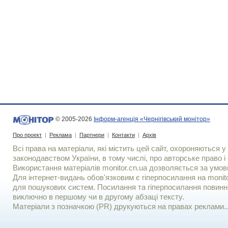
© 2005-2026
Інформ-агенція «Чернігівський монітор»
Про проект
|
Реклама
|
Партнери
|
Контакти
|
Архів
Всі права на матеріали, які містить цей сайт, охороняються у 
законодавством України, в тому числі, про авторське право і 
Використання матерiалiв monitor.cn.ua дозволяється за умов
Для iнтернет-видань обов'язковим є гiперпосилання на monito
для пошукових систем. Посилання та гіперпосилання повинні
виключно в першому чи в другому абзаці тексту.
Матеріали з позначкою (PR) друкуються на правах реклами..