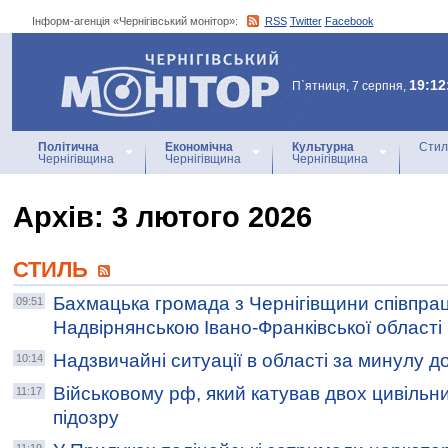
Інформ-агенція «Чернігівський монітор»:
RSS
Twitter
Facebook
Інформ-агенція
«Чернігівський монітор»
19:12
П`ятниця, 7 серпня,
Політична
Економічна
Культурна
Стил
Чернігівщина
Чернігівщина
Чернігівщина
Архiв: 3 лютого 2026
СТИЛЬ
Бахмацька громада з Чернігівщини співпра
09:51
Надвірнянською Івано-Франківської області
Надзвичайні ситуації в області за минулу д
10:14
Військовому рф, який катував двох цивільн
11:17
підозру