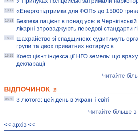
У Прилуках поліцейські затримали наркото
11:19
«Енергопідтримка для ФОП» до 15000 грив
18:17
Безпека пацієнтів понад усе: в Чернігівській
18:21
лікарні впроваджують передові стандарти г
Шахрайство зі спадщиною: судитимуть орга
18:22
групи та двох приватних нотаріусів
Коефіцієнт індексації НГО земель: що враху
18:25
декларації
Читайте біль
ВІДПОЧИНОК
3 лютого: цей день в Україні і світі
08:30
Читайте більше в 
<< архiв <<