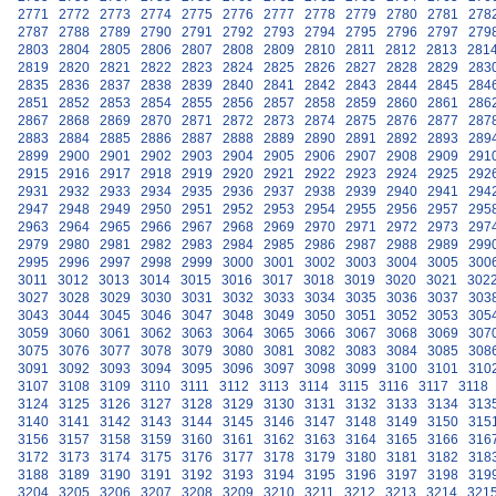
2771
2772
2773
2774
2775
2776
2777
2778
2779
2780
2781
278
2787
2788
2789
2790
2791
2792
2793
2794
2795
2796
2797
279
2803
2804
2805
2806
2807
2808
2809
2810
2811
2812
2813
281
2819
2820
2821
2822
2823
2824
2825
2826
2827
2828
2829
283
2835
2836
2837
2838
2839
2840
2841
2842
2843
2844
2845
284
2851
2852
2853
2854
2855
2856
2857
2858
2859
2860
2861
286
2867
2868
2869
2870
2871
2872
2873
2874
2875
2876
2877
287
2883
2884
2885
2886
2887
2888
2889
2890
2891
2892
2893
289
2899
2900
2901
2902
2903
2904
2905
2906
2907
2908
2909
291
2915
2916
2917
2918
2919
2920
2921
2922
2923
2924
2925
292
2931
2932
2933
2934
2935
2936
2937
2938
2939
2940
2941
294
2947
2948
2949
2950
2951
2952
2953
2954
2955
2956
2957
295
2963
2964
2965
2966
2967
2968
2969
2970
2971
2972
2973
297
2979
2980
2981
2982
2983
2984
2985
2986
2987
2988
2989
299
2995
2996
2997
2998
2999
3000
3001
3002
3003
3004
3005
300
3011
3012
3013
3014
3015
3016
3017
3018
3019
3020
3021
302
3027
3028
3029
3030
3031
3032
3033
3034
3035
3036
3037
303
3043
3044
3045
3046
3047
3048
3049
3050
3051
3052
3053
305
3059
3060
3061
3062
3063
3064
3065
3066
3067
3068
3069
307
3075
3076
3077
3078
3079
3080
3081
3082
3083
3084
3085
308
3091
3092
3093
3094
3095
3096
3097
3098
3099
3100
3101
310
3107
3108
3109
3110
3111
3112
3113
3114
3115
3116
3117
3118
3124
3125
3126
3127
3128
3129
3130
3131
3132
3133
3134
313
3140
3141
3142
3143
3144
3145
3146
3147
3148
3149
3150
315
3156
3157
3158
3159
3160
3161
3162
3163
3164
3165
3166
316
3172
3173
3174
3175
3176
3177
3178
3179
3180
3181
3182
318
3188
3189
3190
3191
3192
3193
3194
3195
3196
3197
3198
319
3204
3205
3206
3207
3208
3209
3210
3211
3212
3213
3214
321