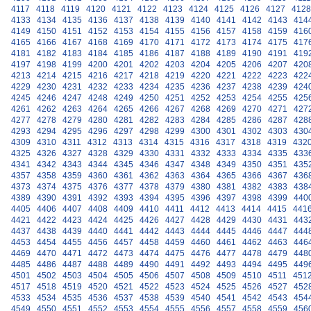
4117
4118
4119
4120
4121
4122
4123
4124
4125
4126
4127
4128
4133
4134
4135
4136
4137
4138
4139
4140
4141
4142
4143
414
4149
4150
4151
4152
4153
4154
4155
4156
4157
4158
4159
416
4165
4166
4167
4168
4169
4170
4171
4172
4173
4174
4175
417
4181
4182
4183
4184
4185
4186
4187
4188
4189
4190
4191
419
4197
4198
4199
4200
4201
4202
4203
4204
4205
4206
4207
420
4213
4214
4215
4216
4217
4218
4219
4220
4221
4222
4223
422
4229
4230
4231
4232
4233
4234
4235
4236
4237
4238
4239
424
4245
4246
4247
4248
4249
4250
4251
4252
4253
4254
4255
425
4261
4262
4263
4264
4265
4266
4267
4268
4269
4270
4271
427
4277
4278
4279
4280
4281
4282
4283
4284
4285
4286
4287
428
4293
4294
4295
4296
4297
4298
4299
4300
4301
4302
4303
430
4309
4310
4311
4312
4313
4314
4315
4316
4317
4318
4319
432
4325
4326
4327
4328
4329
4330
4331
4332
4333
4334
4335
433
4341
4342
4343
4344
4345
4346
4347
4348
4349
4350
4351
435
4357
4358
4359
4360
4361
4362
4363
4364
4365
4366
4367
436
4373
4374
4375
4376
4377
4378
4379
4380
4381
4382
4383
438
4389
4390
4391
4392
4393
4394
4395
4396
4397
4398
4399
440
4405
4406
4407
4408
4409
4410
4411
4412
4413
4414
4415
441
4421
4422
4423
4424
4425
4426
4427
4428
4429
4430
4431
443
4437
4438
4439
4440
4441
4442
4443
4444
4445
4446
4447
444
4453
4454
4455
4456
4457
4458
4459
4460
4461
4462
4463
446
4469
4470
4471
4472
4473
4474
4475
4476
4477
4478
4479
448
4485
4486
4487
4488
4489
4490
4491
4492
4493
4494
4495
449
4501
4502
4503
4504
4505
4506
4507
4508
4509
4510
4511
451
4517
4518
4519
4520
4521
4522
4523
4524
4525
4526
4527
452
4533
4534
4535
4536
4537
4538
4539
4540
4541
4542
4543
454
4549
4550
4551
4552
4553
4554
4555
4556
4557
4558
4559
456