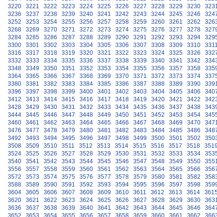
3220
3221
3222
3223
3224
3225
3226
3227
3228
3229
3230
323
3236
3237
3238
3239
3240
3241
3242
3243
3244
3245
3246
324
3252
3253
3254
3255
3256
3257
3258
3259
3260
3261
3262
326
3268
3269
3270
3271
3272
3273
3274
3275
3276
3277
3278
327
3284
3285
3286
3287
3288
3289
3290
3291
3292
3293
3294
329
3300
3301
3302
3303
3304
3305
3306
3307
3308
3309
3310
331
3316
3317
3318
3319
3320
3321
3322
3323
3324
3325
3326
332
3332
3333
3334
3335
3336
3337
3338
3339
3340
3341
3342
334
3348
3349
3350
3351
3352
3353
3354
3355
3356
3357
3358
335
3364
3365
3366
3367
3368
3369
3370
3371
3372
3373
3374
337
3380
3381
3382
3383
3384
3385
3386
3387
3388
3389
3390
339
3396
3397
3398
3399
3400
3401
3402
3403
3404
3405
3406
340
3412
3413
3414
3415
3416
3417
3418
3419
3420
3421
3422
342
3428
3429
3430
3431
3432
3433
3434
3435
3436
3437
3438
343
3444
3445
3446
3447
3448
3449
3450
3451
3452
3453
3454
345
3460
3461
3462
3463
3464
3465
3466
3467
3468
3469
3470
347
3476
3477
3478
3479
3480
3481
3482
3483
3484
3485
3486
348
3492
3493
3494
3495
3496
3497
3498
3499
3500
3501
3502
350
3508
3509
3510
3511
3512
3513
3514
3515
3516
3517
3518
351
3524
3525
3526
3527
3528
3529
3530
3531
3532
3533
3534
353
3540
3541
3542
3543
3544
3545
3546
3547
3548
3549
3550
355
3556
3557
3558
3559
3560
3561
3562
3563
3564
3565
3566
356
3572
3573
3574
3575
3576
3577
3578
3579
3580
3581
3582
358
3588
3589
3590
3591
3592
3593
3594
3595
3596
3597
3598
359
3604
3605
3606
3607
3608
3609
3610
3611
3612
3613
3614
361
3620
3621
3622
3623
3624
3625
3626
3627
3628
3629
3630
363
3636
3637
3638
3639
3640
3641
3642
3643
3644
3645
3646
364
3652
3653
3654
3655
3656
3657
3658
3659
3660
3661
3662
366