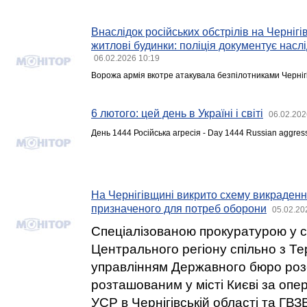
Внаслідок російських обстрілів на Черніг
житлові будинки: поліція документує насл
06.02.2026 10:19
Ворожа армія вкотре атакувала безпілотниками Черніг
6 лютого: цей день в Україні і світі
06.02.202
День 1444 Російська агресія - Day 1444 Russian aggres
На Чернігівщині викрито схему викрадення
призначеного для потреб оборони
05.02.20
Спеціалізованою прокуратурою у 
Центрального регіону спільно з Т
управлінням Державного бюро роз
розташованим у місті Києві за оп
УСР в Чернігівській області та Г