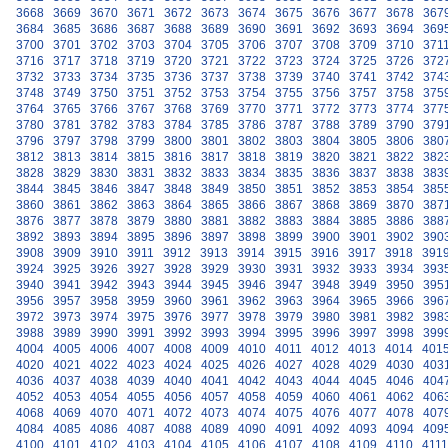
3668
3669
3670
3671
3672
3673
3674
3675
3676
3677
3678
367
3684
3685
3686
3687
3688
3689
3690
3691
3692
3693
3694
369
3700
3701
3702
3703
3704
3705
3706
3707
3708
3709
3710
371
3716
3717
3718
3719
3720
3721
3722
3723
3724
3725
3726
372
3732
3733
3734
3735
3736
3737
3738
3739
3740
3741
3742
374
3748
3749
3750
3751
3752
3753
3754
3755
3756
3757
3758
375
3764
3765
3766
3767
3768
3769
3770
3771
3772
3773
3774
377
3780
3781
3782
3783
3784
3785
3786
3787
3788
3789
3790
379
3796
3797
3798
3799
3800
3801
3802
3803
3804
3805
3806
380
3812
3813
3814
3815
3816
3817
3818
3819
3820
3821
3822
382
3828
3829
3830
3831
3832
3833
3834
3835
3836
3837
3838
383
3844
3845
3846
3847
3848
3849
3850
3851
3852
3853
3854
385
3860
3861
3862
3863
3864
3865
3866
3867
3868
3869
3870
387
3876
3877
3878
3879
3880
3881
3882
3883
3884
3885
3886
388
3892
3893
3894
3895
3896
3897
3898
3899
3900
3901
3902
390
3908
3909
3910
3911
3912
3913
3914
3915
3916
3917
3918
391
3924
3925
3926
3927
3928
3929
3930
3931
3932
3933
3934
393
3940
3941
3942
3943
3944
3945
3946
3947
3948
3949
3950
395
3956
3957
3958
3959
3960
3961
3962
3963
3964
3965
3966
396
3972
3973
3974
3975
3976
3977
3978
3979
3980
3981
3982
398
3988
3989
3990
3991
3992
3993
3994
3995
3996
3997
3998
399
4004
4005
4006
4007
4008
4009
4010
4011
4012
4013
4014
401
4020
4021
4022
4023
4024
4025
4026
4027
4028
4029
4030
403
4036
4037
4038
4039
4040
4041
4042
4043
4044
4045
4046
404
4052
4053
4054
4055
4056
4057
4058
4059
4060
4061
4062
406
4068
4069
4070
4071
4072
4073
4074
4075
4076
4077
4078
407
4084
4085
4086
4087
4088
4089
4090
4091
4092
4093
4094
409
4100
4101
4102
4103
4104
4105
4106
4107
4108
4109
4110
4111