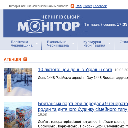
Інформ-агенція «Чернігівський монітор»:
RSS
Twitter
Facebook
Інформ-агенція
«Чернігівський монітор»
17:39
П`ятниця, 7 серпня,
Політична
Економічна
Культурна
Стил
Чернігівщина
Чернігівщина
Чернігівщина
АГЕНЦIЯ
10 лютого: цей день в Україні і світі
10.02.2
День 1448 Російська агресія - Day 1448 Russian aggres
Британські партнери передали 9 генерат
родин та дитячого будинку сімейного типу
16:58
Дев’ять генераторів різної потужності поїхали сьогодні
Сосницької, Корюківської, Понорницької, Семенівської т