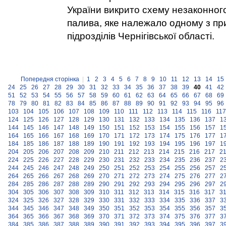
України викрито схему незаконног
палива, яке належало одному з п
підрозділів Чернігівської області.
Попередня сторінка
|
1
2
3
4
5
6
7
8
9
10
11
12
13
14
15
24
25
26
27
28
29
30
31
32
33
34
35
36
37
38
39
40
41
42
51
52
53
54
55
56
57
58
59
60
61
62
63
64
65
66
67
68
69
78
79
80
81
82
83
84
85
86
87
88
89
90
91
92
93
94
95
96
103
104
105
106
107
108
109
110
111
112
113
114
115
116
117
124
125
126
127
128
129
130
131
132
133
134
135
136
137
1
144
145
146
147
148
149
150
151
152
153
154
155
156
157
1
164
165
166
167
168
169
170
171
172
173
174
175
176
177
1
184
185
186
187
188
189
190
191
192
193
194
195
196
197
1
204
205
206
207
208
209
210
211
212
213
214
215
216
217
2
224
225
226
227
228
229
230
231
232
233
234
235
236
237
2
244
245
246
247
248
249
250
251
252
253
254
255
256
257
2
264
265
266
267
268
269
270
271
272
273
274
275
276
277
2
284
285
286
287
288
289
290
291
292
293
294
295
296
297
2
304
305
306
307
308
309
310
311
312
313
314
315
316
317
3
324
325
326
327
328
329
330
331
332
333
334
335
336
337
3
344
345
346
347
348
349
350
351
352
353
354
355
356
357
3
364
365
366
367
368
369
370
371
372
373
374
375
376
377
3
384
385
386
387
388
389
390
391
392
393
394
395
396
397
3