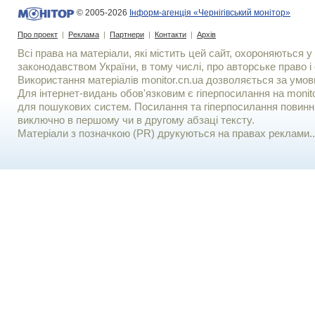
© 2005-2026
Інформ-агенція «Чернігівський монітор»
Про проект
|
Реклама
|
Партнери
|
Контакти
|
Архів
Всі права на матеріали, які містить цей сайт, охороняються у 
законодавством України, в тому числі, про авторське право і 
Використання матерiалiв monitor.cn.ua дозволяється за умов
Для iнтернет-видань обов'язковим є гiперпосилання на monito
для пошукових систем. Посилання та гіперпосилання повинні
виключно в першому чи в другому абзаці тексту.
Матеріали з позначкою (PR) друкуються на правах реклами..