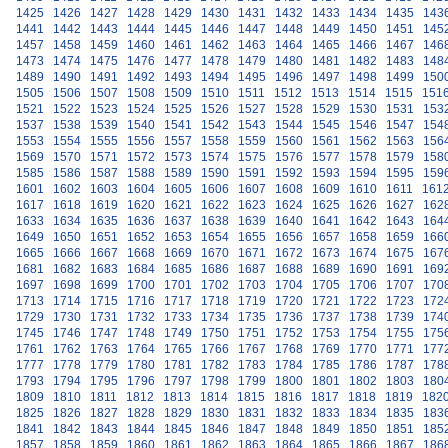
1425
1426
1427
1428
1429
1430
1431
1432
1433
1434
1435
143
1441
1442
1443
1444
1445
1446
1447
1448
1449
1450
1451
145
1457
1458
1459
1460
1461
1462
1463
1464
1465
1466
1467
146
1473
1474
1475
1476
1477
1478
1479
1480
1481
1482
1483
148
1489
1490
1491
1492
1493
1494
1495
1496
1497
1498
1499
150
1505
1506
1507
1508
1509
1510
1511
1512
1513
1514
1515
151
1521
1522
1523
1524
1525
1526
1527
1528
1529
1530
1531
153
1537
1538
1539
1540
1541
1542
1543
1544
1545
1546
1547
154
1553
1554
1555
1556
1557
1558
1559
1560
1561
1562
1563
156
1569
1570
1571
1572
1573
1574
1575
1576
1577
1578
1579
158
1585
1586
1587
1588
1589
1590
1591
1592
1593
1594
1595
159
1601
1602
1603
1604
1605
1606
1607
1608
1609
1610
1611
161
1617
1618
1619
1620
1621
1622
1623
1624
1625
1626
1627
162
1633
1634
1635
1636
1637
1638
1639
1640
1641
1642
1643
164
1649
1650
1651
1652
1653
1654
1655
1656
1657
1658
1659
166
1665
1666
1667
1668
1669
1670
1671
1672
1673
1674
1675
167
1681
1682
1683
1684
1685
1686
1687
1688
1689
1690
1691
169
1697
1698
1699
1700
1701
1702
1703
1704
1705
1706
1707
170
1713
1714
1715
1716
1717
1718
1719
1720
1721
1722
1723
172
1729
1730
1731
1732
1733
1734
1735
1736
1737
1738
1739
174
1745
1746
1747
1748
1749
1750
1751
1752
1753
1754
1755
175
1761
1762
1763
1764
1765
1766
1767
1768
1769
1770
1771
177
1777
1778
1779
1780
1781
1782
1783
1784
1785
1786
1787
178
1793
1794
1795
1796
1797
1798
1799
1800
1801
1802
1803
180
1809
1810
1811
1812
1813
1814
1815
1816
1817
1818
1819
182
1825
1826
1827
1828
1829
1830
1831
1832
1833
1834
1835
183
1841
1842
1843
1844
1845
1846
1847
1848
1849
1850
1851
185
1857
1858
1859
1860
1861
1862
1863
1864
1865
1866
1867
186