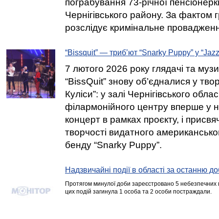
пограбування 73-річної пенсіонерк
Чернігівського району. За фактом 
розслідує кримінальне провадженн
“Bissquit” — триб’ют “Snarky Puppy” у “Jazz
7 лютого 2026 року глядачі та муз
“BissQuit” знову об’єдналися у тво
Куліси”: у залі Чернігівського обла
філармонійного центру вперше у н
концерт в рамках проєкту, і присвя
творчості видатного американсько
бенду “Snarky Puppy”.
Надзвичайні події в області за останню до
Протягом минулої доби зареєстровано 5 небезпечних п
цих подій загинула 1 особа та 2 особи постраждали.