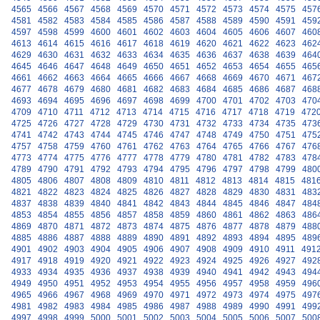
4565
4566
4567
4568
4569
4570
4571
4572
4573
4574
4575
457
4581
4582
4583
4584
4585
4586
4587
4588
4589
4590
4591
459
4597
4598
4599
4600
4601
4602
4603
4604
4605
4606
4607
460
4613
4614
4615
4616
4617
4618
4619
4620
4621
4622
4623
462
4629
4630
4631
4632
4633
4634
4635
4636
4637
4638
4639
464
4645
4646
4647
4648
4649
4650
4651
4652
4653
4654
4655
465
4661
4662
4663
4664
4665
4666
4667
4668
4669
4670
4671
467
4677
4678
4679
4680
4681
4682
4683
4684
4685
4686
4687
468
4693
4694
4695
4696
4697
4698
4699
4700
4701
4702
4703
470
4709
4710
4711
4712
4713
4714
4715
4716
4717
4718
4719
472
4725
4726
4727
4728
4729
4730
4731
4732
4733
4734
4735
473
4741
4742
4743
4744
4745
4746
4747
4748
4749
4750
4751
475
4757
4758
4759
4760
4761
4762
4763
4764
4765
4766
4767
476
4773
4774
4775
4776
4777
4778
4779
4780
4781
4782
4783
478
4789
4790
4791
4792
4793
4794
4795
4796
4797
4798
4799
480
4805
4806
4807
4808
4809
4810
4811
4812
4813
4814
4815
481
4821
4822
4823
4824
4825
4826
4827
4828
4829
4830
4831
483
4837
4838
4839
4840
4841
4842
4843
4844
4845
4846
4847
484
4853
4854
4855
4856
4857
4858
4859
4860
4861
4862
4863
486
4869
4870
4871
4872
4873
4874
4875
4876
4877
4878
4879
488
4885
4886
4887
4888
4889
4890
4891
4892
4893
4894
4895
489
4901
4902
4903
4904
4905
4906
4907
4908
4909
4910
4911
491
4917
4918
4919
4920
4921
4922
4923
4924
4925
4926
4927
492
4933
4934
4935
4936
4937
4938
4939
4940
4941
4942
4943
494
4949
4950
4951
4952
4953
4954
4955
4956
4957
4958
4959
496
4965
4966
4967
4968
4969
4970
4971
4972
4973
4974
4975
497
4981
4982
4983
4984
4985
4986
4987
4988
4989
4990
4991
499
4997
4998
4999
5000
5001
5002
5003
5004
5005
5006
5007
500