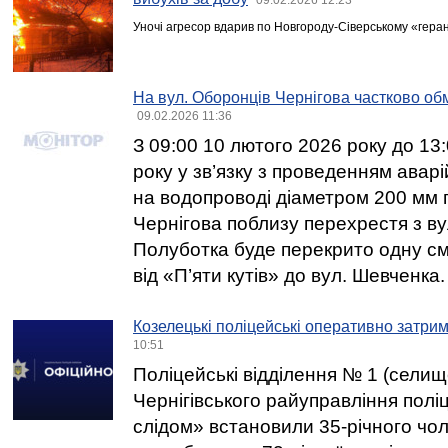
Уночі агресор вдарив по Новгороду-Сіверському «гера
На вул. Оборонців Чернігова частково об
09.02.2026 11:36
З 09:00 10 лютого 2026 року до 13
року у зв’язку з проведенням авар
на водопроводі діаметром 200 мм 
Чернігова поблизу перехрестя з ву
Полуботка буде перекрито одну см
від «П’яти кутів» до вул. Шевченка.
Козелецькі поліцейські оперативно затри
10:51
Поліцейські відділення № 1 (селищ
Чернігівського райуправління поліц
слідом» встановили 35-річного чол