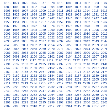
1873
1874
1875
1876
1877
1878
1879
1880
1881
1882
1883
188
1889
1890
1891
1892
1893
1894
1895
1896
1897
1898
1899
190
1905
1906
1907
1908
1909
1910
1911
1912
1913
1914
1915
191
1921
1922
1923
1924
1925
1926
1927
1928
1929
1930
1931
193
1937
1938
1939
1940
1941
1942
1943
1944
1945
1946
1947
194
1953
1954
1955
1956
1957
1958
1959
1960
1961
1962
1963
196
1969
1970
1971
1972
1973
1974
1975
1976
1977
1978
1979
198
1985
1986
1987
1988
1989
1990
1991
1992
1993
1994
1995
199
2001
2002
2003
2004
2005
2006
2007
2008
2009
2010
2011
201
2017
2018
2019
2020
2021
2022
2023
2024
2025
2026
2027
202
2033
2034
2035
2036
2037
2038
2039
2040
2041
2042
2043
204
2049
2050
2051
2052
2053
2054
2055
2056
2057
2058
2059
206
2065
2066
2067
2068
2069
2070
2071
2072
2073
2074
2075
207
2081
2082
2083
2084
2085
2086
2087
2088
2089
2090
2091
209
2097
2098
2099
2100
2101
2102
2103
2104
2105
2106
2107
210
2114
2115
2116
2117
2118
2119
2120
2121
2122
2123
2124
2125
2131
2132
2133
2134
2135
2136
2137
2138
2139
2140
2141
214
2147
2148
2149
2150
2151
2152
2153
2154
2155
2156
2157
215
2163
2164
2165
2166
2167
2168
2169
2170
2171
2172
2173
217
2179
2180
2181
2182
2183
2184
2185
2186
2187
2188
2189
219
2195
2196
2197
2198
2199
2200
2201
2202
2203
2204
2205
220
2211
2212
2213
2214
2215
2216
2217
2218
2219
2220
2221
222
2227
2228
2229
2230
2231
2232
2233
2234
2235
2236
2237
223
2243
2244
2245
2246
2247
2248
2249
2250
2251
2252
2253
225
2259
2260
2261
2262
2263
2264
2265
2266
2267
2268
2269
227
2275
2276
2277
2278
2279
2280
2281
2282
2283
2284
2285
228
2291
2292
2293
2294
2295
2296
2297
2298
2299
2300
2301
230
2307
2308
2309
2310
2311
2312
2313
2314
2315
2316
2317
231