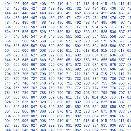
404
405
406
407
408
409
410
411
412
413
414
415
416
417
4
424
425
426
427
428
429
430
431
432
433
434
435
436
437
4
444
445
446
447
448
449
450
451
452
453
454
455
456
457
4
464
465
466
467
468
469
470
471
472
473
474
475
476
477
4
484
485
486
487
488
489
490
491
492
493
494
495
496
497
4
504
505
506
507
508
509
510
511
512
513
514
515
516
517
5
524
525
526
527
528
529
530
531
532
533
534
535
536
537
5
544
545
546
547
548
549
550
551
552
553
554
555
556
557
5
564
565
566
567
568
569
570
571
572
573
574
575
576
577
5
584
585
586
587
588
589
590
591
592
593
594
595
596
597
5
604
605
606
607
608
609
610
611
612
613
614
615
616
617
6
624
625
626
627
628
629
630
631
632
633
634
635
636
637
6
644
645
646
647
648
649
650
651
652
653
654
655
656
657
6
664
665
666
667
668
669
670
671
672
673
674
675
676
677
6
684
685
686
687
688
689
690
691
692
693
694
695
696
697
6
704
705
706
707
708
709
710
711
712
713
714
715
716
717
7
724
725
726
727
728
729
730
731
732
733
734
735
736
737
7
744
745
746
747
748
749
750
751
752
753
754
755
756
757
7
764
765
766
767
768
769
770
771
772
773
774
775
776
777
7
784
785
786
787
788
789
790
791
792
793
794
795
796
797
7
804
805
806
807
808
809
810
811
812
813
814
815
816
817
8
824
825
826
827
828
829
830
831
832
833
834
835
836
837
8
844
845
846
847
848
849
850
851
852
853
854
855
856
857
8
864
865
866
867
868
869
870
871
872
873
874
875
876
877
8
884
885
886
887
888
889
890
891
892
893
894
895
896
897
8
904
905
906
907
908
909
910
911
912
913
914
915
916
917
9
924
925
926
927
928
929
930
931
932
933
934
935
936
937
9
944
945
946
947
948
949
950
951
952
953
954
955
956
957
9