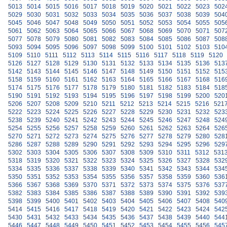
5013
5014
5015
5016
5017
5018
5019
5020
5021
5022
5023
502
5029
5030
5031
5032
5033
5034
5035
5036
5037
5038
5039
504
5045
5046
5047
5048
5049
5050
5051
5052
5053
5054
5055
505
5061
5062
5063
5064
5065
5066
5067
5068
5069
5070
5071
507
5077
5078
5079
5080
5081
5082
5083
5084
5085
5086
5087
508
5093
5094
5095
5096
5097
5098
5099
5100
5101
5102
5103
510
5109
5110
5111
5112
5113
5114
5115
5116
5117
5118
5119
5120
5126
5127
5128
5129
5130
5131
5132
5133
5134
5135
5136
513
5142
5143
5144
5145
5146
5147
5148
5149
5150
5151
5152
515
5158
5159
5160
5161
5162
5163
5164
5165
5166
5167
5168
516
5174
5175
5176
5177
5178
5179
5180
5181
5182
5183
5184
518
5190
5191
5192
5193
5194
5195
5196
5197
5198
5199
5200
520
5206
5207
5208
5209
5210
5211
5212
5213
5214
5215
5216
521
5222
5223
5224
5225
5226
5227
5228
5229
5230
5231
5232
523
5238
5239
5240
5241
5242
5243
5244
5245
5246
5247
5248
524
5254
5255
5256
5257
5258
5259
5260
5261
5262
5263
5264
526
5270
5271
5272
5273
5274
5275
5276
5277
5278
5279
5280
528
5286
5287
5288
5289
5290
5291
5292
5293
5294
5295
5296
529
5302
5303
5304
5305
5306
5307
5308
5309
5310
5311
5312
531
5318
5319
5320
5321
5322
5323
5324
5325
5326
5327
5328
532
5334
5335
5336
5337
5338
5339
5340
5341
5342
5343
5344
534
5350
5351
5352
5353
5354
5355
5356
5357
5358
5359
5360
536
5366
5367
5368
5369
5370
5371
5372
5373
5374
5375
5376
537
5382
5383
5384
5385
5386
5387
5388
5389
5390
5391
5392
539
5398
5399
5400
5401
5402
5403
5404
5405
5406
5407
5408
540
5414
5415
5416
5417
5418
5419
5420
5421
5422
5423
5424
542
5430
5431
5432
5433
5434
5435
5436
5437
5438
5439
5440
544
5446
5447
5448
5449
5450
5451
5452
5453
5454
5455
5456
545