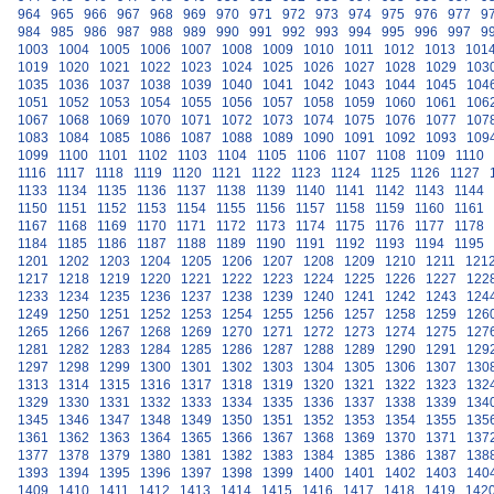
964
965
966
967
968
969
970
971
972
973
974
975
976
977
9
984
985
986
987
988
989
990
991
992
993
994
995
996
997
9
1003
1004
1005
1006
1007
1008
1009
1010
1011
1012
1013
101
1019
1020
1021
1022
1023
1024
1025
1026
1027
1028
1029
103
1035
1036
1037
1038
1039
1040
1041
1042
1043
1044
1045
104
1051
1052
1053
1054
1055
1056
1057
1058
1059
1060
1061
106
1067
1068
1069
1070
1071
1072
1073
1074
1075
1076
1077
107
1083
1084
1085
1086
1087
1088
1089
1090
1091
1092
1093
109
1099
1100
1101
1102
1103
1104
1105
1106
1107
1108
1109
1110
1116
1117
1118
1119
1120
1121
1122
1123
1124
1125
1126
1127
1133
1134
1135
1136
1137
1138
1139
1140
1141
1142
1143
1144
1150
1151
1152
1153
1154
1155
1156
1157
1158
1159
1160
1161
1167
1168
1169
1170
1171
1172
1173
1174
1175
1176
1177
1178
1184
1185
1186
1187
1188
1189
1190
1191
1192
1193
1194
1195
1201
1202
1203
1204
1205
1206
1207
1208
1209
1210
1211
121
1217
1218
1219
1220
1221
1222
1223
1224
1225
1226
1227
122
1233
1234
1235
1236
1237
1238
1239
1240
1241
1242
1243
124
1249
1250
1251
1252
1253
1254
1255
1256
1257
1258
1259
126
1265
1266
1267
1268
1269
1270
1271
1272
1273
1274
1275
127
1281
1282
1283
1284
1285
1286
1287
1288
1289
1290
1291
129
1297
1298
1299
1300
1301
1302
1303
1304
1305
1306
1307
130
1313
1314
1315
1316
1317
1318
1319
1320
1321
1322
1323
132
1329
1330
1331
1332
1333
1334
1335
1336
1337
1338
1339
134
1345
1346
1347
1348
1349
1350
1351
1352
1353
1354
1355
135
1361
1362
1363
1364
1365
1366
1367
1368
1369
1370
1371
137
1377
1378
1379
1380
1381
1382
1383
1384
1385
1386
1387
138
1393
1394
1395
1396
1397
1398
1399
1400
1401
1402
1403
140
1409
1410
1411
1412
1413
1414
1415
1416
1417
1418
1419
142