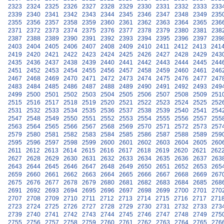
2323
2324
2325
2326
2327
2328
2329
2330
2331
2332
2333
233
2339
2340
2341
2342
2343
2344
2345
2346
2347
2348
2349
235
2355
2356
2357
2358
2359
2360
2361
2362
2363
2364
2365
236
2371
2372
2373
2374
2375
2376
2377
2378
2379
2380
2381
238
2387
2388
2389
2390
2391
2392
2393
2394
2395
2396
2397
239
2403
2404
2405
2406
2407
2408
2409
2410
2411
2412
2413
241
2419
2420
2421
2422
2423
2424
2425
2426
2427
2428
2429
243
2435
2436
2437
2438
2439
2440
2441
2442
2443
2444
2445
244
2451
2452
2453
2454
2455
2456
2457
2458
2459
2460
2461
246
2467
2468
2469
2470
2471
2472
2473
2474
2475
2476
2477
247
2483
2484
2485
2486
2487
2488
2489
2490
2491
2492
2493
249
2499
2500
2501
2502
2503
2504
2505
2506
2507
2508
2509
251
2515
2516
2517
2518
2519
2520
2521
2522
2523
2524
2525
252
2531
2532
2533
2534
2535
2536
2537
2538
2539
2540
2541
254
2547
2548
2549
2550
2551
2552
2553
2554
2555
2556
2557
255
2563
2564
2565
2566
2567
2568
2569
2570
2571
2572
2573
257
2579
2580
2581
2582
2583
2584
2585
2586
2587
2588
2589
259
2595
2596
2597
2598
2599
2600
2601
2602
2603
2604
2605
260
2611
2612
2613
2614
2615
2616
2617
2618
2619
2620
2621
262
2627
2628
2629
2630
2631
2632
2633
2634
2635
2636
2637
263
2643
2644
2645
2646
2647
2648
2649
2650
2651
2652
2653
265
2659
2660
2661
2662
2663
2664
2665
2666
2667
2668
2669
267
2675
2676
2677
2678
2679
2680
2681
2682
2683
2684
2685
268
2691
2692
2693
2694
2695
2696
2697
2698
2699
2700
2701
270
2707
2708
2709
2710
2711
2712
2713
2714
2715
2716
2717
271
2723
2724
2725
2726
2727
2728
2729
2730
2731
2732
2733
273
2739
2740
2741
2742
2743
2744
2745
2746
2747
2748
2749
275
2755
2756
2757
2758
2759
2760
2761
2762
2763
2764
2765
276