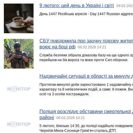
9 лютого: цей день в Україні і світі
09.02.202
День 1447 Російська агресія - Day 1447 Russian aggres
СБУ повідомила про заочну підозру жител
воює на боці рф
06.02.2026 14:21
Служба безпеки зібрала доказову базу на ще одного з
перейшов на бік ворога та воює проти Сил оборони.
Надзвичайні ситуації в області за минулу 
Протягом минулої доби зареєстровано 1 надзвичайну 
характеру та 8 небезпечних подій, а саме: 8 пожеж. Вн
осіб та 3 особи постраждали.
Поліція розслідує обставини смертельної
районі
06.02.2026 10:21
5 лютого, близько 14:30, до поліції надійшло повідомл
Чернігів-Мена-Сосниця-Гремʼяч сталась ДТП.