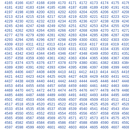
4165
4166
4167
4168
4169
4170
4171
4172
4173
4174
4175
417
4181
4182
4183
4184
4185
4186
4187
4188
4189
4190
4191
419
4197
4198
4199
4200
4201
4202
4203
4204
4205
4206
4207
420
4213
4214
4215
4216
4217
4218
4219
4220
4221
4222
4223
422
4229
4230
4231
4232
4233
4234
4235
4236
4237
4238
4239
424
4245
4246
4247
4248
4249
4250
4251
4252
4253
4254
4255
425
4261
4262
4263
4264
4265
4266
4267
4268
4269
4270
4271
427
4277
4278
4279
4280
4281
4282
4283
4284
4285
4286
4287
428
4293
4294
4295
4296
4297
4298
4299
4300
4301
4302
4303
430
4309
4310
4311
4312
4313
4314
4315
4316
4317
4318
4319
432
4325
4326
4327
4328
4329
4330
4331
4332
4333
4334
4335
433
4341
4342
4343
4344
4345
4346
4347
4348
4349
4350
4351
435
4357
4358
4359
4360
4361
4362
4363
4364
4365
4366
4367
436
4373
4374
4375
4376
4377
4378
4379
4380
4381
4382
4383
438
4389
4390
4391
4392
4393
4394
4395
4396
4397
4398
4399
440
4405
4406
4407
4408
4409
4410
4411
4412
4413
4414
4415
441
4421
4422
4423
4424
4425
4426
4427
4428
4429
4430
4431
443
4437
4438
4439
4440
4441
4442
4443
4444
4445
4446
4447
444
4453
4454
4455
4456
4457
4458
4459
4460
4461
4462
4463
446
4469
4470
4471
4472
4473
4474
4475
4476
4477
4478
4479
448
4485
4486
4487
4488
4489
4490
4491
4492
4493
4494
4495
449
4501
4502
4503
4504
4505
4506
4507
4508
4509
4510
4511
451
4517
4518
4519
4520
4521
4522
4523
4524
4525
4526
4527
452
4533
4534
4535
4536
4537
4538
4539
4540
4541
4542
4543
454
4549
4550
4551
4552
4553
4554
4555
4556
4557
4558
4559
456
4565
4566
4567
4568
4569
4570
4571
4572
4573
4574
4575
457
4581
4582
4583
4584
4585
4586
4587
4588
4589
4590
4591
459
4597
4598
4599
4600
4601
4602
4603
4604
4605
4606
4607
460