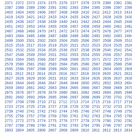
2371
2372
2373
2374
2375
2376
2377
2378
2379
2380
2381
238
2387
2388
2389
2390
2391
2392
2393
2394
2395
2396
2397
239
2403
2404
2405
2406
2407
2408
2409
2410
2411
2412
2413
241
2419
2420
2421
2422
2423
2424
2425
2426
2427
2428
2429
243
2435
2436
2437
2438
2439
2440
2441
2442
2443
2444
2445
244
2451
2452
2453
2454
2455
2456
2457
2458
2459
2460
2461
246
2467
2468
2469
2470
2471
2472
2473
2474
2475
2476
2477
247
2483
2484
2485
2486
2487
2488
2489
2490
2491
2492
2493
249
2499
2500
2501
2502
2503
2504
2505
2506
2507
2508
2509
251
2515
2516
2517
2518
2519
2520
2521
2522
2523
2524
2525
252
2531
2532
2533
2534
2535
2536
2537
2538
2539
2540
2541
254
2547
2548
2549
2550
2551
2552
2553
2554
2555
2556
2557
255
2563
2564
2565
2566
2567
2568
2569
2570
2571
2572
2573
257
2579
2580
2581
2582
2583
2584
2585
2586
2587
2588
2589
259
2595
2596
2597
2598
2599
2600
2601
2602
2603
2604
2605
260
2611
2612
2613
2614
2615
2616
2617
2618
2619
2620
2621
262
2627
2628
2629
2630
2631
2632
2633
2634
2635
2636
2637
263
2643
2644
2645
2646
2647
2648
2649
2650
2651
2652
2653
265
2659
2660
2661
2662
2663
2664
2665
2666
2667
2668
2669
267
2675
2676
2677
2678
2679
2680
2681
2682
2683
2684
2685
268
2691
2692
2693
2694
2695
2696
2697
2698
2699
2700
2701
270
2707
2708
2709
2710
2711
2712
2713
2714
2715
2716
2717
271
2723
2724
2725
2726
2727
2728
2729
2730
2731
2732
2733
273
2739
2740
2741
2742
2743
2744
2745
2746
2747
2748
2749
275
2755
2756
2757
2758
2759
2760
2761
2762
2763
2764
2765
276
2771
2772
2773
2774
2775
2776
2777
2778
2779
2780
2781
278
2787
2788
2789
2790
2791
2792
2793
2794
2795
2796
2797
279
2803
2804
2805
2806
2807
2808
2809
2810
2811
2812
2813
281