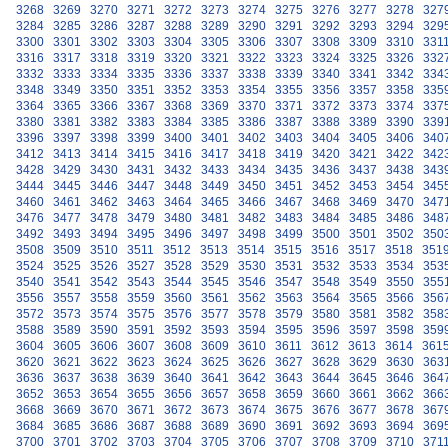
3268
3269
3270
3271
3272
3273
3274
3275
3276
3277
3278
327
3284
3285
3286
3287
3288
3289
3290
3291
3292
3293
3294
329
3300
3301
3302
3303
3304
3305
3306
3307
3308
3309
3310
331
3316
3317
3318
3319
3320
3321
3322
3323
3324
3325
3326
332
3332
3333
3334
3335
3336
3337
3338
3339
3340
3341
3342
334
3348
3349
3350
3351
3352
3353
3354
3355
3356
3357
3358
335
3364
3365
3366
3367
3368
3369
3370
3371
3372
3373
3374
337
3380
3381
3382
3383
3384
3385
3386
3387
3388
3389
3390
339
3396
3397
3398
3399
3400
3401
3402
3403
3404
3405
3406
340
3412
3413
3414
3415
3416
3417
3418
3419
3420
3421
3422
342
3428
3429
3430
3431
3432
3433
3434
3435
3436
3437
3438
343
3444
3445
3446
3447
3448
3449
3450
3451
3452
3453
3454
345
3460
3461
3462
3463
3464
3465
3466
3467
3468
3469
3470
347
3476
3477
3478
3479
3480
3481
3482
3483
3484
3485
3486
348
3492
3493
3494
3495
3496
3497
3498
3499
3500
3501
3502
350
3508
3509
3510
3511
3512
3513
3514
3515
3516
3517
3518
351
3524
3525
3526
3527
3528
3529
3530
3531
3532
3533
3534
353
3540
3541
3542
3543
3544
3545
3546
3547
3548
3549
3550
355
3556
3557
3558
3559
3560
3561
3562
3563
3564
3565
3566
356
3572
3573
3574
3575
3576
3577
3578
3579
3580
3581
3582
358
3588
3589
3590
3591
3592
3593
3594
3595
3596
3597
3598
359
3604
3605
3606
3607
3608
3609
3610
3611
3612
3613
3614
361
3620
3621
3622
3623
3624
3625
3626
3627
3628
3629
3630
363
3636
3637
3638
3639
3640
3641
3642
3643
3644
3645
3646
364
3652
3653
3654
3655
3656
3657
3658
3659
3660
3661
3662
366
3668
3669
3670
3671
3672
3673
3674
3675
3676
3677
3678
367
3684
3685
3686
3687
3688
3689
3690
3691
3692
3693
3694
369
3700
3701
3702
3703
3704
3705
3706
3707
3708
3709
3710
371