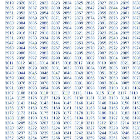
2819
2820
2821
2822
2823
2824
2825
2826
2827
2828
2829
283
2835
2836
2837
2838
2839
2840
2841
2842
2843
2844
2845
284
2851
2852
2853
2854
2855
2856
2857
2858
2859
2860
2861
286
2867
2868
2869
2870
2871
2872
2873
2874
2875
2876
2877
287
2883
2884
2885
2886
2887
2888
2889
2890
2891
2892
2893
289
2899
2900
2901
2902
2903
2904
2905
2906
2907
2908
2909
291
2915
2916
2917
2918
2919
2920
2921
2922
2923
2924
2925
292
2931
2932
2933
2934
2935
2936
2937
2938
2939
2940
2941
294
2947
2948
2949
2950
2951
2952
2953
2954
2955
2956
2957
295
2963
2964
2965
2966
2967
2968
2969
2970
2971
2972
2973
297
2979
2980
2981
2982
2983
2984
2985
2986
2987
2988
2989
299
2995
2996
2997
2998
2999
3000
3001
3002
3003
3004
3005
300
3011
3012
3013
3014
3015
3016
3017
3018
3019
3020
3021
302
3027
3028
3029
3030
3031
3032
3033
3034
3035
3036
3037
303
3043
3044
3045
3046
3047
3048
3049
3050
3051
3052
3053
305
3059
3060
3061
3062
3063
3064
3065
3066
3067
3068
3069
307
3075
3076
3077
3078
3079
3080
3081
3082
3083
3084
3085
308
3091
3092
3093
3094
3095
3096
3097
3098
3099
3100
3101
310
3107
3108
3109
3110
3111
3112
3113
3114
3115
3116
3117
3118
3124
3125
3126
3127
3128
3129
3130
3131
3132
3133
3134
313
3140
3141
3142
3143
3144
3145
3146
3147
3148
3149
3150
315
3156
3157
3158
3159
3160
3161
3162
3163
3164
3165
3166
316
3172
3173
3174
3175
3176
3177
3178
3179
3180
3181
3182
318
3188
3189
3190
3191
3192
3193
3194
3195
3196
3197
3198
319
3204
3205
3206
3207
3208
3209
3210
3211
3212
3213
3214
321
3220
3221
3222
3223
3224
3225
3226
3227
3228
3229
3230
323
3236
3237
3238
3239
3240
3241
3242
3243
3244
3245
3246
324
3252
3253
3254
3255
3256
3257
3258
3259
3260
3261
3262
326