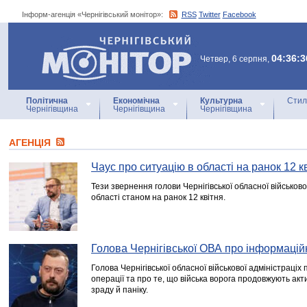
Інформ-агенція «Чернігівський монітор»:
RSS
Twitter
Facebook
Інформ-агенція
«Чернігівський монітор»
04:36:3
Четвер, 6 серпня,
Політична
Економічна
Культурна
Стил
Чернігівщина
Чернігівщина
Чернігівщина
АГЕНЦIЯ
Чаус про ситуацію в області на ранок 12 к
Тези звернення голови Чернігівської обласної військової
області станом на ранок 12 квітня.
Голова Чернігівської ОВА про інформацій
Голова Чернігівської обласної військової адміністраціх
операції та про те, що війська ворога продовжують ак
зраду й паніку.