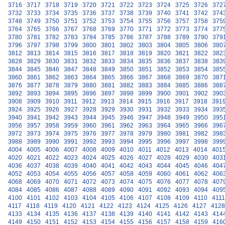
3716
3717
3718
3719
3720
3721
3722
3723
3724
3725
3726
372
3732
3733
3734
3735
3736
3737
3738
3739
3740
3741
3742
374
3748
3749
3750
3751
3752
3753
3754
3755
3756
3757
3758
375
3764
3765
3766
3767
3768
3769
3770
3771
3772
3773
3774
377
3780
3781
3782
3783
3784
3785
3786
3787
3788
3789
3790
379
3796
3797
3798
3799
3800
3801
3802
3803
3804
3805
3806
380
3812
3813
3814
3815
3816
3817
3818
3819
3820
3821
3822
382
3828
3829
3830
3831
3832
3833
3834
3835
3836
3837
3838
383
3844
3845
3846
3847
3848
3849
3850
3851
3852
3853
3854
385
3860
3861
3862
3863
3864
3865
3866
3867
3868
3869
3870
387
3876
3877
3878
3879
3880
3881
3882
3883
3884
3885
3886
388
3892
3893
3894
3895
3896
3897
3898
3899
3900
3901
3902
390
3908
3909
3910
3911
3912
3913
3914
3915
3916
3917
3918
391
3924
3925
3926
3927
3928
3929
3930
3931
3932
3933
3934
393
3940
3941
3942
3943
3944
3945
3946
3947
3948
3949
3950
395
3956
3957
3958
3959
3960
3961
3962
3963
3964
3965
3966
396
3972
3973
3974
3975
3976
3977
3978
3979
3980
3981
3982
398
3988
3989
3990
3991
3992
3993
3994
3995
3996
3997
3998
399
4004
4005
4006
4007
4008
4009
4010
4011
4012
4013
4014
401
4020
4021
4022
4023
4024
4025
4026
4027
4028
4029
4030
403
4036
4037
4038
4039
4040
4041
4042
4043
4044
4045
4046
404
4052
4053
4054
4055
4056
4057
4058
4059
4060
4061
4062
406
4068
4069
4070
4071
4072
4073
4074
4075
4076
4077
4078
407
4084
4085
4086
4087
4088
4089
4090
4091
4092
4093
4094
409
4100
4101
4102
4103
4104
4105
4106
4107
4108
4109
4110
4111
4117
4118
4119
4120
4121
4122
4123
4124
4125
4126
4127
4128
4133
4134
4135
4136
4137
4138
4139
4140
4141
4142
4143
414
4149
4150
4151
4152
4153
4154
4155
4156
4157
4158
4159
416