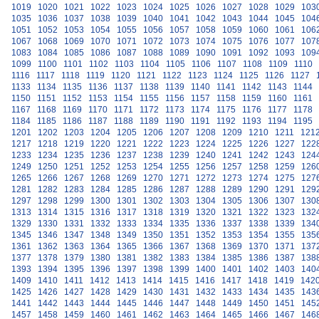
1019
1020
1021
1022
1023
1024
1025
1026
1027
1028
1029
103
1035
1036
1037
1038
1039
1040
1041
1042
1043
1044
1045
104
1051
1052
1053
1054
1055
1056
1057
1058
1059
1060
1061
106
1067
1068
1069
1070
1071
1072
1073
1074
1075
1076
1077
107
1083
1084
1085
1086
1087
1088
1089
1090
1091
1092
1093
109
1099
1100
1101
1102
1103
1104
1105
1106
1107
1108
1109
1110
1116
1117
1118
1119
1120
1121
1122
1123
1124
1125
1126
1127
1133
1134
1135
1136
1137
1138
1139
1140
1141
1142
1143
1144
1150
1151
1152
1153
1154
1155
1156
1157
1158
1159
1160
1161
1167
1168
1169
1170
1171
1172
1173
1174
1175
1176
1177
1178
1184
1185
1186
1187
1188
1189
1190
1191
1192
1193
1194
1195
1201
1202
1203
1204
1205
1206
1207
1208
1209
1210
1211
121
1217
1218
1219
1220
1221
1222
1223
1224
1225
1226
1227
122
1233
1234
1235
1236
1237
1238
1239
1240
1241
1242
1243
124
1249
1250
1251
1252
1253
1254
1255
1256
1257
1258
1259
126
1265
1266
1267
1268
1269
1270
1271
1272
1273
1274
1275
127
1281
1282
1283
1284
1285
1286
1287
1288
1289
1290
1291
129
1297
1298
1299
1300
1301
1302
1303
1304
1305
1306
1307
130
1313
1314
1315
1316
1317
1318
1319
1320
1321
1322
1323
132
1329
1330
1331
1332
1333
1334
1335
1336
1337
1338
1339
134
1345
1346
1347
1348
1349
1350
1351
1352
1353
1354
1355
135
1361
1362
1363
1364
1365
1366
1367
1368
1369
1370
1371
137
1377
1378
1379
1380
1381
1382
1383
1384
1385
1386
1387
138
1393
1394
1395
1396
1397
1398
1399
1400
1401
1402
1403
140
1409
1410
1411
1412
1413
1414
1415
1416
1417
1418
1419
142
1425
1426
1427
1428
1429
1430
1431
1432
1433
1434
1435
143
1441
1442
1443
1444
1445
1446
1447
1448
1449
1450
1451
145
1457
1458
1459
1460
1461
1462
1463
1464
1465
1466
1467
146