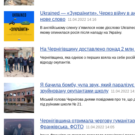
Ukrained — «Зукраїнити». Через війну в ан
нове слово
11.04.2022 14:16
В англійському сленгу з’явилося нове дієслово Ukraine
якому опинилася росія після нападу на Україну.
На Чернігівщину доставлено понад 2 млн 
Чернігівщина, яка однією з перших взяла на себе росій
відходу окупантів.
Я бачила бомбу, чула звук, який паралізує
зруйновану окупантами школу
11.04.2022 14
Міський голова Чернігова днями повідомив про те, що 
під руїнами школи № 21.
Чернігівщина отримала чергову гуманітар
Франківська. ФОТО
11.04.2022 14:05