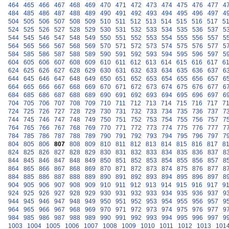
464
465
466
467
468
469
470
471
472
473
474
475
476
477
4
484
485
486
487
488
489
490
491
492
493
494
495
496
497
4
504
505
506
507
508
509
510
511
512
513
514
515
516
517
5
524
525
526
527
528
529
530
531
532
533
534
535
536
537
5
544
545
546
547
548
549
550
551
552
553
554
555
556
557
5
564
565
566
567
568
569
570
571
572
573
574
575
576
577
5
584
585
586
587
588
589
590
591
592
593
594
595
596
597
5
604
605
606
607
608
609
610
611
612
613
614
615
616
617
6
624
625
626
627
628
629
630
631
632
633
634
635
636
637
6
644
645
646
647
648
649
650
651
652
653
654
655
656
657
6
664
665
666
667
668
669
670
671
672
673
674
675
676
677
6
684
685
686
687
688
689
690
691
692
693
694
695
696
697
6
704
705
706
707
708
709
710
711
712
713
714
715
716
717
7
724
725
726
727
728
729
730
731
732
733
734
735
736
737
7
744
745
746
747
748
749
750
751
752
753
754
755
756
757
7
764
765
766
767
768
769
770
771
772
773
774
775
776
777
7
784
785
786
787
788
789
790
791
792
793
794
795
796
797
7
804
805
806
807
808
809
810
811
812
813
814
815
816
817
8
824
825
826
827
828
829
830
831
832
833
834
835
836
837
8
844
845
846
847
848
849
850
851
852
853
854
855
856
857
8
864
865
866
867
868
869
870
871
872
873
874
875
876
877
8
884
885
886
887
888
889
890
891
892
893
894
895
896
897
8
904
905
906
907
908
909
910
911
912
913
914
915
916
917
9
924
925
926
927
928
929
930
931
932
933
934
935
936
937
9
944
945
946
947
948
949
950
951
952
953
954
955
956
957
9
964
965
966
967
968
969
970
971
972
973
974
975
976
977
9
984
985
986
987
988
989
990
991
992
993
994
995
996
997
9
1003
1004
1005
1006
1007
1008
1009
1010
1011
1012
1013
101