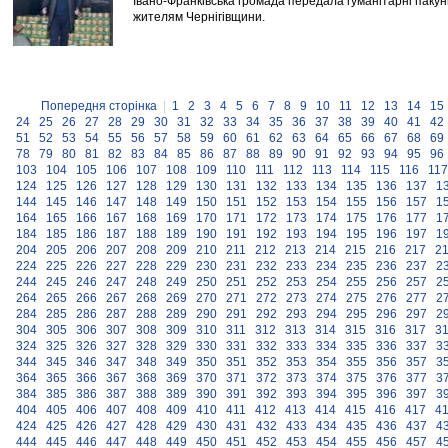
Івано-Франківська громада передала гуманітарні паку
жителям Чернігівщини.
Попередня сторінка
|
1
2
3
4
5
6
7
8
9
10
11
12
13
14
15
24
25
26
27
28
29
30
31
32
33
34
35
36
37
38
39
40
41
42
51
52
53
54
55
56
57
58
59
60
61
62
63
64
65
66
67
68
69
78
79
80
81
82
83
84
85
86
87
88
89
90
91
92
93
94
95
96
103
104
105
106
107
108
109
110
111
112
113
114
115
116
117
124
125
126
127
128
129
130
131
132
133
134
135
136
137
1
144
145
146
147
148
149
150
151
152
153
154
155
156
157
1
164
165
166
167
168
169
170
171
172
173
174
175
176
177
1
184
185
186
187
188
189
190
191
192
193
194
195
196
197
1
204
205
206
207
208
209
210
211
212
213
214
215
216
217
2
224
225
226
227
228
229
230
231
232
233
234
235
236
237
2
244
245
246
247
248
249
250
251
252
253
254
255
256
257
2
264
265
266
267
268
269
270
271
272
273
274
275
276
277
2
284
285
286
287
288
289
290
291
292
293
294
295
296
297
2
304
305
306
307
308
309
310
311
312
313
314
315
316
317
3
324
325
326
327
328
329
330
331
332
333
334
335
336
337
3
344
345
346
347
348
349
350
351
352
353
354
355
356
357
3
364
365
366
367
368
369
370
371
372
373
374
375
376
377
3
384
385
386
387
388
389
390
391
392
393
394
395
396
397
3
404
405
406
407
408
409
410
411
412
413
414
415
416
417
4
424
425
426
427
428
429
430
431
432
433
434
435
436
437
4
444
445
446
447
448
449
450
451
452
453
454
455
456
457
4