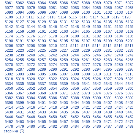
5061
5062
5063
5064
5065
5066
5067
5068
5069
5070
5071
507
5077
5078
5079
5080
5081
5082
5083
5084
5085
5086
5087
508
5093
5094
5095
5096
5097
5098
5099
5100
5101
5102
5103
510
5109
5110
5111
5112
5113
5114
5115
5116
5117
5118
5119
5120
5126
5127
5128
5129
5130
5131
5132
5133
5134
5135
5136
513
5142
5143
5144
5145
5146
5147
5148
5149
5150
5151
5152
515
5158
5159
5160
5161
5162
5163
5164
5165
5166
5167
5168
516
5174
5175
5176
5177
5178
5179
5180
5181
5182
5183
5184
518
5190
5191
5192
5193
5194
5195
5196
5197
5198
5199
5200
520
5206
5207
5208
5209
5210
5211
5212
5213
5214
5215
5216
521
5222
5223
5224
5225
5226
5227
5228
5229
5230
5231
5232
523
5238
5239
5240
5241
5242
5243
5244
5245
5246
5247
5248
524
5254
5255
5256
5257
5258
5259
5260
5261
5262
5263
5264
526
5270
5271
5272
5273
5274
5275
5276
5277
5278
5279
5280
528
5286
5287
5288
5289
5290
5291
5292
5293
5294
5295
5296
529
5302
5303
5304
5305
5306
5307
5308
5309
5310
5311
5312
531
5318
5319
5320
5321
5322
5323
5324
5325
5326
5327
5328
532
5334
5335
5336
5337
5338
5339
5340
5341
5342
5343
5344
534
5350
5351
5352
5353
5354
5355
5356
5357
5358
5359
5360
536
5366
5367
5368
5369
5370
5371
5372
5373
5374
5375
5376
537
5382
5383
5384
5385
5386
5387
5388
5389
5390
5391
5392
539
5398
5399
5400
5401
5402
5403
5404
5405
5406
5407
5408
540
5414
5415
5416
5417
5418
5419
5420
5421
5422
5423
5424
542
5430
5431
5432
5433
5434
5435
5436
5437
5438
5439
5440
544
5446
5447
5448
5449
5450
5451
5452
5453
5454
5455
5456
545
5462
5463
5464
5465
5466
5467
5468
5469
5470
5471
5472
547
5478
5479
5480
5481
5482
5483
5484
5485
5486
5487
5488
548
сторінка