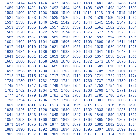
1473
1474
1475
1476
1477
1478
1479
1480
1481
1482
1483
148
1489
1490
1491
1492
1493
1494
1495
1496
1497
1498
1499
150
1505
1506
1507
1508
1509
1510
1511
1512
1513
1514
1515
151
1521
1522
1523
1524
1525
1526
1527
1528
1529
1530
1531
153
1537
1538
1539
1540
1541
1542
1543
1544
1545
1546
1547
154
1553
1554
1555
1556
1557
1558
1559
1560
1561
1562
1563
156
1569
1570
1571
1572
1573
1574
1575
1576
1577
1578
1579
158
1585
1586
1587
1588
1589
1590
1591
1592
1593
1594
1595
159
1601
1602
1603
1604
1605
1606
1607
1608
1609
1610
1611
161
1617
1618
1619
1620
1621
1622
1623
1624
1625
1626
1627
162
1633
1634
1635
1636
1637
1638
1639
1640
1641
1642
1643
164
1649
1650
1651
1652
1653
1654
1655
1656
1657
1658
1659
166
1665
1666
1667
1668
1669
1670
1671
1672
1673
1674
1675
167
1681
1682
1683
1684
1685
1686
1687
1688
1689
1690
1691
169
1697
1698
1699
1700
1701
1702
1703
1704
1705
1706
1707
170
1713
1714
1715
1716
1717
1718
1719
1720
1721
1722
1723
172
1729
1730
1731
1732
1733
1734
1735
1736
1737
1738
1739
174
1745
1746
1747
1748
1749
1750
1751
1752
1753
1754
1755
175
1761
1762
1763
1764
1765
1766
1767
1768
1769
1770
1771
177
1777
1778
1779
1780
1781
1782
1783
1784
1785
1786
1787
178
1793
1794
1795
1796
1797
1798
1799
1800
1801
1802
1803
180
1809
1810
1811
1812
1813
1814
1815
1816
1817
1818
1819
182
1825
1826
1827
1828
1829
1830
1831
1832
1833
1834
1835
183
1841
1842
1843
1844
1845
1846
1847
1848
1849
1850
1851
185
1857
1858
1859
1860
1861
1862
1863
1864
1865
1866
1867
186
1873
1874
1875
1876
1877
1878
1879
1880
1881
1882
1883
188
1889
1890
1891
1892
1893
1894
1895
1896
1897
1898
1899
190
1905
1906
1907
1908
1909
1910
1911
1912
1913
1914
1915
191