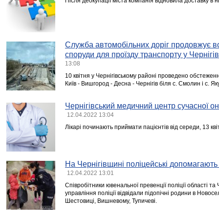
Після деокупації міста компанія відновила доставку в нь
Служба автомобільних доріг продовжує в
споруди для проїзду транспорту у Чернігів
13:08
10 квітня у Чернігівському районі проведено обстеженн
Київ - Вишгород - Десна - Чернігів біля с. Смолин і с. Як
Чернігівський медичний центр сучасної он
12.04.2022 13:04
Лікарі починають приймати пацієнтів від середи, 13 кві
На Чернігівщині поліцейські допомагають
12.04.2022 13:01
Співробітники ювенальної превенції поліції області та 
управління поліції відвідали підопічні родини в Новосел
Шестовиці, Вишневому, Тупичеві.