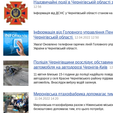
Надзвичайні події в Чернігівській області
12:56
Інформація від ДСНС у Чернігівській області станом на 
Інформація від Головного управління Пен
Чернігівській області
12.04.2022 12:50
Увага! Оновлено телефони гарячих ліній Головного уп
України в Чернігівській області.
Поліція Чернігівщини розслідує обставин
автомобіля на автодорозі Чернігів-Київ
12
11 квітня близько 15-ї години до поліції надійшло пові
автодорозі у селі Красне Чернігівського району підірв
автомобіль. Внаслідок вибуху водій загинув.
Миронівська птахофабрика допомагає тим,
11.04.2022 14:20
Миронівська птахофабрика разом з Ніжинською місько
безкоштовно допомагає тим, хто цього потребує.