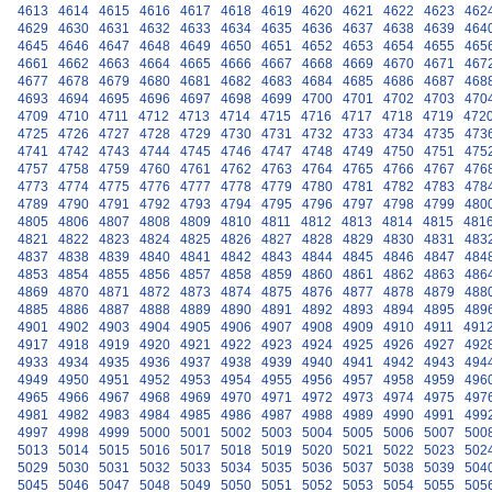
4613
4614
4615
4616
4617
4618
4619
4620
4621
4622
4623
462
4629
4630
4631
4632
4633
4634
4635
4636
4637
4638
4639
464
4645
4646
4647
4648
4649
4650
4651
4652
4653
4654
4655
465
4661
4662
4663
4664
4665
4666
4667
4668
4669
4670
4671
467
4677
4678
4679
4680
4681
4682
4683
4684
4685
4686
4687
468
4693
4694
4695
4696
4697
4698
4699
4700
4701
4702
4703
470
4709
4710
4711
4712
4713
4714
4715
4716
4717
4718
4719
472
4725
4726
4727
4728
4729
4730
4731
4732
4733
4734
4735
473
4741
4742
4743
4744
4745
4746
4747
4748
4749
4750
4751
475
4757
4758
4759
4760
4761
4762
4763
4764
4765
4766
4767
476
4773
4774
4775
4776
4777
4778
4779
4780
4781
4782
4783
478
4789
4790
4791
4792
4793
4794
4795
4796
4797
4798
4799
480
4805
4806
4807
4808
4809
4810
4811
4812
4813
4814
4815
481
4821
4822
4823
4824
4825
4826
4827
4828
4829
4830
4831
483
4837
4838
4839
4840
4841
4842
4843
4844
4845
4846
4847
484
4853
4854
4855
4856
4857
4858
4859
4860
4861
4862
4863
486
4869
4870
4871
4872
4873
4874
4875
4876
4877
4878
4879
488
4885
4886
4887
4888
4889
4890
4891
4892
4893
4894
4895
489
4901
4902
4903
4904
4905
4906
4907
4908
4909
4910
4911
491
4917
4918
4919
4920
4921
4922
4923
4924
4925
4926
4927
492
4933
4934
4935
4936
4937
4938
4939
4940
4941
4942
4943
494
4949
4950
4951
4952
4953
4954
4955
4956
4957
4958
4959
496
4965
4966
4967
4968
4969
4970
4971
4972
4973
4974
4975
497
4981
4982
4983
4984
4985
4986
4987
4988
4989
4990
4991
499
4997
4998
4999
5000
5001
5002
5003
5004
5005
5006
5007
500
5013
5014
5015
5016
5017
5018
5019
5020
5021
5022
5023
502
5029
5030
5031
5032
5033
5034
5035
5036
5037
5038
5039
504
5045
5046
5047
5048
5049
5050
5051
5052
5053
5054
5055
505