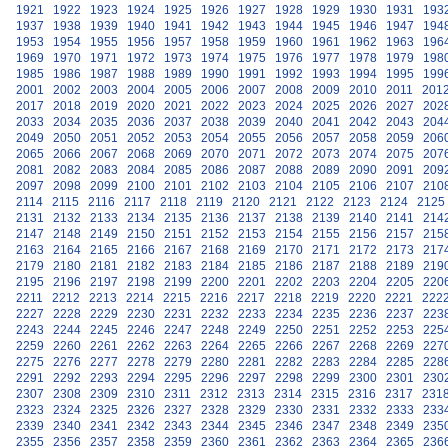
1921
1922
1923
1924
1925
1926
1927
1928
1929
1930
1931
193
1937
1938
1939
1940
1941
1942
1943
1944
1945
1946
1947
194
1953
1954
1955
1956
1957
1958
1959
1960
1961
1962
1963
196
1969
1970
1971
1972
1973
1974
1975
1976
1977
1978
1979
198
1985
1986
1987
1988
1989
1990
1991
1992
1993
1994
1995
199
2001
2002
2003
2004
2005
2006
2007
2008
2009
2010
2011
201
2017
2018
2019
2020
2021
2022
2023
2024
2025
2026
2027
202
2033
2034
2035
2036
2037
2038
2039
2040
2041
2042
2043
204
2049
2050
2051
2052
2053
2054
2055
2056
2057
2058
2059
206
2065
2066
2067
2068
2069
2070
2071
2072
2073
2074
2075
207
2081
2082
2083
2084
2085
2086
2087
2088
2089
2090
2091
209
2097
2098
2099
2100
2101
2102
2103
2104
2105
2106
2107
210
2114
2115
2116
2117
2118
2119
2120
2121
2122
2123
2124
2125
2131
2132
2133
2134
2135
2136
2137
2138
2139
2140
2141
214
2147
2148
2149
2150
2151
2152
2153
2154
2155
2156
2157
215
2163
2164
2165
2166
2167
2168
2169
2170
2171
2172
2173
217
2179
2180
2181
2182
2183
2184
2185
2186
2187
2188
2189
219
2195
2196
2197
2198
2199
2200
2201
2202
2203
2204
2205
220
2211
2212
2213
2214
2215
2216
2217
2218
2219
2220
2221
222
2227
2228
2229
2230
2231
2232
2233
2234
2235
2236
2237
223
2243
2244
2245
2246
2247
2248
2249
2250
2251
2252
2253
225
2259
2260
2261
2262
2263
2264
2265
2266
2267
2268
2269
227
2275
2276
2277
2278
2279
2280
2281
2282
2283
2284
2285
228
2291
2292
2293
2294
2295
2296
2297
2298
2299
2300
2301
230
2307
2308
2309
2310
2311
2312
2313
2314
2315
2316
2317
231
2323
2324
2325
2326
2327
2328
2329
2330
2331
2332
2333
233
2339
2340
2341
2342
2343
2344
2345
2346
2347
2348
2349
235
2355
2356
2357
2358
2359
2360
2361
2362
2363
2364
2365
236