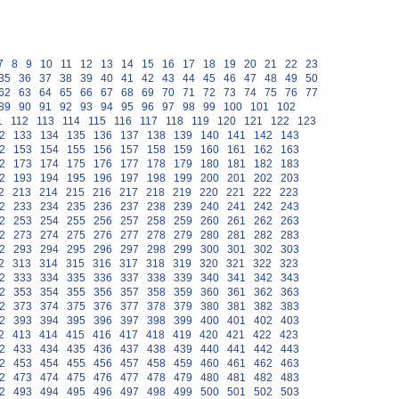
7
8
9
10
11
12
13
14
15
16
17
18
19
20
21
22
23
35
36
37
38
39
40
41
42
43
44
45
46
47
48
49
50
62
63
64
65
66
67
68
69
70
71
72
73
74
75
76
77
89
90
91
92
93
94
95
96
97
98
99
100
101
102
1
112
113
114
115
116
117
118
119
120
121
122
123
2
133
134
135
136
137
138
139
140
141
142
143
2
153
154
155
156
157
158
159
160
161
162
163
2
173
174
175
176
177
178
179
180
181
182
183
2
193
194
195
196
197
198
199
200
201
202
203
2
213
214
215
216
217
218
219
220
221
222
223
2
233
234
235
236
237
238
239
240
241
242
243
2
253
254
255
256
257
258
259
260
261
262
263
2
273
274
275
276
277
278
279
280
281
282
283
2
293
294
295
296
297
298
299
300
301
302
303
2
313
314
315
316
317
318
319
320
321
322
323
2
333
334
335
336
337
338
339
340
341
342
343
2
353
354
355
356
357
358
359
360
361
362
363
2
373
374
375
376
377
378
379
380
381
382
383
2
393
394
395
396
397
398
399
400
401
402
403
2
413
414
415
416
417
418
419
420
421
422
423
2
433
434
435
436
437
438
439
440
441
442
443
2
453
454
455
456
457
458
459
460
461
462
463
2
473
474
475
476
477
478
479
480
481
482
483
2
493
494
495
496
497
498
499
500
501
502
503