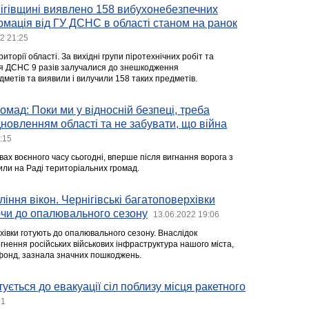
нігівщині виявлено 158 вибухонебезпечних
мація від ГУ ДСНС в області станом на ранок
2 21:25
торії області. За вихідні групи піротехнічних робіт та
ня ДСНС 9 разів залучалися до знешкодження
метів та виявили і вилучили 158 таких предметів.
омад: Поки ми у відносній безпеці, треба
новленням області та не забувати, що війна
:15
вах воєнного часу сьогодні, вперше після вигнання ворога з
рили на Раді територіальних громад.
ління вікон. Чернігівські багатоповерхівки
ючи до опалювального сезону
13.06.2022 19:06
хівки готують до опалювального сезону. Внаслідок
нення російських військових інфраструктура нашого міста,
фонд, зазнала значних пошкоджень.
ується до евакуації сіл поблизу місця ракетного
01