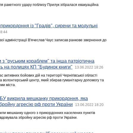
сля ракетного удару поблизу Прилук зібралася евакуаційна
прикордоння із "Градів", сирени та модульні
18:44
вої адміністрації В'ячеслав Чаус записав ранкове звернення до
 з "руським кораблем" та інша патріотична
сь на полицях КП "Будинок книги"
13.06.2022 18:26
ас активних бойових дій на території Чернігівської області
на волонтерський центр, який збирав гуманітарну допомогу та
ями міста.
СБУ викрила мешканку прикордоння, яка
бройну агресію рф проти України
13.06.2022 18:20
или мешканку одного з прикордонних населених пунктів
авдовувала збройну агресію рф проти України.