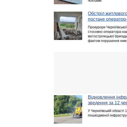
чохлами.
Обстріл житлового
постане оператор-
Прокурори Чернігівсько
стосовно оператора-наві
мотострілецької бригади
фактом порушення ним за
Відновлення інфра
зведення за 12 че
У Чернігівській області
пошкодженої інфрастру