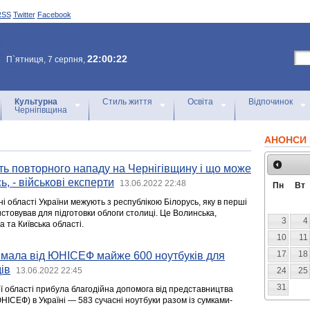
RSS
Twitter
Facebook
22:00:22
П`ятниця, 7 серпня,
Культурна
Стиль життя
Освіта
Відпочинок
Чернігівщина
АНОНСИ 
ість повторного нападу на Чернігівщину і що може
, - військові експерти
13.06.2022 22:48
Пн
Вт
чні області України межують з республікою Білорусь, яку в перші
истовував для підготовки облоги столиці. Це Волинська,
3
4
 та Київська області.
10
11
17
18
имала від ЮНІСЕФ майже 600 ноутбуків для
ів
13.06.2022 22:45
24
25
31
ої області прибула благодійна допомога від представництва
ІСЕФ) в Україні — 583 сучасні ноутбуки разом із сумками-