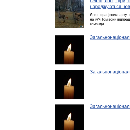
Олені, лосі, тури,
народжуються нов
Євген працівник парку 
на ім'я Том вони відпра
команди.
Загальнонаціонал
Загальнонаціонал
Загальнонаціонал