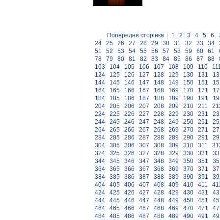
Попередня сторінка
|
1
2
3
4
5
6
24
25
26
27
28
29
30
31
32
33
34
51
52
53
54
55
56
57
58
59
60
61
78
79
80
81
82
83
84
85
86
87
88
103
104
105
106
107
108
109
110
11
124
125
126
127
128
129
130
131
13
144
145
146
147
148
149
150
151
15
164
165
166
167
168
169
170
171
17
184
185
186
187
188
189
190
191
19
204
205
206
207
208
209
210
211
21
224
225
226
227
228
229
230
231
23
244
245
246
247
248
249
250
251
25
264
265
266
267
268
269
270
271
27
284
285
286
287
288
289
290
291
29
304
305
306
307
308
309
310
311
31
324
325
326
327
328
329
330
331
33
344
345
346
347
348
349
350
351
35
364
365
366
367
368
369
370
371
37
384
385
386
387
388
389
390
391
39
404
405
406
407
408
409
410
411
41
424
425
426
427
428
429
430
431
43
444
445
446
447
448
449
450
451
45
464
465
466
467
468
469
470
471
47
484
485
486
487
488
489
490
491
49