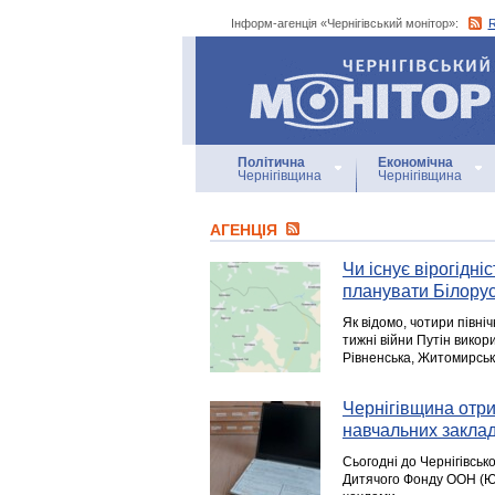
Інформ-агенція «Чернігівський монітор»:
Інформ-агенція
«Чернігівський монітор»
Політична
Економічна
Чернігівщина
Чернігівщина
АГЕНЦIЯ
Чи існує вірогідн
планувати Білорусь
Як відомо, чотири півні
тижні війни Путін викор
Рівненська, Житомирська
Чернігівщина отр
навчальних заклад
Сьогодні до Чернігівськ
Дитячого Фонду ООН (ЮН