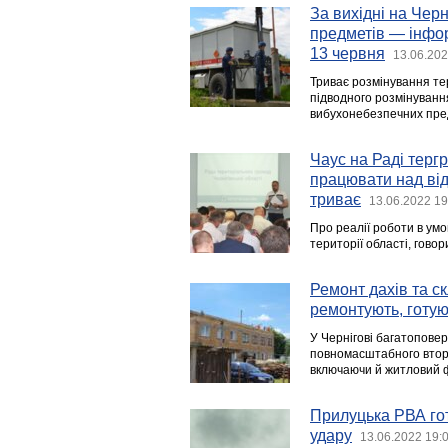
За вихідні на Чер
предметів — інфор
13 червня
13.06.202
Триває розмінування тери
підводного розмінуван
вибухонебезпечних пред
Чаус на Раді тергр
працювати над від
триває
13.06.2022 19
Про реалії роботи в умо
території області, гово
Ремонт дахів та ск
ремонтують, готу
У Чернігові багатоповер
повномасштабного вторг
включаючи й житловий 
Прилуцька РВА гот
удару
13.06.2022 19: