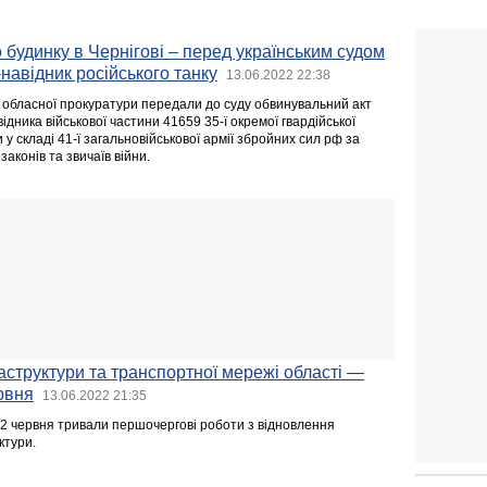
 будинку в Чернігові – перед українським судом
навідник російського танку
13.06.2022 22:38
ї обласної прокуратури передали до суду обвинувальний акт
дника військової частини 41659 35-ї окремої гвардійської
 у складі 41-ї загальновійськової армії збройних сил рф за
конів та звичаїв війни.
структури та транспортної мережі області —
рвня
13.06.2022 21:35
 12 червня тривали першочергові роботи з відновлення
ктури.