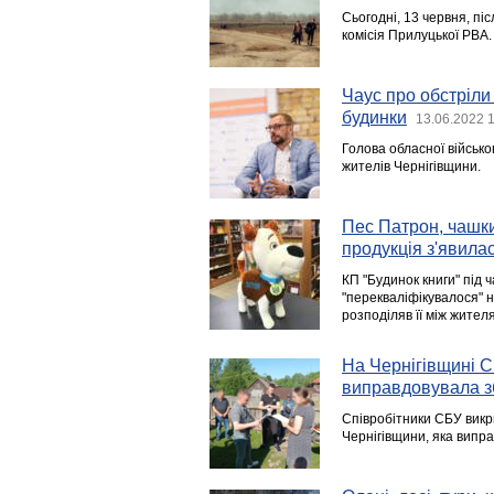
Сьогодні, 13 червня, пі
комісія Прилуцької РВА.
Чаус про обстріли 
будинки
13.06.2022 
Голова обласної військо
жителів Чернігівщини.
Пес Патрон, чашки
продукція з'явила
КП "Будинок книги" під ч
"перекваліфікувалося" 
розподіляв її між жител
На Чернігівщині 
виправдовувала з
Співробітники СБУ викр
Чернігівщини, яка випр