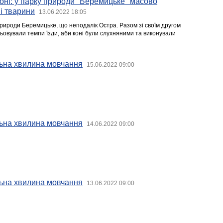
 коні: у парку природи "Беремицьке" масово
і тварини
13.06.2022 18:05
природи Беремицьке, що неподалік Остра. Разом зі своїм другом
цьовували темпи їзди, аби коні були слухняними та виконували
ьна хвилина мовчання
15.06.2022 09:00
ьна хвилина мовчання
14.06.2022 09:00
ьна хвилина мовчання
13.06.2022 09:00