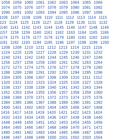
1058
1059
1060
1061
1062
1063
1064
1065
1066
1074
1075
1076
1077
1078
1079
1080
1081
1082
1090
1091
1092
1093
1094
1095
1096
1097
1098
1106
1107
1108
1109
1110
1111
1112
1113
1114
1115
123
1124
1125
1126
1127
1128
1129
1130
1131
1132
1140
1141
1142
1143
1144
1145
1146
1147
1148
1149
1157
1158
1159
1160
1161
1162
1163
1164
1165
1166
1174
1175
1176
1177
1178
1179
1180
1181
1182
1183
1191
1192
1193
1194
1195
1196
1197
1198
1199
1200
1208
1209
1210
1211
1212
1213
1214
1215
1216
1224
1225
1226
1227
1228
1229
1230
1231
1232
1240
1241
1242
1243
1244
1245
1246
1247
1248
1256
1257
1258
1259
1260
1261
1262
1263
1264
1272
1273
1274
1275
1276
1277
1278
1279
1280
1288
1289
1290
1291
1292
1293
1294
1295
1296
1304
1305
1306
1307
1308
1309
1310
1311
1312
1320
1321
1322
1323
1324
1325
1326
1327
1328
1336
1337
1338
1339
1340
1341
1342
1343
1344
1352
1353
1354
1355
1356
1357
1358
1359
1360
1368
1369
1370
1371
1372
1373
1374
1375
1376
1384
1385
1386
1387
1388
1389
1390
1391
1392
1400
1401
1402
1403
1404
1405
1406
1407
1408
1416
1417
1418
1419
1420
1421
1422
1423
1424
1432
1433
1434
1435
1436
1437
1438
1439
1440
1448
1449
1450
1451
1452
1453
1454
1455
1456
1464
1465
1466
1467
1468
1469
1470
1471
1472
1480
1481
1482
1483
1484
1485
1486
1487
1488
1496
1497
1498
1499
1500
1501
1502
1503
1504