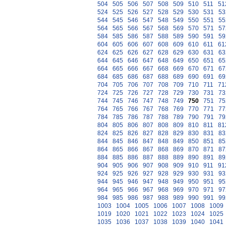
504
505
506
507
508
509
510
511
51
524
525
526
527
528
529
530
531
53
544
545
546
547
548
549
550
551
55
564
565
566
567
568
569
570
571
57
584
585
586
587
588
589
590
591
59
604
605
606
607
608
609
610
611
61
624
625
626
627
628
629
630
631
63
644
645
646
647
648
649
650
651
65
664
665
666
667
668
669
670
671
67
684
685
686
687
688
689
690
691
69
704
705
706
707
708
709
710
711
71
724
725
726
727
728
729
730
731
73
744
745
746
747
748
749
750
751
75
764
765
766
767
768
769
770
771
77
784
785
786
787
788
789
790
791
79
804
805
806
807
808
809
810
811
81
824
825
826
827
828
829
830
831
83
844
845
846
847
848
849
850
851
85
864
865
866
867
868
869
870
871
87
884
885
886
887
888
889
890
891
89
904
905
906
907
908
909
910
911
91
924
925
926
927
928
929
930
931
93
944
945
946
947
948
949
950
951
95
964
965
966
967
968
969
970
971
97
984
985
986
987
988
989
990
991
99
1003
1004
1005
1006
1007
1008
1009
1019
1020
1021
1022
1023
1024
1025
1035
1036
1037
1038
1039
1040
1041