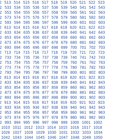
2
513
514
515
516
517
518
519
520
521
522
523
2
533
534
535
536
537
538
539
540
541
542
543
2
553
554
555
556
557
558
559
560
561
562
563
2
573
574
575
576
577
578
579
580
581
582
583
2
593
594
595
596
597
598
599
600
601
602
603
2
613
614
615
616
617
618
619
620
621
622
623
2
633
634
635
636
637
638
639
640
641
642
643
2
653
654
655
656
657
658
659
660
661
662
663
2
673
674
675
676
677
678
679
680
681
682
683
2
693
694
695
696
697
698
699
700
701
702
703
2
713
714
715
716
717
718
719
720
721
722
723
2
733
734
735
736
737
738
739
740
741
742
743
2
753
754
755
756
757
758
759
760
761
762
763
2
773
774
775
776
777
778
779
780
781
782
783
2
793
794
795
796
797
798
799
800
801
802
803
2
813
814
815
816
817
818
819
820
821
822
823
2
833
834
835
836
837
838
839
840
841
842
843
2
853
854
855
856
857
858
859
860
861
862
863
2
873
874
875
876
877
878
879
880
881
882
883
2
893
894
895
896
897
898
899
900
901
902
903
2
913
914
915
916
917
918
919
920
921
922
923
2
933
934
935
936
937
938
939
940
941
942
943
2
953
954
955
956
957
958
959
960
961
962
963
2
973
974
975
976
977
978
979
980
981
982
983
2
993
994
995
996
997
998
999
1000
1001
1002
1010
1011
1012
1013
1014
1015
1016
1017
1018
1026
1027
1028
1029
1030
1031
1032
1033
1034
1042
1043
1044
1045
1046
1047
1048
1049
1050