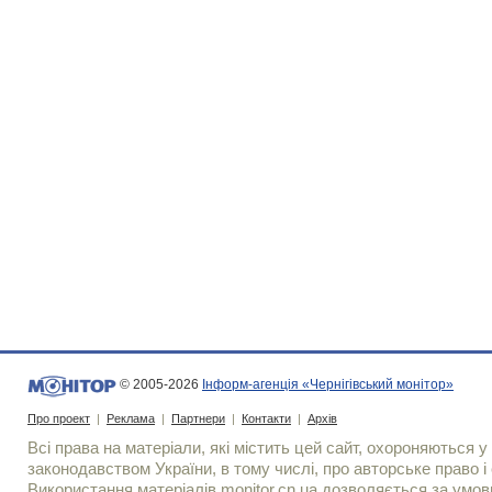
© 2005-2026
Інформ-агенція «Чернігівський монітор»
Про проект
|
Реклама
|
Партнери
|
Контакти
|
Архів
Всі права на матеріали, які містить цей сайт, охороняються у 
законодавством України, в тому числі, про авторське право і 
Використання матерiалiв monitor.cn.ua дозволяється за умов