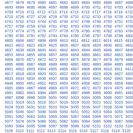
4677
4678
4679
4680
4681
4682
4683
4684
4685
4686
4687
468
4693
4694
4695
4696
4697
4698
4699
4700
4701
4702
4703
470
4709
4710
4711
4712
4713
4714
4715
4716
4717
4718
4719
472
4725
4726
4727
4728
4729
4730
4731
4732
4733
4734
4735
473
4741
4742
4743
4744
4745
4746
4747
4748
4749
4750
4751
475
4757
4758
4759
4760
4761
4762
4763
4764
4765
4766
4767
476
4773
4774
4775
4776
4777
4778
4779
4780
4781
4782
4783
478
4789
4790
4791
4792
4793
4794
4795
4796
4797
4798
4799
480
4805
4806
4807
4808
4809
4810
4811
4812
4813
4814
4815
481
4821
4822
4823
4824
4825
4826
4827
4828
4829
4830
4831
483
4837
4838
4839
4840
4841
4842
4843
4844
4845
4846
4847
484
4853
4854
4855
4856
4857
4858
4859
4860
4861
4862
4863
486
4869
4870
4871
4872
4873
4874
4875
4876
4877
4878
4879
488
4885
4886
4887
4888
4889
4890
4891
4892
4893
4894
4895
489
4901
4902
4903
4904
4905
4906
4907
4908
4909
4910
4911
491
4917
4918
4919
4920
4921
4922
4923
4924
4925
4926
4927
492
4933
4934
4935
4936
4937
4938
4939
4940
4941
4942
4943
494
4949
4950
4951
4952
4953
4954
4955
4956
4957
4958
4959
496
4965
4966
4967
4968
4969
4970
4971
4972
4973
4974
4975
497
4981
4982
4983
4984
4985
4986
4987
4988
4989
4990
4991
499
4997
4998
4999
5000
5001
5002
5003
5004
5005
5006
5007
500
5013
5014
5015
5016
5017
5018
5019
5020
5021
5022
5023
502
5029
5030
5031
5032
5033
5034
5035
5036
5037
5038
5039
504
5045
5046
5047
5048
5049
5050
5051
5052
5053
5054
5055
505
5061
5062
5063
5064
5065
5066
5067
5068
5069
5070
5071
507
5077
5078
5079
5080
5081
5082
5083
5084
5085
5086
5087
508
5093
5094
5095
5096
5097
5098
5099
5100
5101
5102
5103
510
5109
5110
5111
5112
5113
5114
5115
5116
5117
5118
5119
5120