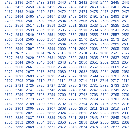
2435
2436
2437
2438
2439
2440
2441
2442
2443
2444
2445
244
2451
2452
2453
2454
2455
2456
2457
2458
2459
2460
2461
246
2467
2468
2469
2470
2471
2472
2473
2474
2475
2476
2477
247
2483
2484
2485
2486
2487
2488
2489
2490
2491
2492
2493
249
2499
2500
2501
2502
2503
2504
2505
2506
2507
2508
2509
251
2515
2516
2517
2518
2519
2520
2521
2522
2523
2524
2525
252
2531
2532
2533
2534
2535
2536
2537
2538
2539
2540
2541
254
2547
2548
2549
2550
2551
2552
2553
2554
2555
2556
2557
255
2563
2564
2565
2566
2567
2568
2569
2570
2571
2572
2573
257
2579
2580
2581
2582
2583
2584
2585
2586
2587
2588
2589
259
2595
2596
2597
2598
2599
2600
2601
2602
2603
2604
2605
260
2611
2612
2613
2614
2615
2616
2617
2618
2619
2620
2621
262
2627
2628
2629
2630
2631
2632
2633
2634
2635
2636
2637
263
2643
2644
2645
2646
2647
2648
2649
2650
2651
2652
2653
265
2659
2660
2661
2662
2663
2664
2665
2666
2667
2668
2669
267
2675
2676
2677
2678
2679
2680
2681
2682
2683
2684
2685
268
2691
2692
2693
2694
2695
2696
2697
2698
2699
2700
2701
270
2707
2708
2709
2710
2711
2712
2713
2714
2715
2716
2717
271
2723
2724
2725
2726
2727
2728
2729
2730
2731
2732
2733
273
2739
2740
2741
2742
2743
2744
2745
2746
2747
2748
2749
275
2755
2756
2757
2758
2759
2760
2761
2762
2763
2764
2765
276
2771
2772
2773
2774
2775
2776
2777
2778
2779
2780
2781
278
2787
2788
2789
2790
2791
2792
2793
2794
2795
2796
2797
279
2803
2804
2805
2806
2807
2808
2809
2810
2811
2812
2813
281
2819
2820
2821
2822
2823
2824
2825
2826
2827
2828
2829
283
2835
2836
2837
2838
2839
2840
2841
2842
2843
2844
2845
284
2851
2852
2853
2854
2855
2856
2857
2858
2859
2860
2861
286
2867
2868
2869
2870
2871
2872
2873
2874
2875
2876
2877
287