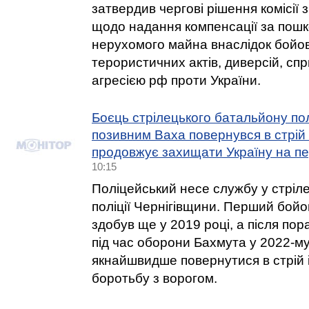
затвердив чергові рішення комісії 
щодо надання компенсації за пошк
нерухомого майна внаслідок бойов
терористичних актів, диверсій, с
агресією рф проти України.
Боєць стрілецького батальйону пол
позивним Ваха повернувся в стрій 
продовжує захищати Україну на п
10:15
Поліцейський несе службу у стріл
поліції Чернігівщини. Перший бойо
здобув ще у 2019 році, а після по
під час оборони Бахмута у 2022-му
якнайшвидше повернутися в стрій 
боротьбу з ворогом.