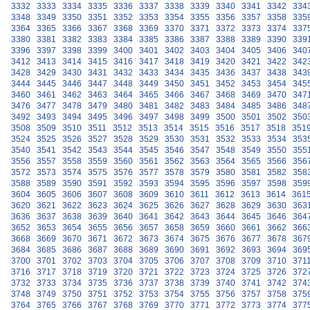
3332
3333
3334
3335
3336
3337
3338
3339
3340
3341
3342
334
3348
3349
3350
3351
3352
3353
3354
3355
3356
3357
3358
335
3364
3365
3366
3367
3368
3369
3370
3371
3372
3373
3374
337
3380
3381
3382
3383
3384
3385
3386
3387
3388
3389
3390
339
3396
3397
3398
3399
3400
3401
3402
3403
3404
3405
3406
340
3412
3413
3414
3415
3416
3417
3418
3419
3420
3421
3422
342
3428
3429
3430
3431
3432
3433
3434
3435
3436
3437
3438
343
3444
3445
3446
3447
3448
3449
3450
3451
3452
3453
3454
345
3460
3461
3462
3463
3464
3465
3466
3467
3468
3469
3470
347
3476
3477
3478
3479
3480
3481
3482
3483
3484
3485
3486
348
3492
3493
3494
3495
3496
3497
3498
3499
3500
3501
3502
350
3508
3509
3510
3511
3512
3513
3514
3515
3516
3517
3518
351
3524
3525
3526
3527
3528
3529
3530
3531
3532
3533
3534
353
3540
3541
3542
3543
3544
3545
3546
3547
3548
3549
3550
355
3556
3557
3558
3559
3560
3561
3562
3563
3564
3565
3566
356
3572
3573
3574
3575
3576
3577
3578
3579
3580
3581
3582
358
3588
3589
3590
3591
3592
3593
3594
3595
3596
3597
3598
359
3604
3605
3606
3607
3608
3609
3610
3611
3612
3613
3614
361
3620
3621
3622
3623
3624
3625
3626
3627
3628
3629
3630
363
3636
3637
3638
3639
3640
3641
3642
3643
3644
3645
3646
364
3652
3653
3654
3655
3656
3657
3658
3659
3660
3661
3662
366
3668
3669
3670
3671
3672
3673
3674
3675
3676
3677
3678
367
3684
3685
3686
3687
3688
3689
3690
3691
3692
3693
3694
369
3700
3701
3702
3703
3704
3705
3706
3707
3708
3709
3710
371
3716
3717
3718
3719
3720
3721
3722
3723
3724
3725
3726
372
3732
3733
3734
3735
3736
3737
3738
3739
3740
3741
3742
374
3748
3749
3750
3751
3752
3753
3754
3755
3756
3757
3758
375
3764
3765
3766
3767
3768
3769
3770
3771
3772
3773
3774
377