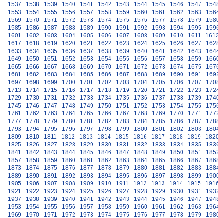
1537
1538
1539
1540
1541
1542
1543
1544
1545
1546
1547
154
1553
1554
1555
1556
1557
1558
1559
1560
1561
1562
1563
156
1569
1570
1571
1572
1573
1574
1575
1576
1577
1578
1579
158
1585
1586
1587
1588
1589
1590
1591
1592
1593
1594
1595
159
1601
1602
1603
1604
1605
1606
1607
1608
1609
1610
1611
161
1617
1618
1619
1620
1621
1622
1623
1624
1625
1626
1627
162
1633
1634
1635
1636
1637
1638
1639
1640
1641
1642
1643
164
1649
1650
1651
1652
1653
1654
1655
1656
1657
1658
1659
166
1665
1666
1667
1668
1669
1670
1671
1672
1673
1674
1675
167
1681
1682
1683
1684
1685
1686
1687
1688
1689
1690
1691
169
1697
1698
1699
1700
1701
1702
1703
1704
1705
1706
1707
170
1713
1714
1715
1716
1717
1718
1719
1720
1721
1722
1723
172
1729
1730
1731
1732
1733
1734
1735
1736
1737
1738
1739
174
1745
1746
1747
1748
1749
1750
1751
1752
1753
1754
1755
175
1761
1762
1763
1764
1765
1766
1767
1768
1769
1770
1771
177
1777
1778
1779
1780
1781
1782
1783
1784
1785
1786
1787
178
1793
1794
1795
1796
1797
1798
1799
1800
1801
1802
1803
180
1809
1810
1811
1812
1813
1814
1815
1816
1817
1818
1819
182
1825
1826
1827
1828
1829
1830
1831
1832
1833
1834
1835
183
1841
1842
1843
1844
1845
1846
1847
1848
1849
1850
1851
185
1857
1858
1859
1860
1861
1862
1863
1864
1865
1866
1867
186
1873
1874
1875
1876
1877
1878
1879
1880
1881
1882
1883
188
1889
1890
1891
1892
1893
1894
1895
1896
1897
1898
1899
190
1905
1906
1907
1908
1909
1910
1911
1912
1913
1914
1915
191
1921
1922
1923
1924
1925
1926
1927
1928
1929
1930
1931
193
1937
1938
1939
1940
1941
1942
1943
1944
1945
1946
1947
194
1953
1954
1955
1956
1957
1958
1959
1960
1961
1962
1963
196
1969
1970
1971
1972
1973
1974
1975
1976
1977
1978
1979
198