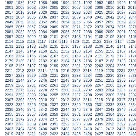
1985
1986
1987
1988
1989
1990
1991
1992
1993
1994
1995
199
2001
2002
2003
2004
2005
2006
2007
2008
2009
2010
2011
201
2017
2018
2019
2020
2021
2022
2023
2024
2025
2026
2027
202
2033
2034
2035
2036
2037
2038
2039
2040
2041
2042
2043
204
2049
2050
2051
2052
2053
2054
2055
2056
2057
2058
2059
206
2065
2066
2067
2068
2069
2070
2071
2072
2073
2074
2075
207
2081
2082
2083
2084
2085
2086
2087
2088
2089
2090
2091
209
2097
2098
2099
2100
2101
2102
2103
2104
2105
2106
2107
210
2114
2115
2116
2117
2118
2119
2120
2121
2122
2123
2124
2125
2131
2132
2133
2134
2135
2136
2137
2138
2139
2140
2141
214
2147
2148
2149
2150
2151
2152
2153
2154
2155
2156
2157
215
2163
2164
2165
2166
2167
2168
2169
2170
2171
2172
2173
217
2179
2180
2181
2182
2183
2184
2185
2186
2187
2188
2189
219
2195
2196
2197
2198
2199
2200
2201
2202
2203
2204
2205
220
2211
2212
2213
2214
2215
2216
2217
2218
2219
2220
2221
222
2227
2228
2229
2230
2231
2232
2233
2234
2235
2236
2237
223
2243
2244
2245
2246
2247
2248
2249
2250
2251
2252
2253
225
2259
2260
2261
2262
2263
2264
2265
2266
2267
2268
2269
227
2275
2276
2277
2278
2279
2280
2281
2282
2283
2284
2285
228
2291
2292
2293
2294
2295
2296
2297
2298
2299
2300
2301
230
2307
2308
2309
2310
2311
2312
2313
2314
2315
2316
2317
231
2323
2324
2325
2326
2327
2328
2329
2330
2331
2332
2333
233
2339
2340
2341
2342
2343
2344
2345
2346
2347
2348
2349
235
2355
2356
2357
2358
2359
2360
2361
2362
2363
2364
2365
236
2371
2372
2373
2374
2375
2376
2377
2378
2379
2380
2381
238
2387
2388
2389
2390
2391
2392
2393
2394
2395
2396
2397
239
2403
2404
2405
2406
2407
2408
2409
2410
2411
2412
2413
241
2419
2420
2421
2422
2423
2424
2425
2426
2427
2428
2429
243