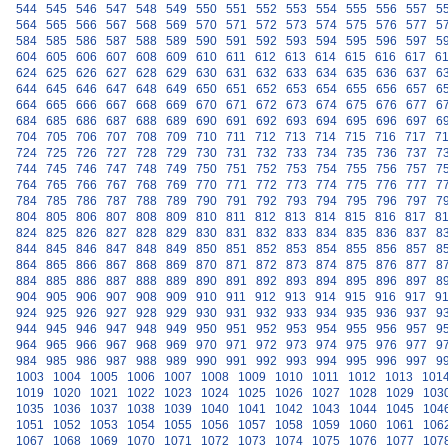
544
545
546
547
548
549
550
551
552
553
554
555
556
557
5
564
565
566
567
568
569
570
571
572
573
574
575
576
577
5
584
585
586
587
588
589
590
591
592
593
594
595
596
597
5
604
605
606
607
608
609
610
611
612
613
614
615
616
617
6
624
625
626
627
628
629
630
631
632
633
634
635
636
637
6
644
645
646
647
648
649
650
651
652
653
654
655
656
657
6
664
665
666
667
668
669
670
671
672
673
674
675
676
677
6
684
685
686
687
688
689
690
691
692
693
694
695
696
697
6
704
705
706
707
708
709
710
711
712
713
714
715
716
717
7
724
725
726
727
728
729
730
731
732
733
734
735
736
737
7
744
745
746
747
748
749
750
751
752
753
754
755
756
757
7
764
765
766
767
768
769
770
771
772
773
774
775
776
777
7
784
785
786
787
788
789
790
791
792
793
794
795
796
797
7
804
805
806
807
808
809
810
811
812
813
814
815
816
817
8
824
825
826
827
828
829
830
831
832
833
834
835
836
837
8
844
845
846
847
848
849
850
851
852
853
854
855
856
857
8
864
865
866
867
868
869
870
871
872
873
874
875
876
877
8
884
885
886
887
888
889
890
891
892
893
894
895
896
897
8
904
905
906
907
908
909
910
911
912
913
914
915
916
917
9
924
925
926
927
928
929
930
931
932
933
934
935
936
937
9
944
945
946
947
948
949
950
951
952
953
954
955
956
957
9
964
965
966
967
968
969
970
971
972
973
974
975
976
977
9
984
985
986
987
988
989
990
991
992
993
994
995
996
997
9
1003
1004
1005
1006
1007
1008
1009
1010
1011
1012
1013
101
1019
1020
1021
1022
1023
1024
1025
1026
1027
1028
1029
103
1035
1036
1037
1038
1039
1040
1041
1042
1043
1044
1045
104
1051
1052
1053
1054
1055
1056
1057
1058
1059
1060
1061
106
1067
1068
1069
1070
1071
1072
1073
1074
1075
1076
1077
107