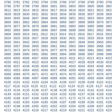
3780
3781
3782
3783
3784
3785
3786
3787
3788
3789
3790
379
3796
3797
3798
3799
3800
3801
3802
3803
3804
3805
3806
380
3812
3813
3814
3815
3816
3817
3818
3819
3820
3821
3822
382
3828
3829
3830
3831
3832
3833
3834
3835
3836
3837
3838
383
3844
3845
3846
3847
3848
3849
3850
3851
3852
3853
3854
385
3860
3861
3862
3863
3864
3865
3866
3867
3868
3869
3870
387
3876
3877
3878
3879
3880
3881
3882
3883
3884
3885
3886
388
3892
3893
3894
3895
3896
3897
3898
3899
3900
3901
3902
390
3908
3909
3910
3911
3912
3913
3914
3915
3916
3917
3918
391
3924
3925
3926
3927
3928
3929
3930
3931
3932
3933
3934
393
3940
3941
3942
3943
3944
3945
3946
3947
3948
3949
3950
395
3956
3957
3958
3959
3960
3961
3962
3963
3964
3965
3966
396
3972
3973
3974
3975
3976
3977
3978
3979
3980
3981
3982
398
3988
3989
3990
3991
3992
3993
3994
3995
3996
3997
3998
399
4004
4005
4006
4007
4008
4009
4010
4011
4012
4013
4014
401
4020
4021
4022
4023
4024
4025
4026
4027
4028
4029
4030
403
4036
4037
4038
4039
4040
4041
4042
4043
4044
4045
4046
404
4052
4053
4054
4055
4056
4057
4058
4059
4060
4061
4062
406
4068
4069
4070
4071
4072
4073
4074
4075
4076
4077
4078
407
4084
4085
4086
4087
4088
4089
4090
4091
4092
4093
4094
409
4100
4101
4102
4103
4104
4105
4106
4107
4108
4109
4110
4111
4117
4118
4119
4120
4121
4122
4123
4124
4125
4126
4127
4128
4133
4134
4135
4136
4137
4138
4139
4140
4141
4142
4143
414
4149
4150
4151
4152
4153
4154
4155
4156
4157
4158
4159
416
4165
4166
4167
4168
4169
4170
4171
4172
4173
4174
4175
417
4181
4182
4183
4184
4185
4186
4187
4188
4189
4190
4191
419
4197
4198
4199
4200
4201
4202
4203
4204
4205
4206
4207
420
4213
4214
4215
4216
4217
4218
4219
4220
4221
4222
4223
422