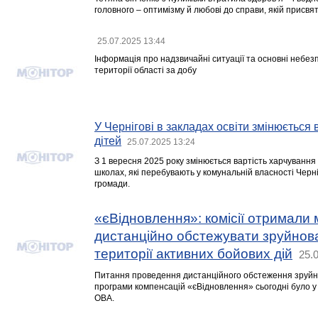
головного – оптимізму й любові до справи, якій присвя
25.07.2025 13:44
Інформація про надзвичайні ситуації та основні небезпе
території області за добу
У Чернігові в закладах освіти змінюється
дітей
25.07.2025 13:24
З 1 вересня 2025 року змінюється вартість харчування 
школах, які перебувають у комунальній власності Черніг
громади.
«єВідновлення»: комісії отримали
дистанційно обстежувати зруйнов
території активних бойових дій
25.
Питання проведення дистанційного обстеження зруйн
програми компенсацій «єВідновлення» сьогодні було у 
ОВА.