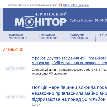
Інформ-агенція «Чернігівський монітор»:
RSS
Twitter
Facebook
Інформ-агенція
«Чернігівський монітор»
06:46:3
Субота, 8 серпня,
Політична
Економічна
Культурна
Стил
Чернігівщина
Чернігівщина
Чернігівщина
АГЕНЦIЯ
У роботі другого засідання 45-ї (позачергов
міської ради VIII скликання оголошено пе
Сьогодні, 25 липня, продовжила свою роботу 45-а (поза
міської ради VIII скликання.
Поліція Чернігівщини викрила пос
незаконно привласнила майно ви
підприємства на понад 55 мільйоні
16:37