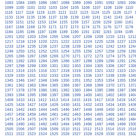
1083
1084
1085
1086
1087
1088
1089
1090
1091
1092
1093
109
1099
1100
1101
1102
1103
1104
1105
1106
1107
1108
1109
1110
1116
1117
1118
1119
1120
1121
1122
1123
1124
1125
1126
1127
1133
1134
1135
1136
1137
1138
1139
1140
1141
1142
1143
1144
1150
1151
1152
1153
1154
1155
1156
1157
1158
1159
1160
1161
1167
1168
1169
1170
1171
1172
1173
1174
1175
1176
1177
1178
1184
1185
1186
1187
1188
1189
1190
1191
1192
1193
1194
1195
1201
1202
1203
1204
1205
1206
1207
1208
1209
1210
1211
121
1217
1218
1219
1220
1221
1222
1223
1224
1225
1226
1227
122
1233
1234
1235
1236
1237
1238
1239
1240
1241
1242
1243
124
1249
1250
1251
1252
1253
1254
1255
1256
1257
1258
1259
126
1265
1266
1267
1268
1269
1270
1271
1272
1273
1274
1275
127
1281
1282
1283
1284
1285
1286
1287
1288
1289
1290
1291
129
1297
1298
1299
1300
1301
1302
1303
1304
1305
1306
1307
130
1313
1314
1315
1316
1317
1318
1319
1320
1321
1322
1323
132
1329
1330
1331
1332
1333
1334
1335
1336
1337
1338
1339
134
1345
1346
1347
1348
1349
1350
1351
1352
1353
1354
1355
135
1361
1362
1363
1364
1365
1366
1367
1368
1369
1370
1371
137
1377
1378
1379
1380
1381
1382
1383
1384
1385
1386
1387
138
1393
1394
1395
1396
1397
1398
1399
1400
1401
1402
1403
140
1409
1410
1411
1412
1413
1414
1415
1416
1417
1418
1419
142
1425
1426
1427
1428
1429
1430
1431
1432
1433
1434
1435
143
1441
1442
1443
1444
1445
1446
1447
1448
1449
1450
1451
145
1457
1458
1459
1460
1461
1462
1463
1464
1465
1466
1467
146
1473
1474
1475
1476
1477
1478
1479
1480
1481
1482
1483
148
1489
1490
1491
1492
1493
1494
1495
1496
1497
1498
1499
150
1505
1506
1507
1508
1509
1510
1511
1512
1513
1514
1515
151
1521
1522
1523
1524
1525
1526
1527
1528
1529
1530
1531
153