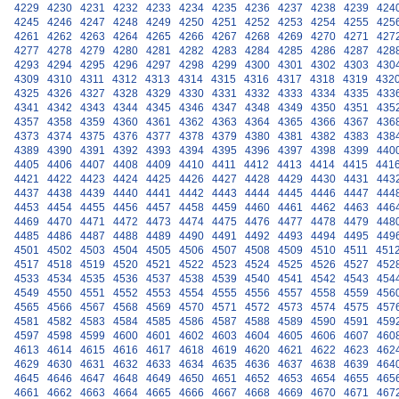
4229
4230
4231
4232
4233
4234
4235
4236
4237
4238
4239
424
4245
4246
4247
4248
4249
4250
4251
4252
4253
4254
4255
425
4261
4262
4263
4264
4265
4266
4267
4268
4269
4270
4271
427
4277
4278
4279
4280
4281
4282
4283
4284
4285
4286
4287
428
4293
4294
4295
4296
4297
4298
4299
4300
4301
4302
4303
430
4309
4310
4311
4312
4313
4314
4315
4316
4317
4318
4319
432
4325
4326
4327
4328
4329
4330
4331
4332
4333
4334
4335
433
4341
4342
4343
4344
4345
4346
4347
4348
4349
4350
4351
435
4357
4358
4359
4360
4361
4362
4363
4364
4365
4366
4367
436
4373
4374
4375
4376
4377
4378
4379
4380
4381
4382
4383
438
4389
4390
4391
4392
4393
4394
4395
4396
4397
4398
4399
440
4405
4406
4407
4408
4409
4410
4411
4412
4413
4414
4415
441
4421
4422
4423
4424
4425
4426
4427
4428
4429
4430
4431
443
4437
4438
4439
4440
4441
4442
4443
4444
4445
4446
4447
444
4453
4454
4455
4456
4457
4458
4459
4460
4461
4462
4463
446
4469
4470
4471
4472
4473
4474
4475
4476
4477
4478
4479
448
4485
4486
4487
4488
4489
4490
4491
4492
4493
4494
4495
449
4501
4502
4503
4504
4505
4506
4507
4508
4509
4510
4511
451
4517
4518
4519
4520
4521
4522
4523
4524
4525
4526
4527
452
4533
4534
4535
4536
4537
4538
4539
4540
4541
4542
4543
454
4549
4550
4551
4552
4553
4554
4555
4556
4557
4558
4559
456
4565
4566
4567
4568
4569
4570
4571
4572
4573
4574
4575
457
4581
4582
4583
4584
4585
4586
4587
4588
4589
4590
4591
459
4597
4598
4599
4600
4601
4602
4603
4604
4605
4606
4607
460
4613
4614
4615
4616
4617
4618
4619
4620
4621
4622
4623
462
4629
4630
4631
4632
4633
4634
4635
4636
4637
4638
4639
464
4645
4646
4647
4648
4649
4650
4651
4652
4653
4654
4655
465
4661
4662
4663
4664
4665
4666
4667
4668
4669
4670
4671
467