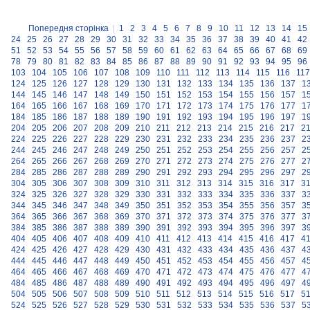
Попередня сторінка
|
1
2
3
4
5
6
7
8
9
10
11
12
13
14
15
24
25
26
27
28
29
30
31
32
33
34
35
36
37
38
39
40
41
42
51
52
53
54
55
56
57
58
59
60
61
62
63
64
65
66
67
68
69
78
79
80
81
82
83
84
85
86
87
88
89
90
91
92
93
94
95
96
103
104
105
106
107
108
109
110
111
112
113
114
115
116
117
124
125
126
127
128
129
130
131
132
133
134
135
136
137
1
144
145
146
147
148
149
150
151
152
153
154
155
156
157
1
164
165
166
167
168
169
170
171
172
173
174
175
176
177
1
184
185
186
187
188
189
190
191
192
193
194
195
196
197
1
204
205
206
207
208
209
210
211
212
213
214
215
216
217
2
224
225
226
227
228
229
230
231
232
233
234
235
236
237
2
244
245
246
247
248
249
250
251
252
253
254
255
256
257
2
264
265
266
267
268
269
270
271
272
273
274
275
276
277
2
284
285
286
287
288
289
290
291
292
293
294
295
296
297
2
304
305
306
307
308
309
310
311
312
313
314
315
316
317
3
324
325
326
327
328
329
330
331
332
333
334
335
336
337
3
344
345
346
347
348
349
350
351
352
353
354
355
356
357
3
364
365
366
367
368
369
370
371
372
373
374
375
376
377
3
384
385
386
387
388
389
390
391
392
393
394
395
396
397
3
404
405
406
407
408
409
410
411
412
413
414
415
416
417
4
424
425
426
427
428
429
430
431
432
433
434
435
436
437
4
444
445
446
447
448
449
450
451
452
453
454
455
456
457
4
464
465
466
467
468
469
470
471
472
473
474
475
476
477
4
484
485
486
487
488
489
490
491
492
493
494
495
496
497
4
504
505
506
507
508
509
510
511
512
513
514
515
516
517
5
524
525
526
527
528
529
530
531
532
533
534
535
536
537
5