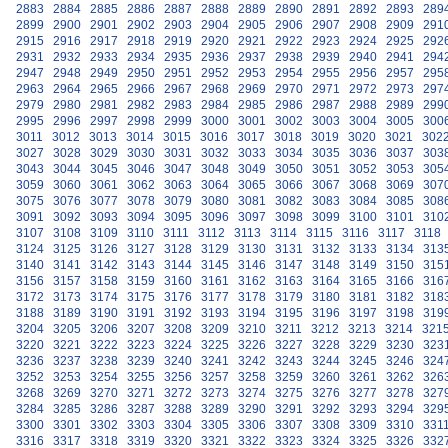
2883
2884
2885
2886
2887
2888
2889
2890
2891
2892
2893
289
2899
2900
2901
2902
2903
2904
2905
2906
2907
2908
2909
291
2915
2916
2917
2918
2919
2920
2921
2922
2923
2924
2925
292
2931
2932
2933
2934
2935
2936
2937
2938
2939
2940
2941
294
2947
2948
2949
2950
2951
2952
2953
2954
2955
2956
2957
295
2963
2964
2965
2966
2967
2968
2969
2970
2971
2972
2973
297
2979
2980
2981
2982
2983
2984
2985
2986
2987
2988
2989
299
2995
2996
2997
2998
2999
3000
3001
3002
3003
3004
3005
300
3011
3012
3013
3014
3015
3016
3017
3018
3019
3020
3021
302
3027
3028
3029
3030
3031
3032
3033
3034
3035
3036
3037
303
3043
3044
3045
3046
3047
3048
3049
3050
3051
3052
3053
305
3059
3060
3061
3062
3063
3064
3065
3066
3067
3068
3069
307
3075
3076
3077
3078
3079
3080
3081
3082
3083
3084
3085
308
3091
3092
3093
3094
3095
3096
3097
3098
3099
3100
3101
310
3107
3108
3109
3110
3111
3112
3113
3114
3115
3116
3117
3118
3124
3125
3126
3127
3128
3129
3130
3131
3132
3133
3134
313
3140
3141
3142
3143
3144
3145
3146
3147
3148
3149
3150
315
3156
3157
3158
3159
3160
3161
3162
3163
3164
3165
3166
316
3172
3173
3174
3175
3176
3177
3178
3179
3180
3181
3182
318
3188
3189
3190
3191
3192
3193
3194
3195
3196
3197
3198
319
3204
3205
3206
3207
3208
3209
3210
3211
3212
3213
3214
321
3220
3221
3222
3223
3224
3225
3226
3227
3228
3229
3230
323
3236
3237
3238
3239
3240
3241
3242
3243
3244
3245
3246
324
3252
3253
3254
3255
3256
3257
3258
3259
3260
3261
3262
326
3268
3269
3270
3271
3272
3273
3274
3275
3276
3277
3278
327
3284
3285
3286
3287
3288
3289
3290
3291
3292
3293
3294
329
3300
3301
3302
3303
3304
3305
3306
3307
3308
3309
3310
331
3316
3317
3318
3319
3320
3321
3322
3323
3324
3325
3326
332