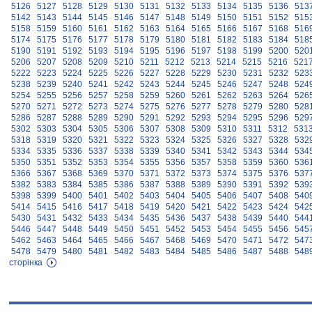
5126
5127
5128
5129
5130
5131
5132
5133
5134
5135
5136
513
5142
5143
5144
5145
5146
5147
5148
5149
5150
5151
5152
515
5158
5159
5160
5161
5162
5163
5164
5165
5166
5167
5168
516
5174
5175
5176
5177
5178
5179
5180
5181
5182
5183
5184
518
5190
5191
5192
5193
5194
5195
5196
5197
5198
5199
5200
520
5206
5207
5208
5209
5210
5211
5212
5213
5214
5215
5216
521
5222
5223
5224
5225
5226
5227
5228
5229
5230
5231
5232
523
5238
5239
5240
5241
5242
5243
5244
5245
5246
5247
5248
524
5254
5255
5256
5257
5258
5259
5260
5261
5262
5263
5264
526
5270
5271
5272
5273
5274
5275
5276
5277
5278
5279
5280
528
5286
5287
5288
5289
5290
5291
5292
5293
5294
5295
5296
529
5302
5303
5304
5305
5306
5307
5308
5309
5310
5311
5312
531
5318
5319
5320
5321
5322
5323
5324
5325
5326
5327
5328
532
5334
5335
5336
5337
5338
5339
5340
5341
5342
5343
5344
534
5350
5351
5352
5353
5354
5355
5356
5357
5358
5359
5360
536
5366
5367
5368
5369
5370
5371
5372
5373
5374
5375
5376
537
5382
5383
5384
5385
5386
5387
5388
5389
5390
5391
5392
539
5398
5399
5400
5401
5402
5403
5404
5405
5406
5407
5408
540
5414
5415
5416
5417
5418
5419
5420
5421
5422
5423
5424
542
5430
5431
5432
5433
5434
5435
5436
5437
5438
5439
5440
544
5446
5447
5448
5449
5450
5451
5452
5453
5454
5455
5456
545
5462
5463
5464
5465
5466
5467
5468
5469
5470
5471
5472
547
5478
5479
5480
5481
5482
5483
5484
5485
5486
5487
5488
548
сторінка