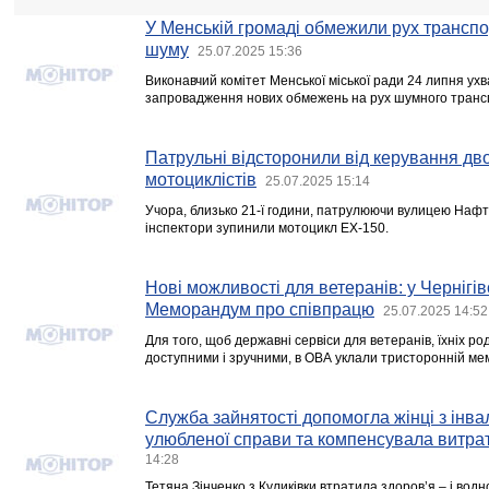
У Менській громаді обмежили рух транспо
шуму
25.07.2025 15:36
Виконавчий комітет Менської міської ради 24 липня ух
запровадження нових обмежень на рух шумного транс
Патрульні відсторонили від керування дв
мотоциклістів
25.07.2025 15:14
Учора, близько 21-ї години, патрулюючи вулицею Наф
інспектори зупинили мотоцикл ЕХ-150.
Нові можливості для ветеранів: у Чернігі
Меморандум про співпрацю
25.07.2025 14:52
Для того, щоб державні сервіси для ветеранів, їхніх ро
доступними і зручними, в ОВА уклали тристоронній м
Служба зайнятості допомогла жінці з інва
улюбленої справи та компенсувала витра
14:28
Тетяна Зінченко з Куликівки втратила здоров’я – і вод