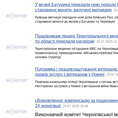
У музей Батурина передали ножі періоду К
старовинні монети, вилучені митницею
25
Київська митниця передала ножі доби Київської Русі, ск
старовинні монети до музеїв у Батурині та Чернівцях
Працівникам лікарні Територіального ме
по області передали нагороди
25.07.2025 11
Територіальне медичне об’єднання МВС на Чернігівщин
правоохоронці, прикордонники, військовослужбовці Нац
силових структур.
Підтримка і працевлаштування ветеранів
провів зустріч з ветераном у Ніжині
25.07.2
Помічник начальника поліції Чернігівщини з питань вет
Нестеренко зустрівся у Ніжині з ветераном війни Мак
єВідновлення: компенсацію за пошкодже
24 чернігівця
25.07.2025 10:48
Виконавчий комітет Чернігівської м