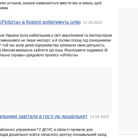
них установ, шахраї намагаються ввести вас в оману, щоб
шима.
єРобота» в Коропі робитимуть олію
12.04.2023
ни Україна була найбільшим у світі виробником та експортером
к зменшився не лише експорт, а й посівні площі під соняшником
 У той час коли деякі підприємства зупинили свою діяльність,
 Мисник вирішила зайняти цю нішу. Реалізувати задумане їй
асна справа» урядового проєкту «єРобота».
альники завітали в гості до дошкільнят
12.04.2023
 районного управління ГУ ДСНС в області провели для
ладів дошкільної освіти обласного центру пізнавальний захід.