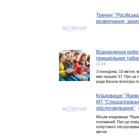
Тренінг "Російська
розвінчання, захис
Відновлення робот
пришкільних табор
11:24
З понеділка, 10 квітня, 
вже працює 37. Про це п
ради Василь Білогура пі
Кладовище "Яцево"
КП "Спеціалізова
обслуговування"
Міське кладовище "Яцево
похований. Про це пові
побутового обслуговува
квітня.