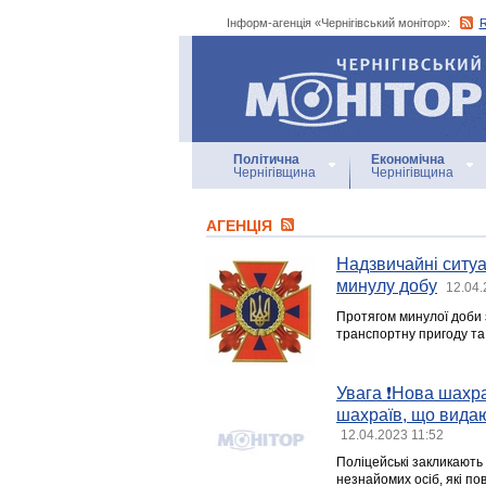
Інформ-агенція «Чернігівський монітор»:
Інформ-агенція
«Чернігівський монітор»
Політична
Економічна
Чернігівщина
Чернігівщина
АГЕНЦIЯ
Надзвичайні ситуац
минулу добу
12.04.
Протягом минулої доби 
транспортну пригоду та
Увага ❗️Нова шахра
шахраїв, що видаю
12.04.2023 11:52
Поліцейські закликають 
незнайомих осіб, які п