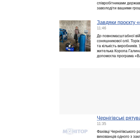
співробітниками держав
заволодіти вашими гро
Завдяки проєкту «
11:46
До повномасштабної вій
соняшникової олії. Торі
та кількість виробників.
жителька Коропа Галина
допомогла програма «Вл
Чернігівські рятув
11:35
Фахівці Чернігівського
вихованців одного з зак