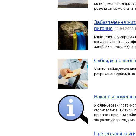
своїх домогосподарств, 
результаті може стати
Забезпечення житл
питання
11.04.2023 
Міністерство у справах
актуальних питань у сфе
загиблих (померлих) вет
Субсидія на неопа
У квітні закінчується оп
розраховані субсидії н
Вакансій поменша
У січні-березні поточно
скористалися 9,7 тис. б
програм сприяння зайнят
залучено до громадських
Презентація книги