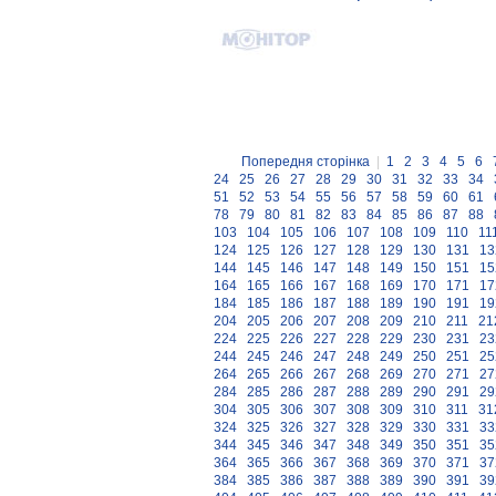
Попередня сторінка
|
1
2
3
4
5
6
24
25
26
27
28
29
30
31
32
33
34
51
52
53
54
55
56
57
58
59
60
61
78
79
80
81
82
83
84
85
86
87
88
103
104
105
106
107
108
109
110
11
124
125
126
127
128
129
130
131
13
144
145
146
147
148
149
150
151
15
164
165
166
167
168
169
170
171
17
184
185
186
187
188
189
190
191
19
204
205
206
207
208
209
210
211
21
224
225
226
227
228
229
230
231
23
244
245
246
247
248
249
250
251
25
264
265
266
267
268
269
270
271
27
284
285
286
287
288
289
290
291
29
304
305
306
307
308
309
310
311
31
324
325
326
327
328
329
330
331
33
344
345
346
347
348
349
350
351
35
364
365
366
367
368
369
370
371
37
384
385
386
387
388
389
390
391
39