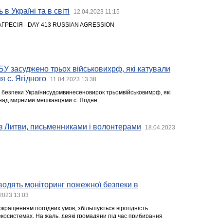
 в Україні та в світі
12.04.2023 11:15
АГРЕСІЯ - DAY 413 RUSSIAN AGRESSION
У засуджено трьох військовихрф, які катували
я с. Ягідного
11.04.2023 13:38
безпеки Українисудомвинесеновирок трьомвійськовимрф, які
над мирними мешканцями с. Ягідне.
и з Литви, письменниками і волонтерами
18.04.2023
одять моніторинг пожежної безпеки в
2023 13:03
окращенням погодних умов, збільшується вірогідність
екосистемах. На жаль, деякі громадяни під час прибирання