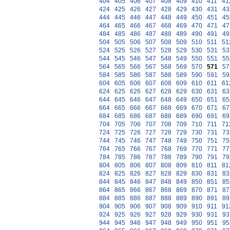
404
405
406
407
408
409
410
411
41
424
425
426
427
428
429
430
431
43
444
445
446
447
448
449
450
451
45
464
465
466
467
468
469
470
471
47
484
485
486
487
488
489
490
491
49
504
505
506
507
508
509
510
511
51
524
525
526
527
528
529
530
531
53
544
545
546
547
548
549
550
551
55
564
565
566
567
568
569
570
571
57
584
585
586
587
588
589
590
591
59
604
605
606
607
608
609
610
611
61
624
625
626
627
628
629
630
631
63
644
645
646
647
648
649
650
651
65
664
665
666
667
668
669
670
671
67
684
685
686
687
688
689
690
691
69
704
705
706
707
708
709
710
711
71
724
725
726
727
728
729
730
731
73
744
745
746
747
748
749
750
751
75
764
765
766
767
768
769
770
771
77
784
785
786
787
788
789
790
791
79
804
805
806
807
808
809
810
811
81
824
825
826
827
828
829
830
831
83
844
845
846
847
848
849
850
851
85
864
865
866
867
868
869
870
871
87
884
885
886
887
888
889
890
891
89
904
905
906
907
908
909
910
911
91
924
925
926
927
928
929
930
931
93
944
945
946
947
948
949
950
951
95