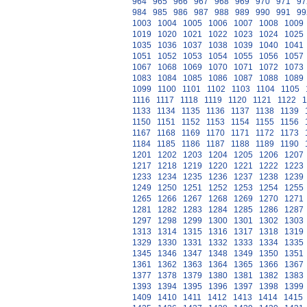
964
965
966
967
968
969
970
971
97
984
985
986
987
988
989
990
991
99
1003
1004
1005
1006
1007
1008
1009
1019
1020
1021
1022
1023
1024
1025
1035
1036
1037
1038
1039
1040
1041
1051
1052
1053
1054
1055
1056
1057
1067
1068
1069
1070
1071
1072
1073
1083
1084
1085
1086
1087
1088
1089
1099
1100
1101
1102
1103
1104
1105
1116
1117
1118
1119
1120
1121
1122
1
1133
1134
1135
1136
1137
1138
1139
1150
1151
1152
1153
1154
1155
1156
1167
1168
1169
1170
1171
1172
1173
1184
1185
1186
1187
1188
1189
1190
1201
1202
1203
1204
1205
1206
1207
1217
1218
1219
1220
1221
1222
1223
1233
1234
1235
1236
1237
1238
1239
1249
1250
1251
1252
1253
1254
1255
1265
1266
1267
1268
1269
1270
1271
1281
1282
1283
1284
1285
1286
1287
1297
1298
1299
1300
1301
1302
1303
1313
1314
1315
1316
1317
1318
1319
1329
1330
1331
1332
1333
1334
1335
1345
1346
1347
1348
1349
1350
1351
1361
1362
1363
1364
1365
1366
1367
1377
1378
1379
1380
1381
1382
1383
1393
1394
1395
1396
1397
1398
1399
1409
1410
1411
1412
1413
1414
1415