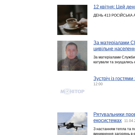
12 квітня: Цей день
ДЕНЬ 413 РОСІЙСЬКА 
За матеріалами СБ
цивільне населенн
За матеріалами Служби 
катували та знущались 
Зустріч із гостям
12:00
Рятувальники пров
екосистемах
11.04.
З настанням тепла та п
виникнення загорянь в 