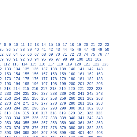
7
8
9
10
11
12
13
14
15
16
17
18
19
20
21
22
23
35
36
37
38
39
40
41
42
43
44
45
46
47
48
49
50
62
63
64
65
66
67
68
69
70
71
72
73
74
75
76
77
89
90
91
92
93
94
95
96
97
98
99
100
101
102
1
112
113
114
115
116
117
118
119
120
121
122
123
2
133
134
135
136
137
138
139
140
141
142
143
2
153
154
155
156
157
158
159
160
161
162
163
2
173
174
175
176
177
178
179
180
181
182
183
2
193
194
195
196
197
198
199
200
201
202
203
2
213
214
215
216
217
218
219
220
221
222
223
2
233
234
235
236
237
238
239
240
241
242
243
2
253
254
255
256
257
258
259
260
261
262
263
2
273
274
275
276
277
278
279
280
281
282
283
2
293
294
295
296
297
298
299
300
301
302
303
2
313
314
315
316
317
318
319
320
321
322
323
2
333
334
335
336
337
338
339
340
341
342
343
2
353
354
355
356
357
358
359
360
361
362
363
2
373
374
375
376
377
378
379
380
381
382
383
2
393
394
395
396
397
398
399
400
401
402
403