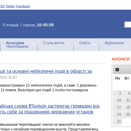
RSS
Twitter
Facebook
16:45:00
П`ятниця, 7 серпня,
Культурна
Стиль життя
Освіта
Відпочинок
Чернігівщина
АНОНСИ 
ії та основні небезпечні події в області за
2023 11:57
Пн
Вт
зареєстровано 12 небезпечних подій, а саме: 1 дорожньо-
 11 пожеж. Внаслідок цих подій 1 особа постраждала.
3
4
10
11
йська схема ❗️Поліція застерігає громадян від
17
18
ть себе за працівників державних установ
24
25
31
мешканців Чернігівщини: ніколи не виконуйте вказівок
ов’язані з негайним переведенням коштів. Представляючись