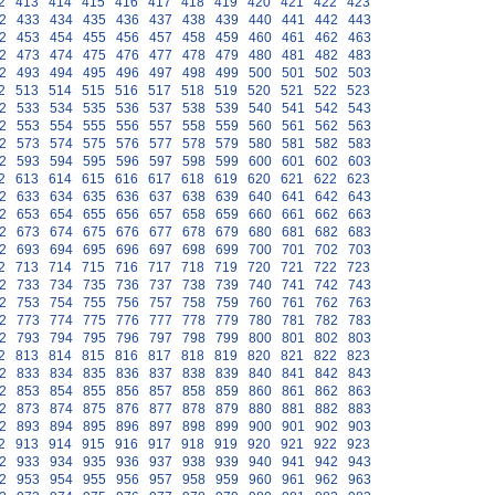
2
413
414
415
416
417
418
419
420
421
422
423
2
433
434
435
436
437
438
439
440
441
442
443
2
453
454
455
456
457
458
459
460
461
462
463
2
473
474
475
476
477
478
479
480
481
482
483
2
493
494
495
496
497
498
499
500
501
502
503
2
513
514
515
516
517
518
519
520
521
522
523
2
533
534
535
536
537
538
539
540
541
542
543
2
553
554
555
556
557
558
559
560
561
562
563
2
573
574
575
576
577
578
579
580
581
582
583
2
593
594
595
596
597
598
599
600
601
602
603
2
613
614
615
616
617
618
619
620
621
622
623
2
633
634
635
636
637
638
639
640
641
642
643
2
653
654
655
656
657
658
659
660
661
662
663
2
673
674
675
676
677
678
679
680
681
682
683
2
693
694
695
696
697
698
699
700
701
702
703
2
713
714
715
716
717
718
719
720
721
722
723
2
733
734
735
736
737
738
739
740
741
742
743
2
753
754
755
756
757
758
759
760
761
762
763
2
773
774
775
776
777
778
779
780
781
782
783
2
793
794
795
796
797
798
799
800
801
802
803
2
813
814
815
816
817
818
819
820
821
822
823
2
833
834
835
836
837
838
839
840
841
842
843
2
853
854
855
856
857
858
859
860
861
862
863
2
873
874
875
876
877
878
879
880
881
882
883
2
893
894
895
896
897
898
899
900
901
902
903
2
913
914
915
916
917
918
919
920
921
922
923
2
933
934
935
936
937
938
939
940
941
942
943
2
953
954
955
956
957
958
959
960
961
962
963