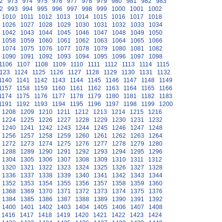
2
973
974
975
976
977
978
979
980
981
982
983
2
993
994
995
996
997
998
999
1000
1001
1002
1010
1011
1012
1013
1014
1015
1016
1017
1018
1026
1027
1028
1029
1030
1031
1032
1033
1034
1042
1043
1044
1045
1046
1047
1048
1049
1050
1058
1059
1060
1061
1062
1063
1064
1065
1066
1074
1075
1076
1077
1078
1079
1080
1081
1082
1090
1091
1092
1093
1094
1095
1096
1097
1098
1106
1107
1108
1109
1110
1111
1112
1113
1114
1115
123
1124
1125
1126
1127
1128
1129
1130
1131
1132
1140
1141
1142
1143
1144
1145
1146
1147
1148
1149
1157
1158
1159
1160
1161
1162
1163
1164
1165
1166
1174
1175
1176
1177
1178
1179
1180
1181
1182
1183
1191
1192
1193
1194
1195
1196
1197
1198
1199
1200
1208
1209
1210
1211
1212
1213
1214
1215
1216
1224
1225
1226
1227
1228
1229
1230
1231
1232
1240
1241
1242
1243
1244
1245
1246
1247
1248
1256
1257
1258
1259
1260
1261
1262
1263
1264
1272
1273
1274
1275
1276
1277
1278
1279
1280
1288
1289
1290
1291
1292
1293
1294
1295
1296
1304
1305
1306
1307
1308
1309
1310
1311
1312
1320
1321
1322
1323
1324
1325
1326
1327
1328
1336
1337
1338
1339
1340
1341
1342
1343
1344
1352
1353
1354
1355
1356
1357
1358
1359
1360
1368
1369
1370
1371
1372
1373
1374
1375
1376
1384
1385
1386
1387
1388
1389
1390
1391
1392
1400
1401
1402
1403
1404
1405
1406
1407
1408
1416
1417
1418
1419
1420
1421
1422
1423
1424