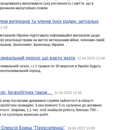
продовжують випалювати суху рослинність і сміття, що в
 причиною масштабних пожеж.
ом ветеранів та членів їхніх родин: актуальні
12:59
 ветеранів України підготувало інформаційні матеріали щодо
рі реалізації права на житло ветеранами війни, членами сімей
еранів, Захисників і Захисниць України.
лювальний період: що варто знати
11.04.2023 12:58
алювальний сезон, і з 1 травня по 30 вересня в Україні будуть
а неопалювальний період.
ло, безробітних також…
11.04.2023 12:56
го року послугами державної служби зайнятості в області
езробітних громадян. З них кожного 5-го залучено до активних
ості. Зокрема, 1,1 тис. осіб знайшли роботу, близько 700 –
 та суспільно корисних робіт.
 Олексія Брика "Переселенка"
19.04.2023 14:00