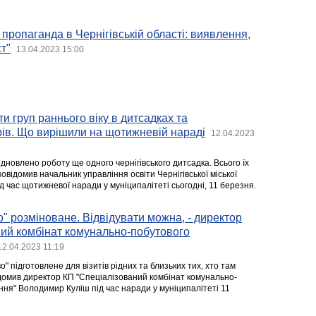
 пропаганда в Чернігівській області: виявлення,
т"
13.04.2023 15:00
и груп раннього віку в дитсадках та
ів. Що вирішили на щотижневій нараді
12.04.2023
відновлено роботу ще одного чернігівського дитсадка. Всього їх
овідомив начальник управління освіти Чернігівської міської
д час щотижневої наради у муніципалітеті сьогодні, 11 березня.
 розміноване. Відвідувати можна, - директор
ний комбінат комунально-побутового
12.04.2023 11:19
" підготовлене для візитів рідних та близьких тих, хто там
домив директор КП "Спеціалізований комбінат комунально-
ння" Володимир Куліш під час наради у муніципалітеті 11