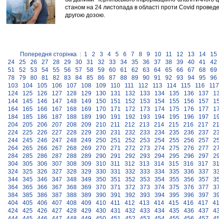
станом на 24 листопада в області проти Covid прове
другою дозою.
Попередня сторінка
|
1
2
3
4
5
6
7
8
9
10
11
12
13
14
15
24
25
26
27
28
29
30
31
32
33
34
35
36
37
38
39
40
41
42
51
52
53
54
55
56
57
58
59
60
61
62
63
64
65
66
67
68
69
78
79
80
81
82
83
84
85
86
87
88
89
90
91
92
93
94
95
96
103
104
105
106
107
108
109
110
111
112
113
114
115
116
117
124
125
126
127
128
129
130
131
132
133
134
135
136
137
1
144
145
146
147
148
149
150
151
152
153
154
155
156
157
1
164
165
166
167
168
169
170
171
172
173
174
175
176
177
1
184
185
186
187
188
189
190
191
192
193
194
195
196
197
1
204
205
206
207
208
209
210
211
212
213
214
215
216
217
2
224
225
226
227
228
229
230
231
232
233
234
235
236
237
2
244
245
246
247
248
249
250
251
252
253
254
255
256
257
2
264
265
266
267
268
269
270
271
272
273
274
275
276
277
2
284
285
286
287
288
289
290
291
292
293
294
295
296
297
2
304
305
306
307
308
309
310
311
312
313
314
315
316
317
3
324
325
326
327
328
329
330
331
332
333
334
335
336
337
3
344
345
346
347
348
349
350
351
352
353
354
355
356
357
3
364
365
366
367
368
369
370
371
372
373
374
375
376
377
3
384
385
386
387
388
389
390
391
392
393
394
395
396
397
3
404
405
406
407
408
409
410
411
412
413
414
415
416
417
4
424
425
426
427
428
429
430
431
432
433
434
435
436
437
4
444
445
446
447
448
449
450
451
452
453
454
455
456
457
4