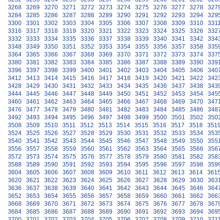
3268
3269
3270
3271
3272
3273
3274
3275
3276
3277
3278
327
3284
3285
3286
3287
3288
3289
3290
3291
3292
3293
3294
329
3300
3301
3302
3303
3304
3305
3306
3307
3308
3309
3310
331
3316
3317
3318
3319
3320
3321
3322
3323
3324
3325
3326
332
3332
3333
3334
3335
3336
3337
3338
3339
3340
3341
3342
334
3348
3349
3350
3351
3352
3353
3354
3355
3356
3357
3358
335
3364
3365
3366
3367
3368
3369
3370
3371
3372
3373
3374
337
3380
3381
3382
3383
3384
3385
3386
3387
3388
3389
3390
339
3396
3397
3398
3399
3400
3401
3402
3403
3404
3405
3406
340
3412
3413
3414
3415
3416
3417
3418
3419
3420
3421
3422
342
3428
3429
3430
3431
3432
3433
3434
3435
3436
3437
3438
343
3444
3445
3446
3447
3448
3449
3450
3451
3452
3453
3454
345
3460
3461
3462
3463
3464
3465
3466
3467
3468
3469
3470
347
3476
3477
3478
3479
3480
3481
3482
3483
3484
3485
3486
348
3492
3493
3494
3495
3496
3497
3498
3499
3500
3501
3502
350
3508
3509
3510
3511
3512
3513
3514
3515
3516
3517
3518
351
3524
3525
3526
3527
3528
3529
3530
3531
3532
3533
3534
353
3540
3541
3542
3543
3544
3545
3546
3547
3548
3549
3550
355
3556
3557
3558
3559
3560
3561
3562
3563
3564
3565
3566
356
3572
3573
3574
3575
3576
3577
3578
3579
3580
3581
3582
358
3588
3589
3590
3591
3592
3593
3594
3595
3596
3597
3598
359
3604
3605
3606
3607
3608
3609
3610
3611
3612
3613
3614
361
3620
3621
3622
3623
3624
3625
3626
3627
3628
3629
3630
363
3636
3637
3638
3639
3640
3641
3642
3643
3644
3645
3646
364
3652
3653
3654
3655
3656
3657
3658
3659
3660
3661
3662
366
3668
3669
3670
3671
3672
3673
3674
3675
3676
3677
3678
367
3684
3685
3686
3687
3688
3689
3690
3691
3692
3693
3694
369
3700
3701
3702
3703
3704
3705
3706
3707
3708
3709
3710
371