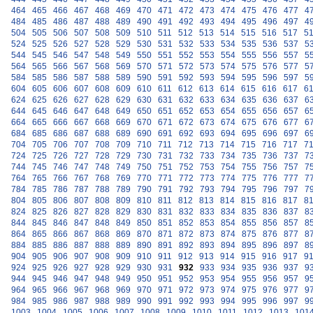
464
465
466
467
468
469
470
471
472
473
474
475
476
477
4
484
485
486
487
488
489
490
491
492
493
494
495
496
497
4
504
505
506
507
508
509
510
511
512
513
514
515
516
517
5
524
525
526
527
528
529
530
531
532
533
534
535
536
537
5
544
545
546
547
548
549
550
551
552
553
554
555
556
557
5
564
565
566
567
568
569
570
571
572
573
574
575
576
577
5
584
585
586
587
588
589
590
591
592
593
594
595
596
597
5
604
605
606
607
608
609
610
611
612
613
614
615
616
617
6
624
625
626
627
628
629
630
631
632
633
634
635
636
637
6
644
645
646
647
648
649
650
651
652
653
654
655
656
657
6
664
665
666
667
668
669
670
671
672
673
674
675
676
677
6
684
685
686
687
688
689
690
691
692
693
694
695
696
697
6
704
705
706
707
708
709
710
711
712
713
714
715
716
717
7
724
725
726
727
728
729
730
731
732
733
734
735
736
737
7
744
745
746
747
748
749
750
751
752
753
754
755
756
757
7
764
765
766
767
768
769
770
771
772
773
774
775
776
777
7
784
785
786
787
788
789
790
791
792
793
794
795
796
797
7
804
805
806
807
808
809
810
811
812
813
814
815
816
817
8
824
825
826
827
828
829
830
831
832
833
834
835
836
837
8
844
845
846
847
848
849
850
851
852
853
854
855
856
857
8
864
865
866
867
868
869
870
871
872
873
874
875
876
877
8
884
885
886
887
888
889
890
891
892
893
894
895
896
897
8
904
905
906
907
908
909
910
911
912
913
914
915
916
917
9
924
925
926
927
928
929
930
931
932
933
934
935
936
937
9
944
945
946
947
948
949
950
951
952
953
954
955
956
957
9
964
965
966
967
968
969
970
971
972
973
974
975
976
977
9
984
985
986
987
988
989
990
991
992
993
994
995
996
997
9
1003
1004
1005
1006
1007
1008
1009
1010
1011
1012
1013
101