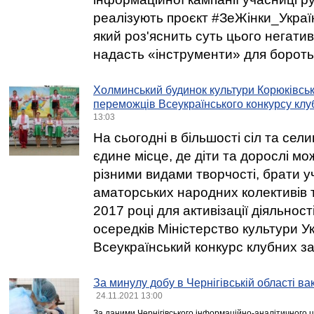
реалізують проєкт #ЗеЖінки_Укра
який роз'яснить суть цього негати
надасть «інструменти» для бороть
Холминський будинок культури Корюківсь
переможців Всеукраїнського конкурсу клу
13:03
На сьогодні в більшості сіл та сели
єдине місце, де діти та дорослі м
різними видами творчості, брати у
аматорських народних колективів 
2017 році для активізації діяльност
осередків Міністерство культури У
Всеукраїнський конкурс клубних за
За минулу добу в Чернігівській області в
24.11.2021 13:00
За даними Чернігівського інформаційно-аналітичного ц