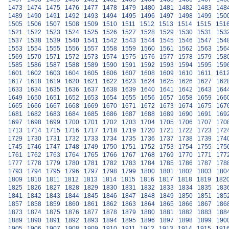
1473
1474
1475
1476
1477
1478
1479
1480
1481
1482
1483
148
1489
1490
1491
1492
1493
1494
1495
1496
1497
1498
1499
150
1505
1506
1507
1508
1509
1510
1511
1512
1513
1514
1515
151
1521
1522
1523
1524
1525
1526
1527
1528
1529
1530
1531
153
1537
1538
1539
1540
1541
1542
1543
1544
1545
1546
1547
154
1553
1554
1555
1556
1557
1558
1559
1560
1561
1562
1563
156
1569
1570
1571
1572
1573
1574
1575
1576
1577
1578
1579
158
1585
1586
1587
1588
1589
1590
1591
1592
1593
1594
1595
159
1601
1602
1603
1604
1605
1606
1607
1608
1609
1610
1611
161
1617
1618
1619
1620
1621
1622
1623
1624
1625
1626
1627
162
1633
1634
1635
1636
1637
1638
1639
1640
1641
1642
1643
164
1649
1650
1651
1652
1653
1654
1655
1656
1657
1658
1659
166
1665
1666
1667
1668
1669
1670
1671
1672
1673
1674
1675
167
1681
1682
1683
1684
1685
1686
1687
1688
1689
1690
1691
169
1697
1698
1699
1700
1701
1702
1703
1704
1705
1706
1707
170
1713
1714
1715
1716
1717
1718
1719
1720
1721
1722
1723
172
1729
1730
1731
1732
1733
1734
1735
1736
1737
1738
1739
174
1745
1746
1747
1748
1749
1750
1751
1752
1753
1754
1755
175
1761
1762
1763
1764
1765
1766
1767
1768
1769
1770
1771
177
1777
1778
1779
1780
1781
1782
1783
1784
1785
1786
1787
178
1793
1794
1795
1796
1797
1798
1799
1800
1801
1802
1803
180
1809
1810
1811
1812
1813
1814
1815
1816
1817
1818
1819
182
1825
1826
1827
1828
1829
1830
1831
1832
1833
1834
1835
183
1841
1842
1843
1844
1845
1846
1847
1848
1849
1850
1851
185
1857
1858
1859
1860
1861
1862
1863
1864
1865
1866
1867
186
1873
1874
1875
1876
1877
1878
1879
1880
1881
1882
1883
188
1889
1890
1891
1892
1893
1894
1895
1896
1897
1898
1899
190
1905
1906
1907
1908
1909
1910
1911
1912
1913
1914
1915
191