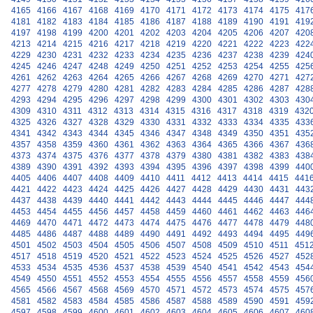
4165
4166
4167
4168
4169
4170
4171
4172
4173
4174
4175
417
4181
4182
4183
4184
4185
4186
4187
4188
4189
4190
4191
419
4197
4198
4199
4200
4201
4202
4203
4204
4205
4206
4207
420
4213
4214
4215
4216
4217
4218
4219
4220
4221
4222
4223
422
4229
4230
4231
4232
4233
4234
4235
4236
4237
4238
4239
424
4245
4246
4247
4248
4249
4250
4251
4252
4253
4254
4255
425
4261
4262
4263
4264
4265
4266
4267
4268
4269
4270
4271
427
4277
4278
4279
4280
4281
4282
4283
4284
4285
4286
4287
428
4293
4294
4295
4296
4297
4298
4299
4300
4301
4302
4303
430
4309
4310
4311
4312
4313
4314
4315
4316
4317
4318
4319
432
4325
4326
4327
4328
4329
4330
4331
4332
4333
4334
4335
433
4341
4342
4343
4344
4345
4346
4347
4348
4349
4350
4351
435
4357
4358
4359
4360
4361
4362
4363
4364
4365
4366
4367
436
4373
4374
4375
4376
4377
4378
4379
4380
4381
4382
4383
438
4389
4390
4391
4392
4393
4394
4395
4396
4397
4398
4399
440
4405
4406
4407
4408
4409
4410
4411
4412
4413
4414
4415
441
4421
4422
4423
4424
4425
4426
4427
4428
4429
4430
4431
443
4437
4438
4439
4440
4441
4442
4443
4444
4445
4446
4447
444
4453
4454
4455
4456
4457
4458
4459
4460
4461
4462
4463
446
4469
4470
4471
4472
4473
4474
4475
4476
4477
4478
4479
448
4485
4486
4487
4488
4489
4490
4491
4492
4493
4494
4495
449
4501
4502
4503
4504
4505
4506
4507
4508
4509
4510
4511
451
4517
4518
4519
4520
4521
4522
4523
4524
4525
4526
4527
452
4533
4534
4535
4536
4537
4538
4539
4540
4541
4542
4543
454
4549
4550
4551
4552
4553
4554
4555
4556
4557
4558
4559
456
4565
4566
4567
4568
4569
4570
4571
4572
4573
4574
4575
457
4581
4582
4583
4584
4585
4586
4587
4588
4589
4590
4591
459
4597
4598
4599
4600
4601
4602
4603
4604
4605
4606
4607
460