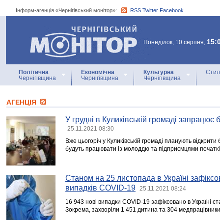
Інформ-агенція «Чернігівський монітор»:
RSS
Twitter
Facebook
Інформ-агенція
«Чернігівський монітор»
15:
Понеділок, 10 серпня,
Політична
Економічна
Культурна
Стил
Чернігівщина
Чернігівщина
Чернігівщина
АГЕНЦIЯ
У грудні в Куликівській громаді запрацює 
25.11.2021 08:30
Вже цьогоріч у Куликівській громаді планують відкрити 
будуть працювати із молоддю та підприємцями початк
Станом на 25 листопада в Україні зафікс
випадків COVID-19
25.11.2021 08:24
16 943 нові випадки COVID-19 зафіксовано в Україні с
Зокрема, захворіли 1 451 дитина та 304 медпрацівники