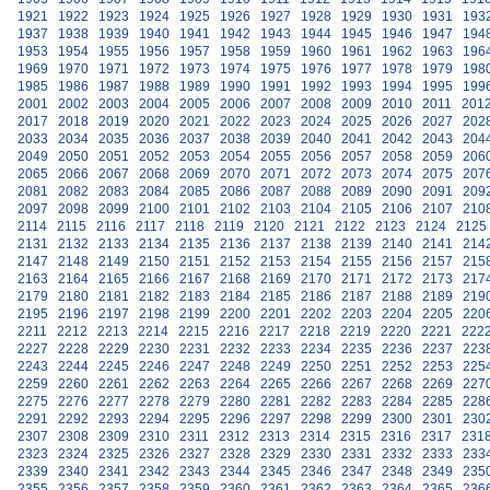
1921
1922
1923
1924
1925
1926
1927
1928
1929
1930
1931
193
1937
1938
1939
1940
1941
1942
1943
1944
1945
1946
1947
194
1953
1954
1955
1956
1957
1958
1959
1960
1961
1962
1963
196
1969
1970
1971
1972
1973
1974
1975
1976
1977
1978
1979
198
1985
1986
1987
1988
1989
1990
1991
1992
1993
1994
1995
199
2001
2002
2003
2004
2005
2006
2007
2008
2009
2010
2011
201
2017
2018
2019
2020
2021
2022
2023
2024
2025
2026
2027
202
2033
2034
2035
2036
2037
2038
2039
2040
2041
2042
2043
204
2049
2050
2051
2052
2053
2054
2055
2056
2057
2058
2059
206
2065
2066
2067
2068
2069
2070
2071
2072
2073
2074
2075
207
2081
2082
2083
2084
2085
2086
2087
2088
2089
2090
2091
209
2097
2098
2099
2100
2101
2102
2103
2104
2105
2106
2107
210
2114
2115
2116
2117
2118
2119
2120
2121
2122
2123
2124
2125
2131
2132
2133
2134
2135
2136
2137
2138
2139
2140
2141
214
2147
2148
2149
2150
2151
2152
2153
2154
2155
2156
2157
215
2163
2164
2165
2166
2167
2168
2169
2170
2171
2172
2173
217
2179
2180
2181
2182
2183
2184
2185
2186
2187
2188
2189
219
2195
2196
2197
2198
2199
2200
2201
2202
2203
2204
2205
220
2211
2212
2213
2214
2215
2216
2217
2218
2219
2220
2221
222
2227
2228
2229
2230
2231
2232
2233
2234
2235
2236
2237
223
2243
2244
2245
2246
2247
2248
2249
2250
2251
2252
2253
225
2259
2260
2261
2262
2263
2264
2265
2266
2267
2268
2269
227
2275
2276
2277
2278
2279
2280
2281
2282
2283
2284
2285
228
2291
2292
2293
2294
2295
2296
2297
2298
2299
2300
2301
230
2307
2308
2309
2310
2311
2312
2313
2314
2315
2316
2317
231
2323
2324
2325
2326
2327
2328
2329
2330
2331
2332
2333
233
2339
2340
2341
2342
2343
2344
2345
2346
2347
2348
2349
235
2355
2356
2357
2358
2359
2360
2361
2362
2363
2364
2365
236