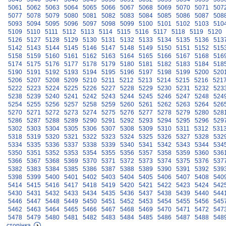
5061
5062
5063
5064
5065
5066
5067
5068
5069
5070
5071
507
5077
5078
5079
5080
5081
5082
5083
5084
5085
5086
5087
508
5093
5094
5095
5096
5097
5098
5099
5100
5101
5102
5103
510
5109
5110
5111
5112
5113
5114
5115
5116
5117
5118
5119
5120
5126
5127
5128
5129
5130
5131
5132
5133
5134
5135
5136
513
5142
5143
5144
5145
5146
5147
5148
5149
5150
5151
5152
515
5158
5159
5160
5161
5162
5163
5164
5165
5166
5167
5168
516
5174
5175
5176
5177
5178
5179
5180
5181
5182
5183
5184
518
5190
5191
5192
5193
5194
5195
5196
5197
5198
5199
5200
520
5206
5207
5208
5209
5210
5211
5212
5213
5214
5215
5216
521
5222
5223
5224
5225
5226
5227
5228
5229
5230
5231
5232
523
5238
5239
5240
5241
5242
5243
5244
5245
5246
5247
5248
524
5254
5255
5256
5257
5258
5259
5260
5261
5262
5263
5264
526
5270
5271
5272
5273
5274
5275
5276
5277
5278
5279
5280
528
5286
5287
5288
5289
5290
5291
5292
5293
5294
5295
5296
529
5302
5303
5304
5305
5306
5307
5308
5309
5310
5311
5312
531
5318
5319
5320
5321
5322
5323
5324
5325
5326
5327
5328
532
5334
5335
5336
5337
5338
5339
5340
5341
5342
5343
5344
534
5350
5351
5352
5353
5354
5355
5356
5357
5358
5359
5360
536
5366
5367
5368
5369
5370
5371
5372
5373
5374
5375
5376
537
5382
5383
5384
5385
5386
5387
5388
5389
5390
5391
5392
539
5398
5399
5400
5401
5402
5403
5404
5405
5406
5407
5408
540
5414
5415
5416
5417
5418
5419
5420
5421
5422
5423
5424
542
5430
5431
5432
5433
5434
5435
5436
5437
5438
5439
5440
544
5446
5447
5448
5449
5450
5451
5452
5453
5454
5455
5456
545
5462
5463
5464
5465
5466
5467
5468
5469
5470
5471
5472
547
5478
5479
5480
5481
5482
5483
5484
5485
5486
5487
5488
548
сторінка