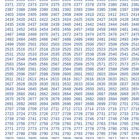
2371
2372
2373
2374
2375
2376
2377
2378
2379
2380
2381
238
2387
2388
2389
2390
2391
2392
2393
2394
2395
2396
2397
239
2403
2404
2405
2406
2407
2408
2409
2410
2411
2412
2413
241
2419
2420
2421
2422
2423
2424
2425
2426
2427
2428
2429
243
2435
2436
2437
2438
2439
2440
2441
2442
2443
2444
2445
244
2451
2452
2453
2454
2455
2456
2457
2458
2459
2460
2461
246
2467
2468
2469
2470
2471
2472
2473
2474
2475
2476
2477
247
2483
2484
2485
2486
2487
2488
2489
2490
2491
2492
2493
249
2499
2500
2501
2502
2503
2504
2505
2506
2507
2508
2509
251
2515
2516
2517
2518
2519
2520
2521
2522
2523
2524
2525
252
2531
2532
2533
2534
2535
2536
2537
2538
2539
2540
2541
254
2547
2548
2549
2550
2551
2552
2553
2554
2555
2556
2557
255
2563
2564
2565
2566
2567
2568
2569
2570
2571
2572
2573
257
2579
2580
2581
2582
2583
2584
2585
2586
2587
2588
2589
259
2595
2596
2597
2598
2599
2600
2601
2602
2603
2604
2605
260
2611
2612
2613
2614
2615
2616
2617
2618
2619
2620
2621
262
2627
2628
2629
2630
2631
2632
2633
2634
2635
2636
2637
263
2643
2644
2645
2646
2647
2648
2649
2650
2651
2652
2653
265
2659
2660
2661
2662
2663
2664
2665
2666
2667
2668
2669
267
2675
2676
2677
2678
2679
2680
2681
2682
2683
2684
2685
268
2691
2692
2693
2694
2695
2696
2697
2698
2699
2700
2701
270
2707
2708
2709
2710
2711
2712
2713
2714
2715
2716
2717
271
2723
2724
2725
2726
2727
2728
2729
2730
2731
2732
2733
273
2739
2740
2741
2742
2743
2744
2745
2746
2747
2748
2749
275
2755
2756
2757
2758
2759
2760
2761
2762
2763
2764
2765
276
2771
2772
2773
2774
2775
2776
2777
2778
2779
2780
2781
278
2787
2788
2789
2790
2791
2792
2793
2794
2795
2796
2797
279
2803
2804
2805
2806
2807
2808
2809
2810
2811
2812
2813
281