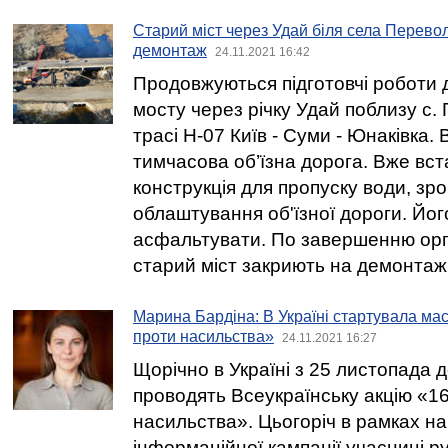
Старий міст через Удай біля села Перево
демонтаж
24.11.2021 16:42
Продовжуються підготовчі роботи д
мосту через річку Удай поблизу с.
трасі Н-07 Київ - Суми - Юнаківка
тимчасова об’їзна дорога. Вже вс
конструкція для пропуску води, зр
облаштування об'їзної дороги. Йог
асфальтувати. По завершенню орган
старий міст закриють на демонтаж
Марина Бардіна: В Україні стартувала мас
проти насильства»
24.11.2021 16:27
Щорічно в Україні з 25 листопада д
проводять Всеукраїнську акцію «16
насильства». Цьогоріч в рамках на
інформаційної кампанії учасниці р