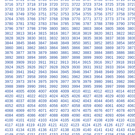
3716
3717
3718
3719
3720
3721
3722
3723
3724
3725
3726
372
3732
3733
3734
3735
3736
3737
3738
3739
3740
3741
3742
374
3748
3749
3750
3751
3752
3753
3754
3755
3756
3757
3758
375
3764
3765
3766
3767
3768
3769
3770
3771
3772
3773
3774
377
3780
3781
3782
3783
3784
3785
3786
3787
3788
3789
3790
379
3796
3797
3798
3799
3800
3801
3802
3803
3804
3805
3806
380
3812
3813
3814
3815
3816
3817
3818
3819
3820
3821
3822
382
3828
3829
3830
3831
3832
3833
3834
3835
3836
3837
3838
383
3844
3845
3846
3847
3848
3849
3850
3851
3852
3853
3854
385
3860
3861
3862
3863
3864
3865
3866
3867
3868
3869
3870
387
3876
3877
3878
3879
3880
3881
3882
3883
3884
3885
3886
388
3892
3893
3894
3895
3896
3897
3898
3899
3900
3901
3902
390
3908
3909
3910
3911
3912
3913
3914
3915
3916
3917
3918
391
3924
3925
3926
3927
3928
3929
3930
3931
3932
3933
3934
393
3940
3941
3942
3943
3944
3945
3946
3947
3948
3949
3950
395
3956
3957
3958
3959
3960
3961
3962
3963
3964
3965
3966
396
3972
3973
3974
3975
3976
3977
3978
3979
3980
3981
3982
398
3988
3989
3990
3991
3992
3993
3994
3995
3996
3997
3998
399
4004
4005
4006
4007
4008
4009
4010
4011
4012
4013
4014
401
4020
4021
4022
4023
4024
4025
4026
4027
4028
4029
4030
403
4036
4037
4038
4039
4040
4041
4042
4043
4044
4045
4046
404
4052
4053
4054
4055
4056
4057
4058
4059
4060
4061
4062
406
4068
4069
4070
4071
4072
4073
4074
4075
4076
4077
4078
407
4084
4085
4086
4087
4088
4089
4090
4091
4092
4093
4094
409
4100
4101
4102
4103
4104
4105
4106
4107
4108
4109
4110
4111
4117
4118
4119
4120
4121
4122
4123
4124
4125
4126
4127
4128
4133
4134
4135
4136
4137
4138
4139
4140
4141
4142
4143
414
4149
4150
4151
4152
4153
4154
4155
4156
4157
4158
4159
416