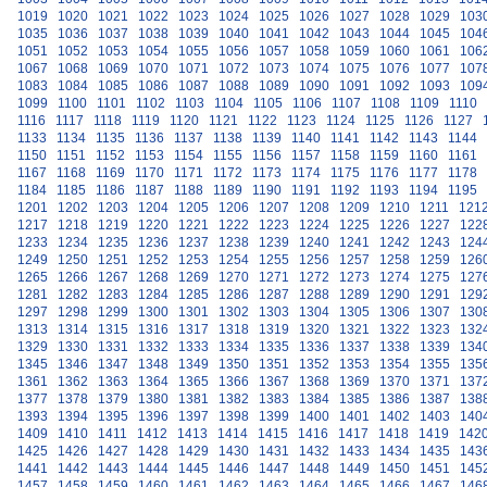
1019
1020
1021
1022
1023
1024
1025
1026
1027
1028
1029
103
1035
1036
1037
1038
1039
1040
1041
1042
1043
1044
1045
104
1051
1052
1053
1054
1055
1056
1057
1058
1059
1060
1061
106
1067
1068
1069
1070
1071
1072
1073
1074
1075
1076
1077
107
1083
1084
1085
1086
1087
1088
1089
1090
1091
1092
1093
109
1099
1100
1101
1102
1103
1104
1105
1106
1107
1108
1109
1110
1116
1117
1118
1119
1120
1121
1122
1123
1124
1125
1126
1127
1133
1134
1135
1136
1137
1138
1139
1140
1141
1142
1143
1144
1150
1151
1152
1153
1154
1155
1156
1157
1158
1159
1160
1161
1167
1168
1169
1170
1171
1172
1173
1174
1175
1176
1177
1178
1184
1185
1186
1187
1188
1189
1190
1191
1192
1193
1194
1195
1201
1202
1203
1204
1205
1206
1207
1208
1209
1210
1211
121
1217
1218
1219
1220
1221
1222
1223
1224
1225
1226
1227
122
1233
1234
1235
1236
1237
1238
1239
1240
1241
1242
1243
124
1249
1250
1251
1252
1253
1254
1255
1256
1257
1258
1259
126
1265
1266
1267
1268
1269
1270
1271
1272
1273
1274
1275
127
1281
1282
1283
1284
1285
1286
1287
1288
1289
1290
1291
129
1297
1298
1299
1300
1301
1302
1303
1304
1305
1306
1307
130
1313
1314
1315
1316
1317
1318
1319
1320
1321
1322
1323
132
1329
1330
1331
1332
1333
1334
1335
1336
1337
1338
1339
134
1345
1346
1347
1348
1349
1350
1351
1352
1353
1354
1355
135
1361
1362
1363
1364
1365
1366
1367
1368
1369
1370
1371
137
1377
1378
1379
1380
1381
1382
1383
1384
1385
1386
1387
138
1393
1394
1395
1396
1397
1398
1399
1400
1401
1402
1403
140
1409
1410
1411
1412
1413
1414
1415
1416
1417
1418
1419
142
1425
1426
1427
1428
1429
1430
1431
1432
1433
1434
1435
143
1441
1442
1443
1444
1445
1446
1447
1448
1449
1450
1451
145
1457
1458
1459
1460
1461
1462
1463
1464
1465
1466
1467
146