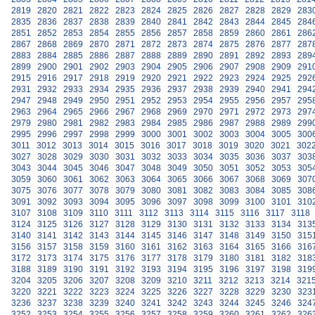
2819
2820
2821
2822
2823
2824
2825
2826
2827
2828
2829
283
2835
2836
2837
2838
2839
2840
2841
2842
2843
2844
2845
284
2851
2852
2853
2854
2855
2856
2857
2858
2859
2860
2861
286
2867
2868
2869
2870
2871
2872
2873
2874
2875
2876
2877
287
2883
2884
2885
2886
2887
2888
2889
2890
2891
2892
2893
289
2899
2900
2901
2902
2903
2904
2905
2906
2907
2908
2909
291
2915
2916
2917
2918
2919
2920
2921
2922
2923
2924
2925
292
2931
2932
2933
2934
2935
2936
2937
2938
2939
2940
2941
294
2947
2948
2949
2950
2951
2952
2953
2954
2955
2956
2957
295
2963
2964
2965
2966
2967
2968
2969
2970
2971
2972
2973
297
2979
2980
2981
2982
2983
2984
2985
2986
2987
2988
2989
299
2995
2996
2997
2998
2999
3000
3001
3002
3003
3004
3005
300
3011
3012
3013
3014
3015
3016
3017
3018
3019
3020
3021
302
3027
3028
3029
3030
3031
3032
3033
3034
3035
3036
3037
303
3043
3044
3045
3046
3047
3048
3049
3050
3051
3052
3053
305
3059
3060
3061
3062
3063
3064
3065
3066
3067
3068
3069
307
3075
3076
3077
3078
3079
3080
3081
3082
3083
3084
3085
308
3091
3092
3093
3094
3095
3096
3097
3098
3099
3100
3101
310
3107
3108
3109
3110
3111
3112
3113
3114
3115
3116
3117
3118
3124
3125
3126
3127
3128
3129
3130
3131
3132
3133
3134
313
3140
3141
3142
3143
3144
3145
3146
3147
3148
3149
3150
315
3156
3157
3158
3159
3160
3161
3162
3163
3164
3165
3166
316
3172
3173
3174
3175
3176
3177
3178
3179
3180
3181
3182
318
3188
3189
3190
3191
3192
3193
3194
3195
3196
3197
3198
319
3204
3205
3206
3207
3208
3209
3210
3211
3212
3213
3214
321
3220
3221
3222
3223
3224
3225
3226
3227
3228
3229
3230
323
3236
3237
3238
3239
3240
3241
3242
3243
3244
3245
3246
324
3252
3253
3254
3255
3256
3257
3258
3259
3260
3261
3262
326