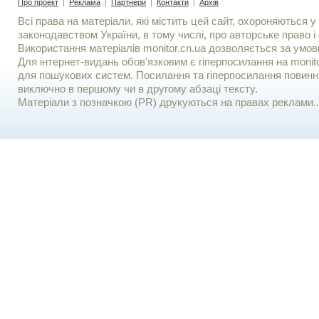
Про проект
|
Реклама
|
Партнери
|
Контакти
|
Архів
Всі права на матеріали, які містить цей сайт, охороняються у 
законодавством України, в тому числі, про авторське право і 
Використання матерiалiв monitor.cn.ua дозволяється за умов
Для iнтернет-видань обов'язковим є гiперпосилання на monito
для пошукових систем. Посилання та гіперпосилання повинні
виключно в першому чи в другому абзаці тексту.
Матеріали з позначкою (PR) друкуються на правах реклами..