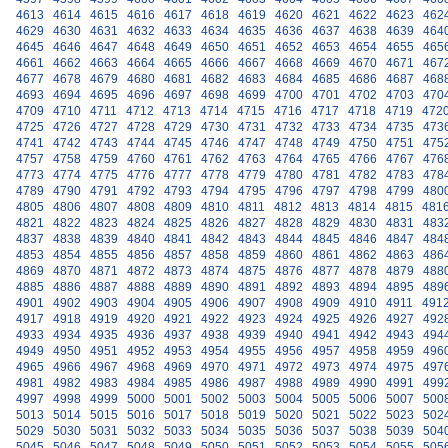
4613
4614
4615
4616
4617
4618
4619
4620
4621
4622
4623
462
4629
4630
4631
4632
4633
4634
4635
4636
4637
4638
4639
464
4645
4646
4647
4648
4649
4650
4651
4652
4653
4654
4655
465
4661
4662
4663
4664
4665
4666
4667
4668
4669
4670
4671
467
4677
4678
4679
4680
4681
4682
4683
4684
4685
4686
4687
468
4693
4694
4695
4696
4697
4698
4699
4700
4701
4702
4703
470
4709
4710
4711
4712
4713
4714
4715
4716
4717
4718
4719
472
4725
4726
4727
4728
4729
4730
4731
4732
4733
4734
4735
473
4741
4742
4743
4744
4745
4746
4747
4748
4749
4750
4751
475
4757
4758
4759
4760
4761
4762
4763
4764
4765
4766
4767
476
4773
4774
4775
4776
4777
4778
4779
4780
4781
4782
4783
478
4789
4790
4791
4792
4793
4794
4795
4796
4797
4798
4799
480
4805
4806
4807
4808
4809
4810
4811
4812
4813
4814
4815
481
4821
4822
4823
4824
4825
4826
4827
4828
4829
4830
4831
483
4837
4838
4839
4840
4841
4842
4843
4844
4845
4846
4847
484
4853
4854
4855
4856
4857
4858
4859
4860
4861
4862
4863
486
4869
4870
4871
4872
4873
4874
4875
4876
4877
4878
4879
488
4885
4886
4887
4888
4889
4890
4891
4892
4893
4894
4895
489
4901
4902
4903
4904
4905
4906
4907
4908
4909
4910
4911
491
4917
4918
4919
4920
4921
4922
4923
4924
4925
4926
4927
492
4933
4934
4935
4936
4937
4938
4939
4940
4941
4942
4943
494
4949
4950
4951
4952
4953
4954
4955
4956
4957
4958
4959
496
4965
4966
4967
4968
4969
4970
4971
4972
4973
4974
4975
497
4981
4982
4983
4984
4985
4986
4987
4988
4989
4990
4991
499
4997
4998
4999
5000
5001
5002
5003
5004
5005
5006
5007
500
5013
5014
5015
5016
5017
5018
5019
5020
5021
5022
5023
502
5029
5030
5031
5032
5033
5034
5035
5036
5037
5038
5039
504
5045
5046
5047
5048
5049
5050
5051
5052
5053
5054
5055
505