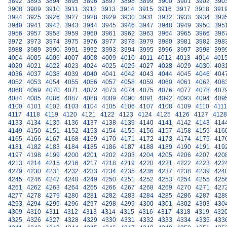
3892
3893
3894
3895
3896
3897
3898
3899
3900
3901
3902
390
3908
3909
3910
3911
3912
3913
3914
3915
3916
3917
3918
391
3924
3925
3926
3927
3928
3929
3930
3931
3932
3933
3934
393
3940
3941
3942
3943
3944
3945
3946
3947
3948
3949
3950
395
3956
3957
3958
3959
3960
3961
3962
3963
3964
3965
3966
396
3972
3973
3974
3975
3976
3977
3978
3979
3980
3981
3982
398
3988
3989
3990
3991
3992
3993
3994
3995
3996
3997
3998
399
4004
4005
4006
4007
4008
4009
4010
4011
4012
4013
4014
401
4020
4021
4022
4023
4024
4025
4026
4027
4028
4029
4030
403
4036
4037
4038
4039
4040
4041
4042
4043
4044
4045
4046
404
4052
4053
4054
4055
4056
4057
4058
4059
4060
4061
4062
406
4068
4069
4070
4071
4072
4073
4074
4075
4076
4077
4078
407
4084
4085
4086
4087
4088
4089
4090
4091
4092
4093
4094
409
4100
4101
4102
4103
4104
4105
4106
4107
4108
4109
4110
4111
4117
4118
4119
4120
4121
4122
4123
4124
4125
4126
4127
4128
4133
4134
4135
4136
4137
4138
4139
4140
4141
4142
4143
414
4149
4150
4151
4152
4153
4154
4155
4156
4157
4158
4159
416
4165
4166
4167
4168
4169
4170
4171
4172
4173
4174
4175
417
4181
4182
4183
4184
4185
4186
4187
4188
4189
4190
4191
419
4197
4198
4199
4200
4201
4202
4203
4204
4205
4206
4207
420
4213
4214
4215
4216
4217
4218
4219
4220
4221
4222
4223
422
4229
4230
4231
4232
4233
4234
4235
4236
4237
4238
4239
424
4245
4246
4247
4248
4249
4250
4251
4252
4253
4254
4255
425
4261
4262
4263
4264
4265
4266
4267
4268
4269
4270
4271
427
4277
4278
4279
4280
4281
4282
4283
4284
4285
4286
4287
428
4293
4294
4295
4296
4297
4298
4299
4300
4301
4302
4303
430
4309
4310
4311
4312
4313
4314
4315
4316
4317
4318
4319
432
4325
4326
4327
4328
4329
4330
4331
4332
4333
4334
4335
433