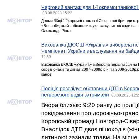
Черговий вантаж для 1-ї окремої танкової
08.08.2023 15:22
Днями бійці 1-ї окремої танкової Сіверської бригади 
«Renault», який забезпечить доставку питної води на п
Олександр Ріпко.
Вихованка ДЮСШ «Україна» виборола пер
Чемпіонаті України з веслування на байда
12:30
Вихованка ДЮСШ «Україна» виборола перші місця на В
серед юнаків та дівчат 2007-2009р.р.н. та 2009-2010р.р
каное
Поліція розслідує обставини ДТП в Коропс
нетверезого водія затримали
08.08.2023 12:
Вчора близько 9:20 ранку до поліці
повідомлення про дорожньо-транс
Коропській громаді Новгород-Сівер
Внаслідок ДТП двоє пішоходів (жін
дитиною) зазнали травм. На місце 