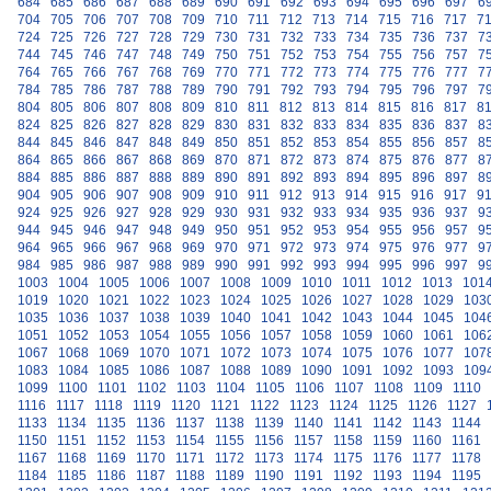
684
685
686
687
688
689
690
691
692
693
694
695
696
697
6
704
705
706
707
708
709
710
711
712
713
714
715
716
717
7
724
725
726
727
728
729
730
731
732
733
734
735
736
737
7
744
745
746
747
748
749
750
751
752
753
754
755
756
757
7
764
765
766
767
768
769
770
771
772
773
774
775
776
777
7
784
785
786
787
788
789
790
791
792
793
794
795
796
797
7
804
805
806
807
808
809
810
811
812
813
814
815
816
817
8
824
825
826
827
828
829
830
831
832
833
834
835
836
837
8
844
845
846
847
848
849
850
851
852
853
854
855
856
857
8
864
865
866
867
868
869
870
871
872
873
874
875
876
877
8
884
885
886
887
888
889
890
891
892
893
894
895
896
897
8
904
905
906
907
908
909
910
911
912
913
914
915
916
917
9
924
925
926
927
928
929
930
931
932
933
934
935
936
937
9
944
945
946
947
948
949
950
951
952
953
954
955
956
957
9
964
965
966
967
968
969
970
971
972
973
974
975
976
977
9
984
985
986
987
988
989
990
991
992
993
994
995
996
997
9
1003
1004
1005
1006
1007
1008
1009
1010
1011
1012
1013
101
1019
1020
1021
1022
1023
1024
1025
1026
1027
1028
1029
103
1035
1036
1037
1038
1039
1040
1041
1042
1043
1044
1045
104
1051
1052
1053
1054
1055
1056
1057
1058
1059
1060
1061
106
1067
1068
1069
1070
1071
1072
1073
1074
1075
1076
1077
107
1083
1084
1085
1086
1087
1088
1089
1090
1091
1092
1093
109
1099
1100
1101
1102
1103
1104
1105
1106
1107
1108
1109
1110
1116
1117
1118
1119
1120
1121
1122
1123
1124
1125
1126
1127
1133
1134
1135
1136
1137
1138
1139
1140
1141
1142
1143
1144
1150
1151
1152
1153
1154
1155
1156
1157
1158
1159
1160
1161
1167
1168
1169
1170
1171
1172
1173
1174
1175
1176
1177
1178
1184
1185
1186
1187
1188
1189
1190
1191
1192
1193
1194
1195