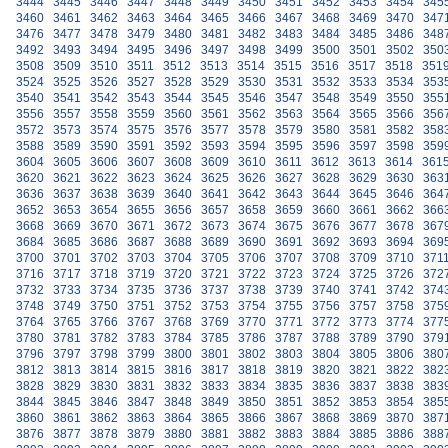
3444
3445
3446
3447
3448
3449
3450
3451
3452
3453
3454
345
3460
3461
3462
3463
3464
3465
3466
3467
3468
3469
3470
347
3476
3477
3478
3479
3480
3481
3482
3483
3484
3485
3486
348
3492
3493
3494
3495
3496
3497
3498
3499
3500
3501
3502
350
3508
3509
3510
3511
3512
3513
3514
3515
3516
3517
3518
351
3524
3525
3526
3527
3528
3529
3530
3531
3532
3533
3534
353
3540
3541
3542
3543
3544
3545
3546
3547
3548
3549
3550
355
3556
3557
3558
3559
3560
3561
3562
3563
3564
3565
3566
356
3572
3573
3574
3575
3576
3577
3578
3579
3580
3581
3582
358
3588
3589
3590
3591
3592
3593
3594
3595
3596
3597
3598
359
3604
3605
3606
3607
3608
3609
3610
3611
3612
3613
3614
361
3620
3621
3622
3623
3624
3625
3626
3627
3628
3629
3630
363
3636
3637
3638
3639
3640
3641
3642
3643
3644
3645
3646
364
3652
3653
3654
3655
3656
3657
3658
3659
3660
3661
3662
366
3668
3669
3670
3671
3672
3673
3674
3675
3676
3677
3678
367
3684
3685
3686
3687
3688
3689
3690
3691
3692
3693
3694
369
3700
3701
3702
3703
3704
3705
3706
3707
3708
3709
3710
371
3716
3717
3718
3719
3720
3721
3722
3723
3724
3725
3726
372
3732
3733
3734
3735
3736
3737
3738
3739
3740
3741
3742
374
3748
3749
3750
3751
3752
3753
3754
3755
3756
3757
3758
375
3764
3765
3766
3767
3768
3769
3770
3771
3772
3773
3774
377
3780
3781
3782
3783
3784
3785
3786
3787
3788
3789
3790
379
3796
3797
3798
3799
3800
3801
3802
3803
3804
3805
3806
380
3812
3813
3814
3815
3816
3817
3818
3819
3820
3821
3822
382
3828
3829
3830
3831
3832
3833
3834
3835
3836
3837
3838
383
3844
3845
3846
3847
3848
3849
3850
3851
3852
3853
3854
385
3860
3861
3862
3863
3864
3865
3866
3867
3868
3869
3870
387
3876
3877
3878
3879
3880
3881
3882
3883
3884
3885
3886
388