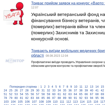
Триває прийом заявок на конкурс «Варто: 
12:07
Український ветеранський фонд н
фінансування бізнесу ветеранів, ч
(померлих) ветеранів війни та член
(померлих) Захисників та Захисниц
конкурсній основі.
Тривають виїзди мобільних медичних бриг
області
08.08.2023 12:04
Профілактичні виїзди проводить Управління охорони зд
обласним центром контролю та профілактики хвороб М
Попередня сторінка
|
1
2
3
4
5
6
7
8
9
10
11
12
13
14
15
24
25
26
27
28
29
30
31
32
33
34
35
36
37
38
39
40
41
42
51
52
53
54
55
56
57
58
59
60
61
62
63
64
65
66
67
68
69
78
79
80
81
82
83
84
85
86
87
88
89
90
91
92
93
94
95
96
103
104
105
106
107
108
109
110
111
112
113
114
115
116
117