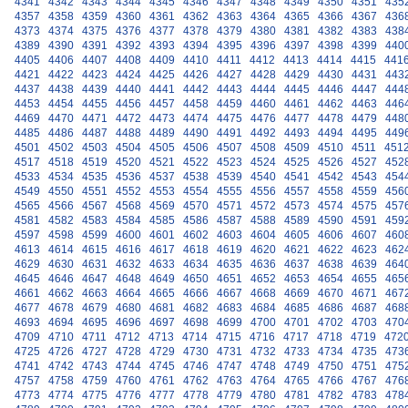
4341
4342
4343
4344
4345
4346
4347
4348
4349
4350
4351
435
4357
4358
4359
4360
4361
4362
4363
4364
4365
4366
4367
436
4373
4374
4375
4376
4377
4378
4379
4380
4381
4382
4383
438
4389
4390
4391
4392
4393
4394
4395
4396
4397
4398
4399
440
4405
4406
4407
4408
4409
4410
4411
4412
4413
4414
4415
441
4421
4422
4423
4424
4425
4426
4427
4428
4429
4430
4431
443
4437
4438
4439
4440
4441
4442
4443
4444
4445
4446
4447
444
4453
4454
4455
4456
4457
4458
4459
4460
4461
4462
4463
446
4469
4470
4471
4472
4473
4474
4475
4476
4477
4478
4479
448
4485
4486
4487
4488
4489
4490
4491
4492
4493
4494
4495
449
4501
4502
4503
4504
4505
4506
4507
4508
4509
4510
4511
451
4517
4518
4519
4520
4521
4522
4523
4524
4525
4526
4527
452
4533
4534
4535
4536
4537
4538
4539
4540
4541
4542
4543
454
4549
4550
4551
4552
4553
4554
4555
4556
4557
4558
4559
456
4565
4566
4567
4568
4569
4570
4571
4572
4573
4574
4575
457
4581
4582
4583
4584
4585
4586
4587
4588
4589
4590
4591
459
4597
4598
4599
4600
4601
4602
4603
4604
4605
4606
4607
460
4613
4614
4615
4616
4617
4618
4619
4620
4621
4622
4623
462
4629
4630
4631
4632
4633
4634
4635
4636
4637
4638
4639
464
4645
4646
4647
4648
4649
4650
4651
4652
4653
4654
4655
465
4661
4662
4663
4664
4665
4666
4667
4668
4669
4670
4671
467
4677
4678
4679
4680
4681
4682
4683
4684
4685
4686
4687
468
4693
4694
4695
4696
4697
4698
4699
4700
4701
4702
4703
470
4709
4710
4711
4712
4713
4714
4715
4716
4717
4718
4719
472
4725
4726
4727
4728
4729
4730
4731
4732
4733
4734
4735
473
4741
4742
4743
4744
4745
4746
4747
4748
4749
4750
4751
475
4757
4758
4759
4760
4761
4762
4763
4764
4765
4766
4767
476
4773
4774
4775
4776
4777
4778
4779
4780
4781
4782
4783
478