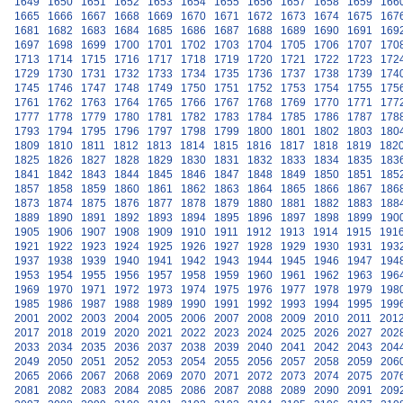
1649
1650
1651
1652
1653
1654
1655
1656
1657
1658
1659
166
1665
1666
1667
1668
1669
1670
1671
1672
1673
1674
1675
167
1681
1682
1683
1684
1685
1686
1687
1688
1689
1690
1691
169
1697
1698
1699
1700
1701
1702
1703
1704
1705
1706
1707
170
1713
1714
1715
1716
1717
1718
1719
1720
1721
1722
1723
172
1729
1730
1731
1732
1733
1734
1735
1736
1737
1738
1739
174
1745
1746
1747
1748
1749
1750
1751
1752
1753
1754
1755
175
1761
1762
1763
1764
1765
1766
1767
1768
1769
1770
1771
177
1777
1778
1779
1780
1781
1782
1783
1784
1785
1786
1787
178
1793
1794
1795
1796
1797
1798
1799
1800
1801
1802
1803
180
1809
1810
1811
1812
1813
1814
1815
1816
1817
1818
1819
182
1825
1826
1827
1828
1829
1830
1831
1832
1833
1834
1835
183
1841
1842
1843
1844
1845
1846
1847
1848
1849
1850
1851
185
1857
1858
1859
1860
1861
1862
1863
1864
1865
1866
1867
186
1873
1874
1875
1876
1877
1878
1879
1880
1881
1882
1883
188
1889
1890
1891
1892
1893
1894
1895
1896
1897
1898
1899
190
1905
1906
1907
1908
1909
1910
1911
1912
1913
1914
1915
191
1921
1922
1923
1924
1925
1926
1927
1928
1929
1930
1931
193
1937
1938
1939
1940
1941
1942
1943
1944
1945
1946
1947
194
1953
1954
1955
1956
1957
1958
1959
1960
1961
1962
1963
196
1969
1970
1971
1972
1973
1974
1975
1976
1977
1978
1979
198
1985
1986
1987
1988
1989
1990
1991
1992
1993
1994
1995
199
2001
2002
2003
2004
2005
2006
2007
2008
2009
2010
2011
201
2017
2018
2019
2020
2021
2022
2023
2024
2025
2026
2027
202
2033
2034
2035
2036
2037
2038
2039
2040
2041
2042
2043
204
2049
2050
2051
2052
2053
2054
2055
2056
2057
2058
2059
206
2065
2066
2067
2068
2069
2070
2071
2072
2073
2074
2075
207
2081
2082
2083
2084
2085
2086
2087
2088
2089
2090
2091
209