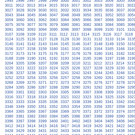
2995
2996
2997
2998
2999
3000
3001
3002
3003
3004
3005
300
3011
3012
3013
3014
3015
3016
3017
3018
3019
3020
3021
302
3027
3028
3029
3030
3031
3032
3033
3034
3035
3036
3037
303
3043
3044
3045
3046
3047
3048
3049
3050
3051
3052
3053
305
3059
3060
3061
3062
3063
3064
3065
3066
3067
3068
3069
307
3075
3076
3077
3078
3079
3080
3081
3082
3083
3084
3085
308
3091
3092
3093
3094
3095
3096
3097
3098
3099
3100
3101
310
3107
3108
3109
3110
3111
3112
3113
3114
3115
3116
3117
3118
3124
3125
3126
3127
3128
3129
3130
3131
3132
3133
3134
313
3140
3141
3142
3143
3144
3145
3146
3147
3148
3149
3150
315
3156
3157
3158
3159
3160
3161
3162
3163
3164
3165
3166
316
3172
3173
3174
3175
3176
3177
3178
3179
3180
3181
3182
318
3188
3189
3190
3191
3192
3193
3194
3195
3196
3197
3198
319
3204
3205
3206
3207
3208
3209
3210
3211
3212
3213
3214
321
3220
3221
3222
3223
3224
3225
3226
3227
3228
3229
3230
323
3236
3237
3238
3239
3240
3241
3242
3243
3244
3245
3246
324
3252
3253
3254
3255
3256
3257
3258
3259
3260
3261
3262
326
3268
3269
3270
3271
3272
3273
3274
3275
3276
3277
3278
327
3284
3285
3286
3287
3288
3289
3290
3291
3292
3293
3294
329
3300
3301
3302
3303
3304
3305
3306
3307
3308
3309
3310
331
3316
3317
3318
3319
3320
3321
3322
3323
3324
3325
3326
332
3332
3333
3334
3335
3336
3337
3338
3339
3340
3341
3342
334
3348
3349
3350
3351
3352
3353
3354
3355
3356
3357
3358
335
3364
3365
3366
3367
3368
3369
3370
3371
3372
3373
3374
337
3380
3381
3382
3383
3384
3385
3386
3387
3388
3389
3390
339
3396
3397
3398
3399
3400
3401
3402
3403
3404
3405
3406
340
3412
3413
3414
3415
3416
3417
3418
3419
3420
3421
3422
342
3428
3429
3430
3431
3432
3433
3434
3435
3436
3437
3438
343