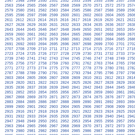
2547
2548
2549
2550
2551
2552
2553
2554
2555
2556
2557
255
2563
2564
2565
2566
2567
2568
2569
2570
2571
2572
2573
257
2579
2580
2581
2582
2583
2584
2585
2586
2587
2588
2589
259
2595
2596
2597
2598
2599
2600
2601
2602
2603
2604
2605
260
2611
2612
2613
2614
2615
2616
2617
2618
2619
2620
2621
262
2627
2628
2629
2630
2631
2632
2633
2634
2635
2636
2637
263
2643
2644
2645
2646
2647
2648
2649
2650
2651
2652
2653
265
2659
2660
2661
2662
2663
2664
2665
2666
2667
2668
2669
267
2675
2676
2677
2678
2679
2680
2681
2682
2683
2684
2685
268
2691
2692
2693
2694
2695
2696
2697
2698
2699
2700
2701
270
2707
2708
2709
2710
2711
2712
2713
2714
2715
2716
2717
271
2723
2724
2725
2726
2727
2728
2729
2730
2731
2732
2733
273
2739
2740
2741
2742
2743
2744
2745
2746
2747
2748
2749
275
2755
2756
2757
2758
2759
2760
2761
2762
2763
2764
2765
276
2771
2772
2773
2774
2775
2776
2777
2778
2779
2780
2781
278
2787
2788
2789
2790
2791
2792
2793
2794
2795
2796
2797
279
2803
2804
2805
2806
2807
2808
2809
2810
2811
2812
2813
281
2819
2820
2821
2822
2823
2824
2825
2826
2827
2828
2829
283
2835
2836
2837
2838
2839
2840
2841
2842
2843
2844
2845
284
2851
2852
2853
2854
2855
2856
2857
2858
2859
2860
2861
286
2867
2868
2869
2870
2871
2872
2873
2874
2875
2876
2877
287
2883
2884
2885
2886
2887
2888
2889
2890
2891
2892
2893
289
2899
2900
2901
2902
2903
2904
2905
2906
2907
2908
2909
291
2915
2916
2917
2918
2919
2920
2921
2922
2923
2924
2925
292
2931
2932
2933
2934
2935
2936
2937
2938
2939
2940
2941
294
2947
2948
2949
2950
2951
2952
2953
2954
2955
2956
2957
295
2963
2964
2965
2966
2967
2968
2969
2970
2971
2972
2973
297
2979
2980
2981
2982
2983
2984
2985
2986
2987
2988
2989
299