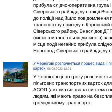
прибула слідчо-оперативна група 
Сіверського райвідділу поліції.Вчо
до поліції надійшло повідомлення 
транспортну пригоду в Коропській 
Сіверського району. Внаслідок ДТП
(жінка з малолітньою дитиною) за
місце події негайно прибула слідч
Новгород-Сіверського райвідділу по
У Чернігові розпочнеться процес видачі п
карток
08.08.2023 12:21
У Чернігові цього року розпочнеть
пільгових транспортних карток для 
АСОП (автоматизована система оп
людям, які мають право на безопла
громадському транспорті.