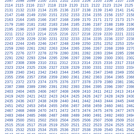
2097
2098
2099
2100
2101
2102
2103
2104
2105
2106
2107
210
2114
2115
2116
2117
2118
2119
2120
2121
2122
2123
2124
2125
2131
2132
2133
2134
2135
2136
2137
2138
2139
2140
2141
214
2147
2148
2149
2150
2151
2152
2153
2154
2155
2156
2157
215
2163
2164
2165
2166
2167
2168
2169
2170
2171
2172
2173
217
2179
2180
2181
2182
2183
2184
2185
2186
2187
2188
2189
219
2195
2196
2197
2198
2199
2200
2201
2202
2203
2204
2205
220
2211
2212
2213
2214
2215
2216
2217
2218
2219
2220
2221
222
2227
2228
2229
2230
2231
2232
2233
2234
2235
2236
2237
223
2243
2244
2245
2246
2247
2248
2249
2250
2251
2252
2253
225
2259
2260
2261
2262
2263
2264
2265
2266
2267
2268
2269
227
2275
2276
2277
2278
2279
2280
2281
2282
2283
2284
2285
228
2291
2292
2293
2294
2295
2296
2297
2298
2299
2300
2301
230
2307
2308
2309
2310
2311
2312
2313
2314
2315
2316
2317
231
2323
2324
2325
2326
2327
2328
2329
2330
2331
2332
2333
233
2339
2340
2341
2342
2343
2344
2345
2346
2347
2348
2349
235
2355
2356
2357
2358
2359
2360
2361
2362
2363
2364
2365
236
2371
2372
2373
2374
2375
2376
2377
2378
2379
2380
2381
238
2387
2388
2389
2390
2391
2392
2393
2394
2395
2396
2397
239
2403
2404
2405
2406
2407
2408
2409
2410
2411
2412
2413
241
2419
2420
2421
2422
2423
2424
2425
2426
2427
2428
2429
243
2435
2436
2437
2438
2439
2440
2441
2442
2443
2444
2445
244
2451
2452
2453
2454
2455
2456
2457
2458
2459
2460
2461
246
2467
2468
2469
2470
2471
2472
2473
2474
2475
2476
2477
247
2483
2484
2485
2486
2487
2488
2489
2490
2491
2492
2493
249
2499
2500
2501
2502
2503
2504
2505
2506
2507
2508
2509
251
2515
2516
2517
2518
2519
2520
2521
2522
2523
2524
2525
252
2531
2532
2533
2534
2535
2536
2537
2538
2539
2540
2541
254