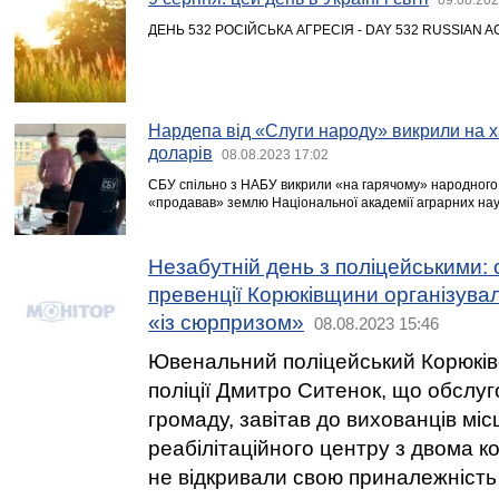
ДЕНЬ 532 РОСІЙСЬКА АГРЕСІЯ - DAY 532 RUSSIAN 
Нардепа від «Слуги народу» викрили на ха
доларів
08.08.2023 17:02
СБУ спільно з НАБУ викрили «на гарячому» народного д
«продавав» землю Національної академії аграрних нау
Незабутній день з поліцейськими:
превенції Корюківщини організувал
«із сюрпризом»
08.08.2023 15:46
Ювенальний поліцейський Корюківс
поліції Дмитро Ситенок, що обслу
громаду, завітав до вихованців мі
реабілітаційного центру з двома к
не відкривали свою приналежність д