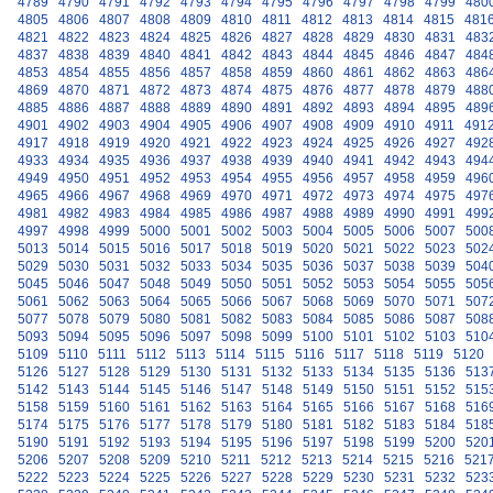
4789
4790
4791
4792
4793
4794
4795
4796
4797
4798
4799
480
4805
4806
4807
4808
4809
4810
4811
4812
4813
4814
4815
481
4821
4822
4823
4824
4825
4826
4827
4828
4829
4830
4831
483
4837
4838
4839
4840
4841
4842
4843
4844
4845
4846
4847
484
4853
4854
4855
4856
4857
4858
4859
4860
4861
4862
4863
486
4869
4870
4871
4872
4873
4874
4875
4876
4877
4878
4879
488
4885
4886
4887
4888
4889
4890
4891
4892
4893
4894
4895
489
4901
4902
4903
4904
4905
4906
4907
4908
4909
4910
4911
491
4917
4918
4919
4920
4921
4922
4923
4924
4925
4926
4927
492
4933
4934
4935
4936
4937
4938
4939
4940
4941
4942
4943
494
4949
4950
4951
4952
4953
4954
4955
4956
4957
4958
4959
496
4965
4966
4967
4968
4969
4970
4971
4972
4973
4974
4975
497
4981
4982
4983
4984
4985
4986
4987
4988
4989
4990
4991
499
4997
4998
4999
5000
5001
5002
5003
5004
5005
5006
5007
500
5013
5014
5015
5016
5017
5018
5019
5020
5021
5022
5023
502
5029
5030
5031
5032
5033
5034
5035
5036
5037
5038
5039
504
5045
5046
5047
5048
5049
5050
5051
5052
5053
5054
5055
505
5061
5062
5063
5064
5065
5066
5067
5068
5069
5070
5071
507
5077
5078
5079
5080
5081
5082
5083
5084
5085
5086
5087
508
5093
5094
5095
5096
5097
5098
5099
5100
5101
5102
5103
510
5109
5110
5111
5112
5113
5114
5115
5116
5117
5118
5119
5120
5126
5127
5128
5129
5130
5131
5132
5133
5134
5135
5136
513
5142
5143
5144
5145
5146
5147
5148
5149
5150
5151
5152
515
5158
5159
5160
5161
5162
5163
5164
5165
5166
5167
5168
516
5174
5175
5176
5177
5178
5179
5180
5181
5182
5183
5184
518
5190
5191
5192
5193
5194
5195
5196
5197
5198
5199
5200
520
5206
5207
5208
5209
5210
5211
5212
5213
5214
5215
5216
521
5222
5223
5224
5225
5226
5227
5228
5229
5230
5231
5232
523