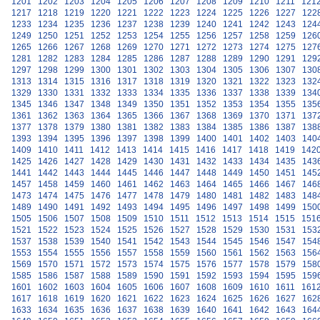
1201
1202
1203
1204
1205
1206
1207
1208
1209
1210
1211
121
1217
1218
1219
1220
1221
1222
1223
1224
1225
1226
1227
122
1233
1234
1235
1236
1237
1238
1239
1240
1241
1242
1243
124
1249
1250
1251
1252
1253
1254
1255
1256
1257
1258
1259
126
1265
1266
1267
1268
1269
1270
1271
1272
1273
1274
1275
127
1281
1282
1283
1284
1285
1286
1287
1288
1289
1290
1291
129
1297
1298
1299
1300
1301
1302
1303
1304
1305
1306
1307
130
1313
1314
1315
1316
1317
1318
1319
1320
1321
1322
1323
132
1329
1330
1331
1332
1333
1334
1335
1336
1337
1338
1339
134
1345
1346
1347
1348
1349
1350
1351
1352
1353
1354
1355
135
1361
1362
1363
1364
1365
1366
1367
1368
1369
1370
1371
137
1377
1378
1379
1380
1381
1382
1383
1384
1385
1386
1387
138
1393
1394
1395
1396
1397
1398
1399
1400
1401
1402
1403
140
1409
1410
1411
1412
1413
1414
1415
1416
1417
1418
1419
142
1425
1426
1427
1428
1429
1430
1431
1432
1433
1434
1435
143
1441
1442
1443
1444
1445
1446
1447
1448
1449
1450
1451
145
1457
1458
1459
1460
1461
1462
1463
1464
1465
1466
1467
146
1473
1474
1475
1476
1477
1478
1479
1480
1481
1482
1483
148
1489
1490
1491
1492
1493
1494
1495
1496
1497
1498
1499
150
1505
1506
1507
1508
1509
1510
1511
1512
1513
1514
1515
151
1521
1522
1523
1524
1525
1526
1527
1528
1529
1530
1531
153
1537
1538
1539
1540
1541
1542
1543
1544
1545
1546
1547
154
1553
1554
1555
1556
1557
1558
1559
1560
1561
1562
1563
156
1569
1570
1571
1572
1573
1574
1575
1576
1577
1578
1579
158
1585
1586
1587
1588
1589
1590
1591
1592
1593
1594
1595
159
1601
1602
1603
1604
1605
1606
1607
1608
1609
1610
1611
161
1617
1618
1619
1620
1621
1622
1623
1624
1625
1626
1627
162
1633
1634
1635
1636
1637
1638
1639
1640
1641
1642
1643
164