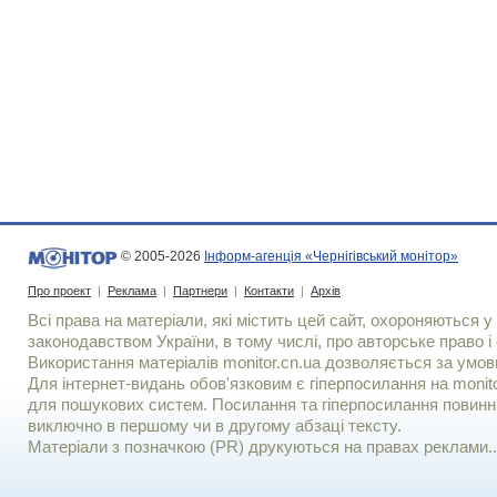
© 2005-2026
Інформ-агенція «Чернігівський монітор»
Про проект
|
Реклама
|
Партнери
|
Контакти
|
Архів
Всі права на матеріали, які містить цей сайт, охороняються у 
законодавством України, в тому числі, про авторське право і 
Використання матерiалiв monitor.cn.ua дозволяється за умов
Для iнтернет-видань обов'язковим є гiперпосилання на monito
для пошукових систем. Посилання та гіперпосилання повинні
виключно в першому чи в другому абзаці тексту.
Матеріали з позначкою (PR) друкуються на правах реклами..