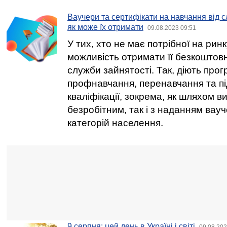
Ваучери та сертифікати на навчання від с
як може їх отримати
09.08.2023 09:51
У тих, хто не має потрібної на ринк
можливість отримати її безкоштов
служби зайнятості. Так, діють прог
профнавчання, перенавчання та п
кваліфікації, зокрема, як шляхом в
безробітним, так і з наданням вау
категорій населення.
9 серпня: цей день в Україні і світі
09.08.202