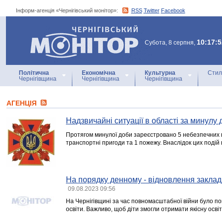
Інформ-агенція «Чернігівський монітор»:
RSS
Twitter
Facebook
Інформ-агенція
«Чернігівський монітор»
10:17:5
Субота, 8 серпня,
Політична
Економічна
Культурна
Стил
Чернігівщина
Чернігівщина
Чернігівщина
АГЕНЦIЯ
Надзвичайні ситуації в області за минулу 
Протягом минулої доби зареєстровано 5 небезпечних п
транспортні пригоди та 1 пожежу. Внаслідок цих подій
На порядку денному - відновлення закладі
09.08.2023 09:56
На Чернігівщині за час повномасштабної війни було п
освіти. Важливо, щоб діти змогли отримати якісну освіт