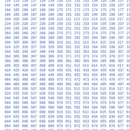
124
125
126
127
128
129
130
131
132
133
134
135
136
137
1
144
145
146
147
148
149
150
151
152
153
154
155
156
157
1
164
165
166
167
168
169
170
171
172
173
174
175
176
177
1
184
185
186
187
188
189
190
191
192
193
194
195
196
197
1
204
205
206
207
208
209
210
211
212
213
214
215
216
217
2
224
225
226
227
228
229
230
231
232
233
234
235
236
237
2
244
245
246
247
248
249
250
251
252
253
254
255
256
257
2
264
265
266
267
268
269
270
271
272
273
274
275
276
277
2
284
285
286
287
288
289
290
291
292
293
294
295
296
297
2
304
305
306
307
308
309
310
311
312
313
314
315
316
317
3
324
325
326
327
328
329
330
331
332
333
334
335
336
337
3
344
345
346
347
348
349
350
351
352
353
354
355
356
357
3
364
365
366
367
368
369
370
371
372
373
374
375
376
377
3
384
385
386
387
388
389
390
391
392
393
394
395
396
397
3
404
405
406
407
408
409
410
411
412
413
414
415
416
417
4
424
425
426
427
428
429
430
431
432
433
434
435
436
437
4
444
445
446
447
448
449
450
451
452
453
454
455
456
457
4
464
465
466
467
468
469
470
471
472
473
474
475
476
477
4
484
485
486
487
488
489
490
491
492
493
494
495
496
497
4
504
505
506
507
508
509
510
511
512
513
514
515
516
517
5
524
525
526
527
528
529
530
531
532
533
534
535
536
537
5
544
545
546
547
548
549
550
551
552
553
554
555
556
557
5
564
565
566
567
568
569
570
571
572
573
574
575
576
577
5
584
585
586
587
588
589
590
591
592
593
594
595
596
597
5
604
605
606
607
608
609
610
611
612
613
614
615
616
617
6
624
625
626
627
628
629
630
631
632
633
634
635
636
637
6
644
645
646
647
648
649
650
651
652
653
654
655
656
657
6
664
665
666
667
668
669
670
671
672
673
674
675
676
677
6