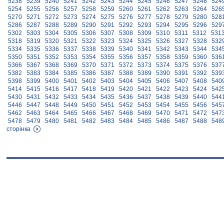
5238
5239
5240
5241
5242
5243
5244
5245
5246
5247
5248
524
5254
5255
5256
5257
5258
5259
5260
5261
5262
5263
5264
526
5270
5271
5272
5273
5274
5275
5276
5277
5278
5279
5280
528
5286
5287
5288
5289
5290
5291
5292
5293
5294
5295
5296
529
5302
5303
5304
5305
5306
5307
5308
5309
5310
5311
5312
531
5318
5319
5320
5321
5322
5323
5324
5325
5326
5327
5328
532
5334
5335
5336
5337
5338
5339
5340
5341
5342
5343
5344
534
5350
5351
5352
5353
5354
5355
5356
5357
5358
5359
5360
536
5366
5367
5368
5369
5370
5371
5372
5373
5374
5375
5376
537
5382
5383
5384
5385
5386
5387
5388
5389
5390
5391
5392
539
5398
5399
5400
5401
5402
5403
5404
5405
5406
5407
5408
540
5414
5415
5416
5417
5418
5419
5420
5421
5422
5423
5424
542
5430
5431
5432
5433
5434
5435
5436
5437
5438
5439
5440
544
5446
5447
5448
5449
5450
5451
5452
5453
5454
5455
5456
545
5462
5463
5464
5465
5466
5467
5468
5469
5470
5471
5472
547
5478
5479
5480
5481
5482
5483
5484
5485
5486
5487
5488
548
сторінка