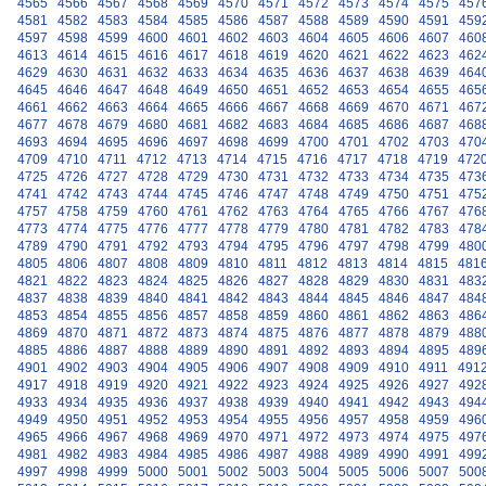
4565
4566
4567
4568
4569
4570
4571
4572
4573
4574
4575
457
4581
4582
4583
4584
4585
4586
4587
4588
4589
4590
4591
459
4597
4598
4599
4600
4601
4602
4603
4604
4605
4606
4607
460
4613
4614
4615
4616
4617
4618
4619
4620
4621
4622
4623
462
4629
4630
4631
4632
4633
4634
4635
4636
4637
4638
4639
464
4645
4646
4647
4648
4649
4650
4651
4652
4653
4654
4655
465
4661
4662
4663
4664
4665
4666
4667
4668
4669
4670
4671
467
4677
4678
4679
4680
4681
4682
4683
4684
4685
4686
4687
468
4693
4694
4695
4696
4697
4698
4699
4700
4701
4702
4703
470
4709
4710
4711
4712
4713
4714
4715
4716
4717
4718
4719
472
4725
4726
4727
4728
4729
4730
4731
4732
4733
4734
4735
473
4741
4742
4743
4744
4745
4746
4747
4748
4749
4750
4751
475
4757
4758
4759
4760
4761
4762
4763
4764
4765
4766
4767
476
4773
4774
4775
4776
4777
4778
4779
4780
4781
4782
4783
478
4789
4790
4791
4792
4793
4794
4795
4796
4797
4798
4799
480
4805
4806
4807
4808
4809
4810
4811
4812
4813
4814
4815
481
4821
4822
4823
4824
4825
4826
4827
4828
4829
4830
4831
483
4837
4838
4839
4840
4841
4842
4843
4844
4845
4846
4847
484
4853
4854
4855
4856
4857
4858
4859
4860
4861
4862
4863
486
4869
4870
4871
4872
4873
4874
4875
4876
4877
4878
4879
488
4885
4886
4887
4888
4889
4890
4891
4892
4893
4894
4895
489
4901
4902
4903
4904
4905
4906
4907
4908
4909
4910
4911
491
4917
4918
4919
4920
4921
4922
4923
4924
4925
4926
4927
492
4933
4934
4935
4936
4937
4938
4939
4940
4941
4942
4943
494
4949
4950
4951
4952
4953
4954
4955
4956
4957
4958
4959
496
4965
4966
4967
4968
4969
4970
4971
4972
4973
4974
4975
497
4981
4982
4983
4984
4985
4986
4987
4988
4989
4990
4991
499
4997
4998
4999
5000
5001
5002
5003
5004
5005
5006
5007
500