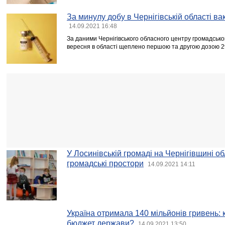
За минулу добу в Чернігівській області в
14.09.2021 16:48
За даними Чернігівського обласного центру громадсько
вересня в області щеплено першою та другою дозою 2
У Лосинівській громаді на Чернігівщині о
громадські простори
14.09.2021 14:11
Україна отримала 140 мільйонів гривень:
бюджет держави?
14.09.2021 13:50