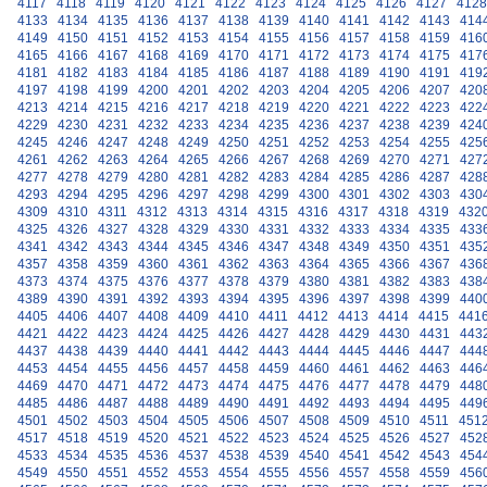
4117
4118
4119
4120
4121
4122
4123
4124
4125
4126
4127
4128
4133
4134
4135
4136
4137
4138
4139
4140
4141
4142
4143
414
4149
4150
4151
4152
4153
4154
4155
4156
4157
4158
4159
416
4165
4166
4167
4168
4169
4170
4171
4172
4173
4174
4175
417
4181
4182
4183
4184
4185
4186
4187
4188
4189
4190
4191
419
4197
4198
4199
4200
4201
4202
4203
4204
4205
4206
4207
420
4213
4214
4215
4216
4217
4218
4219
4220
4221
4222
4223
422
4229
4230
4231
4232
4233
4234
4235
4236
4237
4238
4239
424
4245
4246
4247
4248
4249
4250
4251
4252
4253
4254
4255
425
4261
4262
4263
4264
4265
4266
4267
4268
4269
4270
4271
427
4277
4278
4279
4280
4281
4282
4283
4284
4285
4286
4287
428
4293
4294
4295
4296
4297
4298
4299
4300
4301
4302
4303
430
4309
4310
4311
4312
4313
4314
4315
4316
4317
4318
4319
432
4325
4326
4327
4328
4329
4330
4331
4332
4333
4334
4335
433
4341
4342
4343
4344
4345
4346
4347
4348
4349
4350
4351
435
4357
4358
4359
4360
4361
4362
4363
4364
4365
4366
4367
436
4373
4374
4375
4376
4377
4378
4379
4380
4381
4382
4383
438
4389
4390
4391
4392
4393
4394
4395
4396
4397
4398
4399
440
4405
4406
4407
4408
4409
4410
4411
4412
4413
4414
4415
441
4421
4422
4423
4424
4425
4426
4427
4428
4429
4430
4431
443
4437
4438
4439
4440
4441
4442
4443
4444
4445
4446
4447
444
4453
4454
4455
4456
4457
4458
4459
4460
4461
4462
4463
446
4469
4470
4471
4472
4473
4474
4475
4476
4477
4478
4479
448
4485
4486
4487
4488
4489
4490
4491
4492
4493
4494
4495
449
4501
4502
4503
4504
4505
4506
4507
4508
4509
4510
4511
451
4517
4518
4519
4520
4521
4522
4523
4524
4525
4526
4527
452
4533
4534
4535
4536
4537
4538
4539
4540
4541
4542
4543
454
4549
4550
4551
4552
4553
4554
4555
4556
4557
4558
4559
456