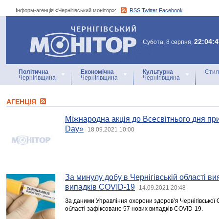
Інформ-агенція «Чернігівський монітор»:
RSS
Twitter
Facebook
Інформ-агенція
«Чернігівський монітор»
22:04:4
Субота, 8 серпня,
Політична
Економічна
Культурна
Стил
Чернігівщина
Чернігівщина
Чернігівщина
АГЕНЦIЯ
Міжнародна акція до Всесвітнього дня п
Day»
18.09.2021 10:00
За минулу добу в Чернігівській області в
випадків COVID-19
14.09.2021 20:48
За даними Управління охорони здоров’я Чернігівської 
області зафіксовано 57 нових випадків COVID-19.