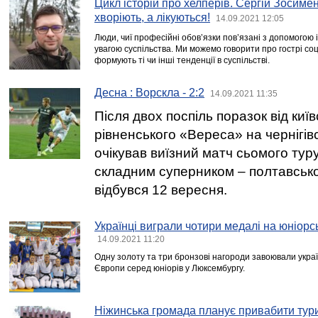
Цикл історій про хелперів. Сергій Зосиме
хворіють, а лікуються!
14.09.2021 12:05
Люди, чиї професійні обов’язки пов’язані з допомогою
увагою суспільства. Ми можемо говорити про гострі соц
формують ті чи інші тенденції в суспільстві.
Десна : Ворскла - 2:2
14.09.2021 11:35
Після двох поспіль поразок від киї
рівненського «Вереса» на чернігів
очікував виїзний матч сьомого тур
складним суперником – полтавськ
відбувся 12 вересня.
Українці виграли чотири медалі на юніорс
14.09.2021 11:20
Одну золоту та три бронзові нагороди завоювали украї
Європи серед юніорів у Люксембургу.
Ніжинська громада планує привабити тур