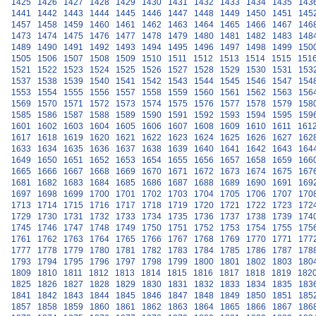
1425
1426
1427
1428
1429
1430
1431
1432
1433
1434
1435
143
1441
1442
1443
1444
1445
1446
1447
1448
1449
1450
1451
145
1457
1458
1459
1460
1461
1462
1463
1464
1465
1466
1467
146
1473
1474
1475
1476
1477
1478
1479
1480
1481
1482
1483
148
1489
1490
1491
1492
1493
1494
1495
1496
1497
1498
1499
150
1505
1506
1507
1508
1509
1510
1511
1512
1513
1514
1515
151
1521
1522
1523
1524
1525
1526
1527
1528
1529
1530
1531
153
1537
1538
1539
1540
1541
1542
1543
1544
1545
1546
1547
154
1553
1554
1555
1556
1557
1558
1559
1560
1561
1562
1563
156
1569
1570
1571
1572
1573
1574
1575
1576
1577
1578
1579
158
1585
1586
1587
1588
1589
1590
1591
1592
1593
1594
1595
159
1601
1602
1603
1604
1605
1606
1607
1608
1609
1610
1611
161
1617
1618
1619
1620
1621
1622
1623
1624
1625
1626
1627
162
1633
1634
1635
1636
1637
1638
1639
1640
1641
1642
1643
164
1649
1650
1651
1652
1653
1654
1655
1656
1657
1658
1659
166
1665
1666
1667
1668
1669
1670
1671
1672
1673
1674
1675
167
1681
1682
1683
1684
1685
1686
1687
1688
1689
1690
1691
169
1697
1698
1699
1700
1701
1702
1703
1704
1705
1706
1707
170
1713
1714
1715
1716
1717
1718
1719
1720
1721
1722
1723
172
1729
1730
1731
1732
1733
1734
1735
1736
1737
1738
1739
174
1745
1746
1747
1748
1749
1750
1751
1752
1753
1754
1755
175
1761
1762
1763
1764
1765
1766
1767
1768
1769
1770
1771
177
1777
1778
1779
1780
1781
1782
1783
1784
1785
1786
1787
178
1793
1794
1795
1796
1797
1798
1799
1800
1801
1802
1803
180
1809
1810
1811
1812
1813
1814
1815
1816
1817
1818
1819
182
1825
1826
1827
1828
1829
1830
1831
1832
1833
1834
1835
183
1841
1842
1843
1844
1845
1846
1847
1848
1849
1850
1851
185
1857
1858
1859
1860
1861
1862
1863
1864
1865
1866
1867
186