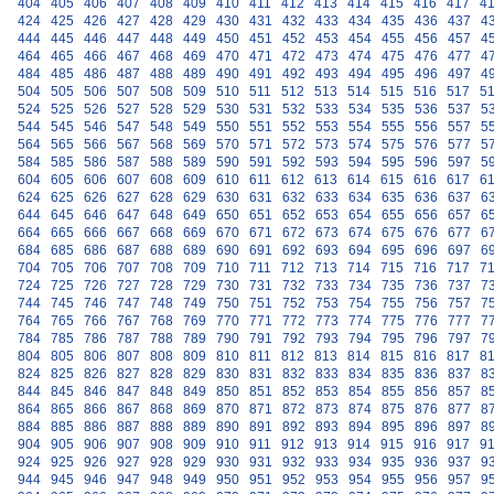
404
405
406
407
408
409
410
411
412
413
414
415
416
417
4
424
425
426
427
428
429
430
431
432
433
434
435
436
437
4
444
445
446
447
448
449
450
451
452
453
454
455
456
457
4
464
465
466
467
468
469
470
471
472
473
474
475
476
477
4
484
485
486
487
488
489
490
491
492
493
494
495
496
497
4
504
505
506
507
508
509
510
511
512
513
514
515
516
517
5
524
525
526
527
528
529
530
531
532
533
534
535
536
537
5
544
545
546
547
548
549
550
551
552
553
554
555
556
557
5
564
565
566
567
568
569
570
571
572
573
574
575
576
577
5
584
585
586
587
588
589
590
591
592
593
594
595
596
597
5
604
605
606
607
608
609
610
611
612
613
614
615
616
617
6
624
625
626
627
628
629
630
631
632
633
634
635
636
637
6
644
645
646
647
648
649
650
651
652
653
654
655
656
657
6
664
665
666
667
668
669
670
671
672
673
674
675
676
677
6
684
685
686
687
688
689
690
691
692
693
694
695
696
697
6
704
705
706
707
708
709
710
711
712
713
714
715
716
717
7
724
725
726
727
728
729
730
731
732
733
734
735
736
737
7
744
745
746
747
748
749
750
751
752
753
754
755
756
757
7
764
765
766
767
768
769
770
771
772
773
774
775
776
777
7
784
785
786
787
788
789
790
791
792
793
794
795
796
797
7
804
805
806
807
808
809
810
811
812
813
814
815
816
817
8
824
825
826
827
828
829
830
831
832
833
834
835
836
837
8
844
845
846
847
848
849
850
851
852
853
854
855
856
857
8
864
865
866
867
868
869
870
871
872
873
874
875
876
877
8
884
885
886
887
888
889
890
891
892
893
894
895
896
897
8
904
905
906
907
908
909
910
911
912
913
914
915
916
917
9
924
925
926
927
928
929
930
931
932
933
934
935
936
937
9
944
945
946
947
948
949
950
951
952
953
954
955
956
957
9