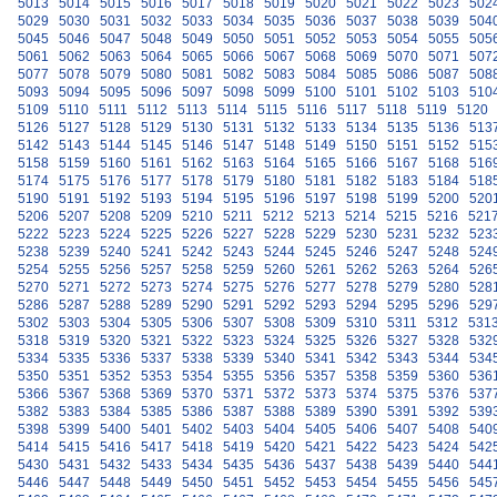
5013
5014
5015
5016
5017
5018
5019
5020
5021
5022
5023
502
5029
5030
5031
5032
5033
5034
5035
5036
5037
5038
5039
504
5045
5046
5047
5048
5049
5050
5051
5052
5053
5054
5055
505
5061
5062
5063
5064
5065
5066
5067
5068
5069
5070
5071
507
5077
5078
5079
5080
5081
5082
5083
5084
5085
5086
5087
508
5093
5094
5095
5096
5097
5098
5099
5100
5101
5102
5103
510
5109
5110
5111
5112
5113
5114
5115
5116
5117
5118
5119
5120
5126
5127
5128
5129
5130
5131
5132
5133
5134
5135
5136
513
5142
5143
5144
5145
5146
5147
5148
5149
5150
5151
5152
515
5158
5159
5160
5161
5162
5163
5164
5165
5166
5167
5168
516
5174
5175
5176
5177
5178
5179
5180
5181
5182
5183
5184
518
5190
5191
5192
5193
5194
5195
5196
5197
5198
5199
5200
520
5206
5207
5208
5209
5210
5211
5212
5213
5214
5215
5216
521
5222
5223
5224
5225
5226
5227
5228
5229
5230
5231
5232
523
5238
5239
5240
5241
5242
5243
5244
5245
5246
5247
5248
524
5254
5255
5256
5257
5258
5259
5260
5261
5262
5263
5264
526
5270
5271
5272
5273
5274
5275
5276
5277
5278
5279
5280
528
5286
5287
5288
5289
5290
5291
5292
5293
5294
5295
5296
529
5302
5303
5304
5305
5306
5307
5308
5309
5310
5311
5312
531
5318
5319
5320
5321
5322
5323
5324
5325
5326
5327
5328
532
5334
5335
5336
5337
5338
5339
5340
5341
5342
5343
5344
534
5350
5351
5352
5353
5354
5355
5356
5357
5358
5359
5360
536
5366
5367
5368
5369
5370
5371
5372
5373
5374
5375
5376
537
5382
5383
5384
5385
5386
5387
5388
5389
5390
5391
5392
539
5398
5399
5400
5401
5402
5403
5404
5405
5406
5407
5408
540
5414
5415
5416
5417
5418
5419
5420
5421
5422
5423
5424
542
5430
5431
5432
5433
5434
5435
5436
5437
5438
5439
5440
544
5446
5447
5448
5449
5450
5451
5452
5453
5454
5455
5456
545