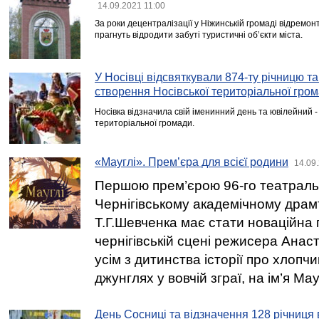
14.09.2021 11:00
За роки децентралізації у Ніжинській громаді відремонт
прагнуть відродити забуті туристичні об’єкти міста.
У Носівці відсвяткували 874-ту річницю та
створення Носівської територіальної гро
Носівка відзначила свій іменинний день та ювілейний -
територіальної громади.
«Мауглі». Прем’єра для всієї родини
14.09
Першою прем’єрою 96-го театраль
Чернігівському академічному драмт
Т.Г.Шевченка має стати новаційна
чернігівській сцені режисера Анаст
усім з дитинства історії про хлопчи
джунглях у вовчій зграї, на ім’я Мау
День Сосниці та відзначення 128 річниця