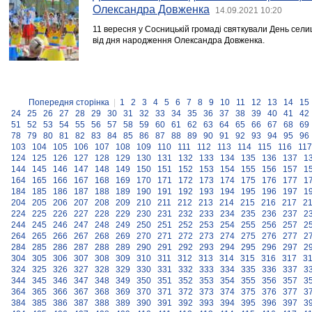
Олександра Довженка
14.09.2021 10:20
11 вересня у Сосницькій громаді святкували День селищ
від дня народження Олександра Довженка.
Попередня сторінка
|
1
2
3
4
5
6
7
8
9
10
11
12
13
14
15
24
25
26
27
28
29
30
31
32
33
34
35
36
37
38
39
40
41
42
51
52
53
54
55
56
57
58
59
60
61
62
63
64
65
66
67
68
69
78
79
80
81
82
83
84
85
86
87
88
89
90
91
92
93
94
95
96
103
104
105
106
107
108
109
110
111
112
113
114
115
116
117
124
125
126
127
128
129
130
131
132
133
134
135
136
137
1
144
145
146
147
148
149
150
151
152
153
154
155
156
157
1
164
165
166
167
168
169
170
171
172
173
174
175
176
177
1
184
185
186
187
188
189
190
191
192
193
194
195
196
197
1
204
205
206
207
208
209
210
211
212
213
214
215
216
217
2
224
225
226
227
228
229
230
231
232
233
234
235
236
237
2
244
245
246
247
248
249
250
251
252
253
254
255
256
257
2
264
265
266
267
268
269
270
271
272
273
274
275
276
277
2
284
285
286
287
288
289
290
291
292
293
294
295
296
297
2
304
305
306
307
308
309
310
311
312
313
314
315
316
317
3
324
325
326
327
328
329
330
331
332
333
334
335
336
337
3
344
345
346
347
348
349
350
351
352
353
354
355
356
357
3
364
365
366
367
368
369
370
371
372
373
374
375
376
377
3
384
385
386
387
388
389
390
391
392
393
394
395
396
397
3