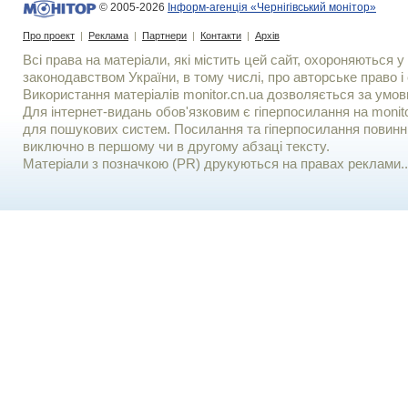
© 2005-2026
Інформ-агенція «Чернігівський монітор»
Про проект
|
Реклама
|
Партнери
|
Контакти
|
Архів
Всі права на матеріали, які містить цей сайт, охороняються у 
законодавством України, в тому числі, про авторське право і 
Використання матерiалiв monitor.cn.ua дозволяється за умов
Для iнтернет-видань обов'язковим є гiперпосилання на monito
для пошукових систем. Посилання та гіперпосилання повинні
виключно в першому чи в другому абзаці тексту.
Матеріали з позначкою (PR) друкуються на правах реклами..