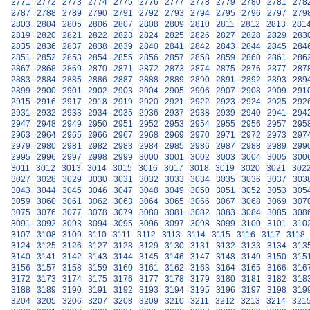
2771
2772
2773
2774
2775
2776
2777
2778
2779
2780
2781
278
2787
2788
2789
2790
2791
2792
2793
2794
2795
2796
2797
279
2803
2804
2805
2806
2807
2808
2809
2810
2811
2812
2813
281
2819
2820
2821
2822
2823
2824
2825
2826
2827
2828
2829
283
2835
2836
2837
2838
2839
2840
2841
2842
2843
2844
2845
284
2851
2852
2853
2854
2855
2856
2857
2858
2859
2860
2861
286
2867
2868
2869
2870
2871
2872
2873
2874
2875
2876
2877
287
2883
2884
2885
2886
2887
2888
2889
2890
2891
2892
2893
289
2899
2900
2901
2902
2903
2904
2905
2906
2907
2908
2909
291
2915
2916
2917
2918
2919
2920
2921
2922
2923
2924
2925
292
2931
2932
2933
2934
2935
2936
2937
2938
2939
2940
2941
294
2947
2948
2949
2950
2951
2952
2953
2954
2955
2956
2957
295
2963
2964
2965
2966
2967
2968
2969
2970
2971
2972
2973
297
2979
2980
2981
2982
2983
2984
2985
2986
2987
2988
2989
299
2995
2996
2997
2998
2999
3000
3001
3002
3003
3004
3005
300
3011
3012
3013
3014
3015
3016
3017
3018
3019
3020
3021
302
3027
3028
3029
3030
3031
3032
3033
3034
3035
3036
3037
303
3043
3044
3045
3046
3047
3048
3049
3050
3051
3052
3053
305
3059
3060
3061
3062
3063
3064
3065
3066
3067
3068
3069
307
3075
3076
3077
3078
3079
3080
3081
3082
3083
3084
3085
308
3091
3092
3093
3094
3095
3096
3097
3098
3099
3100
3101
310
3107
3108
3109
3110
3111
3112
3113
3114
3115
3116
3117
3118
3124
3125
3126
3127
3128
3129
3130
3131
3132
3133
3134
313
3140
3141
3142
3143
3144
3145
3146
3147
3148
3149
3150
315
3156
3157
3158
3159
3160
3161
3162
3163
3164
3165
3166
316
3172
3173
3174
3175
3176
3177
3178
3179
3180
3181
3182
318
3188
3189
3190
3191
3192
3193
3194
3195
3196
3197
3198
319
3204
3205
3206
3207
3208
3209
3210
3211
3212
3213
3214
321