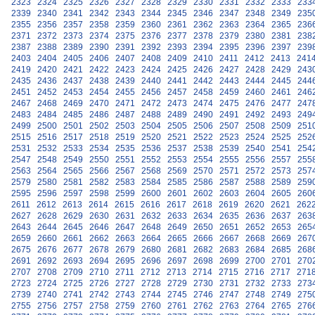
2323
2324
2325
2326
2327
2328
2329
2330
2331
2332
2333
233
2339
2340
2341
2342
2343
2344
2345
2346
2347
2348
2349
235
2355
2356
2357
2358
2359
2360
2361
2362
2363
2364
2365
236
2371
2372
2373
2374
2375
2376
2377
2378
2379
2380
2381
238
2387
2388
2389
2390
2391
2392
2393
2394
2395
2396
2397
239
2403
2404
2405
2406
2407
2408
2409
2410
2411
2412
2413
241
2419
2420
2421
2422
2423
2424
2425
2426
2427
2428
2429
243
2435
2436
2437
2438
2439
2440
2441
2442
2443
2444
2445
244
2451
2452
2453
2454
2455
2456
2457
2458
2459
2460
2461
246
2467
2468
2469
2470
2471
2472
2473
2474
2475
2476
2477
247
2483
2484
2485
2486
2487
2488
2489
2490
2491
2492
2493
249
2499
2500
2501
2502
2503
2504
2505
2506
2507
2508
2509
251
2515
2516
2517
2518
2519
2520
2521
2522
2523
2524
2525
252
2531
2532
2533
2534
2535
2536
2537
2538
2539
2540
2541
254
2547
2548
2549
2550
2551
2552
2553
2554
2555
2556
2557
255
2563
2564
2565
2566
2567
2568
2569
2570
2571
2572
2573
257
2579
2580
2581
2582
2583
2584
2585
2586
2587
2588
2589
259
2595
2596
2597
2598
2599
2600
2601
2602
2603
2604
2605
260
2611
2612
2613
2614
2615
2616
2617
2618
2619
2620
2621
262
2627
2628
2629
2630
2631
2632
2633
2634
2635
2636
2637
263
2643
2644
2645
2646
2647
2648
2649
2650
2651
2652
2653
265
2659
2660
2661
2662
2663
2664
2665
2666
2667
2668
2669
267
2675
2676
2677
2678
2679
2680
2681
2682
2683
2684
2685
268
2691
2692
2693
2694
2695
2696
2697
2698
2699
2700
2701
270
2707
2708
2709
2710
2711
2712
2713
2714
2715
2716
2717
271
2723
2724
2725
2726
2727
2728
2729
2730
2731
2732
2733
273
2739
2740
2741
2742
2743
2744
2745
2746
2747
2748
2749
275
2755
2756
2757
2758
2759
2760
2761
2762
2763
2764
2765
276