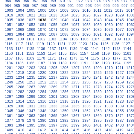
964
965
966
967
968
969
970
971
972
973
974
975
976
977
9
984
985
986
987
988
989
990
991
992
993
994
995
996
997
9
1003
1004
1005
1006
1007
1008
1009
1010
1011
1012
1013
101
1019
1020
1021
1022
1023
1024
1025
1026
1027
1028
1029
103
1035
1036
1037
1038
1039
1040
1041
1042
1043
1044
1045
104
1051
1052
1053
1054
1055
1056
1057
1058
1059
1060
1061
106
1067
1068
1069
1070
1071
1072
1073
1074
1075
1076
1077
107
1083
1084
1085
1086
1087
1088
1089
1090
1091
1092
1093
109
1099
1100
1101
1102
1103
1104
1105
1106
1107
1108
1109
1110
1116
1117
1118
1119
1120
1121
1122
1123
1124
1125
1126
1127
1133
1134
1135
1136
1137
1138
1139
1140
1141
1142
1143
1144
1150
1151
1152
1153
1154
1155
1156
1157
1158
1159
1160
1161
1167
1168
1169
1170
1171
1172
1173
1174
1175
1176
1177
1178
1184
1185
1186
1187
1188
1189
1190
1191
1192
1193
1194
1195
1201
1202
1203
1204
1205
1206
1207
1208
1209
1210
1211
121
1217
1218
1219
1220
1221
1222
1223
1224
1225
1226
1227
122
1233
1234
1235
1236
1237
1238
1239
1240
1241
1242
1243
124
1249
1250
1251
1252
1253
1254
1255
1256
1257
1258
1259
126
1265
1266
1267
1268
1269
1270
1271
1272
1273
1274
1275
127
1281
1282
1283
1284
1285
1286
1287
1288
1289
1290
1291
129
1297
1298
1299
1300
1301
1302
1303
1304
1305
1306
1307
130
1313
1314
1315
1316
1317
1318
1319
1320
1321
1322
1323
132
1329
1330
1331
1332
1333
1334
1335
1336
1337
1338
1339
134
1345
1346
1347
1348
1349
1350
1351
1352
1353
1354
1355
135
1361
1362
1363
1364
1365
1366
1367
1368
1369
1370
1371
137
1377
1378
1379
1380
1381
1382
1383
1384
1385
1386
1387
138
1393
1394
1395
1396
1397
1398
1399
1400
1401
1402
1403
140
1409
1410
1411
1412
1413
1414
1415
1416
1417
1418
1419
142