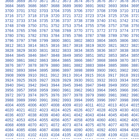
3668
3669
3670
3671
3672
3673
3674
3675
3676
3677
3678
367
3684
3685
3686
3687
3688
3689
3690
3691
3692
3693
3694
369
3700
3701
3702
3703
3704
3705
3706
3707
3708
3709
3710
371
3716
3717
3718
3719
3720
3721
3722
3723
3724
3725
3726
372
3732
3733
3734
3735
3736
3737
3738
3739
3740
3741
3742
374
3748
3749
3750
3751
3752
3753
3754
3755
3756
3757
3758
375
3764
3765
3766
3767
3768
3769
3770
3771
3772
3773
3774
377
3780
3781
3782
3783
3784
3785
3786
3787
3788
3789
3790
379
3796
3797
3798
3799
3800
3801
3802
3803
3804
3805
3806
380
3812
3813
3814
3815
3816
3817
3818
3819
3820
3821
3822
382
3828
3829
3830
3831
3832
3833
3834
3835
3836
3837
3838
383
3844
3845
3846
3847
3848
3849
3850
3851
3852
3853
3854
385
3860
3861
3862
3863
3864
3865
3866
3867
3868
3869
3870
387
3876
3877
3878
3879
3880
3881
3882
3883
3884
3885
3886
388
3892
3893
3894
3895
3896
3897
3898
3899
3900
3901
3902
390
3908
3909
3910
3911
3912
3913
3914
3915
3916
3917
3918
391
3924
3925
3926
3927
3928
3929
3930
3931
3932
3933
3934
393
3940
3941
3942
3943
3944
3945
3946
3947
3948
3949
3950
395
3956
3957
3958
3959
3960
3961
3962
3963
3964
3965
3966
396
3972
3973
3974
3975
3976
3977
3978
3979
3980
3981
3982
398
3988
3989
3990
3991
3992
3993
3994
3995
3996
3997
3998
399
4004
4005
4006
4007
4008
4009
4010
4011
4012
4013
4014
401
4020
4021
4022
4023
4024
4025
4026
4027
4028
4029
4030
403
4036
4037
4038
4039
4040
4041
4042
4043
4044
4045
4046
404
4052
4053
4054
4055
4056
4057
4058
4059
4060
4061
4062
406
4068
4069
4070
4071
4072
4073
4074
4075
4076
4077
4078
407
4084
4085
4086
4087
4088
4089
4090
4091
4092
4093
4094
409
4100
4101
4102
4103
4104
4105
4106
4107
4108
4109
4110
4111