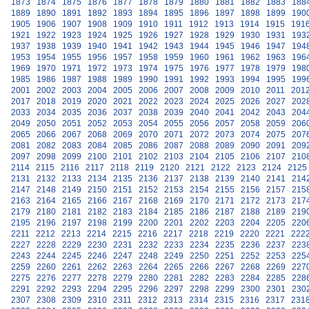
1873
1874
1875
1876
1877
1878
1879
1880
1881
1882
1883
188
1889
1890
1891
1892
1893
1894
1895
1896
1897
1898
1899
190
1905
1906
1907
1908
1909
1910
1911
1912
1913
1914
1915
191
1921
1922
1923
1924
1925
1926
1927
1928
1929
1930
1931
193
1937
1938
1939
1940
1941
1942
1943
1944
1945
1946
1947
194
1953
1954
1955
1956
1957
1958
1959
1960
1961
1962
1963
196
1969
1970
1971
1972
1973
1974
1975
1976
1977
1978
1979
198
1985
1986
1987
1988
1989
1990
1991
1992
1993
1994
1995
199
2001
2002
2003
2004
2005
2006
2007
2008
2009
2010
2011
201
2017
2018
2019
2020
2021
2022
2023
2024
2025
2026
2027
202
2033
2034
2035
2036
2037
2038
2039
2040
2041
2042
2043
204
2049
2050
2051
2052
2053
2054
2055
2056
2057
2058
2059
206
2065
2066
2067
2068
2069
2070
2071
2072
2073
2074
2075
207
2081
2082
2083
2084
2085
2086
2087
2088
2089
2090
2091
209
2097
2098
2099
2100
2101
2102
2103
2104
2105
2106
2107
210
2114
2115
2116
2117
2118
2119
2120
2121
2122
2123
2124
2125
2131
2132
2133
2134
2135
2136
2137
2138
2139
2140
2141
214
2147
2148
2149
2150
2151
2152
2153
2154
2155
2156
2157
215
2163
2164
2165
2166
2167
2168
2169
2170
2171
2172
2173
217
2179
2180
2181
2182
2183
2184
2185
2186
2187
2188
2189
219
2195
2196
2197
2198
2199
2200
2201
2202
2203
2204
2205
220
2211
2212
2213
2214
2215
2216
2217
2218
2219
2220
2221
222
2227
2228
2229
2230
2231
2232
2233
2234
2235
2236
2237
223
2243
2244
2245
2246
2247
2248
2249
2250
2251
2252
2253
225
2259
2260
2261
2262
2263
2264
2265
2266
2267
2268
2269
227
2275
2276
2277
2278
2279
2280
2281
2282
2283
2284
2285
228
2291
2292
2293
2294
2295
2296
2297
2298
2299
2300
2301
230
2307
2308
2309
2310
2311
2312
2313
2314
2315
2316
2317
231