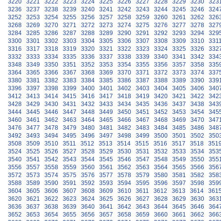
3220
3221
3222
3223
3224
3225
3226
3227
3228
3229
3230
323
3236
3237
3238
3239
3240
3241
3242
3243
3244
3245
3246
324
3252
3253
3254
3255
3256
3257
3258
3259
3260
3261
3262
326
3268
3269
3270
3271
3272
3273
3274
3275
3276
3277
3278
327
3284
3285
3286
3287
3288
3289
3290
3291
3292
3293
3294
329
3300
3301
3302
3303
3304
3305
3306
3307
3308
3309
3310
331
3316
3317
3318
3319
3320
3321
3322
3323
3324
3325
3326
332
3332
3333
3334
3335
3336
3337
3338
3339
3340
3341
3342
334
3348
3349
3350
3351
3352
3353
3354
3355
3356
3357
3358
335
3364
3365
3366
3367
3368
3369
3370
3371
3372
3373
3374
337
3380
3381
3382
3383
3384
3385
3386
3387
3388
3389
3390
339
3396
3397
3398
3399
3400
3401
3402
3403
3404
3405
3406
340
3412
3413
3414
3415
3416
3417
3418
3419
3420
3421
3422
342
3428
3429
3430
3431
3432
3433
3434
3435
3436
3437
3438
343
3444
3445
3446
3447
3448
3449
3450
3451
3452
3453
3454
345
3460
3461
3462
3463
3464
3465
3466
3467
3468
3469
3470
347
3476
3477
3478
3479
3480
3481
3482
3483
3484
3485
3486
348
3492
3493
3494
3495
3496
3497
3498
3499
3500
3501
3502
350
3508
3509
3510
3511
3512
3513
3514
3515
3516
3517
3518
351
3524
3525
3526
3527
3528
3529
3530
3531
3532
3533
3534
353
3540
3541
3542
3543
3544
3545
3546
3547
3548
3549
3550
355
3556
3557
3558
3559
3560
3561
3562
3563
3564
3565
3566
356
3572
3573
3574
3575
3576
3577
3578
3579
3580
3581
3582
358
3588
3589
3590
3591
3592
3593
3594
3595
3596
3597
3598
359
3604
3605
3606
3607
3608
3609
3610
3611
3612
3613
3614
361
3620
3621
3622
3623
3624
3625
3626
3627
3628
3629
3630
363
3636
3637
3638
3639
3640
3641
3642
3643
3644
3645
3646
364
3652
3653
3654
3655
3656
3657
3658
3659
3660
3661
3662
366