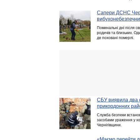
Сапери ДСНС Черн
вибухонебезпечни
Поминальні дні після св
родичів та близьких. Од
де поховані померлі.
СБУ виявила два 
прикордонних рай
Служба безпеки встанов
засобами ураження у хо
Чернігівщини.
«Маємо перейти до