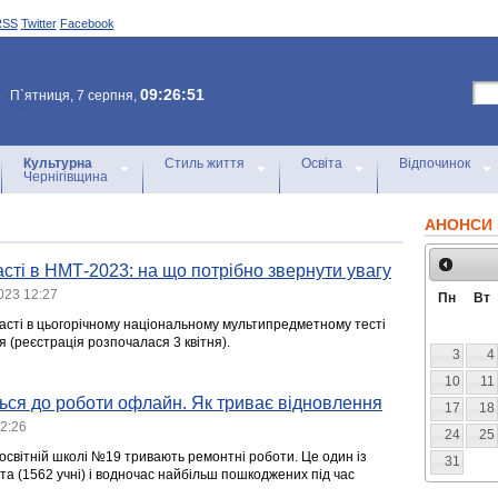
RSS
Twitter
Facebook
09:26:51
П`ятниця, 7 серпня,
Культурна
Стиль життя
Освіта
Відпочинок
Чернігівщина
АНОНСИ 
асті в НМТ-2023: на що потрібно звернути увагу
023 12:27
Пн
Вт
асті в цьогорічному національному мультипредметному тесті
 (реєстрація розпочалася 3 квітня).
3
4
10
11
ься до роботи офлайн. Як триває відновлення
17
18
2:26
24
25
оосвітній школі №19 тривають ремонтні роботи. Це один із
31
та (1562 учні) і водночас найбільш пошкоджених під час