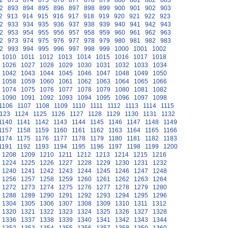
2
873
874
875
876
877
878
879
880
881
882
883
2
893
894
895
896
897
898
899
900
901
902
903
2
913
914
915
916
917
918
919
920
921
922
923
2
933
934
935
936
937
938
939
940
941
942
943
2
953
954
955
956
957
958
959
960
961
962
963
2
973
974
975
976
977
978
979
980
981
982
983
2
993
994
995
996
997
998
999
1000
1001
1002
1010
1011
1012
1013
1014
1015
1016
1017
1018
1026
1027
1028
1029
1030
1031
1032
1033
1034
1042
1043
1044
1045
1046
1047
1048
1049
1050
1058
1059
1060
1061
1062
1063
1064
1065
1066
1074
1075
1076
1077
1078
1079
1080
1081
1082
1090
1091
1092
1093
1094
1095
1096
1097
1098
1106
1107
1108
1109
1110
1111
1112
1113
1114
1115
123
1124
1125
1126
1127
1128
1129
1130
1131
1132
1140
1141
1142
1143
1144
1145
1146
1147
1148
1149
1157
1158
1159
1160
1161
1162
1163
1164
1165
1166
1174
1175
1176
1177
1178
1179
1180
1181
1182
1183
1191
1192
1193
1194
1195
1196
1197
1198
1199
1200
1208
1209
1210
1211
1212
1213
1214
1215
1216
1224
1225
1226
1227
1228
1229
1230
1231
1232
1240
1241
1242
1243
1244
1245
1246
1247
1248
1256
1257
1258
1259
1260
1261
1262
1263
1264
1272
1273
1274
1275
1276
1277
1278
1279
1280
1288
1289
1290
1291
1292
1293
1294
1295
1296
1304
1305
1306
1307
1308
1309
1310
1311
1312
1320
1321
1322
1323
1324
1325
1326
1327
1328
1336
1337
1338
1339
1340
1341
1342
1343
1344