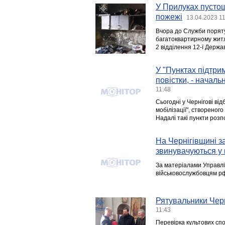
У Прилуках пустощ
пожежі
13.04.2023 1
Вчора до Служби поряту
багатоквартирному житл
2 відділення 12-ї Держ
У "Пунктах підтрим
повістки, - начал
11:48
Сьогодні у Чернігові ві
мобілізації", створеног
Надалі такі пункти розп
На Чернігівщині з
звинувачуються у 
За матеріалами Управлін
військовослужбовцям рф,
Рятувальники Черн
11:43
Перевірка культових с