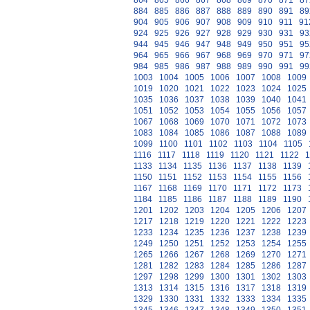
864
865
866
867
868
869
870
871
87
884
885
886
887
888
889
890
891
89
904
905
906
907
908
909
910
911
91
924
925
926
927
928
929
930
931
93
944
945
946
947
948
949
950
951
95
964
965
966
967
968
969
970
971
97
984
985
986
987
988
989
990
991
99
1003
1004
1005
1006
1007
1008
1009
1019
1020
1021
1022
1023
1024
1025
1035
1036
1037
1038
1039
1040
1041
1051
1052
1053
1054
1055
1056
1057
1067
1068
1069
1070
1071
1072
1073
1083
1084
1085
1086
1087
1088
1089
1099
1100
1101
1102
1103
1104
1105
1116
1117
1118
1119
1120
1121
1122
1
1133
1134
1135
1136
1137
1138
1139
1150
1151
1152
1153
1154
1155
1156
1167
1168
1169
1170
1171
1172
1173
1184
1185
1186
1187
1188
1189
1190
1201
1202
1203
1204
1205
1206
1207
1217
1218
1219
1220
1221
1222
1223
1233
1234
1235
1236
1237
1238
1239
1249
1250
1251
1252
1253
1254
1255
1265
1266
1267
1268
1269
1270
1271
1281
1282
1283
1284
1285
1286
1287
1297
1298
1299
1300
1301
1302
1303
1313
1314
1315
1316
1317
1318
1319
1329
1330
1331
1332
1333
1334
1335