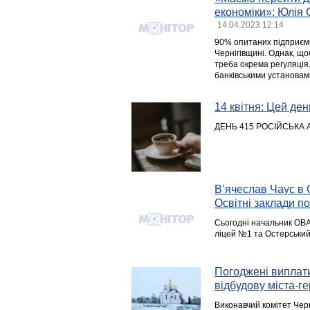
економіки»: Юлія
14.04.2023 12:14
90% опитаних підприємц
Чернігівщині. Однак, що
треба окрема регуляція
банківськими установам
14 квітня: Цей день
ДЕНЬ 415 РОСІЙСЬКА 
В’ячеслав Чаус в 
Освітні заклади п
Сьогодні начальник ОВА 
ліцей №1 та Остерський
Погоджені виплати 
відбудову міста-г
Виконавчий комітет Черні