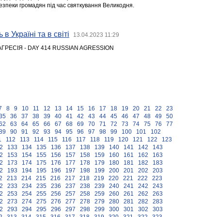
зпеки громадян під час святкування Великодня.
 в Україні та в світі
13.04.2023 11:29
АГРЕСІЯ - DAY 414 RUSSIAN AGRESSION
7
8
9
10
11
12
13
14
15
16
17
18
19
20
21
22
23
35
36
37
38
39
40
41
42
43
44
45
46
47
48
49
50
62
63
64
65
66
67
68
69
70
71
72
73
74
75
76
77
89
90
91
92
93
94
95
96
97
98
99
100
101
102
1
112
113
114
115
116
117
118
119
120
121
122
123
2
133
134
135
136
137
138
139
140
141
142
143
2
153
154
155
156
157
158
159
160
161
162
163
2
173
174
175
176
177
178
179
180
181
182
183
2
193
194
195
196
197
198
199
200
201
202
203
2
213
214
215
216
217
218
219
220
221
222
223
2
233
234
235
236
237
238
239
240
241
242
243
2
253
254
255
256
257
258
259
260
261
262
263
2
273
274
275
276
277
278
279
280
281
282
283
2
293
294
295
296
297
298
299
300
301
302
303