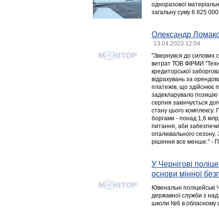
одноразової матеріальн
загальну суму 6 825 000 
Олександр Ломако 
13.04.2023 12:04
"Звернувся до силових 
витрат ТОВ ФІРМИ "Техно
кредиторської заборгов
відрахувань за орендов
платежів, що здійснює п
задекларувало позицію 
серпня закінчується дог
стану цього комплексу.
боргами - понад 1,6 мл
питання, аби забезпечи
опалювального сезону. 
рішення все менше." - 
У Чернігові поліц
основи мінної без
Ювенальні поліцейські Ч
державної служби з над
школи №6 в обласному ц