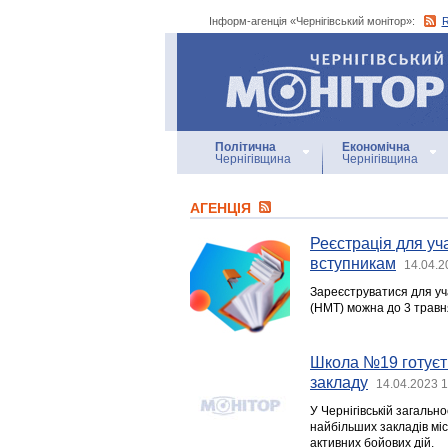
Інформ-агенція «Чернігівський монітор»:
Інформ-агенція
«Чернігівський монітор»
Політична
Економічна
Чернігівщина
Чернігівщина
АГЕНЦIЯ
Реєстрація для уч
вступникам
14.04.2
Зареєструватися для уч
(НМТ) можна до 3 травня
Школа №19 готуєт
закладу
14.04.2023 1
У Чернігівській загальн
найбільших закладів міс
активних бойових дій.