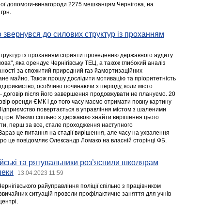
ої допомоги-винагороди 2275 мешканцям Чернігова, на
грн.
звернувся до силових структур із проханням
структур із проханням сприяти проведенню державного аудиту
ва", яка орендує Чернігівську ТЕЦ, а також глибокий аналіз
аності за спожитий природний газ йамортизаційних
ане майно. Також прошу дослідити мотивацію та пріоритетність
ідприємство, особливо починаючи з періоду, коли місто
- договір після його завершення продовжувати не плануємо. 20
овір оренди ЄМК і до того часу маємо отримати повну картину
 Підприємство повертається в управління містом з шаленими
рд грн. Маємо спільно з державою знайти вирішення цього
ти, перш за все, стале проходження наступного
Зараз це питання на стадії вирішення, але часу на ухвалення
Про це повідомляє Олександр Ломако на власній сторінці ФБ.
ейські та рятувальники роз’яснили школярам
пеки
13.04.2023 11:59
ернігівського райуправління поліції спільно з працівником
звичайних ситуацій провели профілактичне заняття для учнів
ентрі.