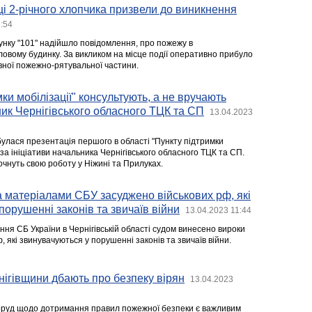
і 2-річного хлопчика призвели до виникнення
1:54
нку "101" надійшло повідомлення, про пожежу в
овому будинку. За викликом на місце події оперативно прибуло
авної пожежно-рятувальної частини.
ки мобілізації" консультують, а не вручають
ьник Чернігівського обласного ТЦК та СП
13.04.2023
дбулася презентація першого в області "Пункту підтримки
о за ініціативи начальника Чернігівського обласного ТЦК та СП.
очнуть свою роботу у Ніжині та Прилуках.
а матеріалами СБУ засуджено військових рф, які
порушенні законів та звичаїв війни
13.04.2023 11:44
ня СБ України в Чернігівській області судом винесено вироки
 які звинувачуються у порушенні законів та звичаїв війни.
ігівщини дбають про безпеку вірян
13.04.2023
поруд щодо дотримання правил пожежної безпеки є важливим