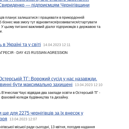
 Свириденко — підприємцям Чернігівщини
ів планує залишатися і працювати в прикордонній
б бізнес мав змогу тут відновитися/розвиватися/стартувати
. У цьому питанні важливий діалог підприємців з державою та
и.
 в Україні та у світі
14.04.2023 12:11
АГРЕСІЯ - DAY 415 RUSSIAN AGRESSION
Остерській ТГ: Ворожий сусід у нас назавжди.
овинні бути максимально захищені
13.04.2023 12:10
В’ячеслав Чаус відвідав два заклади освіти в Остерській ТГ -
 фаховий коледж будівництва та дизайну.
ще для 2275 чернігівців за їх внесок у
ероя
13.04.2023 12:07
гівської міської ради сьогодні, 13 квітня, погодив надання