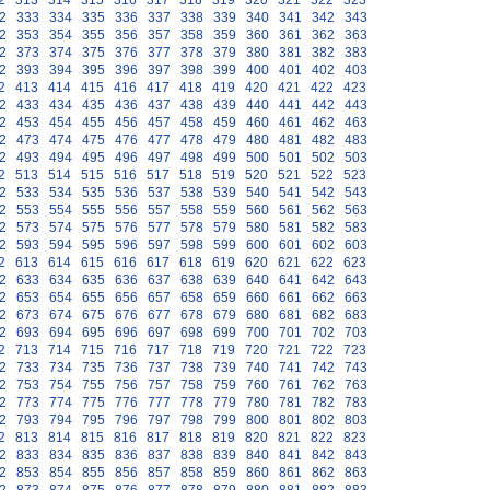
2
313
314
315
316
317
318
319
320
321
322
323
2
333
334
335
336
337
338
339
340
341
342
343
2
353
354
355
356
357
358
359
360
361
362
363
2
373
374
375
376
377
378
379
380
381
382
383
2
393
394
395
396
397
398
399
400
401
402
403
2
413
414
415
416
417
418
419
420
421
422
423
2
433
434
435
436
437
438
439
440
441
442
443
2
453
454
455
456
457
458
459
460
461
462
463
2
473
474
475
476
477
478
479
480
481
482
483
2
493
494
495
496
497
498
499
500
501
502
503
2
513
514
515
516
517
518
519
520
521
522
523
2
533
534
535
536
537
538
539
540
541
542
543
2
553
554
555
556
557
558
559
560
561
562
563
2
573
574
575
576
577
578
579
580
581
582
583
2
593
594
595
596
597
598
599
600
601
602
603
2
613
614
615
616
617
618
619
620
621
622
623
2
633
634
635
636
637
638
639
640
641
642
643
2
653
654
655
656
657
658
659
660
661
662
663
2
673
674
675
676
677
678
679
680
681
682
683
2
693
694
695
696
697
698
699
700
701
702
703
2
713
714
715
716
717
718
719
720
721
722
723
2
733
734
735
736
737
738
739
740
741
742
743
2
753
754
755
756
757
758
759
760
761
762
763
2
773
774
775
776
777
778
779
780
781
782
783
2
793
794
795
796
797
798
799
800
801
802
803
2
813
814
815
816
817
818
819
820
821
822
823
2
833
834
835
836
837
838
839
840
841
842
843
2
853
854
855
856
857
858
859
860
861
862
863