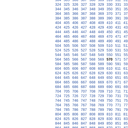
304
305
306
307
308
309
310
311
31
324
325
326
327
328
329
330
331
33
344
345
346
347
348
349
350
351
35
364
365
366
367
368
369
370
371
37
384
385
386
387
388
389
390
391
39
404
405
406
407
408
409
410
411
41
424
425
426
427
428
429
430
431
43
444
445
446
447
448
449
450
451
45
464
465
466
467
468
469
470
471
47
484
485
486
487
488
489
490
491
49
504
505
506
507
508
509
510
511
51
524
525
526
527
528
529
530
531
53
544
545
546
547
548
549
550
551
55
564
565
566
567
568
569
570
571
57
584
585
586
587
588
589
590
591
59
604
605
606
607
608
609
610
611
61
624
625
626
627
628
629
630
631
63
644
645
646
647
648
649
650
651
65
664
665
666
667
668
669
670
671
67
684
685
686
687
688
689
690
691
69
704
705
706
707
708
709
710
711
71
724
725
726
727
728
729
730
731
73
744
745
746
747
748
749
750
751
75
764
765
766
767
768
769
770
771
77
784
785
786
787
788
789
790
791
79
804
805
806
807
808
809
810
811
81
824
825
826
827
828
829
830
831
83
844
845
846
847
848
849
850
851
85