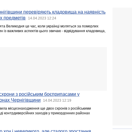
ігівщини перевіряють кладовища на наявність
х предметів
14.04.2023 12:24
ята Великодня це час, коли українці моляться за померлих
ин із важливих аспектів цього звичаю - відвідування кладовища,
схрони з російським боєприпасами у
онах Чернігівщини
14.04.2023 12:19
ила місцезнаходження ще двох схронів з російськими
ді контрдиверсійних заходів у прикордонних районах
 хоч і невеликого, але сталого зростання