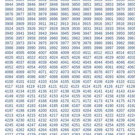
3844
3845
3846
3847
3848
3849
3850
3851
3852
3853
3854
385
3860
3861
3862
3863
3864
3865
3866
3867
3868
3869
3870
387
3876
3877
3878
3879
3880
3881
3882
3883
3884
3885
3886
388
3892
3893
3894
3895
3896
3897
3898
3899
3900
3901
3902
390
3908
3909
3910
3911
3912
3913
3914
3915
3916
3917
3918
391
3924
3925
3926
3927
3928
3929
3930
3931
3932
3933
3934
393
3940
3941
3942
3943
3944
3945
3946
3947
3948
3949
3950
395
3956
3957
3958
3959
3960
3961
3962
3963
3964
3965
3966
396
3972
3973
3974
3975
3976
3977
3978
3979
3980
3981
3982
398
3988
3989
3990
3991
3992
3993
3994
3995
3996
3997
3998
399
4004
4005
4006
4007
4008
4009
4010
4011
4012
4013
4014
401
4020
4021
4022
4023
4024
4025
4026
4027
4028
4029
4030
403
4036
4037
4038
4039
4040
4041
4042
4043
4044
4045
4046
404
4052
4053
4054
4055
4056
4057
4058
4059
4060
4061
4062
406
4068
4069
4070
4071
4072
4073
4074
4075
4076
4077
4078
407
4084
4085
4086
4087
4088
4089
4090
4091
4092
4093
4094
409
4100
4101
4102
4103
4104
4105
4106
4107
4108
4109
4110
4111
4117
4118
4119
4120
4121
4122
4123
4124
4125
4126
4127
4128
4133
4134
4135
4136
4137
4138
4139
4140
4141
4142
4143
414
4149
4150
4151
4152
4153
4154
4155
4156
4157
4158
4159
416
4165
4166
4167
4168
4169
4170
4171
4172
4173
4174
4175
417
4181
4182
4183
4184
4185
4186
4187
4188
4189
4190
4191
419
4197
4198
4199
4200
4201
4202
4203
4204
4205
4206
4207
420
4213
4214
4215
4216
4217
4218
4219
4220
4221
4222
4223
422
4229
4230
4231
4232
4233
4234
4235
4236
4237
4238
4239
424
4245
4246
4247
4248
4249
4250
4251
4252
4253
4254
4255
425
4261
4262
4263
4264
4265
4266
4267
4268
4269
4270
4271
427
4277
4278
4279
4280
4281
4282
4283
4284
4285
4286
4287
428