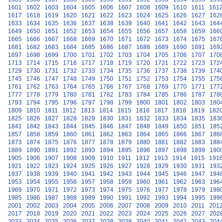
1601
1602
1603
1604
1605
1606
1607
1608
1609
1610
1611
161
1617
1618
1619
1620
1621
1622
1623
1624
1625
1626
1627
162
1633
1634
1635
1636
1637
1638
1639
1640
1641
1642
1643
164
1649
1650
1651
1652
1653
1654
1655
1656
1657
1658
1659
166
1665
1666
1667
1668
1669
1670
1671
1672
1673
1674
1675
167
1681
1682
1683
1684
1685
1686
1687
1688
1689
1690
1691
169
1697
1698
1699
1700
1701
1702
1703
1704
1705
1706
1707
170
1713
1714
1715
1716
1717
1718
1719
1720
1721
1722
1723
172
1729
1730
1731
1732
1733
1734
1735
1736
1737
1738
1739
174
1745
1746
1747
1748
1749
1750
1751
1752
1753
1754
1755
175
1761
1762
1763
1764
1765
1766
1767
1768
1769
1770
1771
177
1777
1778
1779
1780
1781
1782
1783
1784
1785
1786
1787
178
1793
1794
1795
1796
1797
1798
1799
1800
1801
1802
1803
180
1809
1810
1811
1812
1813
1814
1815
1816
1817
1818
1819
182
1825
1826
1827
1828
1829
1830
1831
1832
1833
1834
1835
183
1841
1842
1843
1844
1845
1846
1847
1848
1849
1850
1851
185
1857
1858
1859
1860
1861
1862
1863
1864
1865
1866
1867
186
1873
1874
1875
1876
1877
1878
1879
1880
1881
1882
1883
188
1889
1890
1891
1892
1893
1894
1895
1896
1897
1898
1899
190
1905
1906
1907
1908
1909
1910
1911
1912
1913
1914
1915
191
1921
1922
1923
1924
1925
1926
1927
1928
1929
1930
1931
193
1937
1938
1939
1940
1941
1942
1943
1944
1945
1946
1947
194
1953
1954
1955
1956
1957
1958
1959
1960
1961
1962
1963
196
1969
1970
1971
1972
1973
1974
1975
1976
1977
1978
1979
198
1985
1986
1987
1988
1989
1990
1991
1992
1993
1994
1995
199
2001
2002
2003
2004
2005
2006
2007
2008
2009
2010
2011
201
2017
2018
2019
2020
2021
2022
2023
2024
2025
2026
2027
202
2033
2034
2035
2036
2037
2038
2039
2040
2041
2042
2043
204