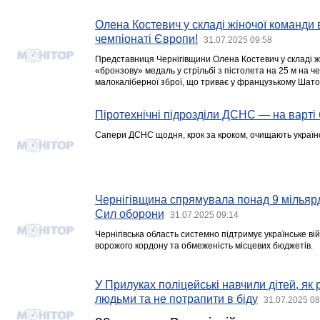
Олена Костевич у складі жіночої команди
чемпіонаті Європи!
31.07.2025 09:58
Представниця Чернігівщини Олена Костевич у складі ж
«бронзову» медаль у стрільбі з пістолета на 25 м на ч
малокаліберної зброї, що триває у французькому Шато
Піротехнічні підрозділи ДСНС — на варті
Сапери ДСНС щодня, крок за кроком, очищають українс
Чернігівщина спрямувала понад 9 мільярд
Сил оборони
31.07.2025 09:14
Чернігівська область системно підтримує українське ві
ворожого кордону та обмеженість місцевих бюджетів.
У Прилуках поліцейські навчили дітей, як 
людьми та не потрапити в біду
31.07.2025 08