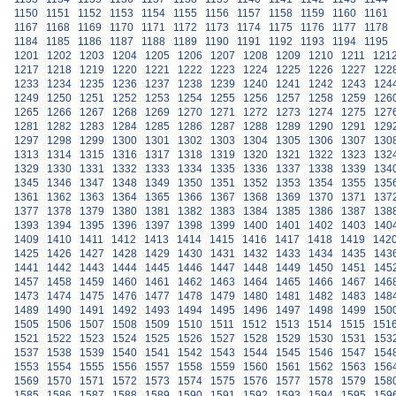
1150
1151
1152
1153
1154
1155
1156
1157
1158
1159
1160
1161
1167
1168
1169
1170
1171
1172
1173
1174
1175
1176
1177
1178
1184
1185
1186
1187
1188
1189
1190
1191
1192
1193
1194
1195
1201
1202
1203
1204
1205
1206
1207
1208
1209
1210
1211
121
1217
1218
1219
1220
1221
1222
1223
1224
1225
1226
1227
122
1233
1234
1235
1236
1237
1238
1239
1240
1241
1242
1243
124
1249
1250
1251
1252
1253
1254
1255
1256
1257
1258
1259
126
1265
1266
1267
1268
1269
1270
1271
1272
1273
1274
1275
127
1281
1282
1283
1284
1285
1286
1287
1288
1289
1290
1291
129
1297
1298
1299
1300
1301
1302
1303
1304
1305
1306
1307
130
1313
1314
1315
1316
1317
1318
1319
1320
1321
1322
1323
132
1329
1330
1331
1332
1333
1334
1335
1336
1337
1338
1339
134
1345
1346
1347
1348
1349
1350
1351
1352
1353
1354
1355
135
1361
1362
1363
1364
1365
1366
1367
1368
1369
1370
1371
137
1377
1378
1379
1380
1381
1382
1383
1384
1385
1386
1387
138
1393
1394
1395
1396
1397
1398
1399
1400
1401
1402
1403
140
1409
1410
1411
1412
1413
1414
1415
1416
1417
1418
1419
142
1425
1426
1427
1428
1429
1430
1431
1432
1433
1434
1435
143
1441
1442
1443
1444
1445
1446
1447
1448
1449
1450
1451
145
1457
1458
1459
1460
1461
1462
1463
1464
1465
1466
1467
146
1473
1474
1475
1476
1477
1478
1479
1480
1481
1482
1483
148
1489
1490
1491
1492
1493
1494
1495
1496
1497
1498
1499
150
1505
1506
1507
1508
1509
1510
1511
1512
1513
1514
1515
151
1521
1522
1523
1524
1525
1526
1527
1528
1529
1530
1531
153
1537
1538
1539
1540
1541
1542
1543
1544
1545
1546
1547
154
1553
1554
1555
1556
1557
1558
1559
1560
1561
1562
1563
156
1569
1570
1571
1572
1573
1574
1575
1576
1577
1578
1579
158
1585
1586
1587
1588
1589
1590
1591
1592
1593
1594
1595
159