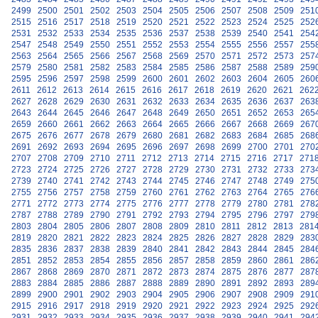
2499
2500
2501
2502
2503
2504
2505
2506
2507
2508
2509
251
2515
2516
2517
2518
2519
2520
2521
2522
2523
2524
2525
252
2531
2532
2533
2534
2535
2536
2537
2538
2539
2540
2541
254
2547
2548
2549
2550
2551
2552
2553
2554
2555
2556
2557
255
2563
2564
2565
2566
2567
2568
2569
2570
2571
2572
2573
257
2579
2580
2581
2582
2583
2584
2585
2586
2587
2588
2589
259
2595
2596
2597
2598
2599
2600
2601
2602
2603
2604
2605
260
2611
2612
2613
2614
2615
2616
2617
2618
2619
2620
2621
262
2627
2628
2629
2630
2631
2632
2633
2634
2635
2636
2637
263
2643
2644
2645
2646
2647
2648
2649
2650
2651
2652
2653
265
2659
2660
2661
2662
2663
2664
2665
2666
2667
2668
2669
267
2675
2676
2677
2678
2679
2680
2681
2682
2683
2684
2685
268
2691
2692
2693
2694
2695
2696
2697
2698
2699
2700
2701
270
2707
2708
2709
2710
2711
2712
2713
2714
2715
2716
2717
271
2723
2724
2725
2726
2727
2728
2729
2730
2731
2732
2733
273
2739
2740
2741
2742
2743
2744
2745
2746
2747
2748
2749
275
2755
2756
2757
2758
2759
2760
2761
2762
2763
2764
2765
276
2771
2772
2773
2774
2775
2776
2777
2778
2779
2780
2781
278
2787
2788
2789
2790
2791
2792
2793
2794
2795
2796
2797
279
2803
2804
2805
2806
2807
2808
2809
2810
2811
2812
2813
281
2819
2820
2821
2822
2823
2824
2825
2826
2827
2828
2829
283
2835
2836
2837
2838
2839
2840
2841
2842
2843
2844
2845
284
2851
2852
2853
2854
2855
2856
2857
2858
2859
2860
2861
286
2867
2868
2869
2870
2871
2872
2873
2874
2875
2876
2877
287
2883
2884
2885
2886
2887
2888
2889
2890
2891
2892
2893
289
2899
2900
2901
2902
2903
2904
2905
2906
2907
2908
2909
291
2915
2916
2917
2918
2919
2920
2921
2922
2923
2924
2925
292
2931
2932
2933
2934
2935
2936
2937
2938
2939
2940
2941
294