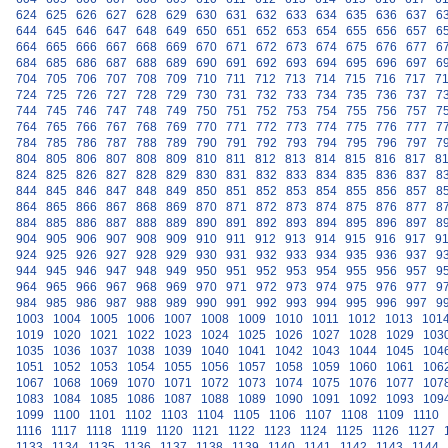
624
625
626
627
628
629
630
631
632
633
634
635
636
637
6
644
645
646
647
648
649
650
651
652
653
654
655
656
657
6
664
665
666
667
668
669
670
671
672
673
674
675
676
677
6
684
685
686
687
688
689
690
691
692
693
694
695
696
697
6
704
705
706
707
708
709
710
711
712
713
714
715
716
717
7
724
725
726
727
728
729
730
731
732
733
734
735
736
737
7
744
745
746
747
748
749
750
751
752
753
754
755
756
757
7
764
765
766
767
768
769
770
771
772
773
774
775
776
777
7
784
785
786
787
788
789
790
791
792
793
794
795
796
797
7
804
805
806
807
808
809
810
811
812
813
814
815
816
817
8
824
825
826
827
828
829
830
831
832
833
834
835
836
837
8
844
845
846
847
848
849
850
851
852
853
854
855
856
857
8
864
865
866
867
868
869
870
871
872
873
874
875
876
877
8
884
885
886
887
888
889
890
891
892
893
894
895
896
897
8
904
905
906
907
908
909
910
911
912
913
914
915
916
917
9
924
925
926
927
928
929
930
931
932
933
934
935
936
937
9
944
945
946
947
948
949
950
951
952
953
954
955
956
957
9
964
965
966
967
968
969
970
971
972
973
974
975
976
977
9
984
985
986
987
988
989
990
991
992
993
994
995
996
997
9
1003
1004
1005
1006
1007
1008
1009
1010
1011
1012
1013
101
1019
1020
1021
1022
1023
1024
1025
1026
1027
1028
1029
103
1035
1036
1037
1038
1039
1040
1041
1042
1043
1044
1045
104
1051
1052
1053
1054
1055
1056
1057
1058
1059
1060
1061
106
1067
1068
1069
1070
1071
1072
1073
1074
1075
1076
1077
107
1083
1084
1085
1086
1087
1088
1089
1090
1091
1092
1093
109
1099
1100
1101
1102
1103
1104
1105
1106
1107
1108
1109
1110
1116
1117
1118
1119
1120
1121
1122
1123
1124
1125
1126
1127
1133
1134
1135
1136
1137
1138
1139
1140
1141
1142
1143
1144