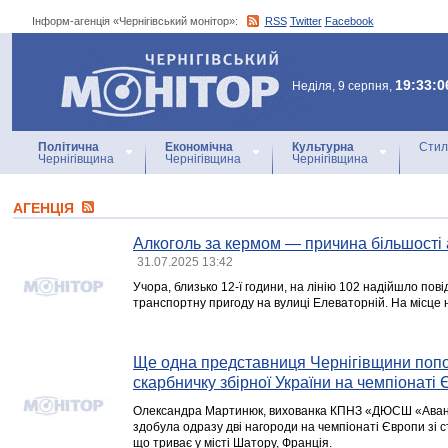
Інформ-агенція «Чернігівський монітор»:
RSS
Twitter
Facebook
Інформ-агенція
«Чернігівський монітор»
19:33:0
Неділя, 9 серпня,
Політична
Економічна
Культурна
Стил
Чернігівщина
Чернігівщина
Чернігівщина
АГЕНЦIЯ
Алкоголь за кермом — причина більшості 
31.07.2025 13:42
Учора, близько 12-ї години, на лінію 102 надійшло по
транспортну пригоду на вулиці Елеваторній. На місце
Ще одна представниця Чернігівщини поп
скарбничку збірної України на чемпіонаті 
Олександра Мартинюк, вихованка КПНЗ «ДЮСШ «Авангар
здобула одразу дві нагороди на чемпіонаті Європи зі с
що триває у місті Шатору, Франція.