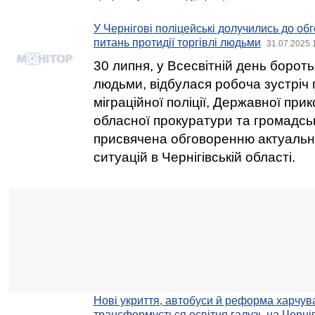
У Чернігові поліцейські долучились до об
питань протидії торгівлі людьми
31.07.2025 
30 липня, у Всесвітній день бороть
людьми, відбулася робоча зустріч 
міграційної поліції, Державної при
обласної прокуратури та громадськ
присвячена обговоренню актуальни
ситуацій в Чернігівській області.
Нові укриття, автобуси й реформа харчув
трансформується освітня галузь на Черні