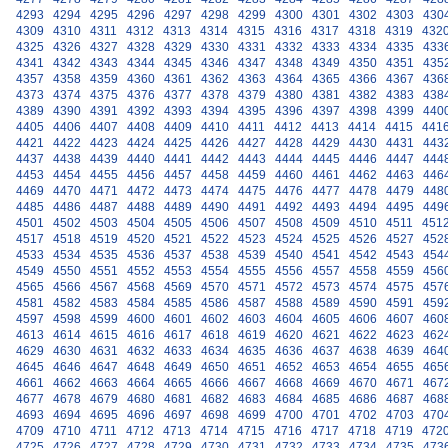
4293
4294
4295
4296
4297
4298
4299
4300
4301
4302
4303
430
4309
4310
4311
4312
4313
4314
4315
4316
4317
4318
4319
432
4325
4326
4327
4328
4329
4330
4331
4332
4333
4334
4335
433
4341
4342
4343
4344
4345
4346
4347
4348
4349
4350
4351
435
4357
4358
4359
4360
4361
4362
4363
4364
4365
4366
4367
436
4373
4374
4375
4376
4377
4378
4379
4380
4381
4382
4383
438
4389
4390
4391
4392
4393
4394
4395
4396
4397
4398
4399
440
4405
4406
4407
4408
4409
4410
4411
4412
4413
4414
4415
441
4421
4422
4423
4424
4425
4426
4427
4428
4429
4430
4431
443
4437
4438
4439
4440
4441
4442
4443
4444
4445
4446
4447
444
4453
4454
4455
4456
4457
4458
4459
4460
4461
4462
4463
446
4469
4470
4471
4472
4473
4474
4475
4476
4477
4478
4479
448
4485
4486
4487
4488
4489
4490
4491
4492
4493
4494
4495
449
4501
4502
4503
4504
4505
4506
4507
4508
4509
4510
4511
451
4517
4518
4519
4520
4521
4522
4523
4524
4525
4526
4527
452
4533
4534
4535
4536
4537
4538
4539
4540
4541
4542
4543
454
4549
4550
4551
4552
4553
4554
4555
4556
4557
4558
4559
456
4565
4566
4567
4568
4569
4570
4571
4572
4573
4574
4575
457
4581
4582
4583
4584
4585
4586
4587
4588
4589
4590
4591
459
4597
4598
4599
4600
4601
4602
4603
4604
4605
4606
4607
460
4613
4614
4615
4616
4617
4618
4619
4620
4621
4622
4623
462
4629
4630
4631
4632
4633
4634
4635
4636
4637
4638
4639
464
4645
4646
4647
4648
4649
4650
4651
4652
4653
4654
4655
465
4661
4662
4663
4664
4665
4666
4667
4668
4669
4670
4671
467
4677
4678
4679
4680
4681
4682
4683
4684
4685
4686
4687
468
4693
4694
4695
4696
4697
4698
4699
4700
4701
4702
4703
470
4709
4710
4711
4712
4713
4714
4715
4716
4717
4718
4719
472
4725
4726
4727
4728
4729
4730
4731
4732
4733
4734
4735
473