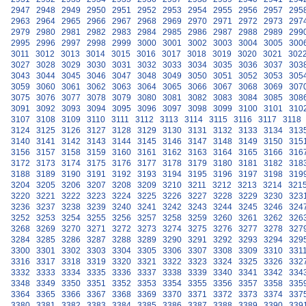
2947
2948
2949
2950
2951
2952
2953
2954
2955
2956
2957
295
2963
2964
2965
2966
2967
2968
2969
2970
2971
2972
2973
297
2979
2980
2981
2982
2983
2984
2985
2986
2987
2988
2989
299
2995
2996
2997
2998
2999
3000
3001
3002
3003
3004
3005
300
3011
3012
3013
3014
3015
3016
3017
3018
3019
3020
3021
302
3027
3028
3029
3030
3031
3032
3033
3034
3035
3036
3037
303
3043
3044
3045
3046
3047
3048
3049
3050
3051
3052
3053
305
3059
3060
3061
3062
3063
3064
3065
3066
3067
3068
3069
307
3075
3076
3077
3078
3079
3080
3081
3082
3083
3084
3085
308
3091
3092
3093
3094
3095
3096
3097
3098
3099
3100
3101
310
3107
3108
3109
3110
3111
3112
3113
3114
3115
3116
3117
3118
3124
3125
3126
3127
3128
3129
3130
3131
3132
3133
3134
313
3140
3141
3142
3143
3144
3145
3146
3147
3148
3149
3150
315
3156
3157
3158
3159
3160
3161
3162
3163
3164
3165
3166
316
3172
3173
3174
3175
3176
3177
3178
3179
3180
3181
3182
318
3188
3189
3190
3191
3192
3193
3194
3195
3196
3197
3198
319
3204
3205
3206
3207
3208
3209
3210
3211
3212
3213
3214
321
3220
3221
3222
3223
3224
3225
3226
3227
3228
3229
3230
323
3236
3237
3238
3239
3240
3241
3242
3243
3244
3245
3246
324
3252
3253
3254
3255
3256
3257
3258
3259
3260
3261
3262
326
3268
3269
3270
3271
3272
3273
3274
3275
3276
3277
3278
327
3284
3285
3286
3287
3288
3289
3290
3291
3292
3293
3294
329
3300
3301
3302
3303
3304
3305
3306
3307
3308
3309
3310
331
3316
3317
3318
3319
3320
3321
3322
3323
3324
3325
3326
332
3332
3333
3334
3335
3336
3337
3338
3339
3340
3341
3342
334
3348
3349
3350
3351
3352
3353
3354
3355
3356
3357
3358
335
3364
3365
3366
3367
3368
3369
3370
3371
3372
3373
3374
337
3380
3381
3382
3383
3384
3385
3386
3387
3388
3389
3390
339