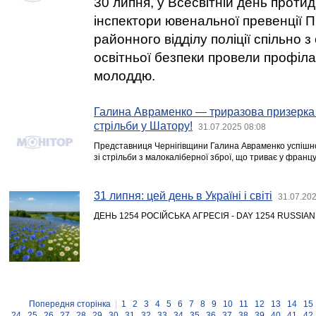
30 липня, у Всесвітній день протид
інспектори ювенальної превенції 
районного відділу поліції спільно
освітньої безпеки провели профіла
молоддю.
Галина Авраменко — триразова призерка 
стрільби у Шатору!
31.07.2025 08:08
Представниця Чернігівщини Галина Авраменко успішно
зі стрільби з малокаліберної зброї, що триває у франц
31 липня: цей день в Україні і світі
31.07.202
ДЕНЬ 1254 РОСІЙСЬКА АГРЕСІЯ - DAY 1254 RUSSIA
Попередня сторінка
|
1
2
3
4
5
6
7
8
9
10
11
12
13
14
15
24
25
26
27
28
29
30
31
32
33
34
35
36
37
38
39
40
41
42