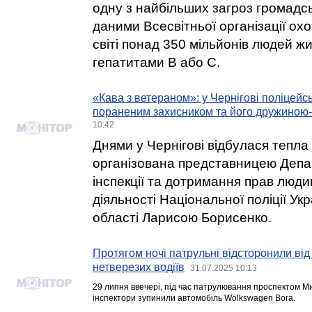
одну з найбільших загроз громадс
даними Всесвітньої організації охо
світі понад 350 мільйонів людей ж
гепатитами В або С.
«Кава з ветераном»: у Чернігові поліцейсь
пораненим захисником та його дружиною
10:42
Днями у Чернігові відбулася тепла 
організована представницею Депа
інспекції та дотримання прав люди
діяльності Національної поліції Укр
області Ларисою Борисенко.
Протягом ночі патрульні відсторонили від
нетверезих водіїв
31.07.2025 10:13
29 липня ввечері, під час патрулювання проспектом 
інспектори зупинили автомобіль Wolkswagen Bora.