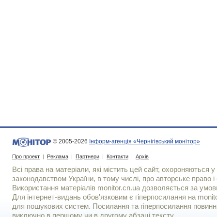
© 2005-2026
Інформ-агенція «Чернігівський монітор»
Про проект
|
Реклама
|
Партнери
|
Контакти
|
Архів
Всі права на матеріали, які містить цей сайт, охороняються у 
законодавством України, в тому числі, про авторське право і 
Використання матерiалiв monitor.cn.ua дозволяється за умов
Для iнтернет-видань обов'язковим є гiперпосилання на monito
для пошукових систем. Посилання та гіперпосилання повинні
виключно в першому чи в другому абзаці тексту.