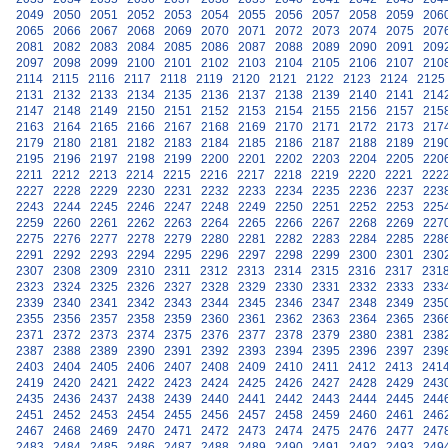
2049
2050
2051
2052
2053
2054
2055
2056
2057
2058
2059
206
2065
2066
2067
2068
2069
2070
2071
2072
2073
2074
2075
207
2081
2082
2083
2084
2085
2086
2087
2088
2089
2090
2091
209
2097
2098
2099
2100
2101
2102
2103
2104
2105
2106
2107
210
2114
2115
2116
2117
2118
2119
2120
2121
2122
2123
2124
2125
2131
2132
2133
2134
2135
2136
2137
2138
2139
2140
2141
214
2147
2148
2149
2150
2151
2152
2153
2154
2155
2156
2157
215
2163
2164
2165
2166
2167
2168
2169
2170
2171
2172
2173
217
2179
2180
2181
2182
2183
2184
2185
2186
2187
2188
2189
219
2195
2196
2197
2198
2199
2200
2201
2202
2203
2204
2205
220
2211
2212
2213
2214
2215
2216
2217
2218
2219
2220
2221
222
2227
2228
2229
2230
2231
2232
2233
2234
2235
2236
2237
223
2243
2244
2245
2246
2247
2248
2249
2250
2251
2252
2253
225
2259
2260
2261
2262
2263
2264
2265
2266
2267
2268
2269
227
2275
2276
2277
2278
2279
2280
2281
2282
2283
2284
2285
228
2291
2292
2293
2294
2295
2296
2297
2298
2299
2300
2301
230
2307
2308
2309
2310
2311
2312
2313
2314
2315
2316
2317
231
2323
2324
2325
2326
2327
2328
2329
2330
2331
2332
2333
233
2339
2340
2341
2342
2343
2344
2345
2346
2347
2348
2349
235
2355
2356
2357
2358
2359
2360
2361
2362
2363
2364
2365
236
2371
2372
2373
2374
2375
2376
2377
2378
2379
2380
2381
238
2387
2388
2389
2390
2391
2392
2393
2394
2395
2396
2397
239
2403
2404
2405
2406
2407
2408
2409
2410
2411
2412
2413
241
2419
2420
2421
2422
2423
2424
2425
2426
2427
2428
2429
243
2435
2436
2437
2438
2439
2440
2441
2442
2443
2444
2445
244
2451
2452
2453
2454
2455
2456
2457
2458
2459
2460
2461
246
2467
2468
2469
2470
2471
2472
2473
2474
2475
2476
2477
247
2483
2484
2485
2486
2487
2488
2489
2490
2491
2492
2493
249