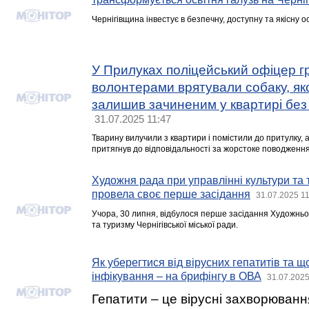
Чернігівщина інвестує в безпечну, доступну та якісну ос
У Прилуках поліцейський офіцер г
волонтерами врятували собаку, як
залишив зачиненим у квартирі без
31.07.2025 11:47
Тварину вилучили з квартири і помістили до притулку, 
притягнув до відповідальності за жорстоке поводженн
Художня рада при управлінні культури та 
провела своє перше засідання
31.07.2025 1
Учора, 30 липня, відбулося перше засідання Художньої
та туризму Чернігівської міської ради.
Як уберегтися від вірусних гепатитів та що
інфікування – на брифінгу в ОВА
31.07.2025
Гепатити – це вірусні захворювання