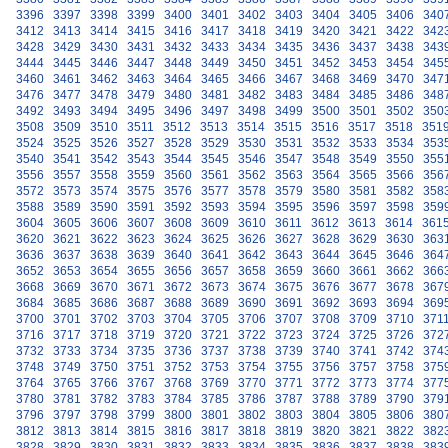
3396
3397
3398
3399
3400
3401
3402
3403
3404
3405
3406
340
3412
3413
3414
3415
3416
3417
3418
3419
3420
3421
3422
342
3428
3429
3430
3431
3432
3433
3434
3435
3436
3437
3438
343
3444
3445
3446
3447
3448
3449
3450
3451
3452
3453
3454
345
3460
3461
3462
3463
3464
3465
3466
3467
3468
3469
3470
347
3476
3477
3478
3479
3480
3481
3482
3483
3484
3485
3486
348
3492
3493
3494
3495
3496
3497
3498
3499
3500
3501
3502
350
3508
3509
3510
3511
3512
3513
3514
3515
3516
3517
3518
351
3524
3525
3526
3527
3528
3529
3530
3531
3532
3533
3534
353
3540
3541
3542
3543
3544
3545
3546
3547
3548
3549
3550
355
3556
3557
3558
3559
3560
3561
3562
3563
3564
3565
3566
356
3572
3573
3574
3575
3576
3577
3578
3579
3580
3581
3582
358
3588
3589
3590
3591
3592
3593
3594
3595
3596
3597
3598
359
3604
3605
3606
3607
3608
3609
3610
3611
3612
3613
3614
361
3620
3621
3622
3623
3624
3625
3626
3627
3628
3629
3630
363
3636
3637
3638
3639
3640
3641
3642
3643
3644
3645
3646
364
3652
3653
3654
3655
3656
3657
3658
3659
3660
3661
3662
366
3668
3669
3670
3671
3672
3673
3674
3675
3676
3677
3678
367
3684
3685
3686
3687
3688
3689
3690
3691
3692
3693
3694
369
3700
3701
3702
3703
3704
3705
3706
3707
3708
3709
3710
371
3716
3717
3718
3719
3720
3721
3722
3723
3724
3725
3726
372
3732
3733
3734
3735
3736
3737
3738
3739
3740
3741
3742
374
3748
3749
3750
3751
3752
3753
3754
3755
3756
3757
3758
375
3764
3765
3766
3767
3768
3769
3770
3771
3772
3773
3774
377
3780
3781
3782
3783
3784
3785
3786
3787
3788
3789
3790
379
3796
3797
3798
3799
3800
3801
3802
3803
3804
3805
3806
380
3812
3813
3814
3815
3816
3817
3818
3819
3820
3821
3822
382
3828
3829
3830
3831
3832
3833
3834
3835
3836
3837
3838
383