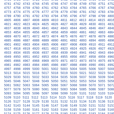
4741
4742
4743
4744
4745
4746
4747
4748
4749
4750
4751
475
4757
4758
4759
4760
4761
4762
4763
4764
4765
4766
4767
476
4773
4774
4775
4776
4777
4778
4779
4780
4781
4782
4783
478
4789
4790
4791
4792
4793
4794
4795
4796
4797
4798
4799
480
4805
4806
4807
4808
4809
4810
4811
4812
4813
4814
4815
481
4821
4822
4823
4824
4825
4826
4827
4828
4829
4830
4831
483
4837
4838
4839
4840
4841
4842
4843
4844
4845
4846
4847
484
4853
4854
4855
4856
4857
4858
4859
4860
4861
4862
4863
486
4869
4870
4871
4872
4873
4874
4875
4876
4877
4878
4879
488
4885
4886
4887
4888
4889
4890
4891
4892
4893
4894
4895
489
4901
4902
4903
4904
4905
4906
4907
4908
4909
4910
4911
491
4917
4918
4919
4920
4921
4922
4923
4924
4925
4926
4927
492
4933
4934
4935
4936
4937
4938
4939
4940
4941
4942
4943
494
4949
4950
4951
4952
4953
4954
4955
4956
4957
4958
4959
496
4965
4966
4967
4968
4969
4970
4971
4972
4973
4974
4975
497
4981
4982
4983
4984
4985
4986
4987
4988
4989
4990
4991
499
4997
4998
4999
5000
5001
5002
5003
5004
5005
5006
5007
500
5013
5014
5015
5016
5017
5018
5019
5020
5021
5022
5023
502
5029
5030
5031
5032
5033
5034
5035
5036
5037
5038
5039
504
5045
5046
5047
5048
5049
5050
5051
5052
5053
5054
5055
505
5061
5062
5063
5064
5065
5066
5067
5068
5069
5070
5071
507
5077
5078
5079
5080
5081
5082
5083
5084
5085
5086
5087
508
5093
5094
5095
5096
5097
5098
5099
5100
5101
5102
5103
510
5109
5110
5111
5112
5113
5114
5115
5116
5117
5118
5119
5120
5126
5127
5128
5129
5130
5131
5132
5133
5134
5135
5136
513
5142
5143
5144
5145
5146
5147
5148
5149
5150
5151
5152
515
5158
5159
5160
5161
5162
5163
5164
5165
5166
5167
5168
516
5174
5175
5176
5177
5178
5179
5180
5181
5182
5183
5184
518