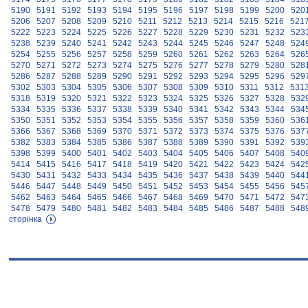
5190
5191
5192
5193
5194
5195
5196
5197
5198
5199
5200
520
5206
5207
5208
5209
5210
5211
5212
5213
5214
5215
5216
521
5222
5223
5224
5225
5226
5227
5228
5229
5230
5231
5232
523
5238
5239
5240
5241
5242
5243
5244
5245
5246
5247
5248
524
5254
5255
5256
5257
5258
5259
5260
5261
5262
5263
5264
526
5270
5271
5272
5273
5274
5275
5276
5277
5278
5279
5280
528
5286
5287
5288
5289
5290
5291
5292
5293
5294
5295
5296
529
5302
5303
5304
5305
5306
5307
5308
5309
5310
5311
5312
531
5318
5319
5320
5321
5322
5323
5324
5325
5326
5327
5328
532
5334
5335
5336
5337
5338
5339
5340
5341
5342
5343
5344
534
5350
5351
5352
5353
5354
5355
5356
5357
5358
5359
5360
536
5366
5367
5368
5369
5370
5371
5372
5373
5374
5375
5376
537
5382
5383
5384
5385
5386
5387
5388
5389
5390
5391
5392
539
5398
5399
5400
5401
5402
5403
5404
5405
5406
5407
5408
540
5414
5415
5416
5417
5418
5419
5420
5421
5422
5423
5424
542
5430
5431
5432
5433
5434
5435
5436
5437
5438
5439
5440
544
5446
5447
5448
5449
5450
5451
5452
5453
5454
5455
5456
545
5462
5463
5464
5465
5466
5467
5468
5469
5470
5471
5472
547
5478
5479
5480
5481
5482
5483
5484
5485
5486
5487
5488
548
сторінка