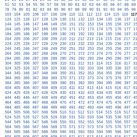
51
52
53
54
55
56
57
58
59
60
61
62
63
64
65
66
67
68
69
78
79
80
81
82
83
84
85
86
87
88
89
90
91
92
93
94
95
96
103
104
105
106
107
108
109
110
111
112
113
114
115
116
117
124
125
126
127
128
129
130
131
132
133
134
135
136
137
1
144
145
146
147
148
149
150
151
152
153
154
155
156
157
1
164
165
166
167
168
169
170
171
172
173
174
175
176
177
1
184
185
186
187
188
189
190
191
192
193
194
195
196
197
1
204
205
206
207
208
209
210
211
212
213
214
215
216
217
2
224
225
226
227
228
229
230
231
232
233
234
235
236
237
2
244
245
246
247
248
249
250
251
252
253
254
255
256
257
2
264
265
266
267
268
269
270
271
272
273
274
275
276
277
2
284
285
286
287
288
289
290
291
292
293
294
295
296
297
2
304
305
306
307
308
309
310
311
312
313
314
315
316
317
3
324
325
326
327
328
329
330
331
332
333
334
335
336
337
3
344
345
346
347
348
349
350
351
352
353
354
355
356
357
3
364
365
366
367
368
369
370
371
372
373
374
375
376
377
3
384
385
386
387
388
389
390
391
392
393
394
395
396
397
3
404
405
406
407
408
409
410
411
412
413
414
415
416
417
4
424
425
426
427
428
429
430
431
432
433
434
435
436
437
4
444
445
446
447
448
449
450
451
452
453
454
455
456
457
4
464
465
466
467
468
469
470
471
472
473
474
475
476
477
4
484
485
486
487
488
489
490
491
492
493
494
495
496
497
4
504
505
506
507
508
509
510
511
512
513
514
515
516
517
5
524
525
526
527
528
529
530
531
532
533
534
535
536
537
5
544
545
546
547
548
549
550
551
552
553
554
555
556
557
5
564
565
566
567
568
569
570
571
572
573
574
575
576
577
5
584
585
586
587
588
589
590
591
592
593
594
595
596
597
5
604
605
606
607
608
609
610
611
612
613
614
615
616
617
6