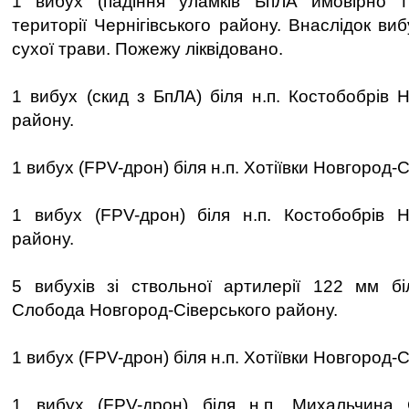
1 вибух (падіння уламків БпЛА ймовірно 
території Чернігівського району. Внаслідок в
сухої трави. Пожежу ліквідовано.
1 вибух (скид з БпЛА) біля н.п. Костобобрів 
району.
1 вибух (FPV-дрон) біля н.п. Хотіївки Новгород-
1 вибух (FPV-дрон) біля н.п. Костобобрів Н
району.
5 вибухів зі ствольної артилерії 122 мм бі
Слобода Новгород-Сіверського району.
1 вибух (FPV-дрон) біля н.п. Хотіївки Новгород-
1 вибух (FPV-дрон) біля н.п. Михальчина