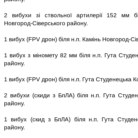
2 вибухи зі ствольної артилерії 152 мм біл
Новгород-Сіверського району.
1 вибух (FPV дрон) біля н.п. Камінь Новгород-Сі
1 вибух з міномету 82 мм біля н.п. Гута Студе
району.
1 вибух (FPV дрон) біля н.п. Гута Студенецька К
2 вибухи (скиди з БпЛА) біля н.п. Гута Студе
району.
1 вибух (скид з БпЛА) біля н.п. Гута Студен
району.