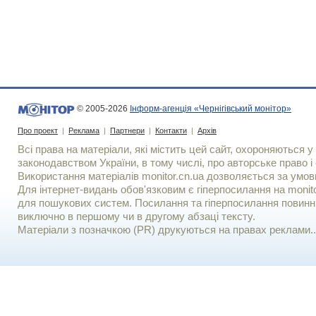
© 2005-2026
Інформ-агенція «Чернігівський монітор»
Про проект
|
Реклама
|
Партнери
|
Контакти
|
Архів
Всі права на матеріали, які містить цей сайт, охороняються у 
законодавством України, в тому числі, про авторське право і 
Використання матерiалiв monitor.cn.ua дозволяється за умов
Для iнтернет-видань обов'язковим є гiперпосилання на monito
для пошукових систем. Посилання та гіперпосилання повинні
виключно в першому чи в другому абзаці тексту.
Матеріали з позначкою (PR) друкуються на правах реклами..