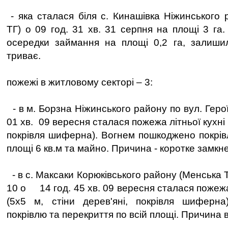
- яка сталася біля с. Кинашівка Ніжинського 
ТГ) о 09 год. 31 хв. 31 серпня на площі 3 га.
осередки займання на площі 0,2 га, залишил
триває.
пожежі в житловому секторі – 3:
- в м. Борзна Ніжинського району по вул. Герої
01 хв. 09 вересня сталася пожежа літньої кухні (
покрівля шиферна). Вогнем пошкоджено покрів
площі 6 кв.м та майно. Причина - коротке замкн
- в с. Максаки Корюківського району (Менська Т
10 о 14 год. 45 хв. 09 вересня сталася пожежа
(5х5 м, стіни дерев'яні, покрівля шиферн
покрівлю та перекриття по всій площі. Причина