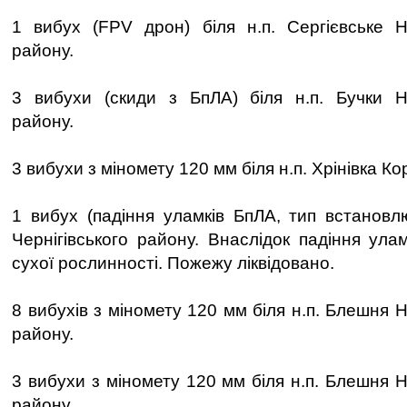
1 вибух (FPV дрон) біля н.п. Сергієвське Н
району.
3 вибухи (скиди з БпЛА) біля н.п. Бучки Но
району.
3 вибухи з міномету 120 мм біля н.п. Хрінівка Ко
1 вибух (падіння уламків БпЛА, тип встановлю
Чернігівського району. Внаслідок падіння ула
сухої рослинності. Пожежу ліквідовано.
8 вибухів з міномету 120 мм біля н.п. Блешня 
району.
3 вибухи з міномету 120 мм біля н.п. Блешня 
району.