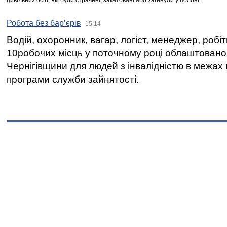
цивільних осіб, які були страчені, закатовані або загинули у полоні.
Робота без бар’єрів
15:14
Водій, охоронник, вагар, логіст, менеджер, робі
10робочих місць у поточному році облаштован
Чернігівщини для людей з інвалідністю в межах
програми служби зайнятості.