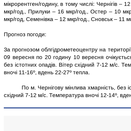
мікрорентген/годину, в тому числі: Чернігів – 12
мкр/год., Прилуки – 16 мкр/год., Остер – 10 мк
мкр/год, Семенівка – 12 мкр/год., Сновськ – 11 м
Прогноз погоди:
За прогнозом облгідрометеоцентру на території
09 вересня по 20 годину 10 вересня очікуєтьс
без істотних опадів. Вітер східний 7-12 м/с. Т
вночі 11-16º, вдень 22-27º тепла.
По м. Чернігову мінлива хмарність, без іст
східний 7-12 м/с. Температура вночі 12-14º, вде