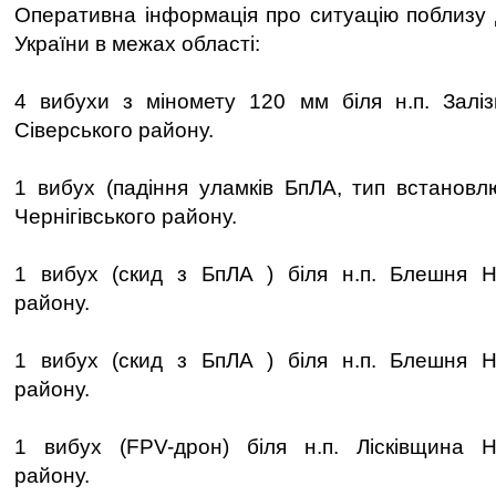
Оперативна інформація про ситуацію поблизу
України в межах області:
4 вибухи з міномету 120 мм біля н.п. Заліз
Сіверського району.
1 вибух (падіння уламків БпЛА, тип встановлю
Чернігівського району.
1 вибух (скид з БпЛА ) біля н.п. Блешня Но
району.
1 вибух (скид з БпЛА ) біля н.п. Блешня Но
району.
1 вибух (FPV-дрон) біля н.п. Лісківщина Но
району.