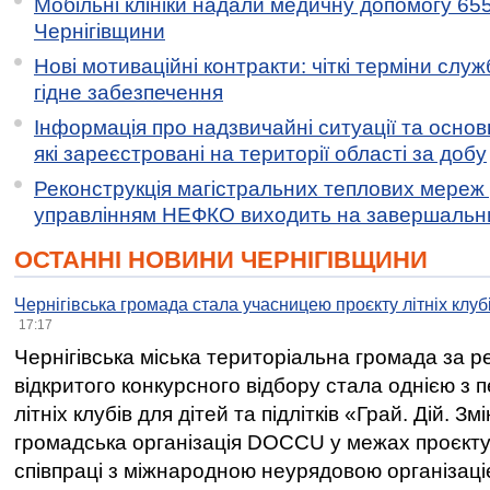
Мобільні клініки надали медичну допомогу 65
Чернігівщини
Нові мотиваційні контракти: чіткі терміни служ
гідне забезпечення
Інформація про надзвичайні ситуації та основн
які зареєстровані на території області за добу
Реконструкція магістральних теплових мереж у
управлінням НЕФКО виходить на завершальн
ОСТАННІ НОВИНИ ЧЕРНІГІВЩИНИ
Чернігівська громада стала учасницею проєкту літніх клуб
17:17
Чернігівська міська територіальна громада за 
відкритого конкурсного відбору стала однією з
літніх клубів для дітей та підлітків «Грай. Дій. З
громадська організація DOCCU у межах проєкту 
співпраці з міжнародною неурядовою організаціє