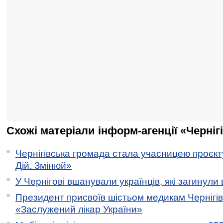
Схожі матеріали інформ-агенції «Черніг
Чернігівська громада стала учасницею проєкту 
Дій. Змінюй»
У Чернігові вшанували українців, які загинули 
Президент присвоїв шістьом медикам Чернігі
«Заслужений лікар України»