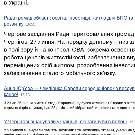
в Україні.
Рада громад області: освіта, інвестиції, житло для ВПО та
розвитку
16:55
Чергове засідання Ради територіальних громад 
Чернігові 27 липня. На порядку денному – низка
в полі зору й на контролі ОВА, зокрема освоєння
робота центрів життєстійкості, забезпечення вн
переміщених осіб житлом, розроблення інвестиц
забезпечення сталого мобільного зв’язку.
Анна Юр'єва — чемпіонка Європи серед юніорок з веслув
каное!
16:13
З 23 до 26 липня в місті Сегед (Угорщина) відбувся чемпіонат Європи з вес
серед юніорів та молоді до 23 років, який зібрав найсильніших молодих спо
У Чернігові вшанували українців, які загинули в полоні
15:
У Чернігові вшанували пам’ять Захисників та Захисниць України, учасників