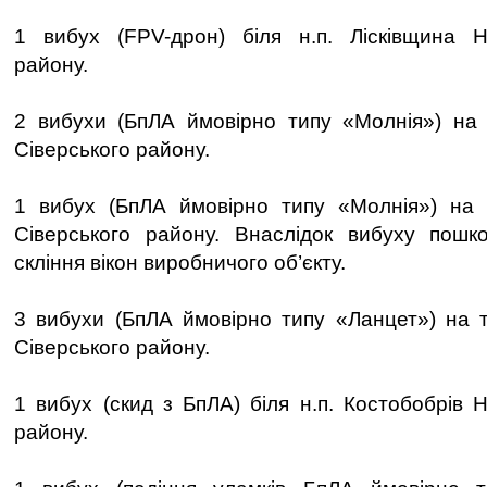
1 вибух (FPV-дрон) біля н.п. Лісківщина Но
району.
2 вибухи (БпЛА ймовірно типу «Молнія») на 
Сіверського району.
1 вибух (БпЛА ймовірно типу «Молнія») на т
Сіверського району. Внаслідок вибуху пошк
скління вікон виробничого об’єкту.
3 вибухи (БпЛА ймовірно типу «Ланцет») на 
Сіверського району.
1 вибух (скид з БпЛА) біля н.п. Костобобрів 
району.