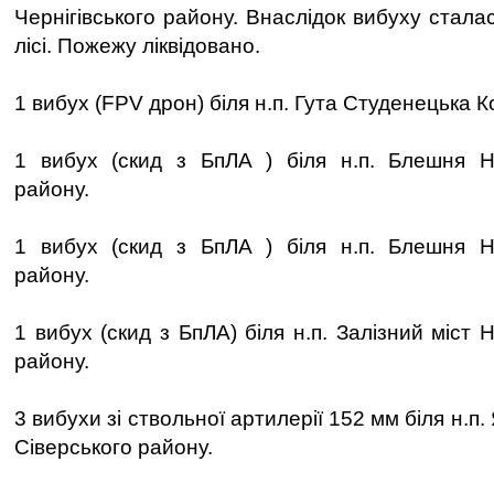
Чернігівського району. Внаслідок вибуху стал
лісі. Пожежу ліквідовано.
1 вибух (FPV дрон) біля н.п. Гута Студенецька К
1 вибух (скид з БпЛА ) біля н.п. Блешня Но
району.
1 вибух (скид з БпЛА ) біля н.п. Блешня Но
району.
1 вибух (скид з БпЛА) біля н.п. Залізний міст 
району.
3 вибухи зі ствольної артилерії 152 мм біля н.п
Сіверського району.