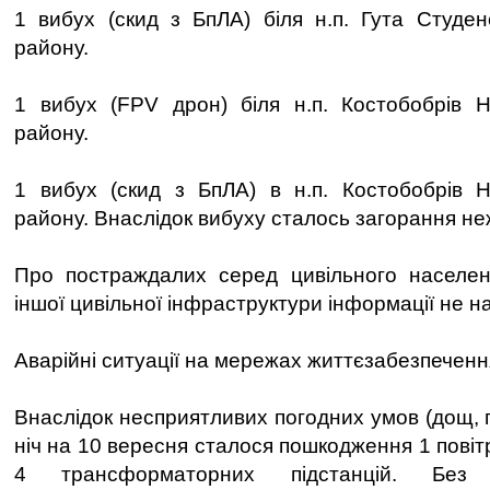
1 вибух (скид з БпЛА) біля н.п. Гута Студен
району.
1 вибух (FPV дрон) біля н.п. Костобобрів Н
району.
1 вибух (скид з БпЛА) в н.п. Костобобрів Н
району. Внаслідок вибуху сталось загорання не
Про постраждалих серед цивільного населе
іншої цивільної інфраструктури інформації не н
Аварійні ситуації на мережах життєзабезпечення
Внаслідок несприятливих погодних умов (дощ, г
ніч на 10 вересня сталося пошкодження 1 повітря
4 трансформаторних підстанцій. Без е