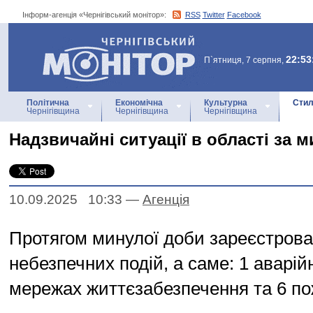
Інформ-агенція «Чернігівський монітор»:
RSS
Twitter
Facebook
Інформ-агенція
«Чернігівський монітор»
22:53
П`ятниця, 7 серпня,
Політична
Економічна
Культурна
Стил
Чернігівщина
Чернігівщина
Чернігівщина
Надзвичайні ситуації в області за 
10.09.2025 10:33
—
Агенцiя
Протягом минулої доби зареєстрова
небезпечних подій, а саме: 1 аварій
мережах життєзабезпечення та 6 по