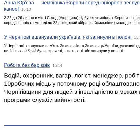
Анна Юр'єва — чемпіонка Європи серед юніорок з веслув
каное!
16:13
З 23 до 26 липня в місті Сегед (Угорщина) відбувся чемпіонат Європи з вес
серед юніорів та молоді до 23 років, який зібрав найсильніших молодих спо
У Чернігові вшанували українців, які загинули в полоні
15:
У Чернігові вшанували пам’ять Захисників та Захисниць України, учасників
цивільних осіб, які були страчені, закатовані або загинули у полоні.
Робота без бар’єрів
15:14
Водій, охоронник, вагар, логіст, менеджер, робі
10робочих місць у поточному році облаштован
Чернігівщини для людей з інвалідністю в межах
програми служби зайнятості.