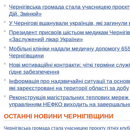
Чернігівська громада стала учасницею проєкту 
Дій. Змінюй»
У Чернігові вшанували українців, які загинули 
Президент присвоїв шістьом медикам Чернігі
«Заслужений лікар України»
Мобільні клініки надали медичну допомогу 65
Чернігівщини
Нові мотиваційні контракти: чіткі терміни служ
гідне забезпечення
Інформація про надзвичайні ситуації та основн
які зареєстровані на території області за добу
Реконструкція магістральних теплових мереж у
управлінням НЕФКО виходить на завершальн
ОСТАННІ НОВИНИ ЧЕРНІГІВЩИНИ
Чернігівська громада стала учасницею проєкту літніх клуб