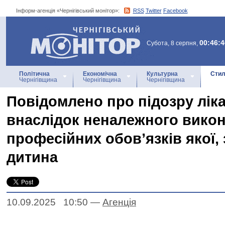
Інформ-агенція «Чернігівський монітор»:
RSS
Twitter
Facebook
Інформ-агенція
«Чернігівський монітор»
00:46:4
Субота, 8 серпня,
Політична
Економічна
Культурна
Стил
Чернігівщина
Чернігівщина
Чернігівщина
Повідомлено про підозру ліка
внаслідок неналежного вико
професійних обов’язків якої,
дитина
10.09.2025 10:50
—
Агенцiя