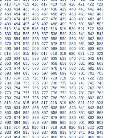
2
413
414
415
416
417
418
419
420
421
422
423
2
433
434
435
436
437
438
439
440
441
442
443
2
453
454
455
456
457
458
459
460
461
462
463
2
473
474
475
476
477
478
479
480
481
482
483
2
493
494
495
496
497
498
499
500
501
502
503
2
513
514
515
516
517
518
519
520
521
522
523
2
533
534
535
536
537
538
539
540
541
542
543
2
553
554
555
556
557
558
559
560
561
562
563
2
573
574
575
576
577
578
579
580
581
582
583
2
593
594
595
596
597
598
599
600
601
602
603
2
613
614
615
616
617
618
619
620
621
622
623
2
633
634
635
636
637
638
639
640
641
642
643
2
653
654
655
656
657
658
659
660
661
662
663
2
673
674
675
676
677
678
679
680
681
682
683
2
693
694
695
696
697
698
699
700
701
702
703
2
713
714
715
716
717
718
719
720
721
722
723
2
733
734
735
736
737
738
739
740
741
742
743
2
753
754
755
756
757
758
759
760
761
762
763
2
773
774
775
776
777
778
779
780
781
782
783
2
793
794
795
796
797
798
799
800
801
802
803
2
813
814
815
816
817
818
819
820
821
822
823
2
833
834
835
836
837
838
839
840
841
842
843
2
853
854
855
856
857
858
859
860
861
862
863
2
873
874
875
876
877
878
879
880
881
882
883
2
893
894
895
896
897
898
899
900
901
902
903
2
913
914
915
916
917
918
919
920
921
922
923
2
933
934
935
936
937
938
939
940
941
942
943
2
953
954
955
956
957
958
959
960
961
962
963