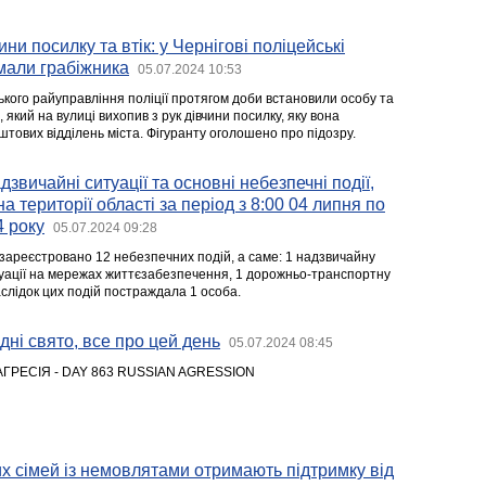
ини посилку та втік: у Чернігові поліцейські
мали грабіжника
05.07.2024 10:53
ького райуправління поліції протягом доби встановили особу та
який на вулиці вихопив з рук дівчини посилку, яку вона
тових відділень міста. Фігуранту оголошено про підозру.
звичайні ситуації та основні небезпечні події,
на території області за період з 8:00 04 липня по
4 року
05.07.2024 09:28
зареєстровано 12 небезпечних подій, а саме: 1 надзвичайну
итуації на мережах життєзабезпечення, 1 дорожньо-транспортну
слідок цих подій постраждала 1 особа.
дні свято, все про цей день
05.07.2024 08:45
АГРЕСІЯ - DAY 863 RUSSIAN AGRESSION
их сімей із немовлятами отримають підтримку від