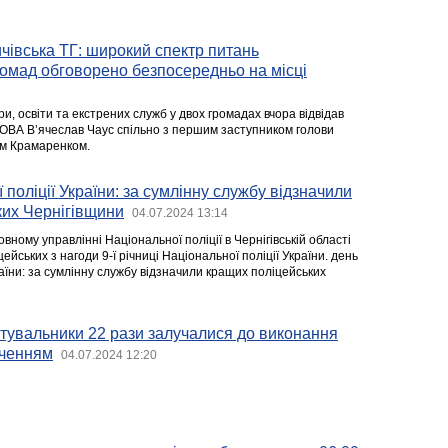
ичівська ТГ: широкий спектр питань
ромад обговорено безпосередньо на місці
и, освіти та екстрених служб у двох громадах вчора відвідав
ї ОВА В’ячеслав Чаус спільно з першим заступником голови
єм Крамаренком.
поліції України: за сумлінну службу відзначили
ких Чернігівщини
04.07.2024 13:14
овному управлінні Національної поліції в Чернігівській області
ейських з нагоди 9-ї річниці Національної поліції України. день
раїни: за сумлінну службу відзначили кращих поліцейських
тувальники 22 рази залучалися до виконання
аченням
04.07.2024 12:20