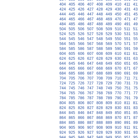
404
405
406
407
408
409
410
411
41
424
425
426
427
428
429
430
431
43
444
445
446
447
448
449
450
451
45
464
465
466
467
468
469
470
471
47
484
485
486
487
488
489
490
491
49
504
505
506
507
508
509
510
511
51
524
525
526
527
528
529
530
531
53
544
545
546
547
548
549
550
551
55
564
565
566
567
568
569
570
571
57
584
585
586
587
588
589
590
591
59
604
605
606
607
608
609
610
611
61
624
625
626
627
628
629
630
631
63
644
645
646
647
648
649
650
651
65
664
665
666
667
668
669
670
671
67
684
685
686
687
688
689
690
691
69
704
705
706
707
708
709
710
711
71
724
725
726
727
728
729
730
731
73
744
745
746
747
748
749
750
751
75
764
765
766
767
768
769
770
771
77
784
785
786
787
788
789
790
791
79
804
805
806
807
808
809
810
811
81
824
825
826
827
828
829
830
831
83
844
845
846
847
848
849
850
851
85
864
865
866
867
868
869
870
871
87
884
885
886
887
888
889
890
891
89
904
905
906
907
908
909
910
911
91
924
925
926
927
928
929
930
931
93
944
945
946
947
948
949
950
951
95