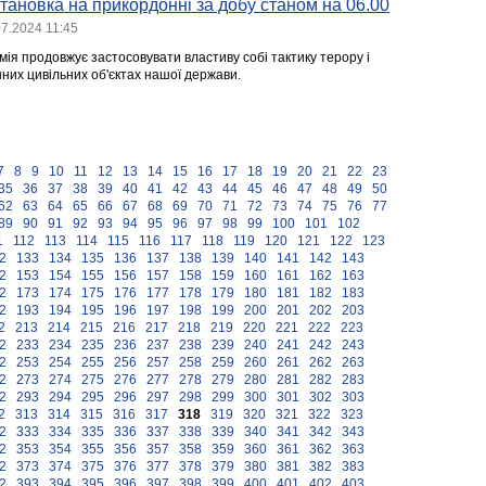
тановка на прикордонні за добу станом на 06.00
07.2024 11:45
мія продовжує застосовувати властиву собі тактику терору і
них цивільних об'єктах нашої держави.
7
8
9
10
11
12
13
14
15
16
17
18
19
20
21
22
23
35
36
37
38
39
40
41
42
43
44
45
46
47
48
49
50
62
63
64
65
66
67
68
69
70
71
72
73
74
75
76
77
89
90
91
92
93
94
95
96
97
98
99
100
101
102
1
112
113
114
115
116
117
118
119
120
121
122
123
2
133
134
135
136
137
138
139
140
141
142
143
2
153
154
155
156
157
158
159
160
161
162
163
2
173
174
175
176
177
178
179
180
181
182
183
2
193
194
195
196
197
198
199
200
201
202
203
2
213
214
215
216
217
218
219
220
221
222
223
2
233
234
235
236
237
238
239
240
241
242
243
2
253
254
255
256
257
258
259
260
261
262
263
2
273
274
275
276
277
278
279
280
281
282
283
2
293
294
295
296
297
298
299
300
301
302
303
2
313
314
315
316
317
318
319
320
321
322
323
2
333
334
335
336
337
338
339
340
341
342
343
2
353
354
355
356
357
358
359
360
361
362
363
2
373
374
375
376
377
378
379
380
381
382
383
2
393
394
395
396
397
398
399
400
401
402
403