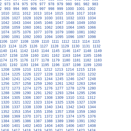
2
973
974
975
976
977
978
979
980
981
982
983
2
993
994
995
996
997
998
999
1000
1001
1002
1010
1011
1012
1013
1014
1015
1016
1017
1018
1026
1027
1028
1029
1030
1031
1032
1033
1034
1042
1043
1044
1045
1046
1047
1048
1049
1050
1058
1059
1060
1061
1062
1063
1064
1065
1066
1074
1075
1076
1077
1078
1079
1080
1081
1082
1090
1091
1092
1093
1094
1095
1096
1097
1098
1106
1107
1108
1109
1110
1111
1112
1113
1114
1115
123
1124
1125
1126
1127
1128
1129
1130
1131
1132
1140
1141
1142
1143
1144
1145
1146
1147
1148
1149
1157
1158
1159
1160
1161
1162
1163
1164
1165
1166
1174
1175
1176
1177
1178
1179
1180
1181
1182
1183
1191
1192
1193
1194
1195
1196
1197
1198
1199
1200
1208
1209
1210
1211
1212
1213
1214
1215
1216
1224
1225
1226
1227
1228
1229
1230
1231
1232
1240
1241
1242
1243
1244
1245
1246
1247
1248
1256
1257
1258
1259
1260
1261
1262
1263
1264
1272
1273
1274
1275
1276
1277
1278
1279
1280
1288
1289
1290
1291
1292
1293
1294
1295
1296
1304
1305
1306
1307
1308
1309
1310
1311
1312
1320
1321
1322
1323
1324
1325
1326
1327
1328
1336
1337
1338
1339
1340
1341
1342
1343
1344
1352
1353
1354
1355
1356
1357
1358
1359
1360
1368
1369
1370
1371
1372
1373
1374
1375
1376
1384
1385
1386
1387
1388
1389
1390
1391
1392
1400
1401
1402
1403
1404
1405
1406
1407
1408
1416
1417
1418
1419
1420
1421
1422
1423
1424