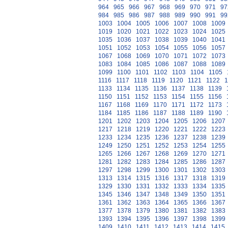
964
965
966
967
968
969
970
971
97
984
985
986
987
988
989
990
991
99
1003
1004
1005
1006
1007
1008
1009
1019
1020
1021
1022
1023
1024
1025
1035
1036
1037
1038
1039
1040
1041
1051
1052
1053
1054
1055
1056
1057
1067
1068
1069
1070
1071
1072
1073
1083
1084
1085
1086
1087
1088
1089
1099
1100
1101
1102
1103
1104
1105
1116
1117
1118
1119
1120
1121
1122
1
1133
1134
1135
1136
1137
1138
1139
1150
1151
1152
1153
1154
1155
1156
1167
1168
1169
1170
1171
1172
1173
1184
1185
1186
1187
1188
1189
1190
1201
1202
1203
1204
1205
1206
1207
1217
1218
1219
1220
1221
1222
1223
1233
1234
1235
1236
1237
1238
1239
1249
1250
1251
1252
1253
1254
1255
1265
1266
1267
1268
1269
1270
1271
1281
1282
1283
1284
1285
1286
1287
1297
1298
1299
1300
1301
1302
1303
1313
1314
1315
1316
1317
1318
1319
1329
1330
1331
1332
1333
1334
1335
1345
1346
1347
1348
1349
1350
1351
1361
1362
1363
1364
1365
1366
1367
1377
1378
1379
1380
1381
1382
1383
1393
1394
1395
1396
1397
1398
1399
1409
1410
1411
1412
1413
1414
1415