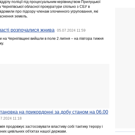
ідділу поліції під процесуальним керівництвом Прилуцької
 Чернігівської обласної прокуратури спільно з СБУ в
овідомили про підозру членам злочинного угруповання, які
аснення земель.
бласті розпочалися жнива
05.07.2024 11:59
и на Чернігівщині вийшли в поле 2 липня – на півтора тижня
ку.
тановка на прикордонні за добу станом на 06.00
07.2024 11:18
мія продовжує застосовувати властиву собі тактику терору і
них цивільних об'єктах нашої держави.