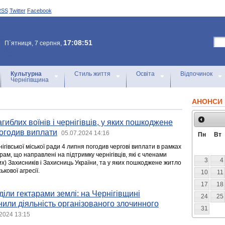
RSS
Twitter
Facebook
17:08:51
П`ятниця, 7 серпня,
Культурна
Стиль життя
Освіта
Відпочинок
Чернігівщина
АНОНСИ 
гиблих воїнів і чернігівців, у яких пошкоджене
погодив виплати
05.07.2024 14:16
Пн
Вт
ігівської міської ради 4 липня погодив чергові виплати в рамках
рам, що направлені на підтримку чернігівців, які є членами
3
4
х) Захисників і Захисниць України, та у яких пошкоджене житло
ькової агресії.
10
11
17
18
іли гектарами землі: на Чернігівщині
24
25
нили діяльність організованого злочинного
31
2024 13:15