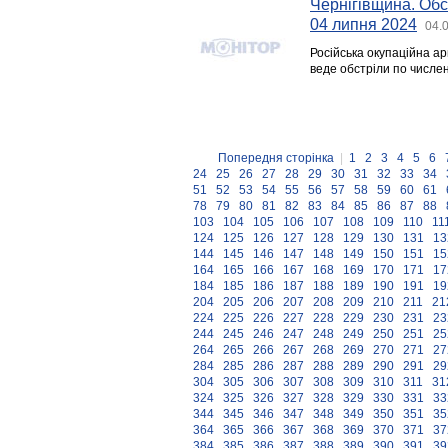
Чернігівщина. Обс
04 липня 2024
04.
Російська окупаційна ар
веде обстріли по числен
Попередня сторінка
|
1
2
3
4
5
6
24
25
26
27
28
29
30
31
32
33
34
51
52
53
54
55
56
57
58
59
60
61
78
79
80
81
82
83
84
85
86
87
88
103
104
105
106
107
108
109
110
11
124
125
126
127
128
129
130
131
13
144
145
146
147
148
149
150
151
15
164
165
166
167
168
169
170
171
17
184
185
186
187
188
189
190
191
19
204
205
206
207
208
209
210
211
21
224
225
226
227
228
229
230
231
23
244
245
246
247
248
249
250
251
25
264
265
266
267
268
269
270
271
27
284
285
286
287
288
289
290
291
29
304
305
306
307
308
309
310
311
31
324
325
326
327
328
329
330
331
33
344
345
346
347
348
349
350
351
35
364
365
366
367
368
369
370
371
37
384
385
386
387
388
389
390
391
39