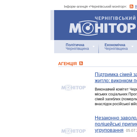
Інформ-агенція «Чернігівський монітор»:
Інформ-агенція
«Чернігівський монітор»
Політична
Економічна
Чернігівщина
Чернігівщина
АГЕНЦIЯ
Підтримка сімей за
житло: виконком 
Виконавчий комітет Черн
міських соціальних Прог
сімей загиблих (померли
внаслідок російської війс
Незаконно заволод
поліцейські припи
угруповання
05.07.