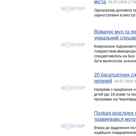
міста
04.07.2024 17:5
Одноразову допомогу пр
зареєстровані в реєстрі
Відкачує мул та п
унікальний спеца
Комунальне підприємств
товариством міжнародно
спецавтомобіль на базі 
бути мулососом, асеніз
20 багатодітних с
нетелей
04.07.2024 
Напрями з придбання не
дітей (до 18 років) та 
програмах на Чернігівщи
Поліція розслідує 
травмувався мото
Вчора до відділення полі
надійшло повідомлення п