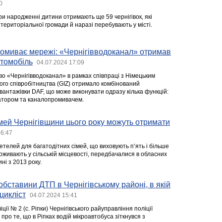
0
и народженні дитини отримають ще 59 чернігівок, які
 територіальної громади й наразі перебувають у місті.
ромиває мережі: «Чернігівводоканал» отримав
втомобіль
04.07.2024 17:09
о «Чернігівводоканал» в рамках співпраці з Німецьким
го співробітництва (GIZ) отримало комбінований
вантажівки DAF, що може виконувати одразу кілька функцій:
атором та каналопромивачем.
імей Чернігівщини цього року можуть отримати
16:47
телей для багатодітних сімей, що виховують п’ять і більше
проживають у сільській місцевості, передбачалися в обласних
ні з 2013 року.
обставини ДТП в Чернігівському районі, в якій
цикліст
04.07.2024 15:41
ції № 2 (с. Ріпки) Чернігівського райуправління поліції
ро те, що в Ріпках водій мікроавтобуса зіткнувся з