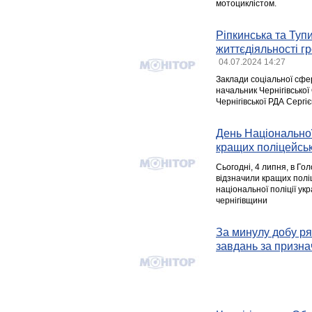
мотоциклістом.
Ріпкинська та Туп
життєдіяльності г
04.07.2024 14:27
Заклади соціальної сфер
начальник Чернігівсько
Чернігівської РДА Сергі
День Національної 
кращих поліцейсь
Сьогодні, 4 липня, в Гол
відзначили кращих поліц
національної поліції ук
чернігівщини
За минулу добу ря
завдань за призн