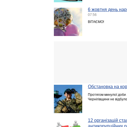
6 жовтня день нар
07:56
ВІТАЄМО!
Обстановка на кор
Протягом минулої доби 
Чернігівщини не відбул
12 організацій ст
антикорупційних р