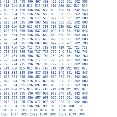
2
493
494
495
496
497
498
499
500
501
502
503
2
513
514
515
516
517
518
519
520
521
522
523
2
533
534
535
536
537
538
539
540
541
542
543
2
553
554
555
556
557
558
559
560
561
562
563
2
573
574
575
576
577
578
579
580
581
582
583
2
593
594
595
596
597
598
599
600
601
602
603
2
613
614
615
616
617
618
619
620
621
622
623
2
633
634
635
636
637
638
639
640
641
642
643
2
653
654
655
656
657
658
659
660
661
662
663
2
673
674
675
676
677
678
679
680
681
682
683
2
693
694
695
696
697
698
699
700
701
702
703
2
713
714
715
716
717
718
719
720
721
722
723
2
733
734
735
736
737
738
739
740
741
742
743
2
753
754
755
756
757
758
759
760
761
762
763
2
773
774
775
776
777
778
779
780
781
782
783
2
793
794
795
796
797
798
799
800
801
802
803
2
813
814
815
816
817
818
819
820
821
822
823
2
833
834
835
836
837
838
839
840
841
842
843
2
853
854
855
856
857
858
859
860
861
862
863
2
873
874
875
876
877
878
879
880
881
882
883
2
893
894
895
896
897
898
899
900
901
902
903
2
913
914
915
916
917
918
919
920
921
922
923
2
933
934
935
936
937
938
939
940
941
942
943
2
953
954
955
956
957
958
959
960
961
962
963
2
973
974
975
976
977
978
979
980
981
982
983
2
993
994
995
996
997
998
999
1000
1001
1002
1010
1011
1012
1013
1014
1015
1016
1017
1018
1026
1027
1028
1029
1030
1031
1032
1033
1034