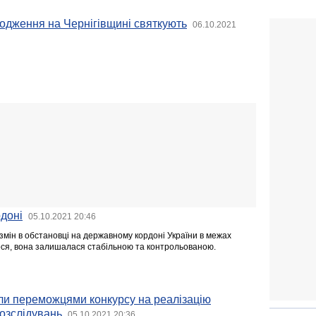
одження на Чернігівщині святкують
06.10.2021
доні
05.10.2021 20:46
змін в обстановці на державному кордоні України в межах
ося, вона залишалася стабільною та контрольованою.
али переможцями конкурсу на реалізацію
озслідувань
05.10.2021 20:36