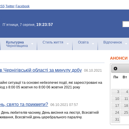
RSS
Twitter
Facebook
19:23:57
П`ятниця, 7 серпня,
Культурна
Стиль життя
Освіта
Відпочинок
Чернігівщина
АНОНСИ 
в Чернігівській області за минулу добу
06.10.2021
Пн
Вт
йні ситуації та основні небезпечні події, які зареєстровані на
ріод з 8:00 05 жовтня по 8:00 06 жовтня 2021 року
3
4
10
11
нь, свято та прикмети?
06.10.2021 07:57
17
18
є День любителів часнику, День висіння на люстрі, Всесвітній
24
25
живання, Всесвітній день церебрального паралічу.
31