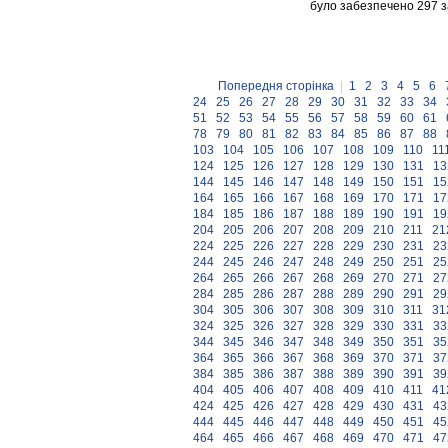
було забезпечено 297 за
Попередня сторінка
|
1
2
3
4
5
6
24
25
26
27
28
29
30
31
32
33
34
51
52
53
54
55
56
57
58
59
60
61
78
79
80
81
82
83
84
85
86
87
88
103
104
105
106
107
108
109
110
11
124
125
126
127
128
129
130
131
13
144
145
146
147
148
149
150
151
15
164
165
166
167
168
169
170
171
17
184
185
186
187
188
189
190
191
19
204
205
206
207
208
209
210
211
21
224
225
226
227
228
229
230
231
23
244
245
246
247
248
249
250
251
25
264
265
266
267
268
269
270
271
27
284
285
286
287
288
289
290
291
29
304
305
306
307
308
309
310
311
31
324
325
326
327
328
329
330
331
33
344
345
346
347
348
349
350
351
35
364
365
366
367
368
369
370
371
37
384
385
386
387
388
389
390
391
39
404
405
406
407
408
409
410
411
41
424
425
426
427
428
429
430
431
43
444
445
446
447
448
449
450
451
45
464
465
466
467
468
469
470
471
47