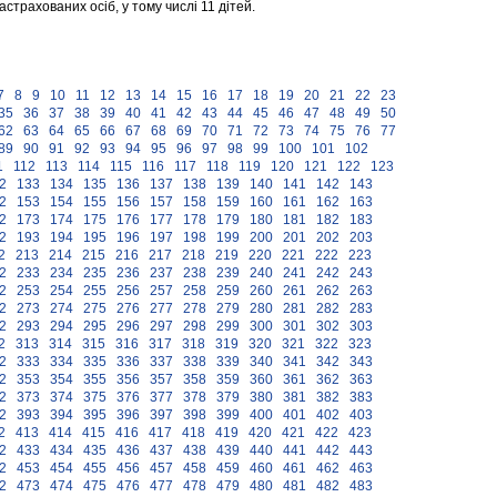
страхованих осіб, у тому числі 11 дітей.
7
8
9
10
11
12
13
14
15
16
17
18
19
20
21
22
23
35
36
37
38
39
40
41
42
43
44
45
46
47
48
49
50
62
63
64
65
66
67
68
69
70
71
72
73
74
75
76
77
89
90
91
92
93
94
95
96
97
98
99
100
101
102
1
112
113
114
115
116
117
118
119
120
121
122
123
2
133
134
135
136
137
138
139
140
141
142
143
2
153
154
155
156
157
158
159
160
161
162
163
2
173
174
175
176
177
178
179
180
181
182
183
2
193
194
195
196
197
198
199
200
201
202
203
2
213
214
215
216
217
218
219
220
221
222
223
2
233
234
235
236
237
238
239
240
241
242
243
2
253
254
255
256
257
258
259
260
261
262
263
2
273
274
275
276
277
278
279
280
281
282
283
2
293
294
295
296
297
298
299
300
301
302
303
2
313
314
315
316
317
318
319
320
321
322
323
2
333
334
335
336
337
338
339
340
341
342
343
2
353
354
355
356
357
358
359
360
361
362
363
2
373
374
375
376
377
378
379
380
381
382
383
2
393
394
395
396
397
398
399
400
401
402
403
2
413
414
415
416
417
418
419
420
421
422
423
2
433
434
435
436
437
438
439
440
441
442
443
2
453
454
455
456
457
458
459
460
461
462
463
2
473
474
475
476
477
478
479
480
481
482
483