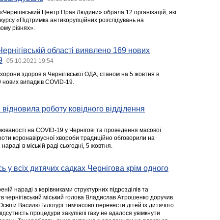
«Чернігівський Центр Прав Людини» обрала 12 організацій, які
урсу «Підтримка антикорупційних розслідувань на
ому рівнях».
Чернігівській області виявлено 169 нових
9
05.10.2021 19:54
орони здоров’я Чернігівської ОДА, станом на 5 жовтня в
9 нових випадків COVID-19.
 відновила роботу ковідного відділення
ваності на COVID-19 у Чернігові та проведення масової
роти коронавірусної хвороби традиційно обговорили на
араді в міській раді сьогодні, 5 жовтня.
ь у всіх дитячих садках Чернігова крім одного
ній нараді з керівниками структурних підрозділів та
в чернігівський міський голова Владислав Атрошенко доручив
світи Василю Білогурі тимчасово перевести дітей із дитячого
ідсутність процедури закупівлі газу не вдалося увімкнути