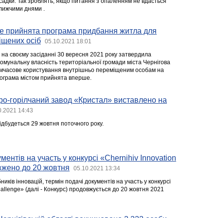
 садки. Так зроблять, якщо питання з опаленням не вдасться
лижчими днями .
ше прийнята програма придбання житла для
іщених осіб
05.10.2021 18:01
а на своєму засіданні 30 вересня 2021 року затвердила
омунальну власність територіальної громади міста Чернігова
имчасове користування внутрішньо переміщеним особам на
рограма містом прийнята вперше.
еро-горілчаний завод «Кристал» виставлено на
0.2021 14:43
відбудеться 29 жовтня поточного року.
ментів на участь у конкурсі «Chernihiv Innovation
вжено до 20 жовтня
05.10.2021 13:34
ків інновацій, термін подачі документів на участь у конкурсі
hallenge» (далі - Конкурс) продовжується до 20 жовтня 2021