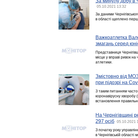
За минулу добу в 
05.10.2021 13:32
За даними Чернігівськог
в області щеплено перш
Важкоатлетка Вал
змагань серед юні
Представниця Чернігівщ
місце у вправі ривок на 
атлетики.
Змістовно від МОЗ
при підозрі на Cov
З таким питанням часто 
коронавірусну хворобу (
встановлення правильно
На Чернігівщині р
297 осіб
05.10.2021 
З початку року управлін
в Чернігівській області