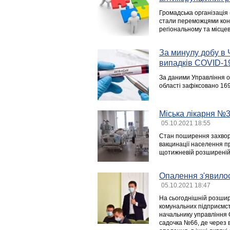
Громадська організація 
стали переможцями конк
регіональному та місцев
За минулу добу в 
випадків COVID-1
За даними Управління ох
області зафіксовано 16
Міська лікарня №3
05.10.2021 18:55
Cтан поширення захворю
вакцинації населення п
щотижневій розширеній н
Опалення з'явилос
05.10.2021 18:47
На сьогоднішній розшире
комунальних підприємст
начальнику управління О
садочка №66, де через в