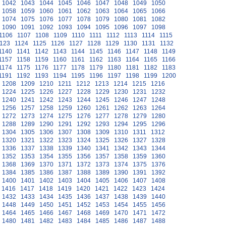
1042
1043
1044
1045
1046
1047
1048
1049
1050
1058
1059
1060
1061
1062
1063
1064
1065
1066
1074
1075
1076
1077
1078
1079
1080
1081
1082
1090
1091
1092
1093
1094
1095
1096
1097
1098
1106
1107
1108
1109
1110
1111
1112
1113
1114
1115
123
1124
1125
1126
1127
1128
1129
1130
1131
1132
1140
1141
1142
1143
1144
1145
1146
1147
1148
1149
1157
1158
1159
1160
1161
1162
1163
1164
1165
1166
1174
1175
1176
1177
1178
1179
1180
1181
1182
1183
1191
1192
1193
1194
1195
1196
1197
1198
1199
1200
1208
1209
1210
1211
1212
1213
1214
1215
1216
1224
1225
1226
1227
1228
1229
1230
1231
1232
1240
1241
1242
1243
1244
1245
1246
1247
1248
1256
1257
1258
1259
1260
1261
1262
1263
1264
1272
1273
1274
1275
1276
1277
1278
1279
1280
1288
1289
1290
1291
1292
1293
1294
1295
1296
1304
1305
1306
1307
1308
1309
1310
1311
1312
1320
1321
1322
1323
1324
1325
1326
1327
1328
1336
1337
1338
1339
1340
1341
1342
1343
1344
1352
1353
1354
1355
1356
1357
1358
1359
1360
1368
1369
1370
1371
1372
1373
1374
1375
1376
1384
1385
1386
1387
1388
1389
1390
1391
1392
1400
1401
1402
1403
1404
1405
1406
1407
1408
1416
1417
1418
1419
1420
1421
1422
1423
1424
1432
1433
1434
1435
1436
1437
1438
1439
1440
1448
1449
1450
1451
1452
1453
1454
1455
1456
1464
1465
1466
1467
1468
1469
1470
1471
1472
1480
1481
1482
1483
1484
1485
1486
1487
1488