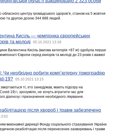
Чернігівській області вакциновано 2 323 особи
о обласного центру громадського здоров’я, станом на 5 жовтня
ою та другою дозою 344 888 людей.
ентина Кисіль — чемпіонка європейських
орів та молоді
05.10.2021 13:18
ини Валентина Кисіль (вагова категорія +87 кг) здобула перше
чемпіонаті Європи серед юніорів та молоді до 23 років з важкої
: Чи необхідно робити комп’ютерну томографію
id-19?
05.10.2021 13:15
звертаються ті, хто занедужав, мають підозру на
Covid-19) і, зрозуміло, не хочуть втратити час для
го діагнозу і призначення необхідного лікування.
еабілітацією після хвороб і травм забезпечено
13:02
ням виконавчої дирекції Фонду соціального страхування України
 медичною реабілітацію після перенесених захворювань і травм