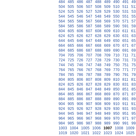
484
485
486
487
488
489
490
491
49
504
505
506
507
508
509
510
511
51
524
525
526
527
528
529
530
531
53
544
545
546
547
548
549
550
551
55
564
565
566
567
568
569
570
571
57
584
585
586
587
588
589
590
591
59
604
605
606
607
608
609
610
611
61
624
625
626
627
628
629
630
631
63
644
645
646
647
648
649
650
651
65
664
665
666
667
668
669
670
671
67
684
685
686
687
688
689
690
691
69
704
705
706
707
708
709
710
711
71
724
725
726
727
728
729
730
731
73
744
745
746
747
748
749
750
751
75
764
765
766
767
768
769
770
771
77
784
785
786
787
788
789
790
791
79
804
805
806
807
808
809
810
811
81
824
825
826
827
828
829
830
831
83
844
845
846
847
848
849
850
851
85
864
865
866
867
868
869
870
871
87
884
885
886
887
888
889
890
891
89
904
905
906
907
908
909
910
911
91
924
925
926
927
928
929
930
931
93
944
945
946
947
948
949
950
951
95
964
965
966
967
968
969
970
971
97
984
985
986
987
988
989
990
991
99
1003
1004
1005
1006
1007
1008
1009
1019
1020
1021
1022
1023
1024
1025