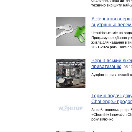
опалення, в інші дитячі
технічно вирішити найб
У Чернігові впер
внутрішньо перем
Чернігівська міська рад
Програму придбання у к
житла для надання в т
2021-2024 роки. Така п
Чернігівський лік
приватизацію
05.1
Аукціон з приватизації 
Термін подачі доку
Challenge» продо
За побажаннями розробни
«Chernihiv Innovation C
року включно.