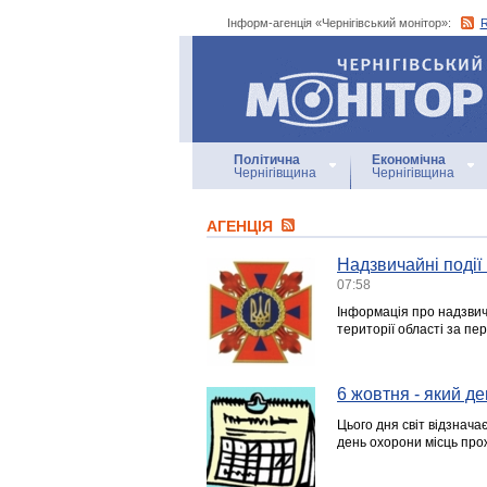
Інформ-агенція «Чернігівський монітор»:
Інформ-агенція
«Чернігівський монітор»
Політична
Економічна
Чернігівщина
Чернігівщина
АГЕНЦIЯ
Надзвичайні події 
07:58
Інформація про надзвича
території області за пе
6 жовтня - який де
Цього дня світ відзнача
день охорони місць про