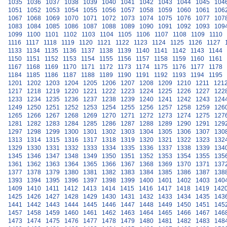
1035
1036
1037
1038
1039
1040
1041
1042
1043
1044
1045
104
1051
1052
1053
1054
1055
1056
1057
1058
1059
1060
1061
106
1067
1068
1069
1070
1071
1072
1073
1074
1075
1076
1077
107
1083
1084
1085
1086
1087
1088
1089
1090
1091
1092
1093
109
1099
1100
1101
1102
1103
1104
1105
1106
1107
1108
1109
1110
1116
1117
1118
1119
1120
1121
1122
1123
1124
1125
1126
1127
1133
1134
1135
1136
1137
1138
1139
1140
1141
1142
1143
1144
1150
1151
1152
1153
1154
1155
1156
1157
1158
1159
1160
1161
1167
1168
1169
1170
1171
1172
1173
1174
1175
1176
1177
1178
1184
1185
1186
1187
1188
1189
1190
1191
1192
1193
1194
1195
1201
1202
1203
1204
1205
1206
1207
1208
1209
1210
1211
121
1217
1218
1219
1220
1221
1222
1223
1224
1225
1226
1227
122
1233
1234
1235
1236
1237
1238
1239
1240
1241
1242
1243
124
1249
1250
1251
1252
1253
1254
1255
1256
1257
1258
1259
126
1265
1266
1267
1268
1269
1270
1271
1272
1273
1274
1275
127
1281
1282
1283
1284
1285
1286
1287
1288
1289
1290
1291
129
1297
1298
1299
1300
1301
1302
1303
1304
1305
1306
1307
130
1313
1314
1315
1316
1317
1318
1319
1320
1321
1322
1323
132
1329
1330
1331
1332
1333
1334
1335
1336
1337
1338
1339
134
1345
1346
1347
1348
1349
1350
1351
1352
1353
1354
1355
135
1361
1362
1363
1364
1365
1366
1367
1368
1369
1370
1371
137
1377
1378
1379
1380
1381
1382
1383
1384
1385
1386
1387
138
1393
1394
1395
1396
1397
1398
1399
1400
1401
1402
1403
140
1409
1410
1411
1412
1413
1414
1415
1416
1417
1418
1419
142
1425
1426
1427
1428
1429
1430
1431
1432
1433
1434
1435
143
1441
1442
1443
1444
1445
1446
1447
1448
1449
1450
1451
145
1457
1458
1459
1460
1461
1462
1463
1464
1465
1466
1467
146
1473
1474
1475
1476
1477
1478
1479
1480
1481
1482
1483
148