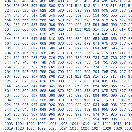
484
485
486
487
488
489
490
491
492
493
494
495
496
497
4
504
505
506
507
508
509
510
511
512
513
514
515
516
517
5
524
525
526
527
528
529
530
531
532
533
534
535
536
537
5
544
545
546
547
548
549
550
551
552
553
554
555
556
557
5
564
565
566
567
568
569
570
571
572
573
574
575
576
577
5
584
585
586
587
588
589
590
591
592
593
594
595
596
597
5
604
605
606
607
608
609
610
611
612
613
614
615
616
617
6
624
625
626
627
628
629
630
631
632
633
634
635
636
637
6
644
645
646
647
648
649
650
651
652
653
654
655
656
657
6
664
665
666
667
668
669
670
671
672
673
674
675
676
677
6
684
685
686
687
688
689
690
691
692
693
694
695
696
697
6
704
705
706
707
708
709
710
711
712
713
714
715
716
717
7
724
725
726
727
728
729
730
731
732
733
734
735
736
737
7
744
745
746
747
748
749
750
751
752
753
754
755
756
757
7
764
765
766
767
768
769
770
771
772
773
774
775
776
777
7
784
785
786
787
788
789
790
791
792
793
794
795
796
797
7
804
805
806
807
808
809
810
811
812
813
814
815
816
817
8
824
825
826
827
828
829
830
831
832
833
834
835
836
837
8
844
845
846
847
848
849
850
851
852
853
854
855
856
857
8
864
865
866
867
868
869
870
871
872
873
874
875
876
877
8
884
885
886
887
888
889
890
891
892
893
894
895
896
897
8
904
905
906
907
908
909
910
911
912
913
914
915
916
917
9
924
925
926
927
928
929
930
931
932
933
934
935
936
937
9
944
945
946
947
948
949
950
951
952
953
954
955
956
957
9
964
965
966
967
968
969
970
971
972
973
974
975
976
977
9
984
985
986
987
988
989
990
991
992
993
994
995
996
997
9
1003
1004
1005
1006
1007
1008
1009
1010
1011
1012
1013
101
1019
1020
1021
1022
1023
1024
1025
1026
1027
1028
1029
103