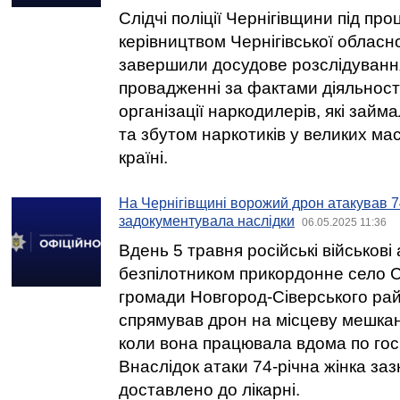
Слідчі поліції Чернігівщини під пр
керівництвом Чернігівської обласн
завершили досудове розслідуванн
провадженні за фактами діяльност
організації наркодилерів, які зай
та збутом наркотиків у великих ма
країні.
На Чернігівщині ворожий дрон атакував 74
задокументувала наслідки
06.05.2025 11:36
Вдень 5 травня російські військові
безпілотником прикордонне село С
громади Новгород-Сіверського рай
спрямував дрон на місцеву мешкан
коли вона працювала вдома по гос
Внаслідок атаки 74-річна жінка заз
доставлено до лікарні.