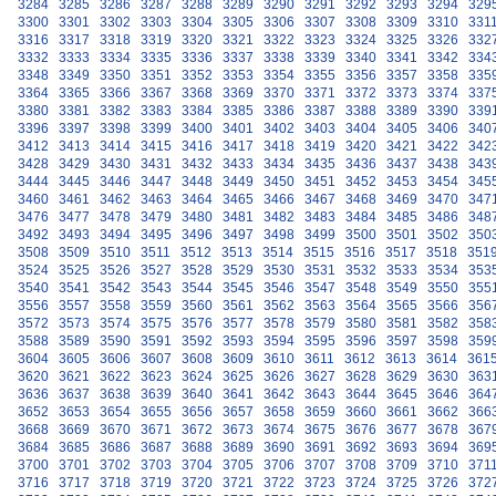
3284
3285
3286
3287
3288
3289
3290
3291
3292
3293
3294
329
3300
3301
3302
3303
3304
3305
3306
3307
3308
3309
3310
331
3316
3317
3318
3319
3320
3321
3322
3323
3324
3325
3326
332
3332
3333
3334
3335
3336
3337
3338
3339
3340
3341
3342
334
3348
3349
3350
3351
3352
3353
3354
3355
3356
3357
3358
335
3364
3365
3366
3367
3368
3369
3370
3371
3372
3373
3374
337
3380
3381
3382
3383
3384
3385
3386
3387
3388
3389
3390
339
3396
3397
3398
3399
3400
3401
3402
3403
3404
3405
3406
340
3412
3413
3414
3415
3416
3417
3418
3419
3420
3421
3422
342
3428
3429
3430
3431
3432
3433
3434
3435
3436
3437
3438
343
3444
3445
3446
3447
3448
3449
3450
3451
3452
3453
3454
345
3460
3461
3462
3463
3464
3465
3466
3467
3468
3469
3470
347
3476
3477
3478
3479
3480
3481
3482
3483
3484
3485
3486
348
3492
3493
3494
3495
3496
3497
3498
3499
3500
3501
3502
350
3508
3509
3510
3511
3512
3513
3514
3515
3516
3517
3518
351
3524
3525
3526
3527
3528
3529
3530
3531
3532
3533
3534
353
3540
3541
3542
3543
3544
3545
3546
3547
3548
3549
3550
355
3556
3557
3558
3559
3560
3561
3562
3563
3564
3565
3566
356
3572
3573
3574
3575
3576
3577
3578
3579
3580
3581
3582
358
3588
3589
3590
3591
3592
3593
3594
3595
3596
3597
3598
359
3604
3605
3606
3607
3608
3609
3610
3611
3612
3613
3614
361
3620
3621
3622
3623
3624
3625
3626
3627
3628
3629
3630
363
3636
3637
3638
3639
3640
3641
3642
3643
3644
3645
3646
364
3652
3653
3654
3655
3656
3657
3658
3659
3660
3661
3662
366
3668
3669
3670
3671
3672
3673
3674
3675
3676
3677
3678
367
3684
3685
3686
3687
3688
3689
3690
3691
3692
3693
3694
369
3700
3701
3702
3703
3704
3705
3706
3707
3708
3709
3710
371
3716
3717
3718
3719
3720
3721
3722
3723
3724
3725
3726
372