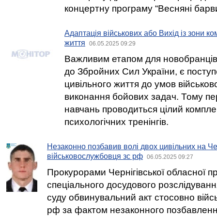
концертну програму “Весняні барви
Адаптація військових або Вихід із зони к
життя
06.05.2025 09:29
Важливим етапом для новобранців,
до Збройних Сил України, є поступ
цивільного життя до умов військово
виконання бойових задач. Тому пе
навчань проводиться цілий комплек
психологічних тренінгів.
Незаконно позбавив волі двох цивільних на Че
військовослужбовця зс рф
06.05.2025 09:27
Прокурорами Чернігівської обласної п
спеціального досудового розслідуван
суду обвинувальний акт стосовно війс
рф за фактом незаконного позбавленн