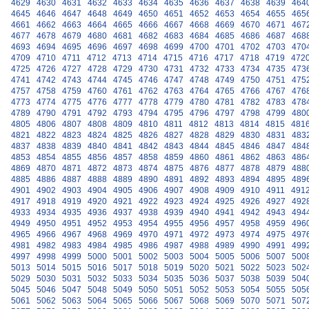
4629
4630
4631
4632
4633
4634
4635
4636
4637
4638
4639
464
4645
4646
4647
4648
4649
4650
4651
4652
4653
4654
4655
465
4661
4662
4663
4664
4665
4666
4667
4668
4669
4670
4671
467
4677
4678
4679
4680
4681
4682
4683
4684
4685
4686
4687
468
4693
4694
4695
4696
4697
4698
4699
4700
4701
4702
4703
470
4709
4710
4711
4712
4713
4714
4715
4716
4717
4718
4719
472
4725
4726
4727
4728
4729
4730
4731
4732
4733
4734
4735
473
4741
4742
4743
4744
4745
4746
4747
4748
4749
4750
4751
475
4757
4758
4759
4760
4761
4762
4763
4764
4765
4766
4767
476
4773
4774
4775
4776
4777
4778
4779
4780
4781
4782
4783
478
4789
4790
4791
4792
4793
4794
4795
4796
4797
4798
4799
480
4805
4806
4807
4808
4809
4810
4811
4812
4813
4814
4815
481
4821
4822
4823
4824
4825
4826
4827
4828
4829
4830
4831
483
4837
4838
4839
4840
4841
4842
4843
4844
4845
4846
4847
484
4853
4854
4855
4856
4857
4858
4859
4860
4861
4862
4863
486
4869
4870
4871
4872
4873
4874
4875
4876
4877
4878
4879
488
4885
4886
4887
4888
4889
4890
4891
4892
4893
4894
4895
489
4901
4902
4903
4904
4905
4906
4907
4908
4909
4910
4911
491
4917
4918
4919
4920
4921
4922
4923
4924
4925
4926
4927
492
4933
4934
4935
4936
4937
4938
4939
4940
4941
4942
4943
494
4949
4950
4951
4952
4953
4954
4955
4956
4957
4958
4959
496
4965
4966
4967
4968
4969
4970
4971
4972
4973
4974
4975
497
4981
4982
4983
4984
4985
4986
4987
4988
4989
4990
4991
499
4997
4998
4999
5000
5001
5002
5003
5004
5005
5006
5007
500
5013
5014
5015
5016
5017
5018
5019
5020
5021
5022
5023
502
5029
5030
5031
5032
5033
5034
5035
5036
5037
5038
5039
504
5045
5046
5047
5048
5049
5050
5051
5052
5053
5054
5055
505
5061
5062
5063
5064
5065
5066
5067
5068
5069
5070
5071
507