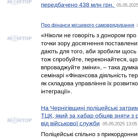
передбачено 438 млн грн.
05.05.2025
Про фінанси місцевого самоврядування
«Ніколи не говоріть з донором про
точки зору досягнення поставлени
дають для того, аби зробили щось 
тож спробуйте, переконайтеся, що 
впроваджуйте зміни», – така думк
семінарі «Фінансова діяльність те
як складова управління їх розвитк
інтеграції».
На Чернігівщині поліцейські затри
ТЦК, який за хабар обіцяв зняти з
від військової служби
05.05.2025 13:05
Поліцейські спільно з прикордонн