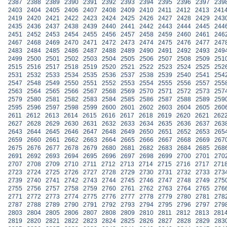
2387
2388
2389
2390
2391
2392
2393
2394
2395
2396
2397
239
2403
2404
2405
2406
2407
2408
2409
2410
2411
2412
2413
241
2419
2420
2421
2422
2423
2424
2425
2426
2427
2428
2429
243
2435
2436
2437
2438
2439
2440
2441
2442
2443
2444
2445
244
2451
2452
2453
2454
2455
2456
2457
2458
2459
2460
2461
246
2467
2468
2469
2470
2471
2472
2473
2474
2475
2476
2477
247
2483
2484
2485
2486
2487
2488
2489
2490
2491
2492
2493
249
2499
2500
2501
2502
2503
2504
2505
2506
2507
2508
2509
251
2515
2516
2517
2518
2519
2520
2521
2522
2523
2524
2525
252
2531
2532
2533
2534
2535
2536
2537
2538
2539
2540
2541
254
2547
2548
2549
2550
2551
2552
2553
2554
2555
2556
2557
255
2563
2564
2565
2566
2567
2568
2569
2570
2571
2572
2573
257
2579
2580
2581
2582
2583
2584
2585
2586
2587
2588
2589
259
2595
2596
2597
2598
2599
2600
2601
2602
2603
2604
2605
260
2611
2612
2613
2614
2615
2616
2617
2618
2619
2620
2621
262
2627
2628
2629
2630
2631
2632
2633
2634
2635
2636
2637
263
2643
2644
2645
2646
2647
2648
2649
2650
2651
2652
2653
265
2659
2660
2661
2662
2663
2664
2665
2666
2667
2668
2669
267
2675
2676
2677
2678
2679
2680
2681
2682
2683
2684
2685
268
2691
2692
2693
2694
2695
2696
2697
2698
2699
2700
2701
270
2707
2708
2709
2710
2711
2712
2713
2714
2715
2716
2717
271
2723
2724
2725
2726
2727
2728
2729
2730
2731
2732
2733
273
2739
2740
2741
2742
2743
2744
2745
2746
2747
2748
2749
275
2755
2756
2757
2758
2759
2760
2761
2762
2763
2764
2765
276
2771
2772
2773
2774
2775
2776
2777
2778
2779
2780
2781
278
2787
2788
2789
2790
2791
2792
2793
2794
2795
2796
2797
279
2803
2804
2805
2806
2807
2808
2809
2810
2811
2812
2813
281
2819
2820
2821
2822
2823
2824
2825
2826
2827
2828
2829
283