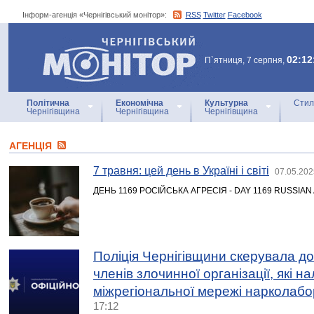
Інформ-агенція «Чернігівський монітор»:
RSS
Twitter
Facebook
Інформ-агенція
«Чернігівський монітор»
02:12
П`ятниця, 7 серпня,
Політична
Економічна
Культурна
Стил
Чернігівщина
Чернігівщина
Чернігівщина
АГЕНЦIЯ
7 травня: цей день в Україні і світі
07.05.202
ДЕНЬ 1169 РОСІЙСЬКА АГРЕСІЯ - DAY 1169 RUSSIA
Поліція Чернігівщини скерувала до
членів злочинної організації, які н
міжрегіональної мережі нарколабо
17:12