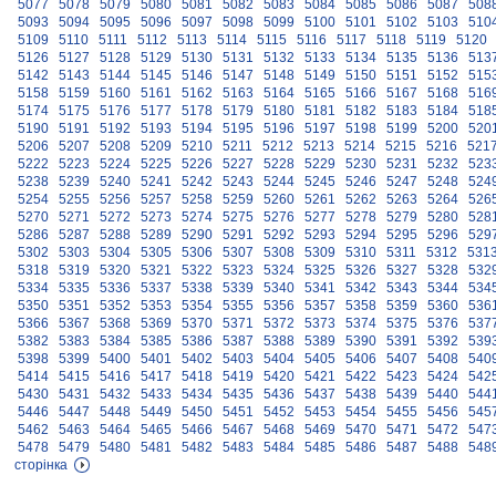
5077
5078
5079
5080
5081
5082
5083
5084
5085
5086
5087
508
5093
5094
5095
5096
5097
5098
5099
5100
5101
5102
5103
510
5109
5110
5111
5112
5113
5114
5115
5116
5117
5118
5119
5120
5126
5127
5128
5129
5130
5131
5132
5133
5134
5135
5136
513
5142
5143
5144
5145
5146
5147
5148
5149
5150
5151
5152
515
5158
5159
5160
5161
5162
5163
5164
5165
5166
5167
5168
516
5174
5175
5176
5177
5178
5179
5180
5181
5182
5183
5184
518
5190
5191
5192
5193
5194
5195
5196
5197
5198
5199
5200
520
5206
5207
5208
5209
5210
5211
5212
5213
5214
5215
5216
521
5222
5223
5224
5225
5226
5227
5228
5229
5230
5231
5232
523
5238
5239
5240
5241
5242
5243
5244
5245
5246
5247
5248
524
5254
5255
5256
5257
5258
5259
5260
5261
5262
5263
5264
526
5270
5271
5272
5273
5274
5275
5276
5277
5278
5279
5280
528
5286
5287
5288
5289
5290
5291
5292
5293
5294
5295
5296
529
5302
5303
5304
5305
5306
5307
5308
5309
5310
5311
5312
531
5318
5319
5320
5321
5322
5323
5324
5325
5326
5327
5328
532
5334
5335
5336
5337
5338
5339
5340
5341
5342
5343
5344
534
5350
5351
5352
5353
5354
5355
5356
5357
5358
5359
5360
536
5366
5367
5368
5369
5370
5371
5372
5373
5374
5375
5376
537
5382
5383
5384
5385
5386
5387
5388
5389
5390
5391
5392
539
5398
5399
5400
5401
5402
5403
5404
5405
5406
5407
5408
540
5414
5415
5416
5417
5418
5419
5420
5421
5422
5423
5424
542
5430
5431
5432
5433
5434
5435
5436
5437
5438
5439
5440
544
5446
5447
5448
5449
5450
5451
5452
5453
5454
5455
5456
545
5462
5463
5464
5465
5466
5467
5468
5469
5470
5471
5472
547
5478
5479
5480
5481
5482
5483
5484
5485
5486
5487
5488
548
сторінка