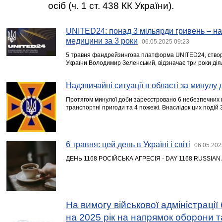
осіб (ч. 1 ст. 438 КК України).
UNITED24: понад 3 мільярди гривень – на 
медицини за 3 роки
06.05.2025 09:23
5 травня фандрейзингова платформа UNITED24, створе
України Володимир Зеленський, відзначає три роки дія
Надзвичайні ситуації в області за минулу 
Протягом минулої доби зареєстровано 6 небезпечних п
транспортні пригоди та 4 пожежі. Внаслідок цих подій
6 травня: цей день в Україні і світі
06.05.202
ДЕНЬ 1168 РОСІЙСЬКА АГРЕСІЯ - DAY 1168 RUSSIA
На вимогу військової адміністраці
на 2025 рік на напрямок оборони т