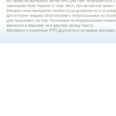
Всі права на матеріали, які містить цей сайт, охороняються у 
законодавством України, в тому числі, про авторське право і 
Використання матерiалiв monitor.cn.ua дозволяється за умов
Для iнтернет-видань обов'язковим є гiперпосилання на monito
для пошукових систем. Посилання та гіперпосилання повинні
виключно в першому чи в другому абзаці тексту.
Матеріали з позначкою (PR) друкуються на правах реклами..