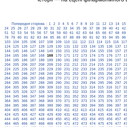
Попередня сторінка
|
1
2
3
4
5
6
7
8
9
10
11
12
13
14
15
24
25
26
27
28
29
30
31
32
33
34
35
36
37
38
39
40
41
42
51
52
53
54
55
56
57
58
59
60
61
62
63
64
65
66
67
68
69
78
79
80
81
82
83
84
85
86
87
88
89
90
91
92
93
94
95
96
103
104
105
106
107
108
109
110
111
112
113
114
115
116
117
124
125
126
127
128
129
130
131
132
133
134
135
136
137
1
144
145
146
147
148
149
150
151
152
153
154
155
156
157
1
164
165
166
167
168
169
170
171
172
173
174
175
176
177
1
184
185
186
187
188
189
190
191
192
193
194
195
196
197
1
204
205
206
207
208
209
210
211
212
213
214
215
216
217
2
224
225
226
227
228
229
230
231
232
233
234
235
236
237
2
244
245
246
247
248
249
250
251
252
253
254
255
256
257
2
264
265
266
267
268
269
270
271
272
273
274
275
276
277
2
284
285
286
287
288
289
290
291
292
293
294
295
296
297
2
304
305
306
307
308
309
310
311
312
313
314
315
316
317
3
324
325
326
327
328
329
330
331
332
333
334
335
336
337
3
344
345
346
347
348
349
350
351
352
353
354
355
356
357
3
364
365
366
367
368
369
370
371
372
373
374
375
376
377
3
384
385
386
387
388
389
390
391
392
393
394
395
396
397
3
404
405
406
407
408
409
410
411
412
413
414
415
416
417
4
424
425
426
427
428
429
430
431
432
433
434
435
436
437
4
444
445
446
447
448
449
450
451
452
453
454
455
456
457
4
464
465
466
467
468
469
470
471
472
473
474
475
476
477
4