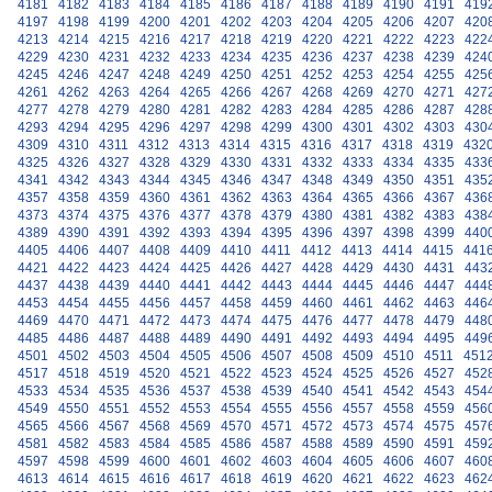
4181
4182
4183
4184
4185
4186
4187
4188
4189
4190
4191
419
4197
4198
4199
4200
4201
4202
4203
4204
4205
4206
4207
420
4213
4214
4215
4216
4217
4218
4219
4220
4221
4222
4223
422
4229
4230
4231
4232
4233
4234
4235
4236
4237
4238
4239
424
4245
4246
4247
4248
4249
4250
4251
4252
4253
4254
4255
425
4261
4262
4263
4264
4265
4266
4267
4268
4269
4270
4271
427
4277
4278
4279
4280
4281
4282
4283
4284
4285
4286
4287
428
4293
4294
4295
4296
4297
4298
4299
4300
4301
4302
4303
430
4309
4310
4311
4312
4313
4314
4315
4316
4317
4318
4319
432
4325
4326
4327
4328
4329
4330
4331
4332
4333
4334
4335
433
4341
4342
4343
4344
4345
4346
4347
4348
4349
4350
4351
435
4357
4358
4359
4360
4361
4362
4363
4364
4365
4366
4367
436
4373
4374
4375
4376
4377
4378
4379
4380
4381
4382
4383
438
4389
4390
4391
4392
4393
4394
4395
4396
4397
4398
4399
440
4405
4406
4407
4408
4409
4410
4411
4412
4413
4414
4415
441
4421
4422
4423
4424
4425
4426
4427
4428
4429
4430
4431
443
4437
4438
4439
4440
4441
4442
4443
4444
4445
4446
4447
444
4453
4454
4455
4456
4457
4458
4459
4460
4461
4462
4463
446
4469
4470
4471
4472
4473
4474
4475
4476
4477
4478
4479
448
4485
4486
4487
4488
4489
4490
4491
4492
4493
4494
4495
449
4501
4502
4503
4504
4505
4506
4507
4508
4509
4510
4511
451
4517
4518
4519
4520
4521
4522
4523
4524
4525
4526
4527
452
4533
4534
4535
4536
4537
4538
4539
4540
4541
4542
4543
454
4549
4550
4551
4552
4553
4554
4555
4556
4557
4558
4559
456
4565
4566
4567
4568
4569
4570
4571
4572
4573
4574
4575
457
4581
4582
4583
4584
4585
4586
4587
4588
4589
4590
4591
459
4597
4598
4599
4600
4601
4602
4603
4604
4605
4606
4607
460
4613
4614
4615
4616
4617
4618
4619
4620
4621
4622
4623
462