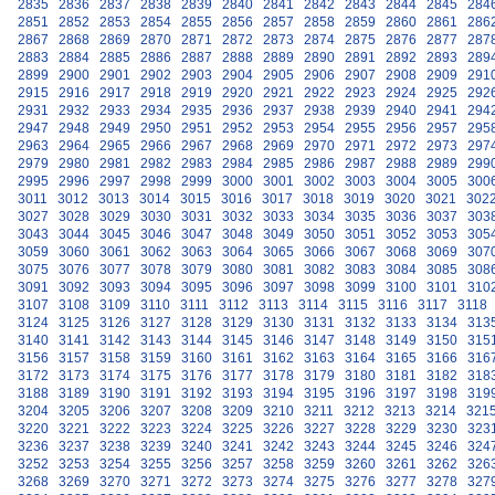
2835
2836
2837
2838
2839
2840
2841
2842
2843
2844
2845
284
2851
2852
2853
2854
2855
2856
2857
2858
2859
2860
2861
286
2867
2868
2869
2870
2871
2872
2873
2874
2875
2876
2877
287
2883
2884
2885
2886
2887
2888
2889
2890
2891
2892
2893
289
2899
2900
2901
2902
2903
2904
2905
2906
2907
2908
2909
291
2915
2916
2917
2918
2919
2920
2921
2922
2923
2924
2925
292
2931
2932
2933
2934
2935
2936
2937
2938
2939
2940
2941
294
2947
2948
2949
2950
2951
2952
2953
2954
2955
2956
2957
295
2963
2964
2965
2966
2967
2968
2969
2970
2971
2972
2973
297
2979
2980
2981
2982
2983
2984
2985
2986
2987
2988
2989
299
2995
2996
2997
2998
2999
3000
3001
3002
3003
3004
3005
300
3011
3012
3013
3014
3015
3016
3017
3018
3019
3020
3021
302
3027
3028
3029
3030
3031
3032
3033
3034
3035
3036
3037
303
3043
3044
3045
3046
3047
3048
3049
3050
3051
3052
3053
305
3059
3060
3061
3062
3063
3064
3065
3066
3067
3068
3069
307
3075
3076
3077
3078
3079
3080
3081
3082
3083
3084
3085
308
3091
3092
3093
3094
3095
3096
3097
3098
3099
3100
3101
310
3107
3108
3109
3110
3111
3112
3113
3114
3115
3116
3117
3118
3124
3125
3126
3127
3128
3129
3130
3131
3132
3133
3134
313
3140
3141
3142
3143
3144
3145
3146
3147
3148
3149
3150
315
3156
3157
3158
3159
3160
3161
3162
3163
3164
3165
3166
316
3172
3173
3174
3175
3176
3177
3178
3179
3180
3181
3182
318
3188
3189
3190
3191
3192
3193
3194
3195
3196
3197
3198
319
3204
3205
3206
3207
3208
3209
3210
3211
3212
3213
3214
321
3220
3221
3222
3223
3224
3225
3226
3227
3228
3229
3230
323
3236
3237
3238
3239
3240
3241
3242
3243
3244
3245
3246
324
3252
3253
3254
3255
3256
3257
3258
3259
3260
3261
3262
326
3268
3269
3270
3271
3272
3273
3274
3275
3276
3277
3278
327