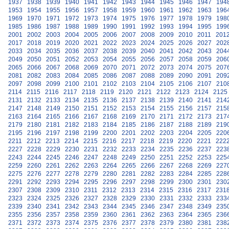
1937
1938
1939
1940
1941
1942
1943
1944
1945
1946
1947
194
1953
1954
1955
1956
1957
1958
1959
1960
1961
1962
1963
196
1969
1970
1971
1972
1973
1974
1975
1976
1977
1978
1979
198
1985
1986
1987
1988
1989
1990
1991
1992
1993
1994
1995
199
2001
2002
2003
2004
2005
2006
2007
2008
2009
2010
2011
201
2017
2018
2019
2020
2021
2022
2023
2024
2025
2026
2027
202
2033
2034
2035
2036
2037
2038
2039
2040
2041
2042
2043
204
2049
2050
2051
2052
2053
2054
2055
2056
2057
2058
2059
206
2065
2066
2067
2068
2069
2070
2071
2072
2073
2074
2075
207
2081
2082
2083
2084
2085
2086
2087
2088
2089
2090
2091
209
2097
2098
2099
2100
2101
2102
2103
2104
2105
2106
2107
210
2114
2115
2116
2117
2118
2119
2120
2121
2122
2123
2124
2125
2131
2132
2133
2134
2135
2136
2137
2138
2139
2140
2141
214
2147
2148
2149
2150
2151
2152
2153
2154
2155
2156
2157
215
2163
2164
2165
2166
2167
2168
2169
2170
2171
2172
2173
217
2179
2180
2181
2182
2183
2184
2185
2186
2187
2188
2189
219
2195
2196
2197
2198
2199
2200
2201
2202
2203
2204
2205
220
2211
2212
2213
2214
2215
2216
2217
2218
2219
2220
2221
222
2227
2228
2229
2230
2231
2232
2233
2234
2235
2236
2237
223
2243
2244
2245
2246
2247
2248
2249
2250
2251
2252
2253
225
2259
2260
2261
2262
2263
2264
2265
2266
2267
2268
2269
227
2275
2276
2277
2278
2279
2280
2281
2282
2283
2284
2285
228
2291
2292
2293
2294
2295
2296
2297
2298
2299
2300
2301
230
2307
2308
2309
2310
2311
2312
2313
2314
2315
2316
2317
231
2323
2324
2325
2326
2327
2328
2329
2330
2331
2332
2333
233
2339
2340
2341
2342
2343
2344
2345
2346
2347
2348
2349
235
2355
2356
2357
2358
2359
2360
2361
2362
2363
2364
2365
236
2371
2372
2373
2374
2375
2376
2377
2378
2379
2380
2381
238