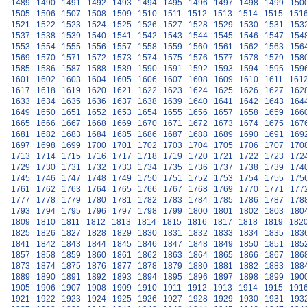
1489
1490
1491
1492
1493
1494
1495
1496
1497
1498
1499
150
1505
1506
1507
1508
1509
1510
1511
1512
1513
1514
1515
151
1521
1522
1523
1524
1525
1526
1527
1528
1529
1530
1531
153
1537
1538
1539
1540
1541
1542
1543
1544
1545
1546
1547
154
1553
1554
1555
1556
1557
1558
1559
1560
1561
1562
1563
156
1569
1570
1571
1572
1573
1574
1575
1576
1577
1578
1579
158
1585
1586
1587
1588
1589
1590
1591
1592
1593
1594
1595
159
1601
1602
1603
1604
1605
1606
1607
1608
1609
1610
1611
161
1617
1618
1619
1620
1621
1622
1623
1624
1625
1626
1627
162
1633
1634
1635
1636
1637
1638
1639
1640
1641
1642
1643
164
1649
1650
1651
1652
1653
1654
1655
1656
1657
1658
1659
166
1665
1666
1667
1668
1669
1670
1671
1672
1673
1674
1675
167
1681
1682
1683
1684
1685
1686
1687
1688
1689
1690
1691
169
1697
1698
1699
1700
1701
1702
1703
1704
1705
1706
1707
170
1713
1714
1715
1716
1717
1718
1719
1720
1721
1722
1723
172
1729
1730
1731
1732
1733
1734
1735
1736
1737
1738
1739
174
1745
1746
1747
1748
1749
1750
1751
1752
1753
1754
1755
175
1761
1762
1763
1764
1765
1766
1767
1768
1769
1770
1771
177
1777
1778
1779
1780
1781
1782
1783
1784
1785
1786
1787
178
1793
1794
1795
1796
1797
1798
1799
1800
1801
1802
1803
180
1809
1810
1811
1812
1813
1814
1815
1816
1817
1818
1819
182
1825
1826
1827
1828
1829
1830
1831
1832
1833
1834
1835
183
1841
1842
1843
1844
1845
1846
1847
1848
1849
1850
1851
185
1857
1858
1859
1860
1861
1862
1863
1864
1865
1866
1867
186
1873
1874
1875
1876
1877
1878
1879
1880
1881
1882
1883
188
1889
1890
1891
1892
1893
1894
1895
1896
1897
1898
1899
190
1905
1906
1907
1908
1909
1910
1911
1912
1913
1914
1915
191
1921
1922
1923
1924
1925
1926
1927
1928
1929
1930
1931
193