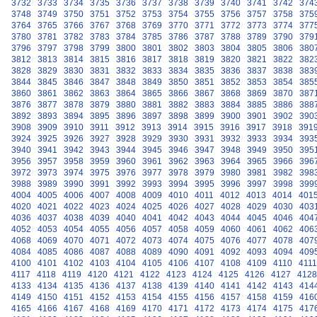
3732
3733
3734
3735
3736
3737
3738
3739
3740
3741
3742
374
3748
3749
3750
3751
3752
3753
3754
3755
3756
3757
3758
375
3764
3765
3766
3767
3768
3769
3770
3771
3772
3773
3774
377
3780
3781
3782
3783
3784
3785
3786
3787
3788
3789
3790
379
3796
3797
3798
3799
3800
3801
3802
3803
3804
3805
3806
380
3812
3813
3814
3815
3816
3817
3818
3819
3820
3821
3822
382
3828
3829
3830
3831
3832
3833
3834
3835
3836
3837
3838
383
3844
3845
3846
3847
3848
3849
3850
3851
3852
3853
3854
385
3860
3861
3862
3863
3864
3865
3866
3867
3868
3869
3870
387
3876
3877
3878
3879
3880
3881
3882
3883
3884
3885
3886
388
3892
3893
3894
3895
3896
3897
3898
3899
3900
3901
3902
390
3908
3909
3910
3911
3912
3913
3914
3915
3916
3917
3918
391
3924
3925
3926
3927
3928
3929
3930
3931
3932
3933
3934
393
3940
3941
3942
3943
3944
3945
3946
3947
3948
3949
3950
395
3956
3957
3958
3959
3960
3961
3962
3963
3964
3965
3966
396
3972
3973
3974
3975
3976
3977
3978
3979
3980
3981
3982
398
3988
3989
3990
3991
3992
3993
3994
3995
3996
3997
3998
399
4004
4005
4006
4007
4008
4009
4010
4011
4012
4013
4014
401
4020
4021
4022
4023
4024
4025
4026
4027
4028
4029
4030
403
4036
4037
4038
4039
4040
4041
4042
4043
4044
4045
4046
404
4052
4053
4054
4055
4056
4057
4058
4059
4060
4061
4062
406
4068
4069
4070
4071
4072
4073
4074
4075
4076
4077
4078
407
4084
4085
4086
4087
4088
4089
4090
4091
4092
4093
4094
409
4100
4101
4102
4103
4104
4105
4106
4107
4108
4109
4110
4111
4117
4118
4119
4120
4121
4122
4123
4124
4125
4126
4127
4128
4133
4134
4135
4136
4137
4138
4139
4140
4141
4142
4143
414
4149
4150
4151
4152
4153
4154
4155
4156
4157
4158
4159
416
4165
4166
4167
4168
4169
4170
4171
4172
4173
4174
4175
417