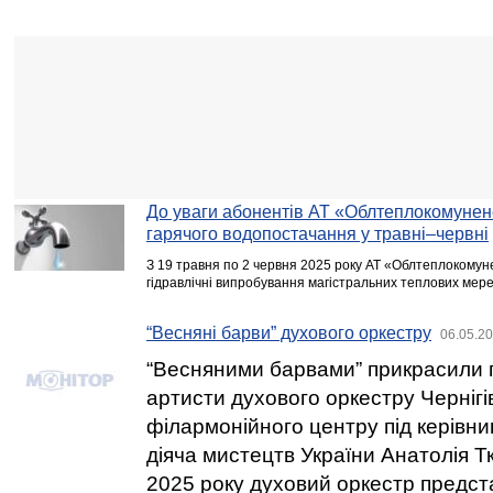
До уваги абонентів АТ «Облтеплокомуне
гарячого водопостачання у травні–червні
З 19 травня по 2 червня 2025 року АТ «Облтеплокому
гідравлічні випробування магістральних теплових мере
“Весняні барви” духового оркестру
06.05.20
“Весняними барвами” прикрасили 
артисти духового оркестру Чернігі
філармонійного центру під керівн
діяча мистецтв України Анатолія Т
2025 року духовий оркестр предст