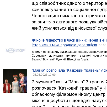
що співробітник одного з територі
комплектування та соціальної підт
Чернігівщині вимагав та отримав 
за зняття з активного розшуку війс
який ухиляється від військової слу
Жіноче лідерство в часи війни: чернігівки
історіями з міжнародною делегацією
05.05
Днями Чернігівщину відвідала делегація Альянсу лібер
Серед них – депутатки парламентів та політикині з Нім
Великої Британії, Румунії, Швеції та Грузії.
“Мавка” розпочала “Казковий травень” у 
05.05.2025 12:09
З музичної казки “Мавка” 3 травня 
розпочався “Казковий травень” у Ч
обласному філармонійному центрі
місяця щосуботи і щонеділі найулю
історії — на сцені філармонійного 