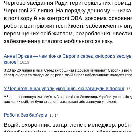
Чергове засідання Ради територіальних громад 
Чернігові 27 липня. На порядку денному – низка
в полі зору й на контролі ОВА, зокрема освоєння
робота центрів життєстійкості, забезпечення вн
переміщених осіб житлом, розроблення інвестиц
забезпечення сталого мобільного зв’язку.
Анна Юр'єва — чемпіонка Європи серед юніорок з веслув
каное!
16:13
З 23 до 26 липня в місті Сегед (Угорщина) відбувся чемпіонат Європи з вес
серед юніорів та молоді до 23 років, який зібрав найсильніших молодих спо
У Чернігові вшанували українців, які загинули в полоні
15:
У Чернігові вшанували пам’ять Захисників та Захисниць України, учасників
цивільних осіб, які були страчені, закатовані або загинули у полоні.
Робота без бар’єрів
15:14
Водій, охоронник, вагар, логіст, менеджер, робі