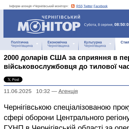
Інформ-агенція «Чернігівський монітор»:
RSS
Twitter
Facebook
Інформ-агенція
«Чернігівський монітор»
08:50:0
Субота, 8 серпня,
Політична
Економічна
Культурна
Стил
Чернігівщина
Чернігівщина
Чернігівщина
2000 доларів США за сприяння в пе
військовослужбовця до тилової ча
11.06.2025 10:32
—
Агенцiя
Чернігівською спеціалізованою про
сфері оборони Центрального регіону
ГУНП в Чернігівській області за опе