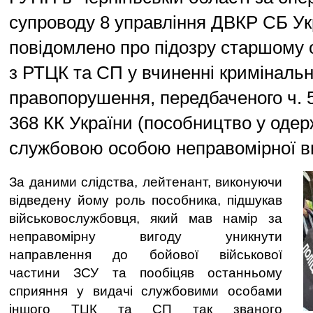
супроводу 8 управління ДВКР СБ Ук
повідомлено про підозру старшому 
з РТЦК та СП у вчиненні кримінальн
правопорушення, передбаченого ч. 5 с
368 КК України (пособництво у одер
службовою особою неправомірної ви
За даними слідства, лейтенант, виконуючи
відведену йому роль пособника, підшукав
військовослужбовця, який мав намір за
неправомірну вигоду уникнути
направлення до бойової військової
частини ЗСУ та пообіцяв останньому
сприяння у видачі службовими особами
іншого ТЦК та СП так званого