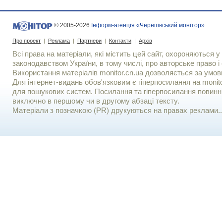
© 2005-2026
Інформ-агенція «Чернігівський монітор»
Про проект
|
Реклама
|
Партнери
|
Контакти
|
Архів
Всі права на матеріали, які містить цей сайт, охороняються у 
законодавством України, в тому числі, про авторське право і 
Використання матерiалiв monitor.cn.ua дозволяється за умов
Для iнтернет-видань обов'язковим є гiперпосилання на monito
для пошукових систем. Посилання та гіперпосилання повинні
виключно в першому чи в другому абзаці тексту.
Матеріали з позначкою (PR) друкуються на правах реклами..