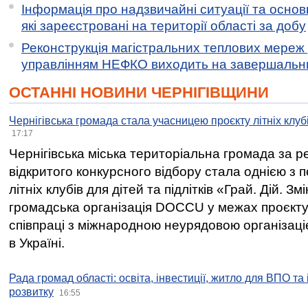
Інформація про надзвичайні ситуації та основн
які зареєстровані на території області за добу
Реконструкція магістральних теплових мереж у
управлінням НЕФКО виходить на завершальн
ОСТАННІ НОВИНИ ЧЕРНІГІВЩИНИ
Чернігівська громада стала учасницею проєкту літніх клуб
17:17
Чернігівська міська територіальна громада за 
відкритого конкурсного відбору стала однією з
літніх клубів для дітей та підлітків «Грай. Дій. З
громадська організація DOCCU у межах проєкту 
співпраці з міжнародною неурядовою організаціє
в Україні.
Рада громад області: освіта, інвестиції, житло для ВПО та
розвитку
16:55