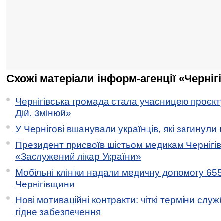
Схожі матеріали інформ-агенції «Черніг
Чернігівська громада стала учасницею проєкту 
Дій. Змінюй»
У Чернігові вшанували українців, які загинули 
Президент присвоїв шістьом медикам Чернігі
«Заслужений лікар України»
Мобільні клініки надали медичну допомогу 65
Чернігівщини
Нові мотиваційні контракти: чіткі терміни служ
гідне забезпечення