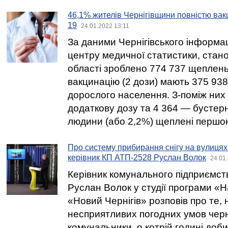
46,1% жителів Чернігівщини повністю ва
19
24.01.2022 13:11
За даними Чернігівського інформа
центру медичної статистики, стано
області зроблено 774 737 щеплень
вакцинацію (2 дози) мають 375 938
дорослого населення. З-поміж них
додаткову дозу та 4 364 — бустер
людини (або 2,2%) щеплені першо
Про систему прибирання снігу на вулицях
керівник КП АТП-2528 Руслан Волок
24.01
Керівник комунального підприємс
Руслан Волок у студії програми «Н
«Новий Чернігів» розповів про те, н
несприятливих погодних умов черні
комунальники, о котрій годині доб