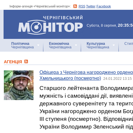
Інформ-агенція «Чернігівський монітор»:
RSS
Twitter
Facebook
Інформ-агенція
«Чернігівський монітор»
20:35:5
Субота, 8 серпня,
Політична
Економічна
Культурна
Стил
Чернігівщина
Чернігівщина
Чернігівщина
АГЕНЦIЯ
Офіцера з Чернігова нагороджено орден
Хмельницького (посмертно)
24.01.2022 13:15
Старшого лейтенанта Володимира
мужність і самовіддані дії, виявлен
державного суверенітету та терито
України нагороджено орденом Бог
ІІІ ступеня (посмертно). Відповідн
України Володимир Зеленський під