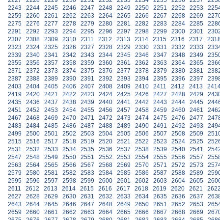
2227
2228
2229
2230
2231
2232
2233
2234
2235
2236
2237
223
2243
2244
2245
2246
2247
2248
2249
2250
2251
2252
2253
225
2259
2260
2261
2262
2263
2264
2265
2266
2267
2268
2269
227
2275
2276
2277
2278
2279
2280
2281
2282
2283
2284
2285
228
2291
2292
2293
2294
2295
2296
2297
2298
2299
2300
2301
230
2307
2308
2309
2310
2311
2312
2313
2314
2315
2316
2317
231
2323
2324
2325
2326
2327
2328
2329
2330
2331
2332
2333
233
2339
2340
2341
2342
2343
2344
2345
2346
2347
2348
2349
235
2355
2356
2357
2358
2359
2360
2361
2362
2363
2364
2365
236
2371
2372
2373
2374
2375
2376
2377
2378
2379
2380
2381
238
2387
2388
2389
2390
2391
2392
2393
2394
2395
2396
2397
239
2403
2404
2405
2406
2407
2408
2409
2410
2411
2412
2413
241
2419
2420
2421
2422
2423
2424
2425
2426
2427
2428
2429
243
2435
2436
2437
2438
2439
2440
2441
2442
2443
2444
2445
244
2451
2452
2453
2454
2455
2456
2457
2458
2459
2460
2461
246
2467
2468
2469
2470
2471
2472
2473
2474
2475
2476
2477
247
2483
2484
2485
2486
2487
2488
2489
2490
2491
2492
2493
249
2499
2500
2501
2502
2503
2504
2505
2506
2507
2508
2509
251
2515
2516
2517
2518
2519
2520
2521
2522
2523
2524
2525
252
2531
2532
2533
2534
2535
2536
2537
2538
2539
2540
2541
254
2547
2548
2549
2550
2551
2552
2553
2554
2555
2556
2557
255
2563
2564
2565
2566
2567
2568
2569
2570
2571
2572
2573
257
2579
2580
2581
2582
2583
2584
2585
2586
2587
2588
2589
259
2595
2596
2597
2598
2599
2600
2601
2602
2603
2604
2605
260
2611
2612
2613
2614
2615
2616
2617
2618
2619
2620
2621
262
2627
2628
2629
2630
2631
2632
2633
2634
2635
2636
2637
263
2643
2644
2645
2646
2647
2648
2649
2650
2651
2652
2653
265
2659
2660
2661
2662
2663
2664
2665
2666
2667
2668
2669
267