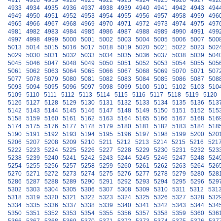
4917
4918
4919
4920
4921
4922
4923
4924
4925
4926
4927
492
4933
4934
4935
4936
4937
4938
4939
4940
4941
4942
4943
494
4949
4950
4951
4952
4953
4954
4955
4956
4957
4958
4959
496
4965
4966
4967
4968
4969
4970
4971
4972
4973
4974
4975
497
4981
4982
4983
4984
4985
4986
4987
4988
4989
4990
4991
499
4997
4998
4999
5000
5001
5002
5003
5004
5005
5006
5007
500
5013
5014
5015
5016
5017
5018
5019
5020
5021
5022
5023
502
5029
5030
5031
5032
5033
5034
5035
5036
5037
5038
5039
504
5045
5046
5047
5048
5049
5050
5051
5052
5053
5054
5055
505
5061
5062
5063
5064
5065
5066
5067
5068
5069
5070
5071
507
5077
5078
5079
5080
5081
5082
5083
5084
5085
5086
5087
508
5093
5094
5095
5096
5097
5098
5099
5100
5101
5102
5103
510
5109
5110
5111
5112
5113
5114
5115
5116
5117
5118
5119
5120
5126
5127
5128
5129
5130
5131
5132
5133
5134
5135
5136
513
5142
5143
5144
5145
5146
5147
5148
5149
5150
5151
5152
515
5158
5159
5160
5161
5162
5163
5164
5165
5166
5167
5168
516
5174
5175
5176
5177
5178
5179
5180
5181
5182
5183
5184
518
5190
5191
5192
5193
5194
5195
5196
5197
5198
5199
5200
520
5206
5207
5208
5209
5210
5211
5212
5213
5214
5215
5216
521
5222
5223
5224
5225
5226
5227
5228
5229
5230
5231
5232
523
5238
5239
5240
5241
5242
5243
5244
5245
5246
5247
5248
524
5254
5255
5256
5257
5258
5259
5260
5261
5262
5263
5264
526
5270
5271
5272
5273
5274
5275
5276
5277
5278
5279
5280
528
5286
5287
5288
5289
5290
5291
5292
5293
5294
5295
5296
529
5302
5303
5304
5305
5306
5307
5308
5309
5310
5311
5312
531
5318
5319
5320
5321
5322
5323
5324
5325
5326
5327
5328
532
5334
5335
5336
5337
5338
5339
5340
5341
5342
5343
5344
534
5350
5351
5352
5353
5354
5355
5356
5357
5358
5359
5360
536