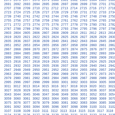
2675
2676
2677
2678
2679
2680
2681
2682
2683
2684
2685
268
2691
2692
2693
2694
2695
2696
2697
2698
2699
2700
2701
270
2707
2708
2709
2710
2711
2712
2713
2714
2715
2716
2717
271
2723
2724
2725
2726
2727
2728
2729
2730
2731
2732
2733
273
2739
2740
2741
2742
2743
2744
2745
2746
2747
2748
2749
275
2755
2756
2757
2758
2759
2760
2761
2762
2763
2764
2765
276
2771
2772
2773
2774
2775
2776
2777
2778
2779
2780
2781
278
2787
2788
2789
2790
2791
2792
2793
2794
2795
2796
2797
279
2803
2804
2805
2806
2807
2808
2809
2810
2811
2812
2813
281
2819
2820
2821
2822
2823
2824
2825
2826
2827
2828
2829
283
2835
2836
2837
2838
2839
2840
2841
2842
2843
2844
2845
284
2851
2852
2853
2854
2855
2856
2857
2858
2859
2860
2861
286
2867
2868
2869
2870
2871
2872
2873
2874
2875
2876
2877
287
2883
2884
2885
2886
2887
2888
2889
2890
2891
2892
2893
289
2899
2900
2901
2902
2903
2904
2905
2906
2907
2908
2909
291
2915
2916
2917
2918
2919
2920
2921
2922
2923
2924
2925
292
2931
2932
2933
2934
2935
2936
2937
2938
2939
2940
2941
294
2947
2948
2949
2950
2951
2952
2953
2954
2955
2956
2957
295
2963
2964
2965
2966
2967
2968
2969
2970
2971
2972
2973
297
2979
2980
2981
2982
2983
2984
2985
2986
2987
2988
2989
299
2995
2996
2997
2998
2999
3000
3001
3002
3003
3004
3005
300
3011
3012
3013
3014
3015
3016
3017
3018
3019
3020
3021
302
3027
3028
3029
3030
3031
3032
3033
3034
3035
3036
3037
303
3043
3044
3045
3046
3047
3048
3049
3050
3051
3052
3053
305
3059
3060
3061
3062
3063
3064
3065
3066
3067
3068
3069
307
3075
3076
3077
3078
3079
3080
3081
3082
3083
3084
3085
308
3091
3092
3093
3094
3095
3096
3097
3098
3099
3100
3101
310
3107
3108
3109
3110
3111
3112
3113
3114
3115
3116
3117
3118