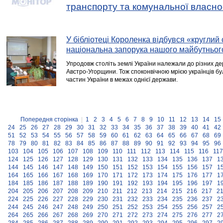
транспорту та комунальної власно
У бібліотеці Короленка відбувся «круглий 
національна запорука нашого майбутньог
Упродовж століть землі України належали до різних дер
Австро-Угорщини. Тож споконвічною мрією українців б
частин України в межах однієї держави.
Попередня сторінка
|
1
2
3
4
5
6
7
8
9
10
11
12
13
14
15
24
25
26
27
28
29
30
31
32
33
34
35
36
37
38
39
40
41
42
51
52
53
54
55
56
57
58
59
60
61
62
63
64
65
66
67
68
69
78
79
80
81
82
83
84
85
86
87
88
89
90
91
92
93
94
95
96
103
104
105
106
107
108
109
110
111
112
113
114
115
116
117
124
125
126
127
128
129
130
131
132
133
134
135
136
137
1
144
145
146
147
148
149
150
151
152
153
154
155
156
157
1
164
165
166
167
168
169
170
171
172
173
174
175
176
177
1
184
185
186
187
188
189
190
191
192
193
194
195
196
197
1
204
205
206
207
208
209
210
211
212
213
214
215
216
217
2
224
225
226
227
228
229
230
231
232
233
234
235
236
237
2
244
245
246
247
248
249
250
251
252
253
254
255
256
257
2
264
265
266
267
268
269
270
271
272
273
274
275
276
277
2