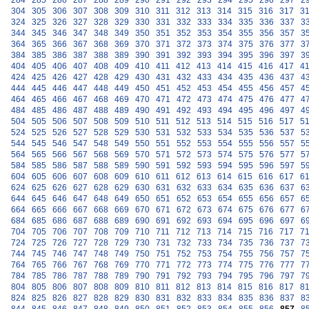
284
285
286
287
288
289
290
291
292
293
294
295
296
297
2
304
305
306
307
308
309
310
311
312
313
314
315
316
317
3
324
325
326
327
328
329
330
331
332
333
334
335
336
337
3
344
345
346
347
348
349
350
351
352
353
354
355
356
357
3
364
365
366
367
368
369
370
371
372
373
374
375
376
377
3
384
385
386
387
388
389
390
391
392
393
394
395
396
397
3
404
405
406
407
408
409
410
411
412
413
414
415
416
417
4
424
425
426
427
428
429
430
431
432
433
434
435
436
437
4
444
445
446
447
448
449
450
451
452
453
454
455
456
457
4
464
465
466
467
468
469
470
471
472
473
474
475
476
477
4
484
485
486
487
488
489
490
491
492
493
494
495
496
497
4
504
505
506
507
508
509
510
511
512
513
514
515
516
517
5
524
525
526
527
528
529
530
531
532
533
534
535
536
537
5
544
545
546
547
548
549
550
551
552
553
554
555
556
557
5
564
565
566
567
568
569
570
571
572
573
574
575
576
577
5
584
585
586
587
588
589
590
591
592
593
594
595
596
597
5
604
605
606
607
608
609
610
611
612
613
614
615
616
617
6
624
625
626
627
628
629
630
631
632
633
634
635
636
637
6
644
645
646
647
648
649
650
651
652
653
654
655
656
657
6
664
665
666
667
668
669
670
671
672
673
674
675
676
677
6
684
685
686
687
688
689
690
691
692
693
694
695
696
697
6
704
705
706
707
708
709
710
711
712
713
714
715
716
717
7
724
725
726
727
728
729
730
731
732
733
734
735
736
737
7
744
745
746
747
748
749
750
751
752
753
754
755
756
757
7
764
765
766
767
768
769
770
771
772
773
774
775
776
777
7
784
785
786
787
788
789
790
791
792
793
794
795
796
797
7
804
805
806
807
808
809
810
811
812
813
814
815
816
817
8
824
825
826
827
828
829
830
831
832
833
834
835
836
837
8