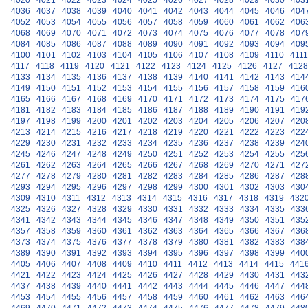
4020
4021
4022
4023
4024
4025
4026
4027
4028
4029
4030
403
4036
4037
4038
4039
4040
4041
4042
4043
4044
4045
4046
404
4052
4053
4054
4055
4056
4057
4058
4059
4060
4061
4062
406
4068
4069
4070
4071
4072
4073
4074
4075
4076
4077
4078
407
4084
4085
4086
4087
4088
4089
4090
4091
4092
4093
4094
409
4100
4101
4102
4103
4104
4105
4106
4107
4108
4109
4110
4111
4117
4118
4119
4120
4121
4122
4123
4124
4125
4126
4127
4128
4133
4134
4135
4136
4137
4138
4139
4140
4141
4142
4143
414
4149
4150
4151
4152
4153
4154
4155
4156
4157
4158
4159
416
4165
4166
4167
4168
4169
4170
4171
4172
4173
4174
4175
417
4181
4182
4183
4184
4185
4186
4187
4188
4189
4190
4191
419
4197
4198
4199
4200
4201
4202
4203
4204
4205
4206
4207
420
4213
4214
4215
4216
4217
4218
4219
4220
4221
4222
4223
422
4229
4230
4231
4232
4233
4234
4235
4236
4237
4238
4239
424
4245
4246
4247
4248
4249
4250
4251
4252
4253
4254
4255
425
4261
4262
4263
4264
4265
4266
4267
4268
4269
4270
4271
427
4277
4278
4279
4280
4281
4282
4283
4284
4285
4286
4287
428
4293
4294
4295
4296
4297
4298
4299
4300
4301
4302
4303
430
4309
4310
4311
4312
4313
4314
4315
4316
4317
4318
4319
432
4325
4326
4327
4328
4329
4330
4331
4332
4333
4334
4335
433
4341
4342
4343
4344
4345
4346
4347
4348
4349
4350
4351
435
4357
4358
4359
4360
4361
4362
4363
4364
4365
4366
4367
436
4373
4374
4375
4376
4377
4378
4379
4380
4381
4382
4383
438
4389
4390
4391
4392
4393
4394
4395
4396
4397
4398
4399
440
4405
4406
4407
4408
4409
4410
4411
4412
4413
4414
4415
441
4421
4422
4423
4424
4425
4426
4427
4428
4429
4430
4431
443
4437
4438
4439
4440
4441
4442
4443
4444
4445
4446
4447
444
4453
4454
4455
4456
4457
4458
4459
4460
4461
4462
4463
446