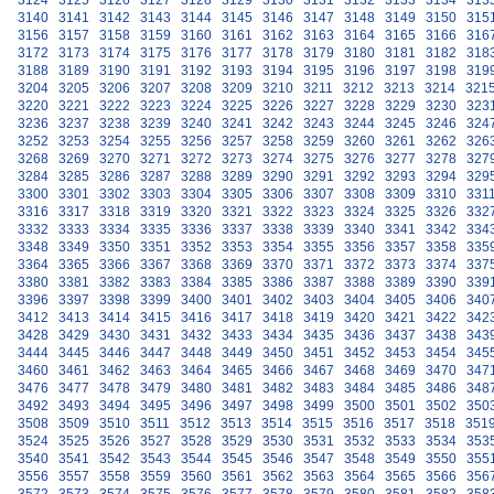
3124
3125
3126
3127
3128
3129
3130
3131
3132
3133
3134
313
3140
3141
3142
3143
3144
3145
3146
3147
3148
3149
3150
315
3156
3157
3158
3159
3160
3161
3162
3163
3164
3165
3166
316
3172
3173
3174
3175
3176
3177
3178
3179
3180
3181
3182
318
3188
3189
3190
3191
3192
3193
3194
3195
3196
3197
3198
319
3204
3205
3206
3207
3208
3209
3210
3211
3212
3213
3214
321
3220
3221
3222
3223
3224
3225
3226
3227
3228
3229
3230
323
3236
3237
3238
3239
3240
3241
3242
3243
3244
3245
3246
324
3252
3253
3254
3255
3256
3257
3258
3259
3260
3261
3262
326
3268
3269
3270
3271
3272
3273
3274
3275
3276
3277
3278
327
3284
3285
3286
3287
3288
3289
3290
3291
3292
3293
3294
329
3300
3301
3302
3303
3304
3305
3306
3307
3308
3309
3310
331
3316
3317
3318
3319
3320
3321
3322
3323
3324
3325
3326
332
3332
3333
3334
3335
3336
3337
3338
3339
3340
3341
3342
334
3348
3349
3350
3351
3352
3353
3354
3355
3356
3357
3358
335
3364
3365
3366
3367
3368
3369
3370
3371
3372
3373
3374
337
3380
3381
3382
3383
3384
3385
3386
3387
3388
3389
3390
339
3396
3397
3398
3399
3400
3401
3402
3403
3404
3405
3406
340
3412
3413
3414
3415
3416
3417
3418
3419
3420
3421
3422
342
3428
3429
3430
3431
3432
3433
3434
3435
3436
3437
3438
343
3444
3445
3446
3447
3448
3449
3450
3451
3452
3453
3454
345
3460
3461
3462
3463
3464
3465
3466
3467
3468
3469
3470
347
3476
3477
3478
3479
3480
3481
3482
3483
3484
3485
3486
348
3492
3493
3494
3495
3496
3497
3498
3499
3500
3501
3502
350
3508
3509
3510
3511
3512
3513
3514
3515
3516
3517
3518
351
3524
3525
3526
3527
3528
3529
3530
3531
3532
3533
3534
353
3540
3541
3542
3543
3544
3545
3546
3547
3548
3549
3550
355
3556
3557
3558
3559
3560
3561
3562
3563
3564
3565
3566
356