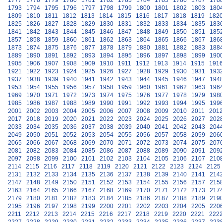
1777
1778
1779
1780
1781
1782
1783
1784
1785
1786
1787
178
1793
1794
1795
1796
1797
1798
1799
1800
1801
1802
1803
180
1809
1810
1811
1812
1813
1814
1815
1816
1817
1818
1819
182
1825
1826
1827
1828
1829
1830
1831
1832
1833
1834
1835
183
1841
1842
1843
1844
1845
1846
1847
1848
1849
1850
1851
185
1857
1858
1859
1860
1861
1862
1863
1864
1865
1866
1867
186
1873
1874
1875
1876
1877
1878
1879
1880
1881
1882
1883
188
1889
1890
1891
1892
1893
1894
1895
1896
1897
1898
1899
190
1905
1906
1907
1908
1909
1910
1911
1912
1913
1914
1915
191
1921
1922
1923
1924
1925
1926
1927
1928
1929
1930
1931
193
1937
1938
1939
1940
1941
1942
1943
1944
1945
1946
1947
194
1953
1954
1955
1956
1957
1958
1959
1960
1961
1962
1963
196
1969
1970
1971
1972
1973
1974
1975
1976
1977
1978
1979
198
1985
1986
1987
1988
1989
1990
1991
1992
1993
1994
1995
199
2001
2002
2003
2004
2005
2006
2007
2008
2009
2010
2011
201
2017
2018
2019
2020
2021
2022
2023
2024
2025
2026
2027
202
2033
2034
2035
2036
2037
2038
2039
2040
2041
2042
2043
204
2049
2050
2051
2052
2053
2054
2055
2056
2057
2058
2059
206
2065
2066
2067
2068
2069
2070
2071
2072
2073
2074
2075
207
2081
2082
2083
2084
2085
2086
2087
2088
2089
2090
2091
209
2097
2098
2099
2100
2101
2102
2103
2104
2105
2106
2107
210
2114
2115
2116
2117
2118
2119
2120
2121
2122
2123
2124
2125
2131
2132
2133
2134
2135
2136
2137
2138
2139
2140
2141
214
2147
2148
2149
2150
2151
2152
2153
2154
2155
2156
2157
215
2163
2164
2165
2166
2167
2168
2169
2170
2171
2172
2173
217
2179
2180
2181
2182
2183
2184
2185
2186
2187
2188
2189
219
2195
2196
2197
2198
2199
2200
2201
2202
2203
2204
2205
220
2211
2212
2213
2214
2215
2216
2217
2218
2219
2220
2221
222