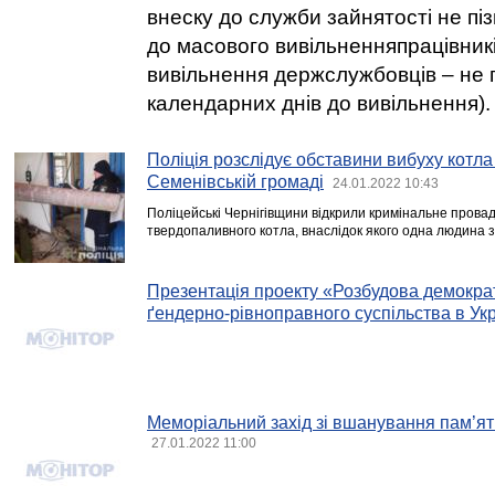
внеску до служби зайнятості не пізн
до масового вивільненняпрацівників
вивільнення держслужбовців – не п
календарних днів до вивільнення).
Поліція розслідує обставини вибуху котла
Семенівській громаді
24.01.2022 10:43
Поліцейські Чернігівщини відкрили кримінальне прова
твердопаливного котла, внаслідок якого одна людина з
Презентація проекту «Розбудова демократ
ґендерно-рівноправного суспільства в Укр
Меморіальний захід зі вшанування пам’ят
27.01.2022 11:00