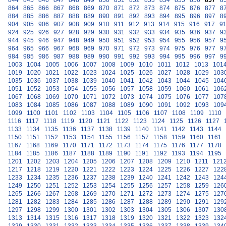
844
845
846
847
848
849
850
851
852
853
854
855
856
857
8
864
865
866
867
868
869
870
871
872
873
874
875
876
877
8
884
885
886
887
888
889
890
891
892
893
894
895
896
897
8
904
905
906
907
908
909
910
911
912
913
914
915
916
917
9
924
925
926
927
928
929
930
931
932
933
934
935
936
937
9
944
945
946
947
948
949
950
951
952
953
954
955
956
957
9
964
965
966
967
968
969
970
971
972
973
974
975
976
977
9
984
985
986
987
988
989
990
991
992
993
994
995
996
997
9
1003
1004
1005
1006
1007
1008
1009
1010
1011
1012
1013
101
1019
1020
1021
1022
1023
1024
1025
1026
1027
1028
1029
103
1035
1036
1037
1038
1039
1040
1041
1042
1043
1044
1045
104
1051
1052
1053
1054
1055
1056
1057
1058
1059
1060
1061
106
1067
1068
1069
1070
1071
1072
1073
1074
1075
1076
1077
107
1083
1084
1085
1086
1087
1088
1089
1090
1091
1092
1093
109
1099
1100
1101
1102
1103
1104
1105
1106
1107
1108
1109
1110
1116
1117
1118
1119
1120
1121
1122
1123
1124
1125
1126
1127
1133
1134
1135
1136
1137
1138
1139
1140
1141
1142
1143
1144
1150
1151
1152
1153
1154
1155
1156
1157
1158
1159
1160
1161
1167
1168
1169
1170
1171
1172
1173
1174
1175
1176
1177
1178
1184
1185
1186
1187
1188
1189
1190
1191
1192
1193
1194
1195
1201
1202
1203
1204
1205
1206
1207
1208
1209
1210
1211
121
1217
1218
1219
1220
1221
1222
1223
1224
1225
1226
1227
122
1233
1234
1235
1236
1237
1238
1239
1240
1241
1242
1243
124
1249
1250
1251
1252
1253
1254
1255
1256
1257
1258
1259
126
1265
1266
1267
1268
1269
1270
1271
1272
1273
1274
1275
127
1281
1282
1283
1284
1285
1286
1287
1288
1289
1290
1291
129
1297
1298
1299
1300
1301
1302
1303
1304
1305
1306
1307
130
1313
1314
1315
1316
1317
1318
1319
1320
1321
1322
1323
132