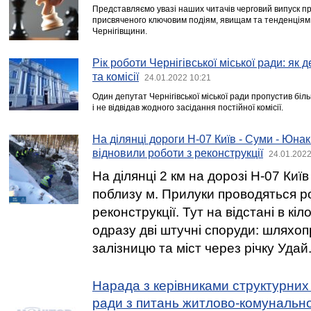
Представляємо увазі наших читачів черговий випуск п
присвяченого ключовим подіям, явищам та тенденціям 
Чернігівщини.
Рік роботи Чернігівської міської ради: як д
та комісії
24.01.2022 10:21
Один депутат Чернігівської міської ради пропустив бі
і не відвідав жодного засідання постійної комісії.
На ділянці дороги Н-07 Київ - Суми - Юна
відновили роботи з реконструкції
24.01.2022
На ділянці 2 км на дорозі Н-07 Київ
поблизу м. Прилуки проводяться р
реконструкції. Тут на відстані в кі
одразу дві штучні споруди: шляхоп
залізницю та міст через річку Удай
Нарада з керівниками структурних п
ради з питань житлово-комунально