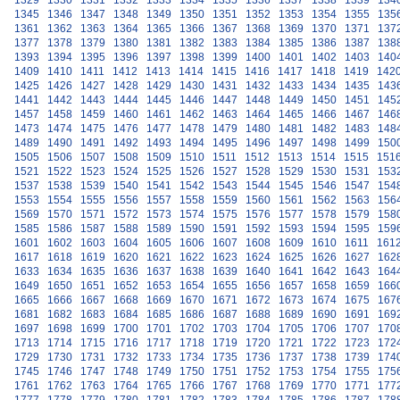
1329
1330
1331
1332
1333
1334
1335
1336
1337
1338
1339
134
1345
1346
1347
1348
1349
1350
1351
1352
1353
1354
1355
135
1361
1362
1363
1364
1365
1366
1367
1368
1369
1370
1371
137
1377
1378
1379
1380
1381
1382
1383
1384
1385
1386
1387
138
1393
1394
1395
1396
1397
1398
1399
1400
1401
1402
1403
140
1409
1410
1411
1412
1413
1414
1415
1416
1417
1418
1419
142
1425
1426
1427
1428
1429
1430
1431
1432
1433
1434
1435
143
1441
1442
1443
1444
1445
1446
1447
1448
1449
1450
1451
145
1457
1458
1459
1460
1461
1462
1463
1464
1465
1466
1467
146
1473
1474
1475
1476
1477
1478
1479
1480
1481
1482
1483
148
1489
1490
1491
1492
1493
1494
1495
1496
1497
1498
1499
150
1505
1506
1507
1508
1509
1510
1511
1512
1513
1514
1515
151
1521
1522
1523
1524
1525
1526
1527
1528
1529
1530
1531
153
1537
1538
1539
1540
1541
1542
1543
1544
1545
1546
1547
154
1553
1554
1555
1556
1557
1558
1559
1560
1561
1562
1563
156
1569
1570
1571
1572
1573
1574
1575
1576
1577
1578
1579
158
1585
1586
1587
1588
1589
1590
1591
1592
1593
1594
1595
159
1601
1602
1603
1604
1605
1606
1607
1608
1609
1610
1611
161
1617
1618
1619
1620
1621
1622
1623
1624
1625
1626
1627
162
1633
1634
1635
1636
1637
1638
1639
1640
1641
1642
1643
164
1649
1650
1651
1652
1653
1654
1655
1656
1657
1658
1659
166
1665
1666
1667
1668
1669
1670
1671
1672
1673
1674
1675
167
1681
1682
1683
1684
1685
1686
1687
1688
1689
1690
1691
169
1697
1698
1699
1700
1701
1702
1703
1704
1705
1706
1707
170
1713
1714
1715
1716
1717
1718
1719
1720
1721
1722
1723
172
1729
1730
1731
1732
1733
1734
1735
1736
1737
1738
1739
174
1745
1746
1747
1748
1749
1750
1751
1752
1753
1754
1755
175
1761
1762
1763
1764
1765
1766
1767
1768
1769
1770
1771
177