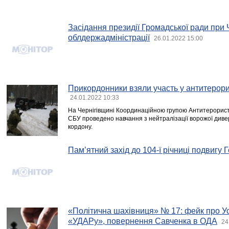
Засідання президії Громадської ради при Ч
облдержадміністрації
26.01.2022 15:00
Прикордонники взяли участь у антитерор
24.01.2022 10:33
На Чернігівщині Координаційною групою Антитерорист
СБУ проведено навчання з нейтралізації ворожої дивер
кордону.
Пам’ятний захід до 104-ї річниці подвигу Г
«Політична шахівниця» № 17: фейк про Уси
«УДАРу», повернення Савченка в ОДА
24