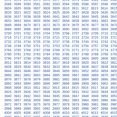
3572
3573
3574
3575
3576
3577
3578
3579
3580
3581
3582
358
3588
3589
3590
3591
3592
3593
3594
3595
3596
3597
3598
359
3604
3605
3606
3607
3608
3609
3610
3611
3612
3613
3614
361
3620
3621
3622
3623
3624
3625
3626
3627
3628
3629
3630
363
3636
3637
3638
3639
3640
3641
3642
3643
3644
3645
3646
364
3652
3653
3654
3655
3656
3657
3658
3659
3660
3661
3662
366
3668
3669
3670
3671
3672
3673
3674
3675
3676
3677
3678
367
3684
3685
3686
3687
3688
3689
3690
3691
3692
3693
3694
369
3700
3701
3702
3703
3704
3705
3706
3707
3708
3709
3710
371
3716
3717
3718
3719
3720
3721
3722
3723
3724
3725
3726
372
3732
3733
3734
3735
3736
3737
3738
3739
3740
3741
3742
374
3748
3749
3750
3751
3752
3753
3754
3755
3756
3757
3758
375
3764
3765
3766
3767
3768
3769
3770
3771
3772
3773
3774
377
3780
3781
3782
3783
3784
3785
3786
3787
3788
3789
3790
379
3796
3797
3798
3799
3800
3801
3802
3803
3804
3805
3806
380
3812
3813
3814
3815
3816
3817
3818
3819
3820
3821
3822
382
3828
3829
3830
3831
3832
3833
3834
3835
3836
3837
3838
383
3844
3845
3846
3847
3848
3849
3850
3851
3852
3853
3854
385
3860
3861
3862
3863
3864
3865
3866
3867
3868
3869
3870
387
3876
3877
3878
3879
3880
3881
3882
3883
3884
3885
3886
388
3892
3893
3894
3895
3896
3897
3898
3899
3900
3901
3902
390
3908
3909
3910
3911
3912
3913
3914
3915
3916
3917
3918
391
3924
3925
3926
3927
3928
3929
3930
3931
3932
3933
3934
393
3940
3941
3942
3943
3944
3945
3946
3947
3948
3949
3950
395
3956
3957
3958
3959
3960
3961
3962
3963
3964
3965
3966
396
3972
3973
3974
3975
3976
3977
3978
3979
3980
3981
3982
398
3988
3989
3990
3991
3992
3993
3994
3995
3996
3997
3998
399
4004
4005
4006
4007
4008
4009
4010
4011
4012
4013
4014
401