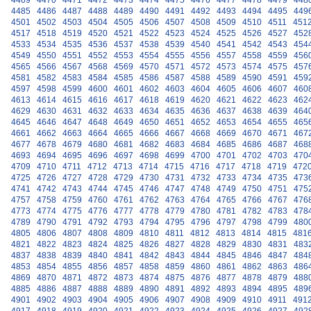
4469
4470
4471
4472
4473
4474
4475
4476
4477
4478
4479
448
4485
4486
4487
4488
4489
4490
4491
4492
4493
4494
4495
449
4501
4502
4503
4504
4505
4506
4507
4508
4509
4510
4511
451
4517
4518
4519
4520
4521
4522
4523
4524
4525
4526
4527
452
4533
4534
4535
4536
4537
4538
4539
4540
4541
4542
4543
454
4549
4550
4551
4552
4553
4554
4555
4556
4557
4558
4559
456
4565
4566
4567
4568
4569
4570
4571
4572
4573
4574
4575
457
4581
4582
4583
4584
4585
4586
4587
4588
4589
4590
4591
459
4597
4598
4599
4600
4601
4602
4603
4604
4605
4606
4607
460
4613
4614
4615
4616
4617
4618
4619
4620
4621
4622
4623
462
4629
4630
4631
4632
4633
4634
4635
4636
4637
4638
4639
464
4645
4646
4647
4648
4649
4650
4651
4652
4653
4654
4655
465
4661
4662
4663
4664
4665
4666
4667
4668
4669
4670
4671
467
4677
4678
4679
4680
4681
4682
4683
4684
4685
4686
4687
468
4693
4694
4695
4696
4697
4698
4699
4700
4701
4702
4703
470
4709
4710
4711
4712
4713
4714
4715
4716
4717
4718
4719
472
4725
4726
4727
4728
4729
4730
4731
4732
4733
4734
4735
473
4741
4742
4743
4744
4745
4746
4747
4748
4749
4750
4751
475
4757
4758
4759
4760
4761
4762
4763
4764
4765
4766
4767
476
4773
4774
4775
4776
4777
4778
4779
4780
4781
4782
4783
478
4789
4790
4791
4792
4793
4794
4795
4796
4797
4798
4799
480
4805
4806
4807
4808
4809
4810
4811
4812
4813
4814
4815
481
4821
4822
4823
4824
4825
4826
4827
4828
4829
4830
4831
483
4837
4838
4839
4840
4841
4842
4843
4844
4845
4846
4847
484
4853
4854
4855
4856
4857
4858
4859
4860
4861
4862
4863
486
4869
4870
4871
4872
4873
4874
4875
4876
4877
4878
4879
488
4885
4886
4887
4888
4889
4890
4891
4892
4893
4894
4895
489
4901
4902
4903
4904
4905
4906
4907
4908
4909
4910
4911
491