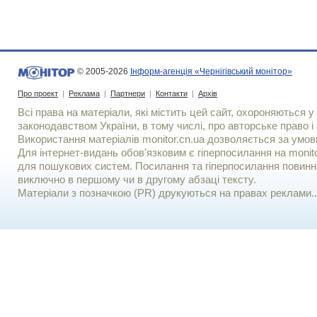
© 2005-2026
Інформ-агенція «Чернігівський монітор»
Про проект
|
Реклама
|
Партнери
|
Контакти
|
Архів
Всі права на матеріали, які містить цей сайт, охороняються у 
законодавством України, в тому числі, про авторське право і 
Використання матерiалiв monitor.cn.ua дозволяється за умов
Для iнтернет-видань обов'язковим є гiперпосилання на monito
для пошукових систем. Посилання та гіперпосилання повинні
виключно в першому чи в другому абзаці тексту.
Матеріали з позначкою (PR) друкуються на правах реклами..