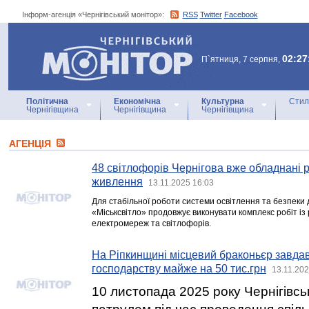
Інформ-агенція «Чернігівський монітор»:
RSS
Twitter
Facebook
Інформ-агенція
«Чернігівський монітор»
02:27
П`ятниця, 7 серпня,
Політична
Економічна
Культурна
Стил
Чернігівщина
Чернігівщина
Чернігівщина
АГЕНЦIЯ
48 світлофорів Чернігова вже обладнані
живлення
13.11.2025 16:03
Для стабільної роботи системи освітлення та безпеки 
«Міськсвітло» продовжує виконувати комплекс робіт із 
електромереж та світлофорів.
На Ріпкинщині місцевий браконьєр завдав
господарству майже на 50 тис.грн
13.11.202
10 листопада 2025 року Чернігів