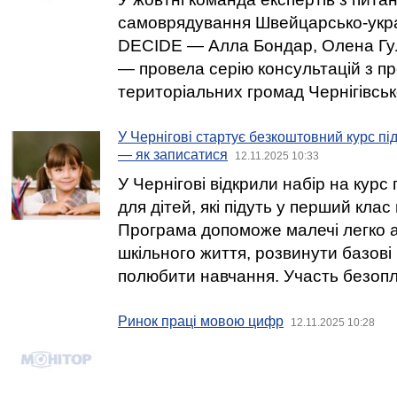
самоврядування Швейцарсько-укра
DECIDE — Алла Бондар, Олена Гу
— провела серію консультацій з п
територіальних громад Чернігівсько
У Чернігові стартує безкоштовний курс пі
— як записатися
12.11.2025 10:33
У Чернігові відкрили набір на курс
для дітей, які підуть у перший клас
Програма допоможе малечі легко 
шкільного життя, розвинути базові
полюбити навчання. Участь безопл
Ринок праці мовою цифр
12.11.2025 10:28