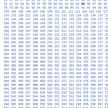
24
25
26
27
28
29
30
31
32
33
34
35
36
37
38
39
40
41
42
51
52
53
54
55
56
57
58
59
60
61
62
63
64
65
66
67
68
69
78
79
80
81
82
83
84
85
86
87
88
89
90
91
92
93
94
95
96
103
104
105
106
107
108
109
110
111
112
113
114
115
116
117
124
125
126
127
128
129
130
131
132
133
134
135
136
137
1
144
145
146
147
148
149
150
151
152
153
154
155
156
157
1
164
165
166
167
168
169
170
171
172
173
174
175
176
177
1
184
185
186
187
188
189
190
191
192
193
194
195
196
197
1
204
205
206
207
208
209
210
211
212
213
214
215
216
217
2
224
225
226
227
228
229
230
231
232
233
234
235
236
237
2
244
245
246
247
248
249
250
251
252
253
254
255
256
257
2
264
265
266
267
268
269
270
271
272
273
274
275
276
277
2
284
285
286
287
288
289
290
291
292
293
294
295
296
297
2
304
305
306
307
308
309
310
311
312
313
314
315
316
317
3
324
325
326
327
328
329
330
331
332
333
334
335
336
337
3
344
345
346
347
348
349
350
351
352
353
354
355
356
357
3
364
365
366
367
368
369
370
371
372
373
374
375
376
377
3
384
385
386
387
388
389
390
391
392
393
394
395
396
397
3
404
405
406
407
408
409
410
411
412
413
414
415
416
417
4
424
425
426
427
428
429
430
431
432
433
434
435
436
437
4
444
445
446
447
448
449
450
451
452
453
454
455
456
457
4
464
465
466
467
468
469
470
471
472
473
474
475
476
477
4
484
485
486
487
488
489
490
491
492
493
494
495
496
497
4
504
505
506
507
508
509
510
511
512
513
514
515
516
517
5
524
525
526
527
528
529
530
531
532
533
534
535
536
537
5
544
545
546
547
548
549
550
551
552
553
554
555
556
557
5
564
565
566
567
568
569
570
571
572
573
574
575
576
577
5
584
585
586
587
588
589
590
591
592
593
594
595
596
597
5