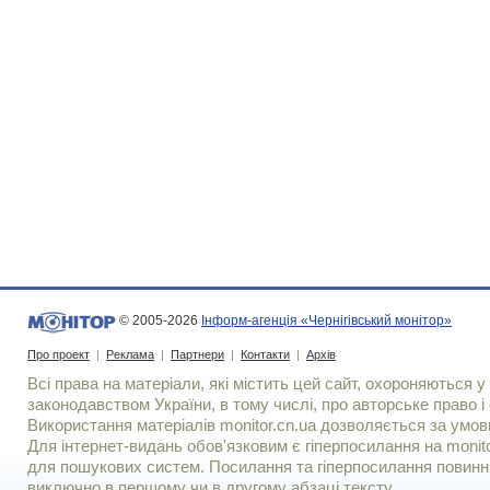
© 2005-2026
Інформ-агенція «Чернігівський монітор»
Про проект
|
Реклама
|
Партнери
|
Контакти
|
Архів
Всі права на матеріали, які містить цей сайт, охороняються у 
законодавством України, в тому числі, про авторське право і 
Використання матерiалiв monitor.cn.ua дозволяється за умов
Для iнтернет-видань обов'язковим є гiперпосилання на monito
для пошукових систем. Посилання та гіперпосилання повинні
виключно в першому чи в другому абзаці тексту.