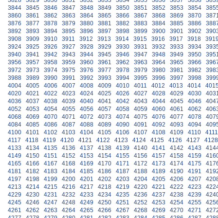
3828
3829
3830
3831
3832
3833
3834
3835
3836
3837
3838
383
3844
3845
3846
3847
3848
3849
3850
3851
3852
3853
3854
385
3860
3861
3862
3863
3864
3865
3866
3867
3868
3869
3870
387
3876
3877
3878
3879
3880
3881
3882
3883
3884
3885
3886
388
3892
3893
3894
3895
3896
3897
3898
3899
3900
3901
3902
390
3908
3909
3910
3911
3912
3913
3914
3915
3916
3917
3918
391
3924
3925
3926
3927
3928
3929
3930
3931
3932
3933
3934
393
3940
3941
3942
3943
3944
3945
3946
3947
3948
3949
3950
395
3956
3957
3958
3959
3960
3961
3962
3963
3964
3965
3966
396
3972
3973
3974
3975
3976
3977
3978
3979
3980
3981
3982
398
3988
3989
3990
3991
3992
3993
3994
3995
3996
3997
3998
399
4004
4005
4006
4007
4008
4009
4010
4011
4012
4013
4014
401
4020
4021
4022
4023
4024
4025
4026
4027
4028
4029
4030
403
4036
4037
4038
4039
4040
4041
4042
4043
4044
4045
4046
404
4052
4053
4054
4055
4056
4057
4058
4059
4060
4061
4062
406
4068
4069
4070
4071
4072
4073
4074
4075
4076
4077
4078
407
4084
4085
4086
4087
4088
4089
4090
4091
4092
4093
4094
409
4100
4101
4102
4103
4104
4105
4106
4107
4108
4109
4110
4111
4117
4118
4119
4120
4121
4122
4123
4124
4125
4126
4127
4128
4133
4134
4135
4136
4137
4138
4139
4140
4141
4142
4143
414
4149
4150
4151
4152
4153
4154
4155
4156
4157
4158
4159
416
4165
4166
4167
4168
4169
4170
4171
4172
4173
4174
4175
417
4181
4182
4183
4184
4185
4186
4187
4188
4189
4190
4191
419
4197
4198
4199
4200
4201
4202
4203
4204
4205
4206
4207
420
4213
4214
4215
4216
4217
4218
4219
4220
4221
4222
4223
422
4229
4230
4231
4232
4233
4234
4235
4236
4237
4238
4239
424
4245
4246
4247
4248
4249
4250
4251
4252
4253
4254
4255
425
4261
4262
4263
4264
4265
4266
4267
4268
4269
4270
4271
427