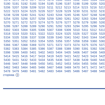
5174
5175
5176
5177
5178
5179
5180
5181
5182
5183
5184
518
5190
5191
5192
5193
5194
5195
5196
5197
5198
5199
5200
520
5206
5207
5208
5209
5210
5211
5212
5213
5214
5215
5216
521
5222
5223
5224
5225
5226
5227
5228
5229
5230
5231
5232
523
5238
5239
5240
5241
5242
5243
5244
5245
5246
5247
5248
524
5254
5255
5256
5257
5258
5259
5260
5261
5262
5263
5264
526
5270
5271
5272
5273
5274
5275
5276
5277
5278
5279
5280
528
5286
5287
5288
5289
5290
5291
5292
5293
5294
5295
5296
529
5302
5303
5304
5305
5306
5307
5308
5309
5310
5311
5312
531
5318
5319
5320
5321
5322
5323
5324
5325
5326
5327
5328
532
5334
5335
5336
5337
5338
5339
5340
5341
5342
5343
5344
534
5350
5351
5352
5353
5354
5355
5356
5357
5358
5359
5360
536
5366
5367
5368
5369
5370
5371
5372
5373
5374
5375
5376
537
5382
5383
5384
5385
5386
5387
5388
5389
5390
5391
5392
539
5398
5399
5400
5401
5402
5403
5404
5405
5406
5407
5408
540
5414
5415
5416
5417
5418
5419
5420
5421
5422
5423
5424
542
5430
5431
5432
5433
5434
5435
5436
5437
5438
5439
5440
544
5446
5447
5448
5449
5450
5451
5452
5453
5454
5455
5456
545
5462
5463
5464
5465
5466
5467
5468
5469
5470
5471
5472
547
5478
5479
5480
5481
5482
5483
5484
5485
5486
5487
5488
548
сторінка