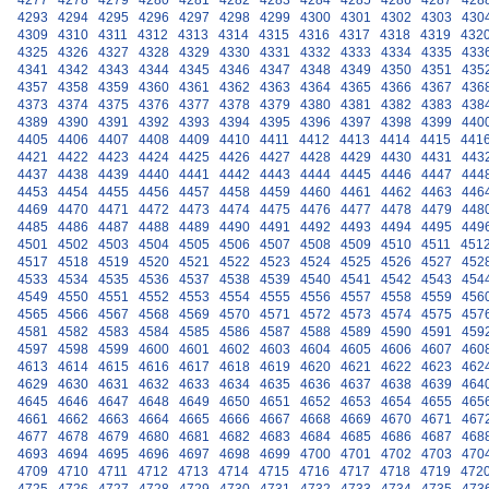
4277
4278
4279
4280
4281
4282
4283
4284
4285
4286
4287
428
4293
4294
4295
4296
4297
4298
4299
4300
4301
4302
4303
430
4309
4310
4311
4312
4313
4314
4315
4316
4317
4318
4319
432
4325
4326
4327
4328
4329
4330
4331
4332
4333
4334
4335
433
4341
4342
4343
4344
4345
4346
4347
4348
4349
4350
4351
435
4357
4358
4359
4360
4361
4362
4363
4364
4365
4366
4367
436
4373
4374
4375
4376
4377
4378
4379
4380
4381
4382
4383
438
4389
4390
4391
4392
4393
4394
4395
4396
4397
4398
4399
440
4405
4406
4407
4408
4409
4410
4411
4412
4413
4414
4415
441
4421
4422
4423
4424
4425
4426
4427
4428
4429
4430
4431
443
4437
4438
4439
4440
4441
4442
4443
4444
4445
4446
4447
444
4453
4454
4455
4456
4457
4458
4459
4460
4461
4462
4463
446
4469
4470
4471
4472
4473
4474
4475
4476
4477
4478
4479
448
4485
4486
4487
4488
4489
4490
4491
4492
4493
4494
4495
449
4501
4502
4503
4504
4505
4506
4507
4508
4509
4510
4511
451
4517
4518
4519
4520
4521
4522
4523
4524
4525
4526
4527
452
4533
4534
4535
4536
4537
4538
4539
4540
4541
4542
4543
454
4549
4550
4551
4552
4553
4554
4555
4556
4557
4558
4559
456
4565
4566
4567
4568
4569
4570
4571
4572
4573
4574
4575
457
4581
4582
4583
4584
4585
4586
4587
4588
4589
4590
4591
459
4597
4598
4599
4600
4601
4602
4603
4604
4605
4606
4607
460
4613
4614
4615
4616
4617
4618
4619
4620
4621
4622
4623
462
4629
4630
4631
4632
4633
4634
4635
4636
4637
4638
4639
464
4645
4646
4647
4648
4649
4650
4651
4652
4653
4654
4655
465
4661
4662
4663
4664
4665
4666
4667
4668
4669
4670
4671
467
4677
4678
4679
4680
4681
4682
4683
4684
4685
4686
4687
468
4693
4694
4695
4696
4697
4698
4699
4700
4701
4702
4703
470
4709
4710
4711
4712
4713
4714
4715
4716
4717
4718
4719
472