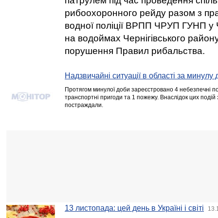
патрулем під час проведення спіл
рибоохоронного рейду разом з пр
водної поліції ВРПП ЧРУП ГУНП у Ч
на водоймах Чернігівського район
порушення Правил рибальства.
Надзвичайні ситуації в області за минулу 
Протягом минулої доби зареєстровано 4 небезпечні под
транспортні пригоди та 1 пожежу. Внаслідок цих подій 
постраждали.
13 листопада: цей день в Україні і світі
13.