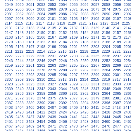
2033
2034
2035
2036
2037
2038
2039
2040
2041
2042
2043
204
2049
2050
2051
2052
2053
2054
2055
2056
2057
2058
2059
206
2065
2066
2067
2068
2069
2070
2071
2072
2073
2074
2075
207
2081
2082
2083
2084
2085
2086
2087
2088
2089
2090
2091
209
2097
2098
2099
2100
2101
2102
2103
2104
2105
2106
2107
210
2114
2115
2116
2117
2118
2119
2120
2121
2122
2123
2124
2125
2131
2132
2133
2134
2135
2136
2137
2138
2139
2140
2141
214
2147
2148
2149
2150
2151
2152
2153
2154
2155
2156
2157
215
2163
2164
2165
2166
2167
2168
2169
2170
2171
2172
2173
217
2179
2180
2181
2182
2183
2184
2185
2186
2187
2188
2189
219
2195
2196
2197
2198
2199
2200
2201
2202
2203
2204
2205
220
2211
2212
2213
2214
2215
2216
2217
2218
2219
2220
2221
222
2227
2228
2229
2230
2231
2232
2233
2234
2235
2236
2237
223
2243
2244
2245
2246
2247
2248
2249
2250
2251
2252
2253
225
2259
2260
2261
2262
2263
2264
2265
2266
2267
2268
2269
227
2275
2276
2277
2278
2279
2280
2281
2282
2283
2284
2285
228
2291
2292
2293
2294
2295
2296
2297
2298
2299
2300
2301
230
2307
2308
2309
2310
2311
2312
2313
2314
2315
2316
2317
231
2323
2324
2325
2326
2327
2328
2329
2330
2331
2332
2333
233
2339
2340
2341
2342
2343
2344
2345
2346
2347
2348
2349
235
2355
2356
2357
2358
2359
2360
2361
2362
2363
2364
2365
236
2371
2372
2373
2374
2375
2376
2377
2378
2379
2380
2381
238
2387
2388
2389
2390
2391
2392
2393
2394
2395
2396
2397
239
2403
2404
2405
2406
2407
2408
2409
2410
2411
2412
2413
241
2419
2420
2421
2422
2423
2424
2425
2426
2427
2428
2429
243
2435
2436
2437
2438
2439
2440
2441
2442
2443
2444
2445
244
2451
2452
2453
2454
2455
2456
2457
2458
2459
2460
2461
246
2467
2468
2469
2470
2471
2472
2473
2474
2475
2476
2477
247