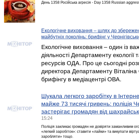
День 1358 Російська агресія - Day 1358 Russian aggres
Екологічне виховання – шлях до збереже
майбутніх поколінь: брифінг у Чернігівсь
Екологічне виховання – один із ва
діяльності Департаменту екології 
ресурсів ОДА. Про це сьогодні роз
директора Департаменту Віталіна 
брифінгу в медіацентрі ОВА.
Шукала легкого заробітку в Інтерне
майже 73 тисячі гривень: поліція 
застерігає громадян від шахрайсь
15:24
Поліція закликає громадян не довіряти заманливим ог
«легкий заробіток»: ставити «лайки» та викупати вірту
заробляти» тощо.