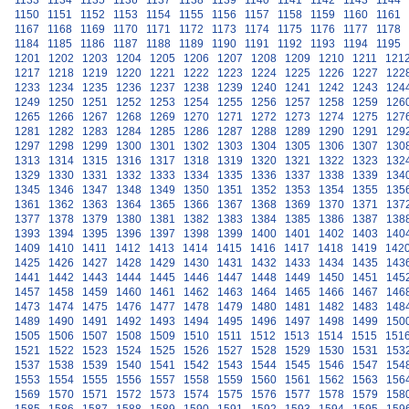
1133
1134
1135
1136
1137
1138
1139
1140
1141
1142
1143
1144
1150
1151
1152
1153
1154
1155
1156
1157
1158
1159
1160
1161
1167
1168
1169
1170
1171
1172
1173
1174
1175
1176
1177
1178
1184
1185
1186
1187
1188
1189
1190
1191
1192
1193
1194
1195
1201
1202
1203
1204
1205
1206
1207
1208
1209
1210
1211
121
1217
1218
1219
1220
1221
1222
1223
1224
1225
1226
1227
122
1233
1234
1235
1236
1237
1238
1239
1240
1241
1242
1243
124
1249
1250
1251
1252
1253
1254
1255
1256
1257
1258
1259
126
1265
1266
1267
1268
1269
1270
1271
1272
1273
1274
1275
127
1281
1282
1283
1284
1285
1286
1287
1288
1289
1290
1291
129
1297
1298
1299
1300
1301
1302
1303
1304
1305
1306
1307
130
1313
1314
1315
1316
1317
1318
1319
1320
1321
1322
1323
132
1329
1330
1331
1332
1333
1334
1335
1336
1337
1338
1339
134
1345
1346
1347
1348
1349
1350
1351
1352
1353
1354
1355
135
1361
1362
1363
1364
1365
1366
1367
1368
1369
1370
1371
137
1377
1378
1379
1380
1381
1382
1383
1384
1385
1386
1387
138
1393
1394
1395
1396
1397
1398
1399
1400
1401
1402
1403
140
1409
1410
1411
1412
1413
1414
1415
1416
1417
1418
1419
142
1425
1426
1427
1428
1429
1430
1431
1432
1433
1434
1435
143
1441
1442
1443
1444
1445
1446
1447
1448
1449
1450
1451
145
1457
1458
1459
1460
1461
1462
1463
1464
1465
1466
1467
146
1473
1474
1475
1476
1477
1478
1479
1480
1481
1482
1483
148
1489
1490
1491
1492
1493
1494
1495
1496
1497
1498
1499
150
1505
1506
1507
1508
1509
1510
1511
1512
1513
1514
1515
151
1521
1522
1523
1524
1525
1526
1527
1528
1529
1530
1531
153
1537
1538
1539
1540
1541
1542
1543
1544
1545
1546
1547
154
1553
1554
1555
1556
1557
1558
1559
1560
1561
1562
1563
156
1569
1570
1571
1572
1573
1574
1575
1576
1577
1578
1579
158