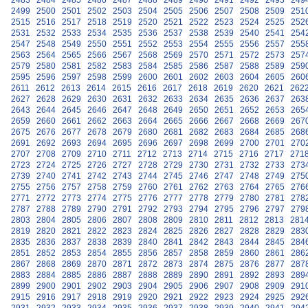
2483
2484
2485
2486
2487
2488
2489
2490
2491
2492
2493
249
2499
2500
2501
2502
2503
2504
2505
2506
2507
2508
2509
251
2515
2516
2517
2518
2519
2520
2521
2522
2523
2524
2525
252
2531
2532
2533
2534
2535
2536
2537
2538
2539
2540
2541
254
2547
2548
2549
2550
2551
2552
2553
2554
2555
2556
2557
255
2563
2564
2565
2566
2567
2568
2569
2570
2571
2572
2573
257
2579
2580
2581
2582
2583
2584
2585
2586
2587
2588
2589
259
2595
2596
2597
2598
2599
2600
2601
2602
2603
2604
2605
260
2611
2612
2613
2614
2615
2616
2617
2618
2619
2620
2621
262
2627
2628
2629
2630
2631
2632
2633
2634
2635
2636
2637
263
2643
2644
2645
2646
2647
2648
2649
2650
2651
2652
2653
265
2659
2660
2661
2662
2663
2664
2665
2666
2667
2668
2669
267
2675
2676
2677
2678
2679
2680
2681
2682
2683
2684
2685
268
2691
2692
2693
2694
2695
2696
2697
2698
2699
2700
2701
270
2707
2708
2709
2710
2711
2712
2713
2714
2715
2716
2717
271
2723
2724
2725
2726
2727
2728
2729
2730
2731
2732
2733
273
2739
2740
2741
2742
2743
2744
2745
2746
2747
2748
2749
275
2755
2756
2757
2758
2759
2760
2761
2762
2763
2764
2765
276
2771
2772
2773
2774
2775
2776
2777
2778
2779
2780
2781
278
2787
2788
2789
2790
2791
2792
2793
2794
2795
2796
2797
279
2803
2804
2805
2806
2807
2808
2809
2810
2811
2812
2813
281
2819
2820
2821
2822
2823
2824
2825
2826
2827
2828
2829
283
2835
2836
2837
2838
2839
2840
2841
2842
2843
2844
2845
284
2851
2852
2853
2854
2855
2856
2857
2858
2859
2860
2861
286
2867
2868
2869
2870
2871
2872
2873
2874
2875
2876
2877
287
2883
2884
2885
2886
2887
2888
2889
2890
2891
2892
2893
289
2899
2900
2901
2902
2903
2904
2905
2906
2907
2908
2909
291
2915
2916
2917
2918
2919
2920
2921
2922
2923
2924
2925
292