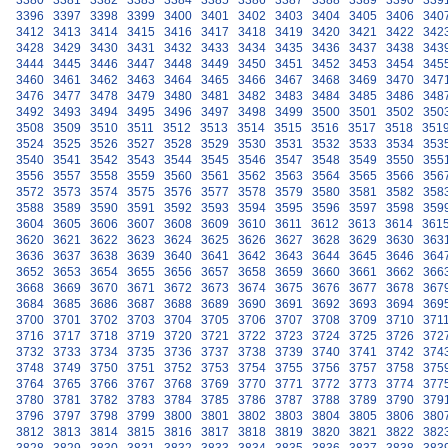
3380
3381
3382
3383
3384
3385
3386
3387
3388
3389
3390
339
3396
3397
3398
3399
3400
3401
3402
3403
3404
3405
3406
340
3412
3413
3414
3415
3416
3417
3418
3419
3420
3421
3422
342
3428
3429
3430
3431
3432
3433
3434
3435
3436
3437
3438
343
3444
3445
3446
3447
3448
3449
3450
3451
3452
3453
3454
345
3460
3461
3462
3463
3464
3465
3466
3467
3468
3469
3470
347
3476
3477
3478
3479
3480
3481
3482
3483
3484
3485
3486
348
3492
3493
3494
3495
3496
3497
3498
3499
3500
3501
3502
350
3508
3509
3510
3511
3512
3513
3514
3515
3516
3517
3518
351
3524
3525
3526
3527
3528
3529
3530
3531
3532
3533
3534
353
3540
3541
3542
3543
3544
3545
3546
3547
3548
3549
3550
355
3556
3557
3558
3559
3560
3561
3562
3563
3564
3565
3566
356
3572
3573
3574
3575
3576
3577
3578
3579
3580
3581
3582
358
3588
3589
3590
3591
3592
3593
3594
3595
3596
3597
3598
359
3604
3605
3606
3607
3608
3609
3610
3611
3612
3613
3614
361
3620
3621
3622
3623
3624
3625
3626
3627
3628
3629
3630
363
3636
3637
3638
3639
3640
3641
3642
3643
3644
3645
3646
364
3652
3653
3654
3655
3656
3657
3658
3659
3660
3661
3662
366
3668
3669
3670
3671
3672
3673
3674
3675
3676
3677
3678
367
3684
3685
3686
3687
3688
3689
3690
3691
3692
3693
3694
369
3700
3701
3702
3703
3704
3705
3706
3707
3708
3709
3710
371
3716
3717
3718
3719
3720
3721
3722
3723
3724
3725
3726
372
3732
3733
3734
3735
3736
3737
3738
3739
3740
3741
3742
374
3748
3749
3750
3751
3752
3753
3754
3755
3756
3757
3758
375
3764
3765
3766
3767
3768
3769
3770
3771
3772
3773
3774
377
3780
3781
3782
3783
3784
3785
3786
3787
3788
3789
3790
379
3796
3797
3798
3799
3800
3801
3802
3803
3804
3805
3806
380
3812
3813
3814
3815
3816
3817
3818
3819
3820
3821
3822
382