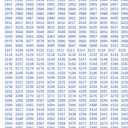
2931
2932
2933
2934
2935
2936
2937
2938
2939
2940
2941
294
2947
2948
2949
2950
2951
2952
2953
2954
2955
2956
2957
295
2963
2964
2965
2966
2967
2968
2969
2970
2971
2972
2973
297
2979
2980
2981
2982
2983
2984
2985
2986
2987
2988
2989
299
2995
2996
2997
2998
2999
3000
3001
3002
3003
3004
3005
300
3011
3012
3013
3014
3015
3016
3017
3018
3019
3020
3021
302
3027
3028
3029
3030
3031
3032
3033
3034
3035
3036
3037
303
3043
3044
3045
3046
3047
3048
3049
3050
3051
3052
3053
305
3059
3060
3061
3062
3063
3064
3065
3066
3067
3068
3069
307
3075
3076
3077
3078
3079
3080
3081
3082
3083
3084
3085
308
3091
3092
3093
3094
3095
3096
3097
3098
3099
3100
3101
310
3107
3108
3109
3110
3111
3112
3113
3114
3115
3116
3117
3118
3124
3125
3126
3127
3128
3129
3130
3131
3132
3133
3134
313
3140
3141
3142
3143
3144
3145
3146
3147
3148
3149
3150
315
3156
3157
3158
3159
3160
3161
3162
3163
3164
3165
3166
316
3172
3173
3174
3175
3176
3177
3178
3179
3180
3181
3182
318
3188
3189
3190
3191
3192
3193
3194
3195
3196
3197
3198
319
3204
3205
3206
3207
3208
3209
3210
3211
3212
3213
3214
321
3220
3221
3222
3223
3224
3225
3226
3227
3228
3229
3230
323
3236
3237
3238
3239
3240
3241
3242
3243
3244
3245
3246
324
3252
3253
3254
3255
3256
3257
3258
3259
3260
3261
3262
326
3268
3269
3270
3271
3272
3273
3274
3275
3276
3277
3278
327
3284
3285
3286
3287
3288
3289
3290
3291
3292
3293
3294
329
3300
3301
3302
3303
3304
3305
3306
3307
3308
3309
3310
331
3316
3317
3318
3319
3320
3321
3322
3323
3324
3325
3326
332
3332
3333
3334
3335
3336
3337
3338
3339
3340
3341
3342
334
3348
3349
3350
3351
3352
3353
3354
3355
3356
3357
3358
335
3364
3365
3366
3367
3368
3369
3370
3371
3372
3373
3374
337