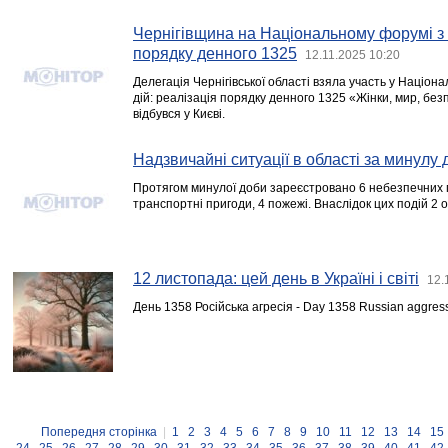
Чернігівщина на Національному форумі з 
порядку денного 1325
12.11.2025 10:20
Делегація Чернігівської області взяла участь у Націон
дій: реалізація порядку денного 1325 «Жінки, мир, без
відбувся у Києві.
Надзвичайні ситуації в області за минулу 
Протягом минулої доби зареєстровано 6 небезпечних п
транспортні пригоди, 4 пожежі. Внаслідок цих подій 2
12 листопада: цей день в Україні і світі
12.
День 1358 Російська агресія - Day 1358 Russian aggres
Попередня сторінка
|
1
2
3
4
5
6
7
8
9
10
11
12
13
14
15