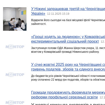
У Ніжині запрацював третій на Чернігівщи
Україні»
12.11.2025 15:19
Відкрили його сьогодні на базі місцевої філії Чернігівс
зайнятості.
«Гроші ходять за людиною»: у Комарівські
експериментальний соціальний проєкт
12.
Заступниця голови ОДА Жанна Шерстюк учора, 11 лис
візитом у Комарівській громаді Ніжинського району.
У січні-жовтні 2025 року на Чернігівщині 
гривень податків, зборів та єдиного внеск
До бюджетів усіх рівнів Чернігівської області платникам
року сплачено 22 млрд грн податків, зборів та обов’язк
Громади продовжують формувати мережу
реформи профільної середньої освіти
12.
У жовтні команда експертів з пита