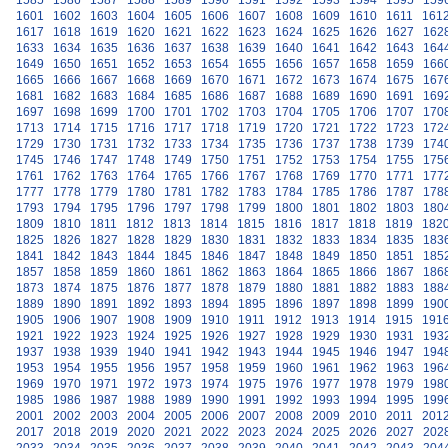
1585
1586
1587
1588
1589
1590
1591
1592
1593
1594
1595
159
1601
1602
1603
1604
1605
1606
1607
1608
1609
1610
1611
161
1617
1618
1619
1620
1621
1622
1623
1624
1625
1626
1627
162
1633
1634
1635
1636
1637
1638
1639
1640
1641
1642
1643
164
1649
1650
1651
1652
1653
1654
1655
1656
1657
1658
1659
166
1665
1666
1667
1668
1669
1670
1671
1672
1673
1674
1675
167
1681
1682
1683
1684
1685
1686
1687
1688
1689
1690
1691
169
1697
1698
1699
1700
1701
1702
1703
1704
1705
1706
1707
170
1713
1714
1715
1716
1717
1718
1719
1720
1721
1722
1723
172
1729
1730
1731
1732
1733
1734
1735
1736
1737
1738
1739
174
1745
1746
1747
1748
1749
1750
1751
1752
1753
1754
1755
175
1761
1762
1763
1764
1765
1766
1767
1768
1769
1770
1771
177
1777
1778
1779
1780
1781
1782
1783
1784
1785
1786
1787
178
1793
1794
1795
1796
1797
1798
1799
1800
1801
1802
1803
180
1809
1810
1811
1812
1813
1814
1815
1816
1817
1818
1819
182
1825
1826
1827
1828
1829
1830
1831
1832
1833
1834
1835
183
1841
1842
1843
1844
1845
1846
1847
1848
1849
1850
1851
185
1857
1858
1859
1860
1861
1862
1863
1864
1865
1866
1867
186
1873
1874
1875
1876
1877
1878
1879
1880
1881
1882
1883
188
1889
1890
1891
1892
1893
1894
1895
1896
1897
1898
1899
190
1905
1906
1907
1908
1909
1910
1911
1912
1913
1914
1915
191
1921
1922
1923
1924
1925
1926
1927
1928
1929
1930
1931
193
1937
1938
1939
1940
1941
1942
1943
1944
1945
1946
1947
194
1953
1954
1955
1956
1957
1958
1959
1960
1961
1962
1963
196
1969
1970
1971
1972
1973
1974
1975
1976
1977
1978
1979
198
1985
1986
1987
1988
1989
1990
1991
1992
1993
1994
1995
199
2001
2002
2003
2004
2005
2006
2007
2008
2009
2010
2011
201
2017
2018
2019
2020
2021
2022
2023
2024
2025
2026
2027
202