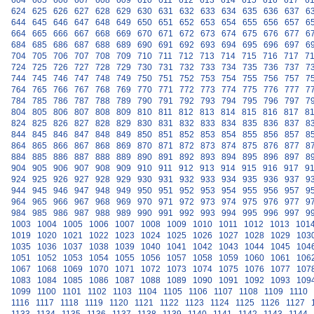
604
605
606
607
608
609
610
611
612
613
614
615
616
617
6
624
625
626
627
628
629
630
631
632
633
634
635
636
637
6
644
645
646
647
648
649
650
651
652
653
654
655
656
657
6
664
665
666
667
668
669
670
671
672
673
674
675
676
677
6
684
685
686
687
688
689
690
691
692
693
694
695
696
697
6
704
705
706
707
708
709
710
711
712
713
714
715
716
717
7
724
725
726
727
728
729
730
731
732
733
734
735
736
737
7
744
745
746
747
748
749
750
751
752
753
754
755
756
757
7
764
765
766
767
768
769
770
771
772
773
774
775
776
777
7
784
785
786
787
788
789
790
791
792
793
794
795
796
797
7
804
805
806
807
808
809
810
811
812
813
814
815
816
817
8
824
825
826
827
828
829
830
831
832
833
834
835
836
837
8
844
845
846
847
848
849
850
851
852
853
854
855
856
857
8
864
865
866
867
868
869
870
871
872
873
874
875
876
877
8
884
885
886
887
888
889
890
891
892
893
894
895
896
897
8
904
905
906
907
908
909
910
911
912
913
914
915
916
917
9
924
925
926
927
928
929
930
931
932
933
934
935
936
937
9
944
945
946
947
948
949
950
951
952
953
954
955
956
957
9
964
965
966
967
968
969
970
971
972
973
974
975
976
977
9
984
985
986
987
988
989
990
991
992
993
994
995
996
997
9
1003
1004
1005
1006
1007
1008
1009
1010
1011
1012
1013
101
1019
1020
1021
1022
1023
1024
1025
1026
1027
1028
1029
103
1035
1036
1037
1038
1039
1040
1041
1042
1043
1044
1045
104
1051
1052
1053
1054
1055
1056
1057
1058
1059
1060
1061
106
1067
1068
1069
1070
1071
1072
1073
1074
1075
1076
1077
107
1083
1084
1085
1086
1087
1088
1089
1090
1091
1092
1093
109
1099
1100
1101
1102
1103
1104
1105
1106
1107
1108
1109
1110
1116
1117
1118
1119
1120
1121
1122
1123
1124
1125
1126
1127