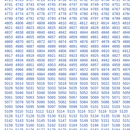
4725
4726
4727
4728
4729
4730
4731
4732
4733
4734
4735
473
4741
4742
4743
4744
4745
4746
4747
4748
4749
4750
4751
475
4757
4758
4759
4760
4761
4762
4763
4764
4765
4766
4767
476
4773
4774
4775
4776
4777
4778
4779
4780
4781
4782
4783
478
4789
4790
4791
4792
4793
4794
4795
4796
4797
4798
4799
480
4805
4806
4807
4808
4809
4810
4811
4812
4813
4814
4815
481
4821
4822
4823
4824
4825
4826
4827
4828
4829
4830
4831
483
4837
4838
4839
4840
4841
4842
4843
4844
4845
4846
4847
484
4853
4854
4855
4856
4857
4858
4859
4860
4861
4862
4863
486
4869
4870
4871
4872
4873
4874
4875
4876
4877
4878
4879
488
4885
4886
4887
4888
4889
4890
4891
4892
4893
4894
4895
489
4901
4902
4903
4904
4905
4906
4907
4908
4909
4910
4911
491
4917
4918
4919
4920
4921
4922
4923
4924
4925
4926
4927
492
4933
4934
4935
4936
4937
4938
4939
4940
4941
4942
4943
494
4949
4950
4951
4952
4953
4954
4955
4956
4957
4958
4959
496
4965
4966
4967
4968
4969
4970
4971
4972
4973
4974
4975
497
4981
4982
4983
4984
4985
4986
4987
4988
4989
4990
4991
499
4997
4998
4999
5000
5001
5002
5003
5004
5005
5006
5007
500
5013
5014
5015
5016
5017
5018
5019
5020
5021
5022
5023
502
5029
5030
5031
5032
5033
5034
5035
5036
5037
5038
5039
504
5045
5046
5047
5048
5049
5050
5051
5052
5053
5054
5055
505
5061
5062
5063
5064
5065
5066
5067
5068
5069
5070
5071
507
5077
5078
5079
5080
5081
5082
5083
5084
5085
5086
5087
508
5093
5094
5095
5096
5097
5098
5099
5100
5101
5102
5103
510
5109
5110
5111
5112
5113
5114
5115
5116
5117
5118
5119
5120
5126
5127
5128
5129
5130
5131
5132
5133
5134
5135
5136
513
5142
5143
5144
5145
5146
5147
5148
5149
5150
5151
5152
515
5158
5159
5160
5161
5162
5163
5164
5165
5166
5167
5168
516