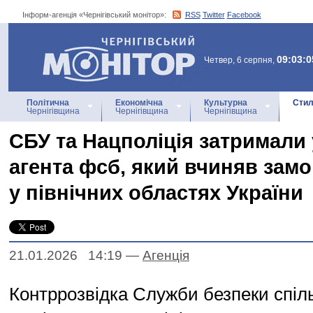
Інформ-агенція «Чернігівський монітор»:
RSS
Twitter
Facebook
Інформ-агенція
«Чернігівський монітор»
09:03:0
Четвер, 6 серпня,
Політична
Економічна
Культурна
Стил
Чернігівщина
Чернігівщина
Чернігівщина
СБУ та Нацполіція затримали 
агента фсб, який вчиняв замо
у північних областях України
21.01.2026 14:19
—
Агенцiя
Контррозвідка Служби безпеки спіл