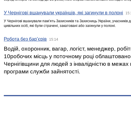
У Чернігові вшанували українців, які загинули в полоні
15:
У Чернігові вшанували пам’ять Захисників та Захисниць України, учасників
цивільних осіб, які були страчені, закатовані або загинули у полоні.
Робота без бар’єрів
15:14
Водій, охоронник, вагар, логіст, менеджер, робі
10робочих місць у поточному році облаштован
Чернігівщини для людей з інвалідністю в межах
програми служби зайнятості.