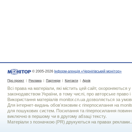
© 2005-2026
Інформ-агенція «Чернігівський монітор»
Про проект
|
Реклама
|
Партнери
|
Контакти
|
Архів
Всі права на матеріали, які містить цей сайт, охороняються у 
законодавством України, в тому числі, про авторське право і 
Використання матерiалiв monitor.cn.ua дозволяється за умов
Для iнтернет-видань обов'язковим є гiперпосилання на monito
для пошукових систем. Посилання та гіперпосилання повинні
виключно в першому чи в другому абзаці тексту.
Матеріали з позначкою (PR) друкуються на правах реклами..