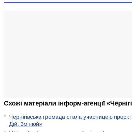
Схожі матеріали інформ-агенції «Черніг
Чернігівська громада стала учасницею проєкту 
Дій. Змінюй»