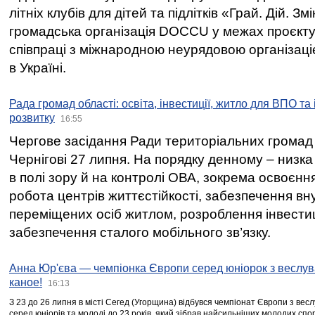
літніх клубів для дітей та підлітків «Грай. Дій. З
громадська організація DOCCU у межах проєкту 
співпраці з міжнародною неурядовою організаціє
в Україні.
Рада громад області: освіта, інвестиції, житло для ВПО та
розвитку
16:55
Чергове засідання Ради територіальних громад 
Чернігові 27 липня. На порядку денному – низка
в полі зору й на контролі ОВА, зокрема освоєння
робота центрів життєстійкості, забезпечення вн
переміщених осіб житлом, розроблення інвестиц
забезпечення сталого мобільного зв’язку.
Анна Юр'єва — чемпіонка Європи серед юніорок з веслув
каное!
16:13
З 23 до 26 липня в місті Сегед (Угорщина) відбувся чемпіонат Європи з вес
серед юніорів та молоді до 23 років, який зібрав найсильніших молодих спо