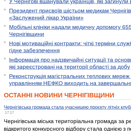
У Чернігові вшанували українців, які загинули 
Президент присвоїв шістьом медикам Чернігі
«Заслужений лікар України»
Мобільні клініки надали медичну допомогу 65
Чернігівщини
Нові мотиваційні контракти: чіткі терміни служ
гідне забезпечення
Інформація про надзвичайні ситуації та основн
які зареєстровані на території області за добу
Реконструкція магістральних теплових мереж у
управлінням НЕФКО виходить на завершальн
ОСТАННІ НОВИНИ ЧЕРНІГІВЩИНИ
Чернігівська громада стала учасницею проєкту літніх клуб
17:17
Чернігівська міська територіальна громада за 
відкритого конкурсного відбору стала однією з