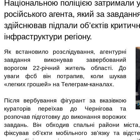
Національною поліцією затримали у
російського агента, який за завдан
здійснював підпали об’єктів критичн
інфраструктури регіону.
Як встановило розслідування, агентурні
завдання виконував завербований
ворогом 22-річний житель області. До
уваги фсб він потрапив, коли шукав
«легких грошей» на Телеграм-каналах.
Після вербування фігурант за вказівкою
кураторів переїхав до Чернігова та
розпочав підготовку до виконання ворожих
завдань. Він обходив спальні райони міста,
фіксував об’єкти мобільного зв’язку та відст