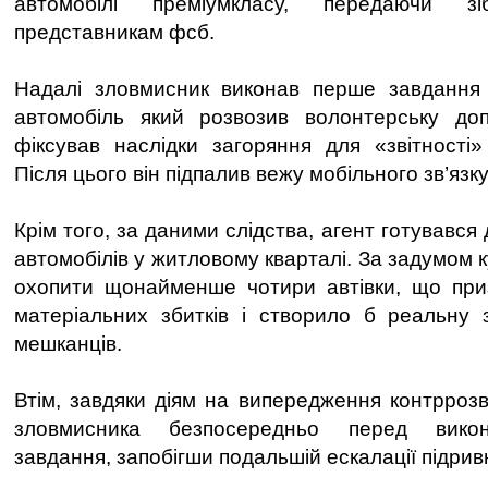
автомобілі преміумкласу, передаючи зі
представникам фсб.
Надалі зловмисник виконав перше завдання
автомобіль який розвозив волонтерську д
фіксував наслідки загоряння для «звітності
Після цього він підпалив вежу мобільного зв’язку
Крім того, за даними слідства, агент готувався
автомобілів у житловому кварталі. За задумом к
охопити щонайменше чотири автівки, що при
матеріальних збитків і створило б реальну 
мешканців.
Втім, завдяки діям на випередження контрроз
зловмисника безпосередньо перед викон
завдання, запобігши подальшій ескалації підривн