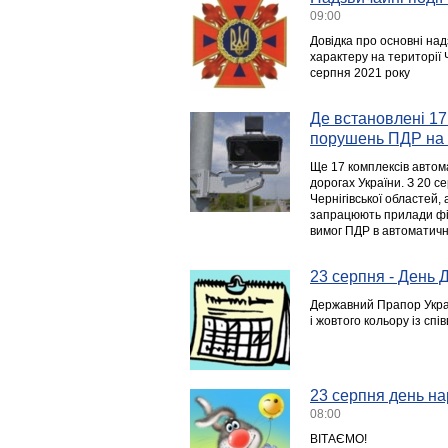
09:00
Довідка про основні над
характеру на території Ч
серпня 2021 року
Де встановлені 17
порушень ПДР на 
Ще 17 комплексів автом
дорогах України. З 20 с
Чернігівської областей, 
запрацюють прилади фі
вимог ПДР в автоматичн
23 серпня - День
Державний Прапор Украї
і жовтого кольору із сп
23 серпня день на
08:00
ВІТАЄМО!