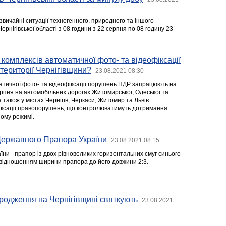
звичайні ситуації техногенного, природного та іншого
ернігівської області з 08 години з 22 серпня по 08 годину 23
 комплексів автоматичної фото- та відеофіксації
території Чернігівщини?
23.08.2021 08:30
атичної фото- та відеофіксації порушень ПДР запрацюють на
ерпня на автомобільних дорогах Житомирської, Одеської та
а також у містах Чернігів, Черкаси, Житомир та Львів
ксації правопорушень, що контролюватимуть дотримання
ому режимі.
 Державного Прапора України
23.08.2021 08:15
ни - прапор із двох рівновеликих горизонтальних смуг синього
іввідношенням ширини прапора до його довжини 2:3.
родження на Чернігівщині святкують
23.08.2021