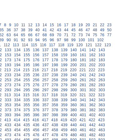
7
8
9
10
11
12
13
14
15
16
17
18
19
20
21
22
23
35
36
37
38
39
40
41
42
43
44
45
46
47
48
49
50
62
63
64
65
66
67
68
69
70
71
72
73
74
75
76
77
89
90
91
92
93
94
95
96
97
98
99
100
101
102
1
112
113
114
115
116
117
118
119
120
121
122
123
2
133
134
135
136
137
138
139
140
141
142
143
2
153
154
155
156
157
158
159
160
161
162
163
2
173
174
175
176
177
178
179
180
181
182
183
2
193
194
195
196
197
198
199
200
201
202
203
2
213
214
215
216
217
218
219
220
221
222
223
2
233
234
235
236
237
238
239
240
241
242
243
2
253
254
255
256
257
258
259
260
261
262
263
2
273
274
275
276
277
278
279
280
281
282
283
2
293
294
295
296
297
298
299
300
301
302
303
2
313
314
315
316
317
318
319
320
321
322
323
2
333
334
335
336
337
338
339
340
341
342
343
2
353
354
355
356
357
358
359
360
361
362
363
2
373
374
375
376
377
378
379
380
381
382
383
2
393
394
395
396
397
398
399
400
401
402
403
2
413
414
415
416
417
418
419
420
421
422
423
2
433
434
435
436
437
438
439
440
441
442
443
2
453
454
455
456
457
458
459
460
461
462
463
2
473
474
475
476
477
478
479
480
481
482
483