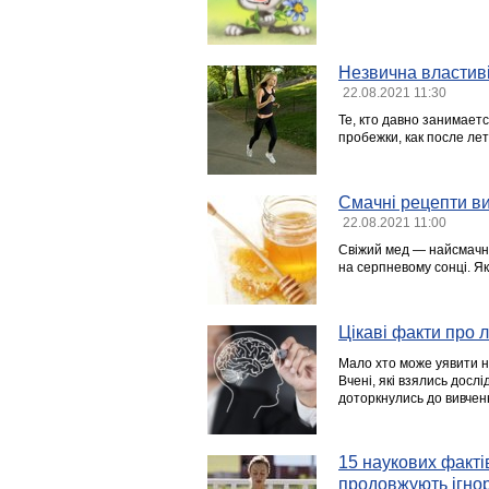
Незвична властиві
22.08.2021 11:30
Те, кто давно занимает
пробежки, как после ле
Смачні рецепти ви
22.08.2021 11:00
Свіжий мед — найсмачні
на серпневому сонці. Я
Цікаві факти про 
Мало хто може уявити н
Вчені, які взялись досл
доторкнулись до вивчен
15 наукових фактів
продовжують ігно