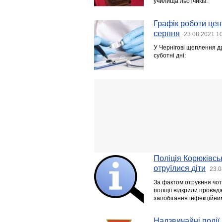
училища льотчиків.
Графік роботи цент
серпня
23.08.2021 1
У Чернігові щеплення др
суботні дні:
Поліція Корюківсь
отруїлися діти
23.0
За фактом отруєння чоти
поліції відкрили прова
запобігання інфекційни
Надзвичайні події 