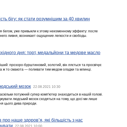
сть бігу: як стати розумнішим за 40 хвилин
ся бегом, уже привыкли к этому неизменному эффекту: после
тнего ливня, возникает ощущение легкости и свободы.
хідного дня: торт, медальйони та медове масло
ший: прозоро-бурштиновий, золотий, він ллється та просвічує
ка ж то смакота — поливати тим медом оладки та млинці.
людський мозок
22.08.2021 10:30
аскільки потужний супер комп'ютер знаходиться в нашій голові.
іджувати людський мозок сходяться на тому, що досі ми лише
ня цього дива природи.
 про наше здоров’я, які більшість з нас
рувати
22.08.2021 10:00