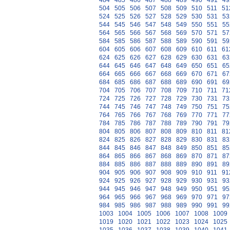
484
485
486
487
488
489
490
491
49
504
505
506
507
508
509
510
511
51
524
525
526
527
528
529
530
531
53
544
545
546
547
548
549
550
551
55
564
565
566
567
568
569
570
571
57
584
585
586
587
588
589
590
591
59
604
605
606
607
608
609
610
611
61
624
625
626
627
628
629
630
631
63
644
645
646
647
648
649
650
651
65
664
665
666
667
668
669
670
671
67
684
685
686
687
688
689
690
691
69
704
705
706
707
708
709
710
711
71
724
725
726
727
728
729
730
731
73
744
745
746
747
748
749
750
751
75
764
765
766
767
768
769
770
771
77
784
785
786
787
788
789
790
791
79
804
805
806
807
808
809
810
811
81
824
825
826
827
828
829
830
831
83
844
845
846
847
848
849
850
851
85
864
865
866
867
868
869
870
871
87
884
885
886
887
888
889
890
891
89
904
905
906
907
908
909
910
911
91
924
925
926
927
928
929
930
931
93
944
945
946
947
948
949
950
951
95
964
965
966
967
968
969
970
971
97
984
985
986
987
988
989
990
991
99
1003
1004
1005
1006
1007
1008
1009
1019
1020
1021
1022
1023
1024
1025