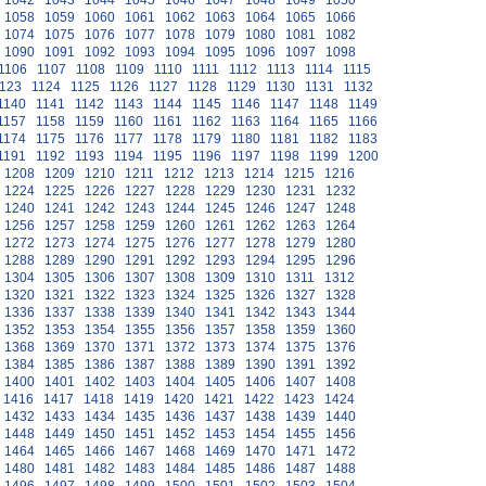
1042
1043
1044
1045
1046
1047
1048
1049
1050
1058
1059
1060
1061
1062
1063
1064
1065
1066
1074
1075
1076
1077
1078
1079
1080
1081
1082
1090
1091
1092
1093
1094
1095
1096
1097
1098
1106
1107
1108
1109
1110
1111
1112
1113
1114
1115
123
1124
1125
1126
1127
1128
1129
1130
1131
1132
1140
1141
1142
1143
1144
1145
1146
1147
1148
1149
1157
1158
1159
1160
1161
1162
1163
1164
1165
1166
1174
1175
1176
1177
1178
1179
1180
1181
1182
1183
1191
1192
1193
1194
1195
1196
1197
1198
1199
1200
1208
1209
1210
1211
1212
1213
1214
1215
1216
1224
1225
1226
1227
1228
1229
1230
1231
1232
1240
1241
1242
1243
1244
1245
1246
1247
1248
1256
1257
1258
1259
1260
1261
1262
1263
1264
1272
1273
1274
1275
1276
1277
1278
1279
1280
1288
1289
1290
1291
1292
1293
1294
1295
1296
1304
1305
1306
1307
1308
1309
1310
1311
1312
1320
1321
1322
1323
1324
1325
1326
1327
1328
1336
1337
1338
1339
1340
1341
1342
1343
1344
1352
1353
1354
1355
1356
1357
1358
1359
1360
1368
1369
1370
1371
1372
1373
1374
1375
1376
1384
1385
1386
1387
1388
1389
1390
1391
1392
1400
1401
1402
1403
1404
1405
1406
1407
1408
1416
1417
1418
1419
1420
1421
1422
1423
1424
1432
1433
1434
1435
1436
1437
1438
1439
1440
1448
1449
1450
1451
1452
1453
1454
1455
1456
1464
1465
1466
1467
1468
1469
1470
1471
1472
1480
1481
1482
1483
1484
1485
1486
1487
1488