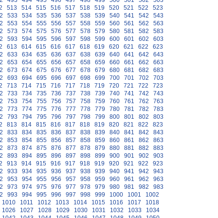
2
493
494
495
496
497
498
499
500
501
502
503
2
513
514
515
516
517
518
519
520
521
522
523
2
533
534
535
536
537
538
539
540
541
542
543
2
553
554
555
556
557
558
559
560
561
562
563
2
573
574
575
576
577
578
579
580
581
582
583
2
593
594
595
596
597
598
599
600
601
602
603
2
613
614
615
616
617
618
619
620
621
622
623
2
633
634
635
636
637
638
639
640
641
642
643
2
653
654
655
656
657
658
659
660
661
662
663
2
673
674
675
676
677
678
679
680
681
682
683
2
693
694
695
696
697
698
699
700
701
702
703
2
713
714
715
716
717
718
719
720
721
722
723
2
733
734
735
736
737
738
739
740
741
742
743
2
753
754
755
756
757
758
759
760
761
762
763
2
773
774
775
776
777
778
779
780
781
782
783
2
793
794
795
796
797
798
799
800
801
802
803
2
813
814
815
816
817
818
819
820
821
822
823
2
833
834
835
836
837
838
839
840
841
842
843
2
853
854
855
856
857
858
859
860
861
862
863
2
873
874
875
876
877
878
879
880
881
882
883
2
893
894
895
896
897
898
899
900
901
902
903
2
913
914
915
916
917
918
919
920
921
922
923
2
933
934
935
936
937
938
939
940
941
942
943
2
953
954
955
956
957
958
959
960
961
962
963
2
973
974
975
976
977
978
979
980
981
982
983
2
993
994
995
996
997
998
999
1000
1001
1002
1010
1011
1012
1013
1014
1015
1016
1017
1018
1026
1027
1028
1029
1030
1031
1032
1033
1034