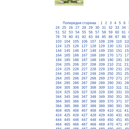
Попередня сторінка
|
1
2
3
4
5
6
24
25
26
27
28
29
30
31
32
33
34
51
52
53
54
55
56
57
58
59
60
61
78
79
80
81
82
83
84
85
86
87
88
103
104
105
106
107
108
109
110
11
124
125
126
127
128
129
130
131
13
144
145
146
147
148
149
150
151
15
164
165
166
167
168
169
170
171
17
184
185
186
187
188
189
190
191
19
204
205
206
207
208
209
210
211
21
224
225
226
227
228
229
230
231
23
244
245
246
247
248
249
250
251
25
264
265
266
267
268
269
270
271
27
284
285
286
287
288
289
290
291
29
304
305
306
307
308
309
310
311
31
324
325
326
327
328
329
330
331
33
344
345
346
347
348
349
350
351
35
364
365
366
367
368
369
370
371
37
384
385
386
387
388
389
390
391
39
404
405
406
407
408
409
410
411
41
424
425
426
427
428
429
430
431
43
444
445
446
447
448
449
450
451
45
464
465
466
467
468
469
470
471
47