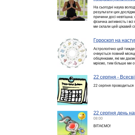
На сьогодні наука волод
результати цих дослідж
причини досі невтішна:
фізична активність і в
ми склали цей цікавий с
Гороскоп на насту
Астрологічно цей тижден
очікується повний місяц
обіцянками, які ми даєм
мріємо, тим більше ми о
22 серпня - Всесві
22 серпня проводиться В
22 серпня день на
08:00
ВІТАЄМО!