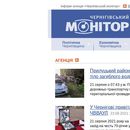
Інформ-агенція «Чернігівський монітор»:
Інформ-агенція
«Чернігівський монітор»
Політична
Економічна
Чернігівщина
Чернігівщина
АГЕНЦIЯ
Прилуцький район:
тіло загиблого вод
21 серпня о 07:43 у м.
дорожньо-транспортну пр
територіальної громади
У Чернігові привіт
ЧВВАУЛ
23.08.2021 
21 серпня 2021 року на 
захід на честь 70-річчя