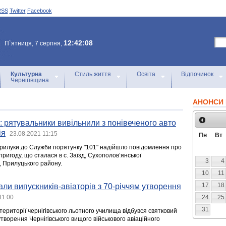
RSS
Twitter
Facebook
12:42:08
П`ятниця, 7 серпня,
Культурна
Стиль життя
Освіта
Відпочинок
Чернігівщина
АНОНСИ 
 рятувальники вивільнили з понівеченого авто
ія
23.08.2021 11:15
Пн
Вт
 Прилуки до Служби порятунку "101" надійшло повідомлення про
игоду, що сталася в с. Заїзд, Сухополов’янської
3
4
, Прилуцького району.
10
11
17
18
али випускників-авіаторів з 70-річчям утворення
11:00
24
25
31
території чернігівського льотного училища відбувся святковий
 утворення Чернігівського вищого військового авіаційного