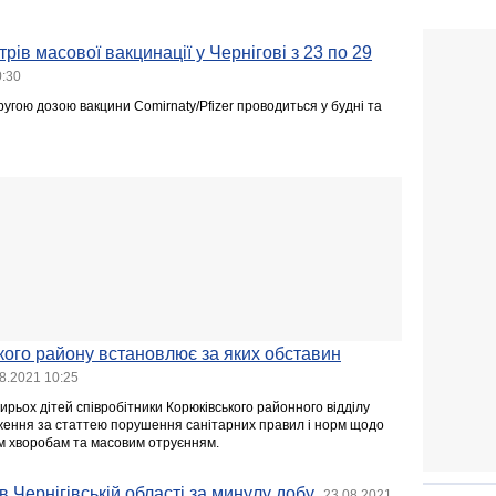
рів масової вакцинації у Чернігові з 23 по 29
0:30
угою дозою вакцини Comirnaty/Pfizer проводиться у будні та
кого району встановлює за яких обставин
8.2021 10:25
рьох дітей співробітники Корюківського районного відділу
дження за статтею порушення санітарних правил і норм щодо
м хворобам та масовим отруєнням.
в Чернігівській області за минулу добу
23.08.2021