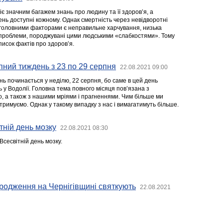
іє значним багажем знань про людину та її здоров’я, а
ень доступні кожному. Однак смертність через невідворотні
 головними факторами є неправильне харчування, низька
сі проблеми, породжувані цими людськими «слабкостями». Тому
писок фактів про здоров’я.
пний тиждень з 23 по 29 серпня
22.08.2021 09:00
ь починається у неділю, 22 серпня, бо саме в цей день
ь у Водолії. Головна тема повного місяця пов’язана з
о, а також з нашими мріями і прагненнями. Чим більше ми
тримуємо. Однак у такому випадку з нас і вимагатимуть більше.
тній день мозку
22.08.2021 08:30
сесвітній день мозку.
родження на Чернігівщині святкують
22.08.2021