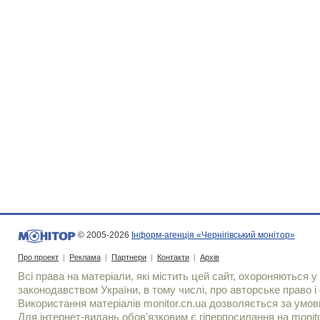
© 2005-2026
Інформ-агенція «Чернігівський монітор»
Про проект
|
Реклама
|
Партнери
|
Контакти
|
Архів
Всі права на матеріали, які містить цей сайт, охороняються у 
законодавством України, в тому числі, про авторське право і 
Використання матерiалiв monitor.cn.ua дозволяється за умов
Для iнтернет-видань обов'язковим є гiперпосилання на monito