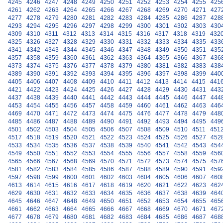
4245
4246
4247
4248
4249
4250
4251
4252
4253
4254
4255
425
4261
4262
4263
4264
4265
4266
4267
4268
4269
4270
4271
427
4277
4278
4279
4280
4281
4282
4283
4284
4285
4286
4287
428
4293
4294
4295
4296
4297
4298
4299
4300
4301
4302
4303
430
4309
4310
4311
4312
4313
4314
4315
4316
4317
4318
4319
432
4325
4326
4327
4328
4329
4330
4331
4332
4333
4334
4335
433
4341
4342
4343
4344
4345
4346
4347
4348
4349
4350
4351
435
4357
4358
4359
4360
4361
4362
4363
4364
4365
4366
4367
436
4373
4374
4375
4376
4377
4378
4379
4380
4381
4382
4383
438
4389
4390
4391
4392
4393
4394
4395
4396
4397
4398
4399
440
4405
4406
4407
4408
4409
4410
4411
4412
4413
4414
4415
441
4421
4422
4423
4424
4425
4426
4427
4428
4429
4430
4431
443
4437
4438
4439
4440
4441
4442
4443
4444
4445
4446
4447
444
4453
4454
4455
4456
4457
4458
4459
4460
4461
4462
4463
446
4469
4470
4471
4472
4473
4474
4475
4476
4477
4478
4479
448
4485
4486
4487
4488
4489
4490
4491
4492
4493
4494
4495
449
4501
4502
4503
4504
4505
4506
4507
4508
4509
4510
4511
451
4517
4518
4519
4520
4521
4522
4523
4524
4525
4526
4527
452
4533
4534
4535
4536
4537
4538
4539
4540
4541
4542
4543
454
4549
4550
4551
4552
4553
4554
4555
4556
4557
4558
4559
456
4565
4566
4567
4568
4569
4570
4571
4572
4573
4574
4575
457
4581
4582
4583
4584
4585
4586
4587
4588
4589
4590
4591
459
4597
4598
4599
4600
4601
4602
4603
4604
4605
4606
4607
460
4613
4614
4615
4616
4617
4618
4619
4620
4621
4622
4623
462
4629
4630
4631
4632
4633
4634
4635
4636
4637
4638
4639
464
4645
4646
4647
4648
4649
4650
4651
4652
4653
4654
4655
465
4661
4662
4663
4664
4665
4666
4667
4668
4669
4670
4671
467
4677
4678
4679
4680
4681
4682
4683
4684
4685
4686
4687
468