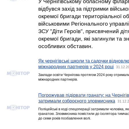
У Чернігівському обласному філар
відбувся захід за підтримки військ
окремої бригади територіальної об
військовими Регіонального управлі
ЗСУ "Діти Героїв", присвячений діт
окремої бригади, які загинули та з
особливих обставин.
Як чернігівські школи та садочки віднов
міжнародних партнерів у 2024 році
31.12.2
Заклади освіти Чернігова протягом 2024 року отримали
міжнародних партнерів.
Погрожував підірвати гранату: на Чернігі
затримали озброєного зловмисника
31.12.
Поліцейські в ході спецоперації затримали чоловіка, 
гранатою. Зловмисника помістили до ізолятора тимчас
до семи років позбавлення волі.