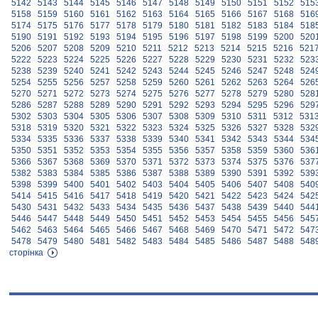
5142
5143
5144
5145
5146
5147
5148
5149
5150
5151
5152
515
5158
5159
5160
5161
5162
5163
5164
5165
5166
5167
5168
516
5174
5175
5176
5177
5178
5179
5180
5181
5182
5183
5184
518
5190
5191
5192
5193
5194
5195
5196
5197
5198
5199
5200
520
5206
5207
5208
5209
5210
5211
5212
5213
5214
5215
5216
521
5222
5223
5224
5225
5226
5227
5228
5229
5230
5231
5232
523
5238
5239
5240
5241
5242
5243
5244
5245
5246
5247
5248
524
5254
5255
5256
5257
5258
5259
5260
5261
5262
5263
5264
526
5270
5271
5272
5273
5274
5275
5276
5277
5278
5279
5280
528
5286
5287
5288
5289
5290
5291
5292
5293
5294
5295
5296
529
5302
5303
5304
5305
5306
5307
5308
5309
5310
5311
5312
531
5318
5319
5320
5321
5322
5323
5324
5325
5326
5327
5328
532
5334
5335
5336
5337
5338
5339
5340
5341
5342
5343
5344
534
5350
5351
5352
5353
5354
5355
5356
5357
5358
5359
5360
536
5366
5367
5368
5369
5370
5371
5372
5373
5374
5375
5376
537
5382
5383
5384
5385
5386
5387
5388
5389
5390
5391
5392
539
5398
5399
5400
5401
5402
5403
5404
5405
5406
5407
5408
540
5414
5415
5416
5417
5418
5419
5420
5421
5422
5423
5424
542
5430
5431
5432
5433
5434
5435
5436
5437
5438
5439
5440
544
5446
5447
5448
5449
5450
5451
5452
5453
5454
5455
5456
545
5462
5463
5464
5465
5466
5467
5468
5469
5470
5471
5472
547
5478
5479
5480
5481
5482
5483
5484
5485
5486
5487
5488
548
сторінка