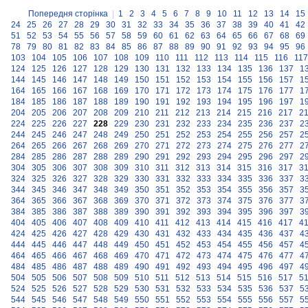
Попередня сторінка
|
1
2
3
4
5
6
7
8
9
10
11
12
13
14
15
24
25
26
27
28
29
30
31
32
33
34
35
36
37
38
39
40
41
42
51
52
53
54
55
56
57
58
59
60
61
62
63
64
65
66
67
68
69
78
79
80
81
82
83
84
85
86
87
88
89
90
91
92
93
94
95
96
103
104
105
106
107
108
109
110
111
112
113
114
115
116
117
124
125
126
127
128
129
130
131
132
133
134
135
136
137
1
144
145
146
147
148
149
150
151
152
153
154
155
156
157
1
164
165
166
167
168
169
170
171
172
173
174
175
176
177
1
184
185
186
187
188
189
190
191
192
193
194
195
196
197
1
204
205
206
207
208
209
210
211
212
213
214
215
216
217
2
224
225
226
227
228
229
230
231
232
233
234
235
236
237
2
244
245
246
247
248
249
250
251
252
253
254
255
256
257
2
264
265
266
267
268
269
270
271
272
273
274
275
276
277
2
284
285
286
287
288
289
290
291
292
293
294
295
296
297
2
304
305
306
307
308
309
310
311
312
313
314
315
316
317
3
324
325
326
327
328
329
330
331
332
333
334
335
336
337
3
344
345
346
347
348
349
350
351
352
353
354
355
356
357
3
364
365
366
367
368
369
370
371
372
373
374
375
376
377
3
384
385
386
387
388
389
390
391
392
393
394
395
396
397
3
404
405
406
407
408
409
410
411
412
413
414
415
416
417
4
424
425
426
427
428
429
430
431
432
433
434
435
436
437
4
444
445
446
447
448
449
450
451
452
453
454
455
456
457
4
464
465
466
467
468
469
470
471
472
473
474
475
476
477
4
484
485
486
487
488
489
490
491
492
493
494
495
496
497
4
504
505
506
507
508
509
510
511
512
513
514
515
516
517
5
524
525
526
527
528
529
530
531
532
533
534
535
536
537
5
544
545
546
547
548
549
550
551
552
553
554
555
556
557
5