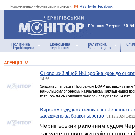
Інформ-агенція «Чернігівський монітор»:
RSS
Twitter
Facebook
Інформ-агенція
«Чернігівський монітор»
20:54
П`ятниця, 7 серпня,
Політична
Економічна
Культурна
Стил
Чернігівщина
Чернігівщина
Чернігівщина
АГЕНЦIЯ
Сновський ліцей №1 зробив крок до енер
14:56
Завдяки співпраці з Програмою EGAP, що виконується 
найбільшому опорному навчальному закладі нашої гро
встановили 26 сонячних панелей потужністю 14 кВт.
Вироком судудвох мешканців Чернігівсько
засуджено за браконьєрство
31.12.2024 14:3
Чернігівський районним судом Черн
засуджено двох жителів одного з сі