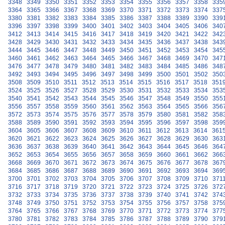
3348
3349
3350
3351
3352
3353
3354
3355
3356
3357
3358
335
3364
3365
3366
3367
3368
3369
3370
3371
3372
3373
3374
337
3380
3381
3382
3383
3384
3385
3386
3387
3388
3389
3390
339
3396
3397
3398
3399
3400
3401
3402
3403
3404
3405
3406
340
3412
3413
3414
3415
3416
3417
3418
3419
3420
3421
3422
342
3428
3429
3430
3431
3432
3433
3434
3435
3436
3437
3438
343
3444
3445
3446
3447
3448
3449
3450
3451
3452
3453
3454
345
3460
3461
3462
3463
3464
3465
3466
3467
3468
3469
3470
347
3476
3477
3478
3479
3480
3481
3482
3483
3484
3485
3486
348
3492
3493
3494
3495
3496
3497
3498
3499
3500
3501
3502
350
3508
3509
3510
3511
3512
3513
3514
3515
3516
3517
3518
351
3524
3525
3526
3527
3528
3529
3530
3531
3532
3533
3534
353
3540
3541
3542
3543
3544
3545
3546
3547
3548
3549
3550
355
3556
3557
3558
3559
3560
3561
3562
3563
3564
3565
3566
356
3572
3573
3574
3575
3576
3577
3578
3579
3580
3581
3582
358
3588
3589
3590
3591
3592
3593
3594
3595
3596
3597
3598
359
3604
3605
3606
3607
3608
3609
3610
3611
3612
3613
3614
361
3620
3621
3622
3623
3624
3625
3626
3627
3628
3629
3630
363
3636
3637
3638
3639
3640
3641
3642
3643
3644
3645
3646
364
3652
3653
3654
3655
3656
3657
3658
3659
3660
3661
3662
366
3668
3669
3670
3671
3672
3673
3674
3675
3676
3677
3678
367
3684
3685
3686
3687
3688
3689
3690
3691
3692
3693
3694
369
3700
3701
3702
3703
3704
3705
3706
3707
3708
3709
3710
371
3716
3717
3718
3719
3720
3721
3722
3723
3724
3725
3726
372
3732
3733
3734
3735
3736
3737
3738
3739
3740
3741
3742
374
3748
3749
3750
3751
3752
3753
3754
3755
3756
3757
3758
375
3764
3765
3766
3767
3768
3769
3770
3771
3772
3773
3774
377
3780
3781
3782
3783
3784
3785
3786
3787
3788
3789
3790
379