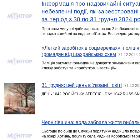
Інформація про надзвичайні ситуац
небезпечні події, які зареєстровані
за період з 30 по 31 грудня 2024 р
Протягом минулої доби зареєстровано 2 небезпечні под
випадок загибелі на водних об'єктах. Внаслідок цих под
«Легкий заробіток в соцмережах»: поліція
громадян від шахрайських схем
31.12.2024 
Поліція закликає громадян не довіряти заманливим о
«легку роботу» та «прибуткові інвестиції».
31 грудня: цей день в Україні і світі
31.12.20
ДЕНЬ 1042 РОСІЙСЬКА АГРЕСІЯ - DAY 1042 RUSSIA
Чернігівщина: вода забрала життя рибалк
Сьогодні по обіді до Служби порятунку надійшло пові
на озері Хотинь, поблизу села Радичів Коропської тер