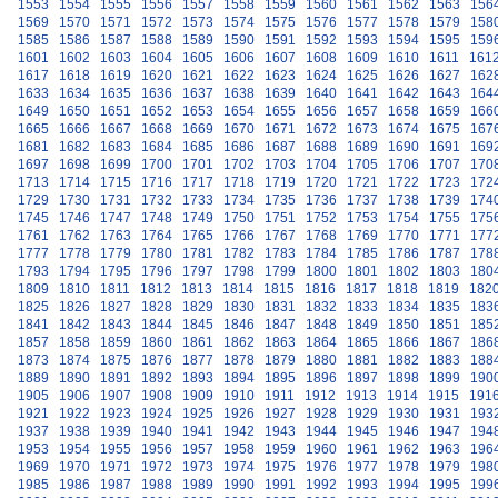
1553
1554
1555
1556
1557
1558
1559
1560
1561
1562
1563
156
1569
1570
1571
1572
1573
1574
1575
1576
1577
1578
1579
158
1585
1586
1587
1588
1589
1590
1591
1592
1593
1594
1595
159
1601
1602
1603
1604
1605
1606
1607
1608
1609
1610
1611
161
1617
1618
1619
1620
1621
1622
1623
1624
1625
1626
1627
162
1633
1634
1635
1636
1637
1638
1639
1640
1641
1642
1643
164
1649
1650
1651
1652
1653
1654
1655
1656
1657
1658
1659
166
1665
1666
1667
1668
1669
1670
1671
1672
1673
1674
1675
167
1681
1682
1683
1684
1685
1686
1687
1688
1689
1690
1691
169
1697
1698
1699
1700
1701
1702
1703
1704
1705
1706
1707
170
1713
1714
1715
1716
1717
1718
1719
1720
1721
1722
1723
172
1729
1730
1731
1732
1733
1734
1735
1736
1737
1738
1739
174
1745
1746
1747
1748
1749
1750
1751
1752
1753
1754
1755
175
1761
1762
1763
1764
1765
1766
1767
1768
1769
1770
1771
177
1777
1778
1779
1780
1781
1782
1783
1784
1785
1786
1787
178
1793
1794
1795
1796
1797
1798
1799
1800
1801
1802
1803
180
1809
1810
1811
1812
1813
1814
1815
1816
1817
1818
1819
182
1825
1826
1827
1828
1829
1830
1831
1832
1833
1834
1835
183
1841
1842
1843
1844
1845
1846
1847
1848
1849
1850
1851
185
1857
1858
1859
1860
1861
1862
1863
1864
1865
1866
1867
186
1873
1874
1875
1876
1877
1878
1879
1880
1881
1882
1883
188
1889
1890
1891
1892
1893
1894
1895
1896
1897
1898
1899
190
1905
1906
1907
1908
1909
1910
1911
1912
1913
1914
1915
191
1921
1922
1923
1924
1925
1926
1927
1928
1929
1930
1931
193
1937
1938
1939
1940
1941
1942
1943
1944
1945
1946
1947
194
1953
1954
1955
1956
1957
1958
1959
1960
1961
1962
1963
196
1969
1970
1971
1972
1973
1974
1975
1976
1977
1978
1979
198
1985
1986
1987
1988
1989
1990
1991
1992
1993
1994
1995
199