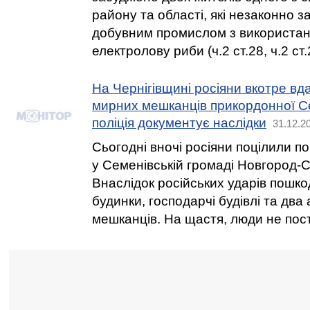
району та області, які незаконно 
добувним промислом з використан
електролову риби (ч.2 ст.28, ч.2 ст.
На Чернігівщині росіяни вкотре вд
мирних мешканців прикордонної Се
поліція документує наслідки
31.12.2
Сьогодні вночі росіяни поцілили 
у Семенівській громаді Новгород-С
Внаслідок російських ударів пошко
будинки, господарчі будівлі та два
мешканців. На щастя, люди не пос