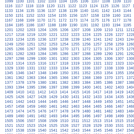
1099
1100
1101
1102
1103
1104
1105
1106
1107
1108
1109
1110
1116
1117
1118
1119
1120
1121
1122
1123
1124
1125
1126
1127
1133
1134
1135
1136
1137
1138
1139
1140
1141
1142
1143
1144
1150
1151
1152
1153
1154
1155
1156
1157
1158
1159
1160
1161
1167
1168
1169
1170
1171
1172
1173
1174
1175
1176
1177
1178
1184
1185
1186
1187
1188
1189
1190
1191
1192
1193
1194
1195
1201
1202
1203
1204
1205
1206
1207
1208
1209
1210
1211
121
1217
1218
1219
1220
1221
1222
1223
1224
1225
1226
1227
122
1233
1234
1235
1236
1237
1238
1239
1240
1241
1242
1243
124
1249
1250
1251
1252
1253
1254
1255
1256
1257
1258
1259
126
1265
1266
1267
1268
1269
1270
1271
1272
1273
1274
1275
127
1281
1282
1283
1284
1285
1286
1287
1288
1289
1290
1291
129
1297
1298
1299
1300
1301
1302
1303
1304
1305
1306
1307
130
1313
1314
1315
1316
1317
1318
1319
1320
1321
1322
1323
132
1329
1330
1331
1332
1333
1334
1335
1336
1337
1338
1339
134
1345
1346
1347
1348
1349
1350
1351
1352
1353
1354
1355
135
1361
1362
1363
1364
1365
1366
1367
1368
1369
1370
1371
137
1377
1378
1379
1380
1381
1382
1383
1384
1385
1386
1387
138
1393
1394
1395
1396
1397
1398
1399
1400
1401
1402
1403
140
1409
1410
1411
1412
1413
1414
1415
1416
1417
1418
1419
142
1425
1426
1427
1428
1429
1430
1431
1432
1433
1434
1435
143
1441
1442
1443
1444
1445
1446
1447
1448
1449
1450
1451
145
1457
1458
1459
1460
1461
1462
1463
1464
1465
1466
1467
146
1473
1474
1475
1476
1477
1478
1479
1480
1481
1482
1483
148
1489
1490
1491
1492
1493
1494
1495
1496
1497
1498
1499
150
1505
1506
1507
1508
1509
1510
1511
1512
1513
1514
1515
151
1521
1522
1523
1524
1525
1526
1527
1528
1529
1530
1531
153
1537
1538
1539
1540
1541
1542
1543
1544
1545
1546
1547
154