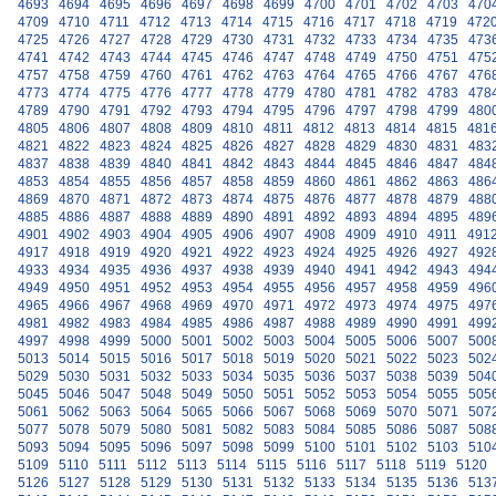
4693
4694
4695
4696
4697
4698
4699
4700
4701
4702
4703
470
4709
4710
4711
4712
4713
4714
4715
4716
4717
4718
4719
472
4725
4726
4727
4728
4729
4730
4731
4732
4733
4734
4735
473
4741
4742
4743
4744
4745
4746
4747
4748
4749
4750
4751
475
4757
4758
4759
4760
4761
4762
4763
4764
4765
4766
4767
476
4773
4774
4775
4776
4777
4778
4779
4780
4781
4782
4783
478
4789
4790
4791
4792
4793
4794
4795
4796
4797
4798
4799
480
4805
4806
4807
4808
4809
4810
4811
4812
4813
4814
4815
481
4821
4822
4823
4824
4825
4826
4827
4828
4829
4830
4831
483
4837
4838
4839
4840
4841
4842
4843
4844
4845
4846
4847
484
4853
4854
4855
4856
4857
4858
4859
4860
4861
4862
4863
486
4869
4870
4871
4872
4873
4874
4875
4876
4877
4878
4879
488
4885
4886
4887
4888
4889
4890
4891
4892
4893
4894
4895
489
4901
4902
4903
4904
4905
4906
4907
4908
4909
4910
4911
491
4917
4918
4919
4920
4921
4922
4923
4924
4925
4926
4927
492
4933
4934
4935
4936
4937
4938
4939
4940
4941
4942
4943
494
4949
4950
4951
4952
4953
4954
4955
4956
4957
4958
4959
496
4965
4966
4967
4968
4969
4970
4971
4972
4973
4974
4975
497
4981
4982
4983
4984
4985
4986
4987
4988
4989
4990
4991
499
4997
4998
4999
5000
5001
5002
5003
5004
5005
5006
5007
500
5013
5014
5015
5016
5017
5018
5019
5020
5021
5022
5023
502
5029
5030
5031
5032
5033
5034
5035
5036
5037
5038
5039
504
5045
5046
5047
5048
5049
5050
5051
5052
5053
5054
5055
505
5061
5062
5063
5064
5065
5066
5067
5068
5069
5070
5071
507
5077
5078
5079
5080
5081
5082
5083
5084
5085
5086
5087
508
5093
5094
5095
5096
5097
5098
5099
5100
5101
5102
5103
510
5109
5110
5111
5112
5113
5114
5115
5116
5117
5118
5119
5120
5126
5127
5128
5129
5130
5131
5132
5133
5134
5135
5136
513