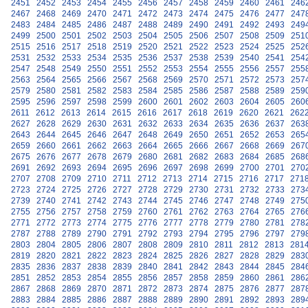
2451
2452
2453
2454
2455
2456
2457
2458
2459
2460
2461
246
2467
2468
2469
2470
2471
2472
2473
2474
2475
2476
2477
247
2483
2484
2485
2486
2487
2488
2489
2490
2491
2492
2493
249
2499
2500
2501
2502
2503
2504
2505
2506
2507
2508
2509
251
2515
2516
2517
2518
2519
2520
2521
2522
2523
2524
2525
252
2531
2532
2533
2534
2535
2536
2537
2538
2539
2540
2541
254
2547
2548
2549
2550
2551
2552
2553
2554
2555
2556
2557
255
2563
2564
2565
2566
2567
2568
2569
2570
2571
2572
2573
257
2579
2580
2581
2582
2583
2584
2585
2586
2587
2588
2589
259
2595
2596
2597
2598
2599
2600
2601
2602
2603
2604
2605
260
2611
2612
2613
2614
2615
2616
2617
2618
2619
2620
2621
262
2627
2628
2629
2630
2631
2632
2633
2634
2635
2636
2637
263
2643
2644
2645
2646
2647
2648
2649
2650
2651
2652
2653
265
2659
2660
2661
2662
2663
2664
2665
2666
2667
2668
2669
267
2675
2676
2677
2678
2679
2680
2681
2682
2683
2684
2685
268
2691
2692
2693
2694
2695
2696
2697
2698
2699
2700
2701
270
2707
2708
2709
2710
2711
2712
2713
2714
2715
2716
2717
271
2723
2724
2725
2726
2727
2728
2729
2730
2731
2732
2733
273
2739
2740
2741
2742
2743
2744
2745
2746
2747
2748
2749
275
2755
2756
2757
2758
2759
2760
2761
2762
2763
2764
2765
276
2771
2772
2773
2774
2775
2776
2777
2778
2779
2780
2781
278
2787
2788
2789
2790
2791
2792
2793
2794
2795
2796
2797
279
2803
2804
2805
2806
2807
2808
2809
2810
2811
2812
2813
281
2819
2820
2821
2822
2823
2824
2825
2826
2827
2828
2829
283
2835
2836
2837
2838
2839
2840
2841
2842
2843
2844
2845
284
2851
2852
2853
2854
2855
2856
2857
2858
2859
2860
2861
286
2867
2868
2869
2870
2871
2872
2873
2874
2875
2876
2877
287
2883
2884
2885
2886
2887
2888
2889
2890
2891
2892
2893
289