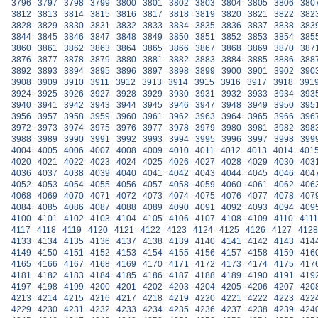
3796
3797
3798
3799
3800
3801
3802
3803
3804
3805
3806
380
3812
3813
3814
3815
3816
3817
3818
3819
3820
3821
3822
382
3828
3829
3830
3831
3832
3833
3834
3835
3836
3837
3838
383
3844
3845
3846
3847
3848
3849
3850
3851
3852
3853
3854
385
3860
3861
3862
3863
3864
3865
3866
3867
3868
3869
3870
387
3876
3877
3878
3879
3880
3881
3882
3883
3884
3885
3886
388
3892
3893
3894
3895
3896
3897
3898
3899
3900
3901
3902
390
3908
3909
3910
3911
3912
3913
3914
3915
3916
3917
3918
391
3924
3925
3926
3927
3928
3929
3930
3931
3932
3933
3934
393
3940
3941
3942
3943
3944
3945
3946
3947
3948
3949
3950
395
3956
3957
3958
3959
3960
3961
3962
3963
3964
3965
3966
396
3972
3973
3974
3975
3976
3977
3978
3979
3980
3981
3982
398
3988
3989
3990
3991
3992
3993
3994
3995
3996
3997
3998
399
4004
4005
4006
4007
4008
4009
4010
4011
4012
4013
4014
401
4020
4021
4022
4023
4024
4025
4026
4027
4028
4029
4030
403
4036
4037
4038
4039
4040
4041
4042
4043
4044
4045
4046
404
4052
4053
4054
4055
4056
4057
4058
4059
4060
4061
4062
406
4068
4069
4070
4071
4072
4073
4074
4075
4076
4077
4078
407
4084
4085
4086
4087
4088
4089
4090
4091
4092
4093
4094
409
4100
4101
4102
4103
4104
4105
4106
4107
4108
4109
4110
4111
4117
4118
4119
4120
4121
4122
4123
4124
4125
4126
4127
4128
4133
4134
4135
4136
4137
4138
4139
4140
4141
4142
4143
414
4149
4150
4151
4152
4153
4154
4155
4156
4157
4158
4159
416
4165
4166
4167
4168
4169
4170
4171
4172
4173
4174
4175
417
4181
4182
4183
4184
4185
4186
4187
4188
4189
4190
4191
419
4197
4198
4199
4200
4201
4202
4203
4204
4205
4206
4207
420
4213
4214
4215
4216
4217
4218
4219
4220
4221
4222
4223
422
4229
4230
4231
4232
4233
4234
4235
4236
4237
4238
4239
424