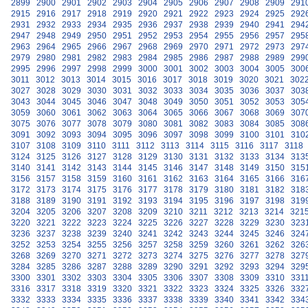
2899
2900
2901
2902
2903
2904
2905
2906
2907
2908
2909
291
2915
2916
2917
2918
2919
2920
2921
2922
2923
2924
2925
292
2931
2932
2933
2934
2935
2936
2937
2938
2939
2940
2941
294
2947
2948
2949
2950
2951
2952
2953
2954
2955
2956
2957
295
2963
2964
2965
2966
2967
2968
2969
2970
2971
2972
2973
297
2979
2980
2981
2982
2983
2984
2985
2986
2987
2988
2989
299
2995
2996
2997
2998
2999
3000
3001
3002
3003
3004
3005
300
3011
3012
3013
3014
3015
3016
3017
3018
3019
3020
3021
302
3027
3028
3029
3030
3031
3032
3033
3034
3035
3036
3037
303
3043
3044
3045
3046
3047
3048
3049
3050
3051
3052
3053
305
3059
3060
3061
3062
3063
3064
3065
3066
3067
3068
3069
307
3075
3076
3077
3078
3079
3080
3081
3082
3083
3084
3085
308
3091
3092
3093
3094
3095
3096
3097
3098
3099
3100
3101
310
3107
3108
3109
3110
3111
3112
3113
3114
3115
3116
3117
3118
3124
3125
3126
3127
3128
3129
3130
3131
3132
3133
3134
313
3140
3141
3142
3143
3144
3145
3146
3147
3148
3149
3150
315
3156
3157
3158
3159
3160
3161
3162
3163
3164
3165
3166
316
3172
3173
3174
3175
3176
3177
3178
3179
3180
3181
3182
318
3188
3189
3190
3191
3192
3193
3194
3195
3196
3197
3198
319
3204
3205
3206
3207
3208
3209
3210
3211
3212
3213
3214
321
3220
3221
3222
3223
3224
3225
3226
3227
3228
3229
3230
323
3236
3237
3238
3239
3240
3241
3242
3243
3244
3245
3246
324
3252
3253
3254
3255
3256
3257
3258
3259
3260
3261
3262
326
3268
3269
3270
3271
3272
3273
3274
3275
3276
3277
3278
327
3284
3285
3286
3287
3288
3289
3290
3291
3292
3293
3294
329
3300
3301
3302
3303
3304
3305
3306
3307
3308
3309
3310
331
3316
3317
3318
3319
3320
3321
3322
3323
3324
3325
3326
332
3332
3333
3334
3335
3336
3337
3338
3339
3340
3341
3342
334