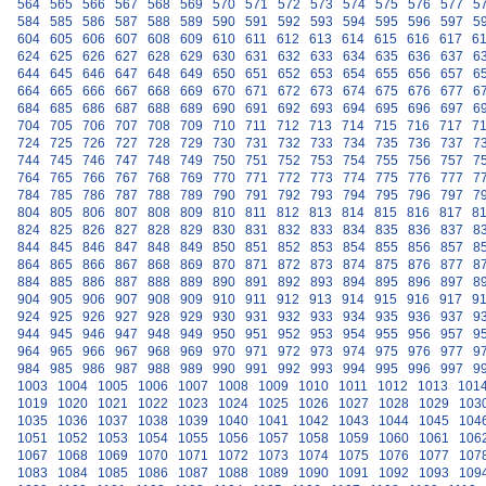
564
565
566
567
568
569
570
571
572
573
574
575
576
577
5
584
585
586
587
588
589
590
591
592
593
594
595
596
597
5
604
605
606
607
608
609
610
611
612
613
614
615
616
617
6
624
625
626
627
628
629
630
631
632
633
634
635
636
637
6
644
645
646
647
648
649
650
651
652
653
654
655
656
657
6
664
665
666
667
668
669
670
671
672
673
674
675
676
677
6
684
685
686
687
688
689
690
691
692
693
694
695
696
697
6
704
705
706
707
708
709
710
711
712
713
714
715
716
717
7
724
725
726
727
728
729
730
731
732
733
734
735
736
737
7
744
745
746
747
748
749
750
751
752
753
754
755
756
757
7
764
765
766
767
768
769
770
771
772
773
774
775
776
777
7
784
785
786
787
788
789
790
791
792
793
794
795
796
797
7
804
805
806
807
808
809
810
811
812
813
814
815
816
817
8
824
825
826
827
828
829
830
831
832
833
834
835
836
837
8
844
845
846
847
848
849
850
851
852
853
854
855
856
857
8
864
865
866
867
868
869
870
871
872
873
874
875
876
877
8
884
885
886
887
888
889
890
891
892
893
894
895
896
897
8
904
905
906
907
908
909
910
911
912
913
914
915
916
917
9
924
925
926
927
928
929
930
931
932
933
934
935
936
937
9
944
945
946
947
948
949
950
951
952
953
954
955
956
957
9
964
965
966
967
968
969
970
971
972
973
974
975
976
977
9
984
985
986
987
988
989
990
991
992
993
994
995
996
997
9
1003
1004
1005
1006
1007
1008
1009
1010
1011
1012
1013
101
1019
1020
1021
1022
1023
1024
1025
1026
1027
1028
1029
103
1035
1036
1037
1038
1039
1040
1041
1042
1043
1044
1045
104
1051
1052
1053
1054
1055
1056
1057
1058
1059
1060
1061
106
1067
1068
1069
1070
1071
1072
1073
1074
1075
1076
1077
107
1083
1084
1085
1086
1087
1088
1089
1090
1091
1092
1093
109