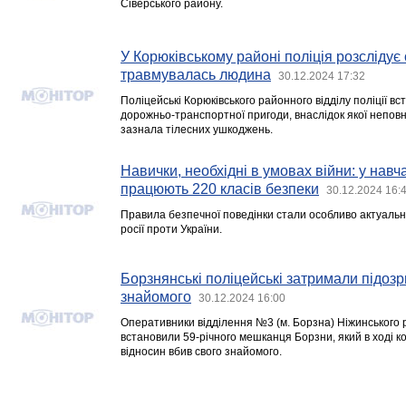
Сіверського району.
У Корюківському районі поліція розслідує
травмувалась людина
30.12.2024 17:32
Поліцейські Корюківського районного відділу поліції 
дорожньо-транспортної пригоди, внаслідок якої непов
зазнала тілесних ушкоджень.
Навички, необхідні в умовах війни: у навч
працюють 220 класів безпеки
30.12.2024 16:
Правила безпечної поведінки стали особливо актуальни
росії проти України.
Борзнянські поліцейські затримали підозр
знайомого
30.12.2024 16:00
Оперативники відділення №3 (м. Борзна) Ніжинського р
встановили 59-річного мешканця Борзни, який в ході к
відносин вбив свого знайомого.