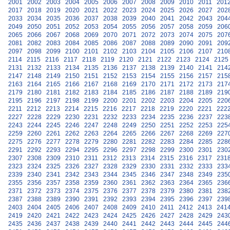
2001
2002
2003
2004
2005
2006
2007
2008
2009
2010
2011
201
2017
2018
2019
2020
2021
2022
2023
2024
2025
2026
2027
202
2033
2034
2035
2036
2037
2038
2039
2040
2041
2042
2043
204
2049
2050
2051
2052
2053
2054
2055
2056
2057
2058
2059
206
2065
2066
2067
2068
2069
2070
2071
2072
2073
2074
2075
207
2081
2082
2083
2084
2085
2086
2087
2088
2089
2090
2091
209
2097
2098
2099
2100
2101
2102
2103
2104
2105
2106
2107
210
2114
2115
2116
2117
2118
2119
2120
2121
2122
2123
2124
2125
2131
2132
2133
2134
2135
2136
2137
2138
2139
2140
2141
214
2147
2148
2149
2150
2151
2152
2153
2154
2155
2156
2157
215
2163
2164
2165
2166
2167
2168
2169
2170
2171
2172
2173
217
2179
2180
2181
2182
2183
2184
2185
2186
2187
2188
2189
219
2195
2196
2197
2198
2199
2200
2201
2202
2203
2204
2205
220
2211
2212
2213
2214
2215
2216
2217
2218
2219
2220
2221
222
2227
2228
2229
2230
2231
2232
2233
2234
2235
2236
2237
223
2243
2244
2245
2246
2247
2248
2249
2250
2251
2252
2253
225
2259
2260
2261
2262
2263
2264
2265
2266
2267
2268
2269
227
2275
2276
2277
2278
2279
2280
2281
2282
2283
2284
2285
228
2291
2292
2293
2294
2295
2296
2297
2298
2299
2300
2301
230
2307
2308
2309
2310
2311
2312
2313
2314
2315
2316
2317
231
2323
2324
2325
2326
2327
2328
2329
2330
2331
2332
2333
233
2339
2340
2341
2342
2343
2344
2345
2346
2347
2348
2349
235
2355
2356
2357
2358
2359
2360
2361
2362
2363
2364
2365
236
2371
2372
2373
2374
2375
2376
2377
2378
2379
2380
2381
238
2387
2388
2389
2390
2391
2392
2393
2394
2395
2396
2397
239
2403
2404
2405
2406
2407
2408
2409
2410
2411
2412
2413
241
2419
2420
2421
2422
2423
2424
2425
2426
2427
2428
2429
243
2435
2436
2437
2438
2439
2440
2441
2442
2443
2444
2445
244