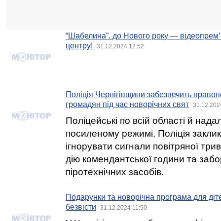
“Шабелина”. до Нового року — відеопрем
центру!
31.12.2024 12:52
Поліція Чернігівщини забезпечить правоп
громадян під час новорічних свят
31.12.202
Поліцейські по всій області й нада
посиленому режимі. Поліція закли
ігнорувати сигнали повітряної трив
дію комендантської години та заб
піротехнічних засобів.
Подарунки та новорічна програма для діте
безвісти
31.12.2024 11:50