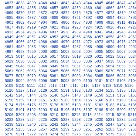
4837
4838
4839
4840
4841
4842
4843
4844
4845
4846
4847
484
4853
4854
4855
4856
4857
4858
4859
4860
4861
4862
4863
486
4869
4870
4871
4872
4873
4874
4875
4876
4877
4878
4879
488
4885
4886
4887
4888
4889
4890
4891
4892
4893
4894
4895
489
4901
4902
4903
4904
4905
4906
4907
4908
4909
4910
4911
491
4917
4918
4919
4920
4921
4922
4923
4924
4925
4926
4927
492
4933
4934
4935
4936
4937
4938
4939
4940
4941
4942
4943
494
4949
4950
4951
4952
4953
4954
4955
4956
4957
4958
4959
496
4965
4966
4967
4968
4969
4970
4971
4972
4973
4974
4975
497
4981
4982
4983
4984
4985
4986
4987
4988
4989
4990
4991
499
4997
4998
4999
5000
5001
5002
5003
5004
5005
5006
5007
500
5013
5014
5015
5016
5017
5018
5019
5020
5021
5022
5023
502
5029
5030
5031
5032
5033
5034
5035
5036
5037
5038
5039
504
5045
5046
5047
5048
5049
5050
5051
5052
5053
5054
5055
505
5061
5062
5063
5064
5065
5066
5067
5068
5069
5070
5071
507
5077
5078
5079
5080
5081
5082
5083
5084
5085
5086
5087
508
5093
5094
5095
5096
5097
5098
5099
5100
5101
5102
5103
510
5109
5110
5111
5112
5113
5114
5115
5116
5117
5118
5119
5120
5126
5127
5128
5129
5130
5131
5132
5133
5134
5135
5136
513
5142
5143
5144
5145
5146
5147
5148
5149
5150
5151
5152
515
5158
5159
5160
5161
5162
5163
5164
5165
5166
5167
5168
516
5174
5175
5176
5177
5178
5179
5180
5181
5182
5183
5184
518
5190
5191
5192
5193
5194
5195
5196
5197
5198
5199
5200
520
5206
5207
5208
5209
5210
5211
5212
5213
5214
5215
5216
521
5222
5223
5224
5225
5226
5227
5228
5229
5230
5231
5232
523
5238
5239
5240
5241
5242
5243
5244
5245
5246
5247
5248
524
5254
5255
5256
5257
5258
5259
5260
5261
5262
5263
5264
526
5270
5271
5272
5273
5274
5275
5276
5277
5278
5279
5280
528