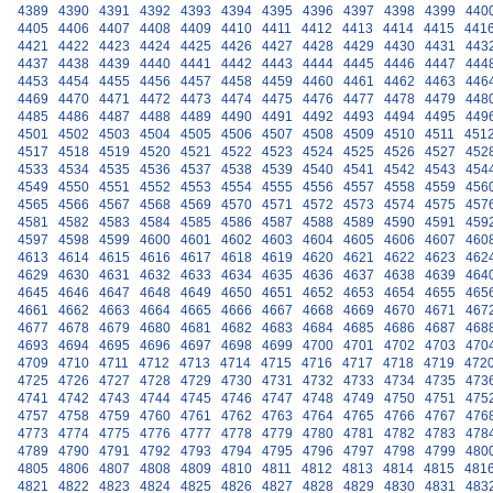
4389
4390
4391
4392
4393
4394
4395
4396
4397
4398
4399
440
4405
4406
4407
4408
4409
4410
4411
4412
4413
4414
4415
441
4421
4422
4423
4424
4425
4426
4427
4428
4429
4430
4431
443
4437
4438
4439
4440
4441
4442
4443
4444
4445
4446
4447
444
4453
4454
4455
4456
4457
4458
4459
4460
4461
4462
4463
446
4469
4470
4471
4472
4473
4474
4475
4476
4477
4478
4479
448
4485
4486
4487
4488
4489
4490
4491
4492
4493
4494
4495
449
4501
4502
4503
4504
4505
4506
4507
4508
4509
4510
4511
451
4517
4518
4519
4520
4521
4522
4523
4524
4525
4526
4527
452
4533
4534
4535
4536
4537
4538
4539
4540
4541
4542
4543
454
4549
4550
4551
4552
4553
4554
4555
4556
4557
4558
4559
456
4565
4566
4567
4568
4569
4570
4571
4572
4573
4574
4575
457
4581
4582
4583
4584
4585
4586
4587
4588
4589
4590
4591
459
4597
4598
4599
4600
4601
4602
4603
4604
4605
4606
4607
460
4613
4614
4615
4616
4617
4618
4619
4620
4621
4622
4623
462
4629
4630
4631
4632
4633
4634
4635
4636
4637
4638
4639
464
4645
4646
4647
4648
4649
4650
4651
4652
4653
4654
4655
465
4661
4662
4663
4664
4665
4666
4667
4668
4669
4670
4671
467
4677
4678
4679
4680
4681
4682
4683
4684
4685
4686
4687
468
4693
4694
4695
4696
4697
4698
4699
4700
4701
4702
4703
470
4709
4710
4711
4712
4713
4714
4715
4716
4717
4718
4719
472
4725
4726
4727
4728
4729
4730
4731
4732
4733
4734
4735
473
4741
4742
4743
4744
4745
4746
4747
4748
4749
4750
4751
475
4757
4758
4759
4760
4761
4762
4763
4764
4765
4766
4767
476
4773
4774
4775
4776
4777
4778
4779
4780
4781
4782
4783
478
4789
4790
4791
4792
4793
4794
4795
4796
4797
4798
4799
480
4805
4806
4807
4808
4809
4810
4811
4812
4813
4814
4815
481
4821
4822
4823
4824
4825
4826
4827
4828
4829
4830
4831
483