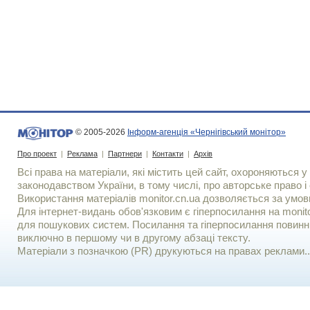
© 2005-2026
Інформ-агенція «Чернігівський монітор»
Про проект
|
Реклама
|
Партнери
|
Контакти
|
Архів
Всі права на матеріали, які містить цей сайт, охороняються у 
законодавством України, в тому числі, про авторське право і 
Використання матерiалiв monitor.cn.ua дозволяється за умов
Для iнтернет-видань обов'язковим є гiперпосилання на monito
для пошукових систем. Посилання та гіперпосилання повинні
виключно в першому чи в другому абзаці тексту.
Матеріали з позначкою (PR) друкуються на правах реклами..