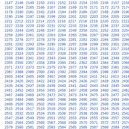
2147
2148
2149
2150
2151
2152
2153
2154
2155
2156
2157
215
2163
2164
2165
2166
2167
2168
2169
2170
2171
2172
2173
217
2179
2180
2181
2182
2183
2184
2185
2186
2187
2188
2189
219
2195
2196
2197
2198
2199
2200
2201
2202
2203
2204
2205
220
2211
2212
2213
2214
2215
2216
2217
2218
2219
2220
2221
222
2227
2228
2229
2230
2231
2232
2233
2234
2235
2236
2237
223
2243
2244
2245
2246
2247
2248
2249
2250
2251
2252
2253
225
2259
2260
2261
2262
2263
2264
2265
2266
2267
2268
2269
227
2275
2276
2277
2278
2279
2280
2281
2282
2283
2284
2285
228
2291
2292
2293
2294
2295
2296
2297
2298
2299
2300
2301
230
2307
2308
2309
2310
2311
2312
2313
2314
2315
2316
2317
231
2323
2324
2325
2326
2327
2328
2329
2330
2331
2332
2333
233
2339
2340
2341
2342
2343
2344
2345
2346
2347
2348
2349
235
2355
2356
2357
2358
2359
2360
2361
2362
2363
2364
2365
236
2371
2372
2373
2374
2375
2376
2377
2378
2379
2380
2381
238
2387
2388
2389
2390
2391
2392
2393
2394
2395
2396
2397
239
2403
2404
2405
2406
2407
2408
2409
2410
2411
2412
2413
241
2419
2420
2421
2422
2423
2424
2425
2426
2427
2428
2429
243
2435
2436
2437
2438
2439
2440
2441
2442
2443
2444
2445
244
2451
2452
2453
2454
2455
2456
2457
2458
2459
2460
2461
246
2467
2468
2469
2470
2471
2472
2473
2474
2475
2476
2477
247
2483
2484
2485
2486
2487
2488
2489
2490
2491
2492
2493
249
2499
2500
2501
2502
2503
2504
2505
2506
2507
2508
2509
251
2515
2516
2517
2518
2519
2520
2521
2522
2523
2524
2525
252
2531
2532
2533
2534
2535
2536
2537
2538
2539
2540
2541
254
2547
2548
2549
2550
2551
2552
2553
2554
2555
2556
2557
255
2563
2564
2565
2566
2567
2568
2569
2570
2571
2572
2573
257
2579
2580
2581
2582
2583
2584
2585
2586
2587
2588
2589
259