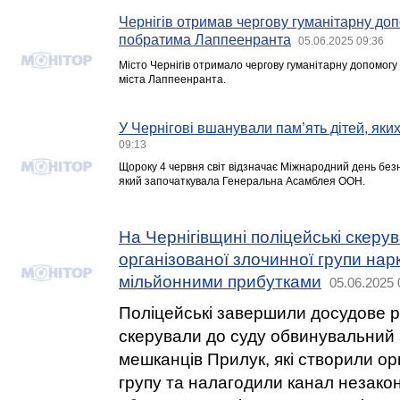
Чернігів отримав чергову гуманітарну доп
побратима Лаппеенранта
05.06.2025 09:36
Місто Чернігів отримало чергову гуманітарну допомогу
міста Лаппеенранта.
У Чернігові вшанували пам’ять дітей, яки
09:13
Щороку 4 червня світ відзначає Міжнародний день безн
який започаткувала Генеральна Асамблея ООН.
На Чернігівщині поліцейські скеру
організованої злочинної групи нар
мільйонними прибутками
05.06.2025 
Поліцейські завершили досудове р
скерували до суду обвинувальний 
мешканців Прилук, які створили ор
групу та налагодили канал незакон