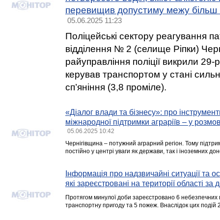
перевищив допустиму межу більш н
05.06.2025 11:23
Поліцейські сектору реагування пат
відділення № 2 (селище Ріпки) Черн
райуправління поліції викрили 29-р
керував транспортом у стані силь
сп’яніння (3,8 проміле).
«Діалог влади та бізнесу»: про інструмен
міжнародної підтримки аграріїв – у розмо
05.06.2025 10:42
Чернігівщина – потужний аграрний регіон. Тому підтри
постійно у центрі уваги як держави, так і іноземних дон
Інформація про надзвичайні ситуації та ос
які зареєстровані на території області за 
Протягом минулої доби зареєстровано 6 небезпечних п
транспортну пригоду та 5 пожеж. Внаслідок цих подій 