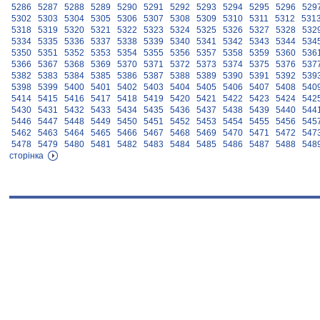
5286
5287
5288
5289
5290
5291
5292
5293
5294
5295
5296
529
5302
5303
5304
5305
5306
5307
5308
5309
5310
5311
5312
531
5318
5319
5320
5321
5322
5323
5324
5325
5326
5327
5328
532
5334
5335
5336
5337
5338
5339
5340
5341
5342
5343
5344
534
5350
5351
5352
5353
5354
5355
5356
5357
5358
5359
5360
536
5366
5367
5368
5369
5370
5371
5372
5373
5374
5375
5376
537
5382
5383
5384
5385
5386
5387
5388
5389
5390
5391
5392
539
5398
5399
5400
5401
5402
5403
5404
5405
5406
5407
5408
540
5414
5415
5416
5417
5418
5419
5420
5421
5422
5423
5424
542
5430
5431
5432
5433
5434
5435
5436
5437
5438
5439
5440
544
5446
5447
5448
5449
5450
5451
5452
5453
5454
5455
5456
545
5462
5463
5464
5465
5466
5467
5468
5469
5470
5471
5472
547
5478
5479
5480
5481
5482
5483
5484
5485
5486
5487
5488
548
сторінка