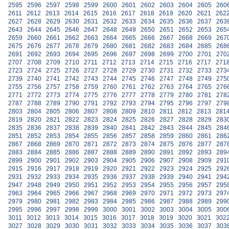
2595
2596
2597
2598
2599
2600
2601
2602
2603
2604
2605
260
2611
2612
2613
2614
2615
2616
2617
2618
2619
2620
2621
262
2627
2628
2629
2630
2631
2632
2633
2634
2635
2636
2637
263
2643
2644
2645
2646
2647
2648
2649
2650
2651
2652
2653
265
2659
2660
2661
2662
2663
2664
2665
2666
2667
2668
2669
267
2675
2676
2677
2678
2679
2680
2681
2682
2683
2684
2685
268
2691
2692
2693
2694
2695
2696
2697
2698
2699
2700
2701
270
2707
2708
2709
2710
2711
2712
2713
2714
2715
2716
2717
271
2723
2724
2725
2726
2727
2728
2729
2730
2731
2732
2733
273
2739
2740
2741
2742
2743
2744
2745
2746
2747
2748
2749
275
2755
2756
2757
2758
2759
2760
2761
2762
2763
2764
2765
276
2771
2772
2773
2774
2775
2776
2777
2778
2779
2780
2781
278
2787
2788
2789
2790
2791
2792
2793
2794
2795
2796
2797
279
2803
2804
2805
2806
2807
2808
2809
2810
2811
2812
2813
281
2819
2820
2821
2822
2823
2824
2825
2826
2827
2828
2829
283
2835
2836
2837
2838
2839
2840
2841
2842
2843
2844
2845
284
2851
2852
2853
2854
2855
2856
2857
2858
2859
2860
2861
286
2867
2868
2869
2870
2871
2872
2873
2874
2875
2876
2877
287
2883
2884
2885
2886
2887
2888
2889
2890
2891
2892
2893
289
2899
2900
2901
2902
2903
2904
2905
2906
2907
2908
2909
291
2915
2916
2917
2918
2919
2920
2921
2922
2923
2924
2925
292
2931
2932
2933
2934
2935
2936
2937
2938
2939
2940
2941
294
2947
2948
2949
2950
2951
2952
2953
2954
2955
2956
2957
295
2963
2964
2965
2966
2967
2968
2969
2970
2971
2972
2973
297
2979
2980
2981
2982
2983
2984
2985
2986
2987
2988
2989
299
2995
2996
2997
2998
2999
3000
3001
3002
3003
3004
3005
300
3011
3012
3013
3014
3015
3016
3017
3018
3019
3020
3021
302
3027
3028
3029
3030
3031
3032
3033
3034
3035
3036
3037
303