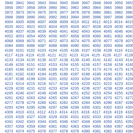
3940
3941
3942
3943
3944
3945
3946
3947
3948
3949
3950
395
3956
3957
3958
3959
3960
3961
3962
3963
3964
3965
3966
396
3972
3973
3974
3975
3976
3977
3978
3979
3980
3981
3982
398
3988
3989
3990
3991
3992
3993
3994
3995
3996
3997
3998
399
4004
4005
4006
4007
4008
4009
4010
4011
4012
4013
4014
401
4020
4021
4022
4023
4024
4025
4026
4027
4028
4029
4030
403
4036
4037
4038
4039
4040
4041
4042
4043
4044
4045
4046
404
4052
4053
4054
4055
4056
4057
4058
4059
4060
4061
4062
406
4068
4069
4070
4071
4072
4073
4074
4075
4076
4077
4078
407
4084
4085
4086
4087
4088
4089
4090
4091
4092
4093
4094
409
4100
4101
4102
4103
4104
4105
4106
4107
4108
4109
4110
4111
4117
4118
4119
4120
4121
4122
4123
4124
4125
4126
4127
4128
4133
4134
4135
4136
4137
4138
4139
4140
4141
4142
4143
414
4149
4150
4151
4152
4153
4154
4155
4156
4157
4158
4159
416
4165
4166
4167
4168
4169
4170
4171
4172
4173
4174
4175
417
4181
4182
4183
4184
4185
4186
4187
4188
4189
4190
4191
419
4197
4198
4199
4200
4201
4202
4203
4204
4205
4206
4207
420
4213
4214
4215
4216
4217
4218
4219
4220
4221
4222
4223
422
4229
4230
4231
4232
4233
4234
4235
4236
4237
4238
4239
424
4245
4246
4247
4248
4249
4250
4251
4252
4253
4254
4255
425
4261
4262
4263
4264
4265
4266
4267
4268
4269
4270
4271
427
4277
4278
4279
4280
4281
4282
4283
4284
4285
4286
4287
428
4293
4294
4295
4296
4297
4298
4299
4300
4301
4302
4303
430
4309
4310
4311
4312
4313
4314
4315
4316
4317
4318
4319
432
4325
4326
4327
4328
4329
4330
4331
4332
4333
4334
4335
433
4341
4342
4343
4344
4345
4346
4347
4348
4349
4350
4351
435
4357
4358
4359
4360
4361
4362
4363
4364
4365
4366
4367
436
4373
4374
4375
4376
4377
4378
4379
4380
4381
4382
4383
438