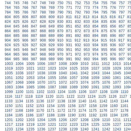
744
745
746
747
748
749
750
751
752
753
754
755
756
757
7
764
765
766
767
768
769
770
771
772
773
774
775
776
777
7
784
785
786
787
788
789
790
791
792
793
794
795
796
797
7
804
805
806
807
808
809
810
811
812
813
814
815
816
817
8
824
825
826
827
828
829
830
831
832
833
834
835
836
837
8
844
845
846
847
848
849
850
851
852
853
854
855
856
857
8
864
865
866
867
868
869
870
871
872
873
874
875
876
877
8
884
885
886
887
888
889
890
891
892
893
894
895
896
897
8
904
905
906
907
908
909
910
911
912
913
914
915
916
917
9
924
925
926
927
928
929
930
931
932
933
934
935
936
937
9
944
945
946
947
948
949
950
951
952
953
954
955
956
957
9
964
965
966
967
968
969
970
971
972
973
974
975
976
977
9
984
985
986
987
988
989
990
991
992
993
994
995
996
997
9
1003
1004
1005
1006
1007
1008
1009
1010
1011
1012
1013
101
1019
1020
1021
1022
1023
1024
1025
1026
1027
1028
1029
103
1035
1036
1037
1038
1039
1040
1041
1042
1043
1044
1045
104
1051
1052
1053
1054
1055
1056
1057
1058
1059
1060
1061
106
1067
1068
1069
1070
1071
1072
1073
1074
1075
1076
1077
107
1083
1084
1085
1086
1087
1088
1089
1090
1091
1092
1093
109
1099
1100
1101
1102
1103
1104
1105
1106
1107
1108
1109
1110
1116
1117
1118
1119
1120
1121
1122
1123
1124
1125
1126
1127
1133
1134
1135
1136
1137
1138
1139
1140
1141
1142
1143
1144
1150
1151
1152
1153
1154
1155
1156
1157
1158
1159
1160
1161
1167
1168
1169
1170
1171
1172
1173
1174
1175
1176
1177
1178
1184
1185
1186
1187
1188
1189
1190
1191
1192
1193
1194
1195
1201
1202
1203
1204
1205
1206
1207
1208
1209
1210
1211
121
1217
1218
1219
1220
1221
1222
1223
1224
1225
1226
1227
122
1233
1234
1235
1236
1237
1238
1239
1240
1241
1242
1243
124