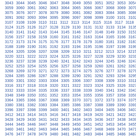
3043
3044
3045
3046
3047
3048
3049
3050
3051
3052
3053
305
3059
3060
3061
3062
3063
3064
3065
3066
3067
3068
3069
307
3075
3076
3077
3078
3079
3080
3081
3082
3083
3084
3085
308
3091
3092
3093
3094
3095
3096
3097
3098
3099
3100
3101
310
3107
3108
3109
3110
3111
3112
3113
3114
3115
3116
3117
3118
3124
3125
3126
3127
3128
3129
3130
3131
3132
3133
3134
313
3140
3141
3142
3143
3144
3145
3146
3147
3148
3149
3150
315
3156
3157
3158
3159
3160
3161
3162
3163
3164
3165
3166
316
3172
3173
3174
3175
3176
3177
3178
3179
3180
3181
3182
318
3188
3189
3190
3191
3192
3193
3194
3195
3196
3197
3198
319
3204
3205
3206
3207
3208
3209
3210
3211
3212
3213
3214
321
3220
3221
3222
3223
3224
3225
3226
3227
3228
3229
3230
323
3236
3237
3238
3239
3240
3241
3242
3243
3244
3245
3246
324
3252
3253
3254
3255
3256
3257
3258
3259
3260
3261
3262
326
3268
3269
3270
3271
3272
3273
3274
3275
3276
3277
3278
327
3284
3285
3286
3287
3288
3289
3290
3291
3292
3293
3294
329
3300
3301
3302
3303
3304
3305
3306
3307
3308
3309
3310
331
3316
3317
3318
3319
3320
3321
3322
3323
3324
3325
3326
332
3332
3333
3334
3335
3336
3337
3338
3339
3340
3341
3342
334
3348
3349
3350
3351
3352
3353
3354
3355
3356
3357
3358
335
3364
3365
3366
3367
3368
3369
3370
3371
3372
3373
3374
337
3380
3381
3382
3383
3384
3385
3386
3387
3388
3389
3390
339
3396
3397
3398
3399
3400
3401
3402
3403
3404
3405
3406
340
3412
3413
3414
3415
3416
3417
3418
3419
3420
3421
3422
342
3428
3429
3430
3431
3432
3433
3434
3435
3436
3437
3438
343
3444
3445
3446
3447
3448
3449
3450
3451
3452
3453
3454
345
3460
3461
3462
3463
3464
3465
3466
3467
3468
3469
3470
347
3476
3477
3478
3479
3480
3481
3482
3483
3484
3485
3486
348