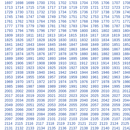
1697
1698
1699
1700
1701
1702
1703
1704
1705
1706
1707
170
1713
1714
1715
1716
1717
1718
1719
1720
1721
1722
1723
172
1729
1730
1731
1732
1733
1734
1735
1736
1737
1738
1739
174
1745
1746
1747
1748
1749
1750
1751
1752
1753
1754
1755
175
1761
1762
1763
1764
1765
1766
1767
1768
1769
1770
1771
177
1777
1778
1779
1780
1781
1782
1783
1784
1785
1786
1787
178
1793
1794
1795
1796
1797
1798
1799
1800
1801
1802
1803
180
1809
1810
1811
1812
1813
1814
1815
1816
1817
1818
1819
182
1825
1826
1827
1828
1829
1830
1831
1832
1833
1834
1835
183
1841
1842
1843
1844
1845
1846
1847
1848
1849
1850
1851
185
1857
1858
1859
1860
1861
1862
1863
1864
1865
1866
1867
186
1873
1874
1875
1876
1877
1878
1879
1880
1881
1882
1883
188
1889
1890
1891
1892
1893
1894
1895
1896
1897
1898
1899
190
1905
1906
1907
1908
1909
1910
1911
1912
1913
1914
1915
191
1921
1922
1923
1924
1925
1926
1927
1928
1929
1930
1931
193
1937
1938
1939
1940
1941
1942
1943
1944
1945
1946
1947
194
1953
1954
1955
1956
1957
1958
1959
1960
1961
1962
1963
196
1969
1970
1971
1972
1973
1974
1975
1976
1977
1978
1979
198
1985
1986
1987
1988
1989
1990
1991
1992
1993
1994
1995
199
2001
2002
2003
2004
2005
2006
2007
2008
2009
2010
2011
201
2017
2018
2019
2020
2021
2022
2023
2024
2025
2026
2027
202
2033
2034
2035
2036
2037
2038
2039
2040
2041
2042
2043
204
2049
2050
2051
2052
2053
2054
2055
2056
2057
2058
2059
206
2065
2066
2067
2068
2069
2070
2071
2072
2073
2074
2075
207
2081
2082
2083
2084
2085
2086
2087
2088
2089
2090
2091
209
2097
2098
2099
2100
2101
2102
2103
2104
2105
2106
2107
210
2114
2115
2116
2117
2118
2119
2120
2121
2122
2123
2124
2125
2131
2132
2133
2134
2135
2136
2137
2138
2139
2140
2141
214