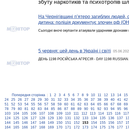
збуту наркотиків та психотропів ш
На Чернігівщині п'ятеро загиблих людей, 
дитина: поліція документує злочин рф 
Сьогодні вночі окупанти атакували ударними дронами м
5 червня: цей день в Україні і світі
05.06.202
ДЕНЬ 1198 РОСІЙСЬКА АГРЕСІЯ - DAY 1198 RUSSIA
Попередня сторінка
|
1
2
3
4
5
6
7
8
9
10
11
12
13
14
15
24
25
26
27
28
29
30
31
32
33
34
35
36
37
38
39
40
41
42
51
52
53
54
55
56
57
58
59
60
61
62
63
64
65
66
67
68
69
78
79
80
81
82
83
84
85
86
87
88
89
90
91
92
93
94
95
96
103
104
105
106
107
108
109
110
111
112
113
114
115
116
117
124
125
126
127
128
129
130
131
132
133
134
135
136
137
1
144
145
146
147
148
149
150
151
152
153
154
155
156
157
1
164
165
166
167
168
169
170
171
172
173
174
175
176
177
1