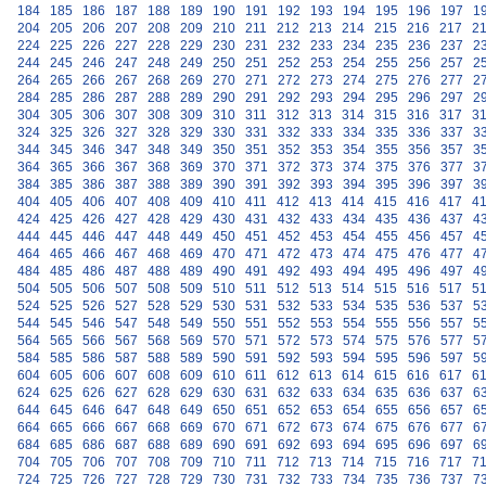
184
185
186
187
188
189
190
191
192
193
194
195
196
197
1
204
205
206
207
208
209
210
211
212
213
214
215
216
217
2
224
225
226
227
228
229
230
231
232
233
234
235
236
237
2
244
245
246
247
248
249
250
251
252
253
254
255
256
257
2
264
265
266
267
268
269
270
271
272
273
274
275
276
277
2
284
285
286
287
288
289
290
291
292
293
294
295
296
297
2
304
305
306
307
308
309
310
311
312
313
314
315
316
317
3
324
325
326
327
328
329
330
331
332
333
334
335
336
337
3
344
345
346
347
348
349
350
351
352
353
354
355
356
357
3
364
365
366
367
368
369
370
371
372
373
374
375
376
377
3
384
385
386
387
388
389
390
391
392
393
394
395
396
397
3
404
405
406
407
408
409
410
411
412
413
414
415
416
417
4
424
425
426
427
428
429
430
431
432
433
434
435
436
437
4
444
445
446
447
448
449
450
451
452
453
454
455
456
457
4
464
465
466
467
468
469
470
471
472
473
474
475
476
477
4
484
485
486
487
488
489
490
491
492
493
494
495
496
497
4
504
505
506
507
508
509
510
511
512
513
514
515
516
517
5
524
525
526
527
528
529
530
531
532
533
534
535
536
537
5
544
545
546
547
548
549
550
551
552
553
554
555
556
557
5
564
565
566
567
568
569
570
571
572
573
574
575
576
577
5
584
585
586
587
588
589
590
591
592
593
594
595
596
597
5
604
605
606
607
608
609
610
611
612
613
614
615
616
617
6
624
625
626
627
628
629
630
631
632
633
634
635
636
637
6
644
645
646
647
648
649
650
651
652
653
654
655
656
657
6
664
665
666
667
668
669
670
671
672
673
674
675
676
677
6
684
685
686
687
688
689
690
691
692
693
694
695
696
697
6
704
705
706
707
708
709
710
711
712
713
714
715
716
717
7
724
725
726
727
728
729
730
731
732
733
734
735
736
737
7