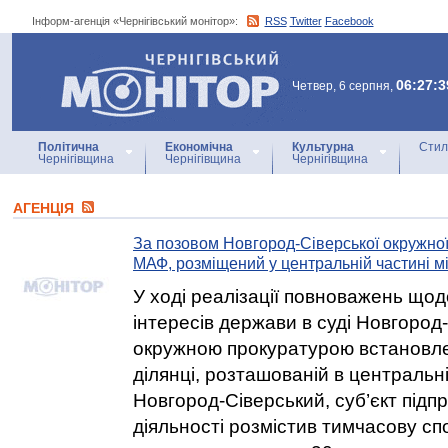
Інформ-агенція «Чернігівський монітор»:
RSS
Twitter
Facebook
Інформ-агенція
«Чернігівський монітор»
06:27:3
Четвер, 6 серпня,
Політична
Економічна
Культурна
Стил
Чернігівщина
Чернігівщина
Чернігівщина
АГЕНЦIЯ
За позовом Новгород-Сіверської окружно
МАФ, розміщений у центральній частині м
У ході реалізації повноважень що
інтересів держави в суді Новгород
окружною прокуратурою встановле
ділянці, розташованій в центральні
Новгород-Сіверський, суб’єкт підп
діяльності розмістив тимчасову сп