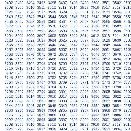
3492
3493
3494
3495
3496
3497
3498
3499
3500
3501
3502
350
3508
3509
3510
3511
3512
3513
3514
3515
3516
3517
3518
351
3524
3525
3526
3527
3528
3529
3530
3531
3532
3533
3534
353
3540
3541
3542
3543
3544
3545
3546
3547
3548
3549
3550
355
3556
3557
3558
3559
3560
3561
3562
3563
3564
3565
3566
356
3572
3573
3574
3575
3576
3577
3578
3579
3580
3581
3582
358
3588
3589
3590
3591
3592
3593
3594
3595
3596
3597
3598
359
3604
3605
3606
3607
3608
3609
3610
3611
3612
3613
3614
361
3620
3621
3622
3623
3624
3625
3626
3627
3628
3629
3630
363
3636
3637
3638
3639
3640
3641
3642
3643
3644
3645
3646
364
3652
3653
3654
3655
3656
3657
3658
3659
3660
3661
3662
366
3668
3669
3670
3671
3672
3673
3674
3675
3676
3677
3678
367
3684
3685
3686
3687
3688
3689
3690
3691
3692
3693
3694
369
3700
3701
3702
3703
3704
3705
3706
3707
3708
3709
3710
371
3716
3717
3718
3719
3720
3721
3722
3723
3724
3725
3726
372
3732
3733
3734
3735
3736
3737
3738
3739
3740
3741
3742
374
3748
3749
3750
3751
3752
3753
3754
3755
3756
3757
3758
375
3764
3765
3766
3767
3768
3769
3770
3771
3772
3773
3774
377
3780
3781
3782
3783
3784
3785
3786
3787
3788
3789
3790
379
3796
3797
3798
3799
3800
3801
3802
3803
3804
3805
3806
380
3812
3813
3814
3815
3816
3817
3818
3819
3820
3821
3822
382
3828
3829
3830
3831
3832
3833
3834
3835
3836
3837
3838
383
3844
3845
3846
3847
3848
3849
3850
3851
3852
3853
3854
385
3860
3861
3862
3863
3864
3865
3866
3867
3868
3869
3870
387
3876
3877
3878
3879
3880
3881
3882
3883
3884
3885
3886
388
3892
3893
3894
3895
3896
3897
3898
3899
3900
3901
3902
390
3908
3909
3910
3911
3912
3913
3914
3915
3916
3917
3918
391
3924
3925
3926
3927
3928
3929
3930
3931
3932
3933
3934
393