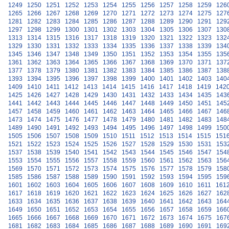
1249
1250
1251
1252
1253
1254
1255
1256
1257
1258
1259
126
1265
1266
1267
1268
1269
1270
1271
1272
1273
1274
1275
127
1281
1282
1283
1284
1285
1286
1287
1288
1289
1290
1291
129
1297
1298
1299
1300
1301
1302
1303
1304
1305
1306
1307
130
1313
1314
1315
1316
1317
1318
1319
1320
1321
1322
1323
132
1329
1330
1331
1332
1333
1334
1335
1336
1337
1338
1339
134
1345
1346
1347
1348
1349
1350
1351
1352
1353
1354
1355
135
1361
1362
1363
1364
1365
1366
1367
1368
1369
1370
1371
137
1377
1378
1379
1380
1381
1382
1383
1384
1385
1386
1387
138
1393
1394
1395
1396
1397
1398
1399
1400
1401
1402
1403
140
1409
1410
1411
1412
1413
1414
1415
1416
1417
1418
1419
142
1425
1426
1427
1428
1429
1430
1431
1432
1433
1434
1435
143
1441
1442
1443
1444
1445
1446
1447
1448
1449
1450
1451
145
1457
1458
1459
1460
1461
1462
1463
1464
1465
1466
1467
146
1473
1474
1475
1476
1477
1478
1479
1480
1481
1482
1483
148
1489
1490
1491
1492
1493
1494
1495
1496
1497
1498
1499
150
1505
1506
1507
1508
1509
1510
1511
1512
1513
1514
1515
151
1521
1522
1523
1524
1525
1526
1527
1528
1529
1530
1531
153
1537
1538
1539
1540
1541
1542
1543
1544
1545
1546
1547
154
1553
1554
1555
1556
1557
1558
1559
1560
1561
1562
1563
156
1569
1570
1571
1572
1573
1574
1575
1576
1577
1578
1579
158
1585
1586
1587
1588
1589
1590
1591
1592
1593
1594
1595
159
1601
1602
1603
1604
1605
1606
1607
1608
1609
1610
1611
161
1617
1618
1619
1620
1621
1622
1623
1624
1625
1626
1627
162
1633
1634
1635
1636
1637
1638
1639
1640
1641
1642
1643
164
1649
1650
1651
1652
1653
1654
1655
1656
1657
1658
1659
166
1665
1666
1667
1668
1669
1670
1671
1672
1673
1674
1675
167
1681
1682
1683
1684
1685
1686
1687
1688
1689
1690
1691
169