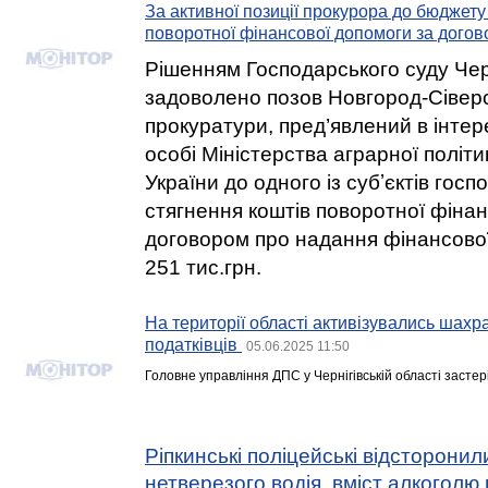
За активної позиції прокурора до бюджету
поворотної фінансової допомоги за дого
Рішенням Господарського суду Черн
задоволено позов Новгород-Сіверс
прокуратури, пред’явлений в інте
особі Міністерства аграрної політ
України до одного із субʼєктів гос
стягнення коштів поворотної фінан
договором про надання фінансової
251 тис.грн.
На території області активізувались шахра
податківців
05.06.2025 11:50
Головне управління ДПС у Чернігівській області застері
Ріпкинські поліцейські відсторонил
нетверезого водія, вміст алкоголю в