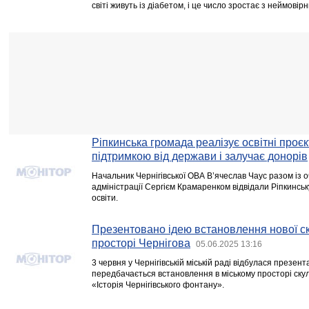
світі живуть із діабетом, і це число зростає з неймові
Ріпкинська громада реалізує освітні проєк
підтримкою від держави і залучає донорів
Начальник Чернігівської ОВА В’ячеслав Чаус разом із 
адміністрації Сергієм Крамаренком відвідали Ріпкинськ
освіти.
Презентовано ідею встановлення нової ск
просторі Чернігова
05.06.2025 13:16
3 червня у Чернігівській міській раді відбулася презен
передбачається встановлення в міському просторі скул
«Історія Чернігівського фонтану».