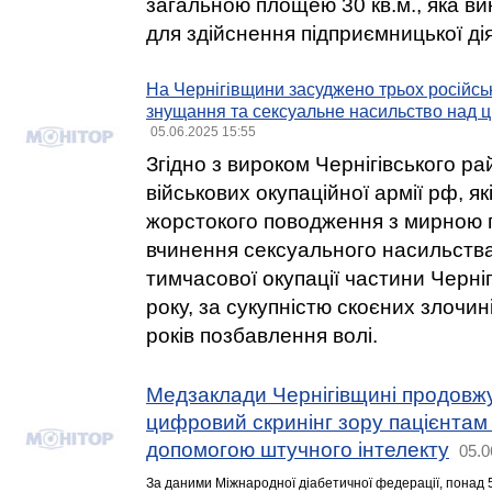
загальною площею 30 кв.м., яка в
для здійснення підприємницької діял
На Чернігівщини засуджено трьох російськ
знущання та сексуальне насильство над 
05.06.2025 15:55
Згідно з вироком Чернігівського ра
військових окупаційної армії рф, як
жорстокого поводження з мирною 
вчинення сексуального насильства
тимчасової окупації частини Черні
року, за сукупністю скоєних злочи
років позбавлення волі.
Медзаклади Чернігівщині продовж
цифровий скринінг зору пацієнтам 
допомогою штучного інтелекту
05.0
За даними Міжнародної діабетичної федерації, понад 