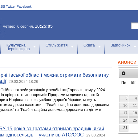
RSS
Twitter
Facebook
10:25:05
Четвер, 6 серпня,
Культурна
Стиль життя
Освіта
Відпочинок
Чернігівщина
АНОНСИ 
ернігівської області можна отримати безоплатну
ції
29.03.2024 18:26
Пн
Вт
 війни потреби українців у реабілітації зросли, тому у 2024
н із пріоритетних напрямків Програми медичних гарантій.
3
4
вори з Національною службою здоров’я України, можуть
нтам за двома пакетами – “Реабілітаційна допомога дорослим
10
11
 умовах” та “Реабілітаційна допомога дорослим та дітям в
17
18
24
25
31
У 15 років за гратами отримав зрадник, який
ам односельців – учасників АТО/ООС
29.03.2024