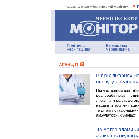
Інформ-агенція «Чернігівський монітор»:
Інформ-агенція
«Чернігівський монітор»
Політична
Економічна
Чернігівщина
Чернігівщина
АГЕНЦIЯ
В яких лікарнях Ч
послугу з реабіліта
Під час повномасштабної
році реабілітація – оди
Лікарні, які мають дого
надавати послуги паціє
та дітям у стаціонарних
амбулаторних умовах”.
За матеріалами СБ
«зливав» окупант