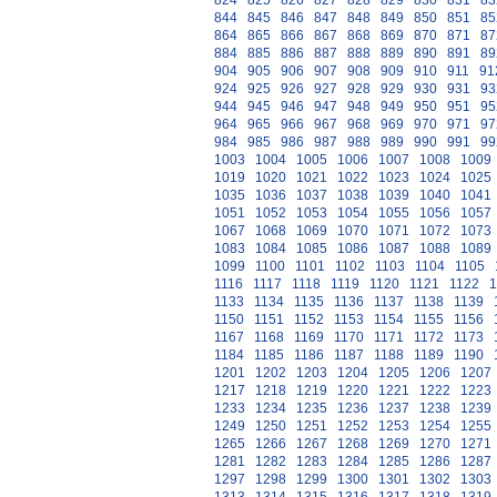
824
825
826
827
828
829
830
831
83
844
845
846
847
848
849
850
851
85
864
865
866
867
868
869
870
871
87
884
885
886
887
888
889
890
891
89
904
905
906
907
908
909
910
911
91
924
925
926
927
928
929
930
931
93
944
945
946
947
948
949
950
951
95
964
965
966
967
968
969
970
971
97
984
985
986
987
988
989
990
991
99
1003
1004
1005
1006
1007
1008
1009
1019
1020
1021
1022
1023
1024
1025
1035
1036
1037
1038
1039
1040
1041
1051
1052
1053
1054
1055
1056
1057
1067
1068
1069
1070
1071
1072
1073
1083
1084
1085
1086
1087
1088
1089
1099
1100
1101
1102
1103
1104
1105
1116
1117
1118
1119
1120
1121
1122
1
1133
1134
1135
1136
1137
1138
1139
1150
1151
1152
1153
1154
1155
1156
1167
1168
1169
1170
1171
1172
1173
1184
1185
1186
1187
1188
1189
1190
1201
1202
1203
1204
1205
1206
1207
1217
1218
1219
1220
1221
1222
1223
1233
1234
1235
1236
1237
1238
1239
1249
1250
1251
1252
1253
1254
1255
1265
1266
1267
1268
1269
1270
1271
1281
1282
1283
1284
1285
1286
1287
1297
1298
1299
1300
1301
1302
1303