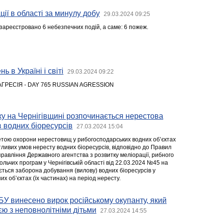
ії в області за минулу добу
29.03.2024 09:25
зареєстровано 6 небезпечних подій, а саме: 6 пожеж.
ь в Україні і світі
29.03.2024 09:22
АГРЕСІЯ - DAY 765 RUSSIAN AGRESSION
оку на Чернігівщині розпочинається нерестова
 водних біоресурсів
27.03.2024 15:04
 метою охорони нерестовищ у рибогосподарських водних об’єктах
ливих умов нересту водних біоресурсів, відповідно до Правил
равління Державного агентства з розвитку меліорації, рибного
льчих програм у Чернігівській області від 22.03.2024 №45 на
ється заборона добування (вилову) водних біоресурсів у
х об’єктах (їх частинах) на період нересту.
У винесено вирок російському окупанту, який
єю з неповнолітніми дітьми
27.03.2024 14:55