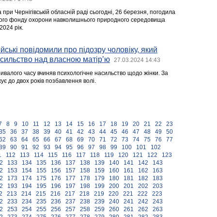
при Чернігівській обласній раді сьогодні, 26 березня, погодила
сного фонду охорони навколишнього природного середовища
2024 рік.
йські повідомили про підозру чоловіку, який
сильство над власною матір’ю
27.03.2024 14:43
ивалого часу вчиняв психологічне насильство щодо жінки. За
ує до двох років позбавлення волі.
7
8
9
10
11
12
13
14
15
16
17
18
19
20
21
22
23
35
36
37
38
39
40
41
42
43
44
45
46
47
48
49
50
62
63
64
65
66
67
68
69
70
71
72
73
74
75
76
77
89
90
91
92
93
94
95
96
97
98
99
100
101
102
1
112
113
114
115
116
117
118
119
120
121
122
123
2
133
134
135
136
137
138
139
140
141
142
143
2
153
154
155
156
157
158
159
160
161
162
163
2
173
174
175
176
177
178
179
180
181
182
183
2
193
194
195
196
197
198
199
200
201
202
203
2
213
214
215
216
217
218
219
220
221
222
223
2
233
234
235
236
237
238
239
240
241
242
243
2
253
254
255
256
257
258
259
260
261
262
263