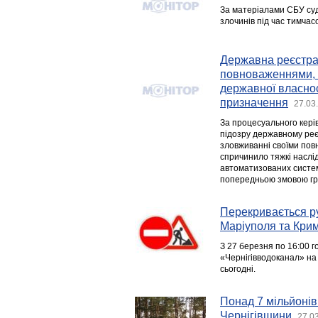
За матеріалами СБУ суд
злочинів під час тимчас
Державна реєстра
повноваженнями, 
державної власнос
призначення
27.03
За процесуального кері
підозру державному реєс
зловживанні своїми по
спричинило тяжкі наслід
автоматизованих система
попередньою змовою групо
Перекривається ру
Маріуполя та Крим
З 27 березня по 16:00 г
«Чернігівводоканал» на 
сьогодні.
Понад 7 мільйонів
Чернігівщини
27.0