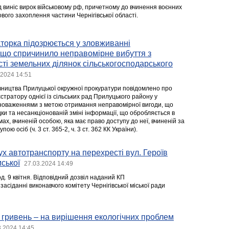
 виніс вирок військовому рф, причетному до вчинення воєнних
ового захоплення частини Чернігівської області.
торка підозрюється у зловживанні
що спричинило неправомірне вибуття з
ті земельних ділянок сільськогосподарського
.2024 14:51
вництва Прилуцької окружної прокуратури повідомлено про
тратору однієї із сільських рад Прилуцького району у
вноваженнями з метою отримання неправомірної вигоди, що
ки та несанкціонованій зміні інформації, що обробляється в
х, вчиненій особою, яка має право доступу до неї, вчиненій за
ю осіб (ч. 3 ст. 365-2, ч. 3 ст. 362 КК України).
х автотранспорту на перехресті вул. Героїв
ської
27.03.2024 14:49
од. 9 квітня. Відповідний дозвіл наданий КП
засіданні виконавчого комітету Чернігівської міської ради
 гривень – на вирішення екологічних проблем
3.2024 14:45