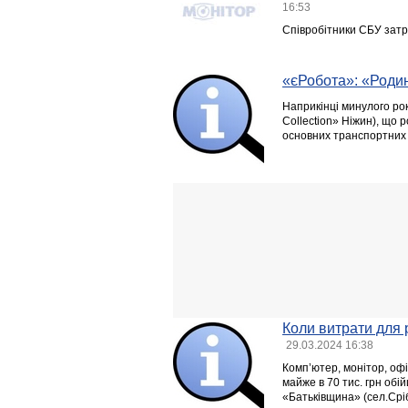
16:53
Співробітники СБУ затр
«єРобота»: «Роди
Наприкінці минулого рок
Collection» Ніжин), що 
основних транспортних 
Коли витрати для
29.03.2024 16:38
Комп’ютер, монітор, офі
майже в 70 тис. грн об
«Батьківщина» (сел.Срі