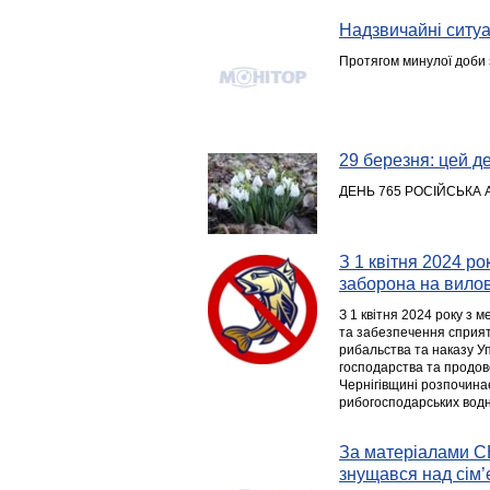
Надзвичайні ситуац
Протягом минулої доби 
29 березня: цей ден
ДЕНЬ 765 РОСІЙСЬКА 
З 1 квітня 2024 р
заборона на вилов
З 1 квітня 2024 року з
та забезпечення сприят
рибальства та наказу Уп
господарства та продово
Чернігівщині розпочина
рибогосподарських водни
За матеріалами СБ
знущався над сім’