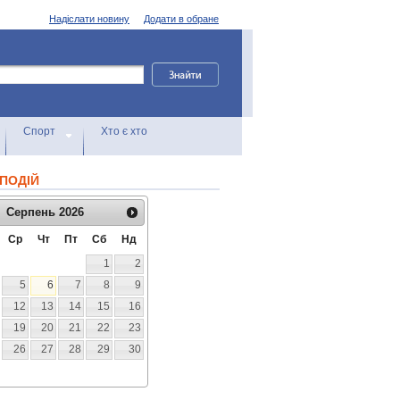
Надіслати новину
Додати в обране
Спорт
Хто є хто
ПОДІЙ
Серпень
2026
Ср
Чт
Пт
Сб
Нд
1
2
5
6
7
8
9
12
13
14
15
16
19
20
21
22
23
26
27
28
29
30