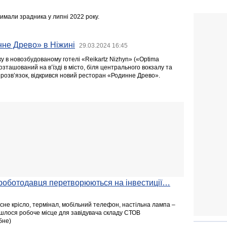
имали зрадника у липні 2022 року.
нне Древо» в Ніжині
29.03.2024 16:45
у в новозбудованому готелі «Reikartz Nizhyn» («Optima
розташований на в’їзді в місто, біля центрального вокзалу та
розв’язок, відкрився новий ресторан «Родинне Древо».
 роботодавця перетворюються на інвестиції…
сне крісло, термінал, мобільний телефон, настільна лампа –
ійшлося робоче місце для завідувача складу СТОВ
бне)