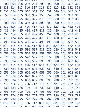
2
273
274
275
276
277
278
279
280
281
282
283
2
293
294
295
296
297
298
299
300
301
302
303
2
313
314
315
316
317
318
319
320
321
322
323
2
333
334
335
336
337
338
339
340
341
342
343
2
353
354
355
356
357
358
359
360
361
362
363
2
373
374
375
376
377
378
379
380
381
382
383
2
393
394
395
396
397
398
399
400
401
402
403
2
413
414
415
416
417
418
419
420
421
422
423
2
433
434
435
436
437
438
439
440
441
442
443
2
453
454
455
456
457
458
459
460
461
462
463
2
473
474
475
476
477
478
479
480
481
482
483
2
493
494
495
496
497
498
499
500
501
502
503
2
513
514
515
516
517
518
519
520
521
522
523
2
533
534
535
536
537
538
539
540
541
542
543
2
553
554
555
556
557
558
559
560
561
562
563
2
573
574
575
576
577
578
579
580
581
582
583
2
593
594
595
596
597
598
599
600
601
602
603
2
613
614
615
616
617
618
619
620
621
622
623
2
633
634
635
636
637
638
639
640
641
642
643
2
653
654
655
656
657
658
659
660
661
662
663
2
673
674
675
676
677
678
679
680
681
682
683
2
693
694
695
696
697
698
699
700
701
702
703
2
713
714
715
716
717
718
719
720
721
722
723
2
733
734
735
736
737
738
739
740
741
742
743
2
753
754
755
756
757
758
759
760
761
762
763
2
773
774
775
776
777
778
779
780
781
782
783
2
793
794
795
796
797
798
799
800
801
802
803
2
813
814
815
816
817
818
819
820
821
822
823