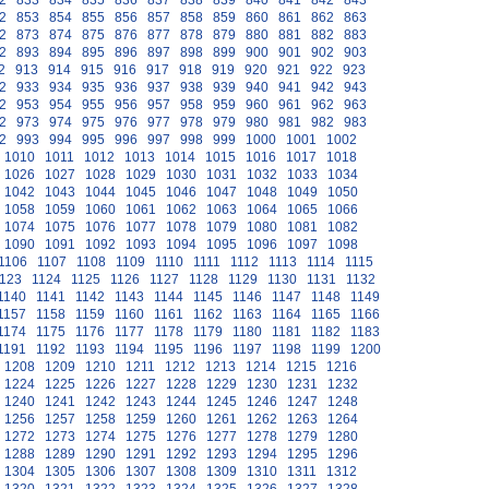
2
833
834
835
836
837
838
839
840
841
842
843
2
853
854
855
856
857
858
859
860
861
862
863
2
873
874
875
876
877
878
879
880
881
882
883
2
893
894
895
896
897
898
899
900
901
902
903
2
913
914
915
916
917
918
919
920
921
922
923
2
933
934
935
936
937
938
939
940
941
942
943
2
953
954
955
956
957
958
959
960
961
962
963
2
973
974
975
976
977
978
979
980
981
982
983
2
993
994
995
996
997
998
999
1000
1001
1002
1010
1011
1012
1013
1014
1015
1016
1017
1018
1026
1027
1028
1029
1030
1031
1032
1033
1034
1042
1043
1044
1045
1046
1047
1048
1049
1050
1058
1059
1060
1061
1062
1063
1064
1065
1066
1074
1075
1076
1077
1078
1079
1080
1081
1082
1090
1091
1092
1093
1094
1095
1096
1097
1098
1106
1107
1108
1109
1110
1111
1112
1113
1114
1115
123
1124
1125
1126
1127
1128
1129
1130
1131
1132
1140
1141
1142
1143
1144
1145
1146
1147
1148
1149
1157
1158
1159
1160
1161
1162
1163
1164
1165
1166
1174
1175
1176
1177
1178
1179
1180
1181
1182
1183
1191
1192
1193
1194
1195
1196
1197
1198
1199
1200
1208
1209
1210
1211
1212
1213
1214
1215
1216
1224
1225
1226
1227
1228
1229
1230
1231
1232
1240
1241
1242
1243
1244
1245
1246
1247
1248
1256
1257
1258
1259
1260
1261
1262
1263
1264
1272
1273
1274
1275
1276
1277
1278
1279
1280
1288
1289
1290
1291
1292
1293
1294
1295
1296
1304
1305
1306
1307
1308
1309
1310
1311
1312