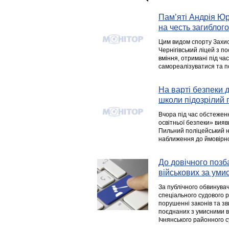
Пам’яті Андрія Юр
на честь загиблог
Цим видом спорту Захисн
Чернігівський ліцей з п
вміння, отримані під ч
самореалізуватися та по
На варті безпеки 
школи підозрілий
Вчора під час обстежен
освітньої безпеки» вияв
Пильний поліцейський не
наближення до ймовірн
До довічного позб
військових за уми
За публічного обвинува
спеціального судового 
порушенні законів та зв
поєднаних з умисними вби
Ічнянського районного с