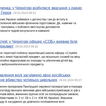
ченка: у Чернігові відбулися змагання з дзюдо
о Героя
29.03.2024 09:41
ик України займався з дитинства і аж до вступу в
осиленою військово-фізичною підготовкою. Де, навички та
ас тренувань з бойового мистецтва допомогли
казати чудові результати в навчанні.
дітей: у Чернігові офіцер «СОБ» виявив біля
 предмет
29.03.2024 09:32
ня території поблизу чернігівської школи офіцер «Служби
ив у землі підозрілий предмет, що візуально схожий на міну.
гайно відреагував на знахідку та убезпечив дітей від
о вибухонебезпечного предмета.
авлення волі засуджено двох російських
сне вбивство чотирьох цивільних
29.03.2024 09:27
чення прокурорів Прилуцької окружної прокуратури в порядку
розгляду визнано винними двох військовослужбовців зс рф у
ичаїв війни, вчинених групою осіб за попередньою змовою,
вствами (ч. 2 ст. 28 ч. 2 ст. 438 КК України). Вироком
уду їх засуджено до довічного позбавлення волі.