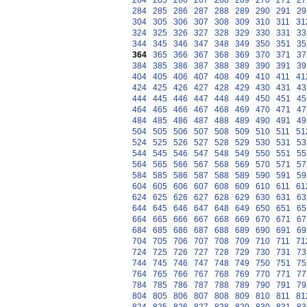
264
265
266
267
268
269
270
271
27
284
285
286
287
288
289
290
291
29
304
305
306
307
308
309
310
311
31
324
325
326
327
328
329
330
331
33
344
345
346
347
348
349
350
351
35
364
365
366
367
368
369
370
371
37
384
385
386
387
388
389
390
391
39
404
405
406
407
408
409
410
411
41
424
425
426
427
428
429
430
431
43
444
445
446
447
448
449
450
451
45
464
465
466
467
468
469
470
471
47
484
485
486
487
488
489
490
491
49
504
505
506
507
508
509
510
511
51
524
525
526
527
528
529
530
531
53
544
545
546
547
548
549
550
551
55
564
565
566
567
568
569
570
571
57
584
585
586
587
588
589
590
591
59
604
605
606
607
608
609
610
611
61
624
625
626
627
628
629
630
631
63
644
645
646
647
648
649
650
651
65
664
665
666
667
668
669
670
671
67
684
685
686
687
688
689
690
691
69
704
705
706
707
708
709
710
711
71
724
725
726
727
728
729
730
731
73
744
745
746
747
748
749
750
751
75
764
765
766
767
768
769
770
771
77
784
785
786
787
788
789
790
791
79
804
805
806
807
808
809
810
811
81