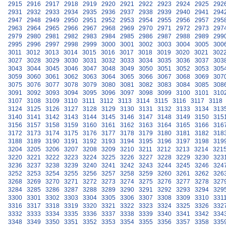
2915
2916
2917
2918
2919
2920
2921
2922
2923
2924
2925
292
2931
2932
2933
2934
2935
2936
2937
2938
2939
2940
2941
294
2947
2948
2949
2950
2951
2952
2953
2954
2955
2956
2957
295
2963
2964
2965
2966
2967
2968
2969
2970
2971
2972
2973
297
2979
2980
2981
2982
2983
2984
2985
2986
2987
2988
2989
299
2995
2996
2997
2998
2999
3000
3001
3002
3003
3004
3005
300
3011
3012
3013
3014
3015
3016
3017
3018
3019
3020
3021
302
3027
3028
3029
3030
3031
3032
3033
3034
3035
3036
3037
303
3043
3044
3045
3046
3047
3048
3049
3050
3051
3052
3053
305
3059
3060
3061
3062
3063
3064
3065
3066
3067
3068
3069
307
3075
3076
3077
3078
3079
3080
3081
3082
3083
3084
3085
308
3091
3092
3093
3094
3095
3096
3097
3098
3099
3100
3101
310
3107
3108
3109
3110
3111
3112
3113
3114
3115
3116
3117
3118
3124
3125
3126
3127
3128
3129
3130
3131
3132
3133
3134
313
3140
3141
3142
3143
3144
3145
3146
3147
3148
3149
3150
315
3156
3157
3158
3159
3160
3161
3162
3163
3164
3165
3166
316
3172
3173
3174
3175
3176
3177
3178
3179
3180
3181
3182
318
3188
3189
3190
3191
3192
3193
3194
3195
3196
3197
3198
319
3204
3205
3206
3207
3208
3209
3210
3211
3212
3213
3214
321
3220
3221
3222
3223
3224
3225
3226
3227
3228
3229
3230
323
3236
3237
3238
3239
3240
3241
3242
3243
3244
3245
3246
324
3252
3253
3254
3255
3256
3257
3258
3259
3260
3261
3262
326
3268
3269
3270
3271
3272
3273
3274
3275
3276
3277
3278
327
3284
3285
3286
3287
3288
3289
3290
3291
3292
3293
3294
329
3300
3301
3302
3303
3304
3305
3306
3307
3308
3309
3310
331
3316
3317
3318
3319
3320
3321
3322
3323
3324
3325
3326
332
3332
3333
3334
3335
3336
3337
3338
3339
3340
3341
3342
334
3348
3349
3350
3351
3352
3353
3354
3355
3356
3357
3358
335