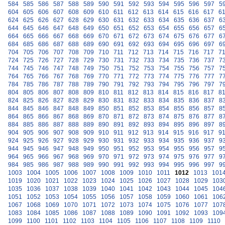
584
585
586
587
588
589
590
591
592
593
594
595
596
597
5
604
605
606
607
608
609
610
611
612
613
614
615
616
617
6
624
625
626
627
628
629
630
631
632
633
634
635
636
637
6
644
645
646
647
648
649
650
651
652
653
654
655
656
657
6
664
665
666
667
668
669
670
671
672
673
674
675
676
677
6
684
685
686
687
688
689
690
691
692
693
694
695
696
697
6
704
705
706
707
708
709
710
711
712
713
714
715
716
717
7
724
725
726
727
728
729
730
731
732
733
734
735
736
737
7
744
745
746
747
748
749
750
751
752
753
754
755
756
757
7
764
765
766
767
768
769
770
771
772
773
774
775
776
777
7
784
785
786
787
788
789
790
791
792
793
794
795
796
797
7
804
805
806
807
808
809
810
811
812
813
814
815
816
817
8
824
825
826
827
828
829
830
831
832
833
834
835
836
837
8
844
845
846
847
848
849
850
851
852
853
854
855
856
857
8
864
865
866
867
868
869
870
871
872
873
874
875
876
877
8
884
885
886
887
888
889
890
891
892
893
894
895
896
897
8
904
905
906
907
908
909
910
911
912
913
914
915
916
917
9
924
925
926
927
928
929
930
931
932
933
934
935
936
937
9
944
945
946
947
948
949
950
951
952
953
954
955
956
957
9
964
965
966
967
968
969
970
971
972
973
974
975
976
977
9
984
985
986
987
988
989
990
991
992
993
994
995
996
997
9
1003
1004
1005
1006
1007
1008
1009
1010
1011
1012
1013
101
1019
1020
1021
1022
1023
1024
1025
1026
1027
1028
1029
103
1035
1036
1037
1038
1039
1040
1041
1042
1043
1044
1045
104
1051
1052
1053
1054
1055
1056
1057
1058
1059
1060
1061
106
1067
1068
1069
1070
1071
1072
1073
1074
1075
1076
1077
107
1083
1084
1085
1086
1087
1088
1089
1090
1091
1092
1093
109
1099
1100
1101
1102
1103
1104
1105
1106
1107
1108
1109
1110