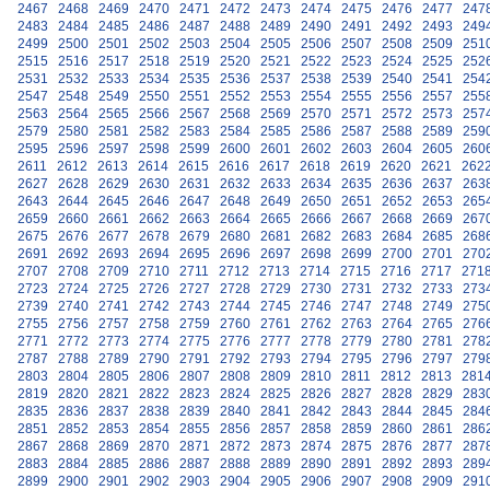
2467
2468
2469
2470
2471
2472
2473
2474
2475
2476
2477
247
2483
2484
2485
2486
2487
2488
2489
2490
2491
2492
2493
249
2499
2500
2501
2502
2503
2504
2505
2506
2507
2508
2509
251
2515
2516
2517
2518
2519
2520
2521
2522
2523
2524
2525
252
2531
2532
2533
2534
2535
2536
2537
2538
2539
2540
2541
254
2547
2548
2549
2550
2551
2552
2553
2554
2555
2556
2557
255
2563
2564
2565
2566
2567
2568
2569
2570
2571
2572
2573
257
2579
2580
2581
2582
2583
2584
2585
2586
2587
2588
2589
259
2595
2596
2597
2598
2599
2600
2601
2602
2603
2604
2605
260
2611
2612
2613
2614
2615
2616
2617
2618
2619
2620
2621
262
2627
2628
2629
2630
2631
2632
2633
2634
2635
2636
2637
263
2643
2644
2645
2646
2647
2648
2649
2650
2651
2652
2653
265
2659
2660
2661
2662
2663
2664
2665
2666
2667
2668
2669
267
2675
2676
2677
2678
2679
2680
2681
2682
2683
2684
2685
268
2691
2692
2693
2694
2695
2696
2697
2698
2699
2700
2701
270
2707
2708
2709
2710
2711
2712
2713
2714
2715
2716
2717
271
2723
2724
2725
2726
2727
2728
2729
2730
2731
2732
2733
273
2739
2740
2741
2742
2743
2744
2745
2746
2747
2748
2749
275
2755
2756
2757
2758
2759
2760
2761
2762
2763
2764
2765
276
2771
2772
2773
2774
2775
2776
2777
2778
2779
2780
2781
278
2787
2788
2789
2790
2791
2792
2793
2794
2795
2796
2797
279
2803
2804
2805
2806
2807
2808
2809
2810
2811
2812
2813
281
2819
2820
2821
2822
2823
2824
2825
2826
2827
2828
2829
283
2835
2836
2837
2838
2839
2840
2841
2842
2843
2844
2845
284
2851
2852
2853
2854
2855
2856
2857
2858
2859
2860
2861
286
2867
2868
2869
2870
2871
2872
2873
2874
2875
2876
2877
287
2883
2884
2885
2886
2887
2888
2889
2890
2891
2892
2893
289
2899
2900
2901
2902
2903
2904
2905
2906
2907
2908
2909
291