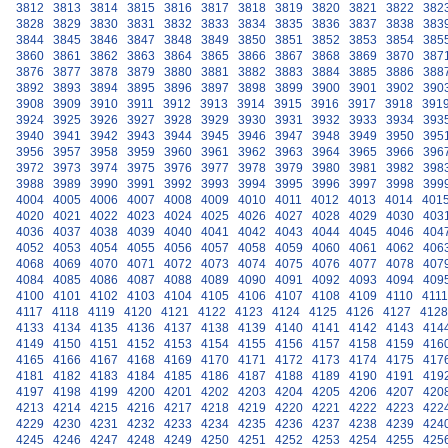
3812
3813
3814
3815
3816
3817
3818
3819
3820
3821
3822
382
3828
3829
3830
3831
3832
3833
3834
3835
3836
3837
3838
383
3844
3845
3846
3847
3848
3849
3850
3851
3852
3853
3854
385
3860
3861
3862
3863
3864
3865
3866
3867
3868
3869
3870
387
3876
3877
3878
3879
3880
3881
3882
3883
3884
3885
3886
388
3892
3893
3894
3895
3896
3897
3898
3899
3900
3901
3902
390
3908
3909
3910
3911
3912
3913
3914
3915
3916
3917
3918
391
3924
3925
3926
3927
3928
3929
3930
3931
3932
3933
3934
393
3940
3941
3942
3943
3944
3945
3946
3947
3948
3949
3950
395
3956
3957
3958
3959
3960
3961
3962
3963
3964
3965
3966
396
3972
3973
3974
3975
3976
3977
3978
3979
3980
3981
3982
398
3988
3989
3990
3991
3992
3993
3994
3995
3996
3997
3998
399
4004
4005
4006
4007
4008
4009
4010
4011
4012
4013
4014
401
4020
4021
4022
4023
4024
4025
4026
4027
4028
4029
4030
403
4036
4037
4038
4039
4040
4041
4042
4043
4044
4045
4046
404
4052
4053
4054
4055
4056
4057
4058
4059
4060
4061
4062
406
4068
4069
4070
4071
4072
4073
4074
4075
4076
4077
4078
407
4084
4085
4086
4087
4088
4089
4090
4091
4092
4093
4094
409
4100
4101
4102
4103
4104
4105
4106
4107
4108
4109
4110
4111
4117
4118
4119
4120
4121
4122
4123
4124
4125
4126
4127
4128
4133
4134
4135
4136
4137
4138
4139
4140
4141
4142
4143
414
4149
4150
4151
4152
4153
4154
4155
4156
4157
4158
4159
416
4165
4166
4167
4168
4169
4170
4171
4172
4173
4174
4175
417
4181
4182
4183
4184
4185
4186
4187
4188
4189
4190
4191
419
4197
4198
4199
4200
4201
4202
4203
4204
4205
4206
4207
420
4213
4214
4215
4216
4217
4218
4219
4220
4221
4222
4223
422
4229
4230
4231
4232
4233
4234
4235
4236
4237
4238
4239
424
4245
4246
4247
4248
4249
4250
4251
4252
4253
4254
4255
425