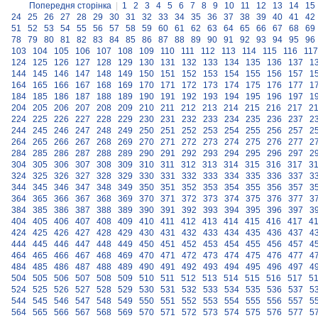
Попередня сторінка
|
1
2
3
4
5
6
7
8
9
10
11
12
13
14
15
24
25
26
27
28
29
30
31
32
33
34
35
36
37
38
39
40
41
42
51
52
53
54
55
56
57
58
59
60
61
62
63
64
65
66
67
68
69
78
79
80
81
82
83
84
85
86
87
88
89
90
91
92
93
94
95
96
103
104
105
106
107
108
109
110
111
112
113
114
115
116
117
124
125
126
127
128
129
130
131
132
133
134
135
136
137
1
144
145
146
147
148
149
150
151
152
153
154
155
156
157
1
164
165
166
167
168
169
170
171
172
173
174
175
176
177
1
184
185
186
187
188
189
190
191
192
193
194
195
196
197
1
204
205
206
207
208
209
210
211
212
213
214
215
216
217
2
224
225
226
227
228
229
230
231
232
233
234
235
236
237
2
244
245
246
247
248
249
250
251
252
253
254
255
256
257
2
264
265
266
267
268
269
270
271
272
273
274
275
276
277
2
284
285
286
287
288
289
290
291
292
293
294
295
296
297
2
304
305
306
307
308
309
310
311
312
313
314
315
316
317
3
324
325
326
327
328
329
330
331
332
333
334
335
336
337
3
344
345
346
347
348
349
350
351
352
353
354
355
356
357
3
364
365
366
367
368
369
370
371
372
373
374
375
376
377
3
384
385
386
387
388
389
390
391
392
393
394
395
396
397
3
404
405
406
407
408
409
410
411
412
413
414
415
416
417
4
424
425
426
427
428
429
430
431
432
433
434
435
436
437
4
444
445
446
447
448
449
450
451
452
453
454
455
456
457
4
464
465
466
467
468
469
470
471
472
473
474
475
476
477
4
484
485
486
487
488
489
490
491
492
493
494
495
496
497
4
504
505
506
507
508
509
510
511
512
513
514
515
516
517
5
524
525
526
527
528
529
530
531
532
533
534
535
536
537
5
544
545
546
547
548
549
550
551
552
553
554
555
556
557
5
564
565
566
567
568
569
570
571
572
573
574
575
576
577
5