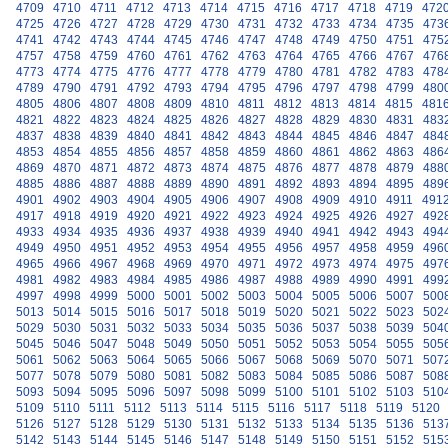
4709
4710
4711
4712
4713
4714
4715
4716
4717
4718
4719
472
4725
4726
4727
4728
4729
4730
4731
4732
4733
4734
4735
473
4741
4742
4743
4744
4745
4746
4747
4748
4749
4750
4751
475
4757
4758
4759
4760
4761
4762
4763
4764
4765
4766
4767
476
4773
4774
4775
4776
4777
4778
4779
4780
4781
4782
4783
478
4789
4790
4791
4792
4793
4794
4795
4796
4797
4798
4799
480
4805
4806
4807
4808
4809
4810
4811
4812
4813
4814
4815
481
4821
4822
4823
4824
4825
4826
4827
4828
4829
4830
4831
483
4837
4838
4839
4840
4841
4842
4843
4844
4845
4846
4847
484
4853
4854
4855
4856
4857
4858
4859
4860
4861
4862
4863
486
4869
4870
4871
4872
4873
4874
4875
4876
4877
4878
4879
488
4885
4886
4887
4888
4889
4890
4891
4892
4893
4894
4895
489
4901
4902
4903
4904
4905
4906
4907
4908
4909
4910
4911
491
4917
4918
4919
4920
4921
4922
4923
4924
4925
4926
4927
492
4933
4934
4935
4936
4937
4938
4939
4940
4941
4942
4943
494
4949
4950
4951
4952
4953
4954
4955
4956
4957
4958
4959
496
4965
4966
4967
4968
4969
4970
4971
4972
4973
4974
4975
497
4981
4982
4983
4984
4985
4986
4987
4988
4989
4990
4991
499
4997
4998
4999
5000
5001
5002
5003
5004
5005
5006
5007
500
5013
5014
5015
5016
5017
5018
5019
5020
5021
5022
5023
502
5029
5030
5031
5032
5033
5034
5035
5036
5037
5038
5039
504
5045
5046
5047
5048
5049
5050
5051
5052
5053
5054
5055
505
5061
5062
5063
5064
5065
5066
5067
5068
5069
5070
5071
507
5077
5078
5079
5080
5081
5082
5083
5084
5085
5086
5087
508
5093
5094
5095
5096
5097
5098
5099
5100
5101
5102
5103
510
5109
5110
5111
5112
5113
5114
5115
5116
5117
5118
5119
5120
5126
5127
5128
5129
5130
5131
5132
5133
5134
5135
5136
513
5142
5143
5144
5145
5146
5147
5148
5149
5150
5151
5152
515