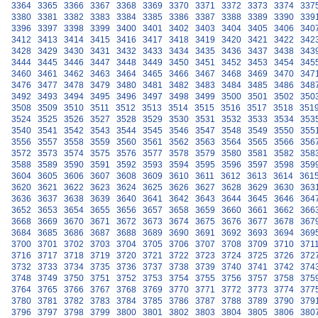
3364
3365
3366
3367
3368
3369
3370
3371
3372
3373
3374
337
3380
3381
3382
3383
3384
3385
3386
3387
3388
3389
3390
339
3396
3397
3398
3399
3400
3401
3402
3403
3404
3405
3406
340
3412
3413
3414
3415
3416
3417
3418
3419
3420
3421
3422
342
3428
3429
3430
3431
3432
3433
3434
3435
3436
3437
3438
343
3444
3445
3446
3447
3448
3449
3450
3451
3452
3453
3454
345
3460
3461
3462
3463
3464
3465
3466
3467
3468
3469
3470
347
3476
3477
3478
3479
3480
3481
3482
3483
3484
3485
3486
348
3492
3493
3494
3495
3496
3497
3498
3499
3500
3501
3502
350
3508
3509
3510
3511
3512
3513
3514
3515
3516
3517
3518
351
3524
3525
3526
3527
3528
3529
3530
3531
3532
3533
3534
353
3540
3541
3542
3543
3544
3545
3546
3547
3548
3549
3550
355
3556
3557
3558
3559
3560
3561
3562
3563
3564
3565
3566
356
3572
3573
3574
3575
3576
3577
3578
3579
3580
3581
3582
358
3588
3589
3590
3591
3592
3593
3594
3595
3596
3597
3598
359
3604
3605
3606
3607
3608
3609
3610
3611
3612
3613
3614
361
3620
3621
3622
3623
3624
3625
3626
3627
3628
3629
3630
363
3636
3637
3638
3639
3640
3641
3642
3643
3644
3645
3646
364
3652
3653
3654
3655
3656
3657
3658
3659
3660
3661
3662
366
3668
3669
3670
3671
3672
3673
3674
3675
3676
3677
3678
367
3684
3685
3686
3687
3688
3689
3690
3691
3692
3693
3694
369
3700
3701
3702
3703
3704
3705
3706
3707
3708
3709
3710
371
3716
3717
3718
3719
3720
3721
3722
3723
3724
3725
3726
372
3732
3733
3734
3735
3736
3737
3738
3739
3740
3741
3742
374
3748
3749
3750
3751
3752
3753
3754
3755
3756
3757
3758
375
3764
3765
3766
3767
3768
3769
3770
3771
3772
3773
3774
377
3780
3781
3782
3783
3784
3785
3786
3787
3788
3789
3790
379
3796
3797
3798
3799
3800
3801
3802
3803
3804
3805
3806
380