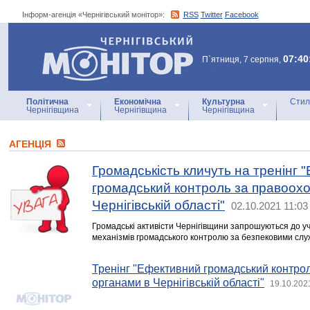
Інформ-агенція «Чернігівський монітор»:
RSS
Twitter
Facebook
Інформ-агенція
«Чернігівський монітор»
07:40
П`ятниця, 7 серпня,
Політична
Економічна
Культурна
Стил
Чернігівщина
Чернігівщина
Чернігівщина
АГЕНЦIЯ
Громадськість кличуть на тренінг 
громадський контроль за правоох
Чернігівській області"
02.10.2021 11:03
Громадські активісти Чернігівщини запрошуються до уч
механізмів громадського контролю за безпековими слу
Тренінг "Ефективний громадський контро
органами в Чернігівській області"
19.10.202