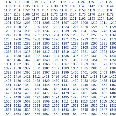
1116
1117
1118
1119
1120
1121
1122
1123
1124
1125
1126
1127
1133
1134
1135
1136
1137
1138
1139
1140
1141
1142
1143
1144
1150
1151
1152
1153
1154
1155
1156
1157
1158
1159
1160
1161
1167
1168
1169
1170
1171
1172
1173
1174
1175
1176
1177
1178
1184
1185
1186
1187
1188
1189
1190
1191
1192
1193
1194
1195
1201
1202
1203
1204
1205
1206
1207
1208
1209
1210
1211
121
1217
1218
1219
1220
1221
1222
1223
1224
1225
1226
1227
122
1233
1234
1235
1236
1237
1238
1239
1240
1241
1242
1243
124
1249
1250
1251
1252
1253
1254
1255
1256
1257
1258
1259
126
1265
1266
1267
1268
1269
1270
1271
1272
1273
1274
1275
127
1281
1282
1283
1284
1285
1286
1287
1288
1289
1290
1291
129
1297
1298
1299
1300
1301
1302
1303
1304
1305
1306
1307
130
1313
1314
1315
1316
1317
1318
1319
1320
1321
1322
1323
132
1329
1330
1331
1332
1333
1334
1335
1336
1337
1338
1339
134
1345
1346
1347
1348
1349
1350
1351
1352
1353
1354
1355
135
1361
1362
1363
1364
1365
1366
1367
1368
1369
1370
1371
137
1377
1378
1379
1380
1381
1382
1383
1384
1385
1386
1387
138
1393
1394
1395
1396
1397
1398
1399
1400
1401
1402
1403
140
1409
1410
1411
1412
1413
1414
1415
1416
1417
1418
1419
142
1425
1426
1427
1428
1429
1430
1431
1432
1433
1434
1435
143
1441
1442
1443
1444
1445
1446
1447
1448
1449
1450
1451
145
1457
1458
1459
1460
1461
1462
1463
1464
1465
1466
1467
146
1473
1474
1475
1476
1477
1478
1479
1480
1481
1482
1483
148
1489
1490
1491
1492
1493
1494
1495
1496
1497
1498
1499
150
1505
1506
1507
1508
1509
1510
1511
1512
1513
1514
1515
151
1521
1522
1523
1524
1525
1526
1527
1528
1529
1530
1531
153
1537
1538
1539
1540
1541
1542
1543
1544
1545
1546
1547
154
1553
1554
1555
1556
1557
1558
1559
1560
1561
1562
1563
156