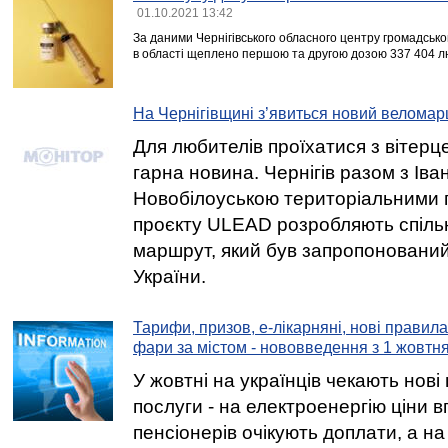
01.10.2021 13:42
За даними Чернігівського обласного центру громадсько
в області щеплено першою та другою дозою 337 404 л
На Чернігівщині з’явиться новий велома
Для любителів проїхатися з вітерц
гарна новина. Чернігів разом з Іва
Новобілоуською територіальними 
проєкту ULEAD розробляють спіль
маршрут, який був запропонований
України.
Тарифи, призов, е-лікарняні, нові правил
фари за містом - нововведення з 1 жовтн
У жовтні на українців чекають нові
послуги - на електроенергію ціни 
пенсіонерів очікують доплати, а на 