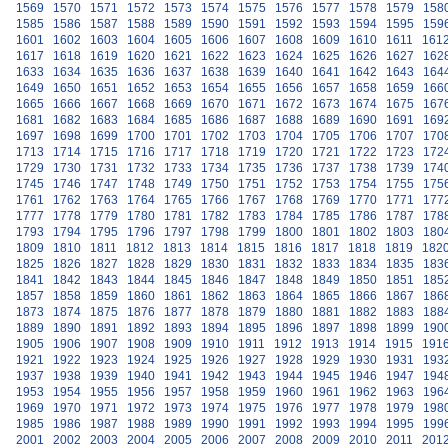
1569
1570
1571
1572
1573
1574
1575
1576
1577
1578
1579
158
1585
1586
1587
1588
1589
1590
1591
1592
1593
1594
1595
159
1601
1602
1603
1604
1605
1606
1607
1608
1609
1610
1611
161
1617
1618
1619
1620
1621
1622
1623
1624
1625
1626
1627
162
1633
1634
1635
1636
1637
1638
1639
1640
1641
1642
1643
164
1649
1650
1651
1652
1653
1654
1655
1656
1657
1658
1659
166
1665
1666
1667
1668
1669
1670
1671
1672
1673
1674
1675
167
1681
1682
1683
1684
1685
1686
1687
1688
1689
1690
1691
169
1697
1698
1699
1700
1701
1702
1703
1704
1705
1706
1707
170
1713
1714
1715
1716
1717
1718
1719
1720
1721
1722
1723
172
1729
1730
1731
1732
1733
1734
1735
1736
1737
1738
1739
174
1745
1746
1747
1748
1749
1750
1751
1752
1753
1754
1755
175
1761
1762
1763
1764
1765
1766
1767
1768
1769
1770
1771
177
1777
1778
1779
1780
1781
1782
1783
1784
1785
1786
1787
178
1793
1794
1795
1796
1797
1798
1799
1800
1801
1802
1803
180
1809
1810
1811
1812
1813
1814
1815
1816
1817
1818
1819
182
1825
1826
1827
1828
1829
1830
1831
1832
1833
1834
1835
183
1841
1842
1843
1844
1845
1846
1847
1848
1849
1850
1851
185
1857
1858
1859
1860
1861
1862
1863
1864
1865
1866
1867
186
1873
1874
1875
1876
1877
1878
1879
1880
1881
1882
1883
188
1889
1890
1891
1892
1893
1894
1895
1896
1897
1898
1899
190
1905
1906
1907
1908
1909
1910
1911
1912
1913
1914
1915
191
1921
1922
1923
1924
1925
1926
1927
1928
1929
1930
1931
193
1937
1938
1939
1940
1941
1942
1943
1944
1945
1946
1947
194
1953
1954
1955
1956
1957
1958
1959
1960
1961
1962
1963
196
1969
1970
1971
1972
1973
1974
1975
1976
1977
1978
1979
198
1985
1986
1987
1988
1989
1990
1991
1992
1993
1994
1995
199
2001
2002
2003
2004
2005
2006
2007
2008
2009
2010
2011
201