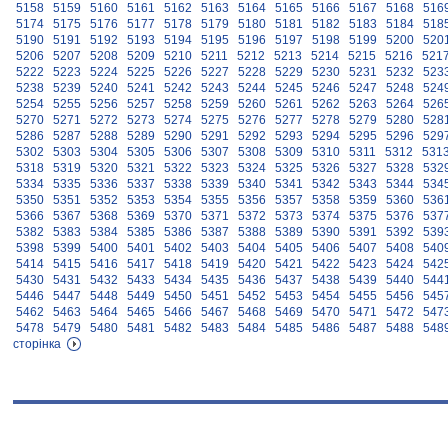
5158
5159
5160
5161
5162
5163
5164
5165
5166
5167
5168
516
5174
5175
5176
5177
5178
5179
5180
5181
5182
5183
5184
518
5190
5191
5192
5193
5194
5195
5196
5197
5198
5199
5200
520
5206
5207
5208
5209
5210
5211
5212
5213
5214
5215
5216
521
5222
5223
5224
5225
5226
5227
5228
5229
5230
5231
5232
523
5238
5239
5240
5241
5242
5243
5244
5245
5246
5247
5248
524
5254
5255
5256
5257
5258
5259
5260
5261
5262
5263
5264
526
5270
5271
5272
5273
5274
5275
5276
5277
5278
5279
5280
528
5286
5287
5288
5289
5290
5291
5292
5293
5294
5295
5296
529
5302
5303
5304
5305
5306
5307
5308
5309
5310
5311
5312
531
5318
5319
5320
5321
5322
5323
5324
5325
5326
5327
5328
532
5334
5335
5336
5337
5338
5339
5340
5341
5342
5343
5344
534
5350
5351
5352
5353
5354
5355
5356
5357
5358
5359
5360
536
5366
5367
5368
5369
5370
5371
5372
5373
5374
5375
5376
537
5382
5383
5384
5385
5386
5387
5388
5389
5390
5391
5392
539
5398
5399
5400
5401
5402
5403
5404
5405
5406
5407
5408
540
5414
5415
5416
5417
5418
5419
5420
5421
5422
5423
5424
542
5430
5431
5432
5433
5434
5435
5436
5437
5438
5439
5440
544
5446
5447
5448
5449
5450
5451
5452
5453
5454
5455
5456
545
5462
5463
5464
5465
5466
5467
5468
5469
5470
5471
5472
547
5478
5479
5480
5481
5482
5483
5484
5485
5486
5487
5488
548
сторінка