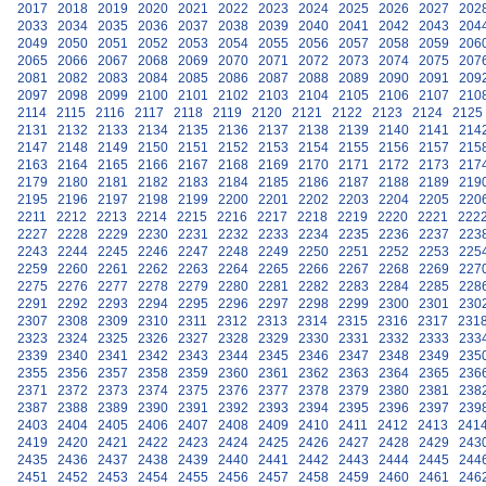
2017
2018
2019
2020
2021
2022
2023
2024
2025
2026
2027
202
2033
2034
2035
2036
2037
2038
2039
2040
2041
2042
2043
204
2049
2050
2051
2052
2053
2054
2055
2056
2057
2058
2059
206
2065
2066
2067
2068
2069
2070
2071
2072
2073
2074
2075
207
2081
2082
2083
2084
2085
2086
2087
2088
2089
2090
2091
209
2097
2098
2099
2100
2101
2102
2103
2104
2105
2106
2107
210
2114
2115
2116
2117
2118
2119
2120
2121
2122
2123
2124
2125
2131
2132
2133
2134
2135
2136
2137
2138
2139
2140
2141
214
2147
2148
2149
2150
2151
2152
2153
2154
2155
2156
2157
215
2163
2164
2165
2166
2167
2168
2169
2170
2171
2172
2173
217
2179
2180
2181
2182
2183
2184
2185
2186
2187
2188
2189
219
2195
2196
2197
2198
2199
2200
2201
2202
2203
2204
2205
220
2211
2212
2213
2214
2215
2216
2217
2218
2219
2220
2221
222
2227
2228
2229
2230
2231
2232
2233
2234
2235
2236
2237
223
2243
2244
2245
2246
2247
2248
2249
2250
2251
2252
2253
225
2259
2260
2261
2262
2263
2264
2265
2266
2267
2268
2269
227
2275
2276
2277
2278
2279
2280
2281
2282
2283
2284
2285
228
2291
2292
2293
2294
2295
2296
2297
2298
2299
2300
2301
230
2307
2308
2309
2310
2311
2312
2313
2314
2315
2316
2317
231
2323
2324
2325
2326
2327
2328
2329
2330
2331
2332
2333
233
2339
2340
2341
2342
2343
2344
2345
2346
2347
2348
2349
235
2355
2356
2357
2358
2359
2360
2361
2362
2363
2364
2365
236
2371
2372
2373
2374
2375
2376
2377
2378
2379
2380
2381
238
2387
2388
2389
2390
2391
2392
2393
2394
2395
2396
2397
239
2403
2404
2405
2406
2407
2408
2409
2410
2411
2412
2413
241
2419
2420
2421
2422
2423
2424
2425
2426
2427
2428
2429
243
2435
2436
2437
2438
2439
2440
2441
2442
2443
2444
2445
244
2451
2452
2453
2454
2455
2456
2457
2458
2459
2460
2461
246