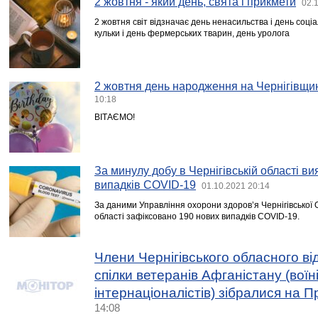
2 жовтня - який день, свята і прикмети
02.
2 жовтня світ відзначає день ненасильства і день соціа
кульки і день фермерських тварин, день уролога
2 жовтня день народження на Чернігівщин
10:18
ВІТАЄМО!
За минулу добу в Чернігівській області в
випадків COVID-19
01.10.2021 20:14
За даними Управління охорони здоров’я Чернігівської 
області зафіксовано 190 нових випадків COVID-19.
Члени Чернігівського обласного ві
спілки ветеранів Афганістану (воїні
інтернаціоналістів) зібралися на П
14:08