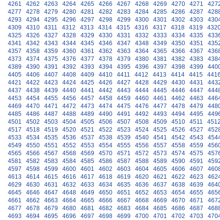
4261
4262
4263
4264
4265
4266
4267
4268
4269
4270
4271
427
4277
4278
4279
4280
4281
4282
4283
4284
4285
4286
4287
428
4293
4294
4295
4296
4297
4298
4299
4300
4301
4302
4303
430
4309
4310
4311
4312
4313
4314
4315
4316
4317
4318
4319
432
4325
4326
4327
4328
4329
4330
4331
4332
4333
4334
4335
433
4341
4342
4343
4344
4345
4346
4347
4348
4349
4350
4351
435
4357
4358
4359
4360
4361
4362
4363
4364
4365
4366
4367
436
4373
4374
4375
4376
4377
4378
4379
4380
4381
4382
4383
438
4389
4390
4391
4392
4393
4394
4395
4396
4397
4398
4399
440
4405
4406
4407
4408
4409
4410
4411
4412
4413
4414
4415
441
4421
4422
4423
4424
4425
4426
4427
4428
4429
4430
4431
443
4437
4438
4439
4440
4441
4442
4443
4444
4445
4446
4447
444
4453
4454
4455
4456
4457
4458
4459
4460
4461
4462
4463
446
4469
4470
4471
4472
4473
4474
4475
4476
4477
4478
4479
448
4485
4486
4487
4488
4489
4490
4491
4492
4493
4494
4495
449
4501
4502
4503
4504
4505
4506
4507
4508
4509
4510
4511
451
4517
4518
4519
4520
4521
4522
4523
4524
4525
4526
4527
452
4533
4534
4535
4536
4537
4538
4539
4540
4541
4542
4543
454
4549
4550
4551
4552
4553
4554
4555
4556
4557
4558
4559
456
4565
4566
4567
4568
4569
4570
4571
4572
4573
4574
4575
457
4581
4582
4583
4584
4585
4586
4587
4588
4589
4590
4591
459
4597
4598
4599
4600
4601
4602
4603
4604
4605
4606
4607
460
4613
4614
4615
4616
4617
4618
4619
4620
4621
4622
4623
462
4629
4630
4631
4632
4633
4634
4635
4636
4637
4638
4639
464
4645
4646
4647
4648
4649
4650
4651
4652
4653
4654
4655
465
4661
4662
4663
4664
4665
4666
4667
4668
4669
4670
4671
467
4677
4678
4679
4680
4681
4682
4683
4684
4685
4686
4687
468
4693
4694
4695
4696
4697
4698
4699
4700
4701
4702
4703
470