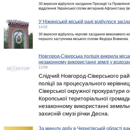
30 вересня відбулося засідання Президії та Правління
відділення Української спілки ветеранів Афганістану (во
У Ніжиніській міській раді відбулося засі
14:02
30 вересня відбулось чергове засідання виконавчого к
першого заступника міського голови Федора Вовченка.
Новгород-Сіверська поліція викрила місц
незаконному використанні землі у водозах
13:59
Слідчий Новгород-Сіверського рай
поліції за процесуального керівни
Сіверської окружної прокуратури
Коропської територіальної громади
незаконному використанні земельн
захисній смузі річки Десна.
За минулу добу в Чернігівській області ва