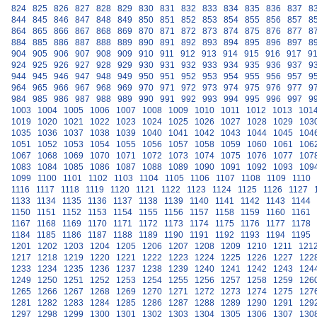
824
825
826
827
828
829
830
831
832
833
834
835
836
837
8
844
845
846
847
848
849
850
851
852
853
854
855
856
857
8
864
865
866
867
868
869
870
871
872
873
874
875
876
877
8
884
885
886
887
888
889
890
891
892
893
894
895
896
897
8
904
905
906
907
908
909
910
911
912
913
914
915
916
917
9
924
925
926
927
928
929
930
931
932
933
934
935
936
937
9
944
945
946
947
948
949
950
951
952
953
954
955
956
957
9
964
965
966
967
968
969
970
971
972
973
974
975
976
977
9
984
985
986
987
988
989
990
991
992
993
994
995
996
997
9
1003
1004
1005
1006
1007
1008
1009
1010
1011
1012
1013
101
1019
1020
1021
1022
1023
1024
1025
1026
1027
1028
1029
103
1035
1036
1037
1038
1039
1040
1041
1042
1043
1044
1045
104
1051
1052
1053
1054
1055
1056
1057
1058
1059
1060
1061
106
1067
1068
1069
1070
1071
1072
1073
1074
1075
1076
1077
107
1083
1084
1085
1086
1087
1088
1089
1090
1091
1092
1093
109
1099
1100
1101
1102
1103
1104
1105
1106
1107
1108
1109
1110
1116
1117
1118
1119
1120
1121
1122
1123
1124
1125
1126
1127
1133
1134
1135
1136
1137
1138
1139
1140
1141
1142
1143
1144
1150
1151
1152
1153
1154
1155
1156
1157
1158
1159
1160
1161
1167
1168
1169
1170
1171
1172
1173
1174
1175
1176
1177
1178
1184
1185
1186
1187
1188
1189
1190
1191
1192
1193
1194
1195
1201
1202
1203
1204
1205
1206
1207
1208
1209
1210
1211
121
1217
1218
1219
1220
1221
1222
1223
1224
1225
1226
1227
122
1233
1234
1235
1236
1237
1238
1239
1240
1241
1242
1243
124
1249
1250
1251
1252
1253
1254
1255
1256
1257
1258
1259
126
1265
1266
1267
1268
1269
1270
1271
1272
1273
1274
1275
127
1281
1282
1283
1284
1285
1286
1287
1288
1289
1290
1291
129
1297
1298
1299
1300
1301
1302
1303
1304
1305
1306
1307
130