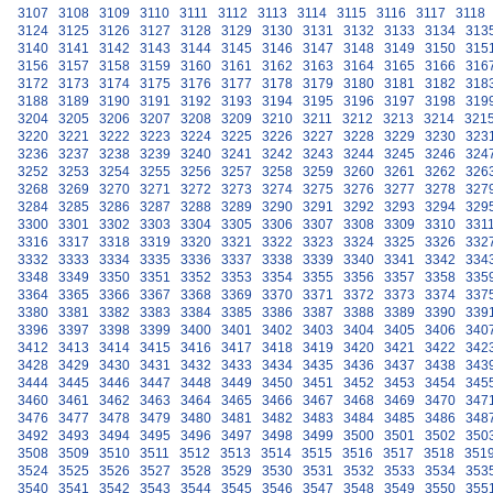
3107
3108
3109
3110
3111
3112
3113
3114
3115
3116
3117
3118
3124
3125
3126
3127
3128
3129
3130
3131
3132
3133
3134
313
3140
3141
3142
3143
3144
3145
3146
3147
3148
3149
3150
315
3156
3157
3158
3159
3160
3161
3162
3163
3164
3165
3166
316
3172
3173
3174
3175
3176
3177
3178
3179
3180
3181
3182
318
3188
3189
3190
3191
3192
3193
3194
3195
3196
3197
3198
319
3204
3205
3206
3207
3208
3209
3210
3211
3212
3213
3214
321
3220
3221
3222
3223
3224
3225
3226
3227
3228
3229
3230
323
3236
3237
3238
3239
3240
3241
3242
3243
3244
3245
3246
324
3252
3253
3254
3255
3256
3257
3258
3259
3260
3261
3262
326
3268
3269
3270
3271
3272
3273
3274
3275
3276
3277
3278
327
3284
3285
3286
3287
3288
3289
3290
3291
3292
3293
3294
329
3300
3301
3302
3303
3304
3305
3306
3307
3308
3309
3310
331
3316
3317
3318
3319
3320
3321
3322
3323
3324
3325
3326
332
3332
3333
3334
3335
3336
3337
3338
3339
3340
3341
3342
334
3348
3349
3350
3351
3352
3353
3354
3355
3356
3357
3358
335
3364
3365
3366
3367
3368
3369
3370
3371
3372
3373
3374
337
3380
3381
3382
3383
3384
3385
3386
3387
3388
3389
3390
339
3396
3397
3398
3399
3400
3401
3402
3403
3404
3405
3406
340
3412
3413
3414
3415
3416
3417
3418
3419
3420
3421
3422
342
3428
3429
3430
3431
3432
3433
3434
3435
3436
3437
3438
343
3444
3445
3446
3447
3448
3449
3450
3451
3452
3453
3454
345
3460
3461
3462
3463
3464
3465
3466
3467
3468
3469
3470
347
3476
3477
3478
3479
3480
3481
3482
3483
3484
3485
3486
348
3492
3493
3494
3495
3496
3497
3498
3499
3500
3501
3502
350
3508
3509
3510
3511
3512
3513
3514
3515
3516
3517
3518
351
3524
3525
3526
3527
3528
3529
3530
3531
3532
3533
3534
353
3540
3541
3542
3543
3544
3545
3546
3547
3548
3549
3550
355