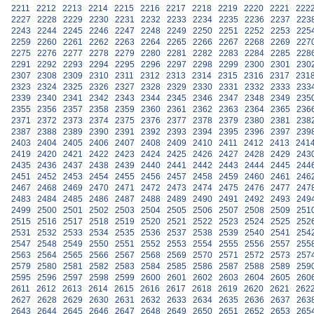
2211
2212
2213
2214
2215
2216
2217
2218
2219
2220
2221
222
2227
2228
2229
2230
2231
2232
2233
2234
2235
2236
2237
223
2243
2244
2245
2246
2247
2248
2249
2250
2251
2252
2253
225
2259
2260
2261
2262
2263
2264
2265
2266
2267
2268
2269
227
2275
2276
2277
2278
2279
2280
2281
2282
2283
2284
2285
228
2291
2292
2293
2294
2295
2296
2297
2298
2299
2300
2301
230
2307
2308
2309
2310
2311
2312
2313
2314
2315
2316
2317
231
2323
2324
2325
2326
2327
2328
2329
2330
2331
2332
2333
233
2339
2340
2341
2342
2343
2344
2345
2346
2347
2348
2349
235
2355
2356
2357
2358
2359
2360
2361
2362
2363
2364
2365
236
2371
2372
2373
2374
2375
2376
2377
2378
2379
2380
2381
238
2387
2388
2389
2390
2391
2392
2393
2394
2395
2396
2397
239
2403
2404
2405
2406
2407
2408
2409
2410
2411
2412
2413
241
2419
2420
2421
2422
2423
2424
2425
2426
2427
2428
2429
243
2435
2436
2437
2438
2439
2440
2441
2442
2443
2444
2445
244
2451
2452
2453
2454
2455
2456
2457
2458
2459
2460
2461
246
2467
2468
2469
2470
2471
2472
2473
2474
2475
2476
2477
247
2483
2484
2485
2486
2487
2488
2489
2490
2491
2492
2493
249
2499
2500
2501
2502
2503
2504
2505
2506
2507
2508
2509
251
2515
2516
2517
2518
2519
2520
2521
2522
2523
2524
2525
252
2531
2532
2533
2534
2535
2536
2537
2538
2539
2540
2541
254
2547
2548
2549
2550
2551
2552
2553
2554
2555
2556
2557
255
2563
2564
2565
2566
2567
2568
2569
2570
2571
2572
2573
257
2579
2580
2581
2582
2583
2584
2585
2586
2587
2588
2589
259
2595
2596
2597
2598
2599
2600
2601
2602
2603
2604
2605
260
2611
2612
2613
2614
2615
2616
2617
2618
2619
2620
2621
262
2627
2628
2629
2630
2631
2632
2633
2634
2635
2636
2637
263
2643
2644
2645
2646
2647
2648
2649
2650
2651
2652
2653
265