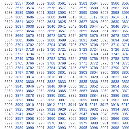
3556
3557
3558
3559
3560
3561
3562
3563
3564
3565
3566
356
3572
3573
3574
3575
3576
3577
3578
3579
3580
3581
3582
358
3588
3589
3590
3591
3592
3593
3594
3595
3596
3597
3598
359
3604
3605
3606
3607
3608
3609
3610
3611
3612
3613
3614
361
3620
3621
3622
3623
3624
3625
3626
3627
3628
3629
3630
363
3636
3637
3638
3639
3640
3641
3642
3643
3644
3645
3646
364
3652
3653
3654
3655
3656
3657
3658
3659
3660
3661
3662
366
3668
3669
3670
3671
3672
3673
3674
3675
3676
3677
3678
367
3684
3685
3686
3687
3688
3689
3690
3691
3692
3693
3694
369
3700
3701
3702
3703
3704
3705
3706
3707
3708
3709
3710
371
3716
3717
3718
3719
3720
3721
3722
3723
3724
3725
3726
372
3732
3733
3734
3735
3736
3737
3738
3739
3740
3741
3742
374
3748
3749
3750
3751
3752
3753
3754
3755
3756
3757
3758
375
3764
3765
3766
3767
3768
3769
3770
3771
3772
3773
3774
377
3780
3781
3782
3783
3784
3785
3786
3787
3788
3789
3790
379
3796
3797
3798
3799
3800
3801
3802
3803
3804
3805
3806
380
3812
3813
3814
3815
3816
3817
3818
3819
3820
3821
3822
382
3828
3829
3830
3831
3832
3833
3834
3835
3836
3837
3838
383
3844
3845
3846
3847
3848
3849
3850
3851
3852
3853
3854
385
3860
3861
3862
3863
3864
3865
3866
3867
3868
3869
3870
387
3876
3877
3878
3879
3880
3881
3882
3883
3884
3885
3886
388
3892
3893
3894
3895
3896
3897
3898
3899
3900
3901
3902
390
3908
3909
3910
3911
3912
3913
3914
3915
3916
3917
3918
391
3924
3925
3926
3927
3928
3929
3930
3931
3932
3933
3934
393
3940
3941
3942
3943
3944
3945
3946
3947
3948
3949
3950
395
3956
3957
3958
3959
3960
3961
3962
3963
3964
3965
3966
396
3972
3973
3974
3975
3976
3977
3978
3979
3980
3981
3982
398
3988
3989
3990
3991
3992
3993
3994
3995
3996
3997
3998
399