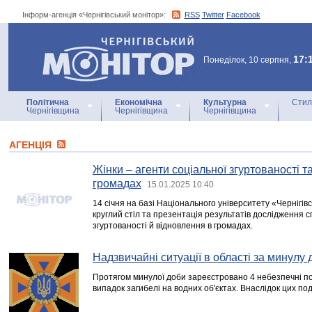
Інформ-агенція «Чернігівський монітор»:
RSS
Twitter
Facebook
Інформ-агенція
«Чернігівський монітор»
17:
Понеділок, 10 серпня,
Політична
Економічна
Культурна
Стил
Чернігівщина
Чернігівщина
Чернігівщина
АГЕНЦIЯ
Жінки – агенти соціальної згуртованості т
громадах
15.01.2025 10:40
14 січня на базі Національного університету «Чернігівс
круглий стіл та презентація результатів дослідження с
згуртованості й відновлення в громадах.
Надзвичайні ситуації в області за минулу 
Протягом минулої доби зареєстровано 4 небезпечні поді
випадок загибелі на водних об'єктах. Внаслідок цих под