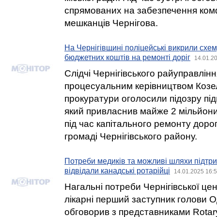
спрямованих на забезпечення ком
мешканців Чернігова.
На Чернігівщині поліцейські викрили схе
бюджетних коштів на ремонті доріг
14.01.2
Слідчі Чернігівського райуправління
процесуальним керівництвом Козе
прокуратури оголосили підозру пі
який привласнив майже 2 мільйони
під час капітального ремонту дорог
громаді Чернігівського району.
Потреби медиків та можливі шляхи підтри
відвідали канадські ротарійці
14.01.2025 16:
Нагальні потреби Чернігівської це
лікарні перший заступник голови 
обговорив з представниками Rotary