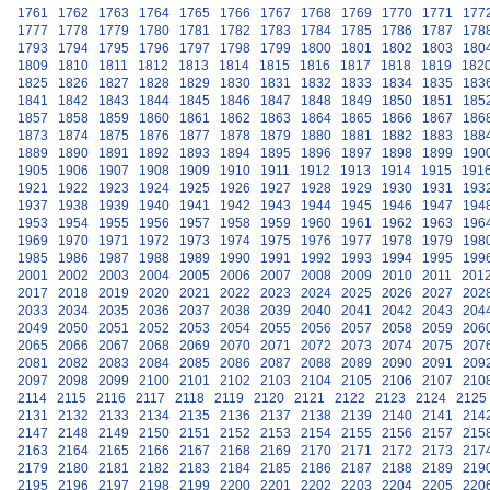
1761
1762
1763
1764
1765
1766
1767
1768
1769
1770
1771
177
1777
1778
1779
1780
1781
1782
1783
1784
1785
1786
1787
178
1793
1794
1795
1796
1797
1798
1799
1800
1801
1802
1803
180
1809
1810
1811
1812
1813
1814
1815
1816
1817
1818
1819
182
1825
1826
1827
1828
1829
1830
1831
1832
1833
1834
1835
183
1841
1842
1843
1844
1845
1846
1847
1848
1849
1850
1851
185
1857
1858
1859
1860
1861
1862
1863
1864
1865
1866
1867
186
1873
1874
1875
1876
1877
1878
1879
1880
1881
1882
1883
188
1889
1890
1891
1892
1893
1894
1895
1896
1897
1898
1899
190
1905
1906
1907
1908
1909
1910
1911
1912
1913
1914
1915
191
1921
1922
1923
1924
1925
1926
1927
1928
1929
1930
1931
193
1937
1938
1939
1940
1941
1942
1943
1944
1945
1946
1947
194
1953
1954
1955
1956
1957
1958
1959
1960
1961
1962
1963
196
1969
1970
1971
1972
1973
1974
1975
1976
1977
1978
1979
198
1985
1986
1987
1988
1989
1990
1991
1992
1993
1994
1995
199
2001
2002
2003
2004
2005
2006
2007
2008
2009
2010
2011
201
2017
2018
2019
2020
2021
2022
2023
2024
2025
2026
2027
202
2033
2034
2035
2036
2037
2038
2039
2040
2041
2042
2043
204
2049
2050
2051
2052
2053
2054
2055
2056
2057
2058
2059
206
2065
2066
2067
2068
2069
2070
2071
2072
2073
2074
2075
207
2081
2082
2083
2084
2085
2086
2087
2088
2089
2090
2091
209
2097
2098
2099
2100
2101
2102
2103
2104
2105
2106
2107
210
2114
2115
2116
2117
2118
2119
2120
2121
2122
2123
2124
2125
2131
2132
2133
2134
2135
2136
2137
2138
2139
2140
2141
214
2147
2148
2149
2150
2151
2152
2153
2154
2155
2156
2157
215
2163
2164
2165
2166
2167
2168
2169
2170
2171
2172
2173
217
2179
2180
2181
2182
2183
2184
2185
2186
2187
2188
2189
219
2195
2196
2197
2198
2199
2200
2201
2202
2203
2204
2205
220