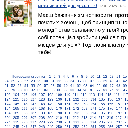
можливостей для дівчат 1.0
13.01.2025 14:32
Маєш бажання змінотворити, проте
почати? Хочеш, щоб принцип “нічо
молоді” став реальністю у твоїй г
собі потенціал зробити цей світ т
місцем для усіх? Тоді лови класну
тебе!
Попередня сторінка
|
1
2
3
4
5
6
7
8
9
10
11
12
13
14
15
24
25
26
27
28
29
30
31
32
33
34
35
36
37
38
39
40
41
42
51
52
53
54
55
56
57
58
59
60
61
62
63
64
65
66
67
68
69
78
79
80
81
82
83
84
85
86
87
88
89
90
91
92
93
94
95
96
103
104
105
106
107
108
109
110
111
112
113
114
115
116
117
124
125
126
127
128
129
130
131
132
133
134
135
136
137
1
144
145
146
147
148
149
150
151
152
153
154
155
156
157
1
164
165
166
167
168
169
170
171
172
173
174
175
176
177
1
184
185
186
187
188
189
190
191
192
193
194
195
196
197
1
204
205
206
207
208
209
210
211
212
213
214
215
216
217
2
224
225
226
227
228
229
230
231
232
233
234
235
236
237
2
244
245
246
247
248
249
250
251
252
253
254
255
256
257
2