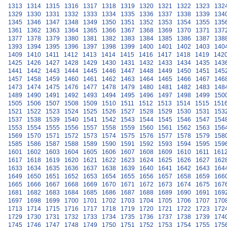
1313
1314
1315
1316
1317
1318
1319
1320
1321
1322
1323
132
1329
1330
1331
1332
1333
1334
1335
1336
1337
1338
1339
134
1345
1346
1347
1348
1349
1350
1351
1352
1353
1354
1355
135
1361
1362
1363
1364
1365
1366
1367
1368
1369
1370
1371
137
1377
1378
1379
1380
1381
1382
1383
1384
1385
1386
1387
138
1393
1394
1395
1396
1397
1398
1399
1400
1401
1402
1403
140
1409
1410
1411
1412
1413
1414
1415
1416
1417
1418
1419
142
1425
1426
1427
1428
1429
1430
1431
1432
1433
1434
1435
143
1441
1442
1443
1444
1445
1446
1447
1448
1449
1450
1451
145
1457
1458
1459
1460
1461
1462
1463
1464
1465
1466
1467
146
1473
1474
1475
1476
1477
1478
1479
1480
1481
1482
1483
148
1489
1490
1491
1492
1493
1494
1495
1496
1497
1498
1499
150
1505
1506
1507
1508
1509
1510
1511
1512
1513
1514
1515
151
1521
1522
1523
1524
1525
1526
1527
1528
1529
1530
1531
153
1537
1538
1539
1540
1541
1542
1543
1544
1545
1546
1547
154
1553
1554
1555
1556
1557
1558
1559
1560
1561
1562
1563
156
1569
1570
1571
1572
1573
1574
1575
1576
1577
1578
1579
158
1585
1586
1587
1588
1589
1590
1591
1592
1593
1594
1595
159
1601
1602
1603
1604
1605
1606
1607
1608
1609
1610
1611
161
1617
1618
1619
1620
1621
1622
1623
1624
1625
1626
1627
162
1633
1634
1635
1636
1637
1638
1639
1640
1641
1642
1643
164
1649
1650
1651
1652
1653
1654
1655
1656
1657
1658
1659
166
1665
1666
1667
1668
1669
1670
1671
1672
1673
1674
1675
167
1681
1682
1683
1684
1685
1686
1687
1688
1689
1690
1691
169
1697
1698
1699
1700
1701
1702
1703
1704
1705
1706
1707
170
1713
1714
1715
1716
1717
1718
1719
1720
1721
1722
1723
172
1729
1730
1731
1732
1733
1734
1735
1736
1737
1738
1739
174
1745
1746
1747
1748
1749
1750
1751
1752
1753
1754
1755
175