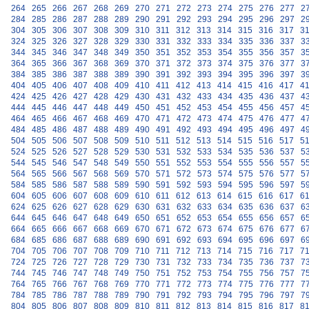
264
265
266
267
268
269
270
271
272
273
274
275
276
277
2
284
285
286
287
288
289
290
291
292
293
294
295
296
297
2
304
305
306
307
308
309
310
311
312
313
314
315
316
317
3
324
325
326
327
328
329
330
331
332
333
334
335
336
337
3
344
345
346
347
348
349
350
351
352
353
354
355
356
357
3
364
365
366
367
368
369
370
371
372
373
374
375
376
377
3
384
385
386
387
388
389
390
391
392
393
394
395
396
397
3
404
405
406
407
408
409
410
411
412
413
414
415
416
417
4
424
425
426
427
428
429
430
431
432
433
434
435
436
437
4
444
445
446
447
448
449
450
451
452
453
454
455
456
457
4
464
465
466
467
468
469
470
471
472
473
474
475
476
477
4
484
485
486
487
488
489
490
491
492
493
494
495
496
497
4
504
505
506
507
508
509
510
511
512
513
514
515
516
517
5
524
525
526
527
528
529
530
531
532
533
534
535
536
537
5
544
545
546
547
548
549
550
551
552
553
554
555
556
557
5
564
565
566
567
568
569
570
571
572
573
574
575
576
577
5
584
585
586
587
588
589
590
591
592
593
594
595
596
597
5
604
605
606
607
608
609
610
611
612
613
614
615
616
617
6
624
625
626
627
628
629
630
631
632
633
634
635
636
637
6
644
645
646
647
648
649
650
651
652
653
654
655
656
657
6
664
665
666
667
668
669
670
671
672
673
674
675
676
677
6
684
685
686
687
688
689
690
691
692
693
694
695
696
697
6
704
705
706
707
708
709
710
711
712
713
714
715
716
717
7
724
725
726
727
728
729
730
731
732
733
734
735
736
737
7
744
745
746
747
748
749
750
751
752
753
754
755
756
757
7
764
765
766
767
768
769
770
771
772
773
774
775
776
777
7
784
785
786
787
788
789
790
791
792
793
794
795
796
797
7
804
805
806
807
808
809
810
811
812
813
814
815
816
817
8