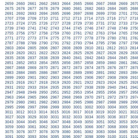
2659
2660
2661
2662
2663
2664
2665
2666
2667
2668
2669
267
2675
2676
2677
2678
2679
2680
2681
2682
2683
2684
2685
268
2691
2692
2693
2694
2695
2696
2697
2698
2699
2700
2701
270
2707
2708
2709
2710
2711
2712
2713
2714
2715
2716
2717
271
2723
2724
2725
2726
2727
2728
2729
2730
2731
2732
2733
273
2739
2740
2741
2742
2743
2744
2745
2746
2747
2748
2749
275
2755
2756
2757
2758
2759
2760
2761
2762
2763
2764
2765
276
2771
2772
2773
2774
2775
2776
2777
2778
2779
2780
2781
278
2787
2788
2789
2790
2791
2792
2793
2794
2795
2796
2797
279
2803
2804
2805
2806
2807
2808
2809
2810
2811
2812
2813
281
2819
2820
2821
2822
2823
2824
2825
2826
2827
2828
2829
283
2835
2836
2837
2838
2839
2840
2841
2842
2843
2844
2845
284
2851
2852
2853
2854
2855
2856
2857
2858
2859
2860
2861
286
2867
2868
2869
2870
2871
2872
2873
2874
2875
2876
2877
287
2883
2884
2885
2886
2887
2888
2889
2890
2891
2892
2893
289
2899
2900
2901
2902
2903
2904
2905
2906
2907
2908
2909
291
2915
2916
2917
2918
2919
2920
2921
2922
2923
2924
2925
292
2931
2932
2933
2934
2935
2936
2937
2938
2939
2940
2941
294
2947
2948
2949
2950
2951
2952
2953
2954
2955
2956
2957
295
2963
2964
2965
2966
2967
2968
2969
2970
2971
2972
2973
297
2979
2980
2981
2982
2983
2984
2985
2986
2987
2988
2989
299
2995
2996
2997
2998
2999
3000
3001
3002
3003
3004
3005
300
3011
3012
3013
3014
3015
3016
3017
3018
3019
3020
3021
302
3027
3028
3029
3030
3031
3032
3033
3034
3035
3036
3037
303
3043
3044
3045
3046
3047
3048
3049
3050
3051
3052
3053
305
3059
3060
3061
3062
3063
3064
3065
3066
3067
3068
3069
307
3075
3076
3077
3078
3079
3080
3081
3082
3083
3084
3085
308
3091
3092
3093
3094
3095
3096
3097
3098
3099
3100
3101
310