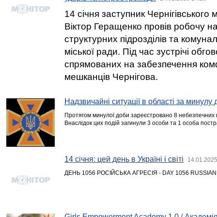
14 січня заступник Чернігівського 
Віктор Геращенко провів робочу н
структурних підрозділів та комуна
міської ради. Під час зустрічі обго
спрямованих на забезпечення ком
мешканців Чернігова.
Надзвичайні ситуації в області за минулу 
Протягом минулої доби зареєстровано 8 небезпечних п
Внаслідок цих подій загинули 3 особи та 1 особа пост
14 січня: цей день в Україні і світі
14.01.2025
ДЕНЬ 1056 РОСІЙСЬКА АГРЕСІЯ - DAY 1056 RUSSIA
Girls Empowerment Academy 1.0 / Академ