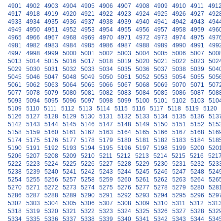
4901
4902
4903
4904
4905
4906
4907
4908
4909
4910
4911
491
4917
4918
4919
4920
4921
4922
4923
4924
4925
4926
4927
492
4933
4934
4935
4936
4937
4938
4939
4940
4941
4942
4943
494
4949
4950
4951
4952
4953
4954
4955
4956
4957
4958
4959
496
4965
4966
4967
4968
4969
4970
4971
4972
4973
4974
4975
497
4981
4982
4983
4984
4985
4986
4987
4988
4989
4990
4991
499
4997
4998
4999
5000
5001
5002
5003
5004
5005
5006
5007
500
5013
5014
5015
5016
5017
5018
5019
5020
5021
5022
5023
502
5029
5030
5031
5032
5033
5034
5035
5036
5037
5038
5039
504
5045
5046
5047
5048
5049
5050
5051
5052
5053
5054
5055
505
5061
5062
5063
5064
5065
5066
5067
5068
5069
5070
5071
507
5077
5078
5079
5080
5081
5082
5083
5084
5085
5086
5087
508
5093
5094
5095
5096
5097
5098
5099
5100
5101
5102
5103
510
5109
5110
5111
5112
5113
5114
5115
5116
5117
5118
5119
5120
5126
5127
5128
5129
5130
5131
5132
5133
5134
5135
5136
513
5142
5143
5144
5145
5146
5147
5148
5149
5150
5151
5152
515
5158
5159
5160
5161
5162
5163
5164
5165
5166
5167
5168
516
5174
5175
5176
5177
5178
5179
5180
5181
5182
5183
5184
518
5190
5191
5192
5193
5194
5195
5196
5197
5198
5199
5200
520
5206
5207
5208
5209
5210
5211
5212
5213
5214
5215
5216
521
5222
5223
5224
5225
5226
5227
5228
5229
5230
5231
5232
523
5238
5239
5240
5241
5242
5243
5244
5245
5246
5247
5248
524
5254
5255
5256
5257
5258
5259
5260
5261
5262
5263
5264
526
5270
5271
5272
5273
5274
5275
5276
5277
5278
5279
5280
528
5286
5287
5288
5289
5290
5291
5292
5293
5294
5295
5296
529
5302
5303
5304
5305
5306
5307
5308
5309
5310
5311
5312
531
5318
5319
5320
5321
5322
5323
5324
5325
5326
5327
5328
532
5334
5335
5336
5337
5338
5339
5340
5341
5342
5343
5344
534