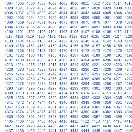
4004
4005
4006
4007
4008
4009
4010
4011
4012
4013
4014
401
4020
4021
4022
4023
4024
4025
4026
4027
4028
4029
4030
403
4036
4037
4038
4039
4040
4041
4042
4043
4044
4045
4046
404
4052
4053
4054
4055
4056
4057
4058
4059
4060
4061
4062
406
4068
4069
4070
4071
4072
4073
4074
4075
4076
4077
4078
407
4084
4085
4086
4087
4088
4089
4090
4091
4092
4093
4094
409
4100
4101
4102
4103
4104
4105
4106
4107
4108
4109
4110
4111
4117
4118
4119
4120
4121
4122
4123
4124
4125
4126
4127
4128
4133
4134
4135
4136
4137
4138
4139
4140
4141
4142
4143
414
4149
4150
4151
4152
4153
4154
4155
4156
4157
4158
4159
416
4165
4166
4167
4168
4169
4170
4171
4172
4173
4174
4175
417
4181
4182
4183
4184
4185
4186
4187
4188
4189
4190
4191
419
4197
4198
4199
4200
4201
4202
4203
4204
4205
4206
4207
420
4213
4214
4215
4216
4217
4218
4219
4220
4221
4222
4223
422
4229
4230
4231
4232
4233
4234
4235
4236
4237
4238
4239
424
4245
4246
4247
4248
4249
4250
4251
4252
4253
4254
4255
425
4261
4262
4263
4264
4265
4266
4267
4268
4269
4270
4271
427
4277
4278
4279
4280
4281
4282
4283
4284
4285
4286
4287
428
4293
4294
4295
4296
4297
4298
4299
4300
4301
4302
4303
430
4309
4310
4311
4312
4313
4314
4315
4316
4317
4318
4319
432
4325
4326
4327
4328
4329
4330
4331
4332
4333
4334
4335
433
4341
4342
4343
4344
4345
4346
4347
4348
4349
4350
4351
435
4357
4358
4359
4360
4361
4362
4363
4364
4365
4366
4367
436
4373
4374
4375
4376
4377
4378
4379
4380
4381
4382
4383
438
4389
4390
4391
4392
4393
4394
4395
4396
4397
4398
4399
440
4405
4406
4407
4408
4409
4410
4411
4412
4413
4414
4415
441
4421
4422
4423
4424
4425
4426
4427
4428
4429
4430
4431
443
4437
4438
4439
4440
4441
4442
4443
4444
4445
4446
4447
444