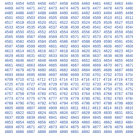
4453
4454
4455
4456
4457
4458
4459
4460
4461
4462
4463
446
4469
4470
4471
4472
4473
4474
4475
4476
4477
4478
4479
448
4485
4486
4487
4488
4489
4490
4491
4492
4493
4494
4495
449
4501
4502
4503
4504
4505
4506
4507
4508
4509
4510
4511
451
4517
4518
4519
4520
4521
4522
4523
4524
4525
4526
4527
452
4533
4534
4535
4536
4537
4538
4539
4540
4541
4542
4543
454
4549
4550
4551
4552
4553
4554
4555
4556
4557
4558
4559
456
4565
4566
4567
4568
4569
4570
4571
4572
4573
4574
4575
457
4581
4582
4583
4584
4585
4586
4587
4588
4589
4590
4591
459
4597
4598
4599
4600
4601
4602
4603
4604
4605
4606
4607
460
4613
4614
4615
4616
4617
4618
4619
4620
4621
4622
4623
462
4629
4630
4631
4632
4633
4634
4635
4636
4637
4638
4639
464
4645
4646
4647
4648
4649
4650
4651
4652
4653
4654
4655
465
4661
4662
4663
4664
4665
4666
4667
4668
4669
4670
4671
467
4677
4678
4679
4680
4681
4682
4683
4684
4685
4686
4687
468
4693
4694
4695
4696
4697
4698
4699
4700
4701
4702
4703
470
4709
4710
4711
4712
4713
4714
4715
4716
4717
4718
4719
472
4725
4726
4727
4728
4729
4730
4731
4732
4733
4734
4735
473
4741
4742
4743
4744
4745
4746
4747
4748
4749
4750
4751
475
4757
4758
4759
4760
4761
4762
4763
4764
4765
4766
4767
476
4773
4774
4775
4776
4777
4778
4779
4780
4781
4782
4783
478
4789
4790
4791
4792
4793
4794
4795
4796
4797
4798
4799
480
4805
4806
4807
4808
4809
4810
4811
4812
4813
4814
4815
481
4821
4822
4823
4824
4825
4826
4827
4828
4829
4830
4831
483
4837
4838
4839
4840
4841
4842
4843
4844
4845
4846
4847
484
4853
4854
4855
4856
4857
4858
4859
4860
4861
4862
4863
486
4869
4870
4871
4872
4873
4874
4875
4876
4877
4878
4879
488
4885
4886
4887
4888
4889
4890
4891
4892
4893
4894
4895
489