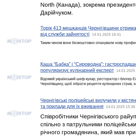
North (Канада), зокрема президенто
Дарійчуком.
Торік 413 мешканців Чернігівщини отрим
від служби зайнятості
14.01.2025 16:41
Таким чином вони безкоштовно опанували нову профес
Каша “Бабка” і “Сироводна”: гастроспадщ
популяризує кулінарний експерт
14.01.2025
Відомий український шеф-кухар, ресторатор і блогер Є
Чернігівщину, щоб зібрати рецепти кулінарних страв, х
Чернігівські поліцейські вилучили у міст
та прилади для їх вживання
14.01.2025 15:38
Співробітники Чернігівського райуп
спільно з патрульними поліцейськ
річного громадянина, який мав при