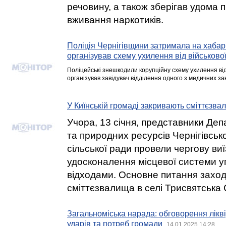
речовину, а також зберігав удома 
вживання наркотиків.
Поліція Чернігівщини затримала на хабарі
організував схему ухилення від військово
Поліцейські знешкодили корупційну схему ухилення від 
організував завідувач відділення одного з медичних зак
У Киїнській громаді закривають сміттєзва
Учора, 13 січня, представники Деп
та природних ресурсів Чернігівсько
сільської ради провели чергову ви
удосконалення місцевої системи у
відходами. Основне питання заход
сміттєзвалища в селі Трисвятська
Загальноміська нарада: обговорення лікві
ударів та потреб громади
14.01.2025 14:28