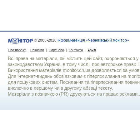
© 2005-2026
Інформ-агенція «Чернігівський монітор»
Про проект
|
Реклама
|
Партнери
|
Контакти
|
Архів
Всі права на матеріали, які містить цей сайт, охороняються у 
законодавством України, в тому числі, про авторське право і 
Використання матерiалiв monitor.cn.ua дозволяється за умов
Для iнтернет-видань обов'язковим є гiперпосилання на monito
для пошукових систем. Посилання та гіперпосилання повинні
виключно в першому чи в другому абзаці тексту.
Матеріали з позначкою (PR) друкуються на правах реклами..