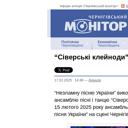
Інформ-агенція «Чернігівський монітор»:
Інформ-агенція
«Чернігівський монітор»
Політична
Економічна
Чернігівщина
Чернігівщина
“Сіверські клейноди”
17.02.2025 14:48
—
Агенцiя
“Незламну пісню України” вик
ансамблю пісні і танцю “Сіверс
15 лютого 2025 року ансамбл
пісня України” на сцені Черніг