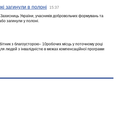
кі загинули в полоні
15:37
а Захисниць України, учасників добровольчих формувань та
 або загинули у полоні.
робітник з благоусторою– 10робочих місць у поточному році
я людей з інвалідністю в межах компенсаційної програми