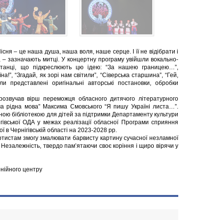
існя – це наша душа, наша воля, наше серце. І її не відібрати і
”, – зазначають митці. У концертну програму увійшли вокально-
 і танці, що підкреслюють цю ідею: “За нашею границею…”,
на!”, “Згадай, як зорі нам світили”, “Сіверська старшина”, “Гей,
ли представлені оригінальні авторські постановки, обробки
прозвучав вірш переможця обласного дитячого літературного
ча рідна мова” Максима Смовського “Я пишу Україні листа…”.
ною бібліотекою для дітей за підтримки Департаменту культури
нігівської ОДА у межах реалізації обласної Програми сприяння
 в Чернігівській області на 2023-2028 рр.
ртистам змогу змалювати барвисту картину сучасної незламної
 Незалежність, твердо пам’ятаючи своє коріння і щиро вірячи у
нійного центру