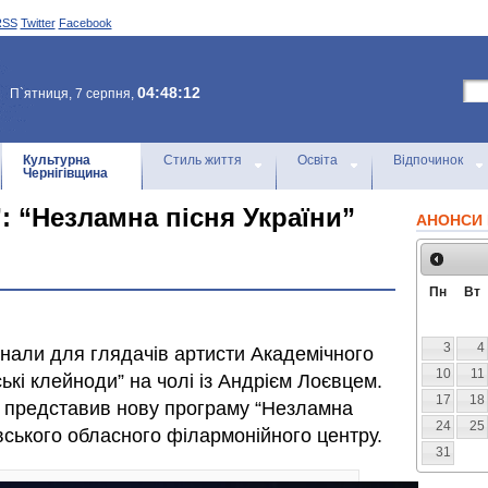
RSS
Twitter
Facebook
04:48:12
П`ятниця, 7 серпня,
Культурна
Стиль життя
Освіта
Відпочинок
Чернігівщина
: “Незламна пісня України”
АНОНСИ 
Пн
Вт
3
4
онали для глядачів артисти Академічного
10
11
ькі клейноди” на чолі із Андрієм Лоєвцем.
17
18
ь представив нову програму “Незламна
24
25
івського обласного філармонійного центру.
31