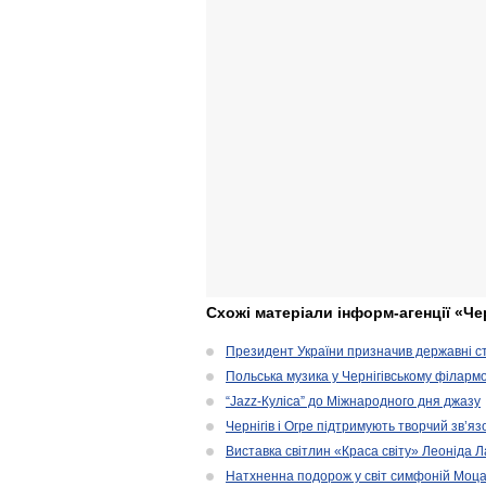
Схожі матеріали інформ-агенції «Че
Президент України призначив державні ст
Польська музика у Чернігівському філарм
“Jazz-Куліса” до Міжнародного дня джазу
Чернігів і Огре підтримують творчий зв’я
Виставка світлин «Краса світу» Леоніда 
Натхненна подорож у світ симфоній Моц