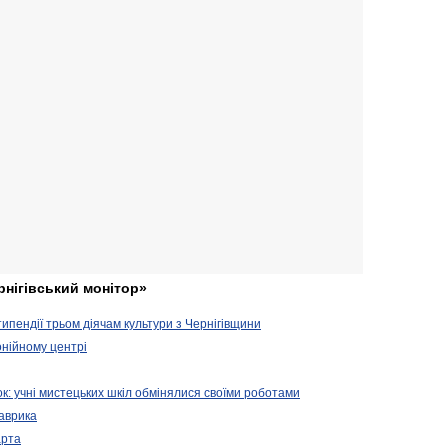
рнігівський монітор»
ипендії трьом діячам культури з Чернігівщини
онійному центрі
зок: учні мистецьких шкіл обмінялися своїми роботами
Лаврика
арта