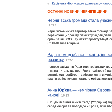
Керівника Ніжинського драмтеатру нагоро
ОСТАННІ НОВИНИ ЧЕРНІГІВЩИНИ
Чернігівська громада стала учасни
17:17
Чернігівська міська територіальна громада з
переможниць проєкту літніх клубів для дітей 
організація DOCCU у межах проєкту PlayItFo
Child Alliance в Україні.
Рада громад області: освіта, інве
розвитку
16:55
Чергове засідання Ради територіальних гром
– низка питань, що постійно в полі зору й на
центрів життєстійкості, забезпечення внутр
планів, забезпечення сталого мобільного зв’я
Анна Юр'єва — чемпіонка Європи 
каное!
16:13
З 23 до 26 липня в місті Сегед (Угорщина) в
серед юніорів та молоді до 23 років, який з