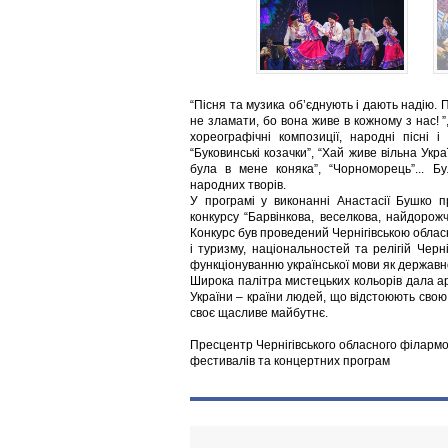
“Пісня та музика об’єднують і дають надію. П
не зламати, бо вона живе в кожному з нас! 
хореографічні композиції, народні пісні
“Буковинські козачки”, “Хай живе вільна Украї
була в мене коняка”, “Чорноморець”... Бу
народних творів.
У програмі у виконанні Анастасії Бушко 
конкурсу “Барвінкова, веселкова, найдорож
Конкурс був проведений Чернігівською облас
і туризму, національностей та релігій Чер
функціонуванню української мови як державної
Широка палітра мистецьких кольорів дала а
України – країни людей, що відстоюють свою
своє щасливе майбутнє.
Пресцентр Чернігівського обласного філармо
фестивалів та концертних програм