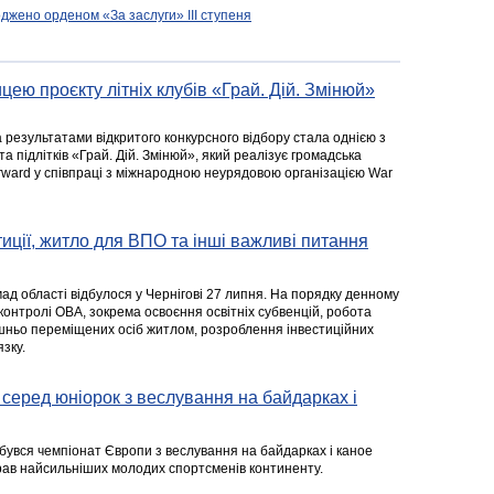
джено орденом «За заслуги» ІІІ ступеня
цею проєкту літніх клубів «Грай. Дій. Змінюй»
а результатами відкритого конкурсного відбору стала однією з
та підлітків «Грай. Дій. Змінюй», який реалізує громадська
rward у співпраці з міжнародною неурядовою організацією War
стиції, житло для ВПО та інші важливі питання
ад області відбулося у Чернігові 27 липня. На порядку денному
 контролі ОВА, зокрема освоєння освітніх субвенцій, робота
ішньо переміщених осіб житлом, розроблення інвестиційних
зку.
серед юніорок з веслування на байдарках і
ідбувся чемпіонат Європи з веслування на байдарках і каное
ібрав найсильніших молодих спортсменів континенту.