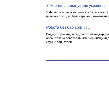
У Чернігові вшанували українців, я
У Чернігові вшанували пам’ять Захисників т
цивільних осіб, які були страчені, закатовані
Робота без бар’єрів
15:14
Водій, охоронник, вагар, логіст, менеджер, 
облаштовано роботодавцями Чернігівщини дл
служби зайнятості.