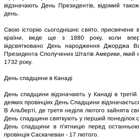
відзначають День Президентів, відомий тако
день.
Свою історію сьогоднішнє свято, присвячене 
країни, веде ще з 1880 року, коли впе
відсвятковано День народження Джорджа В
Президента Сполучених Штатів Америки, який 
1732 року.
День спадщини в Канаді
День спадщини відзначають у Канаді в третій 
деяких провінціях День Спадщини відзначається
В Альберті, де третя неділя лютого зайнята свя
День спадщини святкують у перший понеділок с
День спадщини в п'ятницю перед останньою
провінція Саскачеван - 17 лютого.