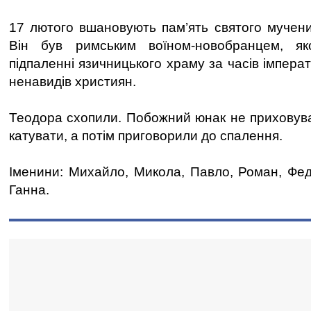
17 лютого вшановують пам’ять святого мучен
Він був римським воїном-новобранцем, як
підпаленні язичницького храму за часів імпера
ненавидів християн.
Теодора схопили. Побожний юнак не приховував
катувати, а потім приговорили до спалення.
Іменини: Михайло, Микола, Павло, Роман, Феді
Ганна.