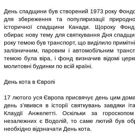
День спадщини був створений 1973 року Фонд
для збереження та популяризації природної
історичної спадщини Канади. Щороку Фон
обирає нову тему для святкування Дня спадщи
року темою був транспорт, що виділило примітні 
залізничним, паровим і автомобільним транс
темою була віра, і фонд визначив відомі церк
молитовні будинки по всій країні.
День кота в Європі
17 лютого уся Європа присвячує день цим дом
день з’явився в історії святкувань завдяки іта
Клаудії Анжелетті. Оскільки за гороскопо
незалежних є Водолій, то саме лютий був об
необхідно відзначати День кота.