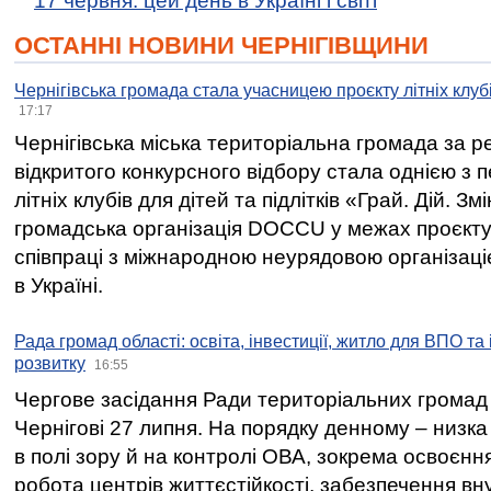
17 червня: цей день в Україні і світі
ОСТАННІ НОВИНИ ЧЕРНІГІВЩИНИ
Чернігівська громада стала учасницею проєкту літніх клуб
17:17
Чернігівська міська територіальна громада за 
відкритого конкурсного відбору стала однією з
літніх клубів для дітей та підлітків «Грай. Дій. З
громадська організація DOCCU у межах проєкту 
співпраці з міжнародною неурядовою організаціє
в Україні.
Рада громад області: освіта, інвестиції, житло для ВПО та
розвитку
16:55
Чергове засідання Ради територіальних громад 
Чернігові 27 липня. На порядку денному – низка
в полі зору й на контролі ОВА, зокрема освоєння
робота центрів життєстійкості, забезпечення вн