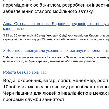
переміщених осіб житлом, розроблення інвестиц
забезпечення сталого мобільного зв’язку.
Анна Юр'єва — чемпіонка Європи серед юніорок з веслув
каное!
16:13
З 23 до 26 липня в місті Сегед (Угорщина) відбувся чемпіонат Європи з вес
серед юніорів та молоді до 23 років, який зібрав найсильніших молодих спо
У Чернігові вшанували українців, які загинули в полоні
15:
У Чернігові вшанували пам’ять Захисників та Захисниць України, учасників
цивільних осіб, які були страчені, закатовані або загинули у полоні.
Робота без бар’єрів
15:14
Водій, охоронник, вагар, логіст, менеджер, робі
10робочих місць у поточному році облаштован
Чернігівщини для людей з інвалідністю в межах
програми служби зайнятості.