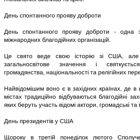
День спонтанного прояву доброти
День спонтанного прояву доброти - одна з 
міжнародних благодійних організацій.
Це свято веде свою історію зі США, але
загальносвітове значення і святкуєть
громадянства, національності та релігійних пер
Найвідомішим воно є в західних країнах, де в
містах традиційно відбуваються благодійні за
яких беруть участь відомі актори, громадські та п
День президентів у США
Щороку в третій понеділок лютого Сполуч