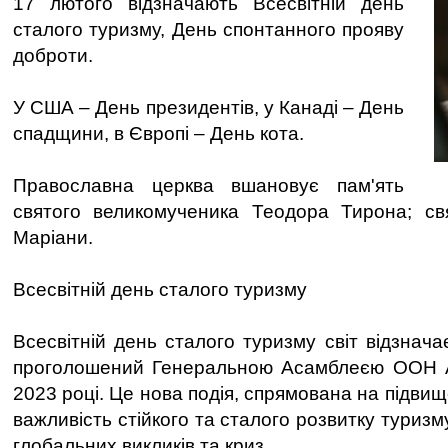
17 лютого відзначають Всесвітній день
сталого туризму, День спонтанного прояву
доброти.
У США – День президентів, у Канаді – День
спадщини, в Європі – День кота.
Православна церква вшановує пам'ять
святого великомученика Теодора Тирона; свя
Маріани.
Всесвітній день сталого туризму
Всесвітній день сталого туризму світ відзнач
проголошений Генеральною Асамблеєю ООН A 
2023 році. Це нова подія, спрямована на підвищ
важливість стійкого та сталого розвитку туризм
глобальних викликів та криз.