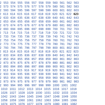
2
553
554
555
556
557
558
559
560
561
562
563
2
573
574
575
576
577
578
579
580
581
582
583
2
593
594
595
596
597
598
599
600
601
602
603
2
613
614
615
616
617
618
619
620
621
622
623
2
633
634
635
636
637
638
639
640
641
642
643
2
653
654
655
656
657
658
659
660
661
662
663
2
673
674
675
676
677
678
679
680
681
682
683
2
693
694
695
696
697
698
699
700
701
702
703
2
713
714
715
716
717
718
719
720
721
722
723
2
733
734
735
736
737
738
739
740
741
742
743
2
753
754
755
756
757
758
759
760
761
762
763
2
773
774
775
776
777
778
779
780
781
782
783
2
793
794
795
796
797
798
799
800
801
802
803
2
813
814
815
816
817
818
819
820
821
822
823
2
833
834
835
836
837
838
839
840
841
842
843
2
853
854
855
856
857
858
859
860
861
862
863
2
873
874
875
876
877
878
879
880
881
882
883
2
893
894
895
896
897
898
899
900
901
902
903
2
913
914
915
916
917
918
919
920
921
922
923
2
933
934
935
936
937
938
939
940
941
942
943
2
953
954
955
956
957
958
959
960
961
962
963
2
973
974
975
976
977
978
979
980
981
982
983
2
993
994
995
996
997
998
999
1000
1001
1002
1010
1011
1012
1013
1014
1015
1016
1017
1018
1026
1027
1028
1029
1030
1031
1032
1033
1034
1042
1043
1044
1045
1046
1047
1048
1049
1050
1058
1059
1060
1061
1062
1063
1064
1065
1066
1074
1075
1076
1077
1078
1079
1080
1081
1082