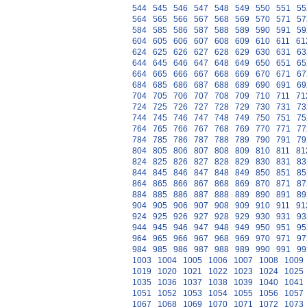
544
545
546
547
548
549
550
551
55
564
565
566
567
568
569
570
571
57
584
585
586
587
588
589
590
591
59
604
605
606
607
608
609
610
611
61
624
625
626
627
628
629
630
631
63
644
645
646
647
648
649
650
651
65
664
665
666
667
668
669
670
671
67
684
685
686
687
688
689
690
691
69
704
705
706
707
708
709
710
711
71
724
725
726
727
728
729
730
731
73
744
745
746
747
748
749
750
751
75
764
765
766
767
768
769
770
771
77
784
785
786
787
788
789
790
791
79
804
805
806
807
808
809
810
811
81
824
825
826
827
828
829
830
831
83
844
845
846
847
848
849
850
851
85
864
865
866
867
868
869
870
871
87
884
885
886
887
888
889
890
891
89
904
905
906
907
908
909
910
911
91
924
925
926
927
928
929
930
931
93
944
945
946
947
948
949
950
951
95
964
965
966
967
968
969
970
971
97
984
985
986
987
988
989
990
991
99
1003
1004
1005
1006
1007
1008
1009
1019
1020
1021
1022
1023
1024
1025
1035
1036
1037
1038
1039
1040
1041
1051
1052
1053
1054
1055
1056
1057
1067
1068
1069
1070
1071
1072
1073