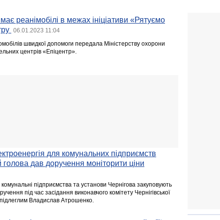
має реанімобілі в межах ініціативи «Рятуємо
тру
06.01.2023 11:04
томобілів швидкої допомоги передала Міністерству охорони
ельних центрів «Епіцентр».
ектроенергія для комунальних підприємств
й голова дав доручення моніторити ціни
и комунальні підприємства та установи Чернігова закуповують
ручення під час засідання виконавчого комітету Чернігівської
ав підлеглим Владислав Атрошенко.