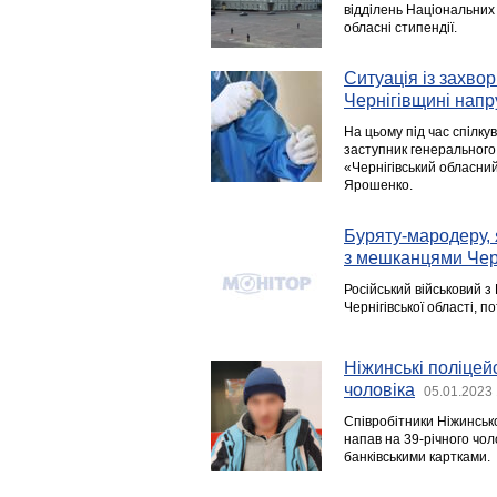
відділень Національних
обласні стипендії.
Ситуація із захво
Чернігівщині нап
На цьому під час спілку
заступник генерального 
«Чернігівський обласни
Ярошенко.
Буряту-мародеру, 
з мешканцями Черн
Російський військовий з
Чернігівської області, п
Ніжинські поліцей
чоловіка
05.01.2023 
Співробітники Ніжинсько
напав на 39-річного чол
банківськими картками.