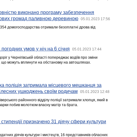
овністю виконано програму забезпечення
ових громад паливною деревиною
05.01.2023 17:56
 4354 домогосподарства отримали безоплатні дрова від
погодних умов у ніч на 6 січня
05.01.2023 17:44
ріг у Чернігівській області попереджає водіїв про зміни
я, що можуть вплинути на обстановку на автошляхах.
а поліція затримала місцевого мешканця за
тілесних ушкоджень своїм родичам
05.01.2023 12:48
верського районного відділу поліції затримали хлопця, який в
варки побив молотком власну матір та брата.
 стипендії призначено 31 діячу сфери культури
датних діячів культури і мистецтв, 16 представників обласних