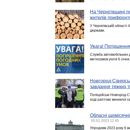
На Чернігівщині п
жителів прифронт
У Чернігівській області
держави.
Увага! Погіршення 
Служба автомобільних до
метеоумов уночі 6 січн
Новгород-Сіверськ
завдання тяжких 
Поліцейські Новгород-Сі
ході раптово виниклої с
Обласні щомісячні
05.01.2023 12:45
Упродовж 2023 року 6 ви