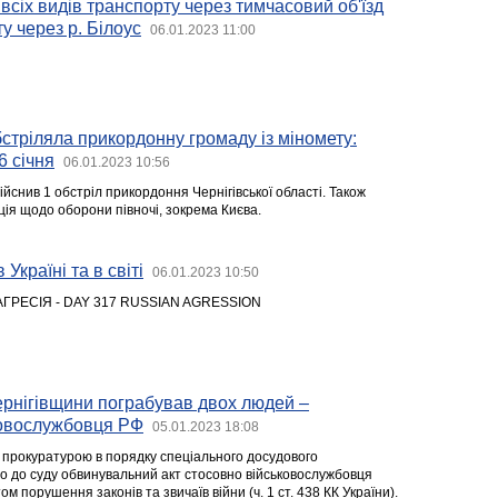
всіх видів транспорту через тимчасовий об'їзд
у через р. Білоус
06.01.2023 11:00
бстріляла прикордонну громаду із міномету:
6 січня
06.01.2023 10:56
ійснив 1 обстріл прикордоння Чернігівської області. Також
ція щодо оборони півночі, зокрема Києва.
 Україні та в світі
06.01.2023 10:50
АГРЕСІЯ - DAY 317 RUSSIAN AGRESSION
Чернігівщини пограбував двох людей –
ковослужбовця РФ
05.01.2023 18:08
 прокуратурою в порядку спеціального досудового
о до суду обвинувальний акт стосовно військовослужбовця
м порушення законів та звичаїв війни (ч. 1 ст. 438 КК України).