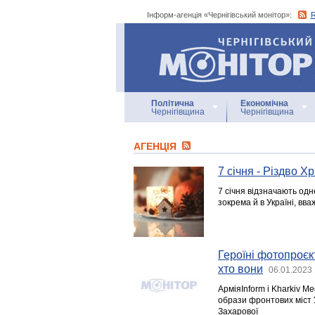
Інформ-агенція «Чернігівський монітор»:
Інформ-агенція
«Чернігівський монітор»
Політична
Економічна
Чернігівщина
Чернігівщина
АГЕНЦIЯ
7 січня - Різдво Х
7 січня відзначають одн
зокрема й в Україні, вв
Героїні фотопроєк
хто вони
06.01.2023 
АрміяInform і Kharkiv M
образи фронтових міст У
Захарової