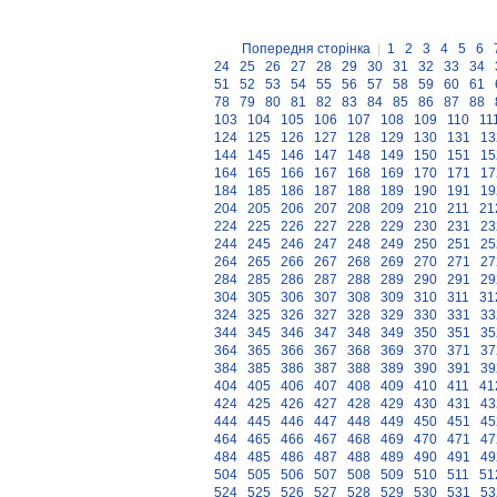
Попередня сторінка
|
1
2
3
4
5
6
24
25
26
27
28
29
30
31
32
33
34
51
52
53
54
55
56
57
58
59
60
61
78
79
80
81
82
83
84
85
86
87
88
103
104
105
106
107
108
109
110
11
124
125
126
127
128
129
130
131
13
144
145
146
147
148
149
150
151
15
164
165
166
167
168
169
170
171
17
184
185
186
187
188
189
190
191
19
204
205
206
207
208
209
210
211
21
224
225
226
227
228
229
230
231
23
244
245
246
247
248
249
250
251
25
264
265
266
267
268
269
270
271
27
284
285
286
287
288
289
290
291
29
304
305
306
307
308
309
310
311
31
324
325
326
327
328
329
330
331
33
344
345
346
347
348
349
350
351
35
364
365
366
367
368
369
370
371
37
384
385
386
387
388
389
390
391
39
404
405
406
407
408
409
410
411
41
424
425
426
427
428
429
430
431
43
444
445
446
447
448
449
450
451
45
464
465
466
467
468
469
470
471
47
484
485
486
487
488
489
490
491
49
504
505
506
507
508
509
510
511
51
524
525
526
527
528
529
530
531
53