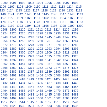
1090
1091
1092
1093
1094
1095
1096
1097
1098
1106
1107
1108
1109
1110
1111
1112
1113
1114
1115
123
1124
1125
1126
1127
1128
1129
1130
1131
1132
1140
1141
1142
1143
1144
1145
1146
1147
1148
1149
1157
1158
1159
1160
1161
1162
1163
1164
1165
1166
1174
1175
1176
1177
1178
1179
1180
1181
1182
1183
1191
1192
1193
1194
1195
1196
1197
1198
1199
1200
1208
1209
1210
1211
1212
1213
1214
1215
1216
1224
1225
1226
1227
1228
1229
1230
1231
1232
1240
1241
1242
1243
1244
1245
1246
1247
1248
1256
1257
1258
1259
1260
1261
1262
1263
1264
1272
1273
1274
1275
1276
1277
1278
1279
1280
1288
1289
1290
1291
1292
1293
1294
1295
1296
1304
1305
1306
1307
1308
1309
1310
1311
1312
1320
1321
1322
1323
1324
1325
1326
1327
1328
1336
1337
1338
1339
1340
1341
1342
1343
1344
1352
1353
1354
1355
1356
1357
1358
1359
1360
1368
1369
1370
1371
1372
1373
1374
1375
1376
1384
1385
1386
1387
1388
1389
1390
1391
1392
1400
1401
1402
1403
1404
1405
1406
1407
1408
1416
1417
1418
1419
1420
1421
1422
1423
1424
1432
1433
1434
1435
1436
1437
1438
1439
1440
1448
1449
1450
1451
1452
1453
1454
1455
1456
1464
1465
1466
1467
1468
1469
1470
1471
1472
1480
1481
1482
1483
1484
1485
1486
1487
1488
1496
1497
1498
1499
1500
1501
1502
1503
1504
1512
1513
1514
1515
1516
1517
1518
1519
1520
1528
1529
1530
1531
1532
1533
1534
1535
1536