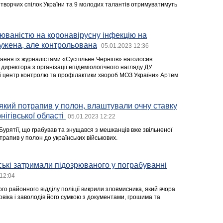
 творчих спілок України та 9 молодих талантів отримуватимуть
рюваністю на коронавірусну інфекцію на
ружена, але контрольована
05.01.2023 12:36
вання із журналістами «Суспільне:Чернігів» наголосив
директора з організації епідеміологічного нагляду ДУ
й центр контролю та профілактики хвороб МОЗ України» Артем
який потрапив у полон, влаштували очну ставку
ігівської області
05.01.2023 12:22
 Бурятії, що грабував та знущався з мешканців вже звільненої
отрапив у полон до українських військових.
ські затримали підозрюваного у пограбуванні
12:04
го районного відділу поліції викрили зловмисника, який вчора
овіка і заволодів його сумкою з документами, грошима та