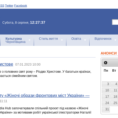
RSS
Twitter
Facebook
12:27:37
Субота, 8 серпня,
Культурна
Стиль життя
Освіта
Відпочинок
Чернігівщина
АНОНСИ 
ристове
07.01.2023 10:00
Пн
Вт
е з головних свят року – Різдво Христове. У багатьох країнах,
ажається сімейним святом.
3
4
10
11
ту «Жіночі образи фронтових міст України» —
17
18
11:11
24
25
edia Hub започаткували спільний проєкт під назвою «Жіночі
31
країни» за мотивами робіт української ілюстраторки Наталії