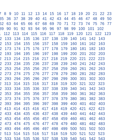
7
8
9
10
11
12
13
14
15
16
17
18
19
20
21
22
23
35
36
37
38
39
40
41
42
43
44
45
46
47
48
49
50
62
63
64
65
66
67
68
69
70
71
72
73
74
75
76
77
89
90
91
92
93
94
95
96
97
98
99
100
101
102
1
112
113
114
115
116
117
118
119
120
121
122
123
2
133
134
135
136
137
138
139
140
141
142
143
2
153
154
155
156
157
158
159
160
161
162
163
2
173
174
175
176
177
178
179
180
181
182
183
2
193
194
195
196
197
198
199
200
201
202
203
2
213
214
215
216
217
218
219
220
221
222
223
2
233
234
235
236
237
238
239
240
241
242
243
2
253
254
255
256
257
258
259
260
261
262
263
2
273
274
275
276
277
278
279
280
281
282
283
2
293
294
295
296
297
298
299
300
301
302
303
2
313
314
315
316
317
318
319
320
321
322
323
2
333
334
335
336
337
338
339
340
341
342
343
2
353
354
355
356
357
358
359
360
361
362
363
2
373
374
375
376
377
378
379
380
381
382
383
2
393
394
395
396
397
398
399
400
401
402
403
2
413
414
415
416
417
418
419
420
421
422
423
2
433
434
435
436
437
438
439
440
441
442
443
2
453
454
455
456
457
458
459
460
461
462
463
2
473
474
475
476
477
478
479
480
481
482
483
2
493
494
495
496
497
498
499
500
501
502
503
2
513
514
515
516
517
518
519
520
521
522
523
2
533
534
535
536
537
538
539
540
541
542
543