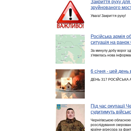
Закриття руху для 
зруйнованого мост
Увага! Закриття руху!
Російська армія о
ситуація на ранок 
За минулу добу ворог зд
з'явилась нова інформа
6 січня - цей день в
ДЕНЬ 317 РОСІЙСЬКА 
Під час окупації 
судитимуть війсь
Чернігівською обласною
розслідування скерован
країни-агресора за факто