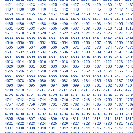
4405
4406
4407
4408
4409
4410
4411
4412
4413
4414
4415
441
4421
4422
4423
4424
4425
4426
4427
4428
4429
4430
4431
443
4437
4438
4439
4440
4441
4442
4443
4444
4445
4446
4447
444
4453
4454
4455
4456
4457
4458
4459
4460
4461
4462
4463
446
4469
4470
4471
4472
4473
4474
4475
4476
4477
4478
4479
448
4485
4486
4487
4488
4489
4490
4491
4492
4493
4494
4495
449
4501
4502
4503
4504
4505
4506
4507
4508
4509
4510
4511
451
4517
4518
4519
4520
4521
4522
4523
4524
4525
4526
4527
452
4533
4534
4535
4536
4537
4538
4539
4540
4541
4542
4543
454
4549
4550
4551
4552
4553
4554
4555
4556
4557
4558
4559
456
4565
4566
4567
4568
4569
4570
4571
4572
4573
4574
4575
457
4581
4582
4583
4584
4585
4586
4587
4588
4589
4590
4591
459
4597
4598
4599
4600
4601
4602
4603
4604
4605
4606
4607
460
4613
4614
4615
4616
4617
4618
4619
4620
4621
4622
4623
462
4629
4630
4631
4632
4633
4634
4635
4636
4637
4638
4639
464
4645
4646
4647
4648
4649
4650
4651
4652
4653
4654
4655
465
4661
4662
4663
4664
4665
4666
4667
4668
4669
4670
4671
467
4677
4678
4679
4680
4681
4682
4683
4684
4685
4686
4687
468
4693
4694
4695
4696
4697
4698
4699
4700
4701
4702
4703
470
4709
4710
4711
4712
4713
4714
4715
4716
4717
4718
4719
472
4725
4726
4727
4728
4729
4730
4731
4732
4733
4734
4735
473
4741
4742
4743
4744
4745
4746
4747
4748
4749
4750
4751
475
4757
4758
4759
4760
4761
4762
4763
4764
4765
4766
4767
476
4773
4774
4775
4776
4777
4778
4779
4780
4781
4782
4783
478
4789
4790
4791
4792
4793
4794
4795
4796
4797
4798
4799
480
4805
4806
4807
4808
4809
4810
4811
4812
4813
4814
4815
481
4821
4822
4823
4824
4825
4826
4827
4828
4829
4830
4831
483
4837
4838
4839
4840
4841
4842
4843
4844
4845
4846
4847
484