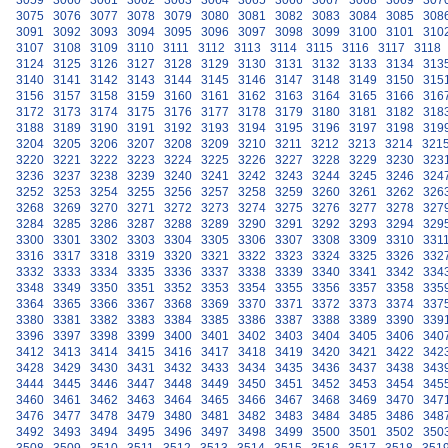
3059
3060
3061
3062
3063
3064
3065
3066
3067
3068
3069
307
3075
3076
3077
3078
3079
3080
3081
3082
3083
3084
3085
308
3091
3092
3093
3094
3095
3096
3097
3098
3099
3100
3101
310
3107
3108
3109
3110
3111
3112
3113
3114
3115
3116
3117
3118
3124
3125
3126
3127
3128
3129
3130
3131
3132
3133
3134
313
3140
3141
3142
3143
3144
3145
3146
3147
3148
3149
3150
315
3156
3157
3158
3159
3160
3161
3162
3163
3164
3165
3166
316
3172
3173
3174
3175
3176
3177
3178
3179
3180
3181
3182
318
3188
3189
3190
3191
3192
3193
3194
3195
3196
3197
3198
319
3204
3205
3206
3207
3208
3209
3210
3211
3212
3213
3214
321
3220
3221
3222
3223
3224
3225
3226
3227
3228
3229
3230
323
3236
3237
3238
3239
3240
3241
3242
3243
3244
3245
3246
324
3252
3253
3254
3255
3256
3257
3258
3259
3260
3261
3262
326
3268
3269
3270
3271
3272
3273
3274
3275
3276
3277
3278
327
3284
3285
3286
3287
3288
3289
3290
3291
3292
3293
3294
329
3300
3301
3302
3303
3304
3305
3306
3307
3308
3309
3310
331
3316
3317
3318
3319
3320
3321
3322
3323
3324
3325
3326
332
3332
3333
3334
3335
3336
3337
3338
3339
3340
3341
3342
334
3348
3349
3350
3351
3352
3353
3354
3355
3356
3357
3358
335
3364
3365
3366
3367
3368
3369
3370
3371
3372
3373
3374
337
3380
3381
3382
3383
3384
3385
3386
3387
3388
3389
3390
339
3396
3397
3398
3399
3400
3401
3402
3403
3404
3405
3406
340
3412
3413
3414
3415
3416
3417
3418
3419
3420
3421
3422
342
3428
3429
3430
3431
3432
3433
3434
3435
3436
3437
3438
343
3444
3445
3446
3447
3448
3449
3450
3451
3452
3453
3454
345
3460
3461
3462
3463
3464
3465
3466
3467
3468
3469
3470
347
3476
3477
3478
3479
3480
3481
3482
3483
3484
3485
3486
348
3492
3493
3494
3495
3496
3497
3498
3499
3500
3501
3502
350