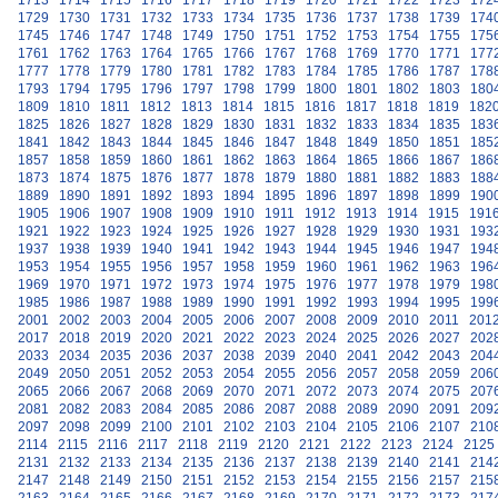
1713
1714
1715
1716
1717
1718
1719
1720
1721
1722
1723
172
1729
1730
1731
1732
1733
1734
1735
1736
1737
1738
1739
174
1745
1746
1747
1748
1749
1750
1751
1752
1753
1754
1755
175
1761
1762
1763
1764
1765
1766
1767
1768
1769
1770
1771
177
1777
1778
1779
1780
1781
1782
1783
1784
1785
1786
1787
178
1793
1794
1795
1796
1797
1798
1799
1800
1801
1802
1803
180
1809
1810
1811
1812
1813
1814
1815
1816
1817
1818
1819
182
1825
1826
1827
1828
1829
1830
1831
1832
1833
1834
1835
183
1841
1842
1843
1844
1845
1846
1847
1848
1849
1850
1851
185
1857
1858
1859
1860
1861
1862
1863
1864
1865
1866
1867
186
1873
1874
1875
1876
1877
1878
1879
1880
1881
1882
1883
188
1889
1890
1891
1892
1893
1894
1895
1896
1897
1898
1899
190
1905
1906
1907
1908
1909
1910
1911
1912
1913
1914
1915
191
1921
1922
1923
1924
1925
1926
1927
1928
1929
1930
1931
193
1937
1938
1939
1940
1941
1942
1943
1944
1945
1946
1947
194
1953
1954
1955
1956
1957
1958
1959
1960
1961
1962
1963
196
1969
1970
1971
1972
1973
1974
1975
1976
1977
1978
1979
198
1985
1986
1987
1988
1989
1990
1991
1992
1993
1994
1995
199
2001
2002
2003
2004
2005
2006
2007
2008
2009
2010
2011
201
2017
2018
2019
2020
2021
2022
2023
2024
2025
2026
2027
202
2033
2034
2035
2036
2037
2038
2039
2040
2041
2042
2043
204
2049
2050
2051
2052
2053
2054
2055
2056
2057
2058
2059
206
2065
2066
2067
2068
2069
2070
2071
2072
2073
2074
2075
207
2081
2082
2083
2084
2085
2086
2087
2088
2089
2090
2091
209
2097
2098
2099
2100
2101
2102
2103
2104
2105
2106
2107
210
2114
2115
2116
2117
2118
2119
2120
2121
2122
2123
2124
2125
2131
2132
2133
2134
2135
2136
2137
2138
2139
2140
2141
214
2147
2148
2149
2150
2151
2152
2153
2154
2155
2156
2157
215