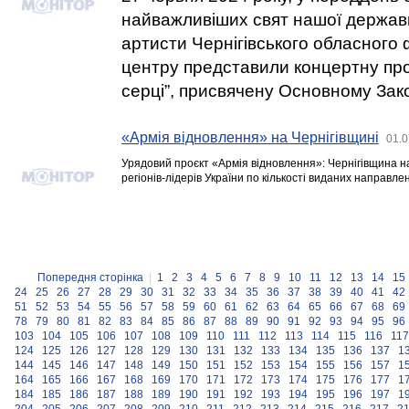
найважливіших свят нашої держави
артисти Чернігівського обласного
центру представили концертну про
серці”, присвячену Основному Зак
«Армія відновлення» на Чернігівщині
01.0
Урядовий проєкт «Армія відновлення»: Чернігівщина н
регіонів-лідерів України по кількості виданих направле
Попередня сторінка
|
1
2
3
4
5
6
7
8
9
10
11
12
13
14
15
24
25
26
27
28
29
30
31
32
33
34
35
36
37
38
39
40
41
42
51
52
53
54
55
56
57
58
59
60
61
62
63
64
65
66
67
68
69
78
79
80
81
82
83
84
85
86
87
88
89
90
91
92
93
94
95
96
103
104
105
106
107
108
109
110
111
112
113
114
115
116
117
124
125
126
127
128
129
130
131
132
133
134
135
136
137
1
144
145
146
147
148
149
150
151
152
153
154
155
156
157
1
164
165
166
167
168
169
170
171
172
173
174
175
176
177
1
184
185
186
187
188
189
190
191
192
193
194
195
196
197
1