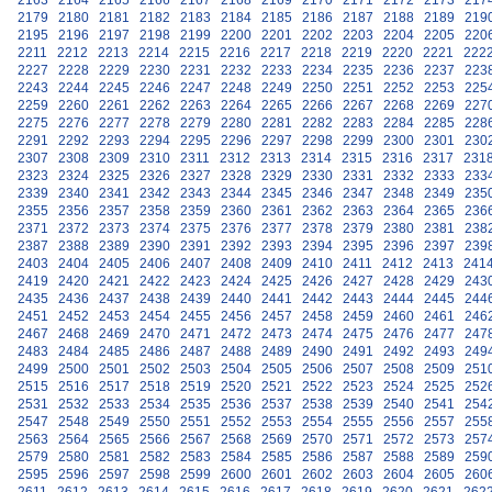
2163
2164
2165
2166
2167
2168
2169
2170
2171
2172
2173
217
2179
2180
2181
2182
2183
2184
2185
2186
2187
2188
2189
219
2195
2196
2197
2198
2199
2200
2201
2202
2203
2204
2205
220
2211
2212
2213
2214
2215
2216
2217
2218
2219
2220
2221
222
2227
2228
2229
2230
2231
2232
2233
2234
2235
2236
2237
223
2243
2244
2245
2246
2247
2248
2249
2250
2251
2252
2253
225
2259
2260
2261
2262
2263
2264
2265
2266
2267
2268
2269
227
2275
2276
2277
2278
2279
2280
2281
2282
2283
2284
2285
228
2291
2292
2293
2294
2295
2296
2297
2298
2299
2300
2301
230
2307
2308
2309
2310
2311
2312
2313
2314
2315
2316
2317
231
2323
2324
2325
2326
2327
2328
2329
2330
2331
2332
2333
233
2339
2340
2341
2342
2343
2344
2345
2346
2347
2348
2349
235
2355
2356
2357
2358
2359
2360
2361
2362
2363
2364
2365
236
2371
2372
2373
2374
2375
2376
2377
2378
2379
2380
2381
238
2387
2388
2389
2390
2391
2392
2393
2394
2395
2396
2397
239
2403
2404
2405
2406
2407
2408
2409
2410
2411
2412
2413
241
2419
2420
2421
2422
2423
2424
2425
2426
2427
2428
2429
243
2435
2436
2437
2438
2439
2440
2441
2442
2443
2444
2445
244
2451
2452
2453
2454
2455
2456
2457
2458
2459
2460
2461
246
2467
2468
2469
2470
2471
2472
2473
2474
2475
2476
2477
247
2483
2484
2485
2486
2487
2488
2489
2490
2491
2492
2493
249
2499
2500
2501
2502
2503
2504
2505
2506
2507
2508
2509
251
2515
2516
2517
2518
2519
2520
2521
2522
2523
2524
2525
252
2531
2532
2533
2534
2535
2536
2537
2538
2539
2540
2541
254
2547
2548
2549
2550
2551
2552
2553
2554
2555
2556
2557
255
2563
2564
2565
2566
2567
2568
2569
2570
2571
2572
2573
257
2579
2580
2581
2582
2583
2584
2585
2586
2587
2588
2589
259
2595
2596
2597
2598
2599
2600
2601
2602
2603
2604
2605
260