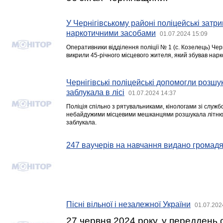
У Чернігівському районі поліцейські затр
наркотичними засобами
01.07.2024 15:09
Оперативники відділення поліції № 1 (с. Козелець) Черн
викрили 45-річного місцевого жителя, який збував нарк
Чернігівські поліцейські допомогли розшук
заблукала в лісі
01.07.2024 14:37
Поліція спільно з рятувальниками, кінологами зі служ
небайдужими місцевими мешканцями розшукала літню ж
заблукала.
247 ваучерів на навчання видано громад
Пісні вільної і незалежної України
01.07.202
27 червня 2024 року, у переддень 