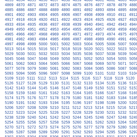
4853
4854
4855
4856
4857
4858
4859
4860
4861
4862
4863
486
4869
4870
4871
4872
4873
4874
4875
4876
4877
4878
4879
488
4885
4886
4887
4888
4889
4890
4891
4892
4893
4894
4895
489
4901
4902
4903
4904
4905
4906
4907
4908
4909
4910
4911
491
4917
4918
4919
4920
4921
4922
4923
4924
4925
4926
4927
492
4933
4934
4935
4936
4937
4938
4939
4940
4941
4942
4943
494
4949
4950
4951
4952
4953
4954
4955
4956
4957
4958
4959
496
4965
4966
4967
4968
4969
4970
4971
4972
4973
4974
4975
497
4981
4982
4983
4984
4985
4986
4987
4988
4989
4990
4991
499
4997
4998
4999
5000
5001
5002
5003
5004
5005
5006
5007
500
5013
5014
5015
5016
5017
5018
5019
5020
5021
5022
5023
502
5029
5030
5031
5032
5033
5034
5035
5036
5037
5038
5039
504
5045
5046
5047
5048
5049
5050
5051
5052
5053
5054
5055
505
5061
5062
5063
5064
5065
5066
5067
5068
5069
5070
5071
507
5077
5078
5079
5080
5081
5082
5083
5084
5085
5086
5087
508
5093
5094
5095
5096
5097
5098
5099
5100
5101
5102
5103
510
5109
5110
5111
5112
5113
5114
5115
5116
5117
5118
5119
5120
5126
5127
5128
5129
5130
5131
5132
5133
5134
5135
5136
513
5142
5143
5144
5145
5146
5147
5148
5149
5150
5151
5152
515
5158
5159
5160
5161
5162
5163
5164
5165
5166
5167
5168
516
5174
5175
5176
5177
5178
5179
5180
5181
5182
5183
5184
518
5190
5191
5192
5193
5194
5195
5196
5197
5198
5199
5200
520
5206
5207
5208
5209
5210
5211
5212
5213
5214
5215
5216
521
5222
5223
5224
5225
5226
5227
5228
5229
5230
5231
5232
523
5238
5239
5240
5241
5242
5243
5244
5245
5246
5247
5248
524
5254
5255
5256
5257
5258
5259
5260
5261
5262
5263
5264
526
5270
5271
5272
5273
5274
5275
5276
5277
5278
5279
5280
528
5286
5287
5288
5289
5290
5291
5292
5293
5294
5295
5296
529