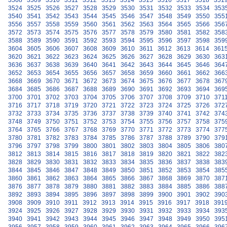
3508
3509
3510
3511
3512
3513
3514
3515
3516
3517
3518
351
3524
3525
3526
3527
3528
3529
3530
3531
3532
3533
3534
353
3540
3541
3542
3543
3544
3545
3546
3547
3548
3549
3550
355
3556
3557
3558
3559
3560
3561
3562
3563
3564
3565
3566
356
3572
3573
3574
3575
3576
3577
3578
3579
3580
3581
3582
358
3588
3589
3590
3591
3592
3593
3594
3595
3596
3597
3598
359
3604
3605
3606
3607
3608
3609
3610
3611
3612
3613
3614
361
3620
3621
3622
3623
3624
3625
3626
3627
3628
3629
3630
363
3636
3637
3638
3639
3640
3641
3642
3643
3644
3645
3646
364
3652
3653
3654
3655
3656
3657
3658
3659
3660
3661
3662
366
3668
3669
3670
3671
3672
3673
3674
3675
3676
3677
3678
367
3684
3685
3686
3687
3688
3689
3690
3691
3692
3693
3694
369
3700
3701
3702
3703
3704
3705
3706
3707
3708
3709
3710
371
3716
3717
3718
3719
3720
3721
3722
3723
3724
3725
3726
372
3732
3733
3734
3735
3736
3737
3738
3739
3740
3741
3742
374
3748
3749
3750
3751
3752
3753
3754
3755
3756
3757
3758
375
3764
3765
3766
3767
3768
3769
3770
3771
3772
3773
3774
377
3780
3781
3782
3783
3784
3785
3786
3787
3788
3789
3790
379
3796
3797
3798
3799
3800
3801
3802
3803
3804
3805
3806
380
3812
3813
3814
3815
3816
3817
3818
3819
3820
3821
3822
382
3828
3829
3830
3831
3832
3833
3834
3835
3836
3837
3838
383
3844
3845
3846
3847
3848
3849
3850
3851
3852
3853
3854
385
3860
3861
3862
3863
3864
3865
3866
3867
3868
3869
3870
387
3876
3877
3878
3879
3880
3881
3882
3883
3884
3885
3886
388
3892
3893
3894
3895
3896
3897
3898
3899
3900
3901
3902
390
3908
3909
3910
3911
3912
3913
3914
3915
3916
3917
3918
391
3924
3925
3926
3927
3928
3929
3930
3931
3932
3933
3934
393
3940
3941
3942
3943
3944
3945
3946
3947
3948
3949
3950
395