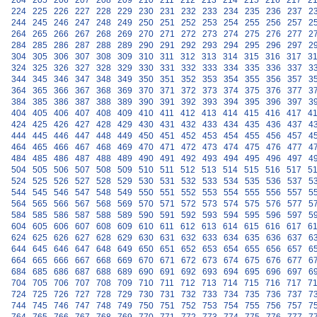
204
205
206
207
208
209
210
211
212
213
214
215
216
217
2
224
225
226
227
228
229
230
231
232
233
234
235
236
237
2
244
245
246
247
248
249
250
251
252
253
254
255
256
257
2
264
265
266
267
268
269
270
271
272
273
274
275
276
277
2
284
285
286
287
288
289
290
291
292
293
294
295
296
297
2
304
305
306
307
308
309
310
311
312
313
314
315
316
317
3
324
325
326
327
328
329
330
331
332
333
334
335
336
337
3
344
345
346
347
348
349
350
351
352
353
354
355
356
357
3
364
365
366
367
368
369
370
371
372
373
374
375
376
377
3
384
385
386
387
388
389
390
391
392
393
394
395
396
397
3
404
405
406
407
408
409
410
411
412
413
414
415
416
417
4
424
425
426
427
428
429
430
431
432
433
434
435
436
437
4
444
445
446
447
448
449
450
451
452
453
454
455
456
457
4
464
465
466
467
468
469
470
471
472
473
474
475
476
477
4
484
485
486
487
488
489
490
491
492
493
494
495
496
497
4
504
505
506
507
508
509
510
511
512
513
514
515
516
517
5
524
525
526
527
528
529
530
531
532
533
534
535
536
537
5
544
545
546
547
548
549
550
551
552
553
554
555
556
557
5
564
565
566
567
568
569
570
571
572
573
574
575
576
577
5
584
585
586
587
588
589
590
591
592
593
594
595
596
597
5
604
605
606
607
608
609
610
611
612
613
614
615
616
617
6
624
625
626
627
628
629
630
631
632
633
634
635
636
637
6
644
645
646
647
648
649
650
651
652
653
654
655
656
657
6
664
665
666
667
668
669
670
671
672
673
674
675
676
677
6
684
685
686
687
688
689
690
691
692
693
694
695
696
697
6
704
705
706
707
708
709
710
711
712
713
714
715
716
717
7
724
725
726
727
728
729
730
731
732
733
734
735
736
737
7
744
745
746
747
748
749
750
751
752
753
754
755
756
757
7