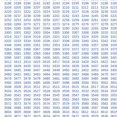
3188
3189
3190
3191
3192
3193
3194
3195
3196
3197
3198
319
3204
3205
3206
3207
3208
3209
3210
3211
3212
3213
3214
321
3220
3221
3222
3223
3224
3225
3226
3227
3228
3229
3230
323
3236
3237
3238
3239
3240
3241
3242
3243
3244
3245
3246
324
3252
3253
3254
3255
3256
3257
3258
3259
3260
3261
3262
326
3268
3269
3270
3271
3272
3273
3274
3275
3276
3277
3278
327
3284
3285
3286
3287
3288
3289
3290
3291
3292
3293
3294
329
3300
3301
3302
3303
3304
3305
3306
3307
3308
3309
3310
331
3316
3317
3318
3319
3320
3321
3322
3323
3324
3325
3326
332
3332
3333
3334
3335
3336
3337
3338
3339
3340
3341
3342
334
3348
3349
3350
3351
3352
3353
3354
3355
3356
3357
3358
335
3364
3365
3366
3367
3368
3369
3370
3371
3372
3373
3374
337
3380
3381
3382
3383
3384
3385
3386
3387
3388
3389
3390
339
3396
3397
3398
3399
3400
3401
3402
3403
3404
3405
3406
340
3412
3413
3414
3415
3416
3417
3418
3419
3420
3421
3422
342
3428
3429
3430
3431
3432
3433
3434
3435
3436
3437
3438
343
3444
3445
3446
3447
3448
3449
3450
3451
3452
3453
3454
345
3460
3461
3462
3463
3464
3465
3466
3467
3468
3469
3470
347
3476
3477
3478
3479
3480
3481
3482
3483
3484
3485
3486
348
3492
3493
3494
3495
3496
3497
3498
3499
3500
3501
3502
350
3508
3509
3510
3511
3512
3513
3514
3515
3516
3517
3518
351
3524
3525
3526
3527
3528
3529
3530
3531
3532
3533
3534
353
3540
3541
3542
3543
3544
3545
3546
3547
3548
3549
3550
355
3556
3557
3558
3559
3560
3561
3562
3563
3564
3565
3566
356
3572
3573
3574
3575
3576
3577
3578
3579
3580
3581
3582
358
3588
3589
3590
3591
3592
3593
3594
3595
3596
3597
3598
359
3604
3605
3606
3607
3608
3609
3610
3611
3612
3613
3614
361
3620
3621
3622
3623
3624
3625
3626
3627
3628
3629
3630
363