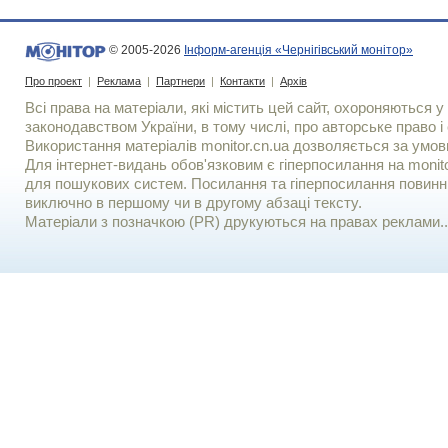
© 2005-2026
Інформ-агенція «Чернігівський монітор»
Про проект
|
Реклама
|
Партнери
|
Контакти
|
Архів
Всі права на матеріали, які містить цей сайт, охороняються у 
законодавством України, в тому числі, про авторське право і 
Використання матерiалiв monitor.cn.ua дозволяється за умов
Для iнтернет-видань обов'язковим є гiперпосилання на monito
для пошукових систем. Посилання та гіперпосилання повинні
виключно в першому чи в другому абзаці тексту.
Матеріали з позначкою (PR) друкуються на правах реклами..