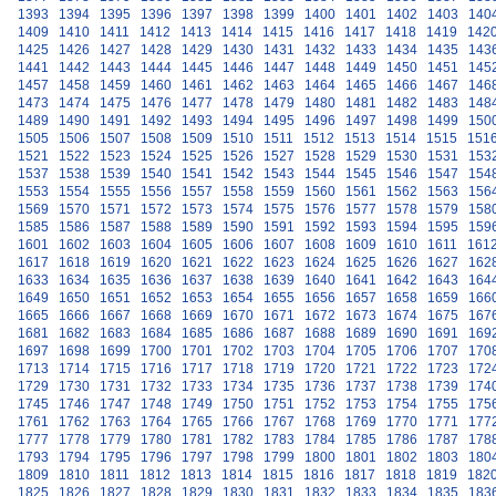
1393
1394
1395
1396
1397
1398
1399
1400
1401
1402
1403
140
1409
1410
1411
1412
1413
1414
1415
1416
1417
1418
1419
142
1425
1426
1427
1428
1429
1430
1431
1432
1433
1434
1435
143
1441
1442
1443
1444
1445
1446
1447
1448
1449
1450
1451
145
1457
1458
1459
1460
1461
1462
1463
1464
1465
1466
1467
146
1473
1474
1475
1476
1477
1478
1479
1480
1481
1482
1483
148
1489
1490
1491
1492
1493
1494
1495
1496
1497
1498
1499
150
1505
1506
1507
1508
1509
1510
1511
1512
1513
1514
1515
151
1521
1522
1523
1524
1525
1526
1527
1528
1529
1530
1531
153
1537
1538
1539
1540
1541
1542
1543
1544
1545
1546
1547
154
1553
1554
1555
1556
1557
1558
1559
1560
1561
1562
1563
156
1569
1570
1571
1572
1573
1574
1575
1576
1577
1578
1579
158
1585
1586
1587
1588
1589
1590
1591
1592
1593
1594
1595
159
1601
1602
1603
1604
1605
1606
1607
1608
1609
1610
1611
161
1617
1618
1619
1620
1621
1622
1623
1624
1625
1626
1627
162
1633
1634
1635
1636
1637
1638
1639
1640
1641
1642
1643
164
1649
1650
1651
1652
1653
1654
1655
1656
1657
1658
1659
166
1665
1666
1667
1668
1669
1670
1671
1672
1673
1674
1675
167
1681
1682
1683
1684
1685
1686
1687
1688
1689
1690
1691
169
1697
1698
1699
1700
1701
1702
1703
1704
1705
1706
1707
170
1713
1714
1715
1716
1717
1718
1719
1720
1721
1722
1723
172
1729
1730
1731
1732
1733
1734
1735
1736
1737
1738
1739
174
1745
1746
1747
1748
1749
1750
1751
1752
1753
1754
1755
175
1761
1762
1763
1764
1765
1766
1767
1768
1769
1770
1771
177
1777
1778
1779
1780
1781
1782
1783
1784
1785
1786
1787
178
1793
1794
1795
1796
1797
1798
1799
1800
1801
1802
1803
180
1809
1810
1811
1812
1813
1814
1815
1816
1817
1818
1819
182
1825
1826
1827
1828
1829
1830
1831
1832
1833
1834
1835
183