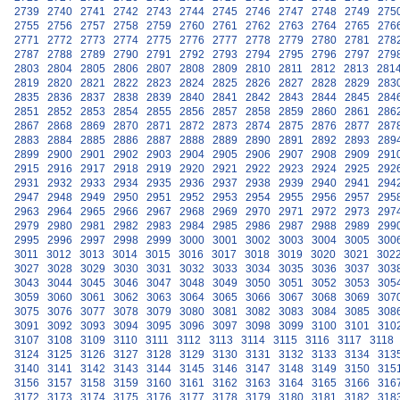
2739
2740
2741
2742
2743
2744
2745
2746
2747
2748
2749
275
2755
2756
2757
2758
2759
2760
2761
2762
2763
2764
2765
276
2771
2772
2773
2774
2775
2776
2777
2778
2779
2780
2781
278
2787
2788
2789
2790
2791
2792
2793
2794
2795
2796
2797
279
2803
2804
2805
2806
2807
2808
2809
2810
2811
2812
2813
281
2819
2820
2821
2822
2823
2824
2825
2826
2827
2828
2829
283
2835
2836
2837
2838
2839
2840
2841
2842
2843
2844
2845
284
2851
2852
2853
2854
2855
2856
2857
2858
2859
2860
2861
286
2867
2868
2869
2870
2871
2872
2873
2874
2875
2876
2877
287
2883
2884
2885
2886
2887
2888
2889
2890
2891
2892
2893
289
2899
2900
2901
2902
2903
2904
2905
2906
2907
2908
2909
291
2915
2916
2917
2918
2919
2920
2921
2922
2923
2924
2925
292
2931
2932
2933
2934
2935
2936
2937
2938
2939
2940
2941
294
2947
2948
2949
2950
2951
2952
2953
2954
2955
2956
2957
295
2963
2964
2965
2966
2967
2968
2969
2970
2971
2972
2973
297
2979
2980
2981
2982
2983
2984
2985
2986
2987
2988
2989
299
2995
2996
2997
2998
2999
3000
3001
3002
3003
3004
3005
300
3011
3012
3013
3014
3015
3016
3017
3018
3019
3020
3021
302
3027
3028
3029
3030
3031
3032
3033
3034
3035
3036
3037
303
3043
3044
3045
3046
3047
3048
3049
3050
3051
3052
3053
305
3059
3060
3061
3062
3063
3064
3065
3066
3067
3068
3069
307
3075
3076
3077
3078
3079
3080
3081
3082
3083
3084
3085
308
3091
3092
3093
3094
3095
3096
3097
3098
3099
3100
3101
310
3107
3108
3109
3110
3111
3112
3113
3114
3115
3116
3117
3118
3124
3125
3126
3127
3128
3129
3130
3131
3132
3133
3134
313
3140
3141
3142
3143
3144
3145
3146
3147
3148
3149
3150
315
3156
3157
3158
3159
3160
3161
3162
3163
3164
3165
3166
316
3172
3173
3174
3175
3176
3177
3178
3179
3180
3181
3182
318