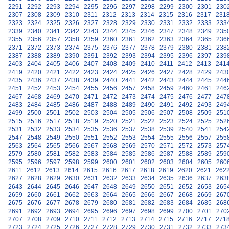
2291
2292
2293
2294
2295
2296
2297
2298
2299
2300
2301
230
2307
2308
2309
2310
2311
2312
2313
2314
2315
2316
2317
231
2323
2324
2325
2326
2327
2328
2329
2330
2331
2332
2333
233
2339
2340
2341
2342
2343
2344
2345
2346
2347
2348
2349
235
2355
2356
2357
2358
2359
2360
2361
2362
2363
2364
2365
236
2371
2372
2373
2374
2375
2376
2377
2378
2379
2380
2381
238
2387
2388
2389
2390
2391
2392
2393
2394
2395
2396
2397
239
2403
2404
2405
2406
2407
2408
2409
2410
2411
2412
2413
241
2419
2420
2421
2422
2423
2424
2425
2426
2427
2428
2429
243
2435
2436
2437
2438
2439
2440
2441
2442
2443
2444
2445
244
2451
2452
2453
2454
2455
2456
2457
2458
2459
2460
2461
246
2467
2468
2469
2470
2471
2472
2473
2474
2475
2476
2477
247
2483
2484
2485
2486
2487
2488
2489
2490
2491
2492
2493
249
2499
2500
2501
2502
2503
2504
2505
2506
2507
2508
2509
251
2515
2516
2517
2518
2519
2520
2521
2522
2523
2524
2525
252
2531
2532
2533
2534
2535
2536
2537
2538
2539
2540
2541
254
2547
2548
2549
2550
2551
2552
2553
2554
2555
2556
2557
255
2563
2564
2565
2566
2567
2568
2569
2570
2571
2572
2573
257
2579
2580
2581
2582
2583
2584
2585
2586
2587
2588
2589
259
2595
2596
2597
2598
2599
2600
2601
2602
2603
2604
2605
260
2611
2612
2613
2614
2615
2616
2617
2618
2619
2620
2621
262
2627
2628
2629
2630
2631
2632
2633
2634
2635
2636
2637
263
2643
2644
2645
2646
2647
2648
2649
2650
2651
2652
2653
265
2659
2660
2661
2662
2663
2664
2665
2666
2667
2668
2669
267
2675
2676
2677
2678
2679
2680
2681
2682
2683
2684
2685
268
2691
2692
2693
2694
2695
2696
2697
2698
2699
2700
2701
270
2707
2708
2709
2710
2711
2712
2713
2714
2715
2716
2717
271
2723
2724
2725
2726
2727
2728
2729
2730
2731
2732
2733
273