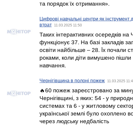
та порядок їх отримання».
Цифрові навчальні центри як інструмент 
втрат
11.03.2025 11:50
Таких інтерактивних осередків на Ч
функціонує 37. На базі закладів за
освіти найбільше – 28. Їх почали 
роками, коли діти вимушено пішли
навчання.
Чернігівщина в полоні пожеж
11.03.2025 11:
🔥60 пожеж зареєстровано за мин
Чернігівщині, з яких: 54 - у природ
системах та 6 - у житловому секто
української землі було охоплено вог
через людську недбалість