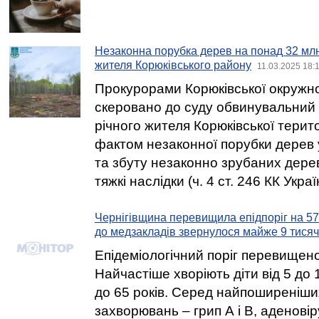
Незаконна порубка дерев на понад 32 млн
жителя Корюківського району
11.03.2025 18:
Прокурорами Корюківської окружн
скеровано до суду обвинувальний 
річного жителя Корюківської терит
фактом незаконної порубки дерев у
та збуту незаконно зрубаних дере
тяжкі наслідки (ч. 4 ст. 246 КК Украї
Чернігівщина перевищила епідпоріг на 57
до медзакладів звернулося майже 9 тисяч
Епідеміологічний поріг перевищено
Найчастіше хворіють діти від 5 до 1
до 65 років. Серед найпоширеніши
захворювань – грип А і В, аденові