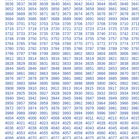
3636
3637
3638
3639
3640
3641
3642
3643
3644
3645
3646
364
3652
3653
3654
3655
3656
3657
3658
3659
3660
3661
3662
366
3668
3669
3670
3671
3672
3673
3674
3675
3676
3677
3678
367
3684
3685
3686
3687
3688
3689
3690
3691
3692
3693
3694
369
3700
3701
3702
3703
3704
3705
3706
3707
3708
3709
3710
371
3716
3717
3718
3719
3720
3721
3722
3723
3724
3725
3726
372
3732
3733
3734
3735
3736
3737
3738
3739
3740
3741
3742
374
3748
3749
3750
3751
3752
3753
3754
3755
3756
3757
3758
375
3764
3765
3766
3767
3768
3769
3770
3771
3772
3773
3774
377
3780
3781
3782
3783
3784
3785
3786
3787
3788
3789
3790
379
3796
3797
3798
3799
3800
3801
3802
3803
3804
3805
3806
380
3812
3813
3814
3815
3816
3817
3818
3819
3820
3821
3822
382
3828
3829
3830
3831
3832
3833
3834
3835
3836
3837
3838
383
3844
3845
3846
3847
3848
3849
3850
3851
3852
3853
3854
385
3860
3861
3862
3863
3864
3865
3866
3867
3868
3869
3870
387
3876
3877
3878
3879
3880
3881
3882
3883
3884
3885
3886
388
3892
3893
3894
3895
3896
3897
3898
3899
3900
3901
3902
390
3908
3909
3910
3911
3912
3913
3914
3915
3916
3917
3918
391
3924
3925
3926
3927
3928
3929
3930
3931
3932
3933
3934
393
3940
3941
3942
3943
3944
3945
3946
3947
3948
3949
3950
395
3956
3957
3958
3959
3960
3961
3962
3963
3964
3965
3966
396
3972
3973
3974
3975
3976
3977
3978
3979
3980
3981
3982
398
3988
3989
3990
3991
3992
3993
3994
3995
3996
3997
3998
399
4004
4005
4006
4007
4008
4009
4010
4011
4012
4013
4014
401
4020
4021
4022
4023
4024
4025
4026
4027
4028
4029
4030
403
4036
4037
4038
4039
4040
4041
4042
4043
4044
4045
4046
404
4052
4053
4054
4055
4056
4057
4058
4059
4060
4061
4062
406
4068
4069
4070
4071
4072
4073
4074
4075
4076
4077
4078
407