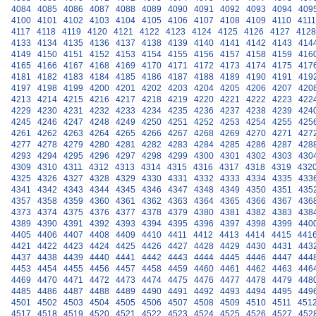
4084
4085
4086
4087
4088
4089
4090
4091
4092
4093
4094
409
4100
4101
4102
4103
4104
4105
4106
4107
4108
4109
4110
4111
4117
4118
4119
4120
4121
4122
4123
4124
4125
4126
4127
4128
4133
4134
4135
4136
4137
4138
4139
4140
4141
4142
4143
414
4149
4150
4151
4152
4153
4154
4155
4156
4157
4158
4159
416
4165
4166
4167
4168
4169
4170
4171
4172
4173
4174
4175
417
4181
4182
4183
4184
4185
4186
4187
4188
4189
4190
4191
419
4197
4198
4199
4200
4201
4202
4203
4204
4205
4206
4207
420
4213
4214
4215
4216
4217
4218
4219
4220
4221
4222
4223
422
4229
4230
4231
4232
4233
4234
4235
4236
4237
4238
4239
424
4245
4246
4247
4248
4249
4250
4251
4252
4253
4254
4255
425
4261
4262
4263
4264
4265
4266
4267
4268
4269
4270
4271
427
4277
4278
4279
4280
4281
4282
4283
4284
4285
4286
4287
428
4293
4294
4295
4296
4297
4298
4299
4300
4301
4302
4303
430
4309
4310
4311
4312
4313
4314
4315
4316
4317
4318
4319
432
4325
4326
4327
4328
4329
4330
4331
4332
4333
4334
4335
433
4341
4342
4343
4344
4345
4346
4347
4348
4349
4350
4351
435
4357
4358
4359
4360
4361
4362
4363
4364
4365
4366
4367
436
4373
4374
4375
4376
4377
4378
4379
4380
4381
4382
4383
438
4389
4390
4391
4392
4393
4394
4395
4396
4397
4398
4399
440
4405
4406
4407
4408
4409
4410
4411
4412
4413
4414
4415
441
4421
4422
4423
4424
4425
4426
4427
4428
4429
4430
4431
443
4437
4438
4439
4440
4441
4442
4443
4444
4445
4446
4447
444
4453
4454
4455
4456
4457
4458
4459
4460
4461
4462
4463
446
4469
4470
4471
4472
4473
4474
4475
4476
4477
4478
4479
448
4485
4486
4487
4488
4489
4490
4491
4492
4493
4494
4495
449
4501
4502
4503
4504
4505
4506
4507
4508
4509
4510
4511
451
4517
4518
4519
4520
4521
4522
4523
4524
4525
4526
4527
452