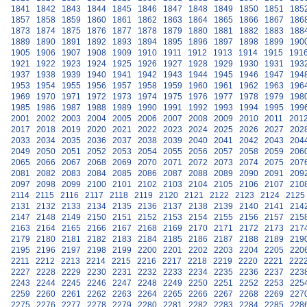
1841
1842
1843
1844
1845
1846
1847
1848
1849
1850
1851
185
1857
1858
1859
1860
1861
1862
1863
1864
1865
1866
1867
186
1873
1874
1875
1876
1877
1878
1879
1880
1881
1882
1883
188
1889
1890
1891
1892
1893
1894
1895
1896
1897
1898
1899
190
1905
1906
1907
1908
1909
1910
1911
1912
1913
1914
1915
191
1921
1922
1923
1924
1925
1926
1927
1928
1929
1930
1931
193
1937
1938
1939
1940
1941
1942
1943
1944
1945
1946
1947
194
1953
1954
1955
1956
1957
1958
1959
1960
1961
1962
1963
196
1969
1970
1971
1972
1973
1974
1975
1976
1977
1978
1979
198
1985
1986
1987
1988
1989
1990
1991
1992
1993
1994
1995
199
2001
2002
2003
2004
2005
2006
2007
2008
2009
2010
2011
201
2017
2018
2019
2020
2021
2022
2023
2024
2025
2026
2027
202
2033
2034
2035
2036
2037
2038
2039
2040
2041
2042
2043
204
2049
2050
2051
2052
2053
2054
2055
2056
2057
2058
2059
206
2065
2066
2067
2068
2069
2070
2071
2072
2073
2074
2075
207
2081
2082
2083
2084
2085
2086
2087
2088
2089
2090
2091
209
2097
2098
2099
2100
2101
2102
2103
2104
2105
2106
2107
210
2114
2115
2116
2117
2118
2119
2120
2121
2122
2123
2124
2125
2131
2132
2133
2134
2135
2136
2137
2138
2139
2140
2141
214
2147
2148
2149
2150
2151
2152
2153
2154
2155
2156
2157
215
2163
2164
2165
2166
2167
2168
2169
2170
2171
2172
2173
217
2179
2180
2181
2182
2183
2184
2185
2186
2187
2188
2189
219
2195
2196
2197
2198
2199
2200
2201
2202
2203
2204
2205
220
2211
2212
2213
2214
2215
2216
2217
2218
2219
2220
2221
222
2227
2228
2229
2230
2231
2232
2233
2234
2235
2236
2237
223
2243
2244
2245
2246
2247
2248
2249
2250
2251
2252
2253
225
2259
2260
2261
2262
2263
2264
2265
2266
2267
2268
2269
227
2275
2276
2277
2278
2279
2280
2281
2282
2283
2284
2285
228