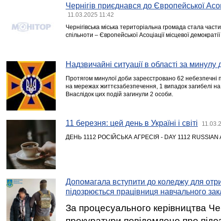
Чернігів приєднався до Європейської Асоц
11.03.2025 11:42
Чернігівська міська територіальна громада стала част
спільноти – Європейської Асоціації місцевої демократії
Надзвичайні ситуації в області за минулу 
Протягом минулої доби зареєстровано 62 небезпечні по
на мережах життєзабезпечення, 1 випадок загибелі на 
Внаслідок цих подій загинули 2 особи.
11 березня: цей день в Україні і світі
11.03.
ДЕНЬ 1112 РОСІЙСЬКА АГРЕСІЯ - DAY 1112 RUSSIAN
Допомагала вступити до коледжу для отр
підозрюється працівниця навчального за
За процесуального керівництва Чер
прокуратури повідомлено про підо