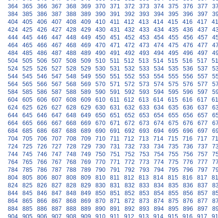
364
365
366
367
368
369
370
371
372
373
374
375
376
377
3
384
385
386
387
388
389
390
391
392
393
394
395
396
397
3
404
405
406
407
408
409
410
411
412
413
414
415
416
417
4
424
425
426
427
428
429
430
431
432
433
434
435
436
437
4
444
445
446
447
448
449
450
451
452
453
454
455
456
457
4
464
465
466
467
468
469
470
471
472
473
474
475
476
477
4
484
485
486
487
488
489
490
491
492
493
494
495
496
497
4
504
505
506
507
508
509
510
511
512
513
514
515
516
517
5
524
525
526
527
528
529
530
531
532
533
534
535
536
537
5
544
545
546
547
548
549
550
551
552
553
554
555
556
557
5
564
565
566
567
568
569
570
571
572
573
574
575
576
577
5
584
585
586
587
588
589
590
591
592
593
594
595
596
597
5
604
605
606
607
608
609
610
611
612
613
614
615
616
617
6
624
625
626
627
628
629
630
631
632
633
634
635
636
637
6
644
645
646
647
648
649
650
651
652
653
654
655
656
657
6
664
665
666
667
668
669
670
671
672
673
674
675
676
677
6
684
685
686
687
688
689
690
691
692
693
694
695
696
697
6
704
705
706
707
708
709
710
711
712
713
714
715
716
717
7
724
725
726
727
728
729
730
731
732
733
734
735
736
737
7
744
745
746
747
748
749
750
751
752
753
754
755
756
757
7
764
765
766
767
768
769
770
771
772
773
774
775
776
777
7
784
785
786
787
788
789
790
791
792
793
794
795
796
797
7
804
805
806
807
808
809
810
811
812
813
814
815
816
817
8
824
825
826
827
828
829
830
831
832
833
834
835
836
837
8
844
845
846
847
848
849
850
851
852
853
854
855
856
857
8
864
865
866
867
868
869
870
871
872
873
874
875
876
877
8
884
885
886
887
888
889
890
891
892
893
894
895
896
897
8
904
905
906
907
908
909
910
911
912
913
914
915
916
917
9