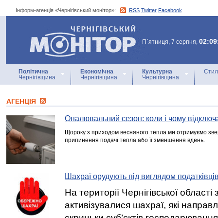
Інформ-агенція «Чернігівський монітор»:
RSS
Twitter
Facebook
Інформ-агенція
«Чернігівський монітор»
02:09
П`ятниця, 7 серпня,
Політична
Економічна
Культурна
Стил
Чернігівщина
Чернігівщина
Чернігівщина
АГЕНЦIЯ
Опалювальний сезон: коли і чому відключ
Щороку з приходом весняного тепла ми отримуємо зве
припинення подачі тепла або її зменшення вдень.
Шахраї орудують під виглядом податківців
На території Чернігівської області
активізувалися шахраї, які направ
скриньки суб’єктів господарюванн