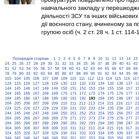
навчального закладу у перешкоджа
діяльності ЗСУ та інших військови
дії воєнного стану, вчиненому за
групою осіб (ч. 2 ст. 28 ч. 1 ст. 114-
Попередня сторінка
|
1
2
3
4
5
6
7
8
9
10
11
12
13
14
15
24
25
26
27
28
29
30
31
32
33
34
35
36
37
38
39
40
41
42
51
52
53
54
55
56
57
58
59
60
61
62
63
64
65
66
67
68
69
78
79
80
81
82
83
84
85
86
87
88
89
90
91
92
93
94
95
96
103
104
105
106
107
108
109
110
111
112
113
114
115
116
117
124
125
126
127
128
129
130
131
132
133
134
135
136
137
1
144
145
146
147
148
149
150
151
152
153
154
155
156
157
1
164
165
166
167
168
169
170
171
172
173
174
175
176
177
1
184
185
186
187
188
189
190
191
192
193
194
195
196
197
1
204
205
206
207
208
209
210
211
212
213
214
215
216
217
2
224
225
226
227
228
229
230
231
232
233
234
235
236
237
2
244
245
246
247
248
249
250
251
252
253
254
255
256
257
2
264
265
266
267
268
269
270
271
272
273
274
275
276
277
2
284
285
286
287
288
289
290
291
292
293
294
295
296
297
2
304
305
306
307
308
309
310
311
312
313
314
315
316
317
3
324
325
326
327
328
329
330
331
332
333
334
335
336
337
3
344
345
346
347
348
349
350
351
352
353
354
355
356
357
3