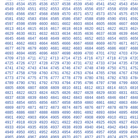
4533
4534
4535
4536
4537
4538
4539
4540
4541
4542
4543
454
4549
4550
4551
4552
4553
4554
4555
4556
4557
4558
4559
456
4565
4566
4567
4568
4569
4570
4571
4572
4573
4574
4575
457
4581
4582
4583
4584
4585
4586
4587
4588
4589
4590
4591
459
4597
4598
4599
4600
4601
4602
4603
4604
4605
4606
4607
460
4613
4614
4615
4616
4617
4618
4619
4620
4621
4622
4623
462
4629
4630
4631
4632
4633
4634
4635
4636
4637
4638
4639
464
4645
4646
4647
4648
4649
4650
4651
4652
4653
4654
4655
465
4661
4662
4663
4664
4665
4666
4667
4668
4669
4670
4671
467
4677
4678
4679
4680
4681
4682
4683
4684
4685
4686
4687
468
4693
4694
4695
4696
4697
4698
4699
4700
4701
4702
4703
470
4709
4710
4711
4712
4713
4714
4715
4716
4717
4718
4719
472
4725
4726
4727
4728
4729
4730
4731
4732
4733
4734
4735
473
4741
4742
4743
4744
4745
4746
4747
4748
4749
4750
4751
475
4757
4758
4759
4760
4761
4762
4763
4764
4765
4766
4767
476
4773
4774
4775
4776
4777
4778
4779
4780
4781
4782
4783
478
4789
4790
4791
4792
4793
4794
4795
4796
4797
4798
4799
480
4805
4806
4807
4808
4809
4810
4811
4812
4813
4814
4815
481
4821
4822
4823
4824
4825
4826
4827
4828
4829
4830
4831
483
4837
4838
4839
4840
4841
4842
4843
4844
4845
4846
4847
484
4853
4854
4855
4856
4857
4858
4859
4860
4861
4862
4863
486
4869
4870
4871
4872
4873
4874
4875
4876
4877
4878
4879
488
4885
4886
4887
4888
4889
4890
4891
4892
4893
4894
4895
489
4901
4902
4903
4904
4905
4906
4907
4908
4909
4910
4911
491
4917
4918
4919
4920
4921
4922
4923
4924
4925
4926
4927
492
4933
4934
4935
4936
4937
4938
4939
4940
4941
4942
4943
494
4949
4950
4951
4952
4953
4954
4955
4956
4957
4958
4959
496
4965
4966
4967
4968
4969
4970
4971
4972
4973
4974
4975
497