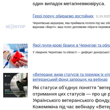
один випадок метапневмовіруса.
Герої поруч: обираємо достойних
11.03.202
Чернігівська акушерка, яка приймала пологи під час обл
відзнаки «Варті»: ваш голос допоможе обрати перемо
Якої групи крові бракує в Чернігові та обл
У лікарнях Чернігова та області — дефіцит донорської кро
«Ветерани: види статусів та порядок їх о
ветеранський фонд запрошує на вебінар
Які статуси обʼєднує поняття "вете
отримання цих статусів — про це р
Українського ветеранського фонду,
Кожемякіна під час вебінару «Вете