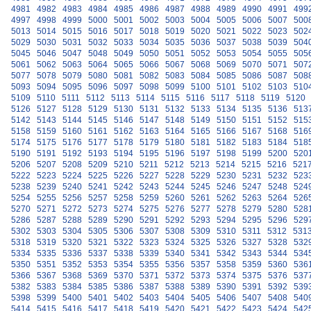
4981
4982
4983
4984
4985
4986
4987
4988
4989
4990
4991
499
4997
4998
4999
5000
5001
5002
5003
5004
5005
5006
5007
500
5013
5014
5015
5016
5017
5018
5019
5020
5021
5022
5023
502
5029
5030
5031
5032
5033
5034
5035
5036
5037
5038
5039
504
5045
5046
5047
5048
5049
5050
5051
5052
5053
5054
5055
505
5061
5062
5063
5064
5065
5066
5067
5068
5069
5070
5071
507
5077
5078
5079
5080
5081
5082
5083
5084
5085
5086
5087
508
5093
5094
5095
5096
5097
5098
5099
5100
5101
5102
5103
510
5109
5110
5111
5112
5113
5114
5115
5116
5117
5118
5119
5120
5126
5127
5128
5129
5130
5131
5132
5133
5134
5135
5136
513
5142
5143
5144
5145
5146
5147
5148
5149
5150
5151
5152
515
5158
5159
5160
5161
5162
5163
5164
5165
5166
5167
5168
516
5174
5175
5176
5177
5178
5179
5180
5181
5182
5183
5184
518
5190
5191
5192
5193
5194
5195
5196
5197
5198
5199
5200
520
5206
5207
5208
5209
5210
5211
5212
5213
5214
5215
5216
521
5222
5223
5224
5225
5226
5227
5228
5229
5230
5231
5232
523
5238
5239
5240
5241
5242
5243
5244
5245
5246
5247
5248
524
5254
5255
5256
5257
5258
5259
5260
5261
5262
5263
5264
526
5270
5271
5272
5273
5274
5275
5276
5277
5278
5279
5280
528
5286
5287
5288
5289
5290
5291
5292
5293
5294
5295
5296
529
5302
5303
5304
5305
5306
5307
5308
5309
5310
5311
5312
531
5318
5319
5320
5321
5322
5323
5324
5325
5326
5327
5328
532
5334
5335
5336
5337
5338
5339
5340
5341
5342
5343
5344
534
5350
5351
5352
5353
5354
5355
5356
5357
5358
5359
5360
536
5366
5367
5368
5369
5370
5371
5372
5373
5374
5375
5376
537
5382
5383
5384
5385
5386
5387
5388
5389
5390
5391
5392
539
5398
5399
5400
5401
5402
5403
5404
5405
5406
5407
5408
540
5414
5415
5416
5417
5418
5419
5420
5421
5422
5423
5424
542