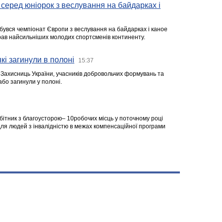
серед юніорок з веслування на байдарках і
ідбувся чемпіонат Європи з веслування на байдарках і каное
ібрав найсильніших молодих спортсменів континенту.
кі загинули в полоні
15:37
а Захисниць України, учасників добровольчих формувань та
 або загинули у полоні.
робітник з благоусторою– 10робочих місць у поточному році
я людей з інвалідністю в межах компенсаційної програми