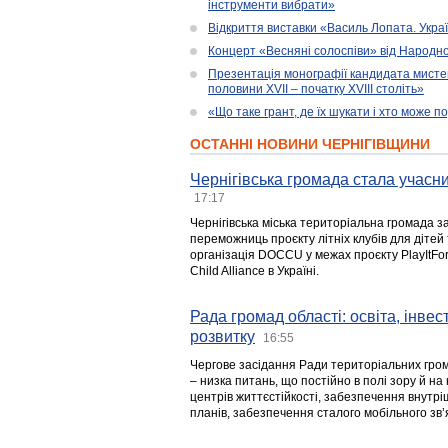
інструменти вибрати»
Відкриття виставки «Василь Лопата. Укра
Концерт «Весняні солоспіви» від Народно
Презентація монографії кандидата мисте
половини XVII – початку XVIII століть»
«Що таке грант, де їх шукати і хто може 
ОСТАННІ НОВИНИ ЧЕРНІГІВЩИНИ
Чернігівська громада стала учасни
17:17
Чернігівська міська територіальна громада з
переможниць проєкту літніх клубів для дітей 
організація DOCCU у межах проєкту PlayItFo
Child Alliance в Україні.
Рада громад області: освіта, інве
розвитку
16:55
Чергове засідання Ради територіальних гром
– низка питань, що постійно в полі зору й на
центрів життєстійкості, забезпечення внутр
планів, забезпечення сталого мобільного зв’я