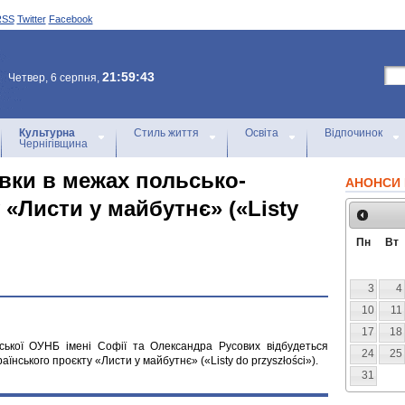
RSS
Twitter
Facebook
21:59:43
Четвер, 6 серпня,
Культурна
Стиль життя
Освіта
Відпочинок
Чернігівщина
вки в межах польсько-
АНОНСИ 
 «Листи у майбутнє» («Listy
Пн
Вт
3
4
10
11
17
18
івської ОУНБ імені Софії та Олександра Русових відбудеться
24
25
їнського проєкту «Листи у майбутнє» («Listy do przyszłości»).
31