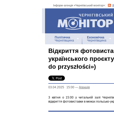
Інформ-агенція «Чернігівський монітор»:
Інформ-агенція
«Чернігівський монітор»
Політична
Економічна
Чернігівщина
Чернігівщина
Відкриття фотовиста
українського проєкту
do przyszłości»)
03.04.2025 15:00
—
Агенцiя
3 квітня о 15:00 у читальній залі Черніг
відкриття фотовиставки в межах польсько-укра