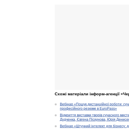
Схожі матеріали інформ-агенції «Че
Вебінар «Пошук дистанційної роботи: су
професійного резюме в EuroPass»
Відкриття виставки творів сучасного мист
Дудченка, Євгена Піскунова, Юрія Денисенк
Вебінар «Штучний інтелект для бізнесу: д