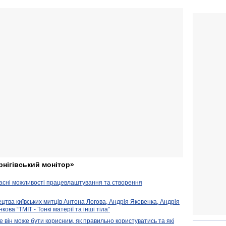
рнігівський монітор»
часні можливості працевлаштування та створення
ецтва київських митців Антона Логова, Андрія Яковенка, Андрія
ова “ТМІТ - Тонкі матерії та інші тіла”
е він може бути корисним, як правильно користуватись та які