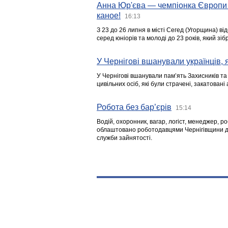
Анна Юр'єва — чемпіонка Європи 
каное!
16:13
З 23 до 26 липня в місті Сегед (Угорщина) в
серед юніорів та молоді до 23 років, який з
У Чернігові вшанували українців, я
У Чернігові вшанували пам’ять Захисників т
цивільних осіб, які були страчені, закатовані
Робота без бар’єрів
15:14
Водій, охоронник, вагар, логіст, менеджер, 
облаштовано роботодавцями Чернігівщини дл
служби зайнятості.