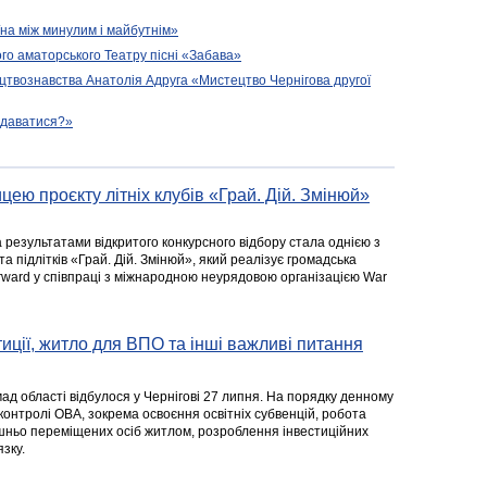
їна між минулим і майбутнім»
го аматорського Театру пісні «Забава»
цтвознавства Анатолія Адруга «Мистецтво Чернігова другої
подаватися?»
цею проєкту літніх клубів «Грай. Дій. Змінюй»
а результатами відкритого конкурсного відбору стала однією з
та підлітків «Грай. Дій. Змінюй», який реалізує громадська
rward у співпраці з міжнародною неурядовою організацією War
стиції, житло для ВПО та інші важливі питання
ад області відбулося у Чернігові 27 липня. На порядку денному
 контролі ОВА, зокрема освоєння освітніх субвенцій, робота
ішньо переміщених осіб житлом, розроблення інвестиційних
зку.