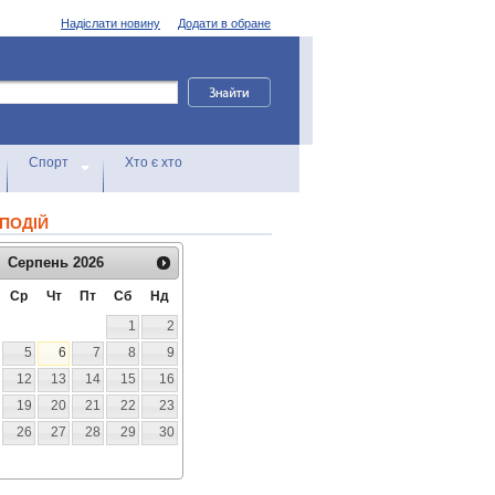
Надіслати новину
Додати в обране
Спорт
Хто є хто
ПОДІЙ
Серпень
2026
Ср
Чт
Пт
Сб
Нд
1
2
5
6
7
8
9
12
13
14
15
16
19
20
21
22
23
26
27
28
29
30