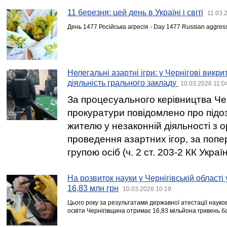
11 березня: цей день в Україні і світі
11.03.
День 1477 Російська агресія - Day 1477 Russian aggres
Нелегальні азартні ігри: у Чернігові викр
діяльність грального закладу
10.03.2026 11:0
За процесуального керівництва Чер
прокуратури повідомлено про підо
жителю у незаконній діяльності з ор
проведення азартних ігор, за поп
групою осіб (ч. 2 ст. 203-2 КК Україн
На розвиток науки у Чернігівській області
16,83 млн грн
10.03.2026 10:19
Цього року за результатами державної атестації науков
освіти Чернігівщина отримає 16,83 мільйона гривень б