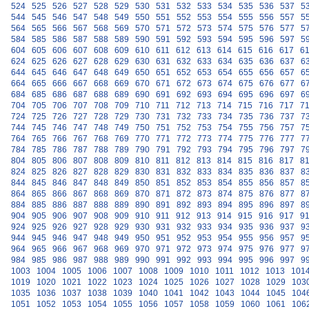
524
525
526
527
528
529
530
531
532
533
534
535
536
537
5
544
545
546
547
548
549
550
551
552
553
554
555
556
557
5
564
565
566
567
568
569
570
571
572
573
574
575
576
577
5
584
585
586
587
588
589
590
591
592
593
594
595
596
597
5
604
605
606
607
608
609
610
611
612
613
614
615
616
617
6
624
625
626
627
628
629
630
631
632
633
634
635
636
637
6
644
645
646
647
648
649
650
651
652
653
654
655
656
657
6
664
665
666
667
668
669
670
671
672
673
674
675
676
677
6
684
685
686
687
688
689
690
691
692
693
694
695
696
697
6
704
705
706
707
708
709
710
711
712
713
714
715
716
717
7
724
725
726
727
728
729
730
731
732
733
734
735
736
737
7
744
745
746
747
748
749
750
751
752
753
754
755
756
757
7
764
765
766
767
768
769
770
771
772
773
774
775
776
777
7
784
785
786
787
788
789
790
791
792
793
794
795
796
797
7
804
805
806
807
808
809
810
811
812
813
814
815
816
817
8
824
825
826
827
828
829
830
831
832
833
834
835
836
837
8
844
845
846
847
848
849
850
851
852
853
854
855
856
857
8
864
865
866
867
868
869
870
871
872
873
874
875
876
877
8
884
885
886
887
888
889
890
891
892
893
894
895
896
897
8
904
905
906
907
908
909
910
911
912
913
914
915
916
917
9
924
925
926
927
928
929
930
931
932
933
934
935
936
937
9
944
945
946
947
948
949
950
951
952
953
954
955
956
957
9
964
965
966
967
968
969
970
971
972
973
974
975
976
977
9
984
985
986
987
988
989
990
991
992
993
994
995
996
997
9
1003
1004
1005
1006
1007
1008
1009
1010
1011
1012
1013
101
1019
1020
1021
1022
1023
1024
1025
1026
1027
1028
1029
103
1035
1036
1037
1038
1039
1040
1041
1042
1043
1044
1045
104
1051
1052
1053
1054
1055
1056
1057
1058
1059
1060
1061
106