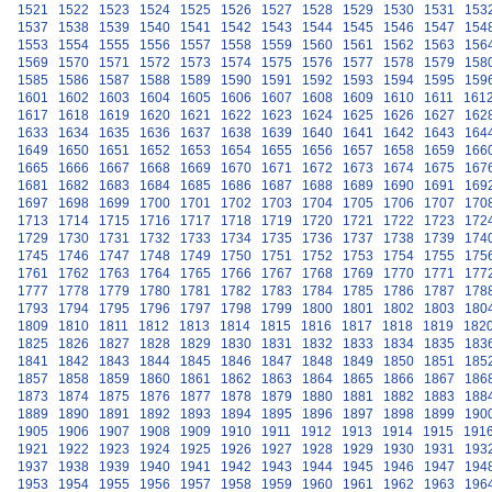
1521
1522
1523
1524
1525
1526
1527
1528
1529
1530
1531
153
1537
1538
1539
1540
1541
1542
1543
1544
1545
1546
1547
154
1553
1554
1555
1556
1557
1558
1559
1560
1561
1562
1563
156
1569
1570
1571
1572
1573
1574
1575
1576
1577
1578
1579
158
1585
1586
1587
1588
1589
1590
1591
1592
1593
1594
1595
159
1601
1602
1603
1604
1605
1606
1607
1608
1609
1610
1611
161
1617
1618
1619
1620
1621
1622
1623
1624
1625
1626
1627
162
1633
1634
1635
1636
1637
1638
1639
1640
1641
1642
1643
164
1649
1650
1651
1652
1653
1654
1655
1656
1657
1658
1659
166
1665
1666
1667
1668
1669
1670
1671
1672
1673
1674
1675
167
1681
1682
1683
1684
1685
1686
1687
1688
1689
1690
1691
169
1697
1698
1699
1700
1701
1702
1703
1704
1705
1706
1707
170
1713
1714
1715
1716
1717
1718
1719
1720
1721
1722
1723
172
1729
1730
1731
1732
1733
1734
1735
1736
1737
1738
1739
174
1745
1746
1747
1748
1749
1750
1751
1752
1753
1754
1755
175
1761
1762
1763
1764
1765
1766
1767
1768
1769
1770
1771
177
1777
1778
1779
1780
1781
1782
1783
1784
1785
1786
1787
178
1793
1794
1795
1796
1797
1798
1799
1800
1801
1802
1803
180
1809
1810
1811
1812
1813
1814
1815
1816
1817
1818
1819
182
1825
1826
1827
1828
1829
1830
1831
1832
1833
1834
1835
183
1841
1842
1843
1844
1845
1846
1847
1848
1849
1850
1851
185
1857
1858
1859
1860
1861
1862
1863
1864
1865
1866
1867
186
1873
1874
1875
1876
1877
1878
1879
1880
1881
1882
1883
188
1889
1890
1891
1892
1893
1894
1895
1896
1897
1898
1899
190
1905
1906
1907
1908
1909
1910
1911
1912
1913
1914
1915
191
1921
1922
1923
1924
1925
1926
1927
1928
1929
1930
1931
193
1937
1938
1939
1940
1941
1942
1943
1944
1945
1946
1947
194
1953
1954
1955
1956
1957
1958
1959
1960
1961
1962
1963
196