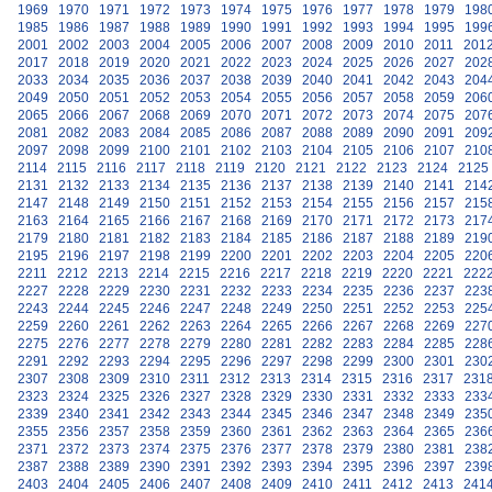
1969
1970
1971
1972
1973
1974
1975
1976
1977
1978
1979
198
1985
1986
1987
1988
1989
1990
1991
1992
1993
1994
1995
199
2001
2002
2003
2004
2005
2006
2007
2008
2009
2010
2011
201
2017
2018
2019
2020
2021
2022
2023
2024
2025
2026
2027
202
2033
2034
2035
2036
2037
2038
2039
2040
2041
2042
2043
204
2049
2050
2051
2052
2053
2054
2055
2056
2057
2058
2059
206
2065
2066
2067
2068
2069
2070
2071
2072
2073
2074
2075
207
2081
2082
2083
2084
2085
2086
2087
2088
2089
2090
2091
209
2097
2098
2099
2100
2101
2102
2103
2104
2105
2106
2107
210
2114
2115
2116
2117
2118
2119
2120
2121
2122
2123
2124
2125
2131
2132
2133
2134
2135
2136
2137
2138
2139
2140
2141
214
2147
2148
2149
2150
2151
2152
2153
2154
2155
2156
2157
215
2163
2164
2165
2166
2167
2168
2169
2170
2171
2172
2173
217
2179
2180
2181
2182
2183
2184
2185
2186
2187
2188
2189
219
2195
2196
2197
2198
2199
2200
2201
2202
2203
2204
2205
220
2211
2212
2213
2214
2215
2216
2217
2218
2219
2220
2221
222
2227
2228
2229
2230
2231
2232
2233
2234
2235
2236
2237
223
2243
2244
2245
2246
2247
2248
2249
2250
2251
2252
2253
225
2259
2260
2261
2262
2263
2264
2265
2266
2267
2268
2269
227
2275
2276
2277
2278
2279
2280
2281
2282
2283
2284
2285
228
2291
2292
2293
2294
2295
2296
2297
2298
2299
2300
2301
230
2307
2308
2309
2310
2311
2312
2313
2314
2315
2316
2317
231
2323
2324
2325
2326
2327
2328
2329
2330
2331
2332
2333
233
2339
2340
2341
2342
2343
2344
2345
2346
2347
2348
2349
235
2355
2356
2357
2358
2359
2360
2361
2362
2363
2364
2365
236
2371
2372
2373
2374
2375
2376
2377
2378
2379
2380
2381
238
2387
2388
2389
2390
2391
2392
2393
2394
2395
2396
2397
239
2403
2404
2405
2406
2407
2408
2409
2410
2411
2412
2413
241