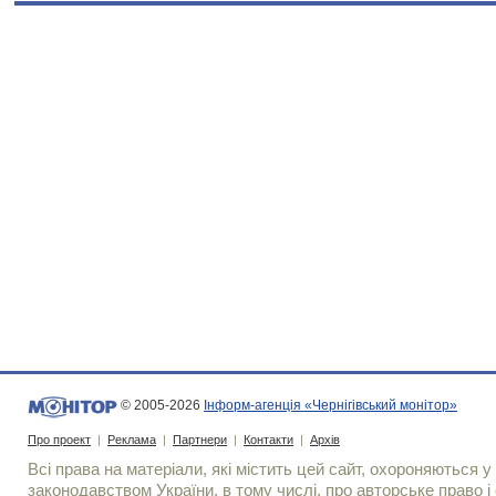
© 2005-2026
Інформ-агенція «Чернігівський монітор»
Про проект
|
Реклама
|
Партнери
|
Контакти
|
Архів
Всі права на матеріали, які містить цей сайт, охороняються у 
законодавством України, в тому числі, про авторське право і 