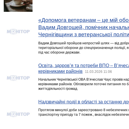
«Допомога ветеранам – це мій обов
Вадим Довгошей, помічник начальн
Чернігівщини з ветеранської політ
Вадим Довгошей пройшов непростий шлях — від добров
територіальної оборони до спецпризначенця поліції, 
під час оборони держави.
Освіта, здоров’я та потреби ВПО ­– В’яче
керівниками районів
11.03.2026 11:06
Начальник Чернігівської ОВА В’ячеслав Чаус провів нар
керівниками районів. Обговорили поточні питання по 
життєдіяльності громад.
Надзвичайні події в області за останню до
Протягом минулої доби зареєстровано 8 небезпечних п
транспортну пригоду та 7 пожеж., внаслідок небезпеч