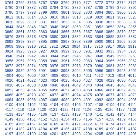
3764
3765
3766
3767
3768
3769
3770
3771
3772
3773
3774
377
3780
3781
3782
3783
3784
3785
3786
3787
3788
3789
3790
379
3796
3797
3798
3799
3800
3801
3802
3803
3804
3805
3806
380
3812
3813
3814
3815
3816
3817
3818
3819
3820
3821
3822
382
3828
3829
3830
3831
3832
3833
3834
3835
3836
3837
3838
383
3844
3845
3846
3847
3848
3849
3850
3851
3852
3853
3854
385
3860
3861
3862
3863
3864
3865
3866
3867
3868
3869
3870
387
3876
3877
3878
3879
3880
3881
3882
3883
3884
3885
3886
388
3892
3893
3894
3895
3896
3897
3898
3899
3900
3901
3902
390
3908
3909
3910
3911
3912
3913
3914
3915
3916
3917
3918
391
3924
3925
3926
3927
3928
3929
3930
3931
3932
3933
3934
393
3940
3941
3942
3943
3944
3945
3946
3947
3948
3949
3950
395
3956
3957
3958
3959
3960
3961
3962
3963
3964
3965
3966
396
3972
3973
3974
3975
3976
3977
3978
3979
3980
3981
3982
398
3988
3989
3990
3991
3992
3993
3994
3995
3996
3997
3998
399
4004
4005
4006
4007
4008
4009
4010
4011
4012
4013
4014
401
4020
4021
4022
4023
4024
4025
4026
4027
4028
4029
4030
403
4036
4037
4038
4039
4040
4041
4042
4043
4044
4045
4046
404
4052
4053
4054
4055
4056
4057
4058
4059
4060
4061
4062
406
4068
4069
4070
4071
4072
4073
4074
4075
4076
4077
4078
407
4084
4085
4086
4087
4088
4089
4090
4091
4092
4093
4094
409
4100
4101
4102
4103
4104
4105
4106
4107
4108
4109
4110
4111
4117
4118
4119
4120
4121
4122
4123
4124
4125
4126
4127
4128
4133
4134
4135
4136
4137
4138
4139
4140
4141
4142
4143
414
4149
4150
4151
4152
4153
4154
4155
4156
4157
4158
4159
416
4165
4166
4167
4168
4169
4170
4171
4172
4173
4174
4175
417
4181
4182
4183
4184
4185
4186
4187
4188
4189
4190
4191
419
4197
4198
4199
4200
4201
4202
4203
4204
4205
4206
4207
420