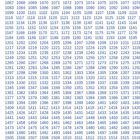
1067
1068
1069
1070
1071
1072
1073
1074
1075
1076
1077
107
1083
1084
1085
1086
1087
1088
1089
1090
1091
1092
1093
109
1099
1100
1101
1102
1103
1104
1105
1106
1107
1108
1109
1110
1116
1117
1118
1119
1120
1121
1122
1123
1124
1125
1126
1127
1133
1134
1135
1136
1137
1138
1139
1140
1141
1142
1143
1144
1150
1151
1152
1153
1154
1155
1156
1157
1158
1159
1160
1161
1167
1168
1169
1170
1171
1172
1173
1174
1175
1176
1177
1178
1184
1185
1186
1187
1188
1189
1190
1191
1192
1193
1194
1195
1201
1202
1203
1204
1205
1206
1207
1208
1209
1210
1211
121
1217
1218
1219
1220
1221
1222
1223
1224
1225
1226
1227
122
1233
1234
1235
1236
1237
1238
1239
1240
1241
1242
1243
124
1249
1250
1251
1252
1253
1254
1255
1256
1257
1258
1259
126
1265
1266
1267
1268
1269
1270
1271
1272
1273
1274
1275
127
1281
1282
1283
1284
1285
1286
1287
1288
1289
1290
1291
129
1297
1298
1299
1300
1301
1302
1303
1304
1305
1306
1307
130
1313
1314
1315
1316
1317
1318
1319
1320
1321
1322
1323
132
1329
1330
1331
1332
1333
1334
1335
1336
1337
1338
1339
134
1345
1346
1347
1348
1349
1350
1351
1352
1353
1354
1355
135
1361
1362
1363
1364
1365
1366
1367
1368
1369
1370
1371
137
1377
1378
1379
1380
1381
1382
1383
1384
1385
1386
1387
138
1393
1394
1395
1396
1397
1398
1399
1400
1401
1402
1403
140
1409
1410
1411
1412
1413
1414
1415
1416
1417
1418
1419
142
1425
1426
1427
1428
1429
1430
1431
1432
1433
1434
1435
143
1441
1442
1443
1444
1445
1446
1447
1448
1449
1450
1451
145
1457
1458
1459
1460
1461
1462
1463
1464
1465
1466
1467
146
1473
1474
1475
1476
1477
1478
1479
1480
1481
1482
1483
148
1489
1490
1491
1492
1493
1494
1495
1496
1497
1498
1499
150
1505
1506
1507
1508
1509
1510
1511
1512
1513
1514
1515
151