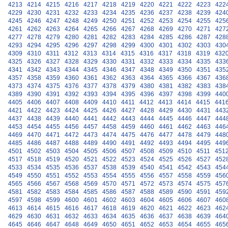
4213
4214
4215
4216
4217
4218
4219
4220
4221
4222
4223
422
4229
4230
4231
4232
4233
4234
4235
4236
4237
4238
4239
424
4245
4246
4247
4248
4249
4250
4251
4252
4253
4254
4255
425
4261
4262
4263
4264
4265
4266
4267
4268
4269
4270
4271
427
4277
4278
4279
4280
4281
4282
4283
4284
4285
4286
4287
428
4293
4294
4295
4296
4297
4298
4299
4300
4301
4302
4303
430
4309
4310
4311
4312
4313
4314
4315
4316
4317
4318
4319
432
4325
4326
4327
4328
4329
4330
4331
4332
4333
4334
4335
433
4341
4342
4343
4344
4345
4346
4347
4348
4349
4350
4351
435
4357
4358
4359
4360
4361
4362
4363
4364
4365
4366
4367
436
4373
4374
4375
4376
4377
4378
4379
4380
4381
4382
4383
438
4389
4390
4391
4392
4393
4394
4395
4396
4397
4398
4399
440
4405
4406
4407
4408
4409
4410
4411
4412
4413
4414
4415
441
4421
4422
4423
4424
4425
4426
4427
4428
4429
4430
4431
443
4437
4438
4439
4440
4441
4442
4443
4444
4445
4446
4447
444
4453
4454
4455
4456
4457
4458
4459
4460
4461
4462
4463
446
4469
4470
4471
4472
4473
4474
4475
4476
4477
4478
4479
448
4485
4486
4487
4488
4489
4490
4491
4492
4493
4494
4495
449
4501
4502
4503
4504
4505
4506
4507
4508
4509
4510
4511
451
4517
4518
4519
4520
4521
4522
4523
4524
4525
4526
4527
452
4533
4534
4535
4536
4537
4538
4539
4540
4541
4542
4543
454
4549
4550
4551
4552
4553
4554
4555
4556
4557
4558
4559
456
4565
4566
4567
4568
4569
4570
4571
4572
4573
4574
4575
457
4581
4582
4583
4584
4585
4586
4587
4588
4589
4590
4591
459
4597
4598
4599
4600
4601
4602
4603
4604
4605
4606
4607
460
4613
4614
4615
4616
4617
4618
4619
4620
4621
4622
4623
462
4629
4630
4631
4632
4633
4634
4635
4636
4637
4638
4639
464
4645
4646
4647
4648
4649
4650
4651
4652
4653
4654
4655
465