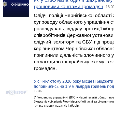
які у СІЗО налагодили шахрайську
грошовими коштами громадян
16.0
Слідчі поліції Чернігівської област
супроводу обласного управління с
розслідувань, відділу протидії кібе
співробітників Державної установи
слідчий ізолятор» та СБУ, під про
керівництвом Чернігівської обласн
припинили діяльність злочинного у
налагодило шахрайську схему із 
громадян.
У січні-лютому 2026 року місцеві бюджети
поповнились на 1,9 мільярдів гривень пода
12:36
У Головному управлінні ДПС у Чернігівській області по
бюджетів усіх рівнів Чернігівської області за січень-л
грн від сплати податків і зборів.