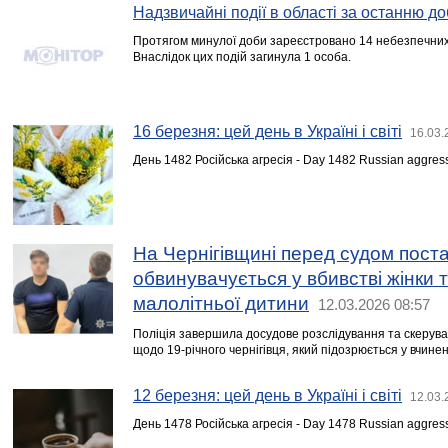
Надзвичайні події в області за останню до
Протягом минулої доби зареєстровано 14 небезпечних 
Внаслідок цих подій загинула 1 особа.
16 березня: цей день в Україні і світі
16.03.
День 1482 Російська агресія - Day 1482 Russian aggres
На Чернігівщині перед судом пост
обвинувачується у вбивстві жінки 
малолітньої дитини
12.03.2026 08:57
Поліція завершила досудове розслідування та скерува
щодо 19-річного чернігівця, який підозрюється у вчинен
12 березня: цей день в Україні і світі
12.03.
День 1478 Російська агресія - Day 1478 Russian aggres