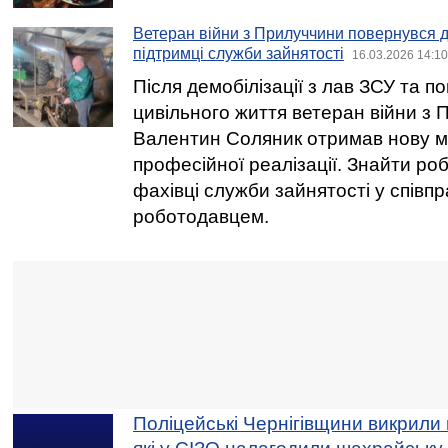
Ветеран війни з Прилуччини повернувся д
підтримці служби зайнятості
16.03.2026 14:10
Після демобілізації з лав ЗСУ та п
цивільного життя ветеран війни з
Валентин Соляник отримав нову м
професійної реалізації. Знайти р
фахівці служби зайнятості у співпр
роботодавцем.
Поліцейські Чернігівщини викрили 