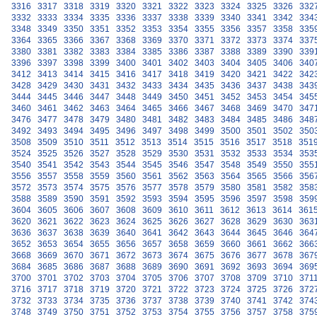
3316
3317
3318
3319
3320
3321
3322
3323
3324
3325
3326
332
3332
3333
3334
3335
3336
3337
3338
3339
3340
3341
3342
334
3348
3349
3350
3351
3352
3353
3354
3355
3356
3357
3358
335
3364
3365
3366
3367
3368
3369
3370
3371
3372
3373
3374
337
3380
3381
3382
3383
3384
3385
3386
3387
3388
3389
3390
339
3396
3397
3398
3399
3400
3401
3402
3403
3404
3405
3406
340
3412
3413
3414
3415
3416
3417
3418
3419
3420
3421
3422
342
3428
3429
3430
3431
3432
3433
3434
3435
3436
3437
3438
343
3444
3445
3446
3447
3448
3449
3450
3451
3452
3453
3454
345
3460
3461
3462
3463
3464
3465
3466
3467
3468
3469
3470
347
3476
3477
3478
3479
3480
3481
3482
3483
3484
3485
3486
348
3492
3493
3494
3495
3496
3497
3498
3499
3500
3501
3502
350
3508
3509
3510
3511
3512
3513
3514
3515
3516
3517
3518
351
3524
3525
3526
3527
3528
3529
3530
3531
3532
3533
3534
353
3540
3541
3542
3543
3544
3545
3546
3547
3548
3549
3550
355
3556
3557
3558
3559
3560
3561
3562
3563
3564
3565
3566
356
3572
3573
3574
3575
3576
3577
3578
3579
3580
3581
3582
358
3588
3589
3590
3591
3592
3593
3594
3595
3596
3597
3598
359
3604
3605
3606
3607
3608
3609
3610
3611
3612
3613
3614
361
3620
3621
3622
3623
3624
3625
3626
3627
3628
3629
3630
363
3636
3637
3638
3639
3640
3641
3642
3643
3644
3645
3646
364
3652
3653
3654
3655
3656
3657
3658
3659
3660
3661
3662
366
3668
3669
3670
3671
3672
3673
3674
3675
3676
3677
3678
367
3684
3685
3686
3687
3688
3689
3690
3691
3692
3693
3694
369
3700
3701
3702
3703
3704
3705
3706
3707
3708
3709
3710
371
3716
3717
3718
3719
3720
3721
3722
3723
3724
3725
3726
372
3732
3733
3734
3735
3736
3737
3738
3739
3740
3741
3742
374
3748
3749
3750
3751
3752
3753
3754
3755
3756
3757
3758
375