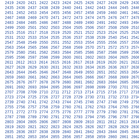
2419
2420
2421
2422
2423
2424
2425
2426
2427
2428
2429
243
2435
2436
2437
2438
2439
2440
2441
2442
2443
2444
2445
244
2451
2452
2453
2454
2455
2456
2457
2458
2459
2460
2461
246
2467
2468
2469
2470
2471
2472
2473
2474
2475
2476
2477
247
2483
2484
2485
2486
2487
2488
2489
2490
2491
2492
2493
249
2499
2500
2501
2502
2503
2504
2505
2506
2507
2508
2509
251
2515
2516
2517
2518
2519
2520
2521
2522
2523
2524
2525
252
2531
2532
2533
2534
2535
2536
2537
2538
2539
2540
2541
254
2547
2548
2549
2550
2551
2552
2553
2554
2555
2556
2557
255
2563
2564
2565
2566
2567
2568
2569
2570
2571
2572
2573
257
2579
2580
2581
2582
2583
2584
2585
2586
2587
2588
2589
259
2595
2596
2597
2598
2599
2600
2601
2602
2603
2604
2605
260
2611
2612
2613
2614
2615
2616
2617
2618
2619
2620
2621
262
2627
2628
2629
2630
2631
2632
2633
2634
2635
2636
2637
263
2643
2644
2645
2646
2647
2648
2649
2650
2651
2652
2653
265
2659
2660
2661
2662
2663
2664
2665
2666
2667
2668
2669
267
2675
2676
2677
2678
2679
2680
2681
2682
2683
2684
2685
268
2691
2692
2693
2694
2695
2696
2697
2698
2699
2700
2701
270
2707
2708
2709
2710
2711
2712
2713
2714
2715
2716
2717
271
2723
2724
2725
2726
2727
2728
2729
2730
2731
2732
2733
273
2739
2740
2741
2742
2743
2744
2745
2746
2747
2748
2749
275
2755
2756
2757
2758
2759
2760
2761
2762
2763
2764
2765
276
2771
2772
2773
2774
2775
2776
2777
2778
2779
2780
2781
278
2787
2788
2789
2790
2791
2792
2793
2794
2795
2796
2797
279
2803
2804
2805
2806
2807
2808
2809
2810
2811
2812
2813
281
2819
2820
2821
2822
2823
2824
2825
2826
2827
2828
2829
283
2835
2836
2837
2838
2839
2840
2841
2842
2843
2844
2845
284
2851
2852
2853
2854
2855
2856
2857
2858
2859
2860
2861
286