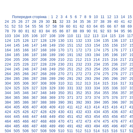
Попередня сторінка
|
1
2
3
4
5
6
7
8
9
10
11
12
13
14
15
24
25
26
27
28
29
30
31
32
33
34
35
36
37
38
39
40
41
42
51
52
53
54
55
56
57
58
59
60
61
62
63
64
65
66
67
68
69
78
79
80
81
82
83
84
85
86
87
88
89
90
91
92
93
94
95
96
103
104
105
106
107
108
109
110
111
112
113
114
115
116
117
124
125
126
127
128
129
130
131
132
133
134
135
136
137
1
144
145
146
147
148
149
150
151
152
153
154
155
156
157
1
164
165
166
167
168
169
170
171
172
173
174
175
176
177
1
184
185
186
187
188
189
190
191
192
193
194
195
196
197
1
204
205
206
207
208
209
210
211
212
213
214
215
216
217
2
224
225
226
227
228
229
230
231
232
233
234
235
236
237
2
244
245
246
247
248
249
250
251
252
253
254
255
256
257
2
264
265
266
267
268
269
270
271
272
273
274
275
276
277
2
284
285
286
287
288
289
290
291
292
293
294
295
296
297
2
304
305
306
307
308
309
310
311
312
313
314
315
316
317
3
324
325
326
327
328
329
330
331
332
333
334
335
336
337
3
344
345
346
347
348
349
350
351
352
353
354
355
356
357
3
364
365
366
367
368
369
370
371
372
373
374
375
376
377
3
384
385
386
387
388
389
390
391
392
393
394
395
396
397
3
404
405
406
407
408
409
410
411
412
413
414
415
416
417
4
424
425
426
427
428
429
430
431
432
433
434
435
436
437
4
444
445
446
447
448
449
450
451
452
453
454
455
456
457
4
464
465
466
467
468
469
470
471
472
473
474
475
476
477
4
484
485
486
487
488
489
490
491
492
493
494
495
496
497
4
504
505
506
507
508
509
510
511
512
513
514
515
516
517
5