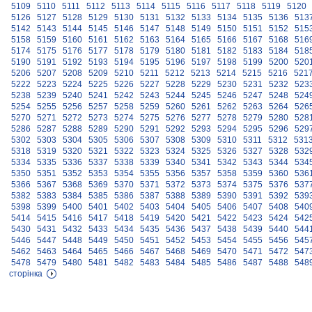
5109
5110
5111
5112
5113
5114
5115
5116
5117
5118
5119
5120
5126
5127
5128
5129
5130
5131
5132
5133
5134
5135
5136
513
5142
5143
5144
5145
5146
5147
5148
5149
5150
5151
5152
515
5158
5159
5160
5161
5162
5163
5164
5165
5166
5167
5168
516
5174
5175
5176
5177
5178
5179
5180
5181
5182
5183
5184
518
5190
5191
5192
5193
5194
5195
5196
5197
5198
5199
5200
520
5206
5207
5208
5209
5210
5211
5212
5213
5214
5215
5216
521
5222
5223
5224
5225
5226
5227
5228
5229
5230
5231
5232
523
5238
5239
5240
5241
5242
5243
5244
5245
5246
5247
5248
524
5254
5255
5256
5257
5258
5259
5260
5261
5262
5263
5264
526
5270
5271
5272
5273
5274
5275
5276
5277
5278
5279
5280
528
5286
5287
5288
5289
5290
5291
5292
5293
5294
5295
5296
529
5302
5303
5304
5305
5306
5307
5308
5309
5310
5311
5312
531
5318
5319
5320
5321
5322
5323
5324
5325
5326
5327
5328
532
5334
5335
5336
5337
5338
5339
5340
5341
5342
5343
5344
534
5350
5351
5352
5353
5354
5355
5356
5357
5358
5359
5360
536
5366
5367
5368
5369
5370
5371
5372
5373
5374
5375
5376
537
5382
5383
5384
5385
5386
5387
5388
5389
5390
5391
5392
539
5398
5399
5400
5401
5402
5403
5404
5405
5406
5407
5408
540
5414
5415
5416
5417
5418
5419
5420
5421
5422
5423
5424
542
5430
5431
5432
5433
5434
5435
5436
5437
5438
5439
5440
544
5446
5447
5448
5449
5450
5451
5452
5453
5454
5455
5456
545
5462
5463
5464
5465
5466
5467
5468
5469
5470
5471
5472
547
5478
5479
5480
5481
5482
5483
5484
5485
5486
5487
5488
548
сторінка