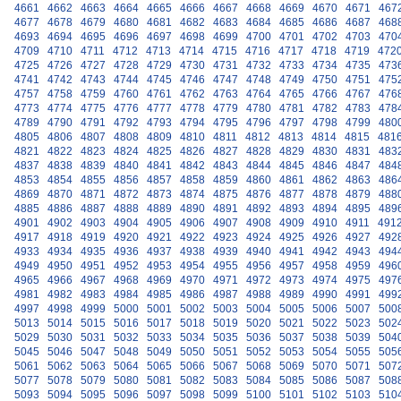
4661
4662
4663
4664
4665
4666
4667
4668
4669
4670
4671
467
4677
4678
4679
4680
4681
4682
4683
4684
4685
4686
4687
468
4693
4694
4695
4696
4697
4698
4699
4700
4701
4702
4703
470
4709
4710
4711
4712
4713
4714
4715
4716
4717
4718
4719
472
4725
4726
4727
4728
4729
4730
4731
4732
4733
4734
4735
473
4741
4742
4743
4744
4745
4746
4747
4748
4749
4750
4751
475
4757
4758
4759
4760
4761
4762
4763
4764
4765
4766
4767
476
4773
4774
4775
4776
4777
4778
4779
4780
4781
4782
4783
478
4789
4790
4791
4792
4793
4794
4795
4796
4797
4798
4799
480
4805
4806
4807
4808
4809
4810
4811
4812
4813
4814
4815
481
4821
4822
4823
4824
4825
4826
4827
4828
4829
4830
4831
483
4837
4838
4839
4840
4841
4842
4843
4844
4845
4846
4847
484
4853
4854
4855
4856
4857
4858
4859
4860
4861
4862
4863
486
4869
4870
4871
4872
4873
4874
4875
4876
4877
4878
4879
488
4885
4886
4887
4888
4889
4890
4891
4892
4893
4894
4895
489
4901
4902
4903
4904
4905
4906
4907
4908
4909
4910
4911
491
4917
4918
4919
4920
4921
4922
4923
4924
4925
4926
4927
492
4933
4934
4935
4936
4937
4938
4939
4940
4941
4942
4943
494
4949
4950
4951
4952
4953
4954
4955
4956
4957
4958
4959
496
4965
4966
4967
4968
4969
4970
4971
4972
4973
4974
4975
497
4981
4982
4983
4984
4985
4986
4987
4988
4989
4990
4991
499
4997
4998
4999
5000
5001
5002
5003
5004
5005
5006
5007
500
5013
5014
5015
5016
5017
5018
5019
5020
5021
5022
5023
502
5029
5030
5031
5032
5033
5034
5035
5036
5037
5038
5039
504
5045
5046
5047
5048
5049
5050
5051
5052
5053
5054
5055
505
5061
5062
5063
5064
5065
5066
5067
5068
5069
5070
5071
507
5077
5078
5079
5080
5081
5082
5083
5084
5085
5086
5087
508
5093
5094
5095
5096
5097
5098
5099
5100
5101
5102
5103
510