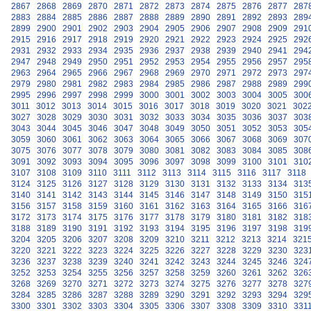
2867
2868
2869
2870
2871
2872
2873
2874
2875
2876
2877
287
2883
2884
2885
2886
2887
2888
2889
2890
2891
2892
2893
289
2899
2900
2901
2902
2903
2904
2905
2906
2907
2908
2909
291
2915
2916
2917
2918
2919
2920
2921
2922
2923
2924
2925
292
2931
2932
2933
2934
2935
2936
2937
2938
2939
2940
2941
294
2947
2948
2949
2950
2951
2952
2953
2954
2955
2956
2957
295
2963
2964
2965
2966
2967
2968
2969
2970
2971
2972
2973
297
2979
2980
2981
2982
2983
2984
2985
2986
2987
2988
2989
299
2995
2996
2997
2998
2999
3000
3001
3002
3003
3004
3005
300
3011
3012
3013
3014
3015
3016
3017
3018
3019
3020
3021
302
3027
3028
3029
3030
3031
3032
3033
3034
3035
3036
3037
303
3043
3044
3045
3046
3047
3048
3049
3050
3051
3052
3053
305
3059
3060
3061
3062
3063
3064
3065
3066
3067
3068
3069
307
3075
3076
3077
3078
3079
3080
3081
3082
3083
3084
3085
308
3091
3092
3093
3094
3095
3096
3097
3098
3099
3100
3101
310
3107
3108
3109
3110
3111
3112
3113
3114
3115
3116
3117
3118
3124
3125
3126
3127
3128
3129
3130
3131
3132
3133
3134
313
3140
3141
3142
3143
3144
3145
3146
3147
3148
3149
3150
315
3156
3157
3158
3159
3160
3161
3162
3163
3164
3165
3166
316
3172
3173
3174
3175
3176
3177
3178
3179
3180
3181
3182
318
3188
3189
3190
3191
3192
3193
3194
3195
3196
3197
3198
319
3204
3205
3206
3207
3208
3209
3210
3211
3212
3213
3214
321
3220
3221
3222
3223
3224
3225
3226
3227
3228
3229
3230
323
3236
3237
3238
3239
3240
3241
3242
3243
3244
3245
3246
324
3252
3253
3254
3255
3256
3257
3258
3259
3260
3261
3262
326
3268
3269
3270
3271
3272
3273
3274
3275
3276
3277
3278
327
3284
3285
3286
3287
3288
3289
3290
3291
3292
3293
3294
329
3300
3301
3302
3303
3304
3305
3306
3307
3308
3309
3310
331