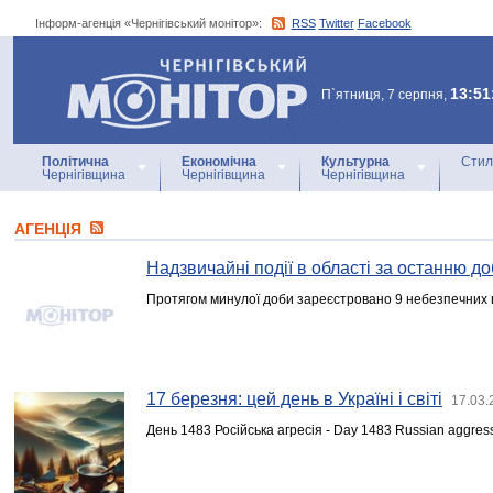
Інформ-агенція «Чернігівський монітор»:
RSS
Twitter
Facebook
Інформ-агенція
«Чернігівський монітор»
13:51
П`ятниця, 7 серпня,
Політична
Економічна
Культурна
Стил
Чернігівщина
Чернігівщина
Чернігівщина
АГЕНЦIЯ
Надзвичайні події в області за останню до
Протягом минулої доби зареєстровано 9 небезпечних п
17 березня: цей день в Україні і світі
17.03.
День 1483 Російська агресія - Day 1483 Russian aggres