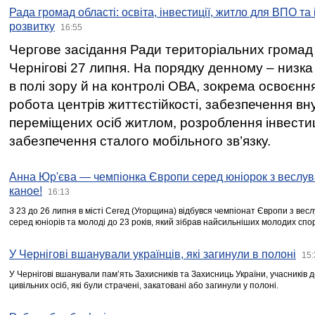
Рада громад області: освіта, інвестиції, житло для ВПО та
розвитку
16:55
Чергове засідання Ради територіальних громад 
Чернігові 27 липня. На порядку денному – низка
в полі зору й на контролі ОВА, зокрема освоєння
робота центрів життєстійкості, забезпечення вн
переміщених осіб житлом, розроблення інвестиц
забезпечення сталого мобільного зв’язку.
Анна Юр'єва — чемпіонка Європи серед юніорок з веслув
каное!
16:13
З 23 до 26 липня в місті Сегед (Угорщина) відбувся чемпіонат Європи з вес
серед юніорів та молоді до 23 років, який зібрав найсильніших молодих спо
У Чернігові вшанували українців, які загинули в полоні
15:
У Чернігові вшанували пам’ять Захисників та Захисниць України, учасників
цивільних осіб, які були страчені, закатовані або загинули у полоні.