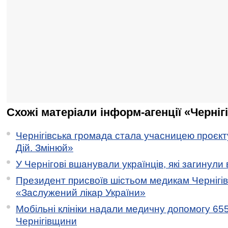
Схожі матеріали інформ-агенції «Черніг
Чернігівська громада стала учасницею проєкту 
Дій. Змінюй»
У Чернігові вшанували українців, які загинули 
Президент присвоїв шістьом медикам Чернігі
«Заслужений лікар України»
Мобільні клініки надали медичну допомогу 65
Чернігівщини