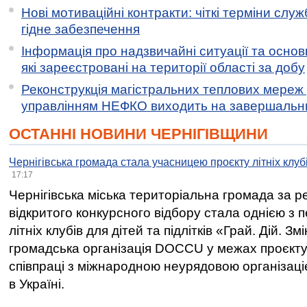
Нові мотиваційні контракти: чіткі терміни служ
гідне забезпечення
Інформація про надзвичайні ситуації та основн
які зареєстровані на території області за добу
Реконструкція магістральних теплових мереж у
управлінням НЕФКО виходить на завершальн
ОСТАННІ НОВИНИ ЧЕРНІГІВЩИНИ
Чернігівська громада стала учасницею проєкту літніх клуб
17:17
Чернігівська міська територіальна громада за 
відкритого конкурсного відбору стала однією з
літніх клубів для дітей та підлітків «Грай. Дій. З
громадська організація DOCCU у межах проєкту 
співпраці з міжнародною неурядовою організаціє
в Україні.