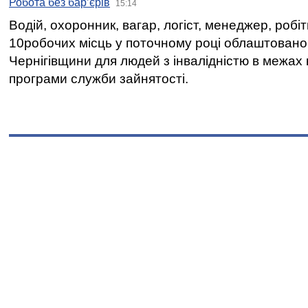
Робота без бар’єрів
15:14
Водій, охоронник, вагар, логіст, менеджер, робі
10робочих місць у поточному році облаштован
Чернігівщини для людей з інвалідністю в межах
програми служби зайнятості.