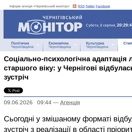
Інформ-агенція «Чернігівський монітор»:
RSS
Twitter
Facebook
Інформ-агенція
«Чернігівський монітор»
20:29:4
Субота, 8 серпня,
Політична
Економічна
Культурна
Стил
Чернігівщина
Чернігівщина
Чернігівщина
Соціально-психологічна адаптація
старшого віку: у Чернігові відбула
зустріч
09.06.2026 09:44
—
Агенцiя
Сьогодні у змішаному форматі відб
зустріч з реалізації в області пріор