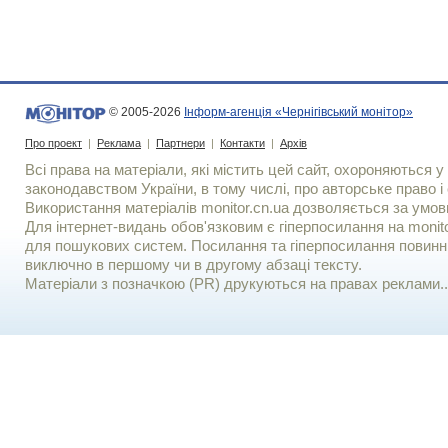
© 2005-2026
Інформ-агенція «Чернігівський монітор»
Про проект
|
Реклама
|
Партнери
|
Контакти
|
Архів
Всі права на матеріали, які містить цей сайт, охороняються у 
законодавством України, в тому числі, про авторське право і 
Використання матерiалiв monitor.cn.ua дозволяється за умов
Для iнтернет-видань обов'язковим є гiперпосилання на monito
для пошукових систем. Посилання та гіперпосилання повинні
виключно в першому чи в другому абзаці тексту.
Матеріали з позначкою (PR) друкуються на правах реклами..