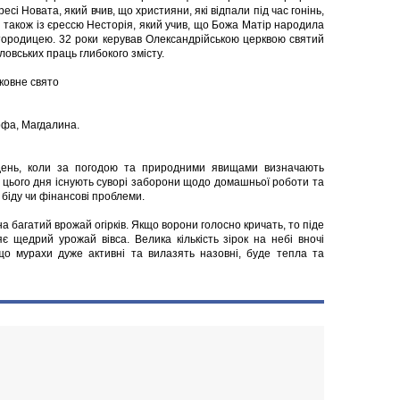
сі Новата, який вчив, що християни, які відпали під час гонінь,
 також із єрессю Несторія, який учив, що Божа Матір народила
истородицею. 32 роки керував Олександрійською церквою святий
ловських праць глибокого змісту.
ковне свято
рфа, Магдалина.
день, коли за погодою та природними явищами визначають
ож цього дня існують суворі заборони щодо домашньої роботи та
біду чи фінансові проблеми.
а багатий врожай огірків. Якщо ворони голосно кричать, то піде
 щедрий урожай вівса. Велика кількість зірок на небі вночі
кщо мурахи дуже активні та вилазять назовні, буде тепла та