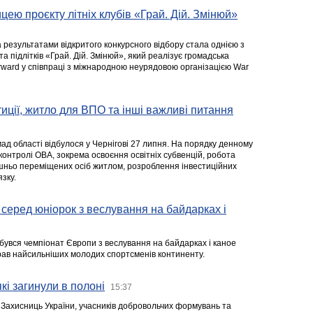
цею проєкту літніх клубів «Грай. Дій. Змінюй»
а результатами відкритого конкурсного відбору стала однією з
та підлітків «Грай. Дій. Змінюй», який реалізує громадська
rward у співпраці з міжнародною неурядовою організацією War
стиції, житло для ВПО та інші важливі питання
ад області відбулося у Чернігові 27 липня. На порядку денному
 контролі ОВА, зокрема освоєння освітніх субвенцій, робота
ішньо переміщених осіб житлом, розроблення інвестиційних
зку.
серед юніорок з веслування на байдарках і
ідбувся чемпіонат Європи з веслування на байдарках і каное
ібрав найсильніших молодих спортсменів континенту.
кі загинули в полоні
15:37
а Захисниць України, учасників добровольчих формувань та