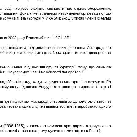
нізація світової архівної спільноти, що сприяє збереженню,
ї спадщини. Вона є нейтральною неурядовою організацією, що
всьому світі. На сьогодні у МРА близько 1,5 тисяч членів із більш
рвня 2008 року Генасамблеєю ILAC і IAF.
ьна ініціатива, підтримана спільним рішенням Міжнародного
робітництвом з акредитації лабораторій з метою привернення
ене рішення під час вибору лабораторії, тому що саме за
сть, неупередженість і можливості лабораторії.
ад 30 років тому, входять представники органів з акредитації з
сьому світу підписано Угоду, яка сприяє розширенню товарів і
и для підтримки міжнародної торгівлі за допомогою зниження
реалізована одна з цілей вільної торгівлі: випробувано одного
 (1886-1965), японського композитора, диригента, музичного
оположників нового напряму музичного мистецтва в Японії;