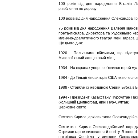
100 років від дня народження Віталія Ле
різьблення по дереву;
100 років від дня народження Олександра Гр
75 років від дня народження Валерія Іванов
поета-пісняра, директора та художнього кер
музично-драматичного театру імені Тараса Ш
Ще цього дня:
1920 - Польськими військами, що відступ
Миколаївський ланцюговий міст;
1934 - На екранах уперше з'явився герой му
1984 - До Гільдії кіноакторів США як почесн
1988 - Стрибун із жердиною Сергій Бубка в Бр
1994 - Президент Казахстану Нурсултан Наз
(колишній Целіноград, нині Нур-Султан);
Церковне свято
Святого Кирила, архієпископа Олександрійсь
Святитель Кирило Олександрійський народив
Отримав гарне виховання й освіту. В юності 
патріарха Феофіла, у диякони Олександр