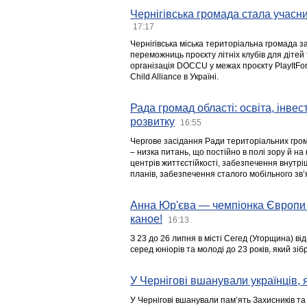
Чернігівська громада стала учасни
17:17
Чернігівська міська територіальна громада з
переможниць проєкту літніх клубів для дітей 
організація DOCCU у межах проєкту PlayItFo
Child Alliance в Україні.
Рада громад області: освіта, інве
розвитку
16:55
Чергове засідання Ради територіальних гром
– низка питань, що постійно в полі зору й на
центрів життєстійкості, забезпечення внутр
планів, забезпечення сталого мобільного зв’я
Анна Юр'єва — чемпіонка Європи 
каное!
16:13
З 23 до 26 липня в місті Сегед (Угорщина) в
серед юніорів та молоді до 23 років, який з
У Чернігові вшанували українців, я
У Чернігові вшанували пам’ять Захисників т