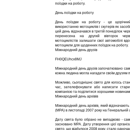
поїздки на роботу.
День поїздки на роботу
День поїздки на роботу - це щорічний
використанню мотоциклів і скутерів як засо
цей день відзначався в третій понеділок черв
перенесена на другий вівторок черв
мотоциклістів залишати свої автомобілі вд
мотоцикли для щоденних поїздок на роботу.
Міжнародний день друзів
FH0QEUhcx8MJ
Міжнародний день друзів започатковано саме 
кожна людина могла нагадати своїм друзям пр
Можливо, сьогоднішнє свято для когось ста
час, зателефонувати або написати стари
компанією та поділитися хорошими новинами
Міжнародний день архівів
Міжнародний день архівів, який відзначают
(МРА) в листопаді 2007 року на Генеральній 
Дату свята було обрано не випадково - сам
засновано МРА. Дату утворення цієї організ
свято, що відбулося 2008 року, стало одноча