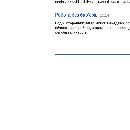
цивільних осіб, які були страчені, закатовані
Робота без бар’єрів
15:14
Водій, охоронник, вагар, логіст, менеджер, 
облаштовано роботодавцями Чернігівщини дл
служби зайнятості.