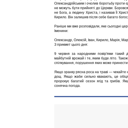
Олександрійським і очолив боротьбу проти єре
не можуть бути прийняті до Церкви. Боровся
не Бога, а людину Христа, і називав Її Хр
Кирило. Він залишив після себе багато богос
Раніше ми вже розповідали, яке сьогодні цер
Іменини:
Олександр, Олексій, Іван, Кирило, Марія, Ма
З прикмет цього дня:
9 червня за народними повір'ями такий 
майбутній врожай і те, яким буде літо. Так
спілкування, порушення яких може принести 
Якщо зранку рясна роса на траві — чекайте н
дощ. Якщо жаби сильно квакають, це обіцяє
пророкує багатий сезон ягід та грибів. Я
сонячна погода.