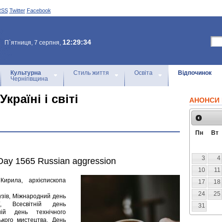
RSS
Twitter
Facebook
12:29:34
П`ятниця, 7 серпня,
Культурна
Стиль життя
Освіта
Відпочинок
Чернігівщина
країні і світі
АНОНСИ 
Пн
Вт
3
4
 Day 1565 Russian aggression
10
11
Кирила, архієпископа
17
18
24
25
узів, Міжнародний день
ії, Всесвітній день
31
ній день технічного
ького мистецтва, День