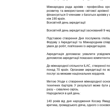
Міжнародна рада архівів - професійна орга
розвитку та використанню світової архівно
фінансується її членами з багатьох архівів у 
ніж 190 країн.
Всесвітній день акредитації
Всесвітній день акредитації заснований 9 че
Підставою створення Дня послужила глобал
Форуму з Акредитації та Міжнародним спів
уваги до робіт, пов'язаних із акредитацією.
Акредитація допомагає ухвалити усвідомл
допомогою акредитації показано компетентні
До міжнародної спільноти ILAC, створеної пон
понад 70 країн. Органами акредитації по в
послуг за межами національних кордонів.
Метою Угоди є створення міжнародної основ
технічних бар'єрів. У результаті може бути 
разу – схвалено скрізь.
Народилися в цей день:
140 років від дня народження Косаку Ямади
критика, громадського діяча, одного з основ