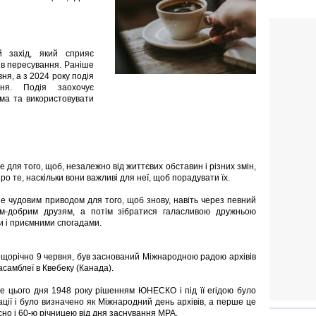
 захід, який сприяє
бів пересування. Раніше
ня, а з 2024 року подія
ня. Подія заохочує
ома та використовувати
для того, щоб, незалежно від життєвих обставин і різних змін,
о те, наскільки вони важливі для неї, щоб порадувати їх.
не чудовим приводом для того, щоб знову, навіть через певний
м-добрим друзям, а потім зібратися галасливою дружньою
 і приємними спогадами.
ь щорічно 9 червня, був заснований Міжнародною радою архівів
асамблеї в Квебеку (Канада).
е цього дня 1948 року рішенням ЮНЕСКО і під її егідою було
ації і було визначено як Міжнародний день архівів, а перше це
сно і 60-ю річницею від дня заснування МРА.