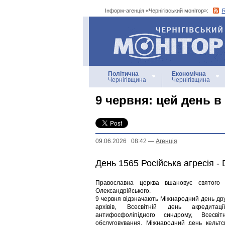
Інформ-агенція «Чернігівський монітор»:
Інформ-агенція
«Чернігівський монітор»
Політична
Економічна
Чернігівщина
Чернігівщина
9 червня: цей день в У
09.06.2026 08:42
—
Агенцiя
День 1565 Російська агресія -
Православна церква вшановує святого 
Олександрійського.
9 червня відзначають Міжнародний день др
архівів, Всесвітній день акредитац
антифосфоліпідного синдрому, Всесвіт
обслуговування, Міжнародний день кельтс