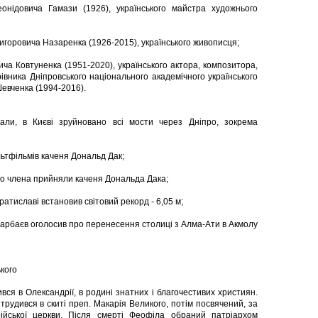
онідовича Гамази (1926), українського майстра художнього
игоровича Назаренка (1926-2015), українського живописця;
ича Ковтуненка (1951-2020), українського актора, композитора,
івника Дніпровського національного академічного українського
евченка (1994-2016).
али, в Києві зруйновано всі мости через Дніпро, зокрема
льтфільмів каченя Дональд Дак;
ого члена прийняли каченя Дональда Дака;
атиславі встановив світовий рекорд - 6,05 м;
арбаєв оголосив про перенесення столиці з Алма-Ати в Акмолу
кого
ся в Олександрії, в родині знатних і благочестивих християн.
трудився в скиті преп. Макарія Великого, потім посвячений, за
ійської церкви. Після смерті Феофіла обраний патріархом