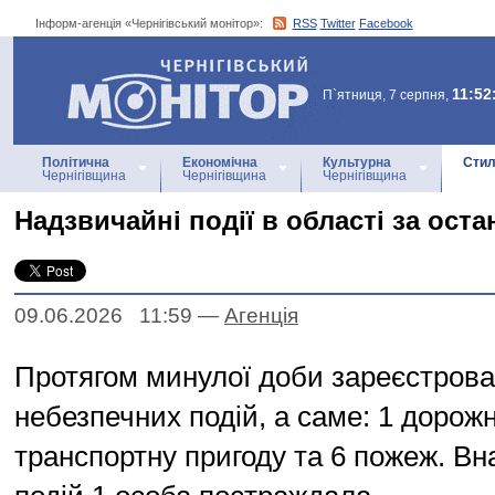
Інформ-агенція «Чернігівський монітор»:
RSS
Twitter
Facebook
Інформ-агенція
«Чернігівський монітор»
11:52
П`ятниця, 7 серпня,
Політична
Економічна
Культурна
Стил
Чернігівщина
Чернігівщина
Чернігівщина
Надзвичайні події в області за ост
09.06.2026 11:59
—
Агенцiя
Протягом минулої доби зареєстрова
небезпечних подій, а саме: 1 дорож
транспортну пригоду та 6 пожеж. Вн