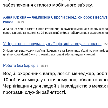
забезпечення сталого мобільного зв’язку.
Анна Юр'єва — чемпіонка Європи серед юніорок з веслув
каное!
16:13
З 23 до 26 липня в місті Сегед (Угорщина) відбувся чемпіонат Європи з вес
серед юніорів та молоді до 23 років, який зібрав найсильніших молодих спо
У Чернігові вшанували українців, які загинули в полоні
15:
У Чернігові вшанували пам’ять Захисників та Захисниць України, учасників
цивільних осіб, які були страчені, закатовані або загинули у полоні.
Робота без бар’єрів
15:14
Водій, охоронник, вагар, логіст, менеджер, робі
10робочих місць у поточному році облаштован
Чернігівщини для людей з інвалідністю в межах
програми служби зайнятості.