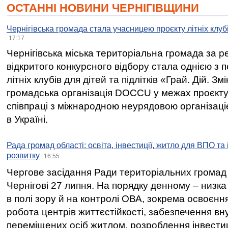
ОСТАННІ НОВИНИ ЧЕРНІГІВЩИНИ
Чернігівська громада стала учасницею проєкту літніх клуб
17:17
Чернігівська міська територіальна громада за 
відкритого конкурсного відбору стала однією з
літніх клубів для дітей та підлітків «Грай. Дій. З
громадська організація DOCCU у межах проєкту 
співпраці з міжнародною неурядовою організаціє
в Україні.
Рада громад області: освіта, інвестиції, житло для ВПО та
розвитку
16:55
Чергове засідання Ради територіальних громад 
Чернігові 27 липня. На порядку денному – низка
в полі зору й на контролі ОВА, зокрема освоєння
робота центрів життєстійкості, забезпечення вн
переміщених осіб житлом, розроблення інвестиц