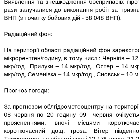
Виявлення та знешкодження боєприпасів: пірот
рази залучалися до виконання робіт за призн
ВНП (з початку бойових дій - 58 048 ВНП).
Радіаційний фон:
На території області радіаційний фон зареєст
мікрорентген/годину, в тому числі: Чернігів – 12
мкр/год., Прилуки – 14 мкр/год., Остер – 14 мк
мкр/год, Семенівка – 14 мкр/год., Сновськ – 10 м
Прогноз погоди:
За прогнозом облгідрометеоцентру на території
08 червня по 20 годину 09 червня очікуєть
проясненнями, вночі місцями короткоч
короткочасний дощ, гроза. Вітер південно
Температура по області вночі 12-17º, вдень 21-2