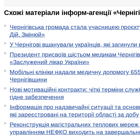
Схожі матеріали інформ-агенції «Черніг
Чернігівська громада стала учасницею проєкту 
Дій. Змінюй»
У Чернігові вшанували українців, які загинули 
Президент присвоїв шістьом медикам Чернігі
«Заслужений лікар України»
Мобільні клініки надали медичну допомогу 65
Чернігівщини
Нові мотиваційні контракти: чіткі терміни служ
гідне забезпечення
Інформація про надзвичайні ситуації та основн
які зареєстровані на території області за добу
Реконструкція магістральних теплових мереж у
управлінням НЕФКО виходить на завершальн