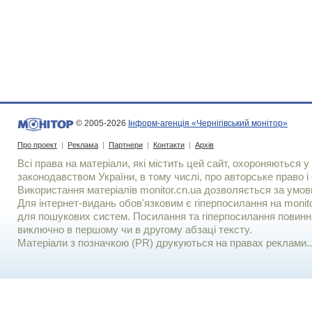
© 2005-2026
Інформ-агенція «Чернігівський монітор»
Про проект
|
Реклама
|
Партнери
|
Контакти
|
Архів
Всі права на матеріали, які містить цей сайт, охороняються у 
законодавством України, в тому числі, про авторське право і 
Використання матерiалiв monitor.cn.ua дозволяється за умов
Для iнтернет-видань обов'язковим є гiперпосилання на monito
для пошукових систем. Посилання та гіперпосилання повинні
виключно в першому чи в другому абзаці тексту.
Матеріали з позначкою (PR) друкуються на правах реклами..