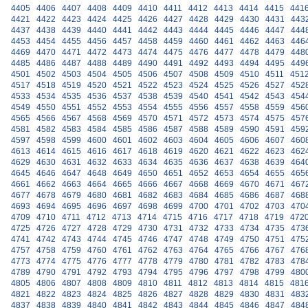
4405
4406
4407
4408
4409
4410
4411
4412
4413
4414
4415
441
4421
4422
4423
4424
4425
4426
4427
4428
4429
4430
4431
443
4437
4438
4439
4440
4441
4442
4443
4444
4445
4446
4447
444
4453
4454
4455
4456
4457
4458
4459
4460
4461
4462
4463
446
4469
4470
4471
4472
4473
4474
4475
4476
4477
4478
4479
448
4485
4486
4487
4488
4489
4490
4491
4492
4493
4494
4495
449
4501
4502
4503
4504
4505
4506
4507
4508
4509
4510
4511
451
4517
4518
4519
4520
4521
4522
4523
4524
4525
4526
4527
452
4533
4534
4535
4536
4537
4538
4539
4540
4541
4542
4543
454
4549
4550
4551
4552
4553
4554
4555
4556
4557
4558
4559
456
4565
4566
4567
4568
4569
4570
4571
4572
4573
4574
4575
457
4581
4582
4583
4584
4585
4586
4587
4588
4589
4590
4591
459
4597
4598
4599
4600
4601
4602
4603
4604
4605
4606
4607
460
4613
4614
4615
4616
4617
4618
4619
4620
4621
4622
4623
462
4629
4630
4631
4632
4633
4634
4635
4636
4637
4638
4639
464
4645
4646
4647
4648
4649
4650
4651
4652
4653
4654
4655
465
4661
4662
4663
4664
4665
4666
4667
4668
4669
4670
4671
467
4677
4678
4679
4680
4681
4682
4683
4684
4685
4686
4687
468
4693
4694
4695
4696
4697
4698
4699
4700
4701
4702
4703
470
4709
4710
4711
4712
4713
4714
4715
4716
4717
4718
4719
472
4725
4726
4727
4728
4729
4730
4731
4732
4733
4734
4735
473
4741
4742
4743
4744
4745
4746
4747
4748
4749
4750
4751
475
4757
4758
4759
4760
4761
4762
4763
4764
4765
4766
4767
476
4773
4774
4775
4776
4777
4778
4779
4780
4781
4782
4783
478
4789
4790
4791
4792
4793
4794
4795
4796
4797
4798
4799
480
4805
4806
4807
4808
4809
4810
4811
4812
4813
4814
4815
481
4821
4822
4823
4824
4825
4826
4827
4828
4829
4830
4831
483
4837
4838
4839
4840
4841
4842
4843
4844
4845
4846
4847
484