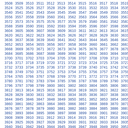
3508
3509
3510
3511
3512
3513
3514
3515
3516
3517
3518
351
3524
3525
3526
3527
3528
3529
3530
3531
3532
3533
3534
353
3540
3541
3542
3543
3544
3545
3546
3547
3548
3549
3550
355
3556
3557
3558
3559
3560
3561
3562
3563
3564
3565
3566
356
3572
3573
3574
3575
3576
3577
3578
3579
3580
3581
3582
358
3588
3589
3590
3591
3592
3593
3594
3595
3596
3597
3598
359
3604
3605
3606
3607
3608
3609
3610
3611
3612
3613
3614
361
3620
3621
3622
3623
3624
3625
3626
3627
3628
3629
3630
363
3636
3637
3638
3639
3640
3641
3642
3643
3644
3645
3646
364
3652
3653
3654
3655
3656
3657
3658
3659
3660
3661
3662
366
3668
3669
3670
3671
3672
3673
3674
3675
3676
3677
3678
367
3684
3685
3686
3687
3688
3689
3690
3691
3692
3693
3694
369
3700
3701
3702
3703
3704
3705
3706
3707
3708
3709
3710
371
3716
3717
3718
3719
3720
3721
3722
3723
3724
3725
3726
372
3732
3733
3734
3735
3736
3737
3738
3739
3740
3741
3742
374
3748
3749
3750
3751
3752
3753
3754
3755
3756
3757
3758
375
3764
3765
3766
3767
3768
3769
3770
3771
3772
3773
3774
377
3780
3781
3782
3783
3784
3785
3786
3787
3788
3789
3790
379
3796
3797
3798
3799
3800
3801
3802
3803
3804
3805
3806
380
3812
3813
3814
3815
3816
3817
3818
3819
3820
3821
3822
382
3828
3829
3830
3831
3832
3833
3834
3835
3836
3837
3838
383
3844
3845
3846
3847
3848
3849
3850
3851
3852
3853
3854
385
3860
3861
3862
3863
3864
3865
3866
3867
3868
3869
3870
387
3876
3877
3878
3879
3880
3881
3882
3883
3884
3885
3886
388
3892
3893
3894
3895
3896
3897
3898
3899
3900
3901
3902
390
3908
3909
3910
3911
3912
3913
3914
3915
3916
3917
3918
391
3924
3925
3926
3927
3928
3929
3930
3931
3932
3933
3934
393
3940
3941
3942
3943
3944
3945
3946
3947
3948
3949
3950
395