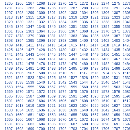
1265
1266
1267
1268
1269
1270
1271
1272
1273
1274
1275
127
1281
1282
1283
1284
1285
1286
1287
1288
1289
1290
1291
129
1297
1298
1299
1300
1301
1302
1303
1304
1305
1306
1307
130
1313
1314
1315
1316
1317
1318
1319
1320
1321
1322
1323
132
1329
1330
1331
1332
1333
1334
1335
1336
1337
1338
1339
134
1345
1346
1347
1348
1349
1350
1351
1352
1353
1354
1355
135
1361
1362
1363
1364
1365
1366
1367
1368
1369
1370
1371
137
1377
1378
1379
1380
1381
1382
1383
1384
1385
1386
1387
138
1393
1394
1395
1396
1397
1398
1399
1400
1401
1402
1403
140
1409
1410
1411
1412
1413
1414
1415
1416
1417
1418
1419
142
1425
1426
1427
1428
1429
1430
1431
1432
1433
1434
1435
143
1441
1442
1443
1444
1445
1446
1447
1448
1449
1450
1451
145
1457
1458
1459
1460
1461
1462
1463
1464
1465
1466
1467
146
1473
1474
1475
1476
1477
1478
1479
1480
1481
1482
1483
148
1489
1490
1491
1492
1493
1494
1495
1496
1497
1498
1499
150
1505
1506
1507
1508
1509
1510
1511
1512
1513
1514
1515
151
1521
1522
1523
1524
1525
1526
1527
1528
1529
1530
1531
153
1537
1538
1539
1540
1541
1542
1543
1544
1545
1546
1547
154
1553
1554
1555
1556
1557
1558
1559
1560
1561
1562
1563
156
1569
1570
1571
1572
1573
1574
1575
1576
1577
1578
1579
158
1585
1586
1587
1588
1589
1590
1591
1592
1593
1594
1595
159
1601
1602
1603
1604
1605
1606
1607
1608
1609
1610
1611
161
1617
1618
1619
1620
1621
1622
1623
1624
1625
1626
1627
162
1633
1634
1635
1636
1637
1638
1639
1640
1641
1642
1643
164
1649
1650
1651
1652
1653
1654
1655
1656
1657
1658
1659
166
1665
1666
1667
1668
1669
1670
1671
1672
1673
1674
1675
167
1681
1682
1683
1684
1685
1686
1687
1688
1689
1690
1691
169
1697
1698
1699
1700
1701
1702
1703
1704
1705
1706
1707
170