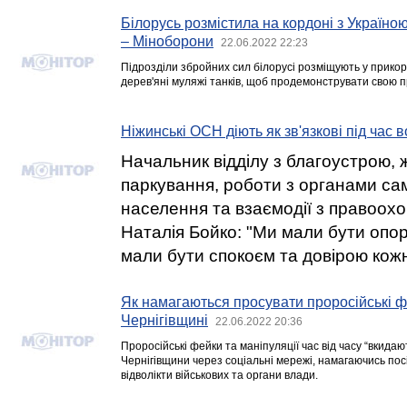
Білорусь розмістила на кордоні з Україною
– Міноборони
22.06.2022 22:23
Підрозділи збройних сил білорусі розміщують у прико
дерев'яні муляжі танків, щоб продемонструвати свою п
Ніжинські ОСН діють як зв'язкові під час 
Начальник відділу з благоустрою, 
паркування, роботи з органами сам
населення та взаємодії з правоо
Наталія Бойко: "Ми мали бути опо
мали бути спокоєм та довірою кож
Як намагаються просувати проросійські фе
Чернігівщині
22.06.2022 20:36
Проросійські фейки та маніпуляції час від часу “вкида
Чернігівщини через соціальні мережі, намагаючись посі
відволікти військових та органи влади.