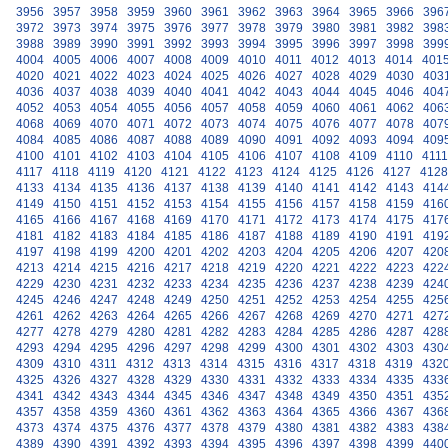
3956
3957
3958
3959
3960
3961
3962
3963
3964
3965
3966
396
3972
3973
3974
3975
3976
3977
3978
3979
3980
3981
3982
398
3988
3989
3990
3991
3992
3993
3994
3995
3996
3997
3998
399
4004
4005
4006
4007
4008
4009
4010
4011
4012
4013
4014
401
4020
4021
4022
4023
4024
4025
4026
4027
4028
4029
4030
403
4036
4037
4038
4039
4040
4041
4042
4043
4044
4045
4046
404
4052
4053
4054
4055
4056
4057
4058
4059
4060
4061
4062
406
4068
4069
4070
4071
4072
4073
4074
4075
4076
4077
4078
407
4084
4085
4086
4087
4088
4089
4090
4091
4092
4093
4094
409
4100
4101
4102
4103
4104
4105
4106
4107
4108
4109
4110
4111
4117
4118
4119
4120
4121
4122
4123
4124
4125
4126
4127
4128
4133
4134
4135
4136
4137
4138
4139
4140
4141
4142
4143
414
4149
4150
4151
4152
4153
4154
4155
4156
4157
4158
4159
416
4165
4166
4167
4168
4169
4170
4171
4172
4173
4174
4175
417
4181
4182
4183
4184
4185
4186
4187
4188
4189
4190
4191
419
4197
4198
4199
4200
4201
4202
4203
4204
4205
4206
4207
420
4213
4214
4215
4216
4217
4218
4219
4220
4221
4222
4223
422
4229
4230
4231
4232
4233
4234
4235
4236
4237
4238
4239
424
4245
4246
4247
4248
4249
4250
4251
4252
4253
4254
4255
425
4261
4262
4263
4264
4265
4266
4267
4268
4269
4270
4271
427
4277
4278
4279
4280
4281
4282
4283
4284
4285
4286
4287
428
4293
4294
4295
4296
4297
4298
4299
4300
4301
4302
4303
430
4309
4310
4311
4312
4313
4314
4315
4316
4317
4318
4319
432
4325
4326
4327
4328
4329
4330
4331
4332
4333
4334
4335
433
4341
4342
4343
4344
4345
4346
4347
4348
4349
4350
4351
435
4357
4358
4359
4360
4361
4362
4363
4364
4365
4366
4367
436
4373
4374
4375
4376
4377
4378
4379
4380
4381
4382
4383
438
4389
4390
4391
4392
4393
4394
4395
4396
4397
4398
4399
440