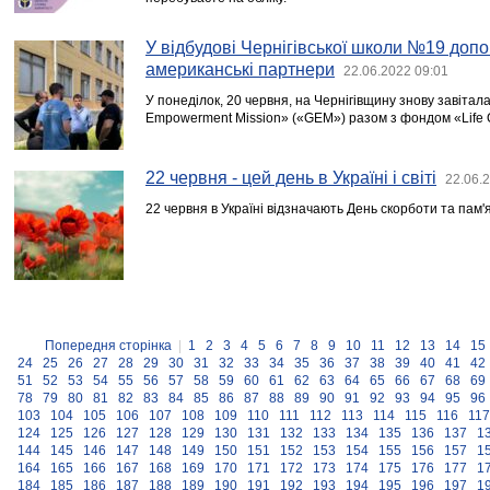
У відбудові Чернігівської школи №19 доп
американські партнери
22.06.2022 09:01
У понеділок, 20 червня, на Чернігівщину знову завітал
Empowerment Mission» («GEM») разом з фондом «Life Qu
22 червня - цей день в Україні і світі
22.06.
22 червня в Україні відзначають День скорботи та пам'я
Попередня сторінка
|
1
2
3
4
5
6
7
8
9
10
11
12
13
14
15
24
25
26
27
28
29
30
31
32
33
34
35
36
37
38
39
40
41
42
51
52
53
54
55
56
57
58
59
60
61
62
63
64
65
66
67
68
69
78
79
80
81
82
83
84
85
86
87
88
89
90
91
92
93
94
95
96
103
104
105
106
107
108
109
110
111
112
113
114
115
116
117
124
125
126
127
128
129
130
131
132
133
134
135
136
137
1
144
145
146
147
148
149
150
151
152
153
154
155
156
157
1
164
165
166
167
168
169
170
171
172
173
174
175
176
177
1
184
185
186
187
188
189
190
191
192
193
194
195
196
197
1