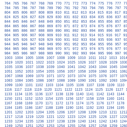
764
765
766
767
768
769
770
771
772
773
774
775
776
777
7
784
785
786
787
788
789
790
791
792
793
794
795
796
797
7
804
805
806
807
808
809
810
811
812
813
814
815
816
817
8
824
825
826
827
828
829
830
831
832
833
834
835
836
837
8
844
845
846
847
848
849
850
851
852
853
854
855
856
857
8
864
865
866
867
868
869
870
871
872
873
874
875
876
877
8
884
885
886
887
888
889
890
891
892
893
894
895
896
897
8
904
905
906
907
908
909
910
911
912
913
914
915
916
917
9
924
925
926
927
928
929
930
931
932
933
934
935
936
937
9
944
945
946
947
948
949
950
951
952
953
954
955
956
957
9
964
965
966
967
968
969
970
971
972
973
974
975
976
977
9
984
985
986
987
988
989
990
991
992
993
994
995
996
997
9
1003
1004
1005
1006
1007
1008
1009
1010
1011
1012
1013
101
1019
1020
1021
1022
1023
1024
1025
1026
1027
1028
1029
103
1035
1036
1037
1038
1039
1040
1041
1042
1043
1044
1045
104
1051
1052
1053
1054
1055
1056
1057
1058
1059
1060
1061
106
1067
1068
1069
1070
1071
1072
1073
1074
1075
1076
1077
107
1083
1084
1085
1086
1087
1088
1089
1090
1091
1092
1093
109
1099
1100
1101
1102
1103
1104
1105
1106
1107
1108
1109
1110
1116
1117
1118
1119
1120
1121
1122
1123
1124
1125
1126
1127
1133
1134
1135
1136
1137
1138
1139
1140
1141
1142
1143
1144
1150
1151
1152
1153
1154
1155
1156
1157
1158
1159
1160
1161
1167
1168
1169
1170
1171
1172
1173
1174
1175
1176
1177
1178
1184
1185
1186
1187
1188
1189
1190
1191
1192
1193
1194
1195
1201
1202
1203
1204
1205
1206
1207
1208
1209
1210
1211
121
1217
1218
1219
1220
1221
1222
1223
1224
1225
1226
1227
122
1233
1234
1235
1236
1237
1238
1239
1240
1241
1242
1243
124
1249
1250
1251
1252
1253
1254
1255
1256
1257
1258
1259
126