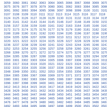
3059
3060
3061
3062
3063
3064
3065
3066
3067
3068
3069
307
3075
3076
3077
3078
3079
3080
3081
3082
3083
3084
3085
308
3091
3092
3093
3094
3095
3096
3097
3098
3099
3100
3101
310
3107
3108
3109
3110
3111
3112
3113
3114
3115
3116
3117
3118
3124
3125
3126
3127
3128
3129
3130
3131
3132
3133
3134
313
3140
3141
3142
3143
3144
3145
3146
3147
3148
3149
3150
315
3156
3157
3158
3159
3160
3161
3162
3163
3164
3165
3166
316
3172
3173
3174
3175
3176
3177
3178
3179
3180
3181
3182
318
3188
3189
3190
3191
3192
3193
3194
3195
3196
3197
3198
319
3204
3205
3206
3207
3208
3209
3210
3211
3212
3213
3214
321
3220
3221
3222
3223
3224
3225
3226
3227
3228
3229
3230
323
3236
3237
3238
3239
3240
3241
3242
3243
3244
3245
3246
324
3252
3253
3254
3255
3256
3257
3258
3259
3260
3261
3262
326
3268
3269
3270
3271
3272
3273
3274
3275
3276
3277
3278
327
3284
3285
3286
3287
3288
3289
3290
3291
3292
3293
3294
329
3300
3301
3302
3303
3304
3305
3306
3307
3308
3309
3310
331
3316
3317
3318
3319
3320
3321
3322
3323
3324
3325
3326
332
3332
3333
3334
3335
3336
3337
3338
3339
3340
3341
3342
334
3348
3349
3350
3351
3352
3353
3354
3355
3356
3357
3358
335
3364
3365
3366
3367
3368
3369
3370
3371
3372
3373
3374
337
3380
3381
3382
3383
3384
3385
3386
3387
3388
3389
3390
339
3396
3397
3398
3399
3400
3401
3402
3403
3404
3405
3406
340
3412
3413
3414
3415
3416
3417
3418
3419
3420
3421
3422
342
3428
3429
3430
3431
3432
3433
3434
3435
3436
3437
3438
343
3444
3445
3446
3447
3448
3449
3450
3451
3452
3453
3454
345
3460
3461
3462
3463
3464
3465
3466
3467
3468
3469
3470
347
3476
3477
3478
3479
3480
3481
3482
3483
3484
3485
3486
348
3492
3493
3494
3495
3496
3497
3498
3499
3500
3501
3502
350