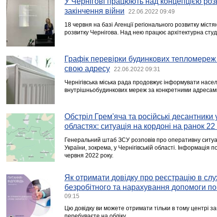
У Чернігові працюють над концепцією роз
закінчення війни
22.06.2022 09:49
18 червня на базі Агенції регіонального розвитку міс
розвитку Чернігова. Над нею працює архітектурна студі
Графік перевірки будинкових тепломереж 
свою адресу
22.06.2022 09:31
Чернігівська міська рада продовжує інформувати насе
внутрішньобудинкових мереж за конкретними адресам
Обстріл Грем'яча та російські десантники у
областях: ситуація на кордоні на ранок 22
Генеральний штаб ЗСУ розповів про оперативну ситуац
України, зокрема, у Чернігівській області. Інформація 
червня 2022 року.
Як отримати довідку про реєстрацію в слу
безробітного та нарахування допомоги по
09:15
Цю довідку ви можете отримати тільки в тому центрі за
перебуваєте на обліку.