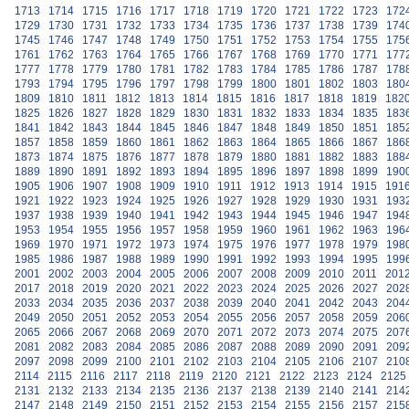
1713
1714
1715
1716
1717
1718
1719
1720
1721
1722
1723
172
1729
1730
1731
1732
1733
1734
1735
1736
1737
1738
1739
174
1745
1746
1747
1748
1749
1750
1751
1752
1753
1754
1755
175
1761
1762
1763
1764
1765
1766
1767
1768
1769
1770
1771
177
1777
1778
1779
1780
1781
1782
1783
1784
1785
1786
1787
178
1793
1794
1795
1796
1797
1798
1799
1800
1801
1802
1803
180
1809
1810
1811
1812
1813
1814
1815
1816
1817
1818
1819
182
1825
1826
1827
1828
1829
1830
1831
1832
1833
1834
1835
183
1841
1842
1843
1844
1845
1846
1847
1848
1849
1850
1851
185
1857
1858
1859
1860
1861
1862
1863
1864
1865
1866
1867
186
1873
1874
1875
1876
1877
1878
1879
1880
1881
1882
1883
188
1889
1890
1891
1892
1893
1894
1895
1896
1897
1898
1899
190
1905
1906
1907
1908
1909
1910
1911
1912
1913
1914
1915
191
1921
1922
1923
1924
1925
1926
1927
1928
1929
1930
1931
193
1937
1938
1939
1940
1941
1942
1943
1944
1945
1946
1947
194
1953
1954
1955
1956
1957
1958
1959
1960
1961
1962
1963
196
1969
1970
1971
1972
1973
1974
1975
1976
1977
1978
1979
198
1985
1986
1987
1988
1989
1990
1991
1992
1993
1994
1995
199
2001
2002
2003
2004
2005
2006
2007
2008
2009
2010
2011
201
2017
2018
2019
2020
2021
2022
2023
2024
2025
2026
2027
202
2033
2034
2035
2036
2037
2038
2039
2040
2041
2042
2043
204
2049
2050
2051
2052
2053
2054
2055
2056
2057
2058
2059
206
2065
2066
2067
2068
2069
2070
2071
2072
2073
2074
2075
207
2081
2082
2083
2084
2085
2086
2087
2088
2089
2090
2091
209
2097
2098
2099
2100
2101
2102
2103
2104
2105
2106
2107
210
2114
2115
2116
2117
2118
2119
2120
2121
2122
2123
2124
2125
2131
2132
2133
2134
2135
2136
2137
2138
2139
2140
2141
214
2147
2148
2149
2150
2151
2152
2153
2154
2155
2156
2157
215