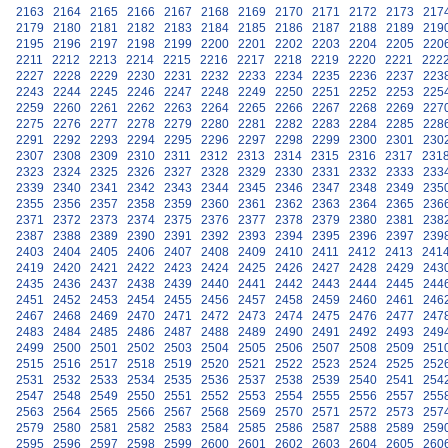
2163
2164
2165
2166
2167
2168
2169
2170
2171
2172
2173
217
2179
2180
2181
2182
2183
2184
2185
2186
2187
2188
2189
219
2195
2196
2197
2198
2199
2200
2201
2202
2203
2204
2205
220
2211
2212
2213
2214
2215
2216
2217
2218
2219
2220
2221
222
2227
2228
2229
2230
2231
2232
2233
2234
2235
2236
2237
223
2243
2244
2245
2246
2247
2248
2249
2250
2251
2252
2253
225
2259
2260
2261
2262
2263
2264
2265
2266
2267
2268
2269
227
2275
2276
2277
2278
2279
2280
2281
2282
2283
2284
2285
228
2291
2292
2293
2294
2295
2296
2297
2298
2299
2300
2301
230
2307
2308
2309
2310
2311
2312
2313
2314
2315
2316
2317
231
2323
2324
2325
2326
2327
2328
2329
2330
2331
2332
2333
233
2339
2340
2341
2342
2343
2344
2345
2346
2347
2348
2349
235
2355
2356
2357
2358
2359
2360
2361
2362
2363
2364
2365
236
2371
2372
2373
2374
2375
2376
2377
2378
2379
2380
2381
238
2387
2388
2389
2390
2391
2392
2393
2394
2395
2396
2397
239
2403
2404
2405
2406
2407
2408
2409
2410
2411
2412
2413
241
2419
2420
2421
2422
2423
2424
2425
2426
2427
2428
2429
243
2435
2436
2437
2438
2439
2440
2441
2442
2443
2444
2445
244
2451
2452
2453
2454
2455
2456
2457
2458
2459
2460
2461
246
2467
2468
2469
2470
2471
2472
2473
2474
2475
2476
2477
247
2483
2484
2485
2486
2487
2488
2489
2490
2491
2492
2493
249
2499
2500
2501
2502
2503
2504
2505
2506
2507
2508
2509
251
2515
2516
2517
2518
2519
2520
2521
2522
2523
2524
2525
252
2531
2532
2533
2534
2535
2536
2537
2538
2539
2540
2541
254
2547
2548
2549
2550
2551
2552
2553
2554
2555
2556
2557
255
2563
2564
2565
2566
2567
2568
2569
2570
2571
2572
2573
257
2579
2580
2581
2582
2583
2584
2585
2586
2587
2588
2589
259
2595
2596
2597
2598
2599
2600
2601
2602
2603
2604
2605
260