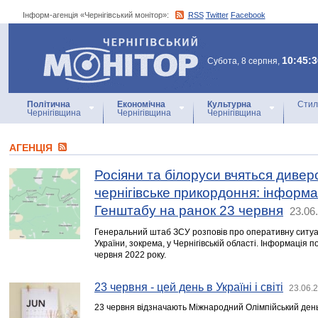
Інформ-агенція «Чернігівський монітор»:
RSS
Twitter
Facebook
Інформ-агенція
«Чернігівський монітор»
10:45:3
Субота, 8 серпня,
Політична
Економічна
Культурна
Стил
Чернігівщина
Чернігівщина
Чернігівщина
АГЕНЦIЯ
Росіяни та білоруси вчяться дивер
чернігівське прикордоння: інформа
Генштабу на ранок 23 червня
23.06
Генеральний штаб ЗСУ розповів про оперативну ситуац
України, зокрема, у Чернігівській області. Інформація 
червня 2022 року.
23 червня - цей день в Україні і світі
23.06.
23 червня відзначають Міжнародний Олімпійський день