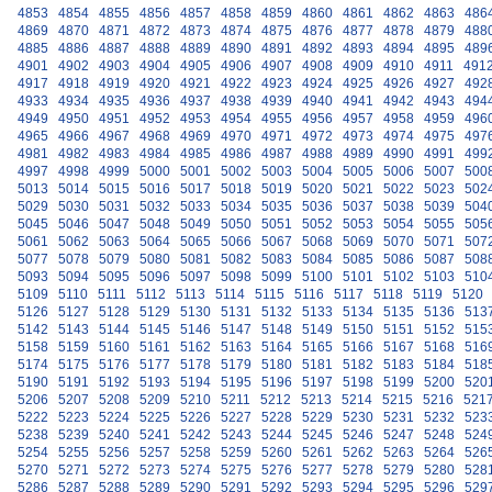
4853
4854
4855
4856
4857
4858
4859
4860
4861
4862
4863
486
4869
4870
4871
4872
4873
4874
4875
4876
4877
4878
4879
488
4885
4886
4887
4888
4889
4890
4891
4892
4893
4894
4895
489
4901
4902
4903
4904
4905
4906
4907
4908
4909
4910
4911
491
4917
4918
4919
4920
4921
4922
4923
4924
4925
4926
4927
492
4933
4934
4935
4936
4937
4938
4939
4940
4941
4942
4943
494
4949
4950
4951
4952
4953
4954
4955
4956
4957
4958
4959
496
4965
4966
4967
4968
4969
4970
4971
4972
4973
4974
4975
497
4981
4982
4983
4984
4985
4986
4987
4988
4989
4990
4991
499
4997
4998
4999
5000
5001
5002
5003
5004
5005
5006
5007
500
5013
5014
5015
5016
5017
5018
5019
5020
5021
5022
5023
502
5029
5030
5031
5032
5033
5034
5035
5036
5037
5038
5039
504
5045
5046
5047
5048
5049
5050
5051
5052
5053
5054
5055
505
5061
5062
5063
5064
5065
5066
5067
5068
5069
5070
5071
507
5077
5078
5079
5080
5081
5082
5083
5084
5085
5086
5087
508
5093
5094
5095
5096
5097
5098
5099
5100
5101
5102
5103
510
5109
5110
5111
5112
5113
5114
5115
5116
5117
5118
5119
5120
5126
5127
5128
5129
5130
5131
5132
5133
5134
5135
5136
513
5142
5143
5144
5145
5146
5147
5148
5149
5150
5151
5152
515
5158
5159
5160
5161
5162
5163
5164
5165
5166
5167
5168
516
5174
5175
5176
5177
5178
5179
5180
5181
5182
5183
5184
518
5190
5191
5192
5193
5194
5195
5196
5197
5198
5199
5200
520
5206
5207
5208
5209
5210
5211
5212
5213
5214
5215
5216
521
5222
5223
5224
5225
5226
5227
5228
5229
5230
5231
5232
523
5238
5239
5240
5241
5242
5243
5244
5245
5246
5247
5248
524
5254
5255
5256
5257
5258
5259
5260
5261
5262
5263
5264
526
5270
5271
5272
5273
5274
5275
5276
5277
5278
5279
5280
528
5286
5287
5288
5289
5290
5291
5292
5293
5294
5295
5296
529