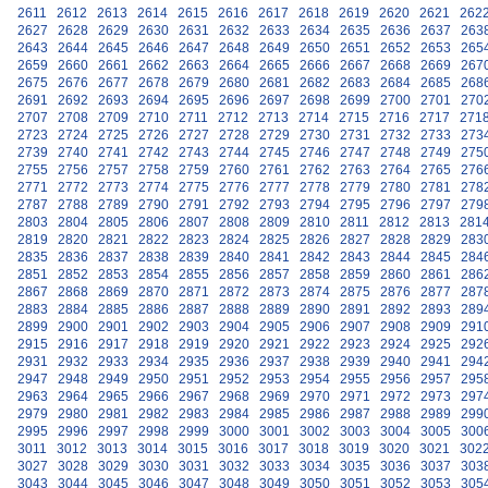
2611
2612
2613
2614
2615
2616
2617
2618
2619
2620
2621
262
2627
2628
2629
2630
2631
2632
2633
2634
2635
2636
2637
263
2643
2644
2645
2646
2647
2648
2649
2650
2651
2652
2653
265
2659
2660
2661
2662
2663
2664
2665
2666
2667
2668
2669
267
2675
2676
2677
2678
2679
2680
2681
2682
2683
2684
2685
268
2691
2692
2693
2694
2695
2696
2697
2698
2699
2700
2701
270
2707
2708
2709
2710
2711
2712
2713
2714
2715
2716
2717
271
2723
2724
2725
2726
2727
2728
2729
2730
2731
2732
2733
273
2739
2740
2741
2742
2743
2744
2745
2746
2747
2748
2749
275
2755
2756
2757
2758
2759
2760
2761
2762
2763
2764
2765
276
2771
2772
2773
2774
2775
2776
2777
2778
2779
2780
2781
278
2787
2788
2789
2790
2791
2792
2793
2794
2795
2796
2797
279
2803
2804
2805
2806
2807
2808
2809
2810
2811
2812
2813
281
2819
2820
2821
2822
2823
2824
2825
2826
2827
2828
2829
283
2835
2836
2837
2838
2839
2840
2841
2842
2843
2844
2845
284
2851
2852
2853
2854
2855
2856
2857
2858
2859
2860
2861
286
2867
2868
2869
2870
2871
2872
2873
2874
2875
2876
2877
287
2883
2884
2885
2886
2887
2888
2889
2890
2891
2892
2893
289
2899
2900
2901
2902
2903
2904
2905
2906
2907
2908
2909
291
2915
2916
2917
2918
2919
2920
2921
2922
2923
2924
2925
292
2931
2932
2933
2934
2935
2936
2937
2938
2939
2940
2941
294
2947
2948
2949
2950
2951
2952
2953
2954
2955
2956
2957
295
2963
2964
2965
2966
2967
2968
2969
2970
2971
2972
2973
297
2979
2980
2981
2982
2983
2984
2985
2986
2987
2988
2989
299
2995
2996
2997
2998
2999
3000
3001
3002
3003
3004
3005
300
3011
3012
3013
3014
3015
3016
3017
3018
3019
3020
3021
302
3027
3028
3029
3030
3031
3032
3033
3034
3035
3036
3037
303
3043
3044
3045
3046
3047
3048
3049
3050
3051
3052
3053
305