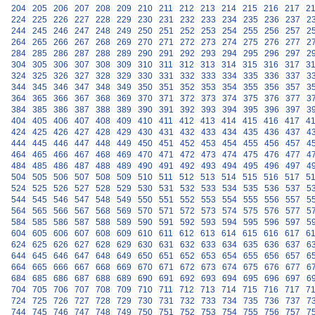
204
205
206
207
208
209
210
211
212
213
214
215
216
217
2
224
225
226
227
228
229
230
231
232
233
234
235
236
237
2
244
245
246
247
248
249
250
251
252
253
254
255
256
257
2
264
265
266
267
268
269
270
271
272
273
274
275
276
277
2
284
285
286
287
288
289
290
291
292
293
294
295
296
297
2
304
305
306
307
308
309
310
311
312
313
314
315
316
317
3
324
325
326
327
328
329
330
331
332
333
334
335
336
337
3
344
345
346
347
348
349
350
351
352
353
354
355
356
357
3
364
365
366
367
368
369
370
371
372
373
374
375
376
377
3
384
385
386
387
388
389
390
391
392
393
394
395
396
397
3
404
405
406
407
408
409
410
411
412
413
414
415
416
417
4
424
425
426
427
428
429
430
431
432
433
434
435
436
437
4
444
445
446
447
448
449
450
451
452
453
454
455
456
457
4
464
465
466
467
468
469
470
471
472
473
474
475
476
477
4
484
485
486
487
488
489
490
491
492
493
494
495
496
497
4
504
505
506
507
508
509
510
511
512
513
514
515
516
517
5
524
525
526
527
528
529
530
531
532
533
534
535
536
537
5
544
545
546
547
548
549
550
551
552
553
554
555
556
557
5
564
565
566
567
568
569
570
571
572
573
574
575
576
577
5
584
585
586
587
588
589
590
591
592
593
594
595
596
597
5
604
605
606
607
608
609
610
611
612
613
614
615
616
617
6
624
625
626
627
628
629
630
631
632
633
634
635
636
637
6
644
645
646
647
648
649
650
651
652
653
654
655
656
657
6
664
665
666
667
668
669
670
671
672
673
674
675
676
677
6
684
685
686
687
688
689
690
691
692
693
694
695
696
697
6
704
705
706
707
708
709
710
711
712
713
714
715
716
717
7
724
725
726
727
728
729
730
731
732
733
734
735
736
737
7
744
745
746
747
748
749
750
751
752
753
754
755
756
757
7