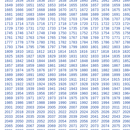
1633
1634
1635
1636
1637
1638
1639
1640
1641
1642
1643
164
1649
1650
1651
1652
1653
1654
1655
1656
1657
1658
1659
166
1665
1666
1667
1668
1669
1670
1671
1672
1673
1674
1675
167
1681
1682
1683
1684
1685
1686
1687
1688
1689
1690
1691
169
1697
1698
1699
1700
1701
1702
1703
1704
1705
1706
1707
170
1713
1714
1715
1716
1717
1718
1719
1720
1721
1722
1723
172
1729
1730
1731
1732
1733
1734
1735
1736
1737
1738
1739
174
1745
1746
1747
1748
1749
1750
1751
1752
1753
1754
1755
175
1761
1762
1763
1764
1765
1766
1767
1768
1769
1770
1771
177
1777
1778
1779
1780
1781
1782
1783
1784
1785
1786
1787
178
1793
1794
1795
1796
1797
1798
1799
1800
1801
1802
1803
180
1809
1810
1811
1812
1813
1814
1815
1816
1817
1818
1819
182
1825
1826
1827
1828
1829
1830
1831
1832
1833
1834
1835
183
1841
1842
1843
1844
1845
1846
1847
1848
1849
1850
1851
185
1857
1858
1859
1860
1861
1862
1863
1864
1865
1866
1867
186
1873
1874
1875
1876
1877
1878
1879
1880
1881
1882
1883
188
1889
1890
1891
1892
1893
1894
1895
1896
1897
1898
1899
190
1905
1906
1907
1908
1909
1910
1911
1912
1913
1914
1915
191
1921
1922
1923
1924
1925
1926
1927
1928
1929
1930
1931
193
1937
1938
1939
1940
1941
1942
1943
1944
1945
1946
1947
194
1953
1954
1955
1956
1957
1958
1959
1960
1961
1962
1963
196
1969
1970
1971
1972
1973
1974
1975
1976
1977
1978
1979
198
1985
1986
1987
1988
1989
1990
1991
1992
1993
1994
1995
199
2001
2002
2003
2004
2005
2006
2007
2008
2009
2010
2011
201
2017
2018
2019
2020
2021
2022
2023
2024
2025
2026
2027
202
2033
2034
2035
2036
2037
2038
2039
2040
2041
2042
2043
204
2049
2050
2051
2052
2053
2054
2055
2056
2057
2058
2059
206
2065
2066
2067
2068
2069
2070
2071
2072
2073
2074
2075
207