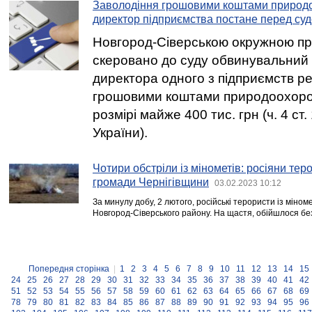
Заволодіння грошовими коштами природ
директор підприємства постане перед су
Новгород-Сіверською окружною п
скеровано до суду обвинувальний 
директора одного з підприємств ре
грошовими коштами природоохоро
розмірі майже 400 тис. грн (ч. 4 ст. 
України).
Чотири обстріли із мінометів: росіяни те
громади Чернігівщини
03.02.2023 10:12
За минулу добу, 2 лютого, російські терористи із міноме
Новгород-Сіверського району. На щастя, обійшлося без
Попередня сторінка
|
1
2
3
4
5
6
7
8
9
10
11
12
13
14
15
24
25
26
27
28
29
30
31
32
33
34
35
36
37
38
39
40
41
42
51
52
53
54
55
56
57
58
59
60
61
62
63
64
65
66
67
68
69
78
79
80
81
82
83
84
85
86
87
88
89
90
91
92
93
94
95
96