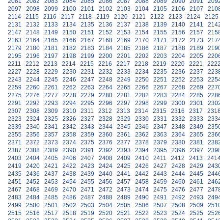
2081
2082
2083
2084
2085
2086
2087
2088
2089
2090
2091
209
2097
2098
2099
2100
2101
2102
2103
2104
2105
2106
2107
210
2114
2115
2116
2117
2118
2119
2120
2121
2122
2123
2124
2125
2131
2132
2133
2134
2135
2136
2137
2138
2139
2140
2141
214
2147
2148
2149
2150
2151
2152
2153
2154
2155
2156
2157
215
2163
2164
2165
2166
2167
2168
2169
2170
2171
2172
2173
217
2179
2180
2181
2182
2183
2184
2185
2186
2187
2188
2189
219
2195
2196
2197
2198
2199
2200
2201
2202
2203
2204
2205
220
2211
2212
2213
2214
2215
2216
2217
2218
2219
2220
2221
222
2227
2228
2229
2230
2231
2232
2233
2234
2235
2236
2237
223
2243
2244
2245
2246
2247
2248
2249
2250
2251
2252
2253
225
2259
2260
2261
2262
2263
2264
2265
2266
2267
2268
2269
227
2275
2276
2277
2278
2279
2280
2281
2282
2283
2284
2285
228
2291
2292
2293
2294
2295
2296
2297
2298
2299
2300
2301
230
2307
2308
2309
2310
2311
2312
2313
2314
2315
2316
2317
231
2323
2324
2325
2326
2327
2328
2329
2330
2331
2332
2333
233
2339
2340
2341
2342
2343
2344
2345
2346
2347
2348
2349
235
2355
2356
2357
2358
2359
2360
2361
2362
2363
2364
2365
236
2371
2372
2373
2374
2375
2376
2377
2378
2379
2380
2381
238
2387
2388
2389
2390
2391
2392
2393
2394
2395
2396
2397
239
2403
2404
2405
2406
2407
2408
2409
2410
2411
2412
2413
241
2419
2420
2421
2422
2423
2424
2425
2426
2427
2428
2429
243
2435
2436
2437
2438
2439
2440
2441
2442
2443
2444
2445
244
2451
2452
2453
2454
2455
2456
2457
2458
2459
2460
2461
246
2467
2468
2469
2470
2471
2472
2473
2474
2475
2476
2477
247
2483
2484
2485
2486
2487
2488
2489
2490
2491
2492
2493
249
2499
2500
2501
2502
2503
2504
2505
2506
2507
2508
2509
251
2515
2516
2517
2518
2519
2520
2521
2522
2523
2524
2525
252