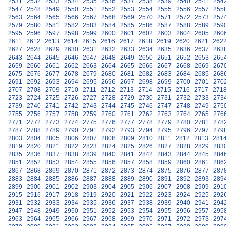
2531
2532
2533
2534
2535
2536
2537
2538
2539
2540
2541
254
2547
2548
2549
2550
2551
2552
2553
2554
2555
2556
2557
255
2563
2564
2565
2566
2567
2568
2569
2570
2571
2572
2573
257
2579
2580
2581
2582
2583
2584
2585
2586
2587
2588
2589
259
2595
2596
2597
2598
2599
2600
2601
2602
2603
2604
2605
260
2611
2612
2613
2614
2615
2616
2617
2618
2619
2620
2621
262
2627
2628
2629
2630
2631
2632
2633
2634
2635
2636
2637
263
2643
2644
2645
2646
2647
2648
2649
2650
2651
2652
2653
265
2659
2660
2661
2662
2663
2664
2665
2666
2667
2668
2669
267
2675
2676
2677
2678
2679
2680
2681
2682
2683
2684
2685
268
2691
2692
2693
2694
2695
2696
2697
2698
2699
2700
2701
270
2707
2708
2709
2710
2711
2712
2713
2714
2715
2716
2717
271
2723
2724
2725
2726
2727
2728
2729
2730
2731
2732
2733
273
2739
2740
2741
2742
2743
2744
2745
2746
2747
2748
2749
275
2755
2756
2757
2758
2759
2760
2761
2762
2763
2764
2765
276
2771
2772
2773
2774
2775
2776
2777
2778
2779
2780
2781
278
2787
2788
2789
2790
2791
2792
2793
2794
2795
2796
2797
279
2803
2804
2805
2806
2807
2808
2809
2810
2811
2812
2813
281
2819
2820
2821
2822
2823
2824
2825
2826
2827
2828
2829
283
2835
2836
2837
2838
2839
2840
2841
2842
2843
2844
2845
284
2851
2852
2853
2854
2855
2856
2857
2858
2859
2860
2861
286
2867
2868
2869
2870
2871
2872
2873
2874
2875
2876
2877
287
2883
2884
2885
2886
2887
2888
2889
2890
2891
2892
2893
289
2899
2900
2901
2902
2903
2904
2905
2906
2907
2908
2909
291
2915
2916
2917
2918
2919
2920
2921
2922
2923
2924
2925
292
2931
2932
2933
2934
2935
2936
2937
2938
2939
2940
2941
294
2947
2948
2949
2950
2951
2952
2953
2954
2955
2956
2957
295
2963
2964
2965
2966
2967
2968
2969
2970
2971
2972
2973
297