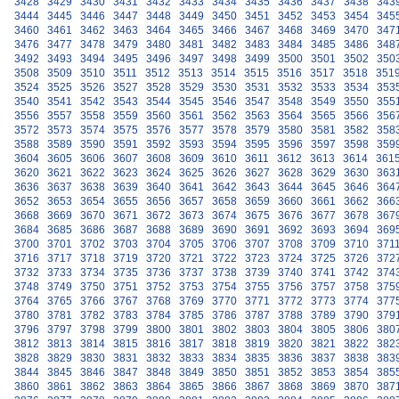
3428
3429
3430
3431
3432
3433
3434
3435
3436
3437
3438
343
3444
3445
3446
3447
3448
3449
3450
3451
3452
3453
3454
345
3460
3461
3462
3463
3464
3465
3466
3467
3468
3469
3470
347
3476
3477
3478
3479
3480
3481
3482
3483
3484
3485
3486
348
3492
3493
3494
3495
3496
3497
3498
3499
3500
3501
3502
350
3508
3509
3510
3511
3512
3513
3514
3515
3516
3517
3518
351
3524
3525
3526
3527
3528
3529
3530
3531
3532
3533
3534
353
3540
3541
3542
3543
3544
3545
3546
3547
3548
3549
3550
355
3556
3557
3558
3559
3560
3561
3562
3563
3564
3565
3566
356
3572
3573
3574
3575
3576
3577
3578
3579
3580
3581
3582
358
3588
3589
3590
3591
3592
3593
3594
3595
3596
3597
3598
359
3604
3605
3606
3607
3608
3609
3610
3611
3612
3613
3614
361
3620
3621
3622
3623
3624
3625
3626
3627
3628
3629
3630
363
3636
3637
3638
3639
3640
3641
3642
3643
3644
3645
3646
364
3652
3653
3654
3655
3656
3657
3658
3659
3660
3661
3662
366
3668
3669
3670
3671
3672
3673
3674
3675
3676
3677
3678
367
3684
3685
3686
3687
3688
3689
3690
3691
3692
3693
3694
369
3700
3701
3702
3703
3704
3705
3706
3707
3708
3709
3710
371
3716
3717
3718
3719
3720
3721
3722
3723
3724
3725
3726
372
3732
3733
3734
3735
3736
3737
3738
3739
3740
3741
3742
374
3748
3749
3750
3751
3752
3753
3754
3755
3756
3757
3758
375
3764
3765
3766
3767
3768
3769
3770
3771
3772
3773
3774
377
3780
3781
3782
3783
3784
3785
3786
3787
3788
3789
3790
379
3796
3797
3798
3799
3800
3801
3802
3803
3804
3805
3806
380
3812
3813
3814
3815
3816
3817
3818
3819
3820
3821
3822
382
3828
3829
3830
3831
3832
3833
3834
3835
3836
3837
3838
383
3844
3845
3846
3847
3848
3849
3850
3851
3852
3853
3854
385
3860
3861
3862
3863
3864
3865
3866
3867
3868
3869
3870
387