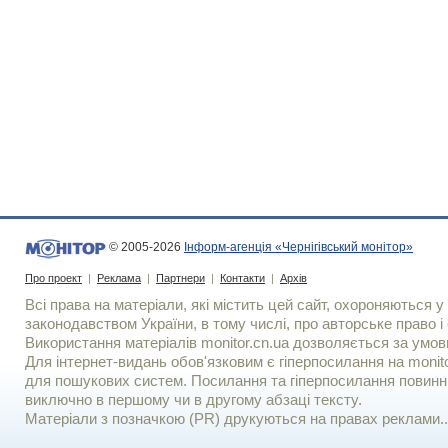
© 2005-2026
Інформ-агенція «Чернігівський монітор»
Про проект
|
Реклама
|
Партнери
|
Контакти
|
Архів
Всі права на матеріали, які містить цей сайт, охороняються у 
законодавством України, в тому числі, про авторське право і 
Використання матерiалiв monitor.cn.ua дозволяється за умов
Для iнтернет-видань обов'язковим є гiперпосилання на monito
для пошукових систем. Посилання та гіперпосилання повинні
виключно в першому чи в другому абзаці тексту.
Матеріали з позначкою (PR) друкуються на правах реклами..