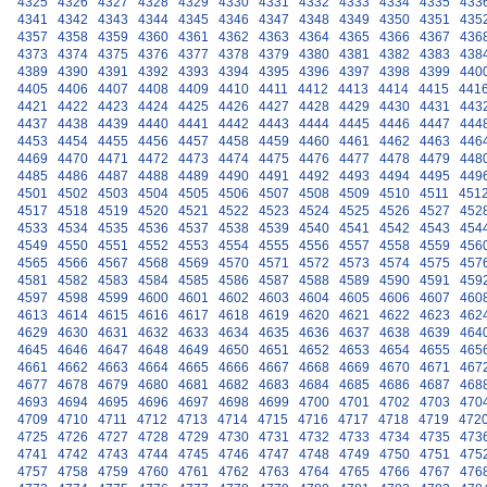
4325
4326
4327
4328
4329
4330
4331
4332
4333
4334
4335
433
4341
4342
4343
4344
4345
4346
4347
4348
4349
4350
4351
435
4357
4358
4359
4360
4361
4362
4363
4364
4365
4366
4367
436
4373
4374
4375
4376
4377
4378
4379
4380
4381
4382
4383
438
4389
4390
4391
4392
4393
4394
4395
4396
4397
4398
4399
440
4405
4406
4407
4408
4409
4410
4411
4412
4413
4414
4415
441
4421
4422
4423
4424
4425
4426
4427
4428
4429
4430
4431
443
4437
4438
4439
4440
4441
4442
4443
4444
4445
4446
4447
444
4453
4454
4455
4456
4457
4458
4459
4460
4461
4462
4463
446
4469
4470
4471
4472
4473
4474
4475
4476
4477
4478
4479
448
4485
4486
4487
4488
4489
4490
4491
4492
4493
4494
4495
449
4501
4502
4503
4504
4505
4506
4507
4508
4509
4510
4511
451
4517
4518
4519
4520
4521
4522
4523
4524
4525
4526
4527
452
4533
4534
4535
4536
4537
4538
4539
4540
4541
4542
4543
454
4549
4550
4551
4552
4553
4554
4555
4556
4557
4558
4559
456
4565
4566
4567
4568
4569
4570
4571
4572
4573
4574
4575
457
4581
4582
4583
4584
4585
4586
4587
4588
4589
4590
4591
459
4597
4598
4599
4600
4601
4602
4603
4604
4605
4606
4607
460
4613
4614
4615
4616
4617
4618
4619
4620
4621
4622
4623
462
4629
4630
4631
4632
4633
4634
4635
4636
4637
4638
4639
464
4645
4646
4647
4648
4649
4650
4651
4652
4653
4654
4655
465
4661
4662
4663
4664
4665
4666
4667
4668
4669
4670
4671
467
4677
4678
4679
4680
4681
4682
4683
4684
4685
4686
4687
468
4693
4694
4695
4696
4697
4698
4699
4700
4701
4702
4703
470
4709
4710
4711
4712
4713
4714
4715
4716
4717
4718
4719
472
4725
4726
4727
4728
4729
4730
4731
4732
4733
4734
4735
473
4741
4742
4743
4744
4745
4746
4747
4748
4749
4750
4751
475
4757
4758
4759
4760
4761
4762
4763
4764
4765
4766
4767
476