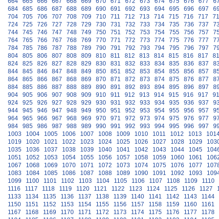
664
665
666
667
668
669
670
671
672
673
674
675
676
677
6
684
685
686
687
688
689
690
691
692
693
694
695
696
697
6
704
705
706
707
708
709
710
711
712
713
714
715
716
717
7
724
725
726
727
728
729
730
731
732
733
734
735
736
737
7
744
745
746
747
748
749
750
751
752
753
754
755
756
757
7
764
765
766
767
768
769
770
771
772
773
774
775
776
777
7
784
785
786
787
788
789
790
791
792
793
794
795
796
797
7
804
805
806
807
808
809
810
811
812
813
814
815
816
817
8
824
825
826
827
828
829
830
831
832
833
834
835
836
837
8
844
845
846
847
848
849
850
851
852
853
854
855
856
857
8
864
865
866
867
868
869
870
871
872
873
874
875
876
877
8
884
885
886
887
888
889
890
891
892
893
894
895
896
897
8
904
905
906
907
908
909
910
911
912
913
914
915
916
917
9
924
925
926
927
928
929
930
931
932
933
934
935
936
937
9
944
945
946
947
948
949
950
951
952
953
954
955
956
957
9
964
965
966
967
968
969
970
971
972
973
974
975
976
977
9
984
985
986
987
988
989
990
991
992
993
994
995
996
997
9
1003
1004
1005
1006
1007
1008
1009
1010
1011
1012
1013
101
1019
1020
1021
1022
1023
1024
1025
1026
1027
1028
1029
103
1035
1036
1037
1038
1039
1040
1041
1042
1043
1044
1045
104
1051
1052
1053
1054
1055
1056
1057
1058
1059
1060
1061
106
1067
1068
1069
1070
1071
1072
1073
1074
1075
1076
1077
107
1083
1084
1085
1086
1087
1088
1089
1090
1091
1092
1093
109
1099
1100
1101
1102
1103
1104
1105
1106
1107
1108
1109
1110
1116
1117
1118
1119
1120
1121
1122
1123
1124
1125
1126
1127
1133
1134
1135
1136
1137
1138
1139
1140
1141
1142
1143
1144
1150
1151
1152
1153
1154
1155
1156
1157
1158
1159
1160
1161
1167
1168
1169
1170
1171
1172
1173
1174
1175
1176
1177
1178