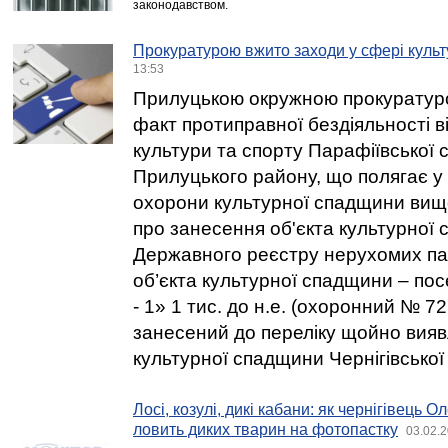
законодавством.
Прокуратурою вжито заходи у сфері куль
13:53
Прилуцькою окружною прокуратур
факт протиправної бездіяльності ві
культури та спорту Парафіївської
Прилуцького району, що полягає у
охорони культурної спадщини вищо
про занесення об'єкта культурної
Державного реєстру нерухомих па
об’єкта культурної спадщини – по
- 1» 1 тис. до н.е. (охоронний № 72
занесений до переліку щойно вияв
культурної спадщини Чернігівської 
Лосі, козулі, дикі кабани: як чернігівець
ловить диких тварин на фотопастку
03.02.2