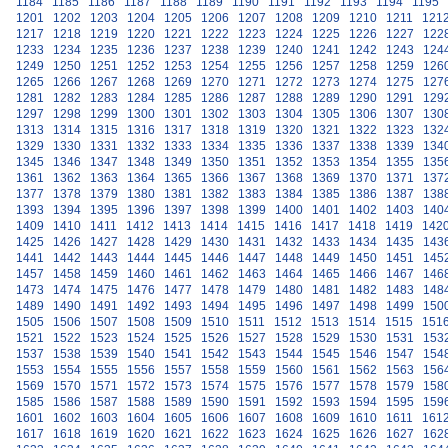
1184
1185
1186
1187
1188
1189
1190
1191
1192
1193
1194
1195
1201
1202
1203
1204
1205
1206
1207
1208
1209
1210
1211
121
1217
1218
1219
1220
1221
1222
1223
1224
1225
1226
1227
122
1233
1234
1235
1236
1237
1238
1239
1240
1241
1242
1243
124
1249
1250
1251
1252
1253
1254
1255
1256
1257
1258
1259
126
1265
1266
1267
1268
1269
1270
1271
1272
1273
1274
1275
127
1281
1282
1283
1284
1285
1286
1287
1288
1289
1290
1291
129
1297
1298
1299
1300
1301
1302
1303
1304
1305
1306
1307
130
1313
1314
1315
1316
1317
1318
1319
1320
1321
1322
1323
132
1329
1330
1331
1332
1333
1334
1335
1336
1337
1338
1339
134
1345
1346
1347
1348
1349
1350
1351
1352
1353
1354
1355
135
1361
1362
1363
1364
1365
1366
1367
1368
1369
1370
1371
137
1377
1378
1379
1380
1381
1382
1383
1384
1385
1386
1387
138
1393
1394
1395
1396
1397
1398
1399
1400
1401
1402
1403
140
1409
1410
1411
1412
1413
1414
1415
1416
1417
1418
1419
142
1425
1426
1427
1428
1429
1430
1431
1432
1433
1434
1435
143
1441
1442
1443
1444
1445
1446
1447
1448
1449
1450
1451
145
1457
1458
1459
1460
1461
1462
1463
1464
1465
1466
1467
146
1473
1474
1475
1476
1477
1478
1479
1480
1481
1482
1483
148
1489
1490
1491
1492
1493
1494
1495
1496
1497
1498
1499
150
1505
1506
1507
1508
1509
1510
1511
1512
1513
1514
1515
151
1521
1522
1523
1524
1525
1526
1527
1528
1529
1530
1531
153
1537
1538
1539
1540
1541
1542
1543
1544
1545
1546
1547
154
1553
1554
1555
1556
1557
1558
1559
1560
1561
1562
1563
156
1569
1570
1571
1572
1573
1574
1575
1576
1577
1578
1579
158
1585
1586
1587
1588
1589
1590
1591
1592
1593
1594
1595
159
1601
1602
1603
1604
1605
1606
1607
1608
1609
1610
1611
161
1617
1618
1619
1620
1621
1622
1623
1624
1625
1626
1627
162