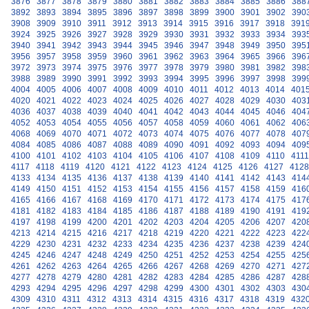
3876
3877
3878
3879
3880
3881
3882
3883
3884
3885
3886
388
3892
3893
3894
3895
3896
3897
3898
3899
3900
3901
3902
390
3908
3909
3910
3911
3912
3913
3914
3915
3916
3917
3918
391
3924
3925
3926
3927
3928
3929
3930
3931
3932
3933
3934
393
3940
3941
3942
3943
3944
3945
3946
3947
3948
3949
3950
395
3956
3957
3958
3959
3960
3961
3962
3963
3964
3965
3966
396
3972
3973
3974
3975
3976
3977
3978
3979
3980
3981
3982
398
3988
3989
3990
3991
3992
3993
3994
3995
3996
3997
3998
399
4004
4005
4006
4007
4008
4009
4010
4011
4012
4013
4014
401
4020
4021
4022
4023
4024
4025
4026
4027
4028
4029
4030
403
4036
4037
4038
4039
4040
4041
4042
4043
4044
4045
4046
404
4052
4053
4054
4055
4056
4057
4058
4059
4060
4061
4062
406
4068
4069
4070
4071
4072
4073
4074
4075
4076
4077
4078
407
4084
4085
4086
4087
4088
4089
4090
4091
4092
4093
4094
409
4100
4101
4102
4103
4104
4105
4106
4107
4108
4109
4110
4111
4117
4118
4119
4120
4121
4122
4123
4124
4125
4126
4127
4128
4133
4134
4135
4136
4137
4138
4139
4140
4141
4142
4143
414
4149
4150
4151
4152
4153
4154
4155
4156
4157
4158
4159
416
4165
4166
4167
4168
4169
4170
4171
4172
4173
4174
4175
417
4181
4182
4183
4184
4185
4186
4187
4188
4189
4190
4191
419
4197
4198
4199
4200
4201
4202
4203
4204
4205
4206
4207
420
4213
4214
4215
4216
4217
4218
4219
4220
4221
4222
4223
422
4229
4230
4231
4232
4233
4234
4235
4236
4237
4238
4239
424
4245
4246
4247
4248
4249
4250
4251
4252
4253
4254
4255
425
4261
4262
4263
4264
4265
4266
4267
4268
4269
4270
4271
427
4277
4278
4279
4280
4281
4282
4283
4284
4285
4286
4287
428
4293
4294
4295
4296
4297
4298
4299
4300
4301
4302
4303
430
4309
4310
4311
4312
4313
4314
4315
4316
4317
4318
4319
432