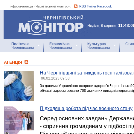
Інформ-агенція «Чернігівський монітор»:
RSS
Twitter
Facebook
Інформ-агенція
«Чернігівський монітор»
11:48:0
Неділя, 9 серпня,
Політична
Економічна
Культурна
Стил
Чернігівщина
Чернігівщина
Чернігівщина
АГЕНЦIЯ
На Чернігівщині за тиждень госпіталізова
06.02.2023 09:53
За даними Управління охорони здоров’я Чернігівської 
області зареєстровано 700 активних випадків коронаві
Підходяща робота під час воєнного стану
Серед основних завдань Державно
- сприяння громадянам у підборі п
Під час дії воєнного стану підход