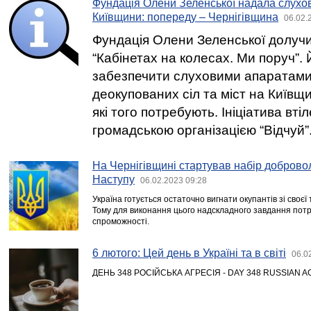
Фундація Олени Зеленської надала слухо
Київщини: попереду – Чернігівщина
06.02.
Фундація Олени Зеленської долучи
“Кабінетах на колесах. Ми поруч”. 
забезпечити слуховими апаратами
деокупованих сіл та міст на Київщи
які того потребують. Ініціатива вті
громадською організацією “Відчуй”
На Чернігівщині стартував набір добровол
Наступу
06.02.2023 09:28
Україна готується остаточно вигнати окупантів зі своєї
Тому для виконання цього надскладного завдання пот
спроможності.
6 лютого: Цей день в Україні та в світі
06.0
ДЕНЬ 348 РОСІЙСЬКА АГРЕСІЯ - DAY 348 RUSSIAN 