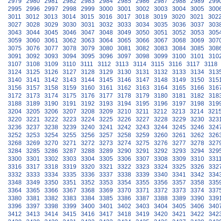
2979
2980
2981
2982
2983
2984
2985
2986
2987
2988
2989
299
2995
2996
2997
2998
2999
3000
3001
3002
3003
3004
3005
300
3011
3012
3013
3014
3015
3016
3017
3018
3019
3020
3021
302
3027
3028
3029
3030
3031
3032
3033
3034
3035
3036
3037
303
3043
3044
3045
3046
3047
3048
3049
3050
3051
3052
3053
305
3059
3060
3061
3062
3063
3064
3065
3066
3067
3068
3069
307
3075
3076
3077
3078
3079
3080
3081
3082
3083
3084
3085
308
3091
3092
3093
3094
3095
3096
3097
3098
3099
3100
3101
310
3107
3108
3109
3110
3111
3112
3113
3114
3115
3116
3117
3118
3124
3125
3126
3127
3128
3129
3130
3131
3132
3133
3134
313
3140
3141
3142
3143
3144
3145
3146
3147
3148
3149
3150
315
3156
3157
3158
3159
3160
3161
3162
3163
3164
3165
3166
316
3172
3173
3174
3175
3176
3177
3178
3179
3180
3181
3182
318
3188
3189
3190
3191
3192
3193
3194
3195
3196
3197
3198
319
3204
3205
3206
3207
3208
3209
3210
3211
3212
3213
3214
321
3220
3221
3222
3223
3224
3225
3226
3227
3228
3229
3230
323
3236
3237
3238
3239
3240
3241
3242
3243
3244
3245
3246
324
3252
3253
3254
3255
3256
3257
3258
3259
3260
3261
3262
326
3268
3269
3270
3271
3272
3273
3274
3275
3276
3277
3278
327
3284
3285
3286
3287
3288
3289
3290
3291
3292
3293
3294
329
3300
3301
3302
3303
3304
3305
3306
3307
3308
3309
3310
331
3316
3317
3318
3319
3320
3321
3322
3323
3324
3325
3326
332
3332
3333
3334
3335
3336
3337
3338
3339
3340
3341
3342
334
3348
3349
3350
3351
3352
3353
3354
3355
3356
3357
3358
335
3364
3365
3366
3367
3368
3369
3370
3371
3372
3373
3374
337
3380
3381
3382
3383
3384
3385
3386
3387
3388
3389
3390
339
3396
3397
3398
3399
3400
3401
3402
3403
3404
3405
3406
340
3412
3413
3414
3415
3416
3417
3418
3419
3420
3421
3422
342