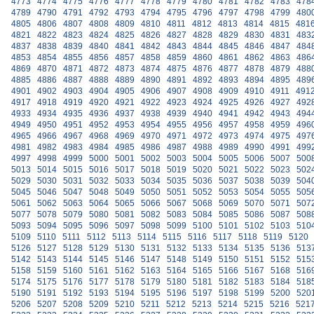
4773
4774
4775
4776
4777
4778
4779
4780
4781
4782
4783
478
4789
4790
4791
4792
4793
4794
4795
4796
4797
4798
4799
480
4805
4806
4807
4808
4809
4810
4811
4812
4813
4814
4815
481
4821
4822
4823
4824
4825
4826
4827
4828
4829
4830
4831
483
4837
4838
4839
4840
4841
4842
4843
4844
4845
4846
4847
484
4853
4854
4855
4856
4857
4858
4859
4860
4861
4862
4863
486
4869
4870
4871
4872
4873
4874
4875
4876
4877
4878
4879
488
4885
4886
4887
4888
4889
4890
4891
4892
4893
4894
4895
489
4901
4902
4903
4904
4905
4906
4907
4908
4909
4910
4911
491
4917
4918
4919
4920
4921
4922
4923
4924
4925
4926
4927
492
4933
4934
4935
4936
4937
4938
4939
4940
4941
4942
4943
494
4949
4950
4951
4952
4953
4954
4955
4956
4957
4958
4959
496
4965
4966
4967
4968
4969
4970
4971
4972
4973
4974
4975
497
4981
4982
4983
4984
4985
4986
4987
4988
4989
4990
4991
499
4997
4998
4999
5000
5001
5002
5003
5004
5005
5006
5007
500
5013
5014
5015
5016
5017
5018
5019
5020
5021
5022
5023
502
5029
5030
5031
5032
5033
5034
5035
5036
5037
5038
5039
504
5045
5046
5047
5048
5049
5050
5051
5052
5053
5054
5055
505
5061
5062
5063
5064
5065
5066
5067
5068
5069
5070
5071
507
5077
5078
5079
5080
5081
5082
5083
5084
5085
5086
5087
508
5093
5094
5095
5096
5097
5098
5099
5100
5101
5102
5103
510
5109
5110
5111
5112
5113
5114
5115
5116
5117
5118
5119
5120
5126
5127
5128
5129
5130
5131
5132
5133
5134
5135
5136
513
5142
5143
5144
5145
5146
5147
5148
5149
5150
5151
5152
515
5158
5159
5160
5161
5162
5163
5164
5165
5166
5167
5168
516
5174
5175
5176
5177
5178
5179
5180
5181
5182
5183
5184
518
5190
5191
5192
5193
5194
5195
5196
5197
5198
5199
5200
520
5206
5207
5208
5209
5210
5211
5212
5213
5214
5215
5216
521