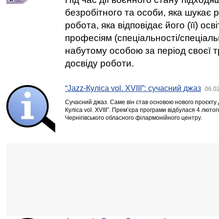
безробітного та особи, яка шукає 
робота, яка відповідає його (її) осві
професіям (спеціальності/спеціальн
набутому особою за період своєї т
досвіду роботи.
“Jazz-Куліса vol. XVIII”: сучасний джаз
06.0
Сучасний джаз. Саме він став основою нового проєкту д
Куліса vol. XVIII”. Прем’єра програми відбулася 4 лютог
Чернігівського обласного філармонійного центру.