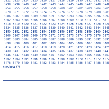
5222
5223
5224
5225
5226
5227
5228
5229
5230
5231
5232
523
5238
5239
5240
5241
5242
5243
5244
5245
5246
5247
5248
524
5254
5255
5256
5257
5258
5259
5260
5261
5262
5263
5264
526
5270
5271
5272
5273
5274
5275
5276
5277
5278
5279
5280
528
5286
5287
5288
5289
5290
5291
5292
5293
5294
5295
5296
529
5302
5303
5304
5305
5306
5307
5308
5309
5310
5311
5312
531
5318
5319
5320
5321
5322
5323
5324
5325
5326
5327
5328
532
5334
5335
5336
5337
5338
5339
5340
5341
5342
5343
5344
534
5350
5351
5352
5353
5354
5355
5356
5357
5358
5359
5360
536
5366
5367
5368
5369
5370
5371
5372
5373
5374
5375
5376
537
5382
5383
5384
5385
5386
5387
5388
5389
5390
5391
5392
539
5398
5399
5400
5401
5402
5403
5404
5405
5406
5407
5408
540
5414
5415
5416
5417
5418
5419
5420
5421
5422
5423
5424
542
5430
5431
5432
5433
5434
5435
5436
5437
5438
5439
5440
544
5446
5447
5448
5449
5450
5451
5452
5453
5454
5455
5456
545
5462
5463
5464
5465
5466
5467
5468
5469
5470
5471
5472
547
5478
5479
5480
5481
5482
5483
5484
5485
5486
5487
5488
548
сторінка