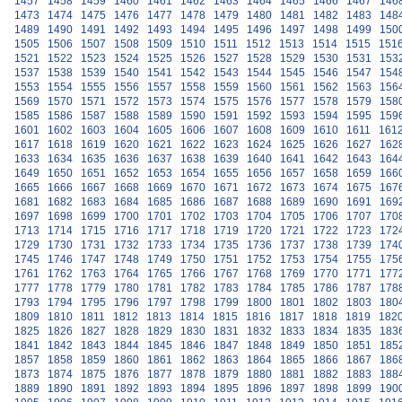
1457
1458
1459
1460
1461
1462
1463
1464
1465
1466
1467
146
1473
1474
1475
1476
1477
1478
1479
1480
1481
1482
1483
148
1489
1490
1491
1492
1493
1494
1495
1496
1497
1498
1499
150
1505
1506
1507
1508
1509
1510
1511
1512
1513
1514
1515
151
1521
1522
1523
1524
1525
1526
1527
1528
1529
1530
1531
153
1537
1538
1539
1540
1541
1542
1543
1544
1545
1546
1547
154
1553
1554
1555
1556
1557
1558
1559
1560
1561
1562
1563
156
1569
1570
1571
1572
1573
1574
1575
1576
1577
1578
1579
158
1585
1586
1587
1588
1589
1590
1591
1592
1593
1594
1595
159
1601
1602
1603
1604
1605
1606
1607
1608
1609
1610
1611
161
1617
1618
1619
1620
1621
1622
1623
1624
1625
1626
1627
162
1633
1634
1635
1636
1637
1638
1639
1640
1641
1642
1643
164
1649
1650
1651
1652
1653
1654
1655
1656
1657
1658
1659
166
1665
1666
1667
1668
1669
1670
1671
1672
1673
1674
1675
167
1681
1682
1683
1684
1685
1686
1687
1688
1689
1690
1691
169
1697
1698
1699
1700
1701
1702
1703
1704
1705
1706
1707
170
1713
1714
1715
1716
1717
1718
1719
1720
1721
1722
1723
172
1729
1730
1731
1732
1733
1734
1735
1736
1737
1738
1739
174
1745
1746
1747
1748
1749
1750
1751
1752
1753
1754
1755
175
1761
1762
1763
1764
1765
1766
1767
1768
1769
1770
1771
177
1777
1778
1779
1780
1781
1782
1783
1784
1785
1786
1787
178
1793
1794
1795
1796
1797
1798
1799
1800
1801
1802
1803
180
1809
1810
1811
1812
1813
1814
1815
1816
1817
1818
1819
182
1825
1826
1827
1828
1829
1830
1831
1832
1833
1834
1835
183
1841
1842
1843
1844
1845
1846
1847
1848
1849
1850
1851
185
1857
1858
1859
1860
1861
1862
1863
1864
1865
1866
1867
186
1873
1874
1875
1876
1877
1878
1879
1880
1881
1882
1883
188
1889
1890
1891
1892
1893
1894
1895
1896
1897
1898
1899
190