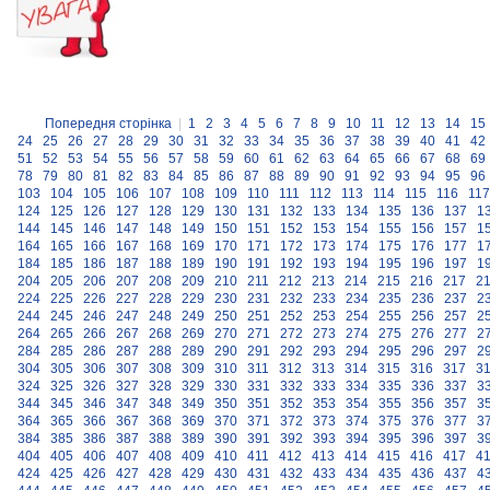
Попередня сторінка
|
1
2
3
4
5
6
7
8
9
10
11
12
13
14
15
24
25
26
27
28
29
30
31
32
33
34
35
36
37
38
39
40
41
42
51
52
53
54
55
56
57
58
59
60
61
62
63
64
65
66
67
68
69
78
79
80
81
82
83
84
85
86
87
88
89
90
91
92
93
94
95
96
103
104
105
106
107
108
109
110
111
112
113
114
115
116
117
124
125
126
127
128
129
130
131
132
133
134
135
136
137
1
144
145
146
147
148
149
150
151
152
153
154
155
156
157
1
164
165
166
167
168
169
170
171
172
173
174
175
176
177
1
184
185
186
187
188
189
190
191
192
193
194
195
196
197
1
204
205
206
207
208
209
210
211
212
213
214
215
216
217
2
224
225
226
227
228
229
230
231
232
233
234
235
236
237
2
244
245
246
247
248
249
250
251
252
253
254
255
256
257
2
264
265
266
267
268
269
270
271
272
273
274
275
276
277
2
284
285
286
287
288
289
290
291
292
293
294
295
296
297
2
304
305
306
307
308
309
310
311
312
313
314
315
316
317
3
324
325
326
327
328
329
330
331
332
333
334
335
336
337
3
344
345
346
347
348
349
350
351
352
353
354
355
356
357
3
364
365
366
367
368
369
370
371
372
373
374
375
376
377
3
384
385
386
387
388
389
390
391
392
393
394
395
396
397
3
404
405
406
407
408
409
410
411
412
413
414
415
416
417
4
424
425
426
427
428
429
430
431
432
433
434
435
436
437
4