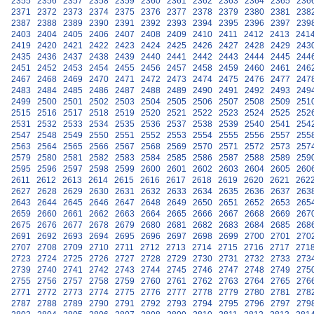
2355
2356
2357
2358
2359
2360
2361
2362
2363
2364
2365
236
2371
2372
2373
2374
2375
2376
2377
2378
2379
2380
2381
238
2387
2388
2389
2390
2391
2392
2393
2394
2395
2396
2397
239
2403
2404
2405
2406
2407
2408
2409
2410
2411
2412
2413
241
2419
2420
2421
2422
2423
2424
2425
2426
2427
2428
2429
243
2435
2436
2437
2438
2439
2440
2441
2442
2443
2444
2445
244
2451
2452
2453
2454
2455
2456
2457
2458
2459
2460
2461
246
2467
2468
2469
2470
2471
2472
2473
2474
2475
2476
2477
247
2483
2484
2485
2486
2487
2488
2489
2490
2491
2492
2493
249
2499
2500
2501
2502
2503
2504
2505
2506
2507
2508
2509
251
2515
2516
2517
2518
2519
2520
2521
2522
2523
2524
2525
252
2531
2532
2533
2534
2535
2536
2537
2538
2539
2540
2541
254
2547
2548
2549
2550
2551
2552
2553
2554
2555
2556
2557
255
2563
2564
2565
2566
2567
2568
2569
2570
2571
2572
2573
257
2579
2580
2581
2582
2583
2584
2585
2586
2587
2588
2589
259
2595
2596
2597
2598
2599
2600
2601
2602
2603
2604
2605
260
2611
2612
2613
2614
2615
2616
2617
2618
2619
2620
2621
262
2627
2628
2629
2630
2631
2632
2633
2634
2635
2636
2637
263
2643
2644
2645
2646
2647
2648
2649
2650
2651
2652
2653
265
2659
2660
2661
2662
2663
2664
2665
2666
2667
2668
2669
267
2675
2676
2677
2678
2679
2680
2681
2682
2683
2684
2685
268
2691
2692
2693
2694
2695
2696
2697
2698
2699
2700
2701
270
2707
2708
2709
2710
2711
2712
2713
2714
2715
2716
2717
271
2723
2724
2725
2726
2727
2728
2729
2730
2731
2732
2733
273
2739
2740
2741
2742
2743
2744
2745
2746
2747
2748
2749
275
2755
2756
2757
2758
2759
2760
2761
2762
2763
2764
2765
276
2771
2772
2773
2774
2775
2776
2777
2778
2779
2780
2781
278
2787
2788
2789
2790
2791
2792
2793
2794
2795
2796
2797
279