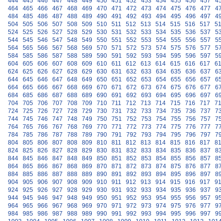
444
445
446
447
448
449
450
451
452
453
454
455
456
457
4
464
465
466
467
468
469
470
471
472
473
474
475
476
477
4
484
485
486
487
488
489
490
491
492
493
494
495
496
497
4
504
505
506
507
508
509
510
511
512
513
514
515
516
517
5
524
525
526
527
528
529
530
531
532
533
534
535
536
537
5
544
545
546
547
548
549
550
551
552
553
554
555
556
557
5
564
565
566
567
568
569
570
571
572
573
574
575
576
577
5
584
585
586
587
588
589
590
591
592
593
594
595
596
597
5
604
605
606
607
608
609
610
611
612
613
614
615
616
617
6
624
625
626
627
628
629
630
631
632
633
634
635
636
637
6
644
645
646
647
648
649
650
651
652
653
654
655
656
657
6
664
665
666
667
668
669
670
671
672
673
674
675
676
677
6
684
685
686
687
688
689
690
691
692
693
694
695
696
697
6
704
705
706
707
708
709
710
711
712
713
714
715
716
717
7
724
725
726
727
728
729
730
731
732
733
734
735
736
737
7
744
745
746
747
748
749
750
751
752
753
754
755
756
757
7
764
765
766
767
768
769
770
771
772
773
774
775
776
777
7
784
785
786
787
788
789
790
791
792
793
794
795
796
797
7
804
805
806
807
808
809
810
811
812
813
814
815
816
817
8
824
825
826
827
828
829
830
831
832
833
834
835
836
837
8
844
845
846
847
848
849
850
851
852
853
854
855
856
857
8
864
865
866
867
868
869
870
871
872
873
874
875
876
877
8
884
885
886
887
888
889
890
891
892
893
894
895
896
897
8
904
905
906
907
908
909
910
911
912
913
914
915
916
917
9
924
925
926
927
928
929
930
931
932
933
934
935
936
937
9
944
945
946
947
948
949
950
951
952
953
954
955
956
957
9
964
965
966
967
968
969
970
971
972
973
974
975
976
977
9
984
985
986
987
988
989
990
991
992
993
994
995
996
997
9