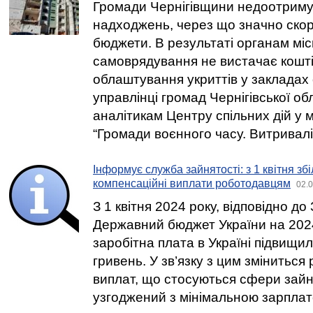
Громади Чернігівщини недоотриму
надходжень, через що значно скор
бюджети. В результаті органам мі
самоврядування не вистачає кошті
облаштування укриттів у закладах 
управлінці громад Чернігівської об
аналітикам Центру спільних дій у
“Громади воєнного часу. Витривалі
Інформує служба зайнятості: з 1 квітня з
компенсаційні виплати роботодавцям
02.0
З 1 квітня 2024 року, відповідно д
Державний бюджет України на 2024
заробітна плата в Україні підвищил
гривень. У зв’язку з цим зміниться
виплат, що стосуються сфери зайня
узгоджений з мінімальною зарплат