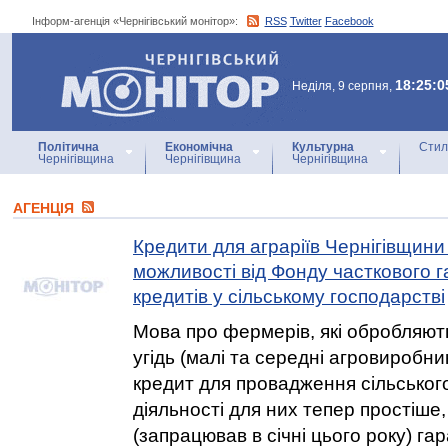
Інформ-агенція «Чернігівський монітор»:
RSS
Twitter
Facebook
Інформ-агенція
«Чернігівський монітор»
18:25:0
Неділя, 9 серпня,
Політична
Економічна
Культурна
Стил
Чернігівщина
Чернігівщина
Чернігівщина
АГЕНЦIЯ
Кредити для аграріїв Чернігівщини 
можливості від Фонду часткового 
кредитів у сільському господарстві
Мова про фермерів, які обробляють
угідь (малі та середні агровиробн
кредит для провадження сільськог
діяльності для них тепер простіше,
(запрацював в січні цього року) га