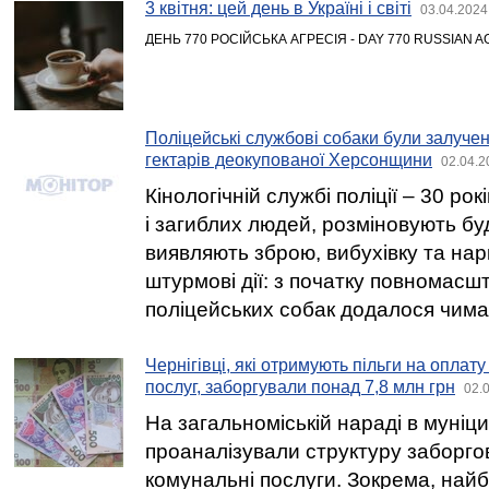
3 квітня: цей день в Україні і світі
03.04.2024
ДЕНЬ 770 РОСІЙСЬКА АГРЕСІЯ - DAY 770 RUSSIAN 
Поліцейські службові собаки були залучен
гектарів деокупованої Херсонщини
02.04.2
Кінологічній службі поліції – 30 ро
і загиблих людей, розміновують буд
виявляють зброю, вибухівку та нар
штурмові дії: з початку повномасшт
поліцейських собак додалося чима
Чернігівці, які отримують пільги на опла
послуг, заборгували понад 7,8 млн грн
02.
На загальноміській нараді в муніцип
проаналізували структуру заборго
комунальні послуги. Зокрема, най