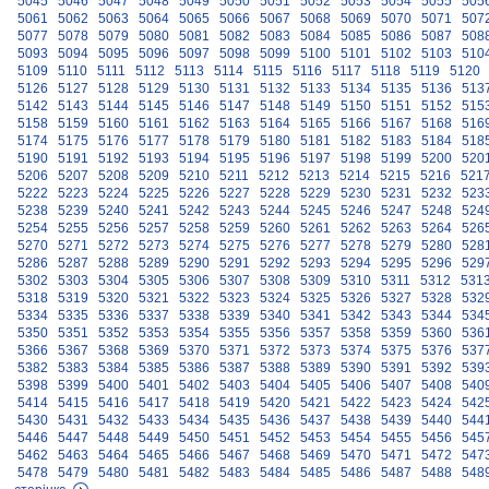
5045
5046
5047
5048
5049
5050
5051
5052
5053
5054
5055
505
5061
5062
5063
5064
5065
5066
5067
5068
5069
5070
5071
507
5077
5078
5079
5080
5081
5082
5083
5084
5085
5086
5087
508
5093
5094
5095
5096
5097
5098
5099
5100
5101
5102
5103
510
5109
5110
5111
5112
5113
5114
5115
5116
5117
5118
5119
5120
5126
5127
5128
5129
5130
5131
5132
5133
5134
5135
5136
513
5142
5143
5144
5145
5146
5147
5148
5149
5150
5151
5152
515
5158
5159
5160
5161
5162
5163
5164
5165
5166
5167
5168
516
5174
5175
5176
5177
5178
5179
5180
5181
5182
5183
5184
518
5190
5191
5192
5193
5194
5195
5196
5197
5198
5199
5200
520
5206
5207
5208
5209
5210
5211
5212
5213
5214
5215
5216
521
5222
5223
5224
5225
5226
5227
5228
5229
5230
5231
5232
523
5238
5239
5240
5241
5242
5243
5244
5245
5246
5247
5248
524
5254
5255
5256
5257
5258
5259
5260
5261
5262
5263
5264
526
5270
5271
5272
5273
5274
5275
5276
5277
5278
5279
5280
528
5286
5287
5288
5289
5290
5291
5292
5293
5294
5295
5296
529
5302
5303
5304
5305
5306
5307
5308
5309
5310
5311
5312
531
5318
5319
5320
5321
5322
5323
5324
5325
5326
5327
5328
532
5334
5335
5336
5337
5338
5339
5340
5341
5342
5343
5344
534
5350
5351
5352
5353
5354
5355
5356
5357
5358
5359
5360
536
5366
5367
5368
5369
5370
5371
5372
5373
5374
5375
5376
537
5382
5383
5384
5385
5386
5387
5388
5389
5390
5391
5392
539
5398
5399
5400
5401
5402
5403
5404
5405
5406
5407
5408
540
5414
5415
5416
5417
5418
5419
5420
5421
5422
5423
5424
542
5430
5431
5432
5433
5434
5435
5436
5437
5438
5439
5440
544
5446
5447
5448
5449
5450
5451
5452
5453
5454
5455
5456
545
5462
5463
5464
5465
5466
5467
5468
5469
5470
5471
5472
547
5478
5479
5480
5481
5482
5483
5484
5485
5486
5487
5488
548