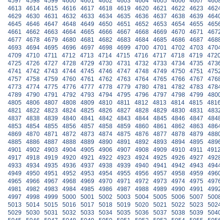
4597
4598
4599
4600
4601
4602
4603
4604
4605
4606
4607
460
4613
4614
4615
4616
4617
4618
4619
4620
4621
4622
4623
462
4629
4630
4631
4632
4633
4634
4635
4636
4637
4638
4639
464
4645
4646
4647
4648
4649
4650
4651
4652
4653
4654
4655
465
4661
4662
4663
4664
4665
4666
4667
4668
4669
4670
4671
467
4677
4678
4679
4680
4681
4682
4683
4684
4685
4686
4687
468
4693
4694
4695
4696
4697
4698
4699
4700
4701
4702
4703
470
4709
4710
4711
4712
4713
4714
4715
4716
4717
4718
4719
472
4725
4726
4727
4728
4729
4730
4731
4732
4733
4734
4735
473
4741
4742
4743
4744
4745
4746
4747
4748
4749
4750
4751
475
4757
4758
4759
4760
4761
4762
4763
4764
4765
4766
4767
476
4773
4774
4775
4776
4777
4778
4779
4780
4781
4782
4783
478
4789
4790
4791
4792
4793
4794
4795
4796
4797
4798
4799
480
4805
4806
4807
4808
4809
4810
4811
4812
4813
4814
4815
481
4821
4822
4823
4824
4825
4826
4827
4828
4829
4830
4831
483
4837
4838
4839
4840
4841
4842
4843
4844
4845
4846
4847
484
4853
4854
4855
4856
4857
4858
4859
4860
4861
4862
4863
486
4869
4870
4871
4872
4873
4874
4875
4876
4877
4878
4879
488
4885
4886
4887
4888
4889
4890
4891
4892
4893
4894
4895
489
4901
4902
4903
4904
4905
4906
4907
4908
4909
4910
4911
491
4917
4918
4919
4920
4921
4922
4923
4924
4925
4926
4927
492
4933
4934
4935
4936
4937
4938
4939
4940
4941
4942
4943
494
4949
4950
4951
4952
4953
4954
4955
4956
4957
4958
4959
496
4965
4966
4967
4968
4969
4970
4971
4972
4973
4974
4975
497
4981
4982
4983
4984
4985
4986
4987
4988
4989
4990
4991
499
4997
4998
4999
5000
5001
5002
5003
5004
5005
5006
5007
500
5013
5014
5015
5016
5017
5018
5019
5020
5021
5022
5023
502
5029
5030
5031
5032
5033
5034
5035
5036
5037
5038
5039
504