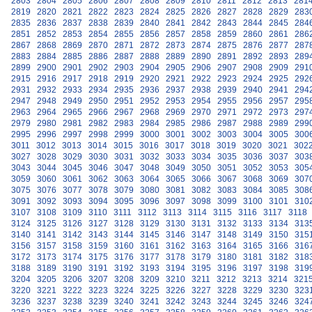
2803
2804
2805
2806
2807
2808
2809
2810
2811
2812
2813
281
2819
2820
2821
2822
2823
2824
2825
2826
2827
2828
2829
283
2835
2836
2837
2838
2839
2840
2841
2842
2843
2844
2845
284
2851
2852
2853
2854
2855
2856
2857
2858
2859
2860
2861
286
2867
2868
2869
2870
2871
2872
2873
2874
2875
2876
2877
287
2883
2884
2885
2886
2887
2888
2889
2890
2891
2892
2893
289
2899
2900
2901
2902
2903
2904
2905
2906
2907
2908
2909
291
2915
2916
2917
2918
2919
2920
2921
2922
2923
2924
2925
292
2931
2932
2933
2934
2935
2936
2937
2938
2939
2940
2941
294
2947
2948
2949
2950
2951
2952
2953
2954
2955
2956
2957
295
2963
2964
2965
2966
2967
2968
2969
2970
2971
2972
2973
297
2979
2980
2981
2982
2983
2984
2985
2986
2987
2988
2989
299
2995
2996
2997
2998
2999
3000
3001
3002
3003
3004
3005
300
3011
3012
3013
3014
3015
3016
3017
3018
3019
3020
3021
302
3027
3028
3029
3030
3031
3032
3033
3034
3035
3036
3037
303
3043
3044
3045
3046
3047
3048
3049
3050
3051
3052
3053
305
3059
3060
3061
3062
3063
3064
3065
3066
3067
3068
3069
307
3075
3076
3077
3078
3079
3080
3081
3082
3083
3084
3085
308
3091
3092
3093
3094
3095
3096
3097
3098
3099
3100
3101
310
3107
3108
3109
3110
3111
3112
3113
3114
3115
3116
3117
3118
3124
3125
3126
3127
3128
3129
3130
3131
3132
3133
3134
313
3140
3141
3142
3143
3144
3145
3146
3147
3148
3149
3150
315
3156
3157
3158
3159
3160
3161
3162
3163
3164
3165
3166
316
3172
3173
3174
3175
3176
3177
3178
3179
3180
3181
3182
318
3188
3189
3190
3191
3192
3193
3194
3195
3196
3197
3198
319
3204
3205
3206
3207
3208
3209
3210
3211
3212
3213
3214
321
3220
3221
3222
3223
3224
3225
3226
3227
3228
3229
3230
323
3236
3237
3238
3239
3240
3241
3242
3243
3244
3245
3246
324