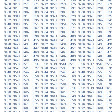
3252
3253
3254
3255
3256
3257
3258
3259
3260
3261
3262
326
3268
3269
3270
3271
3272
3273
3274
3275
3276
3277
3278
327
3284
3285
3286
3287
3288
3289
3290
3291
3292
3293
3294
329
3300
3301
3302
3303
3304
3305
3306
3307
3308
3309
3310
331
3316
3317
3318
3319
3320
3321
3322
3323
3324
3325
3326
332
3332
3333
3334
3335
3336
3337
3338
3339
3340
3341
3342
334
3348
3349
3350
3351
3352
3353
3354
3355
3356
3357
3358
335
3364
3365
3366
3367
3368
3369
3370
3371
3372
3373
3374
337
3380
3381
3382
3383
3384
3385
3386
3387
3388
3389
3390
339
3396
3397
3398
3399
3400
3401
3402
3403
3404
3405
3406
340
3412
3413
3414
3415
3416
3417
3418
3419
3420
3421
3422
342
3428
3429
3430
3431
3432
3433
3434
3435
3436
3437
3438
343
3444
3445
3446
3447
3448
3449
3450
3451
3452
3453
3454
345
3460
3461
3462
3463
3464
3465
3466
3467
3468
3469
3470
347
3476
3477
3478
3479
3480
3481
3482
3483
3484
3485
3486
348
3492
3493
3494
3495
3496
3497
3498
3499
3500
3501
3502
350
3508
3509
3510
3511
3512
3513
3514
3515
3516
3517
3518
351
3524
3525
3526
3527
3528
3529
3530
3531
3532
3533
3534
353
3540
3541
3542
3543
3544
3545
3546
3547
3548
3549
3550
355
3556
3557
3558
3559
3560
3561
3562
3563
3564
3565
3566
356
3572
3573
3574
3575
3576
3577
3578
3579
3580
3581
3582
358
3588
3589
3590
3591
3592
3593
3594
3595
3596
3597
3598
359
3604
3605
3606
3607
3608
3609
3610
3611
3612
3613
3614
361
3620
3621
3622
3623
3624
3625
3626
3627
3628
3629
3630
363
3636
3637
3638
3639
3640
3641
3642
3643
3644
3645
3646
364
3652
3653
3654
3655
3656
3657
3658
3659
3660
3661
3662
366
3668
3669
3670
3671
3672
3673
3674
3675
3676
3677
3678
367
3684
3685
3686
3687
3688
3689
3690
3691
3692
3693
3694
369