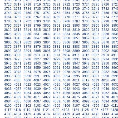
3700
3701
3702
3703
3704
3705
3706
3707
3708
3709
3710
371
3716
3717
3718
3719
3720
3721
3722
3723
3724
3725
3726
372
3732
3733
3734
3735
3736
3737
3738
3739
3740
3741
3742
374
3748
3749
3750
3751
3752
3753
3754
3755
3756
3757
3758
375
3764
3765
3766
3767
3768
3769
3770
3771
3772
3773
3774
377
3780
3781
3782
3783
3784
3785
3786
3787
3788
3789
3790
379
3796
3797
3798
3799
3800
3801
3802
3803
3804
3805
3806
380
3812
3813
3814
3815
3816
3817
3818
3819
3820
3821
3822
382
3828
3829
3830
3831
3832
3833
3834
3835
3836
3837
3838
383
3844
3845
3846
3847
3848
3849
3850
3851
3852
3853
3854
385
3860
3861
3862
3863
3864
3865
3866
3867
3868
3869
3870
387
3876
3877
3878
3879
3880
3881
3882
3883
3884
3885
3886
388
3892
3893
3894
3895
3896
3897
3898
3899
3900
3901
3902
390
3908
3909
3910
3911
3912
3913
3914
3915
3916
3917
3918
391
3924
3925
3926
3927
3928
3929
3930
3931
3932
3933
3934
393
3940
3941
3942
3943
3944
3945
3946
3947
3948
3949
3950
395
3956
3957
3958
3959
3960
3961
3962
3963
3964
3965
3966
396
3972
3973
3974
3975
3976
3977
3978
3979
3980
3981
3982
398
3988
3989
3990
3991
3992
3993
3994
3995
3996
3997
3998
399
4004
4005
4006
4007
4008
4009
4010
4011
4012
4013
4014
401
4020
4021
4022
4023
4024
4025
4026
4027
4028
4029
4030
403
4036
4037
4038
4039
4040
4041
4042
4043
4044
4045
4046
404
4052
4053
4054
4055
4056
4057
4058
4059
4060
4061
4062
406
4068
4069
4070
4071
4072
4073
4074
4075
4076
4077
4078
407
4084
4085
4086
4087
4088
4089
4090
4091
4092
4093
4094
409
4100
4101
4102
4103
4104
4105
4106
4107
4108
4109
4110
4111
4117
4118
4119
4120
4121
4122
4123
4124
4125
4126
4127
4128
4133
4134
4135
4136
4137
4138
4139
4140
4141
4142
4143
414