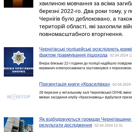
хвилиною мовчання за всіма загиб
березні 2022-го. Два роки тому, у пе
Чернігів було деблоковано, а також
територій області, які захопили ві
повномасштабного вторгнення.
Чернігівські поліцейські розслідують кри
фактом травмування пішохода
02.04.2024 1
Вчора близько 22-ї години до поліції надійшло повідом
керманич електросамоката зіштовхнувся з перехожою.
Презентація книги «Красилівка»
02.04.2024 
28 березня у читальному залі Чернігівської ОУНБ імен
межах засідання клубу «Краєзнавець» відбулася презе
Як відбудовуються громади Чернігівщини 
результати дослідження
02.04.2024 12:31