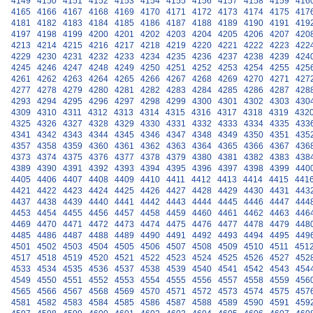
4149
4150
4151
4152
4153
4154
4155
4156
4157
4158
4159
416
4165
4166
4167
4168
4169
4170
4171
4172
4173
4174
4175
417
4181
4182
4183
4184
4185
4186
4187
4188
4189
4190
4191
419
4197
4198
4199
4200
4201
4202
4203
4204
4205
4206
4207
420
4213
4214
4215
4216
4217
4218
4219
4220
4221
4222
4223
422
4229
4230
4231
4232
4233
4234
4235
4236
4237
4238
4239
424
4245
4246
4247
4248
4249
4250
4251
4252
4253
4254
4255
425
4261
4262
4263
4264
4265
4266
4267
4268
4269
4270
4271
427
4277
4278
4279
4280
4281
4282
4283
4284
4285
4286
4287
428
4293
4294
4295
4296
4297
4298
4299
4300
4301
4302
4303
430
4309
4310
4311
4312
4313
4314
4315
4316
4317
4318
4319
432
4325
4326
4327
4328
4329
4330
4331
4332
4333
4334
4335
433
4341
4342
4343
4344
4345
4346
4347
4348
4349
4350
4351
435
4357
4358
4359
4360
4361
4362
4363
4364
4365
4366
4367
436
4373
4374
4375
4376
4377
4378
4379
4380
4381
4382
4383
438
4389
4390
4391
4392
4393
4394
4395
4396
4397
4398
4399
440
4405
4406
4407
4408
4409
4410
4411
4412
4413
4414
4415
441
4421
4422
4423
4424
4425
4426
4427
4428
4429
4430
4431
443
4437
4438
4439
4440
4441
4442
4443
4444
4445
4446
4447
444
4453
4454
4455
4456
4457
4458
4459
4460
4461
4462
4463
446
4469
4470
4471
4472
4473
4474
4475
4476
4477
4478
4479
448
4485
4486
4487
4488
4489
4490
4491
4492
4493
4494
4495
449
4501
4502
4503
4504
4505
4506
4507
4508
4509
4510
4511
451
4517
4518
4519
4520
4521
4522
4523
4524
4525
4526
4527
452
4533
4534
4535
4536
4537
4538
4539
4540
4541
4542
4543
454
4549
4550
4551
4552
4553
4554
4555
4556
4557
4558
4559
456
4565
4566
4567
4568
4569
4570
4571
4572
4573
4574
4575
457
4581
4582
4583
4584
4585
4586
4587
4588
4589
4590
4591
459