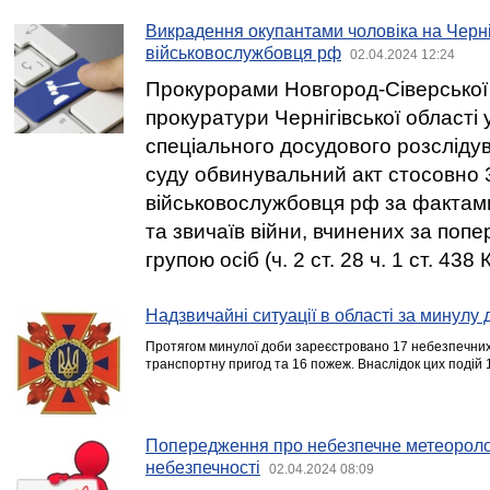
Викрадення окупантами чоловіка на Черні
військовослужбовця рф
02.04.2024 12:24
Прокурорами Новгород-Сіверської
прокуратури Чернігівської області 
спеціального досудового розсліду
суду обвинувальний акт стосовно 
військовослужбовця рф за фактам
та звичаїв війни, вчинених за по
групою осіб (ч. 2 ст. 28 ч. 1 ст. 438 
Надзвичайні ситуації в області за минулу 
Протягом минулої доби зареєстровано 17 небезпечних 
транспортну пригод та 16 пожеж. Внаслідок цих подій
Попередження про небезпечне метеоролог
небезпечності
02.04.2024 08:09