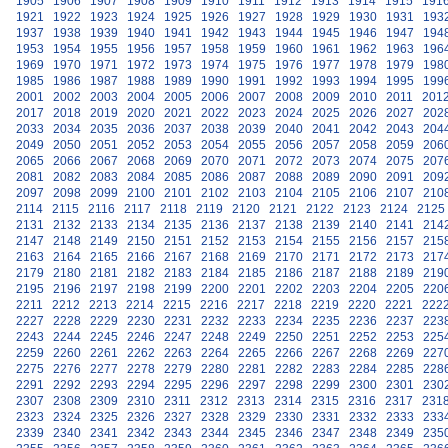
1905
1906
1907
1908
1909
1910
1911
1912
1913
1914
1915
191
1921
1922
1923
1924
1925
1926
1927
1928
1929
1930
1931
193
1937
1938
1939
1940
1941
1942
1943
1944
1945
1946
1947
194
1953
1954
1955
1956
1957
1958
1959
1960
1961
1962
1963
196
1969
1970
1971
1972
1973
1974
1975
1976
1977
1978
1979
198
1985
1986
1987
1988
1989
1990
1991
1992
1993
1994
1995
199
2001
2002
2003
2004
2005
2006
2007
2008
2009
2010
2011
201
2017
2018
2019
2020
2021
2022
2023
2024
2025
2026
2027
202
2033
2034
2035
2036
2037
2038
2039
2040
2041
2042
2043
204
2049
2050
2051
2052
2053
2054
2055
2056
2057
2058
2059
206
2065
2066
2067
2068
2069
2070
2071
2072
2073
2074
2075
207
2081
2082
2083
2084
2085
2086
2087
2088
2089
2090
2091
209
2097
2098
2099
2100
2101
2102
2103
2104
2105
2106
2107
210
2114
2115
2116
2117
2118
2119
2120
2121
2122
2123
2124
2125
2131
2132
2133
2134
2135
2136
2137
2138
2139
2140
2141
214
2147
2148
2149
2150
2151
2152
2153
2154
2155
2156
2157
215
2163
2164
2165
2166
2167
2168
2169
2170
2171
2172
2173
217
2179
2180
2181
2182
2183
2184
2185
2186
2187
2188
2189
219
2195
2196
2197
2198
2199
2200
2201
2202
2203
2204
2205
220
2211
2212
2213
2214
2215
2216
2217
2218
2219
2220
2221
222
2227
2228
2229
2230
2231
2232
2233
2234
2235
2236
2237
223
2243
2244
2245
2246
2247
2248
2249
2250
2251
2252
2253
225
2259
2260
2261
2262
2263
2264
2265
2266
2267
2268
2269
227
2275
2276
2277
2278
2279
2280
2281
2282
2283
2284
2285
228
2291
2292
2293
2294
2295
2296
2297
2298
2299
2300
2301
230
2307
2308
2309
2310
2311
2312
2313
2314
2315
2316
2317
231
2323
2324
2325
2326
2327
2328
2329
2330
2331
2332
2333
233
2339
2340
2341
2342
2343
2344
2345
2346
2347
2348
2349
235