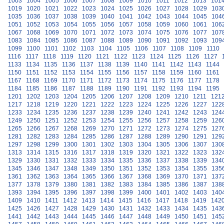
1003
1004
1005
1006
1007
1008
1009
1010
1011
1012
1013
101
1019
1020
1021
1022
1023
1024
1025
1026
1027
1028
1029
103
1035
1036
1037
1038
1039
1040
1041
1042
1043
1044
1045
104
1051
1052
1053
1054
1055
1056
1057
1058
1059
1060
1061
106
1067
1068
1069
1070
1071
1072
1073
1074
1075
1076
1077
107
1083
1084
1085
1086
1087
1088
1089
1090
1091
1092
1093
109
1099
1100
1101
1102
1103
1104
1105
1106
1107
1108
1109
1110
1116
1117
1118
1119
1120
1121
1122
1123
1124
1125
1126
1127
1133
1134
1135
1136
1137
1138
1139
1140
1141
1142
1143
1144
1150
1151
1152
1153
1154
1155
1156
1157
1158
1159
1160
1161
1167
1168
1169
1170
1171
1172
1173
1174
1175
1176
1177
1178
1184
1185
1186
1187
1188
1189
1190
1191
1192
1193
1194
1195
1201
1202
1203
1204
1205
1206
1207
1208
1209
1210
1211
121
1217
1218
1219
1220
1221
1222
1223
1224
1225
1226
1227
122
1233
1234
1235
1236
1237
1238
1239
1240
1241
1242
1243
124
1249
1250
1251
1252
1253
1254
1255
1256
1257
1258
1259
126
1265
1266
1267
1268
1269
1270
1271
1272
1273
1274
1275
127
1281
1282
1283
1284
1285
1286
1287
1288
1289
1290
1291
129
1297
1298
1299
1300
1301
1302
1303
1304
1305
1306
1307
130
1313
1314
1315
1316
1317
1318
1319
1320
1321
1322
1323
132
1329
1330
1331
1332
1333
1334
1335
1336
1337
1338
1339
134
1345
1346
1347
1348
1349
1350
1351
1352
1353
1354
1355
135
1361
1362
1363
1364
1365
1366
1367
1368
1369
1370
1371
137
1377
1378
1379
1380
1381
1382
1383
1384
1385
1386
1387
138
1393
1394
1395
1396
1397
1398
1399
1400
1401
1402
1403
140
1409
1410
1411
1412
1413
1414
1415
1416
1417
1418
1419
142
1425
1426
1427
1428
1429
1430
1431
1432
1433
1434
1435
143
1441
1442
1443
1444
1445
1446
1447
1448
1449
1450
1451
145