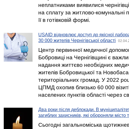
неплатниками виявилися чернігівців
на сплату за житлово-комунальні 
її в готівковій формі.
USAID відновлює доступ до якісної лабора
30 000 жителів Чернігівської області
02.04.
Центр первинної медичної допомо
Бобровиці на Чернігівщині є важл
надання життєво необхідних меди
жителів Бобровицької та Новобаса
територіальних громад. У 2022 ро
ЦПМД охопив близько 60 000 візитів
населених пунктів області через св
Два роки після деблокади. В муніципаліте
загиблих захисників, які обороняли місто 
Сьогодні загальноміська щотижне