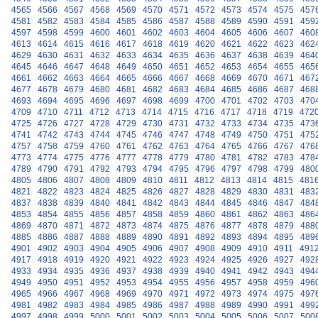
4565
4566
4567
4568
4569
4570
4571
4572
4573
4574
4575
457
4581
4582
4583
4584
4585
4586
4587
4588
4589
4590
4591
459
4597
4598
4599
4600
4601
4602
4603
4604
4605
4606
4607
460
4613
4614
4615
4616
4617
4618
4619
4620
4621
4622
4623
462
4629
4630
4631
4632
4633
4634
4635
4636
4637
4638
4639
464
4645
4646
4647
4648
4649
4650
4651
4652
4653
4654
4655
465
4661
4662
4663
4664
4665
4666
4667
4668
4669
4670
4671
467
4677
4678
4679
4680
4681
4682
4683
4684
4685
4686
4687
468
4693
4694
4695
4696
4697
4698
4699
4700
4701
4702
4703
470
4709
4710
4711
4712
4713
4714
4715
4716
4717
4718
4719
472
4725
4726
4727
4728
4729
4730
4731
4732
4733
4734
4735
473
4741
4742
4743
4744
4745
4746
4747
4748
4749
4750
4751
475
4757
4758
4759
4760
4761
4762
4763
4764
4765
4766
4767
476
4773
4774
4775
4776
4777
4778
4779
4780
4781
4782
4783
478
4789
4790
4791
4792
4793
4794
4795
4796
4797
4798
4799
480
4805
4806
4807
4808
4809
4810
4811
4812
4813
4814
4815
481
4821
4822
4823
4824
4825
4826
4827
4828
4829
4830
4831
483
4837
4838
4839
4840
4841
4842
4843
4844
4845
4846
4847
484
4853
4854
4855
4856
4857
4858
4859
4860
4861
4862
4863
486
4869
4870
4871
4872
4873
4874
4875
4876
4877
4878
4879
488
4885
4886
4887
4888
4889
4890
4891
4892
4893
4894
4895
489
4901
4902
4903
4904
4905
4906
4907
4908
4909
4910
4911
491
4917
4918
4919
4920
4921
4922
4923
4924
4925
4926
4927
492
4933
4934
4935
4936
4937
4938
4939
4940
4941
4942
4943
494
4949
4950
4951
4952
4953
4954
4955
4956
4957
4958
4959
496
4965
4966
4967
4968
4969
4970
4971
4972
4973
4974
4975
497
4981
4982
4983
4984
4985
4986
4987
4988
4989
4990
4991
499
4997
4998
4999
5000
5001
5002
5003
5004
5005
5006
5007
500