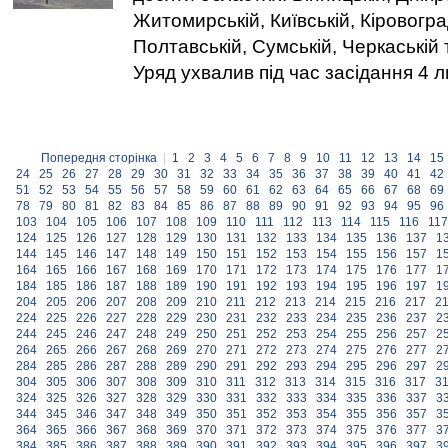
Житомирській, Київській, Кіровогра
Полтавській, Сумській, Черкаській 
Уряд ухвалив під час засідання 4 л
Попередня сторінка
|
1
2
3
4
5
6
7
8
9
10
11
12
13
14
15
24
25
26
27
28
29
30
31
32
33
34
35
36
37
38
39
40
41
42
51
52
53
54
55
56
57
58
59
60
61
62
63
64
65
66
67
68
69
78
79
80
81
82
83
84
85
86
87
88
89
90
91
92
93
94
95
96
103
104
105
106
107
108
109
110
111
112
113
114
115
116
117
124
125
126
127
128
129
130
131
132
133
134
135
136
137
1
144
145
146
147
148
149
150
151
152
153
154
155
156
157
1
164
165
166
167
168
169
170
171
172
173
174
175
176
177
1
184
185
186
187
188
189
190
191
192
193
194
195
196
197
1
204
205
206
207
208
209
210
211
212
213
214
215
216
217
2
224
225
226
227
228
229
230
231
232
233
234
235
236
237
2
244
245
246
247
248
249
250
251
252
253
254
255
256
257
2
264
265
266
267
268
269
270
271
272
273
274
275
276
277
2
284
285
286
287
288
289
290
291
292
293
294
295
296
297
2
304
305
306
307
308
309
310
311
312
313
314
315
316
317
3
324
325
326
327
328
329
330
331
332
333
334
335
336
337
3
344
345
346
347
348
349
350
351
352
353
354
355
356
357
3
364
365
366
367
368
369
370
371
372
373
374
375
376
377
3
384
385
386
387
388
389
390
391
392
393
394
395
396
397
3