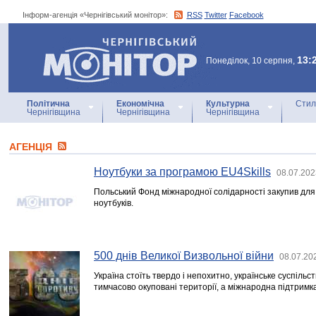
Інформ-агенція «Чернігівський монітор»:
RSS
Twitter
Facebook
Інформ-агенція
«Чернігівський монітор»
13:
Понеділок, 10 серпня,
Політична
Економічна
Культурна
Стил
Чернігівщина
Чернігівщина
Чернігівщина
АГЕНЦIЯ
Ноутбуки за програмою EU4Skills
08.07.202
Польський Фонд міжнародної солідарності закупив для
ноутбуків.
500 днів Великої Визвольної війни
08.07.20
Україна стоїть твердо і непохитно, українське суспільст
тимчасово окуповані території, а міжнародна підтримка