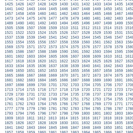
1425
1426
1427
1428
1429
1430
1431
1432
1433
1434
1435
143
1441
1442
1443
1444
1445
1446
1447
1448
1449
1450
1451
145
1457
1458
1459
1460
1461
1462
1463
1464
1465
1466
1467
146
1473
1474
1475
1476
1477
1478
1479
1480
1481
1482
1483
148
1489
1490
1491
1492
1493
1494
1495
1496
1497
1498
1499
150
1505
1506
1507
1508
1509
1510
1511
1512
1513
1514
1515
151
1521
1522
1523
1524
1525
1526
1527
1528
1529
1530
1531
153
1537
1538
1539
1540
1541
1542
1543
1544
1545
1546
1547
154
1553
1554
1555
1556
1557
1558
1559
1560
1561
1562
1563
156
1569
1570
1571
1572
1573
1574
1575
1576
1577
1578
1579
158
1585
1586
1587
1588
1589
1590
1591
1592
1593
1594
1595
159
1601
1602
1603
1604
1605
1606
1607
1608
1609
1610
1611
161
1617
1618
1619
1620
1621
1622
1623
1624
1625
1626
1627
162
1633
1634
1635
1636
1637
1638
1639
1640
1641
1642
1643
164
1649
1650
1651
1652
1653
1654
1655
1656
1657
1658
1659
166
1665
1666
1667
1668
1669
1670
1671
1672
1673
1674
1675
167
1681
1682
1683
1684
1685
1686
1687
1688
1689
1690
1691
169
1697
1698
1699
1700
1701
1702
1703
1704
1705
1706
1707
170
1713
1714
1715
1716
1717
1718
1719
1720
1721
1722
1723
172
1729
1730
1731
1732
1733
1734
1735
1736
1737
1738
1739
174
1745
1746
1747
1748
1749
1750
1751
1752
1753
1754
1755
175
1761
1762
1763
1764
1765
1766
1767
1768
1769
1770
1771
177
1777
1778
1779
1780
1781
1782
1783
1784
1785
1786
1787
178
1793
1794
1795
1796
1797
1798
1799
1800
1801
1802
1803
180
1809
1810
1811
1812
1813
1814
1815
1816
1817
1818
1819
182
1825
1826
1827
1828
1829
1830
1831
1832
1833
1834
1835
183
1841
1842
1843
1844
1845
1846
1847
1848
1849
1850
1851
185
1857
1858
1859
1860
1861
1862
1863
1864
1865
1866
1867
186