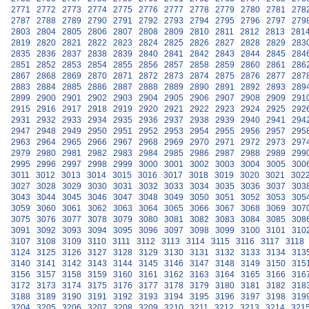
2771
2772
2773
2774
2775
2776
2777
2778
2779
2780
2781
278
2787
2788
2789
2790
2791
2792
2793
2794
2795
2796
2797
279
2803
2804
2805
2806
2807
2808
2809
2810
2811
2812
2813
281
2819
2820
2821
2822
2823
2824
2825
2826
2827
2828
2829
283
2835
2836
2837
2838
2839
2840
2841
2842
2843
2844
2845
284
2851
2852
2853
2854
2855
2856
2857
2858
2859
2860
2861
286
2867
2868
2869
2870
2871
2872
2873
2874
2875
2876
2877
287
2883
2884
2885
2886
2887
2888
2889
2890
2891
2892
2893
289
2899
2900
2901
2902
2903
2904
2905
2906
2907
2908
2909
291
2915
2916
2917
2918
2919
2920
2921
2922
2923
2924
2925
292
2931
2932
2933
2934
2935
2936
2937
2938
2939
2940
2941
294
2947
2948
2949
2950
2951
2952
2953
2954
2955
2956
2957
295
2963
2964
2965
2966
2967
2968
2969
2970
2971
2972
2973
297
2979
2980
2981
2982
2983
2984
2985
2986
2987
2988
2989
299
2995
2996
2997
2998
2999
3000
3001
3002
3003
3004
3005
300
3011
3012
3013
3014
3015
3016
3017
3018
3019
3020
3021
302
3027
3028
3029
3030
3031
3032
3033
3034
3035
3036
3037
303
3043
3044
3045
3046
3047
3048
3049
3050
3051
3052
3053
305
3059
3060
3061
3062
3063
3064
3065
3066
3067
3068
3069
307
3075
3076
3077
3078
3079
3080
3081
3082
3083
3084
3085
308
3091
3092
3093
3094
3095
3096
3097
3098
3099
3100
3101
310
3107
3108
3109
3110
3111
3112
3113
3114
3115
3116
3117
3118
3124
3125
3126
3127
3128
3129
3130
3131
3132
3133
3134
313
3140
3141
3142
3143
3144
3145
3146
3147
3148
3149
3150
315
3156
3157
3158
3159
3160
3161
3162
3163
3164
3165
3166
316
3172
3173
3174
3175
3176
3177
3178
3179
3180
3181
3182
318
3188
3189
3190
3191
3192
3193
3194
3195
3196
3197
3198
319
3204
3205
3206
3207
3208
3209
3210
3211
3212
3213
3214
321