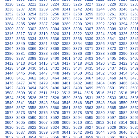
3220
3221
3222
3223
3224
3225
3226
3227
3228
3229
3230
323
3236
3237
3238
3239
3240
3241
3242
3243
3244
3245
3246
324
3252
3253
3254
3255
3256
3257
3258
3259
3260
3261
3262
326
3268
3269
3270
3271
3272
3273
3274
3275
3276
3277
3278
327
3284
3285
3286
3287
3288
3289
3290
3291
3292
3293
3294
329
3300
3301
3302
3303
3304
3305
3306
3307
3308
3309
3310
331
3316
3317
3318
3319
3320
3321
3322
3323
3324
3325
3326
332
3332
3333
3334
3335
3336
3337
3338
3339
3340
3341
3342
334
3348
3349
3350
3351
3352
3353
3354
3355
3356
3357
3358
335
3364
3365
3366
3367
3368
3369
3370
3371
3372
3373
3374
337
3380
3381
3382
3383
3384
3385
3386
3387
3388
3389
3390
339
3396
3397
3398
3399
3400
3401
3402
3403
3404
3405
3406
340
3412
3413
3414
3415
3416
3417
3418
3419
3420
3421
3422
342
3428
3429
3430
3431
3432
3433
3434
3435
3436
3437
3438
343
3444
3445
3446
3447
3448
3449
3450
3451
3452
3453
3454
345
3460
3461
3462
3463
3464
3465
3466
3467
3468
3469
3470
347
3476
3477
3478
3479
3480
3481
3482
3483
3484
3485
3486
348
3492
3493
3494
3495
3496
3497
3498
3499
3500
3501
3502
350
3508
3509
3510
3511
3512
3513
3514
3515
3516
3517
3518
351
3524
3525
3526
3527
3528
3529
3530
3531
3532
3533
3534
353
3540
3541
3542
3543
3544
3545
3546
3547
3548
3549
3550
355
3556
3557
3558
3559
3560
3561
3562
3563
3564
3565
3566
356
3572
3573
3574
3575
3576
3577
3578
3579
3580
3581
3582
358
3588
3589
3590
3591
3592
3593
3594
3595
3596
3597
3598
359
3604
3605
3606
3607
3608
3609
3610
3611
3612
3613
3614
361
3620
3621
3622
3623
3624
3625
3626
3627
3628
3629
3630
363
3636
3637
3638
3639
3640
3641
3642
3643
3644
3645
3646
364
3652
3653
3654
3655
3656
3657
3658
3659
3660
3661
3662
366