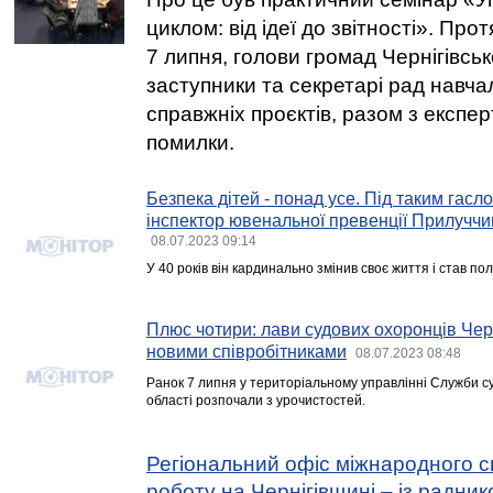
циклом: від ідеї до звітності». Прот
7 липня, голови громад Чернігівсько
заступники та секретарі рад навч
справжніх проєктів, разом з експ
помилки.
Безпека дітей - понад усе. Під таким гас
інспектор ювенальної превенції Прилучч
08.07.2023 09:14
У 40 років він кардинально змінив своє життя і став по
Плюс чотири: лави судових охоронців Че
новими співробітниками
08.07.2023 08:48
Ранок 7 липня у територіальному управлінні Служби су
області розпочали з урочистостей.
Регіональний офіс міжнародного с
роботу на Чернігівщині – із радни