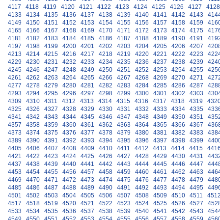
4117
4118
4119
4120
4121
4122
4123
4124
4125
4126
4127
4128
4133
4134
4135
4136
4137
4138
4139
4140
4141
4142
4143
414
4149
4150
4151
4152
4153
4154
4155
4156
4157
4158
4159
416
4165
4166
4167
4168
4169
4170
4171
4172
4173
4174
4175
417
4181
4182
4183
4184
4185
4186
4187
4188
4189
4190
4191
419
4197
4198
4199
4200
4201
4202
4203
4204
4205
4206
4207
420
4213
4214
4215
4216
4217
4218
4219
4220
4221
4222
4223
422
4229
4230
4231
4232
4233
4234
4235
4236
4237
4238
4239
424
4245
4246
4247
4248
4249
4250
4251
4252
4253
4254
4255
425
4261
4262
4263
4264
4265
4266
4267
4268
4269
4270
4271
427
4277
4278
4279
4280
4281
4282
4283
4284
4285
4286
4287
428
4293
4294
4295
4296
4297
4298
4299
4300
4301
4302
4303
430
4309
4310
4311
4312
4313
4314
4315
4316
4317
4318
4319
432
4325
4326
4327
4328
4329
4330
4331
4332
4333
4334
4335
433
4341
4342
4343
4344
4345
4346
4347
4348
4349
4350
4351
435
4357
4358
4359
4360
4361
4362
4363
4364
4365
4366
4367
436
4373
4374
4375
4376
4377
4378
4379
4380
4381
4382
4383
438
4389
4390
4391
4392
4393
4394
4395
4396
4397
4398
4399
440
4405
4406
4407
4408
4409
4410
4411
4412
4413
4414
4415
441
4421
4422
4423
4424
4425
4426
4427
4428
4429
4430
4431
443
4437
4438
4439
4440
4441
4442
4443
4444
4445
4446
4447
444
4453
4454
4455
4456
4457
4458
4459
4460
4461
4462
4463
446
4469
4470
4471
4472
4473
4474
4475
4476
4477
4478
4479
448
4485
4486
4487
4488
4489
4490
4491
4492
4493
4494
4495
449
4501
4502
4503
4504
4505
4506
4507
4508
4509
4510
4511
451
4517
4518
4519
4520
4521
4522
4523
4524
4525
4526
4527
452
4533
4534
4535
4536
4537
4538
4539
4540
4541
4542
4543
454
4549
4550
4551
4552
4553
4554
4555
4556
4557
4558
4559
456