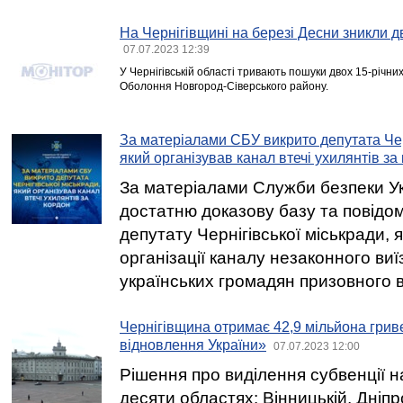
На Чернігівщині на березі Десни зникли дв
07.07.2023 12:39
У Чернігівській області тривають пошуки двох 15-річних
Оболоння Новгород-Сіверського району.
За матеріалами СБУ викрито депутата Чер
який організував канал втечі ухилянтів за
За матеріалами Служби безпеки Ук
достатню доказову базу та повідо
депутату Чернігівської міськради, 
організації каналу незаконного виї
українських громадян призовного ві
Чернігівщина отримає 42,9 мільйона грив
відновлення України»
07.07.2023 12:00
Рішення про виділення субвенції н
десяти областях: Вінницькій, Дніпр