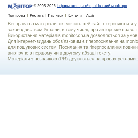
© 2005-2026
Інформ-агенція «Чернігівський монітор»
Про проект
|
Реклама
|
Партнери
|
Контакти
|
Архів
Всі права на матеріали, які містить цей сайт, охороняються у 
законодавством України, в тому числі, про авторське право і 
Використання матерiалiв monitor.cn.ua дозволяється за умов
Для iнтернет-видань обов'язковим є гiперпосилання на monito
для пошукових систем. Посилання та гіперпосилання повинні
виключно в першому чи в другому абзаці тексту.
Матеріали з позначкою (PR) друкуються на правах реклами..