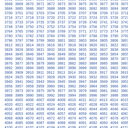
3668
3669
3670
3671
3672
3673
3674
3675
3676
3677
3678
367
3684
3685
3686
3687
3688
3689
3690
3691
3692
3693
3694
369
3700
3701
3702
3703
3704
3705
3706
3707
3708
3709
3710
371
3716
3717
3718
3719
3720
3721
3722
3723
3724
3725
3726
372
3732
3733
3734
3735
3736
3737
3738
3739
3740
3741
3742
374
3748
3749
3750
3751
3752
3753
3754
3755
3756
3757
3758
375
3764
3765
3766
3767
3768
3769
3770
3771
3772
3773
3774
377
3780
3781
3782
3783
3784
3785
3786
3787
3788
3789
3790
379
3796
3797
3798
3799
3800
3801
3802
3803
3804
3805
3806
380
3812
3813
3814
3815
3816
3817
3818
3819
3820
3821
3822
382
3828
3829
3830
3831
3832
3833
3834
3835
3836
3837
3838
383
3844
3845
3846
3847
3848
3849
3850
3851
3852
3853
3854
385
3860
3861
3862
3863
3864
3865
3866
3867
3868
3869
3870
387
3876
3877
3878
3879
3880
3881
3882
3883
3884
3885
3886
388
3892
3893
3894
3895
3896
3897
3898
3899
3900
3901
3902
390
3908
3909
3910
3911
3912
3913
3914
3915
3916
3917
3918
391
3924
3925
3926
3927
3928
3929
3930
3931
3932
3933
3934
393
3940
3941
3942
3943
3944
3945
3946
3947
3948
3949
3950
395
3956
3957
3958
3959
3960
3961
3962
3963
3964
3965
3966
396
3972
3973
3974
3975
3976
3977
3978
3979
3980
3981
3982
398
3988
3989
3990
3991
3992
3993
3994
3995
3996
3997
3998
399
4004
4005
4006
4007
4008
4009
4010
4011
4012
4013
4014
401
4020
4021
4022
4023
4024
4025
4026
4027
4028
4029
4030
403
4036
4037
4038
4039
4040
4041
4042
4043
4044
4045
4046
404
4052
4053
4054
4055
4056
4057
4058
4059
4060
4061
4062
406
4068
4069
4070
4071
4072
4073
4074
4075
4076
4077
4078
407
4084
4085
4086
4087
4088
4089
4090
4091
4092
4093
4094
409
4100
4101
4102
4103
4104
4105
4106
4107
4108
4109
4110
4111