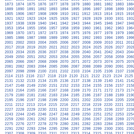
1873
1874
1875
1876
1877
1878
1879
1880
1881
1882
1883
188
1889
1890
1891
1892
1893
1894
1895
1896
1897
1898
1899
190
1905
1906
1907
1908
1909
1910
1911
1912
1913
1914
1915
191
1921
1922
1923
1924
1925
1926
1927
1928
1929
1930
1931
193
1937
1938
1939
1940
1941
1942
1943
1944
1945
1946
1947
194
1953
1954
1955
1956
1957
1958
1959
1960
1961
1962
1963
196
1969
1970
1971
1972
1973
1974
1975
1976
1977
1978
1979
198
1985
1986
1987
1988
1989
1990
1991
1992
1993
1994
1995
199
2001
2002
2003
2004
2005
2006
2007
2008
2009
2010
2011
201
2017
2018
2019
2020
2021
2022
2023
2024
2025
2026
2027
202
2033
2034
2035
2036
2037
2038
2039
2040
2041
2042
2043
204
2049
2050
2051
2052
2053
2054
2055
2056
2057
2058
2059
206
2065
2066
2067
2068
2069
2070
2071
2072
2073
2074
2075
207
2081
2082
2083
2084
2085
2086
2087
2088
2089
2090
2091
209
2097
2098
2099
2100
2101
2102
2103
2104
2105
2106
2107
210
2114
2115
2116
2117
2118
2119
2120
2121
2122
2123
2124
2125
2131
2132
2133
2134
2135
2136
2137
2138
2139
2140
2141
214
2147
2148
2149
2150
2151
2152
2153
2154
2155
2156
2157
215
2163
2164
2165
2166
2167
2168
2169
2170
2171
2172
2173
217
2179
2180
2181
2182
2183
2184
2185
2186
2187
2188
2189
219
2195
2196
2197
2198
2199
2200
2201
2202
2203
2204
2205
220
2211
2212
2213
2214
2215
2216
2217
2218
2219
2220
2221
222
2227
2228
2229
2230
2231
2232
2233
2234
2235
2236
2237
223
2243
2244
2245
2246
2247
2248
2249
2250
2251
2252
2253
225
2259
2260
2261
2262
2263
2264
2265
2266
2267
2268
2269
227
2275
2276
2277
2278
2279
2280
2281
2282
2283
2284
2285
228
2291
2292
2293
2294
2295
2296
2297
2298
2299
2300
2301
230
2307
2308
2309
2310
2311
2312
2313
2314
2315
2316
2317
231