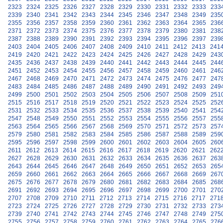
2323
2324
2325
2326
2327
2328
2329
2330
2331
2332
2333
233
2339
2340
2341
2342
2343
2344
2345
2346
2347
2348
2349
235
2355
2356
2357
2358
2359
2360
2361
2362
2363
2364
2365
236
2371
2372
2373
2374
2375
2376
2377
2378
2379
2380
2381
238
2387
2388
2389
2390
2391
2392
2393
2394
2395
2396
2397
239
2403
2404
2405
2406
2407
2408
2409
2410
2411
2412
2413
241
2419
2420
2421
2422
2423
2424
2425
2426
2427
2428
2429
243
2435
2436
2437
2438
2439
2440
2441
2442
2443
2444
2445
244
2451
2452
2453
2454
2455
2456
2457
2458
2459
2460
2461
246
2467
2468
2469
2470
2471
2472
2473
2474
2475
2476
2477
247
2483
2484
2485
2486
2487
2488
2489
2490
2491
2492
2493
249
2499
2500
2501
2502
2503
2504
2505
2506
2507
2508
2509
251
2515
2516
2517
2518
2519
2520
2521
2522
2523
2524
2525
252
2531
2532
2533
2534
2535
2536
2537
2538
2539
2540
2541
254
2547
2548
2549
2550
2551
2552
2553
2554
2555
2556
2557
255
2563
2564
2565
2566
2567
2568
2569
2570
2571
2572
2573
257
2579
2580
2581
2582
2583
2584
2585
2586
2587
2588
2589
259
2595
2596
2597
2598
2599
2600
2601
2602
2603
2604
2605
260
2611
2612
2613
2614
2615
2616
2617
2618
2619
2620
2621
262
2627
2628
2629
2630
2631
2632
2633
2634
2635
2636
2637
263
2643
2644
2645
2646
2647
2648
2649
2650
2651
2652
2653
265
2659
2660
2661
2662
2663
2664
2665
2666
2667
2668
2669
267
2675
2676
2677
2678
2679
2680
2681
2682
2683
2684
2685
268
2691
2692
2693
2694
2695
2696
2697
2698
2699
2700
2701
270
2707
2708
2709
2710
2711
2712
2713
2714
2715
2716
2717
271
2723
2724
2725
2726
2727
2728
2729
2730
2731
2732
2733
273
2739
2740
2741
2742
2743
2744
2745
2746
2747
2748
2749
275
2755
2756
2757
2758
2759
2760
2761
2762
2763
2764
2765
276