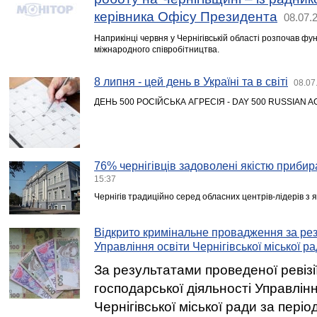
керівника Офісу Президента
08.07.
Наприкінці червня у Чернігівській області розпочав фу
міжнародного співробітництва.
8 липня - цей день в Україні та в світі
08.07
ДЕНЬ 500 РОСІЙСЬКА АГРЕСІЯ - DAY 500 RUSSIAN 
76% чернігівців задоволені якістю прибира
15:37
Чернігів традиційно серед обласних центрів-лідерів з 
Відкрито кримінальне провадження за рез
Управління освіти Чернігівської міської р
За результатами проведеної ревізі
господарської діяльності Управлінн
Чернігівської міської ради за періо