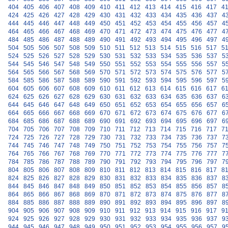
404
405
406
407
408
409
410
411
412
413
414
415
416
417
4
424
425
426
427
428
429
430
431
432
433
434
435
436
437
4
444
445
446
447
448
449
450
451
452
453
454
455
456
457
4
464
465
466
467
468
469
470
471
472
473
474
475
476
477
4
484
485
486
487
488
489
490
491
492
493
494
495
496
497
4
504
505
506
507
508
509
510
511
512
513
514
515
516
517
5
524
525
526
527
528
529
530
531
532
533
534
535
536
537
5
544
545
546
547
548
549
550
551
552
553
554
555
556
557
5
564
565
566
567
568
569
570
571
572
573
574
575
576
577
5
584
585
586
587
588
589
590
591
592
593
594
595
596
597
5
604
605
606
607
608
609
610
611
612
613
614
615
616
617
6
624
625
626
627
628
629
630
631
632
633
634
635
636
637
6
644
645
646
647
648
649
650
651
652
653
654
655
656
657
6
664
665
666
667
668
669
670
671
672
673
674
675
676
677
6
684
685
686
687
688
689
690
691
692
693
694
695
696
697
6
704
705
706
707
708
709
710
711
712
713
714
715
716
717
7
724
725
726
727
728
729
730
731
732
733
734
735
736
737
7
744
745
746
747
748
749
750
751
752
753
754
755
756
757
7
764
765
766
767
768
769
770
771
772
773
774
775
776
777
7
784
785
786
787
788
789
790
791
792
793
794
795
796
797
7
804
805
806
807
808
809
810
811
812
813
814
815
816
817
8
824
825
826
827
828
829
830
831
832
833
834
835
836
837
8
844
845
846
847
848
849
850
851
852
853
854
855
856
857
8
864
865
866
867
868
869
870
871
872
873
874
875
876
877
8
884
885
886
887
888
889
890
891
892
893
894
895
896
897
8
904
905
906
907
908
909
910
911
912
913
914
915
916
917
9
924
925
926
927
928
929
930
931
932
933
934
935
936
937
9
944
945
946
947
948
949
950
951
952
953
954
955
956
957
9