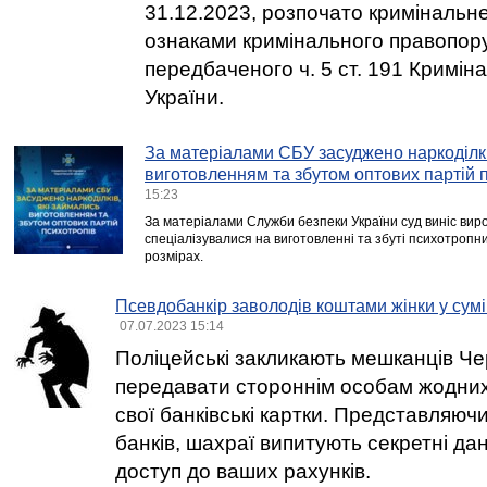
31.12.2023, розпочато кримінальн
ознаками кримінального правопор
передбаченого ч. 5 ст. 191 Кримін
України.
За матеріалами СБУ засуджено наркоділкі
виготовленням та збутом оптових партій 
15:23
За матеріалами Служби безпеки України суд виніс вирок
спеціалізувалися на виготовленні та збуті психотропн
розмірах.
Псевдобанкір заволодів коштами жінки у сумі
07.07.2023 15:14
Поліцейські закликають мешканців Че
передавати стороннім особам жодних
свої банківські картки. Представляюч
банків, шахраї випитують секретні да
доступ до ваших рахунків.