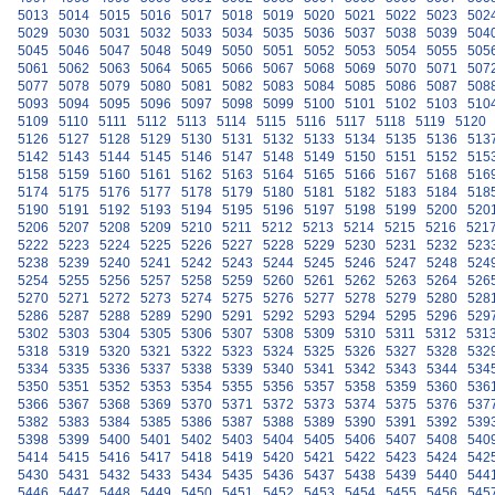
5013
5014
5015
5016
5017
5018
5019
5020
5021
5022
5023
502
5029
5030
5031
5032
5033
5034
5035
5036
5037
5038
5039
504
5045
5046
5047
5048
5049
5050
5051
5052
5053
5054
5055
505
5061
5062
5063
5064
5065
5066
5067
5068
5069
5070
5071
507
5077
5078
5079
5080
5081
5082
5083
5084
5085
5086
5087
508
5093
5094
5095
5096
5097
5098
5099
5100
5101
5102
5103
510
5109
5110
5111
5112
5113
5114
5115
5116
5117
5118
5119
5120
5126
5127
5128
5129
5130
5131
5132
5133
5134
5135
5136
513
5142
5143
5144
5145
5146
5147
5148
5149
5150
5151
5152
515
5158
5159
5160
5161
5162
5163
5164
5165
5166
5167
5168
516
5174
5175
5176
5177
5178
5179
5180
5181
5182
5183
5184
518
5190
5191
5192
5193
5194
5195
5196
5197
5198
5199
5200
520
5206
5207
5208
5209
5210
5211
5212
5213
5214
5215
5216
521
5222
5223
5224
5225
5226
5227
5228
5229
5230
5231
5232
523
5238
5239
5240
5241
5242
5243
5244
5245
5246
5247
5248
524
5254
5255
5256
5257
5258
5259
5260
5261
5262
5263
5264
526
5270
5271
5272
5273
5274
5275
5276
5277
5278
5279
5280
528
5286
5287
5288
5289
5290
5291
5292
5293
5294
5295
5296
529
5302
5303
5304
5305
5306
5307
5308
5309
5310
5311
5312
531
5318
5319
5320
5321
5322
5323
5324
5325
5326
5327
5328
532
5334
5335
5336
5337
5338
5339
5340
5341
5342
5343
5344
534
5350
5351
5352
5353
5354
5355
5356
5357
5358
5359
5360
536
5366
5367
5368
5369
5370
5371
5372
5373
5374
5375
5376
537
5382
5383
5384
5385
5386
5387
5388
5389
5390
5391
5392
539
5398
5399
5400
5401
5402
5403
5404
5405
5406
5407
5408
540
5414
5415
5416
5417
5418
5419
5420
5421
5422
5423
5424
542
5430
5431
5432
5433
5434
5435
5436
5437
5438
5439
5440
544
5446
5447
5448
5449
5450
5451
5452
5453
5454
5455
5456
545