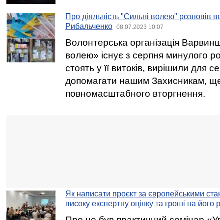
Про діяльність "Сильні волею" розповів 
Рибальченко
08.07.2023 10:07
Волонтерська організація Варвин
волею» існує з серпня минулого рок
стоять у її витоків, вирішили для 
допомагати нашим Захисникам, ще
повномасштабного вторгнення.
Як написати проєкт за європейськими ст
високу експертну оцінку та гроші на його 
Про це був практичний семінар «У