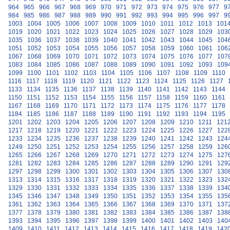
964
965
966
967
968
969
970
971
972
973
974
975
976
977
9
984
985
986
987
988
989
990
991
992
993
994
995
996
997
9
1003
1004
1005
1006
1007
1008
1009
1010
1011
1012
1013
101
1019
1020
1021
1022
1023
1024
1025
1026
1027
1028
1029
103
1035
1036
1037
1038
1039
1040
1041
1042
1043
1044
1045
104
1051
1052
1053
1054
1055
1056
1057
1058
1059
1060
1061
106
1067
1068
1069
1070
1071
1072
1073
1074
1075
1076
1077
107
1083
1084
1085
1086
1087
1088
1089
1090
1091
1092
1093
109
1099
1100
1101
1102
1103
1104
1105
1106
1107
1108
1109
1110
1116
1117
1118
1119
1120
1121
1122
1123
1124
1125
1126
1127
1133
1134
1135
1136
1137
1138
1139
1140
1141
1142
1143
1144
1150
1151
1152
1153
1154
1155
1156
1157
1158
1159
1160
1161
1167
1168
1169
1170
1171
1172
1173
1174
1175
1176
1177
1178
1184
1185
1186
1187
1188
1189
1190
1191
1192
1193
1194
1195
1201
1202
1203
1204
1205
1206
1207
1208
1209
1210
1211
121
1217
1218
1219
1220
1221
1222
1223
1224
1225
1226
1227
122
1233
1234
1235
1236
1237
1238
1239
1240
1241
1242
1243
124
1249
1250
1251
1252
1253
1254
1255
1256
1257
1258
1259
126
1265
1266
1267
1268
1269
1270
1271
1272
1273
1274
1275
127
1281
1282
1283
1284
1285
1286
1287
1288
1289
1290
1291
129
1297
1298
1299
1300
1301
1302
1303
1304
1305
1306
1307
130
1313
1314
1315
1316
1317
1318
1319
1320
1321
1322
1323
132
1329
1330
1331
1332
1333
1334
1335
1336
1337
1338
1339
134
1345
1346
1347
1348
1349
1350
1351
1352
1353
1354
1355
135
1361
1362
1363
1364
1365
1366
1367
1368
1369
1370
1371
137
1377
1378
1379
1380
1381
1382
1383
1384
1385
1386
1387
138
1393
1394
1395
1396
1397
1398
1399
1400
1401
1402
1403
140
1409
1410
1411
1412
1413
1414
1415
1416
1417
1418
1419
142