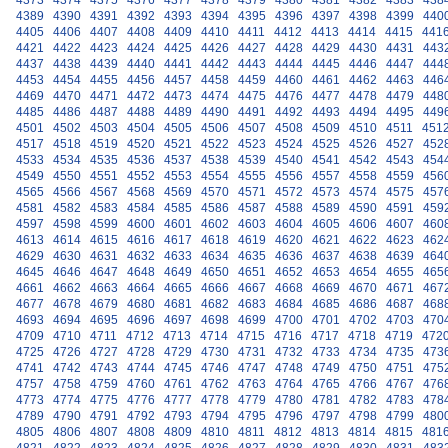
4373
4374
4375
4376
4377
4378
4379
4380
4381
4382
4383
438
4389
4390
4391
4392
4393
4394
4395
4396
4397
4398
4399
440
4405
4406
4407
4408
4409
4410
4411
4412
4413
4414
4415
441
4421
4422
4423
4424
4425
4426
4427
4428
4429
4430
4431
443
4437
4438
4439
4440
4441
4442
4443
4444
4445
4446
4447
444
4453
4454
4455
4456
4457
4458
4459
4460
4461
4462
4463
446
4469
4470
4471
4472
4473
4474
4475
4476
4477
4478
4479
448
4485
4486
4487
4488
4489
4490
4491
4492
4493
4494
4495
449
4501
4502
4503
4504
4505
4506
4507
4508
4509
4510
4511
451
4517
4518
4519
4520
4521
4522
4523
4524
4525
4526
4527
452
4533
4534
4535
4536
4537
4538
4539
4540
4541
4542
4543
454
4549
4550
4551
4552
4553
4554
4555
4556
4557
4558
4559
456
4565
4566
4567
4568
4569
4570
4571
4572
4573
4574
4575
457
4581
4582
4583
4584
4585
4586
4587
4588
4589
4590
4591
459
4597
4598
4599
4600
4601
4602
4603
4604
4605
4606
4607
460
4613
4614
4615
4616
4617
4618
4619
4620
4621
4622
4623
462
4629
4630
4631
4632
4633
4634
4635
4636
4637
4638
4639
464
4645
4646
4647
4648
4649
4650
4651
4652
4653
4654
4655
465
4661
4662
4663
4664
4665
4666
4667
4668
4669
4670
4671
467
4677
4678
4679
4680
4681
4682
4683
4684
4685
4686
4687
468
4693
4694
4695
4696
4697
4698
4699
4700
4701
4702
4703
470
4709
4710
4711
4712
4713
4714
4715
4716
4717
4718
4719
472
4725
4726
4727
4728
4729
4730
4731
4732
4733
4734
4735
473
4741
4742
4743
4744
4745
4746
4747
4748
4749
4750
4751
475
4757
4758
4759
4760
4761
4762
4763
4764
4765
4766
4767
476
4773
4774
4775
4776
4777
4778
4779
4780
4781
4782
4783
478
4789
4790
4791
4792
4793
4794
4795
4796
4797
4798
4799
480
4805
4806
4807
4808
4809
4810
4811
4812
4813
4814
4815
481