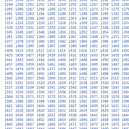
1233
1234
1235
1236
1237
1238
1239
1240
1241
1242
1243
124
1249
1250
1251
1252
1253
1254
1255
1256
1257
1258
1259
126
1265
1266
1267
1268
1269
1270
1271
1272
1273
1274
1275
127
1281
1282
1283
1284
1285
1286
1287
1288
1289
1290
1291
129
1297
1298
1299
1300
1301
1302
1303
1304
1305
1306
1307
130
1313
1314
1315
1316
1317
1318
1319
1320
1321
1322
1323
132
1329
1330
1331
1332
1333
1334
1335
1336
1337
1338
1339
134
1345
1346
1347
1348
1349
1350
1351
1352
1353
1354
1355
135
1361
1362
1363
1364
1365
1366
1367
1368
1369
1370
1371
137
1377
1378
1379
1380
1381
1382
1383
1384
1385
1386
1387
138
1393
1394
1395
1396
1397
1398
1399
1400
1401
1402
1403
140
1409
1410
1411
1412
1413
1414
1415
1416
1417
1418
1419
142
1425
1426
1427
1428
1429
1430
1431
1432
1433
1434
1435
143
1441
1442
1443
1444
1445
1446
1447
1448
1449
1450
1451
145
1457
1458
1459
1460
1461
1462
1463
1464
1465
1466
1467
146
1473
1474
1475
1476
1477
1478
1479
1480
1481
1482
1483
148
1489
1490
1491
1492
1493
1494
1495
1496
1497
1498
1499
150
1505
1506
1507
1508
1509
1510
1511
1512
1513
1514
1515
151
1521
1522
1523
1524
1525
1526
1527
1528
1529
1530
1531
153
1537
1538
1539
1540
1541
1542
1543
1544
1545
1546
1547
154
1553
1554
1555
1556
1557
1558
1559
1560
1561
1562
1563
156
1569
1570
1571
1572
1573
1574
1575
1576
1577
1578
1579
158
1585
1586
1587
1588
1589
1590
1591
1592
1593
1594
1595
159
1601
1602
1603
1604
1605
1606
1607
1608
1609
1610
1611
161
1617
1618
1619
1620
1621
1622
1623
1624
1625
1626
1627
162
1633
1634
1635
1636
1637
1638
1639
1640
1641
1642
1643
164
1649
1650
1651
1652
1653
1654
1655
1656
1657
1658
1659
166
1665
1666
1667
1668
1669
1670
1671
1672
1673
1674
1675
167