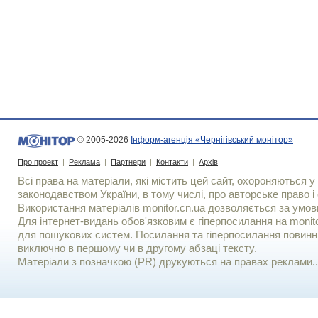
© 2005-2026
Інформ-агенція «Чернігівський монітор»
Про проект
|
Реклама
|
Партнери
|
Контакти
|
Архів
Всі права на матеріали, які містить цей сайт, охороняються у 
законодавством України, в тому числі, про авторське право і 
Використання матерiалiв monitor.cn.ua дозволяється за умов
Для iнтернет-видань обов'язковим є гiперпосилання на monito
для пошукових систем. Посилання та гіперпосилання повинні
виключно в першому чи в другому абзаці тексту.
Матеріали з позначкою (PR) друкуються на правах реклами..