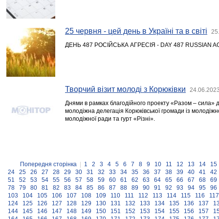
25 червня - цей день в Україні та в світі
25
ДЕНЬ 487 РОСІЙСЬКА АГРЕСІЯ - DAY 487 RUSSIAN 
Творчий візит молоді з Корюківки
24.06.2023
Днями в рамках благодійного проекту «Разом – сила» д
молодіжна делегація Корюківської громади із молодіжн
молодіжної ради та гурт «Різні».
Попередня сторінка
|
1
2
3
4
5
6
7
8
9
10
11
12
13
14
15
24
25
26
27
28
29
30
31
32
33
34
35
36
37
38
39
40
41
42
51
52
53
54
55
56
57
58
59
60
61
62
63
64
65
66
67
68
69
78
79
80
81
82
83
84
85
86
87
88
89
90
91
92
93
94
95
96
103
104
105
106
107
108
109
110
111
112
113
114
115
116
117
124
125
126
127
128
129
130
131
132
133
134
135
136
137
1
144
145
146
147
148
149
150
151
152
153
154
155
156
157
1