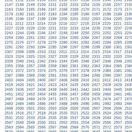
2131
2132
2133
2134
2135
2136
2137
2138
2139
2140
2141
214
2147
2148
2149
2150
2151
2152
2153
2154
2155
2156
2157
215
2163
2164
2165
2166
2167
2168
2169
2170
2171
2172
2173
217
2179
2180
2181
2182
2183
2184
2185
2186
2187
2188
2189
219
2195
2196
2197
2198
2199
2200
2201
2202
2203
2204
2205
220
2211
2212
2213
2214
2215
2216
2217
2218
2219
2220
2221
222
2227
2228
2229
2230
2231
2232
2233
2234
2235
2236
2237
223
2243
2244
2245
2246
2247
2248
2249
2250
2251
2252
2253
225
2259
2260
2261
2262
2263
2264
2265
2266
2267
2268
2269
227
2275
2276
2277
2278
2279
2280
2281
2282
2283
2284
2285
228
2291
2292
2293
2294
2295
2296
2297
2298
2299
2300
2301
230
2307
2308
2309
2310
2311
2312
2313
2314
2315
2316
2317
231
2323
2324
2325
2326
2327
2328
2329
2330
2331
2332
2333
233
2339
2340
2341
2342
2343
2344
2345
2346
2347
2348
2349
235
2355
2356
2357
2358
2359
2360
2361
2362
2363
2364
2365
236
2371
2372
2373
2374
2375
2376
2377
2378
2379
2380
2381
238
2387
2388
2389
2390
2391
2392
2393
2394
2395
2396
2397
239
2403
2404
2405
2406
2407
2408
2409
2410
2411
2412
2413
241
2419
2420
2421
2422
2423
2424
2425
2426
2427
2428
2429
243
2435
2436
2437
2438
2439
2440
2441
2442
2443
2444
2445
244
2451
2452
2453
2454
2455
2456
2457
2458
2459
2460
2461
246
2467
2468
2469
2470
2471
2472
2473
2474
2475
2476
2477
247
2483
2484
2485
2486
2487
2488
2489
2490
2491
2492
2493
249
2499
2500
2501
2502
2503
2504
2505
2506
2507
2508
2509
251
2515
2516
2517
2518
2519
2520
2521
2522
2523
2524
2525
252
2531
2532
2533
2534
2535
2536
2537
2538
2539
2540
2541
254
2547
2548
2549
2550
2551
2552
2553
2554
2555
2556
2557
255
2563
2564
2565
2566
2567
2568
2569
2570
2571
2572
2573
257