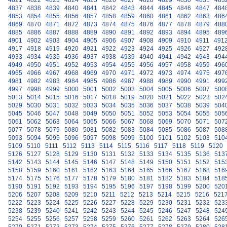
4821
4822
4823
4824
4825
4826
4827
4828
4829
4830
4831
483
4837
4838
4839
4840
4841
4842
4843
4844
4845
4846
4847
484
4853
4854
4855
4856
4857
4858
4859
4860
4861
4862
4863
486
4869
4870
4871
4872
4873
4874
4875
4876
4877
4878
4879
488
4885
4886
4887
4888
4889
4890
4891
4892
4893
4894
4895
489
4901
4902
4903
4904
4905
4906
4907
4908
4909
4910
4911
491
4917
4918
4919
4920
4921
4922
4923
4924
4925
4926
4927
492
4933
4934
4935
4936
4937
4938
4939
4940
4941
4942
4943
494
4949
4950
4951
4952
4953
4954
4955
4956
4957
4958
4959
496
4965
4966
4967
4968
4969
4970
4971
4972
4973
4974
4975
497
4981
4982
4983
4984
4985
4986
4987
4988
4989
4990
4991
499
4997
4998
4999
5000
5001
5002
5003
5004
5005
5006
5007
500
5013
5014
5015
5016
5017
5018
5019
5020
5021
5022
5023
502
5029
5030
5031
5032
5033
5034
5035
5036
5037
5038
5039
504
5045
5046
5047
5048
5049
5050
5051
5052
5053
5054
5055
505
5061
5062
5063
5064
5065
5066
5067
5068
5069
5070
5071
507
5077
5078
5079
5080
5081
5082
5083
5084
5085
5086
5087
508
5093
5094
5095
5096
5097
5098
5099
5100
5101
5102
5103
510
5109
5110
5111
5112
5113
5114
5115
5116
5117
5118
5119
5120
5126
5127
5128
5129
5130
5131
5132
5133
5134
5135
5136
513
5142
5143
5144
5145
5146
5147
5148
5149
5150
5151
5152
515
5158
5159
5160
5161
5162
5163
5164
5165
5166
5167
5168
516
5174
5175
5176
5177
5178
5179
5180
5181
5182
5183
5184
518
5190
5191
5192
5193
5194
5195
5196
5197
5198
5199
5200
520
5206
5207
5208
5209
5210
5211
5212
5213
5214
5215
5216
521
5222
5223
5224
5225
5226
5227
5228
5229
5230
5231
5232
523
5238
5239
5240
5241
5242
5243
5244
5245
5246
5247
5248
524
5254
5255
5256
5257
5258
5259
5260
5261
5262
5263
5264
526