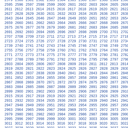
2579
2580
2581
2582
2583
2584
2585
2586
2587
2588
2589
259
2595
2596
2597
2598
2599
2600
2601
2602
2603
2604
2605
260
2611
2612
2613
2614
2615
2616
2617
2618
2619
2620
2621
262
2627
2628
2629
2630
2631
2632
2633
2634
2635
2636
2637
263
2643
2644
2645
2646
2647
2648
2649
2650
2651
2652
2653
265
2659
2660
2661
2662
2663
2664
2665
2666
2667
2668
2669
267
2675
2676
2677
2678
2679
2680
2681
2682
2683
2684
2685
268
2691
2692
2693
2694
2695
2696
2697
2698
2699
2700
2701
270
2707
2708
2709
2710
2711
2712
2713
2714
2715
2716
2717
271
2723
2724
2725
2726
2727
2728
2729
2730
2731
2732
2733
273
2739
2740
2741
2742
2743
2744
2745
2746
2747
2748
2749
275
2755
2756
2757
2758
2759
2760
2761
2762
2763
2764
2765
276
2771
2772
2773
2774
2775
2776
2777
2778
2779
2780
2781
278
2787
2788
2789
2790
2791
2792
2793
2794
2795
2796
2797
279
2803
2804
2805
2806
2807
2808
2809
2810
2811
2812
2813
281
2819
2820
2821
2822
2823
2824
2825
2826
2827
2828
2829
283
2835
2836
2837
2838
2839
2840
2841
2842
2843
2844
2845
284
2851
2852
2853
2854
2855
2856
2857
2858
2859
2860
2861
286
2867
2868
2869
2870
2871
2872
2873
2874
2875
2876
2877
287
2883
2884
2885
2886
2887
2888
2889
2890
2891
2892
2893
289
2899
2900
2901
2902
2903
2904
2905
2906
2907
2908
2909
291
2915
2916
2917
2918
2919
2920
2921
2922
2923
2924
2925
292
2931
2932
2933
2934
2935
2936
2937
2938
2939
2940
2941
294
2947
2948
2949
2950
2951
2952
2953
2954
2955
2956
2957
295
2963
2964
2965
2966
2967
2968
2969
2970
2971
2972
2973
297
2979
2980
2981
2982
2983
2984
2985
2986
2987
2988
2989
299
2995
2996
2997
2998
2999
3000
3001
3002
3003
3004
3005
300
3011
3012
3013
3014
3015
3016
3017
3018
3019
3020
3021
302