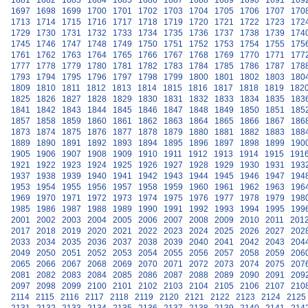
1681
1682
1683
1684
1685
1686
1687
1688
1689
1690
1691
169
1697
1698
1699
1700
1701
1702
1703
1704
1705
1706
1707
170
1713
1714
1715
1716
1717
1718
1719
1720
1721
1722
1723
172
1729
1730
1731
1732
1733
1734
1735
1736
1737
1738
1739
174
1745
1746
1747
1748
1749
1750
1751
1752
1753
1754
1755
175
1761
1762
1763
1764
1765
1766
1767
1768
1769
1770
1771
177
1777
1778
1779
1780
1781
1782
1783
1784
1785
1786
1787
178
1793
1794
1795
1796
1797
1798
1799
1800
1801
1802
1803
180
1809
1810
1811
1812
1813
1814
1815
1816
1817
1818
1819
182
1825
1826
1827
1828
1829
1830
1831
1832
1833
1834
1835
183
1841
1842
1843
1844
1845
1846
1847
1848
1849
1850
1851
185
1857
1858
1859
1860
1861
1862
1863
1864
1865
1866
1867
186
1873
1874
1875
1876
1877
1878
1879
1880
1881
1882
1883
188
1889
1890
1891
1892
1893
1894
1895
1896
1897
1898
1899
190
1905
1906
1907
1908
1909
1910
1911
1912
1913
1914
1915
191
1921
1922
1923
1924
1925
1926
1927
1928
1929
1930
1931
193
1937
1938
1939
1940
1941
1942
1943
1944
1945
1946
1947
194
1953
1954
1955
1956
1957
1958
1959
1960
1961
1962
1963
196
1969
1970
1971
1972
1973
1974
1975
1976
1977
1978
1979
198
1985
1986
1987
1988
1989
1990
1991
1992
1993
1994
1995
199
2001
2002
2003
2004
2005
2006
2007
2008
2009
2010
2011
201
2017
2018
2019
2020
2021
2022
2023
2024
2025
2026
2027
202
2033
2034
2035
2036
2037
2038
2039
2040
2041
2042
2043
204
2049
2050
2051
2052
2053
2054
2055
2056
2057
2058
2059
206
2065
2066
2067
2068
2069
2070
2071
2072
2073
2074
2075
207
2081
2082
2083
2084
2085
2086
2087
2088
2089
2090
2091
209
2097
2098
2099
2100
2101
2102
2103
2104
2105
2106
2107
210
2114
2115
2116
2117
2118
2119
2120
2121
2122
2123
2124
2125