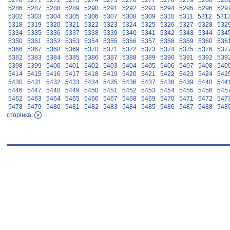
5270
5271
5272
5273
5274
5275
5276
5277
5278
5279
5280
528
5286
5287
5288
5289
5290
5291
5292
5293
5294
5295
5296
529
5302
5303
5304
5305
5306
5307
5308
5309
5310
5311
5312
531
5318
5319
5320
5321
5322
5323
5324
5325
5326
5327
5328
532
5334
5335
5336
5337
5338
5339
5340
5341
5342
5343
5344
534
5350
5351
5352
5353
5354
5355
5356
5357
5358
5359
5360
536
5366
5367
5368
5369
5370
5371
5372
5373
5374
5375
5376
537
5382
5383
5384
5385
5386
5387
5388
5389
5390
5391
5392
539
5398
5399
5400
5401
5402
5403
5404
5405
5406
5407
5408
540
5414
5415
5416
5417
5418
5419
5420
5421
5422
5423
5424
542
5430
5431
5432
5433
5434
5435
5436
5437
5438
5439
5440
544
5446
5447
5448
5449
5450
5451
5452
5453
5454
5455
5456
545
5462
5463
5464
5465
5466
5467
5468
5469
5470
5471
5472
547
5478
5479
5480
5481
5482
5483
5484
5485
5486
5487
5488
548
сторінка