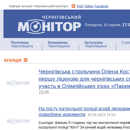
Інформ-агенція «Чернігівський монітор»:
RSS
Twitter
Facebook
Інформ-агенція
«Чернігівський монітор»
17:
Понеділок, 10 серпня,
Політична
Економічна
Культурна
Стил
Чернігівщина
Чернігівщина
Чернігівщина
АГЕНЦIЯ
Чернігівська стрільчиня Олена Ко
першу ліцензію для чернігівських 
участь в Олімпійських іграх «Пари
15:05
На посту патрульної поліції водій легков
підроблені документи
26.06.2023 14:54
Сьогодні, близько 5-ї години, під час контрольної пере
патрульної поліції "Кіпті" 34-річний водій легковика Fo