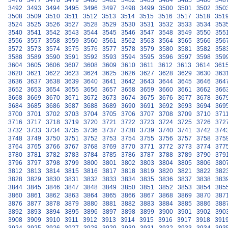
3476
3477
3478
3479
3480
3481
3482
3483
3484
3485
3486
348
3492
3493
3494
3495
3496
3497
3498
3499
3500
3501
3502
350
3508
3509
3510
3511
3512
3513
3514
3515
3516
3517
3518
351
3524
3525
3526
3527
3528
3529
3530
3531
3532
3533
3534
353
3540
3541
3542
3543
3544
3545
3546
3547
3548
3549
3550
355
3556
3557
3558
3559
3560
3561
3562
3563
3564
3565
3566
356
3572
3573
3574
3575
3576
3577
3578
3579
3580
3581
3582
358
3588
3589
3590
3591
3592
3593
3594
3595
3596
3597
3598
359
3604
3605
3606
3607
3608
3609
3610
3611
3612
3613
3614
361
3620
3621
3622
3623
3624
3625
3626
3627
3628
3629
3630
363
3636
3637
3638
3639
3640
3641
3642
3643
3644
3645
3646
364
3652
3653
3654
3655
3656
3657
3658
3659
3660
3661
3662
366
3668
3669
3670
3671
3672
3673
3674
3675
3676
3677
3678
367
3684
3685
3686
3687
3688
3689
3690
3691
3692
3693
3694
369
3700
3701
3702
3703
3704
3705
3706
3707
3708
3709
3710
371
3716
3717
3718
3719
3720
3721
3722
3723
3724
3725
3726
372
3732
3733
3734
3735
3736
3737
3738
3739
3740
3741
3742
374
3748
3749
3750
3751
3752
3753
3754
3755
3756
3757
3758
375
3764
3765
3766
3767
3768
3769
3770
3771
3772
3773
3774
377
3780
3781
3782
3783
3784
3785
3786
3787
3788
3789
3790
379
3796
3797
3798
3799
3800
3801
3802
3803
3804
3805
3806
380
3812
3813
3814
3815
3816
3817
3818
3819
3820
3821
3822
382
3828
3829
3830
3831
3832
3833
3834
3835
3836
3837
3838
383
3844
3845
3846
3847
3848
3849
3850
3851
3852
3853
3854
385
3860
3861
3862
3863
3864
3865
3866
3867
3868
3869
3870
387
3876
3877
3878
3879
3880
3881
3882
3883
3884
3885
3886
388
3892
3893
3894
3895
3896
3897
3898
3899
3900
3901
3902
390
3908
3909
3910
3911
3912
3913
3914
3915
3916
3917
3918
391