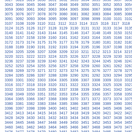
3027
3028
3029
3030
3031
3032
3033
3034
3035
3036
3037
303
3043
3044
3045
3046
3047
3048
3049
3050
3051
3052
3053
305
3059
3060
3061
3062
3063
3064
3065
3066
3067
3068
3069
307
3075
3076
3077
3078
3079
3080
3081
3082
3083
3084
3085
308
3091
3092
3093
3094
3095
3096
3097
3098
3099
3100
3101
310
3107
3108
3109
3110
3111
3112
3113
3114
3115
3116
3117
3118
3124
3125
3126
3127
3128
3129
3130
3131
3132
3133
3134
313
3140
3141
3142
3143
3144
3145
3146
3147
3148
3149
3150
315
3156
3157
3158
3159
3160
3161
3162
3163
3164
3165
3166
316
3172
3173
3174
3175
3176
3177
3178
3179
3180
3181
3182
318
3188
3189
3190
3191
3192
3193
3194
3195
3196
3197
3198
319
3204
3205
3206
3207
3208
3209
3210
3211
3212
3213
3214
321
3220
3221
3222
3223
3224
3225
3226
3227
3228
3229
3230
323
3236
3237
3238
3239
3240
3241
3242
3243
3244
3245
3246
324
3252
3253
3254
3255
3256
3257
3258
3259
3260
3261
3262
326
3268
3269
3270
3271
3272
3273
3274
3275
3276
3277
3278
327
3284
3285
3286
3287
3288
3289
3290
3291
3292
3293
3294
329
3300
3301
3302
3303
3304
3305
3306
3307
3308
3309
3310
331
3316
3317
3318
3319
3320
3321
3322
3323
3324
3325
3326
332
3332
3333
3334
3335
3336
3337
3338
3339
3340
3341
3342
334
3348
3349
3350
3351
3352
3353
3354
3355
3356
3357
3358
335
3364
3365
3366
3367
3368
3369
3370
3371
3372
3373
3374
337
3380
3381
3382
3383
3384
3385
3386
3387
3388
3389
3390
339
3396
3397
3398
3399
3400
3401
3402
3403
3404
3405
3406
340
3412
3413
3414
3415
3416
3417
3418
3419
3420
3421
3422
342
3428
3429
3430
3431
3432
3433
3434
3435
3436
3437
3438
343
3444
3445
3446
3447
3448
3449
3450
3451
3452
3453
3454
345
3460
3461
3462
3463
3464
3465
3466
3467
3468
3469
3470
347