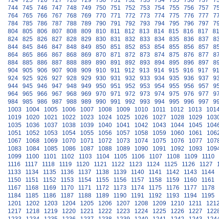
724
725
726
727
728
729
730
731
732
733
734
735
736
737
7
744
745
746
747
748
749
750
751
752
753
754
755
756
757
7
764
765
766
767
768
769
770
771
772
773
774
775
776
777
7
784
785
786
787
788
789
790
791
792
793
794
795
796
797
7
804
805
806
807
808
809
810
811
812
813
814
815
816
817
8
824
825
826
827
828
829
830
831
832
833
834
835
836
837
8
844
845
846
847
848
849
850
851
852
853
854
855
856
857
8
864
865
866
867
868
869
870
871
872
873
874
875
876
877
8
884
885
886
887
888
889
890
891
892
893
894
895
896
897
8
904
905
906
907
908
909
910
911
912
913
914
915
916
917
9
924
925
926
927
928
929
930
931
932
933
934
935
936
937
9
944
945
946
947
948
949
950
951
952
953
954
955
956
957
9
964
965
966
967
968
969
970
971
972
973
974
975
976
977
9
984
985
986
987
988
989
990
991
992
993
994
995
996
997
9
1003
1004
1005
1006
1007
1008
1009
1010
1011
1012
1013
101
1019
1020
1021
1022
1023
1024
1025
1026
1027
1028
1029
103
1035
1036
1037
1038
1039
1040
1041
1042
1043
1044
1045
104
1051
1052
1053
1054
1055
1056
1057
1058
1059
1060
1061
106
1067
1068
1069
1070
1071
1072
1073
1074
1075
1076
1077
107
1083
1084
1085
1086
1087
1088
1089
1090
1091
1092
1093
109
1099
1100
1101
1102
1103
1104
1105
1106
1107
1108
1109
1110
1116
1117
1118
1119
1120
1121
1122
1123
1124
1125
1126
1127
1133
1134
1135
1136
1137
1138
1139
1140
1141
1142
1143
1144
1150
1151
1152
1153
1154
1155
1156
1157
1158
1159
1160
1161
1167
1168
1169
1170
1171
1172
1173
1174
1175
1176
1177
1178
1184
1185
1186
1187
1188
1189
1190
1191
1192
1193
1194
1195
1201
1202
1203
1204
1205
1206
1207
1208
1209
1210
1211
121
1217
1218
1219
1220
1221
1222
1223
1224
1225
1226
1227
122