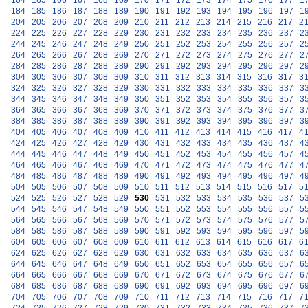
164
165
166
167
168
169
170
171
172
173
174
175
176
177
1
184
185
186
187
188
189
190
191
192
193
194
195
196
197
1
204
205
206
207
208
209
210
211
212
213
214
215
216
217
2
224
225
226
227
228
229
230
231
232
233
234
235
236
237
2
244
245
246
247
248
249
250
251
252
253
254
255
256
257
2
264
265
266
267
268
269
270
271
272
273
274
275
276
277
2
284
285
286
287
288
289
290
291
292
293
294
295
296
297
2
304
305
306
307
308
309
310
311
312
313
314
315
316
317
3
324
325
326
327
328
329
330
331
332
333
334
335
336
337
3
344
345
346
347
348
349
350
351
352
353
354
355
356
357
3
364
365
366
367
368
369
370
371
372
373
374
375
376
377
3
384
385
386
387
388
389
390
391
392
393
394
395
396
397
3
404
405
406
407
408
409
410
411
412
413
414
415
416
417
4
424
425
426
427
428
429
430
431
432
433
434
435
436
437
4
444
445
446
447
448
449
450
451
452
453
454
455
456
457
4
464
465
466
467
468
469
470
471
472
473
474
475
476
477
4
484
485
486
487
488
489
490
491
492
493
494
495
496
497
4
504
505
506
507
508
509
510
511
512
513
514
515
516
517
5
524
525
526
527
528
529
530
531
532
533
534
535
536
537
5
544
545
546
547
548
549
550
551
552
553
554
555
556
557
5
564
565
566
567
568
569
570
571
572
573
574
575
576
577
5
584
585
586
587
588
589
590
591
592
593
594
595
596
597
5
604
605
606
607
608
609
610
611
612
613
614
615
616
617
6
624
625
626
627
628
629
630
631
632
633
634
635
636
637
6
644
645
646
647
648
649
650
651
652
653
654
655
656
657
6
664
665
666
667
668
669
670
671
672
673
674
675
676
677
6
684
685
686
687
688
689
690
691
692
693
694
695
696
697
6
704
705
706
707
708
709
710
711
712
713
714
715
716
717
7