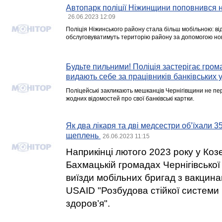
Автопарк поліції Ніжинщини поповнився 
26.06.2023 12:09
Поліція Ніжинського району стала більш мобільною: від
обслуговуватимуть територію району за допомогою но
Будьте пильними! Поліція застерігає гром
видають себе за працівників банківських 
Поліцейські закликають мешканців Чернігівщини не п
жодних відомостей про свої банківські картки.
Як два лікаря та дві медсестри об’їхали 35
щеплень
26.06.2023 11:15
Наприкінці лютого 2023 року у Коз
Бахмацькій громадах Чернігівської
виїзди мобільних бригад з вакцина
USAID "Розбудова стійкої системи
здоров’я".