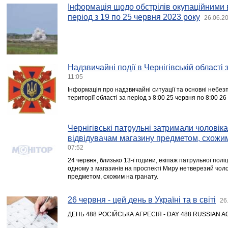
Інформація щодо обстрілів окупаційними 
період з 19 по 25 червня 2023 року
26.06.2
Надзвичайні події в Чернігівській області
11:05
Інформація про надзвичайні ситуації та основні небезпе
території області за період з 8:00 25 червня по 8:00 2
Чернігівські патрульні затримали чоловік
відвідувачам магазину предметом, схожи
07:52
24 червня, близько 13-ї години, екіпаж патрульної полі
одному з магазинів на проспекті Миру нетверезий чоло
предметом, схожим на гранату.
26 червня - цей день в Україні та в світі
26
ДЕНЬ 488 РОСІЙСЬКА АГРЕСІЯ - DAY 488 RUSSIAN 