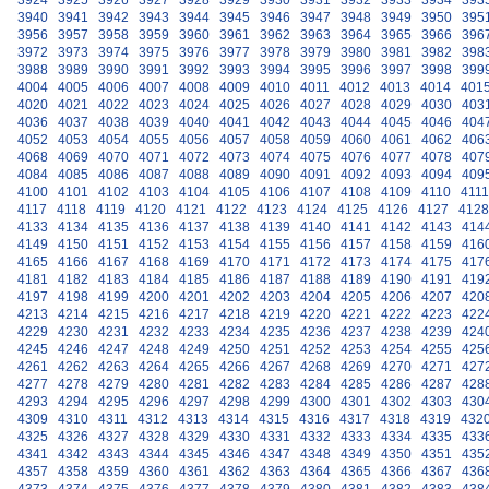
3924
3925
3926
3927
3928
3929
3930
3931
3932
3933
3934
393
3940
3941
3942
3943
3944
3945
3946
3947
3948
3949
3950
395
3956
3957
3958
3959
3960
3961
3962
3963
3964
3965
3966
396
3972
3973
3974
3975
3976
3977
3978
3979
3980
3981
3982
398
3988
3989
3990
3991
3992
3993
3994
3995
3996
3997
3998
399
4004
4005
4006
4007
4008
4009
4010
4011
4012
4013
4014
401
4020
4021
4022
4023
4024
4025
4026
4027
4028
4029
4030
403
4036
4037
4038
4039
4040
4041
4042
4043
4044
4045
4046
404
4052
4053
4054
4055
4056
4057
4058
4059
4060
4061
4062
406
4068
4069
4070
4071
4072
4073
4074
4075
4076
4077
4078
407
4084
4085
4086
4087
4088
4089
4090
4091
4092
4093
4094
409
4100
4101
4102
4103
4104
4105
4106
4107
4108
4109
4110
4111
4117
4118
4119
4120
4121
4122
4123
4124
4125
4126
4127
4128
4133
4134
4135
4136
4137
4138
4139
4140
4141
4142
4143
414
4149
4150
4151
4152
4153
4154
4155
4156
4157
4158
4159
416
4165
4166
4167
4168
4169
4170
4171
4172
4173
4174
4175
417
4181
4182
4183
4184
4185
4186
4187
4188
4189
4190
4191
419
4197
4198
4199
4200
4201
4202
4203
4204
4205
4206
4207
420
4213
4214
4215
4216
4217
4218
4219
4220
4221
4222
4223
422
4229
4230
4231
4232
4233
4234
4235
4236
4237
4238
4239
424
4245
4246
4247
4248
4249
4250
4251
4252
4253
4254
4255
425
4261
4262
4263
4264
4265
4266
4267
4268
4269
4270
4271
427
4277
4278
4279
4280
4281
4282
4283
4284
4285
4286
4287
428
4293
4294
4295
4296
4297
4298
4299
4300
4301
4302
4303
430
4309
4310
4311
4312
4313
4314
4315
4316
4317
4318
4319
432
4325
4326
4327
4328
4329
4330
4331
4332
4333
4334
4335
433
4341
4342
4343
4344
4345
4346
4347
4348
4349
4350
4351
435
4357
4358
4359
4360
4361
4362
4363
4364
4365
4366
4367
436