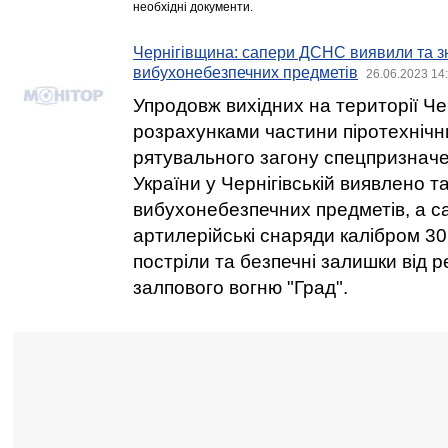
необхідні документи.
Чернігівщина: сапери ДСНС виявили та 
вибухонебезпечних предметів
26.06.2023 14
Упродовж вихідних на території Чер
розрахунками частини піротехнічни
рятувального загону спецпризнач
України у Чернігівській виявлено 
вибухонебезпечних предметів, а са
артилерійські снаряди калібром 30
постріли та безпечні залишки від 
залпового вогню "Град".