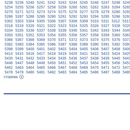
5238
5239
5240
5241
5242
5243
5244
5245
5246
5247
5248
524
5254
5255
5256
5257
5258
5259
5260
5261
5262
5263
5264
526
5270
5271
5272
5273
5274
5275
5276
5277
5278
5279
5280
528
5286
5287
5288
5289
5290
5291
5292
5293
5294
5295
5296
529
5302
5303
5304
5305
5306
5307
5308
5309
5310
5311
5312
531
5318
5319
5320
5321
5322
5323
5324
5325
5326
5327
5328
532
5334
5335
5336
5337
5338
5339
5340
5341
5342
5343
5344
534
5350
5351
5352
5353
5354
5355
5356
5357
5358
5359
5360
536
5366
5367
5368
5369
5370
5371
5372
5373
5374
5375
5376
537
5382
5383
5384
5385
5386
5387
5388
5389
5390
5391
5392
539
5398
5399
5400
5401
5402
5403
5404
5405
5406
5407
5408
540
5414
5415
5416
5417
5418
5419
5420
5421
5422
5423
5424
542
5430
5431
5432
5433
5434
5435
5436
5437
5438
5439
5440
544
5446
5447
5448
5449
5450
5451
5452
5453
5454
5455
5456
545
5462
5463
5464
5465
5466
5467
5468
5469
5470
5471
5472
547
5478
5479
5480
5481
5482
5483
5484
5485
5486
5487
5488
548
сторінка