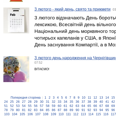
3 лютого - який день, свято та прикмети
03
3 лютого відзначають День борот
лексикою, Всесвітній день вільного
Національний день морквяного то
чотирьох капеланів у США, в Японі
День заснування Компартії, а в Мо
3 лютого день народження на Чернігівщин
07:52
ВІТАЄМО!
Попередня сторінка
|
1
2
3
4
5
6
7
8
9
10
11
12
13
14
15
24
25
26
27
28
29
30
31
32
33
34
35
36
37
38
39
40
41
42
51
52
53
54
55
56
57
58
59
60
61
62
63
64
65
66
67
68
69
78
79
80
81
82
83
84
85
86
87
88
89
90
91
92
93
94
95
96
103
104
105
106
107
108
109
110
111
112
113
114
115
116
117