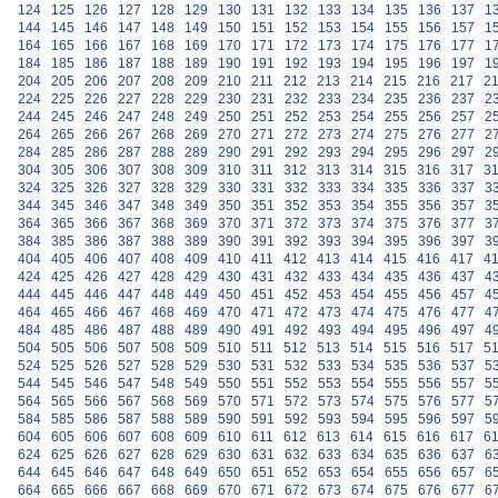
124
125
126
127
128
129
130
131
132
133
134
135
136
137
1
144
145
146
147
148
149
150
151
152
153
154
155
156
157
1
164
165
166
167
168
169
170
171
172
173
174
175
176
177
1
184
185
186
187
188
189
190
191
192
193
194
195
196
197
1
204
205
206
207
208
209
210
211
212
213
214
215
216
217
2
224
225
226
227
228
229
230
231
232
233
234
235
236
237
2
244
245
246
247
248
249
250
251
252
253
254
255
256
257
2
264
265
266
267
268
269
270
271
272
273
274
275
276
277
2
284
285
286
287
288
289
290
291
292
293
294
295
296
297
2
304
305
306
307
308
309
310
311
312
313
314
315
316
317
3
324
325
326
327
328
329
330
331
332
333
334
335
336
337
3
344
345
346
347
348
349
350
351
352
353
354
355
356
357
3
364
365
366
367
368
369
370
371
372
373
374
375
376
377
3
384
385
386
387
388
389
390
391
392
393
394
395
396
397
3
404
405
406
407
408
409
410
411
412
413
414
415
416
417
4
424
425
426
427
428
429
430
431
432
433
434
435
436
437
4
444
445
446
447
448
449
450
451
452
453
454
455
456
457
4
464
465
466
467
468
469
470
471
472
473
474
475
476
477
4
484
485
486
487
488
489
490
491
492
493
494
495
496
497
4
504
505
506
507
508
509
510
511
512
513
514
515
516
517
5
524
525
526
527
528
529
530
531
532
533
534
535
536
537
5
544
545
546
547
548
549
550
551
552
553
554
555
556
557
5
564
565
566
567
568
569
570
571
572
573
574
575
576
577
5
584
585
586
587
588
589
590
591
592
593
594
595
596
597
5
604
605
606
607
608
609
610
611
612
613
614
615
616
617
6
624
625
626
627
628
629
630
631
632
633
634
635
636
637
6
644
645
646
647
648
649
650
651
652
653
654
655
656
657
6
664
665
666
667
668
669
670
671
672
673
674
675
676
677
6