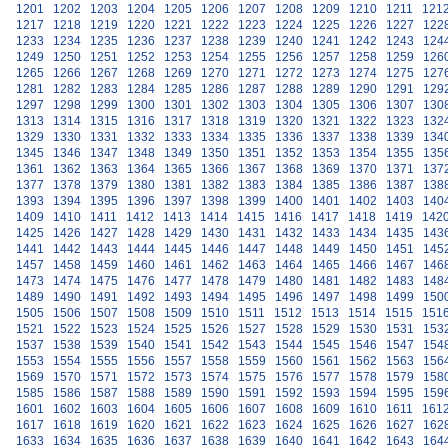
1201
1202
1203
1204
1205
1206
1207
1208
1209
1210
1211
121
1217
1218
1219
1220
1221
1222
1223
1224
1225
1226
1227
122
1233
1234
1235
1236
1237
1238
1239
1240
1241
1242
1243
124
1249
1250
1251
1252
1253
1254
1255
1256
1257
1258
1259
126
1265
1266
1267
1268
1269
1270
1271
1272
1273
1274
1275
127
1281
1282
1283
1284
1285
1286
1287
1288
1289
1290
1291
129
1297
1298
1299
1300
1301
1302
1303
1304
1305
1306
1307
130
1313
1314
1315
1316
1317
1318
1319
1320
1321
1322
1323
132
1329
1330
1331
1332
1333
1334
1335
1336
1337
1338
1339
134
1345
1346
1347
1348
1349
1350
1351
1352
1353
1354
1355
135
1361
1362
1363
1364
1365
1366
1367
1368
1369
1370
1371
137
1377
1378
1379
1380
1381
1382
1383
1384
1385
1386
1387
138
1393
1394
1395
1396
1397
1398
1399
1400
1401
1402
1403
140
1409
1410
1411
1412
1413
1414
1415
1416
1417
1418
1419
142
1425
1426
1427
1428
1429
1430
1431
1432
1433
1434
1435
143
1441
1442
1443
1444
1445
1446
1447
1448
1449
1450
1451
145
1457
1458
1459
1460
1461
1462
1463
1464
1465
1466
1467
146
1473
1474
1475
1476
1477
1478
1479
1480
1481
1482
1483
148
1489
1490
1491
1492
1493
1494
1495
1496
1497
1498
1499
150
1505
1506
1507
1508
1509
1510
1511
1512
1513
1514
1515
151
1521
1522
1523
1524
1525
1526
1527
1528
1529
1530
1531
153
1537
1538
1539
1540
1541
1542
1543
1544
1545
1546
1547
154
1553
1554
1555
1556
1557
1558
1559
1560
1561
1562
1563
156
1569
1570
1571
1572
1573
1574
1575
1576
1577
1578
1579
158
1585
1586
1587
1588
1589
1590
1591
1592
1593
1594
1595
159
1601
1602
1603
1604
1605
1606
1607
1608
1609
1610
1611
161
1617
1618
1619
1620
1621
1622
1623
1624
1625
1626
1627
162
1633
1634
1635
1636
1637
1638
1639
1640
1641
1642
1643
164