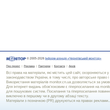
© 2005-2026
Інформ-агенція «Чернігівський монітор»
Про проект
|
Реклама
|
Партнери
|
Контакти
|
Архів
Всі права на матеріали, які містить цей сайт, охороняються у 
законодавством України, в тому числі, про авторське право і 
Використання матерiалiв monitor.cn.ua дозволяється за умов
Для iнтернет-видань обов'язковим є гiперпосилання на monito
для пошукових систем. Посилання та гіперпосилання повинні
виключно в першому чи в другому абзаці тексту.
Матеріали з позначкою (PR) друкуються на правах реклами..