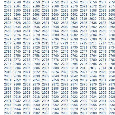
2547
2548
2549
2550
2551
2552
2553
2554
2555
2556
2557
255
2563
2564
2565
2566
2567
2568
2569
2570
2571
2572
2573
257
2579
2580
2581
2582
2583
2584
2585
2586
2587
2588
2589
259
2595
2596
2597
2598
2599
2600
2601
2602
2603
2604
2605
260
2611
2612
2613
2614
2615
2616
2617
2618
2619
2620
2621
262
2627
2628
2629
2630
2631
2632
2633
2634
2635
2636
2637
263
2643
2644
2645
2646
2647
2648
2649
2650
2651
2652
2653
265
2659
2660
2661
2662
2663
2664
2665
2666
2667
2668
2669
267
2675
2676
2677
2678
2679
2680
2681
2682
2683
2684
2685
268
2691
2692
2693
2694
2695
2696
2697
2698
2699
2700
2701
270
2707
2708
2709
2710
2711
2712
2713
2714
2715
2716
2717
271
2723
2724
2725
2726
2727
2728
2729
2730
2731
2732
2733
273
2739
2740
2741
2742
2743
2744
2745
2746
2747
2748
2749
275
2755
2756
2757
2758
2759
2760
2761
2762
2763
2764
2765
276
2771
2772
2773
2774
2775
2776
2777
2778
2779
2780
2781
278
2787
2788
2789
2790
2791
2792
2793
2794
2795
2796
2797
279
2803
2804
2805
2806
2807
2808
2809
2810
2811
2812
2813
281
2819
2820
2821
2822
2823
2824
2825
2826
2827
2828
2829
283
2835
2836
2837
2838
2839
2840
2841
2842
2843
2844
2845
284
2851
2852
2853
2854
2855
2856
2857
2858
2859
2860
2861
286
2867
2868
2869
2870
2871
2872
2873
2874
2875
2876
2877
287
2883
2884
2885
2886
2887
2888
2889
2890
2891
2892
2893
289
2899
2900
2901
2902
2903
2904
2905
2906
2907
2908
2909
291
2915
2916
2917
2918
2919
2920
2921
2922
2923
2924
2925
292
2931
2932
2933
2934
2935
2936
2937
2938
2939
2940
2941
294
2947
2948
2949
2950
2951
2952
2953
2954
2955
2956
2957
295
2963
2964
2965
2966
2967
2968
2969
2970
2971
2972
2973
297
2979
2980
2981
2982
2983
2984
2985
2986
2987
2988
2989
299