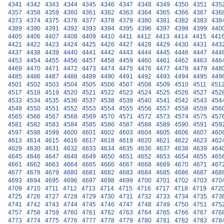
4341
4342
4343
4344
4345
4346
4347
4348
4349
4350
4351
435
4357
4358
4359
4360
4361
4362
4363
4364
4365
4366
4367
436
4373
4374
4375
4376
4377
4378
4379
4380
4381
4382
4383
438
4389
4390
4391
4392
4393
4394
4395
4396
4397
4398
4399
440
4405
4406
4407
4408
4409
4410
4411
4412
4413
4414
4415
441
4421
4422
4423
4424
4425
4426
4427
4428
4429
4430
4431
443
4437
4438
4439
4440
4441
4442
4443
4444
4445
4446
4447
444
4453
4454
4455
4456
4457
4458
4459
4460
4461
4462
4463
446
4469
4470
4471
4472
4473
4474
4475
4476
4477
4478
4479
448
4485
4486
4487
4488
4489
4490
4491
4492
4493
4494
4495
449
4501
4502
4503
4504
4505
4506
4507
4508
4509
4510
4511
451
4517
4518
4519
4520
4521
4522
4523
4524
4525
4526
4527
452
4533
4534
4535
4536
4537
4538
4539
4540
4541
4542
4543
454
4549
4550
4551
4552
4553
4554
4555
4556
4557
4558
4559
456
4565
4566
4567
4568
4569
4570
4571
4572
4573
4574
4575
457
4581
4582
4583
4584
4585
4586
4587
4588
4589
4590
4591
459
4597
4598
4599
4600
4601
4602
4603
4604
4605
4606
4607
460
4613
4614
4615
4616
4617
4618
4619
4620
4621
4622
4623
462
4629
4630
4631
4632
4633
4634
4635
4636
4637
4638
4639
464
4645
4646
4647
4648
4649
4650
4651
4652
4653
4654
4655
465
4661
4662
4663
4664
4665
4666
4667
4668
4669
4670
4671
467
4677
4678
4679
4680
4681
4682
4683
4684
4685
4686
4687
468
4693
4694
4695
4696
4697
4698
4699
4700
4701
4702
4703
470
4709
4710
4711
4712
4713
4714
4715
4716
4717
4718
4719
472
4725
4726
4727
4728
4729
4730
4731
4732
4733
4734
4735
473
4741
4742
4743
4744
4745
4746
4747
4748
4749
4750
4751
475
4757
4758
4759
4760
4761
4762
4763
4764
4765
4766
4767
476
4773
4774
4775
4776
4777
4778
4779
4780
4781
4782
4783
478