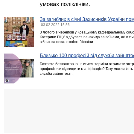
умовах поліклініки.
За загиблих в січні Захисників України по
03.02.2022 15:56
3 лютого в Чернігові у Козацькому кафедральному собо
Катерини ПЦУ відбулася панахида за воїнами, які в січ
в боях за незалежність України.
Близько 100 професій від служби зайнято
Бажаєте безкоштовно і в стислі терміни отримати затр
професію чи підвищити кваліфікацію? Таку можливість
служба зайнятості.