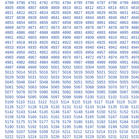
4789
4790
4791
4792
4793
4794
4795
4796
4797
4798
4799
480
4805
4806
4807
4808
4809
4810
4811
4812
4813
4814
4815
481
4821
4822
4823
4824
4825
4826
4827
4828
4829
4830
4831
483
4837
4838
4839
4840
4841
4842
4843
4844
4845
4846
4847
484
4853
4854
4855
4856
4857
4858
4859
4860
4861
4862
4863
486
4869
4870
4871
4872
4873
4874
4875
4876
4877
4878
4879
488
4885
4886
4887
4888
4889
4890
4891
4892
4893
4894
4895
489
4901
4902
4903
4904
4905
4906
4907
4908
4909
4910
4911
491
4917
4918
4919
4920
4921
4922
4923
4924
4925
4926
4927
492
4933
4934
4935
4936
4937
4938
4939
4940
4941
4942
4943
494
4949
4950
4951
4952
4953
4954
4955
4956
4957
4958
4959
496
4965
4966
4967
4968
4969
4970
4971
4972
4973
4974
4975
497
4981
4982
4983
4984
4985
4986
4987
4988
4989
4990
4991
499
4997
4998
4999
5000
5001
5002
5003
5004
5005
5006
5007
500
5013
5014
5015
5016
5017
5018
5019
5020
5021
5022
5023
502
5029
5030
5031
5032
5033
5034
5035
5036
5037
5038
5039
504
5045
5046
5047
5048
5049
5050
5051
5052
5053
5054
5055
505
5061
5062
5063
5064
5065
5066
5067
5068
5069
5070
5071
507
5077
5078
5079
5080
5081
5082
5083
5084
5085
5086
5087
508
5093
5094
5095
5096
5097
5098
5099
5100
5101
5102
5103
510
5109
5110
5111
5112
5113
5114
5115
5116
5117
5118
5119
5120
5126
5127
5128
5129
5130
5131
5132
5133
5134
5135
5136
513
5142
5143
5144
5145
5146
5147
5148
5149
5150
5151
5152
515
5158
5159
5160
5161
5162
5163
5164
5165
5166
5167
5168
516
5174
5175
5176
5177
5178
5179
5180
5181
5182
5183
5184
518
5190
5191
5192
5193
5194
5195
5196
5197
5198
5199
5200
520
5206
5207
5208
5209
5210
5211
5212
5213
5214
5215
5216
521
5222
5223
5224
5225
5226
5227
5228
5229
5230
5231
5232
523