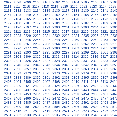
2097
2098
2099
2100
2101
2102
2103
2104
2105
2106
2107
210
2114
2115
2116
2117
2118
2119
2120
2121
2122
2123
2124
2125
2131
2132
2133
2134
2135
2136
2137
2138
2139
2140
2141
214
2147
2148
2149
2150
2151
2152
2153
2154
2155
2156
2157
215
2163
2164
2165
2166
2167
2168
2169
2170
2171
2172
2173
217
2179
2180
2181
2182
2183
2184
2185
2186
2187
2188
2189
219
2195
2196
2197
2198
2199
2200
2201
2202
2203
2204
2205
220
2211
2212
2213
2214
2215
2216
2217
2218
2219
2220
2221
222
2227
2228
2229
2230
2231
2232
2233
2234
2235
2236
2237
223
2243
2244
2245
2246
2247
2248
2249
2250
2251
2252
2253
225
2259
2260
2261
2262
2263
2264
2265
2266
2267
2268
2269
227
2275
2276
2277
2278
2279
2280
2281
2282
2283
2284
2285
228
2291
2292
2293
2294
2295
2296
2297
2298
2299
2300
2301
230
2307
2308
2309
2310
2311
2312
2313
2314
2315
2316
2317
231
2323
2324
2325
2326
2327
2328
2329
2330
2331
2332
2333
233
2339
2340
2341
2342
2343
2344
2345
2346
2347
2348
2349
235
2355
2356
2357
2358
2359
2360
2361
2362
2363
2364
2365
236
2371
2372
2373
2374
2375
2376
2377
2378
2379
2380
2381
238
2387
2388
2389
2390
2391
2392
2393
2394
2395
2396
2397
239
2403
2404
2405
2406
2407
2408
2409
2410
2411
2412
2413
241
2419
2420
2421
2422
2423
2424
2425
2426
2427
2428
2429
243
2435
2436
2437
2438
2439
2440
2441
2442
2443
2444
2445
244
2451
2452
2453
2454
2455
2456
2457
2458
2459
2460
2461
246
2467
2468
2469
2470
2471
2472
2473
2474
2475
2476
2477
247
2483
2484
2485
2486
2487
2488
2489
2490
2491
2492
2493
249
2499
2500
2501
2502
2503
2504
2505
2506
2507
2508
2509
251
2515
2516
2517
2518
2519
2520
2521
2522
2523
2524
2525
252
2531
2532
2533
2534
2535
2536
2537
2538
2539
2540
2541
254