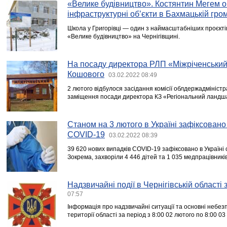
«Велике будівництво». Костянтин Мегем о
інфраструктурні об’єкти в Бахмацькій гро
Школа у Григорівці — один з наймасштабніших проєкті
«Велике будівництво» на Чернігівщині.
На посаду директора РЛП «Міжріченськи
Кошового
03.02.2022 08:49
2 лютого відбулося засідання комісії облдержадміністр
заміщення посади директора КЗ «Регіональний ландш
Станом на 3 лютого в Україні зафіксовано
COVID-19
03.02.2022 08:39
39 620 нових випадків COVID-19 зафіксовано в Україні 
Зокрема, захворіли 4 446 дітей та 1 035 медпрацівників
Надзвичайні події в Чернігівській області
07:57
Інформація про надзвичайні ситуації та основні небезпе
території області за період з 8:00 02 лютого по 8:00 0