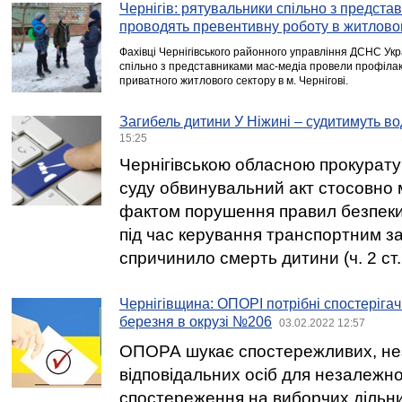
Чернігів: рятувальники спільно з предста
проводять превентивну роботу в житлово
Фахівці Чернігівського районного управління ДСНС Укра
спільно з представниками мас-медіа провели профіла
приватного житлового сектору в м. Чернігові.
Загибель дитини У Ніжині – судитимуть во
15:25
Чернігівською обласною прокурат
суду обвинувальний акт стосовно
фактом порушення правил безпеки
під час керування транспортним з
спричинило смерть дитини (ч. 2 ст.
Чернігівщина: ОПОРІ потрібні спостерігач
березня в окрузі №206
03.02.2022 12:57
ОПОРА шукає спостережливих, не
відповідальних осіб для незалежн
спостереження на виборчих дільни