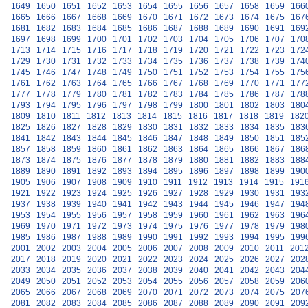
1649
1650
1651
1652
1653
1654
1655
1656
1657
1658
1659
166
1665
1666
1667
1668
1669
1670
1671
1672
1673
1674
1675
167
1681
1682
1683
1684
1685
1686
1687
1688
1689
1690
1691
169
1697
1698
1699
1700
1701
1702
1703
1704
1705
1706
1707
170
1713
1714
1715
1716
1717
1718
1719
1720
1721
1722
1723
172
1729
1730
1731
1732
1733
1734
1735
1736
1737
1738
1739
174
1745
1746
1747
1748
1749
1750
1751
1752
1753
1754
1755
175
1761
1762
1763
1764
1765
1766
1767
1768
1769
1770
1771
177
1777
1778
1779
1780
1781
1782
1783
1784
1785
1786
1787
178
1793
1794
1795
1796
1797
1798
1799
1800
1801
1802
1803
180
1809
1810
1811
1812
1813
1814
1815
1816
1817
1818
1819
182
1825
1826
1827
1828
1829
1830
1831
1832
1833
1834
1835
183
1841
1842
1843
1844
1845
1846
1847
1848
1849
1850
1851
185
1857
1858
1859
1860
1861
1862
1863
1864
1865
1866
1867
186
1873
1874
1875
1876
1877
1878
1879
1880
1881
1882
1883
188
1889
1890
1891
1892
1893
1894
1895
1896
1897
1898
1899
190
1905
1906
1907
1908
1909
1910
1911
1912
1913
1914
1915
191
1921
1922
1923
1924
1925
1926
1927
1928
1929
1930
1931
193
1937
1938
1939
1940
1941
1942
1943
1944
1945
1946
1947
194
1953
1954
1955
1956
1957
1958
1959
1960
1961
1962
1963
196
1969
1970
1971
1972
1973
1974
1975
1976
1977
1978
1979
198
1985
1986
1987
1988
1989
1990
1991
1992
1993
1994
1995
199
2001
2002
2003
2004
2005
2006
2007
2008
2009
2010
2011
201
2017
2018
2019
2020
2021
2022
2023
2024
2025
2026
2027
202
2033
2034
2035
2036
2037
2038
2039
2040
2041
2042
2043
204
2049
2050
2051
2052
2053
2054
2055
2056
2057
2058
2059
206
2065
2066
2067
2068
2069
2070
2071
2072
2073
2074
2075
207
2081
2082
2083
2084
2085
2086
2087
2088
2089
2090
2091
209