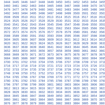
3444
3445
3446
3447
3448
3449
3450
3451
3452
3453
3454
345
3460
3461
3462
3463
3464
3465
3466
3467
3468
3469
3470
347
3476
3477
3478
3479
3480
3481
3482
3483
3484
3485
3486
348
3492
3493
3494
3495
3496
3497
3498
3499
3500
3501
3502
350
3508
3509
3510
3511
3512
3513
3514
3515
3516
3517
3518
351
3524
3525
3526
3527
3528
3529
3530
3531
3532
3533
3534
353
3540
3541
3542
3543
3544
3545
3546
3547
3548
3549
3550
355
3556
3557
3558
3559
3560
3561
3562
3563
3564
3565
3566
356
3572
3573
3574
3575
3576
3577
3578
3579
3580
3581
3582
358
3588
3589
3590
3591
3592
3593
3594
3595
3596
3597
3598
359
3604
3605
3606
3607
3608
3609
3610
3611
3612
3613
3614
361
3620
3621
3622
3623
3624
3625
3626
3627
3628
3629
3630
363
3636
3637
3638
3639
3640
3641
3642
3643
3644
3645
3646
364
3652
3653
3654
3655
3656
3657
3658
3659
3660
3661
3662
366
3668
3669
3670
3671
3672
3673
3674
3675
3676
3677
3678
367
3684
3685
3686
3687
3688
3689
3690
3691
3692
3693
3694
369
3700
3701
3702
3703
3704
3705
3706
3707
3708
3709
3710
371
3716
3717
3718
3719
3720
3721
3722
3723
3724
3725
3726
372
3732
3733
3734
3735
3736
3737
3738
3739
3740
3741
3742
374
3748
3749
3750
3751
3752
3753
3754
3755
3756
3757
3758
375
3764
3765
3766
3767
3768
3769
3770
3771
3772
3773
3774
377
3780
3781
3782
3783
3784
3785
3786
3787
3788
3789
3790
379
3796
3797
3798
3799
3800
3801
3802
3803
3804
3805
3806
380
3812
3813
3814
3815
3816
3817
3818
3819
3820
3821
3822
382
3828
3829
3830
3831
3832
3833
3834
3835
3836
3837
3838
383
3844
3845
3846
3847
3848
3849
3850
3851
3852
3853
3854
385
3860
3861
3862
3863
3864
3865
3866
3867
3868
3869
3870
387
3876
3877
3878
3879
3880
3881
3882
3883
3884
3885
3886
388