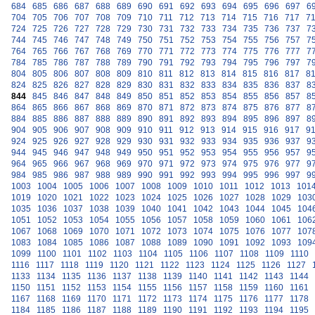
684
685
686
687
688
689
690
691
692
693
694
695
696
697
6
704
705
706
707
708
709
710
711
712
713
714
715
716
717
7
724
725
726
727
728
729
730
731
732
733
734
735
736
737
7
744
745
746
747
748
749
750
751
752
753
754
755
756
757
7
764
765
766
767
768
769
770
771
772
773
774
775
776
777
7
784
785
786
787
788
789
790
791
792
793
794
795
796
797
7
804
805
806
807
808
809
810
811
812
813
814
815
816
817
8
824
825
826
827
828
829
830
831
832
833
834
835
836
837
8
844
845
846
847
848
849
850
851
852
853
854
855
856
857
8
864
865
866
867
868
869
870
871
872
873
874
875
876
877
8
884
885
886
887
888
889
890
891
892
893
894
895
896
897
8
904
905
906
907
908
909
910
911
912
913
914
915
916
917
9
924
925
926
927
928
929
930
931
932
933
934
935
936
937
9
944
945
946
947
948
949
950
951
952
953
954
955
956
957
9
964
965
966
967
968
969
970
971
972
973
974
975
976
977
9
984
985
986
987
988
989
990
991
992
993
994
995
996
997
9
1003
1004
1005
1006
1007
1008
1009
1010
1011
1012
1013
101
1019
1020
1021
1022
1023
1024
1025
1026
1027
1028
1029
103
1035
1036
1037
1038
1039
1040
1041
1042
1043
1044
1045
104
1051
1052
1053
1054
1055
1056
1057
1058
1059
1060
1061
106
1067
1068
1069
1070
1071
1072
1073
1074
1075
1076
1077
107
1083
1084
1085
1086
1087
1088
1089
1090
1091
1092
1093
109
1099
1100
1101
1102
1103
1104
1105
1106
1107
1108
1109
1110
1116
1117
1118
1119
1120
1121
1122
1123
1124
1125
1126
1127
1133
1134
1135
1136
1137
1138
1139
1140
1141
1142
1143
1144
1150
1151
1152
1153
1154
1155
1156
1157
1158
1159
1160
1161
1167
1168
1169
1170
1171
1172
1173
1174
1175
1176
1177
1178
1184
1185
1186
1187
1188
1189
1190
1191
1192
1193
1194
1195