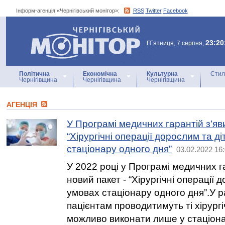
Інформ-агенція «Чернігівський монітор»:
RSS
Twitter
Facebook
Інформ-агенція
«Чернігівський монітор»
23:20
П`ятниця, 7 серпня,
Політична
Економічна
Культурна
Стил
Чернігівщина
Чернігівщина
Чернігівщина
АГЕНЦIЯ
У Програмі медичних гарантій з’яв
“Хірургічні операції дорослим та д
стаціонару одного дня”
03.02.2022 16
У 2022 році у Програмі медичних г
новий пакет - “Хірургічні операції 
умовах стаціонару одного дня”.У р
пацієнтам проводитимуть ті хірургіч
можливо виконати лише у стаціонар