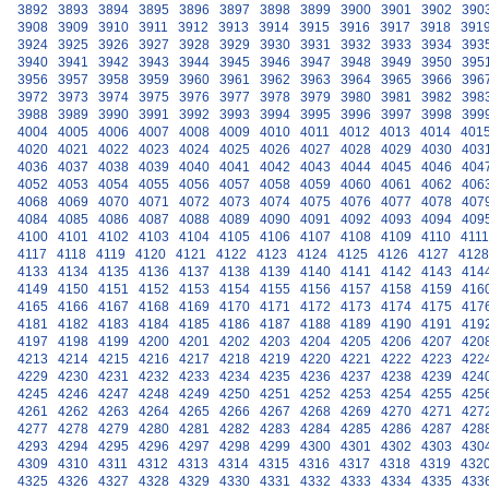
3892
3893
3894
3895
3896
3897
3898
3899
3900
3901
3902
390
3908
3909
3910
3911
3912
3913
3914
3915
3916
3917
3918
391
3924
3925
3926
3927
3928
3929
3930
3931
3932
3933
3934
393
3940
3941
3942
3943
3944
3945
3946
3947
3948
3949
3950
395
3956
3957
3958
3959
3960
3961
3962
3963
3964
3965
3966
396
3972
3973
3974
3975
3976
3977
3978
3979
3980
3981
3982
398
3988
3989
3990
3991
3992
3993
3994
3995
3996
3997
3998
399
4004
4005
4006
4007
4008
4009
4010
4011
4012
4013
4014
401
4020
4021
4022
4023
4024
4025
4026
4027
4028
4029
4030
403
4036
4037
4038
4039
4040
4041
4042
4043
4044
4045
4046
404
4052
4053
4054
4055
4056
4057
4058
4059
4060
4061
4062
406
4068
4069
4070
4071
4072
4073
4074
4075
4076
4077
4078
407
4084
4085
4086
4087
4088
4089
4090
4091
4092
4093
4094
409
4100
4101
4102
4103
4104
4105
4106
4107
4108
4109
4110
4111
4117
4118
4119
4120
4121
4122
4123
4124
4125
4126
4127
4128
4133
4134
4135
4136
4137
4138
4139
4140
4141
4142
4143
414
4149
4150
4151
4152
4153
4154
4155
4156
4157
4158
4159
416
4165
4166
4167
4168
4169
4170
4171
4172
4173
4174
4175
417
4181
4182
4183
4184
4185
4186
4187
4188
4189
4190
4191
419
4197
4198
4199
4200
4201
4202
4203
4204
4205
4206
4207
420
4213
4214
4215
4216
4217
4218
4219
4220
4221
4222
4223
422
4229
4230
4231
4232
4233
4234
4235
4236
4237
4238
4239
424
4245
4246
4247
4248
4249
4250
4251
4252
4253
4254
4255
425
4261
4262
4263
4264
4265
4266
4267
4268
4269
4270
4271
427
4277
4278
4279
4280
4281
4282
4283
4284
4285
4286
4287
428
4293
4294
4295
4296
4297
4298
4299
4300
4301
4302
4303
430
4309
4310
4311
4312
4313
4314
4315
4316
4317
4318
4319
432
4325
4326
4327
4328
4329
4330
4331
4332
4333
4334
4335
433