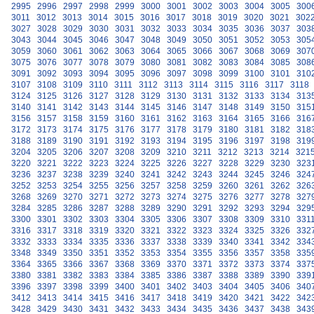
2995
2996
2997
2998
2999
3000
3001
3002
3003
3004
3005
300
3011
3012
3013
3014
3015
3016
3017
3018
3019
3020
3021
302
3027
3028
3029
3030
3031
3032
3033
3034
3035
3036
3037
303
3043
3044
3045
3046
3047
3048
3049
3050
3051
3052
3053
305
3059
3060
3061
3062
3063
3064
3065
3066
3067
3068
3069
307
3075
3076
3077
3078
3079
3080
3081
3082
3083
3084
3085
308
3091
3092
3093
3094
3095
3096
3097
3098
3099
3100
3101
310
3107
3108
3109
3110
3111
3112
3113
3114
3115
3116
3117
3118
3124
3125
3126
3127
3128
3129
3130
3131
3132
3133
3134
313
3140
3141
3142
3143
3144
3145
3146
3147
3148
3149
3150
315
3156
3157
3158
3159
3160
3161
3162
3163
3164
3165
3166
316
3172
3173
3174
3175
3176
3177
3178
3179
3180
3181
3182
318
3188
3189
3190
3191
3192
3193
3194
3195
3196
3197
3198
319
3204
3205
3206
3207
3208
3209
3210
3211
3212
3213
3214
321
3220
3221
3222
3223
3224
3225
3226
3227
3228
3229
3230
323
3236
3237
3238
3239
3240
3241
3242
3243
3244
3245
3246
324
3252
3253
3254
3255
3256
3257
3258
3259
3260
3261
3262
326
3268
3269
3270
3271
3272
3273
3274
3275
3276
3277
3278
327
3284
3285
3286
3287
3288
3289
3290
3291
3292
3293
3294
329
3300
3301
3302
3303
3304
3305
3306
3307
3308
3309
3310
331
3316
3317
3318
3319
3320
3321
3322
3323
3324
3325
3326
332
3332
3333
3334
3335
3336
3337
3338
3339
3340
3341
3342
334
3348
3349
3350
3351
3352
3353
3354
3355
3356
3357
3358
335
3364
3365
3366
3367
3368
3369
3370
3371
3372
3373
3374
337
3380
3381
3382
3383
3384
3385
3386
3387
3388
3389
3390
339
3396
3397
3398
3399
3400
3401
3402
3403
3404
3405
3406
340
3412
3413
3414
3415
3416
3417
3418
3419
3420
3421
3422
342
3428
3429
3430
3431
3432
3433
3434
3435
3436
3437
3438
343