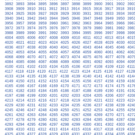
3892
3893
3894
3895
3896
3897
3898
3899
3900
3901
3902
390
3908
3909
3910
3911
3912
3913
3914
3915
3916
3917
3918
391
3924
3925
3926
3927
3928
3929
3930
3931
3932
3933
3934
393
3940
3941
3942
3943
3944
3945
3946
3947
3948
3949
3950
395
3956
3957
3958
3959
3960
3961
3962
3963
3964
3965
3966
396
3972
3973
3974
3975
3976
3977
3978
3979
3980
3981
3982
398
3988
3989
3990
3991
3992
3993
3994
3995
3996
3997
3998
399
4004
4005
4006
4007
4008
4009
4010
4011
4012
4013
4014
401
4020
4021
4022
4023
4024
4025
4026
4027
4028
4029
4030
403
4036
4037
4038
4039
4040
4041
4042
4043
4044
4045
4046
404
4052
4053
4054
4055
4056
4057
4058
4059
4060
4061
4062
406
4068
4069
4070
4071
4072
4073
4074
4075
4076
4077
4078
407
4084
4085
4086
4087
4088
4089
4090
4091
4092
4093
4094
409
4100
4101
4102
4103
4104
4105
4106
4107
4108
4109
4110
4111
4117
4118
4119
4120
4121
4122
4123
4124
4125
4126
4127
4128
4133
4134
4135
4136
4137
4138
4139
4140
4141
4142
4143
414
4149
4150
4151
4152
4153
4154
4155
4156
4157
4158
4159
416
4165
4166
4167
4168
4169
4170
4171
4172
4173
4174
4175
417
4181
4182
4183
4184
4185
4186
4187
4188
4189
4190
4191
419
4197
4198
4199
4200
4201
4202
4203
4204
4205
4206
4207
420
4213
4214
4215
4216
4217
4218
4219
4220
4221
4222
4223
422
4229
4230
4231
4232
4233
4234
4235
4236
4237
4238
4239
424
4245
4246
4247
4248
4249
4250
4251
4252
4253
4254
4255
425
4261
4262
4263
4264
4265
4266
4267
4268
4269
4270
4271
427
4277
4278
4279
4280
4281
4282
4283
4284
4285
4286
4287
428
4293
4294
4295
4296
4297
4298
4299
4300
4301
4302
4303
430
4309
4310
4311
4312
4313
4314
4315
4316
4317
4318
4319
432
4325
4326
4327
4328
4329
4330
4331
4332
4333
4334
4335
433