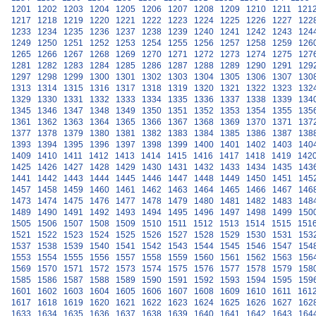
1201
1202
1203
1204
1205
1206
1207
1208
1209
1210
1211
121
1217
1218
1219
1220
1221
1222
1223
1224
1225
1226
1227
122
1233
1234
1235
1236
1237
1238
1239
1240
1241
1242
1243
124
1249
1250
1251
1252
1253
1254
1255
1256
1257
1258
1259
126
1265
1266
1267
1268
1269
1270
1271
1272
1273
1274
1275
127
1281
1282
1283
1284
1285
1286
1287
1288
1289
1290
1291
129
1297
1298
1299
1300
1301
1302
1303
1304
1305
1306
1307
130
1313
1314
1315
1316
1317
1318
1319
1320
1321
1322
1323
132
1329
1330
1331
1332
1333
1334
1335
1336
1337
1338
1339
134
1345
1346
1347
1348
1349
1350
1351
1352
1353
1354
1355
135
1361
1362
1363
1364
1365
1366
1367
1368
1369
1370
1371
137
1377
1378
1379
1380
1381
1382
1383
1384
1385
1386
1387
138
1393
1394
1395
1396
1397
1398
1399
1400
1401
1402
1403
140
1409
1410
1411
1412
1413
1414
1415
1416
1417
1418
1419
142
1425
1426
1427
1428
1429
1430
1431
1432
1433
1434
1435
143
1441
1442
1443
1444
1445
1446
1447
1448
1449
1450
1451
145
1457
1458
1459
1460
1461
1462
1463
1464
1465
1466
1467
146
1473
1474
1475
1476
1477
1478
1479
1480
1481
1482
1483
148
1489
1490
1491
1492
1493
1494
1495
1496
1497
1498
1499
150
1505
1506
1507
1508
1509
1510
1511
1512
1513
1514
1515
151
1521
1522
1523
1524
1525
1526
1527
1528
1529
1530
1531
153
1537
1538
1539
1540
1541
1542
1543
1544
1545
1546
1547
154
1553
1554
1555
1556
1557
1558
1559
1560
1561
1562
1563
156
1569
1570
1571
1572
1573
1574
1575
1576
1577
1578
1579
158
1585
1586
1587
1588
1589
1590
1591
1592
1593
1594
1595
159
1601
1602
1603
1604
1605
1606
1607
1608
1609
1610
1611
161
1617
1618
1619
1620
1621
1622
1623
1624
1625
1626
1627
162
1633
1634
1635
1636
1637
1638
1639
1640
1641
1642
1643
164