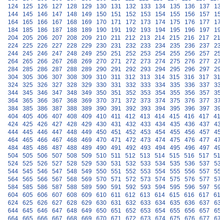
124
125
126
127
128
129
130
131
132
133
134
135
136
137
1
144
145
146
147
148
149
150
151
152
153
154
155
156
157
1
164
165
166
167
168
169
170
171
172
173
174
175
176
177
1
184
185
186
187
188
189
190
191
192
193
194
195
196
197
1
204
205
206
207
208
209
210
211
212
213
214
215
216
217
2
224
225
226
227
228
229
230
231
232
233
234
235
236
237
2
244
245
246
247
248
249
250
251
252
253
254
255
256
257
2
264
265
266
267
268
269
270
271
272
273
274
275
276
277
2
284
285
286
287
288
289
290
291
292
293
294
295
296
297
2
304
305
306
307
308
309
310
311
312
313
314
315
316
317
3
324
325
326
327
328
329
330
331
332
333
334
335
336
337
3
344
345
346
347
348
349
350
351
352
353
354
355
356
357
3
364
365
366
367
368
369
370
371
372
373
374
375
376
377
3
384
385
386
387
388
389
390
391
392
393
394
395
396
397
3
404
405
406
407
408
409
410
411
412
413
414
415
416
417
4
424
425
426
427
428
429
430
431
432
433
434
435
436
437
4
444
445
446
447
448
449
450
451
452
453
454
455
456
457
4
464
465
466
467
468
469
470
471
472
473
474
475
476
477
4
484
485
486
487
488
489
490
491
492
493
494
495
496
497
4
504
505
506
507
508
509
510
511
512
513
514
515
516
517
5
524
525
526
527
528
529
530
531
532
533
534
535
536
537
5
544
545
546
547
548
549
550
551
552
553
554
555
556
557
5
564
565
566
567
568
569
570
571
572
573
574
575
576
577
5
584
585
586
587
588
589
590
591
592
593
594
595
596
597
5
604
605
606
607
608
609
610
611
612
613
614
615
616
617
6
624
625
626
627
628
629
630
631
632
633
634
635
636
637
6
644
645
646
647
648
649
650
651
652
653
654
655
656
657
6
664
665
666
667
668
669
670
671
672
673
674
675
676
677
6