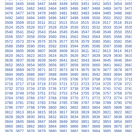
3444
3445
3446
3447
3448
3449
3450
3451
3452
3453
3454
345
3460
3461
3462
3463
3464
3465
3466
3467
3468
3469
3470
347
3476
3477
3478
3479
3480
3481
3482
3483
3484
3485
3486
348
3492
3493
3494
3495
3496
3497
3498
3499
3500
3501
3502
350
3508
3509
3510
3511
3512
3513
3514
3515
3516
3517
3518
351
3524
3525
3526
3527
3528
3529
3530
3531
3532
3533
3534
353
3540
3541
3542
3543
3544
3545
3546
3547
3548
3549
3550
355
3556
3557
3558
3559
3560
3561
3562
3563
3564
3565
3566
356
3572
3573
3574
3575
3576
3577
3578
3579
3580
3581
3582
358
3588
3589
3590
3591
3592
3593
3594
3595
3596
3597
3598
359
3604
3605
3606
3607
3608
3609
3610
3611
3612
3613
3614
361
3620
3621
3622
3623
3624
3625
3626
3627
3628
3629
3630
363
3636
3637
3638
3639
3640
3641
3642
3643
3644
3645
3646
364
3652
3653
3654
3655
3656
3657
3658
3659
3660
3661
3662
366
3668
3669
3670
3671
3672
3673
3674
3675
3676
3677
3678
367
3684
3685
3686
3687
3688
3689
3690
3691
3692
3693
3694
369
3700
3701
3702
3703
3704
3705
3706
3707
3708
3709
3710
371
3716
3717
3718
3719
3720
3721
3722
3723
3724
3725
3726
372
3732
3733
3734
3735
3736
3737
3738
3739
3740
3741
3742
374
3748
3749
3750
3751
3752
3753
3754
3755
3756
3757
3758
375
3764
3765
3766
3767
3768
3769
3770
3771
3772
3773
3774
377
3780
3781
3782
3783
3784
3785
3786
3787
3788
3789
3790
379
3796
3797
3798
3799
3800
3801
3802
3803
3804
3805
3806
380
3812
3813
3814
3815
3816
3817
3818
3819
3820
3821
3822
382
3828
3829
3830
3831
3832
3833
3834
3835
3836
3837
3838
383
3844
3845
3846
3847
3848
3849
3850
3851
3852
3853
3854
385
3860
3861
3862
3863
3864
3865
3866
3867
3868
3869
3870
387
3876
3877
3878
3879
3880
3881
3882
3883
3884
3885
3886
388