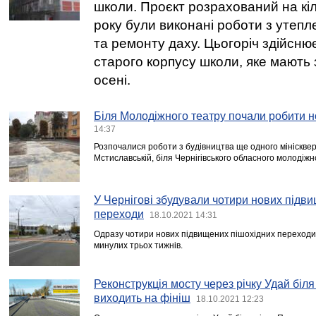
школи. Проєкт розрахований на кіл
року були виконані роботи з утепл
та ремонту даху. Цьогоріч здійсню
старого корпусу школи, яке мають 
осені.
Біля Молодіжного театру почали робити н
14:37
Розпочалися роботи з будівництва ще одного мініскверу
Мстиславській, біля Чернігівського обласного молодіжн
У Чернігові збудували чотири нових підв
переходи
18.10.2021 14:31
Одразу чотири нових підвищених пішохідних переходи 
минулих трьох тижнів.
Реконструкція мосту через річку Удай біл
виходить на фініш
18.10.2021 12:23