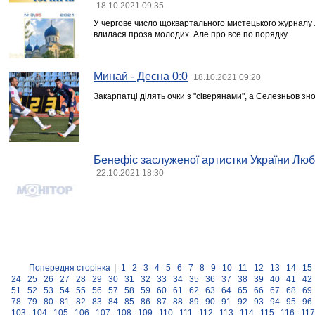
18.10.2021 09:35
У чергове число щоквартального мистецького журналу л
влилася проза молодих. Але про все по порядку.
Минай - Десна 0:0
18.10.2021 09:20
Закарпатці ділять очки з "сіверянами", а Селезньов зн
Бенефіс заслуженої артистки України Люб
22.10.2021 18:30
Попередня сторінка
|
1
2
3
4
5
6
7
8
9
10
11
12
13
14
15
24
25
26
27
28
29
30
31
32
33
34
35
36
37
38
39
40
41
42
51
52
53
54
55
56
57
58
59
60
61
62
63
64
65
66
67
68
69
78
79
80
81
82
83
84
85
86
87
88
89
90
91
92
93
94
95
96
103
104
105
106
107
108
109
110
111
112
113
114
115
116
117