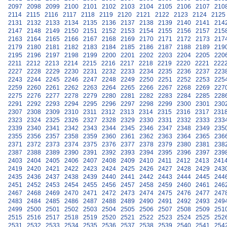
2097
2098
2099
2100
2101
2102
2103
2104
2105
2106
2107
210
2114
2115
2116
2117
2118
2119
2120
2121
2122
2123
2124
2125
2131
2132
2133
2134
2135
2136
2137
2138
2139
2140
2141
214
2147
2148
2149
2150
2151
2152
2153
2154
2155
2156
2157
215
2163
2164
2165
2166
2167
2168
2169
2170
2171
2172
2173
217
2179
2180
2181
2182
2183
2184
2185
2186
2187
2188
2189
219
2195
2196
2197
2198
2199
2200
2201
2202
2203
2204
2205
220
2211
2212
2213
2214
2215
2216
2217
2218
2219
2220
2221
222
2227
2228
2229
2230
2231
2232
2233
2234
2235
2236
2237
223
2243
2244
2245
2246
2247
2248
2249
2250
2251
2252
2253
225
2259
2260
2261
2262
2263
2264
2265
2266
2267
2268
2269
227
2275
2276
2277
2278
2279
2280
2281
2282
2283
2284
2285
228
2291
2292
2293
2294
2295
2296
2297
2298
2299
2300
2301
230
2307
2308
2309
2310
2311
2312
2313
2314
2315
2316
2317
231
2323
2324
2325
2326
2327
2328
2329
2330
2331
2332
2333
233
2339
2340
2341
2342
2343
2344
2345
2346
2347
2348
2349
235
2355
2356
2357
2358
2359
2360
2361
2362
2363
2364
2365
236
2371
2372
2373
2374
2375
2376
2377
2378
2379
2380
2381
238
2387
2388
2389
2390
2391
2392
2393
2394
2395
2396
2397
239
2403
2404
2405
2406
2407
2408
2409
2410
2411
2412
2413
241
2419
2420
2421
2422
2423
2424
2425
2426
2427
2428
2429
243
2435
2436
2437
2438
2439
2440
2441
2442
2443
2444
2445
244
2451
2452
2453
2454
2455
2456
2457
2458
2459
2460
2461
246
2467
2468
2469
2470
2471
2472
2473
2474
2475
2476
2477
247
2483
2484
2485
2486
2487
2488
2489
2490
2491
2492
2493
249
2499
2500
2501
2502
2503
2504
2505
2506
2507
2508
2509
251
2515
2516
2517
2518
2519
2520
2521
2522
2523
2524
2525
252
2531
2532
2533
2534
2535
2536
2537
2538
2539
2540
2541
254