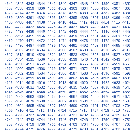
4341
4342
4343
4344
4345
4346
4347
4348
4349
4350
4351
435
4357
4358
4359
4360
4361
4362
4363
4364
4365
4366
4367
436
4373
4374
4375
4376
4377
4378
4379
4380
4381
4382
4383
438
4389
4390
4391
4392
4393
4394
4395
4396
4397
4398
4399
440
4405
4406
4407
4408
4409
4410
4411
4412
4413
4414
4415
441
4421
4422
4423
4424
4425
4426
4427
4428
4429
4430
4431
443
4437
4438
4439
4440
4441
4442
4443
4444
4445
4446
4447
444
4453
4454
4455
4456
4457
4458
4459
4460
4461
4462
4463
446
4469
4470
4471
4472
4473
4474
4475
4476
4477
4478
4479
448
4485
4486
4487
4488
4489
4490
4491
4492
4493
4494
4495
449
4501
4502
4503
4504
4505
4506
4507
4508
4509
4510
4511
451
4517
4518
4519
4520
4521
4522
4523
4524
4525
4526
4527
452
4533
4534
4535
4536
4537
4538
4539
4540
4541
4542
4543
454
4549
4550
4551
4552
4553
4554
4555
4556
4557
4558
4559
456
4565
4566
4567
4568
4569
4570
4571
4572
4573
4574
4575
457
4581
4582
4583
4584
4585
4586
4587
4588
4589
4590
4591
459
4597
4598
4599
4600
4601
4602
4603
4604
4605
4606
4607
460
4613
4614
4615
4616
4617
4618
4619
4620
4621
4622
4623
462
4629
4630
4631
4632
4633
4634
4635
4636
4637
4638
4639
464
4645
4646
4647
4648
4649
4650
4651
4652
4653
4654
4655
465
4661
4662
4663
4664
4665
4666
4667
4668
4669
4670
4671
467
4677
4678
4679
4680
4681
4682
4683
4684
4685
4686
4687
468
4693
4694
4695
4696
4697
4698
4699
4700
4701
4702
4703
470
4709
4710
4711
4712
4713
4714
4715
4716
4717
4718
4719
472
4725
4726
4727
4728
4729
4730
4731
4732
4733
4734
4735
473
4741
4742
4743
4744
4745
4746
4747
4748
4749
4750
4751
475
4757
4758
4759
4760
4761
4762
4763
4764
4765
4766
4767
476
4773
4774
4775
4776
4777
4778
4779
4780
4781
4782
4783
478