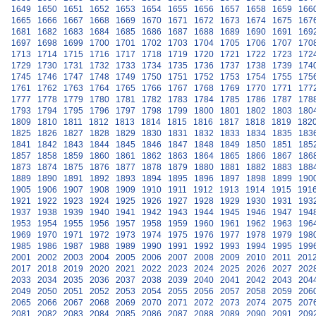
1649
1650
1651
1652
1653
1654
1655
1656
1657
1658
1659
166
1665
1666
1667
1668
1669
1670
1671
1672
1673
1674
1675
167
1681
1682
1683
1684
1685
1686
1687
1688
1689
1690
1691
169
1697
1698
1699
1700
1701
1702
1703
1704
1705
1706
1707
170
1713
1714
1715
1716
1717
1718
1719
1720
1721
1722
1723
172
1729
1730
1731
1732
1733
1734
1735
1736
1737
1738
1739
174
1745
1746
1747
1748
1749
1750
1751
1752
1753
1754
1755
175
1761
1762
1763
1764
1765
1766
1767
1768
1769
1770
1771
177
1777
1778
1779
1780
1781
1782
1783
1784
1785
1786
1787
178
1793
1794
1795
1796
1797
1798
1799
1800
1801
1802
1803
180
1809
1810
1811
1812
1813
1814
1815
1816
1817
1818
1819
182
1825
1826
1827
1828
1829
1830
1831
1832
1833
1834
1835
183
1841
1842
1843
1844
1845
1846
1847
1848
1849
1850
1851
185
1857
1858
1859
1860
1861
1862
1863
1864
1865
1866
1867
186
1873
1874
1875
1876
1877
1878
1879
1880
1881
1882
1883
188
1889
1890
1891
1892
1893
1894
1895
1896
1897
1898
1899
190
1905
1906
1907
1908
1909
1910
1911
1912
1913
1914
1915
191
1921
1922
1923
1924
1925
1926
1927
1928
1929
1930
1931
193
1937
1938
1939
1940
1941
1942
1943
1944
1945
1946
1947
194
1953
1954
1955
1956
1957
1958
1959
1960
1961
1962
1963
196
1969
1970
1971
1972
1973
1974
1975
1976
1977
1978
1979
198
1985
1986
1987
1988
1989
1990
1991
1992
1993
1994
1995
199
2001
2002
2003
2004
2005
2006
2007
2008
2009
2010
2011
201
2017
2018
2019
2020
2021
2022
2023
2024
2025
2026
2027
202
2033
2034
2035
2036
2037
2038
2039
2040
2041
2042
2043
204
2049
2050
2051
2052
2053
2054
2055
2056
2057
2058
2059
206
2065
2066
2067
2068
2069
2070
2071
2072
2073
2074
2075
207
2081
2082
2083
2084
2085
2086
2087
2088
2089
2090
2091
209