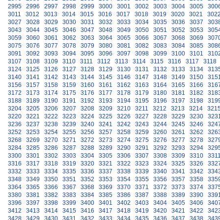
2995
2996
2997
2998
2999
3000
3001
3002
3003
3004
3005
300
3011
3012
3013
3014
3015
3016
3017
3018
3019
3020
3021
302
3027
3028
3029
3030
3031
3032
3033
3034
3035
3036
3037
303
3043
3044
3045
3046
3047
3048
3049
3050
3051
3052
3053
305
3059
3060
3061
3062
3063
3064
3065
3066
3067
3068
3069
307
3075
3076
3077
3078
3079
3080
3081
3082
3083
3084
3085
308
3091
3092
3093
3094
3095
3096
3097
3098
3099
3100
3101
310
3107
3108
3109
3110
3111
3112
3113
3114
3115
3116
3117
3118
3124
3125
3126
3127
3128
3129
3130
3131
3132
3133
3134
313
3140
3141
3142
3143
3144
3145
3146
3147
3148
3149
3150
315
3156
3157
3158
3159
3160
3161
3162
3163
3164
3165
3166
316
3172
3173
3174
3175
3176
3177
3178
3179
3180
3181
3182
318
3188
3189
3190
3191
3192
3193
3194
3195
3196
3197
3198
319
3204
3205
3206
3207
3208
3209
3210
3211
3212
3213
3214
321
3220
3221
3222
3223
3224
3225
3226
3227
3228
3229
3230
323
3236
3237
3238
3239
3240
3241
3242
3243
3244
3245
3246
324
3252
3253
3254
3255
3256
3257
3258
3259
3260
3261
3262
326
3268
3269
3270
3271
3272
3273
3274
3275
3276
3277
3278
327
3284
3285
3286
3287
3288
3289
3290
3291
3292
3293
3294
329
3300
3301
3302
3303
3304
3305
3306
3307
3308
3309
3310
331
3316
3317
3318
3319
3320
3321
3322
3323
3324
3325
3326
332
3332
3333
3334
3335
3336
3337
3338
3339
3340
3341
3342
334
3348
3349
3350
3351
3352
3353
3354
3355
3356
3357
3358
335
3364
3365
3366
3367
3368
3369
3370
3371
3372
3373
3374
337
3380
3381
3382
3383
3384
3385
3386
3387
3388
3389
3390
339
3396
3397
3398
3399
3400
3401
3402
3403
3404
3405
3406
340
3412
3413
3414
3415
3416
3417
3418
3419
3420
3421
3422
342
3428
3429
3430
3431
3432
3433
3434
3435
3436
3437
3438
343