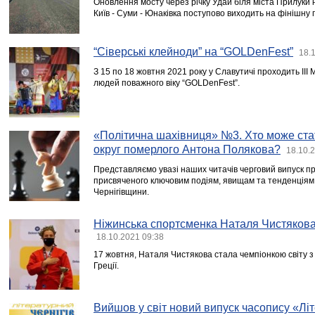
Оновлення мосту через річку Удай біля міста Прилуки 
Київ - Суми - Юнаківка поступово виходить на фінішну 
“Сіверські клейноди” на “GOLDenFest”
18.
З 15 по 18 жовтня 2021 року у Славутичі проходить ІІ
людей поважного віку “GOLDenFest”.
«Політична шахівниця» №3. Хто може ста
округ померлого Антона Полякова?
18.10.
Представляємо увазі наших читачів черговий випуск п
присвяченого ключовим подіям, явищам та тенденціям 
Чернігівщини.
Ніжинська спортсменка Наталя Чистякова
18.10.2021 09:38
17 жовтня, Наталя Чистякова стала чемпіонкою світу з
Греції.
Вийшов у світ новий випуск часопису «Лі