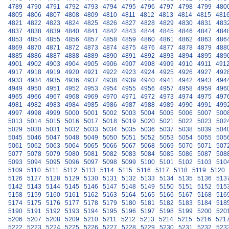
4789
4790
4791
4792
4793
4794
4795
4796
4797
4798
4799
480
4805
4806
4807
4808
4809
4810
4811
4812
4813
4814
4815
481
4821
4822
4823
4824
4825
4826
4827
4828
4829
4830
4831
483
4837
4838
4839
4840
4841
4842
4843
4844
4845
4846
4847
484
4853
4854
4855
4856
4857
4858
4859
4860
4861
4862
4863
486
4869
4870
4871
4872
4873
4874
4875
4876
4877
4878
4879
488
4885
4886
4887
4888
4889
4890
4891
4892
4893
4894
4895
489
4901
4902
4903
4904
4905
4906
4907
4908
4909
4910
4911
491
4917
4918
4919
4920
4921
4922
4923
4924
4925
4926
4927
492
4933
4934
4935
4936
4937
4938
4939
4940
4941
4942
4943
494
4949
4950
4951
4952
4953
4954
4955
4956
4957
4958
4959
496
4965
4966
4967
4968
4969
4970
4971
4972
4973
4974
4975
497
4981
4982
4983
4984
4985
4986
4987
4988
4989
4990
4991
499
4997
4998
4999
5000
5001
5002
5003
5004
5005
5006
5007
500
5013
5014
5015
5016
5017
5018
5019
5020
5021
5022
5023
502
5029
5030
5031
5032
5033
5034
5035
5036
5037
5038
5039
504
5045
5046
5047
5048
5049
5050
5051
5052
5053
5054
5055
505
5061
5062
5063
5064
5065
5066
5067
5068
5069
5070
5071
507
5077
5078
5079
5080
5081
5082
5083
5084
5085
5086
5087
508
5093
5094
5095
5096
5097
5098
5099
5100
5101
5102
5103
510
5109
5110
5111
5112
5113
5114
5115
5116
5117
5118
5119
5120
5126
5127
5128
5129
5130
5131
5132
5133
5134
5135
5136
513
5142
5143
5144
5145
5146
5147
5148
5149
5150
5151
5152
515
5158
5159
5160
5161
5162
5163
5164
5165
5166
5167
5168
516
5174
5175
5176
5177
5178
5179
5180
5181
5182
5183
5184
518
5190
5191
5192
5193
5194
5195
5196
5197
5198
5199
5200
520
5206
5207
5208
5209
5210
5211
5212
5213
5214
5215
5216
521
5222
5223
5224
5225
5226
5227
5228
5229
5230
5231
5232
523