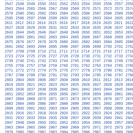
2547
2548
2549
2550
2551
2552
2553
2554
2555
2556
2557
255
2563
2564
2565
2566
2567
2568
2569
2570
2571
2572
2573
257
2579
2580
2581
2582
2583
2584
2585
2586
2587
2588
2589
259
2595
2596
2597
2598
2599
2600
2601
2602
2603
2604
2605
260
2611
2612
2613
2614
2615
2616
2617
2618
2619
2620
2621
262
2627
2628
2629
2630
2631
2632
2633
2634
2635
2636
2637
263
2643
2644
2645
2646
2647
2648
2649
2650
2651
2652
2653
265
2659
2660
2661
2662
2663
2664
2665
2666
2667
2668
2669
267
2675
2676
2677
2678
2679
2680
2681
2682
2683
2684
2685
268
2691
2692
2693
2694
2695
2696
2697
2698
2699
2700
2701
270
2707
2708
2709
2710
2711
2712
2713
2714
2715
2716
2717
271
2723
2724
2725
2726
2727
2728
2729
2730
2731
2732
2733
273
2739
2740
2741
2742
2743
2744
2745
2746
2747
2748
2749
275
2755
2756
2757
2758
2759
2760
2761
2762
2763
2764
2765
276
2771
2772
2773
2774
2775
2776
2777
2778
2779
2780
2781
278
2787
2788
2789
2790
2791
2792
2793
2794
2795
2796
2797
279
2803
2804
2805
2806
2807
2808
2809
2810
2811
2812
2813
281
2819
2820
2821
2822
2823
2824
2825
2826
2827
2828
2829
283
2835
2836
2837
2838
2839
2840
2841
2842
2843
2844
2845
284
2851
2852
2853
2854
2855
2856
2857
2858
2859
2860
2861
286
2867
2868
2869
2870
2871
2872
2873
2874
2875
2876
2877
287
2883
2884
2885
2886
2887
2888
2889
2890
2891
2892
2893
289
2899
2900
2901
2902
2903
2904
2905
2906
2907
2908
2909
291
2915
2916
2917
2918
2919
2920
2921
2922
2923
2924
2925
292
2931
2932
2933
2934
2935
2936
2937
2938
2939
2940
2941
294
2947
2948
2949
2950
2951
2952
2953
2954
2955
2956
2957
295
2963
2964
2965
2966
2967
2968
2969
2970
2971
2972
2973
297
2979
2980
2981
2982
2983
2984
2985
2986
2987
2988
2989
299