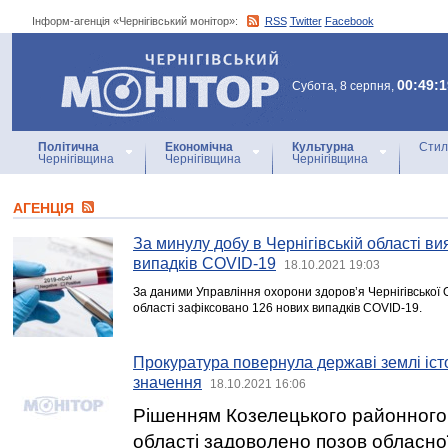
Інформ-агенція «Чернігівський монітор»:
RSS
Twitter
Facebook
Інформ-агенція
«Чернігівський монітор»
00:49:1
Субота, 8 серпня,
Політична
Економічна
Культурна
Стил
Чернігівщина
Чернігівщина
Чернігівщина
АГЕНЦIЯ
За минулу добу в Чернігівській області в
випадків COVID-19
18.10.2021 19:03
За даними Управління охорони здоров’я Чернігівської 
області зафіксовано 126 нових випадків COVID-19.
Прокуратура повернула державі землі іст
значення
18.10.2021 16:06
Рішенням Козелецького районного 
області задоволено позов обласно