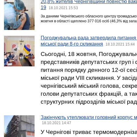
20,8% жителів Чернігівщини повністю ва
19
18.10.2021 15:53
За даними Чернігівського обласного центру громадсько
жовтня в області щеплено 377 016 осіб (46,3% від загал
Погоджувальна рада затвердила питання 12
міської ради 8-го скликання
18.10.2021 15:44
Сьогодні, 18 жовтня, Погоджуваль
представників депутатських груп і
питання порядку денного 12-ої сесії
міської ради VIII скликання. У засі
чернігівський міський голова, секре
голови депутатських фракцій, а та
структурних підрозділів міської рад
Закінчують утеплювати головний корпус 
18.10.2021 14:47
У Чернігові триває термомодернізац