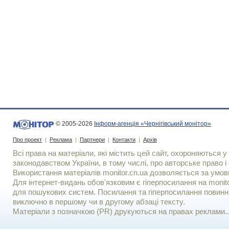
© 2005-2026
Інформ-агенція «Чернігівський монітор»
Про проект
|
Реклама
|
Партнери
|
Контакти
|
Архів
Всі права на матеріали, які містить цей сайт, охороняються у 
законодавством України, в тому числі, про авторське право і 
Використання матерiалiв monitor.cn.ua дозволяється за умов
Для iнтернет-видань обов'язковим є гiперпосилання на monito
для пошукових систем. Посилання та гіперпосилання повинні
виключно в першому чи в другому абзаці тексту.
Матеріали з позначкою (PR) друкуються на правах реклами..