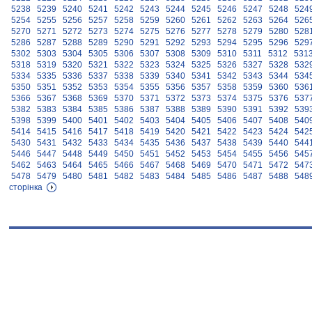
5238
5239
5240
5241
5242
5243
5244
5245
5246
5247
5248
524
5254
5255
5256
5257
5258
5259
5260
5261
5262
5263
5264
526
5270
5271
5272
5273
5274
5275
5276
5277
5278
5279
5280
528
5286
5287
5288
5289
5290
5291
5292
5293
5294
5295
5296
529
5302
5303
5304
5305
5306
5307
5308
5309
5310
5311
5312
531
5318
5319
5320
5321
5322
5323
5324
5325
5326
5327
5328
532
5334
5335
5336
5337
5338
5339
5340
5341
5342
5343
5344
534
5350
5351
5352
5353
5354
5355
5356
5357
5358
5359
5360
536
5366
5367
5368
5369
5370
5371
5372
5373
5374
5375
5376
537
5382
5383
5384
5385
5386
5387
5388
5389
5390
5391
5392
539
5398
5399
5400
5401
5402
5403
5404
5405
5406
5407
5408
540
5414
5415
5416
5417
5418
5419
5420
5421
5422
5423
5424
542
5430
5431
5432
5433
5434
5435
5436
5437
5438
5439
5440
544
5446
5447
5448
5449
5450
5451
5452
5453
5454
5455
5456
545
5462
5463
5464
5465
5466
5467
5468
5469
5470
5471
5472
547
5478
5479
5480
5481
5482
5483
5484
5485
5486
5487
5488
548
сторінка