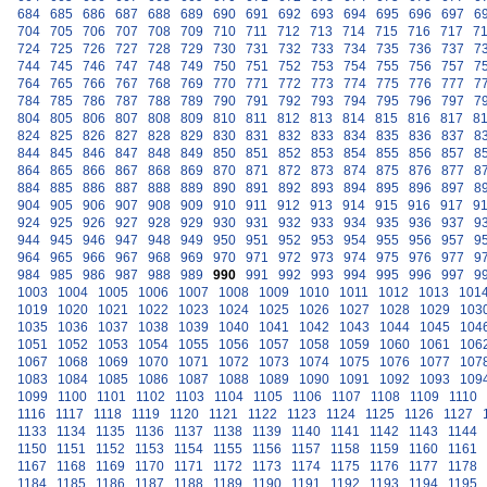
684
685
686
687
688
689
690
691
692
693
694
695
696
697
6
704
705
706
707
708
709
710
711
712
713
714
715
716
717
7
724
725
726
727
728
729
730
731
732
733
734
735
736
737
7
744
745
746
747
748
749
750
751
752
753
754
755
756
757
7
764
765
766
767
768
769
770
771
772
773
774
775
776
777
7
784
785
786
787
788
789
790
791
792
793
794
795
796
797
7
804
805
806
807
808
809
810
811
812
813
814
815
816
817
8
824
825
826
827
828
829
830
831
832
833
834
835
836
837
8
844
845
846
847
848
849
850
851
852
853
854
855
856
857
8
864
865
866
867
868
869
870
871
872
873
874
875
876
877
8
884
885
886
887
888
889
890
891
892
893
894
895
896
897
8
904
905
906
907
908
909
910
911
912
913
914
915
916
917
9
924
925
926
927
928
929
930
931
932
933
934
935
936
937
9
944
945
946
947
948
949
950
951
952
953
954
955
956
957
9
964
965
966
967
968
969
970
971
972
973
974
975
976
977
9
984
985
986
987
988
989
990
991
992
993
994
995
996
997
9
1003
1004
1005
1006
1007
1008
1009
1010
1011
1012
1013
101
1019
1020
1021
1022
1023
1024
1025
1026
1027
1028
1029
103
1035
1036
1037
1038
1039
1040
1041
1042
1043
1044
1045
104
1051
1052
1053
1054
1055
1056
1057
1058
1059
1060
1061
106
1067
1068
1069
1070
1071
1072
1073
1074
1075
1076
1077
107
1083
1084
1085
1086
1087
1088
1089
1090
1091
1092
1093
109
1099
1100
1101
1102
1103
1104
1105
1106
1107
1108
1109
1110
1116
1117
1118
1119
1120
1121
1122
1123
1124
1125
1126
1127
1133
1134
1135
1136
1137
1138
1139
1140
1141
1142
1143
1144
1150
1151
1152
1153
1154
1155
1156
1157
1158
1159
1160
1161
1167
1168
1169
1170
1171
1172
1173
1174
1175
1176
1177
1178
1184
1185
1186
1187
1188
1189
1190
1191
1192
1193
1194
1195