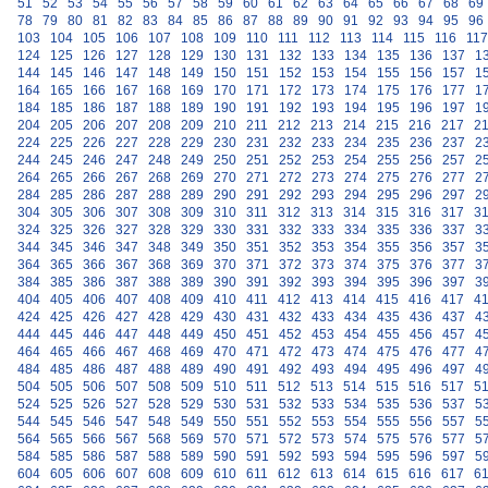
51
52
53
54
55
56
57
58
59
60
61
62
63
64
65
66
67
68
69
78
79
80
81
82
83
84
85
86
87
88
89
90
91
92
93
94
95
96
103
104
105
106
107
108
109
110
111
112
113
114
115
116
117
124
125
126
127
128
129
130
131
132
133
134
135
136
137
1
144
145
146
147
148
149
150
151
152
153
154
155
156
157
1
164
165
166
167
168
169
170
171
172
173
174
175
176
177
1
184
185
186
187
188
189
190
191
192
193
194
195
196
197
1
204
205
206
207
208
209
210
211
212
213
214
215
216
217
2
224
225
226
227
228
229
230
231
232
233
234
235
236
237
2
244
245
246
247
248
249
250
251
252
253
254
255
256
257
2
264
265
266
267
268
269
270
271
272
273
274
275
276
277
2
284
285
286
287
288
289
290
291
292
293
294
295
296
297
2
304
305
306
307
308
309
310
311
312
313
314
315
316
317
3
324
325
326
327
328
329
330
331
332
333
334
335
336
337
3
344
345
346
347
348
349
350
351
352
353
354
355
356
357
3
364
365
366
367
368
369
370
371
372
373
374
375
376
377
3
384
385
386
387
388
389
390
391
392
393
394
395
396
397
3
404
405
406
407
408
409
410
411
412
413
414
415
416
417
4
424
425
426
427
428
429
430
431
432
433
434
435
436
437
4
444
445
446
447
448
449
450
451
452
453
454
455
456
457
4
464
465
466
467
468
469
470
471
472
473
474
475
476
477
4
484
485
486
487
488
489
490
491
492
493
494
495
496
497
4
504
505
506
507
508
509
510
511
512
513
514
515
516
517
5
524
525
526
527
528
529
530
531
532
533
534
535
536
537
5
544
545
546
547
548
549
550
551
552
553
554
555
556
557
5
564
565
566
567
568
569
570
571
572
573
574
575
576
577
5
584
585
586
587
588
589
590
591
592
593
594
595
596
597
5
604
605
606
607
608
609
610
611
612
613
614
615
616
617
6