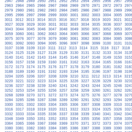
2947
2948
2949
2950
2951
2952
2953
2954
2955
2956
2957
295
2963
2964
2965
2966
2967
2968
2969
2970
2971
2972
2973
297
2979
2980
2981
2982
2983
2984
2985
2986
2987
2988
2989
299
2995
2996
2997
2998
2999
3000
3001
3002
3003
3004
3005
300
3011
3012
3013
3014
3015
3016
3017
3018
3019
3020
3021
302
3027
3028
3029
3030
3031
3032
3033
3034
3035
3036
3037
303
3043
3044
3045
3046
3047
3048
3049
3050
3051
3052
3053
305
3059
3060
3061
3062
3063
3064
3065
3066
3067
3068
3069
307
3075
3076
3077
3078
3079
3080
3081
3082
3083
3084
3085
308
3091
3092
3093
3094
3095
3096
3097
3098
3099
3100
3101
310
3107
3108
3109
3110
3111
3112
3113
3114
3115
3116
3117
3118
3124
3125
3126
3127
3128
3129
3130
3131
3132
3133
3134
313
3140
3141
3142
3143
3144
3145
3146
3147
3148
3149
3150
315
3156
3157
3158
3159
3160
3161
3162
3163
3164
3165
3166
316
3172
3173
3174
3175
3176
3177
3178
3179
3180
3181
3182
318
3188
3189
3190
3191
3192
3193
3194
3195
3196
3197
3198
319
3204
3205
3206
3207
3208
3209
3210
3211
3212
3213
3214
321
3220
3221
3222
3223
3224
3225
3226
3227
3228
3229
3230
323
3236
3237
3238
3239
3240
3241
3242
3243
3244
3245
3246
324
3252
3253
3254
3255
3256
3257
3258
3259
3260
3261
3262
326
3268
3269
3270
3271
3272
3273
3274
3275
3276
3277
3278
327
3284
3285
3286
3287
3288
3289
3290
3291
3292
3293
3294
329
3300
3301
3302
3303
3304
3305
3306
3307
3308
3309
3310
331
3316
3317
3318
3319
3320
3321
3322
3323
3324
3325
3326
332
3332
3333
3334
3335
3336
3337
3338
3339
3340
3341
3342
334
3348
3349
3350
3351
3352
3353
3354
3355
3356
3357
3358
335
3364
3365
3366
3367
3368
3369
3370
3371
3372
3373
3374
337
3380
3381
3382
3383
3384
3385
3386
3387
3388
3389
3390
339