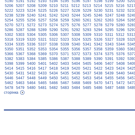
5190
5191
5192
5193
5194
5195
5196
5197
5198
5199
5200
520
5206
5207
5208
5209
5210
5211
5212
5213
5214
5215
5216
521
5222
5223
5224
5225
5226
5227
5228
5229
5230
5231
5232
523
5238
5239
5240
5241
5242
5243
5244
5245
5246
5247
5248
524
5254
5255
5256
5257
5258
5259
5260
5261
5262
5263
5264
526
5270
5271
5272
5273
5274
5275
5276
5277
5278
5279
5280
528
5286
5287
5288
5289
5290
5291
5292
5293
5294
5295
5296
529
5302
5303
5304
5305
5306
5307
5308
5309
5310
5311
5312
531
5318
5319
5320
5321
5322
5323
5324
5325
5326
5327
5328
532
5334
5335
5336
5337
5338
5339
5340
5341
5342
5343
5344
534
5350
5351
5352
5353
5354
5355
5356
5357
5358
5359
5360
536
5366
5367
5368
5369
5370
5371
5372
5373
5374
5375
5376
537
5382
5383
5384
5385
5386
5387
5388
5389
5390
5391
5392
539
5398
5399
5400
5401
5402
5403
5404
5405
5406
5407
5408
540
5414
5415
5416
5417
5418
5419
5420
5421
5422
5423
5424
542
5430
5431
5432
5433
5434
5435
5436
5437
5438
5439
5440
544
5446
5447
5448
5449
5450
5451
5452
5453
5454
5455
5456
545
5462
5463
5464
5465
5466
5467
5468
5469
5470
5471
5472
547
5478
5479
5480
5481
5482
5483
5484
5485
5486
5487
5488
548
сторінка