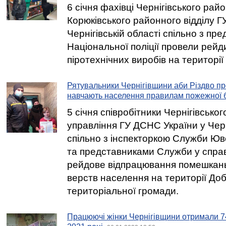
6 січня фахівці Чернігівського рай
Корюківського районного відділу Г
Чернігівській області спільно з пр
Національної поліції провели рей
піротехнічних виробів на території
Рятувальники Чернігівщини аби Різдво п
навчають населення правилам пожежної 
5 січня співробітники Чернігівсько
управління ГУ ДСНС України у Черн
спільно з інспекторкою Служби Юв
та представниками Служби у справ
рейдове відпрацювання помешкан
верств населення на території До
територіальної громади.
Працюючі жінки Чернігівщини отримали 74