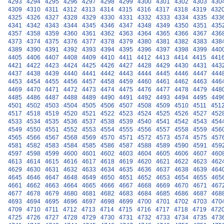
4293
4294
4295
4296
4297
4298
4299
4300
4301
4302
4303
430
4309
4310
4311
4312
4313
4314
4315
4316
4317
4318
4319
432
4325
4326
4327
4328
4329
4330
4331
4332
4333
4334
4335
433
4341
4342
4343
4344
4345
4346
4347
4348
4349
4350
4351
435
4357
4358
4359
4360
4361
4362
4363
4364
4365
4366
4367
436
4373
4374
4375
4376
4377
4378
4379
4380
4381
4382
4383
438
4389
4390
4391
4392
4393
4394
4395
4396
4397
4398
4399
440
4405
4406
4407
4408
4409
4410
4411
4412
4413
4414
4415
441
4421
4422
4423
4424
4425
4426
4427
4428
4429
4430
4431
443
4437
4438
4439
4440
4441
4442
4443
4444
4445
4446
4447
444
4453
4454
4455
4456
4457
4458
4459
4460
4461
4462
4463
446
4469
4470
4471
4472
4473
4474
4475
4476
4477
4478
4479
448
4485
4486
4487
4488
4489
4490
4491
4492
4493
4494
4495
449
4501
4502
4503
4504
4505
4506
4507
4508
4509
4510
4511
451
4517
4518
4519
4520
4521
4522
4523
4524
4525
4526
4527
452
4533
4534
4535
4536
4537
4538
4539
4540
4541
4542
4543
454
4549
4550
4551
4552
4553
4554
4555
4556
4557
4558
4559
456
4565
4566
4567
4568
4569
4570
4571
4572
4573
4574
4575
457
4581
4582
4583
4584
4585
4586
4587
4588
4589
4590
4591
459
4597
4598
4599
4600
4601
4602
4603
4604
4605
4606
4607
460
4613
4614
4615
4616
4617
4618
4619
4620
4621
4622
4623
462
4629
4630
4631
4632
4633
4634
4635
4636
4637
4638
4639
464
4645
4646
4647
4648
4649
4650
4651
4652
4653
4654
4655
465
4661
4662
4663
4664
4665
4666
4667
4668
4669
4670
4671
467
4677
4678
4679
4680
4681
4682
4683
4684
4685
4686
4687
468
4693
4694
4695
4696
4697
4698
4699
4700
4701
4702
4703
470
4709
4710
4711
4712
4713
4714
4715
4716
4717
4718
4719
472
4725
4726
4727
4728
4729
4730
4731
4732
4733
4734
4735
473