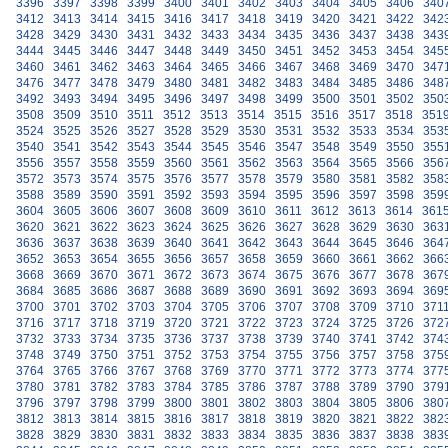
3396
3397
3398
3399
3400
3401
3402
3403
3404
3405
3406
340
3412
3413
3414
3415
3416
3417
3418
3419
3420
3421
3422
342
3428
3429
3430
3431
3432
3433
3434
3435
3436
3437
3438
343
3444
3445
3446
3447
3448
3449
3450
3451
3452
3453
3454
345
3460
3461
3462
3463
3464
3465
3466
3467
3468
3469
3470
347
3476
3477
3478
3479
3480
3481
3482
3483
3484
3485
3486
348
3492
3493
3494
3495
3496
3497
3498
3499
3500
3501
3502
350
3508
3509
3510
3511
3512
3513
3514
3515
3516
3517
3518
351
3524
3525
3526
3527
3528
3529
3530
3531
3532
3533
3534
353
3540
3541
3542
3543
3544
3545
3546
3547
3548
3549
3550
355
3556
3557
3558
3559
3560
3561
3562
3563
3564
3565
3566
356
3572
3573
3574
3575
3576
3577
3578
3579
3580
3581
3582
358
3588
3589
3590
3591
3592
3593
3594
3595
3596
3597
3598
359
3604
3605
3606
3607
3608
3609
3610
3611
3612
3613
3614
361
3620
3621
3622
3623
3624
3625
3626
3627
3628
3629
3630
363
3636
3637
3638
3639
3640
3641
3642
3643
3644
3645
3646
364
3652
3653
3654
3655
3656
3657
3658
3659
3660
3661
3662
366
3668
3669
3670
3671
3672
3673
3674
3675
3676
3677
3678
367
3684
3685
3686
3687
3688
3689
3690
3691
3692
3693
3694
369
3700
3701
3702
3703
3704
3705
3706
3707
3708
3709
3710
371
3716
3717
3718
3719
3720
3721
3722
3723
3724
3725
3726
372
3732
3733
3734
3735
3736
3737
3738
3739
3740
3741
3742
374
3748
3749
3750
3751
3752
3753
3754
3755
3756
3757
3758
375
3764
3765
3766
3767
3768
3769
3770
3771
3772
3773
3774
377
3780
3781
3782
3783
3784
3785
3786
3787
3788
3789
3790
379
3796
3797
3798
3799
3800
3801
3802
3803
3804
3805
3806
380
3812
3813
3814
3815
3816
3817
3818
3819
3820
3821
3822
382
3828
3829
3830
3831
3832
3833
3834
3835
3836
3837
3838
383