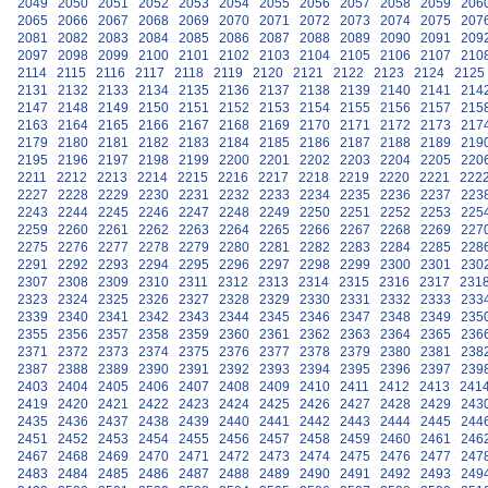
2049
2050
2051
2052
2053
2054
2055
2056
2057
2058
2059
206
2065
2066
2067
2068
2069
2070
2071
2072
2073
2074
2075
207
2081
2082
2083
2084
2085
2086
2087
2088
2089
2090
2091
209
2097
2098
2099
2100
2101
2102
2103
2104
2105
2106
2107
210
2114
2115
2116
2117
2118
2119
2120
2121
2122
2123
2124
2125
2131
2132
2133
2134
2135
2136
2137
2138
2139
2140
2141
214
2147
2148
2149
2150
2151
2152
2153
2154
2155
2156
2157
215
2163
2164
2165
2166
2167
2168
2169
2170
2171
2172
2173
217
2179
2180
2181
2182
2183
2184
2185
2186
2187
2188
2189
219
2195
2196
2197
2198
2199
2200
2201
2202
2203
2204
2205
220
2211
2212
2213
2214
2215
2216
2217
2218
2219
2220
2221
222
2227
2228
2229
2230
2231
2232
2233
2234
2235
2236
2237
223
2243
2244
2245
2246
2247
2248
2249
2250
2251
2252
2253
225
2259
2260
2261
2262
2263
2264
2265
2266
2267
2268
2269
227
2275
2276
2277
2278
2279
2280
2281
2282
2283
2284
2285
228
2291
2292
2293
2294
2295
2296
2297
2298
2299
2300
2301
230
2307
2308
2309
2310
2311
2312
2313
2314
2315
2316
2317
231
2323
2324
2325
2326
2327
2328
2329
2330
2331
2332
2333
233
2339
2340
2341
2342
2343
2344
2345
2346
2347
2348
2349
235
2355
2356
2357
2358
2359
2360
2361
2362
2363
2364
2365
236
2371
2372
2373
2374
2375
2376
2377
2378
2379
2380
2381
238
2387
2388
2389
2390
2391
2392
2393
2394
2395
2396
2397
239
2403
2404
2405
2406
2407
2408
2409
2410
2411
2412
2413
241
2419
2420
2421
2422
2423
2424
2425
2426
2427
2428
2429
243
2435
2436
2437
2438
2439
2440
2441
2442
2443
2444
2445
244
2451
2452
2453
2454
2455
2456
2457
2458
2459
2460
2461
246
2467
2468
2469
2470
2471
2472
2473
2474
2475
2476
2477
247
2483
2484
2485
2486
2487
2488
2489
2490
2491
2492
2493
249