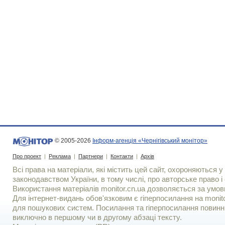
© 2005-2026
Інформ-агенція «Чернігівський монітор»
Про проект
|
Реклама
|
Партнери
|
Контакти
|
Архів
Всі права на матеріали, які містить цей сайт, охороняються у 
законодавством України, в тому числі, про авторське право і 
Використання матерiалiв monitor.cn.ua дозволяється за умов
Для iнтернет-видань обов'язковим є гiперпосилання на monito
для пошукових систем. Посилання та гіперпосилання повинні
виключно в першому чи в другому абзаці тексту.