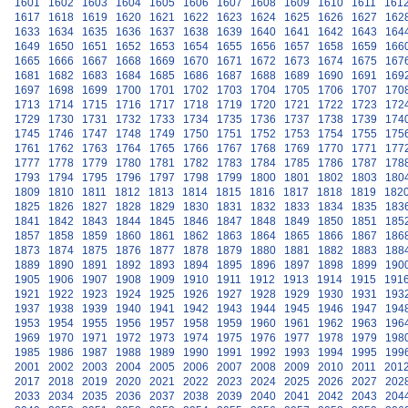
1601
1602
1603
1604
1605
1606
1607
1608
1609
1610
1611
161
1617
1618
1619
1620
1621
1622
1623
1624
1625
1626
1627
162
1633
1634
1635
1636
1637
1638
1639
1640
1641
1642
1643
164
1649
1650
1651
1652
1653
1654
1655
1656
1657
1658
1659
166
1665
1666
1667
1668
1669
1670
1671
1672
1673
1674
1675
167
1681
1682
1683
1684
1685
1686
1687
1688
1689
1690
1691
169
1697
1698
1699
1700
1701
1702
1703
1704
1705
1706
1707
170
1713
1714
1715
1716
1717
1718
1719
1720
1721
1722
1723
172
1729
1730
1731
1732
1733
1734
1735
1736
1737
1738
1739
174
1745
1746
1747
1748
1749
1750
1751
1752
1753
1754
1755
175
1761
1762
1763
1764
1765
1766
1767
1768
1769
1770
1771
177
1777
1778
1779
1780
1781
1782
1783
1784
1785
1786
1787
178
1793
1794
1795
1796
1797
1798
1799
1800
1801
1802
1803
180
1809
1810
1811
1812
1813
1814
1815
1816
1817
1818
1819
182
1825
1826
1827
1828
1829
1830
1831
1832
1833
1834
1835
183
1841
1842
1843
1844
1845
1846
1847
1848
1849
1850
1851
185
1857
1858
1859
1860
1861
1862
1863
1864
1865
1866
1867
186
1873
1874
1875
1876
1877
1878
1879
1880
1881
1882
1883
188
1889
1890
1891
1892
1893
1894
1895
1896
1897
1898
1899
190
1905
1906
1907
1908
1909
1910
1911
1912
1913
1914
1915
191
1921
1922
1923
1924
1925
1926
1927
1928
1929
1930
1931
193
1937
1938
1939
1940
1941
1942
1943
1944
1945
1946
1947
194
1953
1954
1955
1956
1957
1958
1959
1960
1961
1962
1963
196
1969
1970
1971
1972
1973
1974
1975
1976
1977
1978
1979
198
1985
1986
1987
1988
1989
1990
1991
1992
1993
1994
1995
199
2001
2002
2003
2004
2005
2006
2007
2008
2009
2010
2011
201
2017
2018
2019
2020
2021
2022
2023
2024
2025
2026
2027
202
2033
2034
2035
2036
2037
2038
2039
2040
2041
2042
2043
204