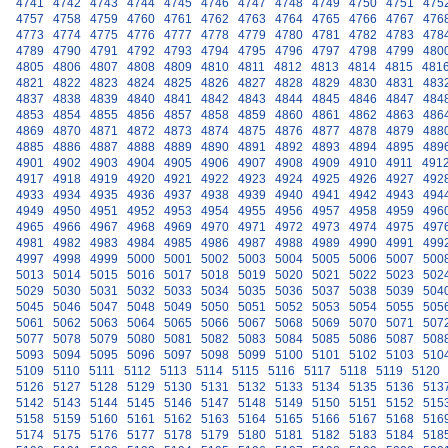
4741
4742
4743
4744
4745
4746
4747
4748
4749
4750
4751
475
4757
4758
4759
4760
4761
4762
4763
4764
4765
4766
4767
476
4773
4774
4775
4776
4777
4778
4779
4780
4781
4782
4783
478
4789
4790
4791
4792
4793
4794
4795
4796
4797
4798
4799
480
4805
4806
4807
4808
4809
4810
4811
4812
4813
4814
4815
481
4821
4822
4823
4824
4825
4826
4827
4828
4829
4830
4831
483
4837
4838
4839
4840
4841
4842
4843
4844
4845
4846
4847
484
4853
4854
4855
4856
4857
4858
4859
4860
4861
4862
4863
486
4869
4870
4871
4872
4873
4874
4875
4876
4877
4878
4879
488
4885
4886
4887
4888
4889
4890
4891
4892
4893
4894
4895
489
4901
4902
4903
4904
4905
4906
4907
4908
4909
4910
4911
491
4917
4918
4919
4920
4921
4922
4923
4924
4925
4926
4927
492
4933
4934
4935
4936
4937
4938
4939
4940
4941
4942
4943
494
4949
4950
4951
4952
4953
4954
4955
4956
4957
4958
4959
496
4965
4966
4967
4968
4969
4970
4971
4972
4973
4974
4975
497
4981
4982
4983
4984
4985
4986
4987
4988
4989
4990
4991
499
4997
4998
4999
5000
5001
5002
5003
5004
5005
5006
5007
500
5013
5014
5015
5016
5017
5018
5019
5020
5021
5022
5023
502
5029
5030
5031
5032
5033
5034
5035
5036
5037
5038
5039
504
5045
5046
5047
5048
5049
5050
5051
5052
5053
5054
5055
505
5061
5062
5063
5064
5065
5066
5067
5068
5069
5070
5071
507
5077
5078
5079
5080
5081
5082
5083
5084
5085
5086
5087
508
5093
5094
5095
5096
5097
5098
5099
5100
5101
5102
5103
510
5109
5110
5111
5112
5113
5114
5115
5116
5117
5118
5119
5120
5126
5127
5128
5129
5130
5131
5132
5133
5134
5135
5136
513
5142
5143
5144
5145
5146
5147
5148
5149
5150
5151
5152
515
5158
5159
5160
5161
5162
5163
5164
5165
5166
5167
5168
516
5174
5175
5176
5177
5178
5179
5180
5181
5182
5183
5184
518