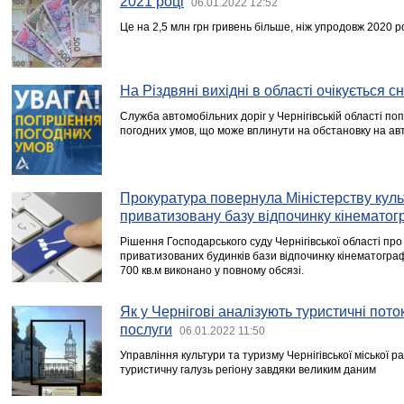
2021 році
06.01.2022 12:52
Це на 2,5 млн грн гривень більше, ніж упродовж 2020 ро
На Різдвяні вихідні в області очікується сн
Служба автомобільних доріг у Чернігівській області по
погодних умов, що може вплинути на обстановку на ав
Прокуратура повернула Міністерству куль
приватизовану базу відпочинку кінематог
Рішення Господарського суду Чернігівської області пр
приватизованих будинків бази відпочинку кінематогра
700 кв.м виконано у повному обсязі.
Як у Чернігові аналізують туристичні пото
послуги
06.01.2022 11:50
Управління культури та туризму Чернігівської міської р
туристичну галузь регіону завдяки великим даним