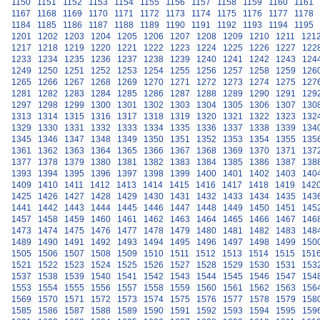
1150
1151
1152
1153
1154
1155
1156
1157
1158
1159
1160
1161
1167
1168
1169
1170
1171
1172
1173
1174
1175
1176
1177
1178
1184
1185
1186
1187
1188
1189
1190
1191
1192
1193
1194
1195
1201
1202
1203
1204
1205
1206
1207
1208
1209
1210
1211
121
1217
1218
1219
1220
1221
1222
1223
1224
1225
1226
1227
122
1233
1234
1235
1236
1237
1238
1239
1240
1241
1242
1243
124
1249
1250
1251
1252
1253
1254
1255
1256
1257
1258
1259
126
1265
1266
1267
1268
1269
1270
1271
1272
1273
1274
1275
127
1281
1282
1283
1284
1285
1286
1287
1288
1289
1290
1291
129
1297
1298
1299
1300
1301
1302
1303
1304
1305
1306
1307
130
1313
1314
1315
1316
1317
1318
1319
1320
1321
1322
1323
132
1329
1330
1331
1332
1333
1334
1335
1336
1337
1338
1339
134
1345
1346
1347
1348
1349
1350
1351
1352
1353
1354
1355
135
1361
1362
1363
1364
1365
1366
1367
1368
1369
1370
1371
137
1377
1378
1379
1380
1381
1382
1383
1384
1385
1386
1387
138
1393
1394
1395
1396
1397
1398
1399
1400
1401
1402
1403
140
1409
1410
1411
1412
1413
1414
1415
1416
1417
1418
1419
142
1425
1426
1427
1428
1429
1430
1431
1432
1433
1434
1435
143
1441
1442
1443
1444
1445
1446
1447
1448
1449
1450
1451
145
1457
1458
1459
1460
1461
1462
1463
1464
1465
1466
1467
146
1473
1474
1475
1476
1477
1478
1479
1480
1481
1482
1483
148
1489
1490
1491
1492
1493
1494
1495
1496
1497
1498
1499
150
1505
1506
1507
1508
1509
1510
1511
1512
1513
1514
1515
151
1521
1522
1523
1524
1525
1526
1527
1528
1529
1530
1531
153
1537
1538
1539
1540
1541
1542
1543
1544
1545
1546
1547
154
1553
1554
1555
1556
1557
1558
1559
1560
1561
1562
1563
156
1569
1570
1571
1572
1573
1574
1575
1576
1577
1578
1579
158
1585
1586
1587
1588
1589
1590
1591
1592
1593
1594
1595
159