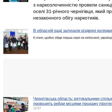
з наркозлочинністю провели санкц
оселі 31-річного чернігівця, який п
незаконного обігу наркотиків.
В обласній раді залунали різдвяні колядк
6 січня, щойно зійде перша зоря на небосхилі, українц
Чернігівська область: рятувальники спіл
проводять рейди місцями продажу піротех
12:57