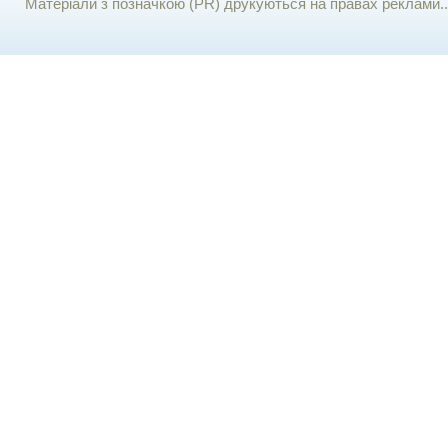
Матеріали з позначкою (PR) друкуються на правах реклами..