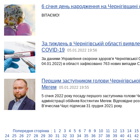
6 січня день народження на Чернігівщині
ВІТАЄМО!
За тиждень в Чернігівській області виявл
COVID-19
05.01.2022 19:56
За даними Управління охорони здоров’я Чернігівської 
04.01.2022) в області зафіксовано 763 нових випадки 
Першим заступником голови Чернігівсько
Мегем
05.01.2022 19:55
5 січня 2022 року посаду першого заступника голови Че
адміністрації обійняв Костянтин Мегем. Відповідне р
В’ячеслав Чаус підписав 31 грудня 2021 року.
Попередня сторінка
|
1
2
3
4
5
6
7
8
9
10
11
12
13
14
15
24
25
26
27
28
29
30
31
32
33
34
35
36
37
38
39
40
41
42