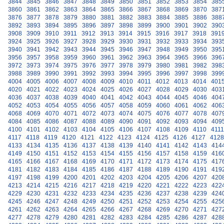
3844
3845
3846
3847
3848
3849
3850
3851
3852
3853
3854
385
3860
3861
3862
3863
3864
3865
3866
3867
3868
3869
3870
387
3876
3877
3878
3879
3880
3881
3882
3883
3884
3885
3886
388
3892
3893
3894
3895
3896
3897
3898
3899
3900
3901
3902
390
3908
3909
3910
3911
3912
3913
3914
3915
3916
3917
3918
391
3924
3925
3926
3927
3928
3929
3930
3931
3932
3933
3934
393
3940
3941
3942
3943
3944
3945
3946
3947
3948
3949
3950
395
3956
3957
3958
3959
3960
3961
3962
3963
3964
3965
3966
396
3972
3973
3974
3975
3976
3977
3978
3979
3980
3981
3982
398
3988
3989
3990
3991
3992
3993
3994
3995
3996
3997
3998
399
4004
4005
4006
4007
4008
4009
4010
4011
4012
4013
4014
401
4020
4021
4022
4023
4024
4025
4026
4027
4028
4029
4030
403
4036
4037
4038
4039
4040
4041
4042
4043
4044
4045
4046
404
4052
4053
4054
4055
4056
4057
4058
4059
4060
4061
4062
406
4068
4069
4070
4071
4072
4073
4074
4075
4076
4077
4078
407
4084
4085
4086
4087
4088
4089
4090
4091
4092
4093
4094
409
4100
4101
4102
4103
4104
4105
4106
4107
4108
4109
4110
4111
4117
4118
4119
4120
4121
4122
4123
4124
4125
4126
4127
4128
4133
4134
4135
4136
4137
4138
4139
4140
4141
4142
4143
414
4149
4150
4151
4152
4153
4154
4155
4156
4157
4158
4159
416
4165
4166
4167
4168
4169
4170
4171
4172
4173
4174
4175
417
4181
4182
4183
4184
4185
4186
4187
4188
4189
4190
4191
419
4197
4198
4199
4200
4201
4202
4203
4204
4205
4206
4207
420
4213
4214
4215
4216
4217
4218
4219
4220
4221
4222
4223
422
4229
4230
4231
4232
4233
4234
4235
4236
4237
4238
4239
424
4245
4246
4247
4248
4249
4250
4251
4252
4253
4254
4255
425
4261
4262
4263
4264
4265
4266
4267
4268
4269
4270
4271
427
4277
4278
4279
4280
4281
4282
4283
4284
4285
4286
4287
428