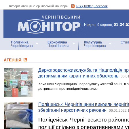
Інформ-агенція «Чернігівський монітор»:
RSS
Twitter
Facebook
Інформ-агенція
«Чернігівський монітор»
01:34:5
Неділя, 9 серпня,
Політична
Економічна
Культурна
Стил
Чернігівщина
Чернігівщина
Чернігівщина
АГЕНЦIЯ
Держпродспоживслужба та Нацполіція пр
дотриманням карантинних обмежень
06.0
Хоча нині Чернігівщина і перебуває у «жовтій зоні», в 
дотримання протиепідемічних вимог.
Поліцейські Чернігівщини викрили черніг
зберіганні наркотичних речовин
06.01.2022 
Поліцейські Чернігівського районн
поліції спільно з оперативниками 