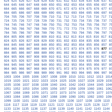
624
625
626
627
628
629
630
631
632
633
634
635
636
637
6
644
645
646
647
648
649
650
651
652
653
654
655
656
657
6
664
665
666
667
668
669
670
671
672
673
674
675
676
677
6
684
685
686
687
688
689
690
691
692
693
694
695
696
697
6
704
705
706
707
708
709
710
711
712
713
714
715
716
717
7
724
725
726
727
728
729
730
731
732
733
734
735
736
737
7
744
745
746
747
748
749
750
751
752
753
754
755
756
757
7
764
765
766
767
768
769
770
771
772
773
774
775
776
777
7
784
785
786
787
788
789
790
791
792
793
794
795
796
797
7
804
805
806
807
808
809
810
811
812
813
814
815
816
817
8
824
825
826
827
828
829
830
831
832
833
834
835
836
837
8
844
845
846
847
848
849
850
851
852
853
854
855
856
857
8
864
865
866
867
868
869
870
871
872
873
874
875
876
877
8
884
885
886
887
888
889
890
891
892
893
894
895
896
897
8
904
905
906
907
908
909
910
911
912
913
914
915
916
917
9
924
925
926
927
928
929
930
931
932
933
934
935
936
937
9
944
945
946
947
948
949
950
951
952
953
954
955
956
957
9
964
965
966
967
968
969
970
971
972
973
974
975
976
977
9
984
985
986
987
988
989
990
991
992
993
994
995
996
997
9
1003
1004
1005
1006
1007
1008
1009
1010
1011
1012
1013
101
1019
1020
1021
1022
1023
1024
1025
1026
1027
1028
1029
103
1035
1036
1037
1038
1039
1040
1041
1042
1043
1044
1045
104
1051
1052
1053
1054
1055
1056
1057
1058
1059
1060
1061
106
1067
1068
1069
1070
1071
1072
1073
1074
1075
1076
1077
107
1083
1084
1085
1086
1087
1088
1089
1090
1091
1092
1093
109
1099
1100
1101
1102
1103
1104
1105
1106
1107
1108
1109
1110
1116
1117
1118
1119
1120
1121
1122
1123
1124
1125
1126
1127
1133
1134
1135
1136
1137
1138
1139
1140
1141
1142
1143
1144