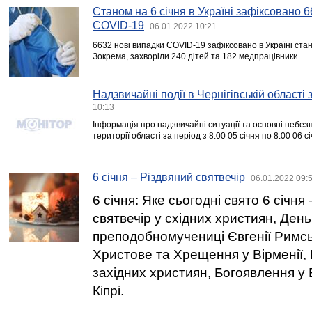
Станом на 6 січня в Україні зафіксовано 
COVID-19
06.01.2022 10:21
6632 нові випадки COVID-19 зафіксовано в Україні стан
Зокрема, захворіли 240 дітей та 182 медпрацівники.
Надзвичайні події в Чернігівській області
10:13
Інформація про надзвичайні ситуації та основні небезпе
території області за період з 8:00 05 січня по 8:00 06 с
6 січня – Різдвяний святвечір
06.01.2022 09:
6 січня: Яке сьогодні свято 6 січня
святвечір у східних християн, День
преподобномучениці Євгенії Римсь
Христове та Хрещення у Вірменії,
західних християн, Богоявлення у Бо
Кіпрі.