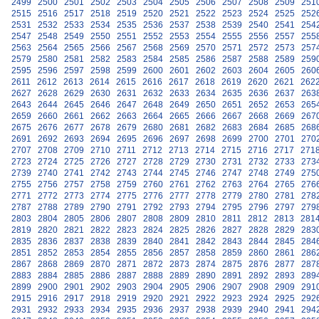
2499
2500
2501
2502
2503
2504
2505
2506
2507
2508
2509
251
2515
2516
2517
2518
2519
2520
2521
2522
2523
2524
2525
252
2531
2532
2533
2534
2535
2536
2537
2538
2539
2540
2541
254
2547
2548
2549
2550
2551
2552
2553
2554
2555
2556
2557
255
2563
2564
2565
2566
2567
2568
2569
2570
2571
2572
2573
257
2579
2580
2581
2582
2583
2584
2585
2586
2587
2588
2589
259
2595
2596
2597
2598
2599
2600
2601
2602
2603
2604
2605
260
2611
2612
2613
2614
2615
2616
2617
2618
2619
2620
2621
262
2627
2628
2629
2630
2631
2632
2633
2634
2635
2636
2637
263
2643
2644
2645
2646
2647
2648
2649
2650
2651
2652
2653
265
2659
2660
2661
2662
2663
2664
2665
2666
2667
2668
2669
267
2675
2676
2677
2678
2679
2680
2681
2682
2683
2684
2685
268
2691
2692
2693
2694
2695
2696
2697
2698
2699
2700
2701
270
2707
2708
2709
2710
2711
2712
2713
2714
2715
2716
2717
271
2723
2724
2725
2726
2727
2728
2729
2730
2731
2732
2733
273
2739
2740
2741
2742
2743
2744
2745
2746
2747
2748
2749
275
2755
2756
2757
2758
2759
2760
2761
2762
2763
2764
2765
276
2771
2772
2773
2774
2775
2776
2777
2778
2779
2780
2781
278
2787
2788
2789
2790
2791
2792
2793
2794
2795
2796
2797
279
2803
2804
2805
2806
2807
2808
2809
2810
2811
2812
2813
281
2819
2820
2821
2822
2823
2824
2825
2826
2827
2828
2829
283
2835
2836
2837
2838
2839
2840
2841
2842
2843
2844
2845
284
2851
2852
2853
2854
2855
2856
2857
2858
2859
2860
2861
286
2867
2868
2869
2870
2871
2872
2873
2874
2875
2876
2877
287
2883
2884
2885
2886
2887
2888
2889
2890
2891
2892
2893
289
2899
2900
2901
2902
2903
2904
2905
2906
2907
2908
2909
291
2915
2916
2917
2918
2919
2920
2921
2922
2923
2924
2925
292
2931
2932
2933
2934
2935
2936
2937
2938
2939
2940
2941
294