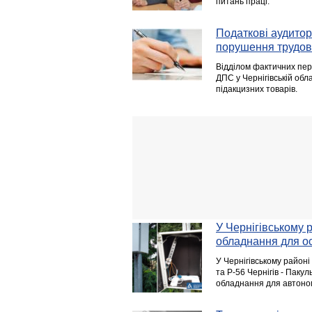
питань праці.
Податкові аудитор
порушення трудов
Відділом фактичних пер
ДПС у Чернігівській обл
підакцизних товарів.
У Чернігівському 
обладнання для о
У Чернігівському районі
та Р-56 Чернігів - Паку
обладнання для автоном