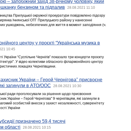
ою – запобіжний захід 38-річному чоловіку, який
ешканку бензином та підпалив
28.08.2021 11:10
вництва Прилуцької окружної прокуратури повідомлено підозру
мирянка Ічнянської ОТГ Прилуцького району у нанесенні
сних ушкоджень, небезпечних для життя в момент заподіяння (ч.
нійного центру у проєкті “Українська музика в
021 10:45
і України “Суспільне Чернігів” показало три концерти проєкту
хітектурі”. У відео колективи обласного філармонійного центру
ристичних локаціях Чернігівщини.
ахисник України – Герой Чернігова" присвоєне
 які загинули в АТО/ООС
28.08.2021 10:30
іської ради проголосували за рішення щодо присвоєння
ник України – Герой Чернігова" 9 чернігівцям, які загинули в
вагомий особистий внесок у захист незалежності, суверенітету
ості України
убсидії призначено 59,4 тисячі
м області
28.08.2021 10:15