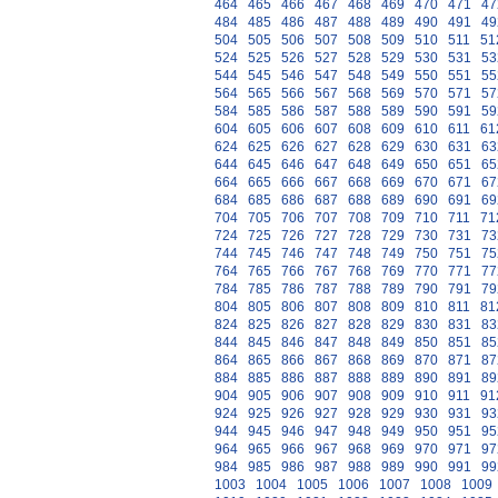
464
465
466
467
468
469
470
471
47
484
485
486
487
488
489
490
491
49
504
505
506
507
508
509
510
511
51
524
525
526
527
528
529
530
531
53
544
545
546
547
548
549
550
551
55
564
565
566
567
568
569
570
571
57
584
585
586
587
588
589
590
591
59
604
605
606
607
608
609
610
611
61
624
625
626
627
628
629
630
631
63
644
645
646
647
648
649
650
651
65
664
665
666
667
668
669
670
671
67
684
685
686
687
688
689
690
691
69
704
705
706
707
708
709
710
711
71
724
725
726
727
728
729
730
731
73
744
745
746
747
748
749
750
751
75
764
765
766
767
768
769
770
771
77
784
785
786
787
788
789
790
791
79
804
805
806
807
808
809
810
811
81
824
825
826
827
828
829
830
831
83
844
845
846
847
848
849
850
851
85
864
865
866
867
868
869
870
871
87
884
885
886
887
888
889
890
891
89
904
905
906
907
908
909
910
911
91
924
925
926
927
928
929
930
931
93
944
945
946
947
948
949
950
951
95
964
965
966
967
968
969
970
971
97
984
985
986
987
988
989
990
991
99
1003
1004
1005
1006
1007
1008
1009