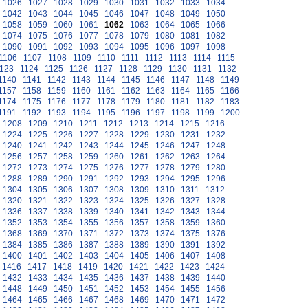
1026
1027
1028
1029
1030
1031
1032
1033
1034
1042
1043
1044
1045
1046
1047
1048
1049
1050
1058
1059
1060
1061
1062
1063
1064
1065
1066
1074
1075
1076
1077
1078
1079
1080
1081
1082
1090
1091
1092
1093
1094
1095
1096
1097
1098
1106
1107
1108
1109
1110
1111
1112
1113
1114
1115
123
1124
1125
1126
1127
1128
1129
1130
1131
1132
1140
1141
1142
1143
1144
1145
1146
1147
1148
1149
1157
1158
1159
1160
1161
1162
1163
1164
1165
1166
1174
1175
1176
1177
1178
1179
1180
1181
1182
1183
1191
1192
1193
1194
1195
1196
1197
1198
1199
1200
1208
1209
1210
1211
1212
1213
1214
1215
1216
1224
1225
1226
1227
1228
1229
1230
1231
1232
1240
1241
1242
1243
1244
1245
1246
1247
1248
1256
1257
1258
1259
1260
1261
1262
1263
1264
1272
1273
1274
1275
1276
1277
1278
1279
1280
1288
1289
1290
1291
1292
1293
1294
1295
1296
1304
1305
1306
1307
1308
1309
1310
1311
1312
1320
1321
1322
1323
1324
1325
1326
1327
1328
1336
1337
1338
1339
1340
1341
1342
1343
1344
1352
1353
1354
1355
1356
1357
1358
1359
1360
1368
1369
1370
1371
1372
1373
1374
1375
1376
1384
1385
1386
1387
1388
1389
1390
1391
1392
1400
1401
1402
1403
1404
1405
1406
1407
1408
1416
1417
1418
1419
1420
1421
1422
1423
1424
1432
1433
1434
1435
1436
1437
1438
1439
1440
1448
1449
1450
1451
1452
1453
1454
1455
1456
1464
1465
1466
1467
1468
1469
1470
1471
1472