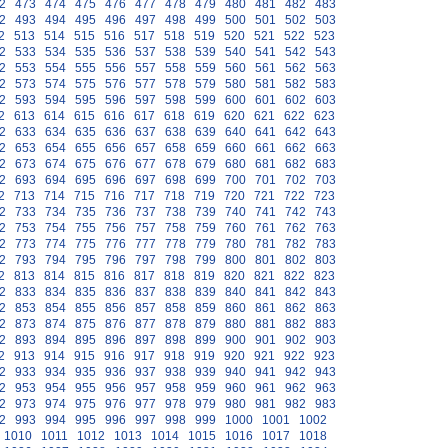
2
473
474
475
476
477
478
479
480
481
482
483
2
493
494
495
496
497
498
499
500
501
502
503
2
513
514
515
516
517
518
519
520
521
522
523
2
533
534
535
536
537
538
539
540
541
542
543
2
553
554
555
556
557
558
559
560
561
562
563
2
573
574
575
576
577
578
579
580
581
582
583
2
593
594
595
596
597
598
599
600
601
602
603
2
613
614
615
616
617
618
619
620
621
622
623
2
633
634
635
636
637
638
639
640
641
642
643
2
653
654
655
656
657
658
659
660
661
662
663
2
673
674
675
676
677
678
679
680
681
682
683
2
693
694
695
696
697
698
699
700
701
702
703
2
713
714
715
716
717
718
719
720
721
722
723
2
733
734
735
736
737
738
739
740
741
742
743
2
753
754
755
756
757
758
759
760
761
762
763
2
773
774
775
776
777
778
779
780
781
782
783
2
793
794
795
796
797
798
799
800
801
802
803
2
813
814
815
816
817
818
819
820
821
822
823
2
833
834
835
836
837
838
839
840
841
842
843
2
853
854
855
856
857
858
859
860
861
862
863
2
873
874
875
876
877
878
879
880
881
882
883
2
893
894
895
896
897
898
899
900
901
902
903
2
913
914
915
916
917
918
919
920
921
922
923
2
933
934
935
936
937
938
939
940
941
942
943
2
953
954
955
956
957
958
959
960
961
962
963
2
973
974
975
976
977
978
979
980
981
982
983
2
993
994
995
996
997
998
999
1000
1001
1002
1010
1011
1012
1013
1014
1015
1016
1017
1018