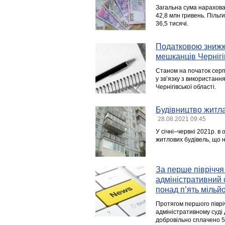
Загальна сума нарахован
42,8 млн гривень. Пільги
36,5 тисячі.
Податковою знижко
мешканців Черніг
Станом на початок серпн
у зв’язку з використанн
Чернігівської області.
Будівництво житла 
28.08.2021 09:45
У січні–червні 2021р. в
житлових будівель, що н
За перше півріччя
адміністративний
понад п’ять мільй
Протягом першого півріч
адміністративному суді
добровільно сплачено 5 