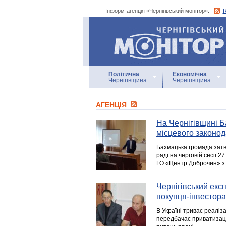
Інформ-агенція «Чернігівський монітор»:
Інформ-агенція
«Чернігівський монітор»
Політична
Економічна
Чернігівщина
Чернігівщина
АГЕНЦIЯ
На Чернігівщині Б
місцевого законо
Бахмацька громада затв
раді на черговій сесії 
ГО «Центр Доброчин» з
Чернігівський екс
покупця-інвестора
В Україні триває реалі
передбачає приватизаці