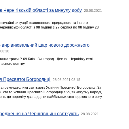
в Чернігівській області за минулу добу
28.08.2021
звичайні ситуації техногенного, природного та іншого
ернігівської області з 08 години з 27 серпня по 08 годину 28
ть вирівнювальний шар нового дорожнього
 08:30
нка траси Р-69 Київ - Вишгород - Десна - Чернігів у селі
бласного центру.
ня Пресвятої Богородиці
28.08.2021 08:15
а греко-католики святкують Успіння Пресвятої Богородиці. За
и, свято Успіння Пресвятої Богородиці або, як кажуть у народі,
ть до переліку дванадцяти найбільших свят церковного року.
родження на Чернігівщині святкують
28.08.2021