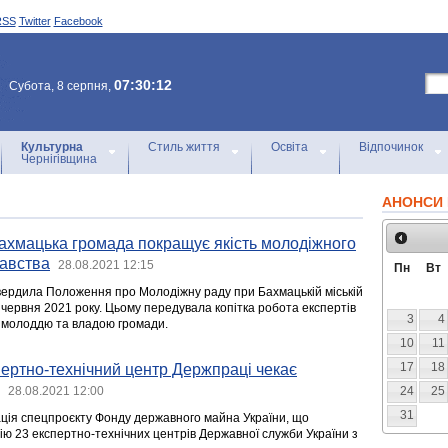
RSS
Twitter
Facebook
07:30:12
Субота, 8 серпня,
Культурна
Стиль життя
Освіта
Відпочинок
Чернігівщина
АНОНСИ 
ахмацька громада покращує якість молодіжного
давства
28.08.2021 12:15
Пн
Вт
ердила Положення про Молодіжну раду при Бахмацькій міській
27 червня 2021 року. Цьому передувала копітка робота експертів
3
4
 молоддю та владою громади.
10
11
17
18
пертно-технічний центр Держпраці чекає
28.08.2021 12:00
24
25
31
зація спецпроєкту Фонду державного майна України, що
ю 23 експертно-технічних центрів Державної служби України з