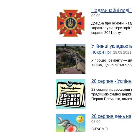
Надзвичайні події 
09:00
Довідка про основні над
характеру на території Ч
серпня 2021 року
У Киїнці укладаю
покриття
28.08.2021
У процесі ремонту — діля
Киїнка, що на виїзді з о
28 серпня - Успін
28 серпня православні т
традицією східної церкв
Перша Пречиста, належи
28 серпня день на
08:00
ВІТАЄМО!