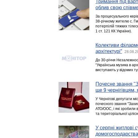
Тримання під варт
облив свою співм
За процесуального кері
38-річному жителю с. Г
потерпілій тяжких тіле
1 ст. 121 КК України).
Колективи філармо
архітектурі”
28.08.2
До 30-річчя Незалежност
“Українська музика в ар
виступають у відомих ту
Почесне звання "З
ще 9 чернігівцям,
У Чернігові депутати м
почесного звання "Захис
АТО/ООС, і які зробили 
та територіальної цілісн
У серпні житлові с
домогосподарства