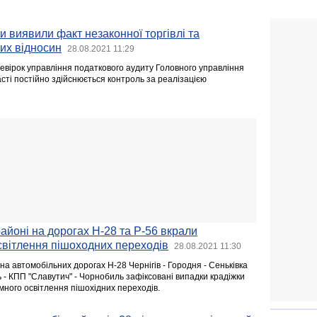
и виявили факт незаконної торгівлі та
их відносин
28.08.2021 11:29
евірок управління податкового аудиту Головного управління
асті постійно здійснюється контроль за реалізацією
районі на дорогах Н-28 та Р-56 вкрали
світлення пішоходних переходів
28.08.2021 11:30
 на автомобільних дорогах Н-28 Чернігів - Городня - Сеньківка
ль - КПП "Славутич" - Чорнобиль зафіксовані випадки крадіжки
ного освітлення пішохідних переходів.