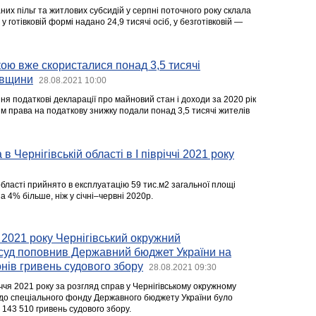
их пільг та житлових субсидій у серпні поточного року склала
 у готівковій формі надано 24,9 тисячі осіб, у безготівковій —
ю вже скористалися понад 3,5 тисячі
івщини
28.08.2021 10:00
я податкові декларації про майновий стан і доходи за 2020 рік
ям права на податкову знижку подали понад 3,5 тисячі жителів
в Чернігівській області в I півріччі 2021 року
 області прийнято в експлуатацію 59 тис.м2 загальної площі
а 4% більше, ніж у січні–червні 2020р.
 2021 року Чернігівський окружний
 суд поповнив Державний бюджет України на
онів гривень судового збору
28.08.2021 09:30
чя 2021 року за розгляд справ у Чернігівському окружному
 до спеціального фонду Державного бюджету України було
143 510 гривень судового збору.