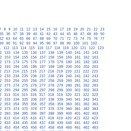
7
8
9
10
11
12
13
14
15
16
17
18
19
20
21
22
23
35
36
37
38
39
40
41
42
43
44
45
46
47
48
49
50
62
63
64
65
66
67
68
69
70
71
72
73
74
75
76
77
89
90
91
92
93
94
95
96
97
98
99
100
101
102
1
112
113
114
115
116
117
118
119
120
121
122
123
2
133
134
135
136
137
138
139
140
141
142
143
2
153
154
155
156
157
158
159
160
161
162
163
2
173
174
175
176
177
178
179
180
181
182
183
2
193
194
195
196
197
198
199
200
201
202
203
2
213
214
215
216
217
218
219
220
221
222
223
2
233
234
235
236
237
238
239
240
241
242
243
2
253
254
255
256
257
258
259
260
261
262
263
2
273
274
275
276
277
278
279
280
281
282
283
2
293
294
295
296
297
298
299
300
301
302
303
2
313
314
315
316
317
318
319
320
321
322
323
2
333
334
335
336
337
338
339
340
341
342
343
2
353
354
355
356
357
358
359
360
361
362
363
2
373
374
375
376
377
378
379
380
381
382
383
2
393
394
395
396
397
398
399
400
401
402
403
2
413
414
415
416
417
418
419
420
421
422
423
2
433
434
435
436
437
438
439
440
441
442
443
2
453
454
455
456
457
458
459
460
461
462
463