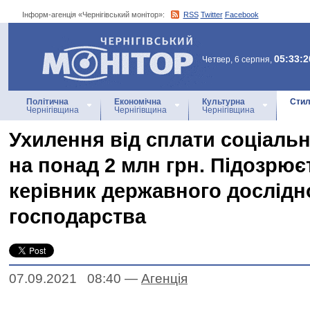
Інформ-агенція «Чернігівський монітор»:
RSS
Twitter
Facebook
Інформ-агенція
«Чернігівський монітор»
05:33:2
Четвер, 6 серпня,
Політична
Економічна
Культурна
Стил
Чернігівщина
Чернігівщина
Чернігівщина
Ухилення від сплати соціаль
на понад 2 млн грн. Підозрює
керівник державного дослідн
господарства
07.09.2021 08:40
—
Агенцiя