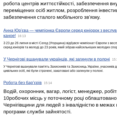
робота центрів життєстійкості, забезпечення вн
переміщених осіб житлом, розроблення інвестиц
забезпечення сталого мобільного зв’язку.
Анна Юр'єва — чемпіонка Європи серед юніорок з веслув
каное!
16:13
З 23 до 26 липня в місті Сегед (Угорщина) відбувся чемпіонат Європи з вес
серед юніорів та молоді до 23 років, який зібрав найсильніших молодих спо
У Чернігові вшанували українців, які загинули в полоні
15:
У Чернігові вшанували пам’ять Захисників та Захисниць України, учасників
цивільних осіб, які були страчені, закатовані або загинули у полоні.
Робота без бар’єрів
15:14
Водій, охоронник, вагар, логіст, менеджер, робі
10робочих місць у поточному році облаштован
Чернігівщини для людей з інвалідністю в межах
програми служби зайнятості.