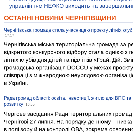
управлінням НЕФКО виходить на завершальн
ОСТАННІ НОВИНИ ЧЕРНІГІВЩИНИ
Чернігівська громада стала учасницею проєкту літніх клуб
17:17
Чернігівська міська територіальна громада за 
відкритого конкурсного відбору стала однією з
літніх клубів для дітей та підлітків «Грай. Дій. З
громадська організація DOCCU у межах проєкту 
співпраці з міжнародною неурядовою організаціє
в Україні.
Рада громад області: освіта, інвестиції, житло для ВПО та
розвитку
16:55
Чергове засідання Ради територіальних громад 
Чернігові 27 липня. На порядку денному – низка
в полі зору й на контролі ОВА, зокрема освоєння