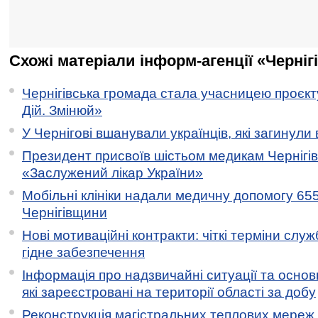
Схожі матеріали інформ-агенції «Черніг
Чернігівська громада стала учасницею проєкту 
Дій. Змінюй»
У Чернігові вшанували українців, які загинули 
Президент присвоїв шістьом медикам Чернігі
«Заслужений лікар України»
Мобільні клініки надали медичну допомогу 65
Чернігівщини
Нові мотиваційні контракти: чіткі терміни служ
гідне забезпечення
Інформація про надзвичайні ситуації та основн
які зареєстровані на території області за добу
Реконструкція магістральних теплових мереж у