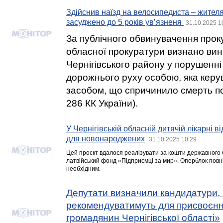
Здійснив наїзд на велосипедиста – жителя
засуджено до 5 років ув’язненя
31.10.2025 1
За публічного обвинувачення проку
обласної прокуратури визнано ви
Чернігівського району у порушенні
дорожнього руху особою, яка кер
засобом, що спричинило смерть пот
286 КК України).
У Чернігівській обласній дитячій лікарні 
для новонароджених
31.10.2025 10:29
Цей проєкт вдалося реалізувати за кошти державного 
латвійський фонд «Підприємці за мир». Оперблок повн
необхідним.
Депутати визначили кандидатури, 
рекомендуватимуть для присвоєн
громадянин Чернігівської області»