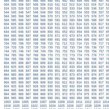
484
485
486
487
488
489
490
491
492
493
494
495
496
497
4
504
505
506
507
508
509
510
511
512
513
514
515
516
517
5
524
525
526
527
528
529
530
531
532
533
534
535
536
537
5
544
545
546
547
548
549
550
551
552
553
554
555
556
557
5
564
565
566
567
568
569
570
571
572
573
574
575
576
577
5
584
585
586
587
588
589
590
591
592
593
594
595
596
597
5
604
605
606
607
608
609
610
611
612
613
614
615
616
617
6
624
625
626
627
628
629
630
631
632
633
634
635
636
637
6
644
645
646
647
648
649
650
651
652
653
654
655
656
657
6
664
665
666
667
668
669
670
671
672
673
674
675
676
677
6
684
685
686
687
688
689
690
691
692
693
694
695
696
697
6
704
705
706
707
708
709
710
711
712
713
714
715
716
717
7
724
725
726
727
728
729
730
731
732
733
734
735
736
737
7
744
745
746
747
748
749
750
751
752
753
754
755
756
757
7
764
765
766
767
768
769
770
771
772
773
774
775
776
777
7
784
785
786
787
788
789
790
791
792
793
794
795
796
797
7
804
805
806
807
808
809
810
811
812
813
814
815
816
817
8
824
825
826
827
828
829
830
831
832
833
834
835
836
837
8
844
845
846
847
848
849
850
851
852
853
854
855
856
857
8
864
865
866
867
868
869
870
871
872
873
874
875
876
877
8
884
885
886
887
888
889
890
891
892
893
894
895
896
897
8
904
905
906
907
908
909
910
911
912
913
914
915
916
917
9
924
925
926
927
928
929
930
931
932
933
934
935
936
937
9
944
945
946
947
948
949
950
951
952
953
954
955
956
957
9
964
965
966
967
968
969
970
971
972
973
974
975
976
977
9
984
985
986
987
988
989
990
991
992
993
994
995
996
997
9
1003
1004
1005
1006
1007
1008
1009
1010
1011
1012
1013
101
1019
1020
1021
1022
1023
1024
1025
1026
1027
1028
1029
103