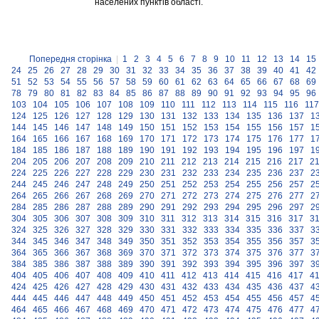
населених пунктів області.
Попередня сторінка
|
1
2
3
4
5
6
7
8
9
10
11
12
13
14
15
24
25
26
27
28
29
30
31
32
33
34
35
36
37
38
39
40
41
42
51
52
53
54
55
56
57
58
59
60
61
62
63
64
65
66
67
68
69
78
79
80
81
82
83
84
85
86
87
88
89
90
91
92
93
94
95
96
103
104
105
106
107
108
109
110
111
112
113
114
115
116
117
124
125
126
127
128
129
130
131
132
133
134
135
136
137
1
144
145
146
147
148
149
150
151
152
153
154
155
156
157
1
164
165
166
167
168
169
170
171
172
173
174
175
176
177
1
184
185
186
187
188
189
190
191
192
193
194
195
196
197
1
204
205
206
207
208
209
210
211
212
213
214
215
216
217
2
224
225
226
227
228
229
230
231
232
233
234
235
236
237
2
244
245
246
247
248
249
250
251
252
253
254
255
256
257
2
264
265
266
267
268
269
270
271
272
273
274
275
276
277
2
284
285
286
287
288
289
290
291
292
293
294
295
296
297
2
304
305
306
307
308
309
310
311
312
313
314
315
316
317
3
324
325
326
327
328
329
330
331
332
333
334
335
336
337
3
344
345
346
347
348
349
350
351
352
353
354
355
356
357
3
364
365
366
367
368
369
370
371
372
373
374
375
376
377
3
384
385
386
387
388
389
390
391
392
393
394
395
396
397
3
404
405
406
407
408
409
410
411
412
413
414
415
416
417
4
424
425
426
427
428
429
430
431
432
433
434
435
436
437
4
444
445
446
447
448
449
450
451
452
453
454
455
456
457
4
464
465
466
467
468
469
470
471
472
473
474
475
476
477
4