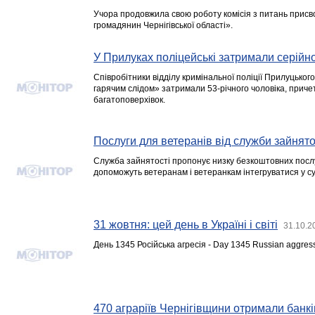
Учора продовжила свою роботу комісія з питань прис
громадянин Чернігівської області».
У Прилуках поліцейські затримали серійно
Співробітники відділу кримінальної поліції Прилуцького
гарячим слідом» затримали 53-річного чоловіка, причетно
багатоповерхівок.
Послуги для ветеранів від служби зайнято
Служба зайнятості пропонує низку безкоштовних послуг
допоможуть ветеранам і ветеранкам інтегруватися у су
31 жовтня: цей день в Україні і світі
31.10.2
День 1345 Російська агресія - Day 1345 Russian aggres
470 аграріїв Чернігівщини отримали банкі