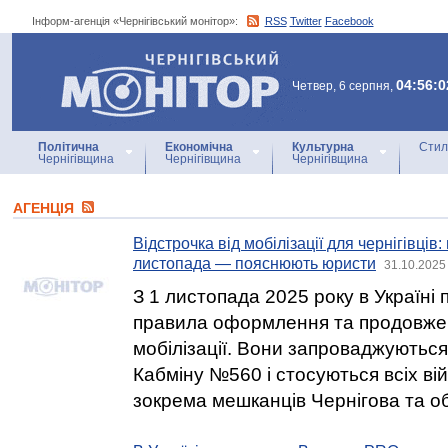
Інформ-агенція «Чернігівський монітор»:
RSS
Twitter
Facebook
Інформ-агенція
«Чернігівський монітор»
04:56:0
Четвер, 6 серпня,
Політична
Економічна
Культурна
Стил
Чернігівщина
Чернігівщина
Чернігівщина
АГЕНЦIЯ
Відстрочка від мобілізації для чернігівців:
листопада — пояснюють юристи
31.10.2025
З 1 листопада 2025 року в Україні 
правила оформлення та продовжен
мобілізації. Вони запроваджуютьс
Кабміну №560 і стосуються всіх ві
зокрема мешканців Чернігова та об