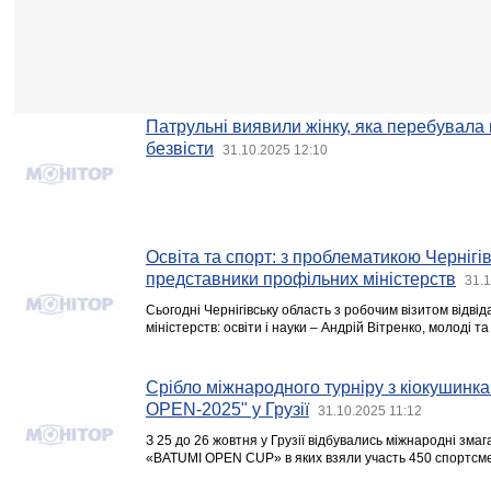
Патрульні виявили жінку, яка перебувала 
безвісти
31.10.2025 12:10
Освіта та спорт: з проблематикою Черніг
представники профільних міністерств
31.1
Сьогодні Чернігівську область з робочим візитом відвід
міністерств: освіти і науки – Андрій Вітренко, молоді т
Срібло міжнародного турніру з кіокушинк
OPEN-2025" у Грузії
31.10.2025 11:12
З 25 до 26 жовтня у Грузії відбувались міжнародні зма
«BATUMI OPEN CUP» в яких взяли участь 450 спортсмен