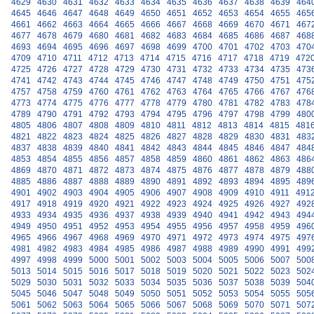
4629
4630
4631
4632
4633
4634
4635
4636
4637
4638
4639
464
4645
4646
4647
4648
4649
4650
4651
4652
4653
4654
4655
465
4661
4662
4663
4664
4665
4666
4667
4668
4669
4670
4671
467
4677
4678
4679
4680
4681
4682
4683
4684
4685
4686
4687
468
4693
4694
4695
4696
4697
4698
4699
4700
4701
4702
4703
470
4709
4710
4711
4712
4713
4714
4715
4716
4717
4718
4719
472
4725
4726
4727
4728
4729
4730
4731
4732
4733
4734
4735
473
4741
4742
4743
4744
4745
4746
4747
4748
4749
4750
4751
475
4757
4758
4759
4760
4761
4762
4763
4764
4765
4766
4767
476
4773
4774
4775
4776
4777
4778
4779
4780
4781
4782
4783
478
4789
4790
4791
4792
4793
4794
4795
4796
4797
4798
4799
480
4805
4806
4807
4808
4809
4810
4811
4812
4813
4814
4815
481
4821
4822
4823
4824
4825
4826
4827
4828
4829
4830
4831
483
4837
4838
4839
4840
4841
4842
4843
4844
4845
4846
4847
484
4853
4854
4855
4856
4857
4858
4859
4860
4861
4862
4863
486
4869
4870
4871
4872
4873
4874
4875
4876
4877
4878
4879
488
4885
4886
4887
4888
4889
4890
4891
4892
4893
4894
4895
489
4901
4902
4903
4904
4905
4906
4907
4908
4909
4910
4911
491
4917
4918
4919
4920
4921
4922
4923
4924
4925
4926
4927
492
4933
4934
4935
4936
4937
4938
4939
4940
4941
4942
4943
494
4949
4950
4951
4952
4953
4954
4955
4956
4957
4958
4959
496
4965
4966
4967
4968
4969
4970
4971
4972
4973
4974
4975
497
4981
4982
4983
4984
4985
4986
4987
4988
4989
4990
4991
499
4997
4998
4999
5000
5001
5002
5003
5004
5005
5006
5007
500
5013
5014
5015
5016
5017
5018
5019
5020
5021
5022
5023
502
5029
5030
5031
5032
5033
5034
5035
5036
5037
5038
5039
504
5045
5046
5047
5048
5049
5050
5051
5052
5053
5054
5055
505
5061
5062
5063
5064
5065
5066
5067
5068
5069
5070
5071
507