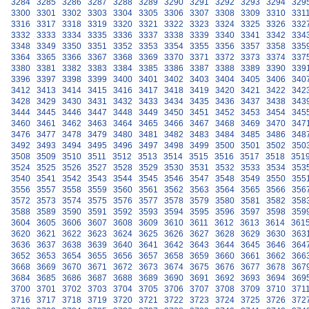
3284
3285
3286
3287
3288
3289
3290
3291
3292
3293
3294
329
3300
3301
3302
3303
3304
3305
3306
3307
3308
3309
3310
331
3316
3317
3318
3319
3320
3321
3322
3323
3324
3325
3326
332
3332
3333
3334
3335
3336
3337
3338
3339
3340
3341
3342
334
3348
3349
3350
3351
3352
3353
3354
3355
3356
3357
3358
335
3364
3365
3366
3367
3368
3369
3370
3371
3372
3373
3374
337
3380
3381
3382
3383
3384
3385
3386
3387
3388
3389
3390
339
3396
3397
3398
3399
3400
3401
3402
3403
3404
3405
3406
340
3412
3413
3414
3415
3416
3417
3418
3419
3420
3421
3422
342
3428
3429
3430
3431
3432
3433
3434
3435
3436
3437
3438
343
3444
3445
3446
3447
3448
3449
3450
3451
3452
3453
3454
345
3460
3461
3462
3463
3464
3465
3466
3467
3468
3469
3470
347
3476
3477
3478
3479
3480
3481
3482
3483
3484
3485
3486
348
3492
3493
3494
3495
3496
3497
3498
3499
3500
3501
3502
350
3508
3509
3510
3511
3512
3513
3514
3515
3516
3517
3518
351
3524
3525
3526
3527
3528
3529
3530
3531
3532
3533
3534
353
3540
3541
3542
3543
3544
3545
3546
3547
3548
3549
3550
355
3556
3557
3558
3559
3560
3561
3562
3563
3564
3565
3566
356
3572
3573
3574
3575
3576
3577
3578
3579
3580
3581
3582
358
3588
3589
3590
3591
3592
3593
3594
3595
3596
3597
3598
359
3604
3605
3606
3607
3608
3609
3610
3611
3612
3613
3614
361
3620
3621
3622
3623
3624
3625
3626
3627
3628
3629
3630
363
3636
3637
3638
3639
3640
3641
3642
3643
3644
3645
3646
364
3652
3653
3654
3655
3656
3657
3658
3659
3660
3661
3662
366
3668
3669
3670
3671
3672
3673
3674
3675
3676
3677
3678
367
3684
3685
3686
3687
3688
3689
3690
3691
3692
3693
3694
369
3700
3701
3702
3703
3704
3705
3706
3707
3708
3709
3710
371
3716
3717
3718
3719
3720
3721
3722
3723
3724
3725
3726
372