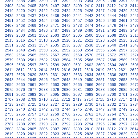
2387
2388
2389
2390
2391
2392
2393
2394
2395
2396
2397
239
2403
2404
2405
2406
2407
2408
2409
2410
2411
2412
2413
241
2419
2420
2421
2422
2423
2424
2425
2426
2427
2428
2429
243
2435
2436
2437
2438
2439
2440
2441
2442
2443
2444
2445
244
2451
2452
2453
2454
2455
2456
2457
2458
2459
2460
2461
246
2467
2468
2469
2470
2471
2472
2473
2474
2475
2476
2477
247
2483
2484
2485
2486
2487
2488
2489
2490
2491
2492
2493
249
2499
2500
2501
2502
2503
2504
2505
2506
2507
2508
2509
251
2515
2516
2517
2518
2519
2520
2521
2522
2523
2524
2525
252
2531
2532
2533
2534
2535
2536
2537
2538
2539
2540
2541
254
2547
2548
2549
2550
2551
2552
2553
2554
2555
2556
2557
255
2563
2564
2565
2566
2567
2568
2569
2570
2571
2572
2573
257
2579
2580
2581
2582
2583
2584
2585
2586
2587
2588
2589
259
2595
2596
2597
2598
2599
2600
2601
2602
2603
2604
2605
260
2611
2612
2613
2614
2615
2616
2617
2618
2619
2620
2621
262
2627
2628
2629
2630
2631
2632
2633
2634
2635
2636
2637
263
2643
2644
2645
2646
2647
2648
2649
2650
2651
2652
2653
265
2659
2660
2661
2662
2663
2664
2665
2666
2667
2668
2669
267
2675
2676
2677
2678
2679
2680
2681
2682
2683
2684
2685
268
2691
2692
2693
2694
2695
2696
2697
2698
2699
2700
2701
270
2707
2708
2709
2710
2711
2712
2713
2714
2715
2716
2717
271
2723
2724
2725
2726
2727
2728
2729
2730
2731
2732
2733
273
2739
2740
2741
2742
2743
2744
2745
2746
2747
2748
2749
275
2755
2756
2757
2758
2759
2760
2761
2762
2763
2764
2765
276
2771
2772
2773
2774
2775
2776
2777
2778
2779
2780
2781
278
2787
2788
2789
2790
2791
2792
2793
2794
2795
2796
2797
279
2803
2804
2805
2806
2807
2808
2809
2810
2811
2812
2813
281
2819
2820
2821
2822
2823
2824
2825
2826
2827
2828
2829
283