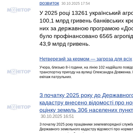
розвиток
30.10.2025 17:54
У 2025 році 13261 український аг
100,1 млрд гривень банківських кре
них за державною програмою «Дост
було профінансовано 6565 агропі
43,9 млрд гривень.
Нетверезий за кермом — загроза для всіх
Учора, близько 8-ї години, на лінію 102 надійшло пов
транспортну пригоду на вулиці Олександра Довженка. 
екіпаж патрульних.
З початку 2025 року до Державног
кадастру внесено відомості про н
оцінку земель 306 населених пункт
30.10.2025 16:51
З початку 2025 року працівники землевпорядної служб
Державного земельного кадастру відомості про нормат