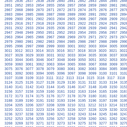
2835
2836
2837
2838
2839
2840
2841
2842
2843
2844
2845
284
2851
2852
2853
2854
2855
2856
2857
2858
2859
2860
2861
286
2867
2868
2869
2870
2871
2872
2873
2874
2875
2876
2877
287
2883
2884
2885
2886
2887
2888
2889
2890
2891
2892
2893
289
2899
2900
2901
2902
2903
2904
2905
2906
2907
2908
2909
291
2915
2916
2917
2918
2919
2920
2921
2922
2923
2924
2925
292
2931
2932
2933
2934
2935
2936
2937
2938
2939
2940
2941
294
2947
2948
2949
2950
2951
2952
2953
2954
2955
2956
2957
295
2963
2964
2965
2966
2967
2968
2969
2970
2971
2972
2973
297
2979
2980
2981
2982
2983
2984
2985
2986
2987
2988
2989
299
2995
2996
2997
2998
2999
3000
3001
3002
3003
3004
3005
300
3011
3012
3013
3014
3015
3016
3017
3018
3019
3020
3021
302
3027
3028
3029
3030
3031
3032
3033
3034
3035
3036
3037
303
3043
3044
3045
3046
3047
3048
3049
3050
3051
3052
3053
305
3059
3060
3061
3062
3063
3064
3065
3066
3067
3068
3069
307
3075
3076
3077
3078
3079
3080
3081
3082
3083
3084
3085
308
3091
3092
3093
3094
3095
3096
3097
3098
3099
3100
3101
310
3107
3108
3109
3110
3111
3112
3113
3114
3115
3116
3117
3118
3124
3125
3126
3127
3128
3129
3130
3131
3132
3133
3134
313
3140
3141
3142
3143
3144
3145
3146
3147
3148
3149
3150
315
3156
3157
3158
3159
3160
3161
3162
3163
3164
3165
3166
316
3172
3173
3174
3175
3176
3177
3178
3179
3180
3181
3182
318
3188
3189
3190
3191
3192
3193
3194
3195
3196
3197
3198
319
3204
3205
3206
3207
3208
3209
3210
3211
3212
3213
3214
321
3220
3221
3222
3223
3224
3225
3226
3227
3228
3229
3230
323
3236
3237
3238
3239
3240
3241
3242
3243
3244
3245
3246
324
3252
3253
3254
3255
3256
3257
3258
3259
3260
3261
3262
326
3268
3269
3270
3271
3272
3273
3274
3275
3276
3277
3278
327