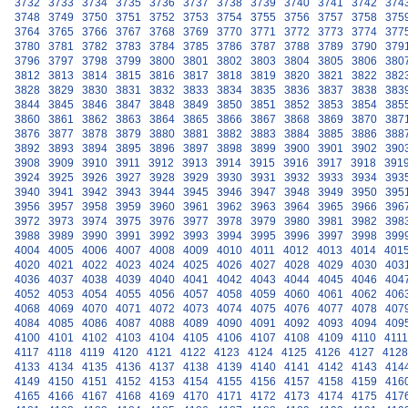
3732
3733
3734
3735
3736
3737
3738
3739
3740
3741
3742
374
3748
3749
3750
3751
3752
3753
3754
3755
3756
3757
3758
375
3764
3765
3766
3767
3768
3769
3770
3771
3772
3773
3774
377
3780
3781
3782
3783
3784
3785
3786
3787
3788
3789
3790
379
3796
3797
3798
3799
3800
3801
3802
3803
3804
3805
3806
380
3812
3813
3814
3815
3816
3817
3818
3819
3820
3821
3822
382
3828
3829
3830
3831
3832
3833
3834
3835
3836
3837
3838
383
3844
3845
3846
3847
3848
3849
3850
3851
3852
3853
3854
385
3860
3861
3862
3863
3864
3865
3866
3867
3868
3869
3870
387
3876
3877
3878
3879
3880
3881
3882
3883
3884
3885
3886
388
3892
3893
3894
3895
3896
3897
3898
3899
3900
3901
3902
390
3908
3909
3910
3911
3912
3913
3914
3915
3916
3917
3918
391
3924
3925
3926
3927
3928
3929
3930
3931
3932
3933
3934
393
3940
3941
3942
3943
3944
3945
3946
3947
3948
3949
3950
395
3956
3957
3958
3959
3960
3961
3962
3963
3964
3965
3966
396
3972
3973
3974
3975
3976
3977
3978
3979
3980
3981
3982
398
3988
3989
3990
3991
3992
3993
3994
3995
3996
3997
3998
399
4004
4005
4006
4007
4008
4009
4010
4011
4012
4013
4014
401
4020
4021
4022
4023
4024
4025
4026
4027
4028
4029
4030
403
4036
4037
4038
4039
4040
4041
4042
4043
4044
4045
4046
404
4052
4053
4054
4055
4056
4057
4058
4059
4060
4061
4062
406
4068
4069
4070
4071
4072
4073
4074
4075
4076
4077
4078
407
4084
4085
4086
4087
4088
4089
4090
4091
4092
4093
4094
409
4100
4101
4102
4103
4104
4105
4106
4107
4108
4109
4110
4111
4117
4118
4119
4120
4121
4122
4123
4124
4125
4126
4127
4128
4133
4134
4135
4136
4137
4138
4139
4140
4141
4142
4143
414
4149
4150
4151
4152
4153
4154
4155
4156
4157
4158
4159
416
4165
4166
4167
4168
4169
4170
4171
4172
4173
4174
4175
417