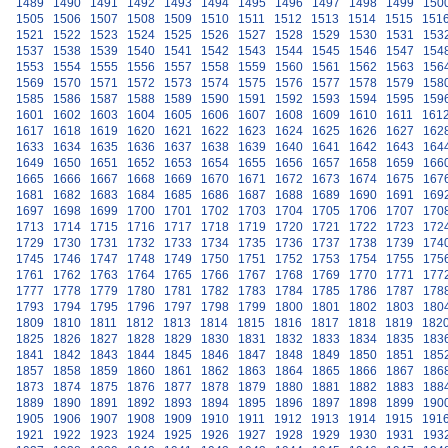
1489
1490
1491
1492
1493
1494
1495
1496
1497
1498
1499
150
1505
1506
1507
1508
1509
1510
1511
1512
1513
1514
1515
151
1521
1522
1523
1524
1525
1526
1527
1528
1529
1530
1531
153
1537
1538
1539
1540
1541
1542
1543
1544
1545
1546
1547
154
1553
1554
1555
1556
1557
1558
1559
1560
1561
1562
1563
156
1569
1570
1571
1572
1573
1574
1575
1576
1577
1578
1579
158
1585
1586
1587
1588
1589
1590
1591
1592
1593
1594
1595
159
1601
1602
1603
1604
1605
1606
1607
1608
1609
1610
1611
161
1617
1618
1619
1620
1621
1622
1623
1624
1625
1626
1627
162
1633
1634
1635
1636
1637
1638
1639
1640
1641
1642
1643
164
1649
1650
1651
1652
1653
1654
1655
1656
1657
1658
1659
166
1665
1666
1667
1668
1669
1670
1671
1672
1673
1674
1675
167
1681
1682
1683
1684
1685
1686
1687
1688
1689
1690
1691
169
1697
1698
1699
1700
1701
1702
1703
1704
1705
1706
1707
170
1713
1714
1715
1716
1717
1718
1719
1720
1721
1722
1723
172
1729
1730
1731
1732
1733
1734
1735
1736
1737
1738
1739
174
1745
1746
1747
1748
1749
1750
1751
1752
1753
1754
1755
175
1761
1762
1763
1764
1765
1766
1767
1768
1769
1770
1771
177
1777
1778
1779
1780
1781
1782
1783
1784
1785
1786
1787
178
1793
1794
1795
1796
1797
1798
1799
1800
1801
1802
1803
180
1809
1810
1811
1812
1813
1814
1815
1816
1817
1818
1819
182
1825
1826
1827
1828
1829
1830
1831
1832
1833
1834
1835
183
1841
1842
1843
1844
1845
1846
1847
1848
1849
1850
1851
185
1857
1858
1859
1860
1861
1862
1863
1864
1865
1866
1867
186
1873
1874
1875
1876
1877
1878
1879
1880
1881
1882
1883
188
1889
1890
1891
1892
1893
1894
1895
1896
1897
1898
1899
190
1905
1906
1907
1908
1909
1910
1911
1912
1913
1914
1915
191
1921
1922
1923
1924
1925
1926
1927
1928
1929
1930
1931
193