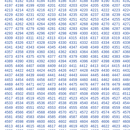
4181
4182
4183
4184
4185
4186
4187
4188
4189
4190
4191
419
4197
4198
4199
4200
4201
4202
4203
4204
4205
4206
4207
420
4213
4214
4215
4216
4217
4218
4219
4220
4221
4222
4223
422
4229
4230
4231
4232
4233
4234
4235
4236
4237
4238
4239
424
4245
4246
4247
4248
4249
4250
4251
4252
4253
4254
4255
425
4261
4262
4263
4264
4265
4266
4267
4268
4269
4270
4271
427
4277
4278
4279
4280
4281
4282
4283
4284
4285
4286
4287
428
4293
4294
4295
4296
4297
4298
4299
4300
4301
4302
4303
430
4309
4310
4311
4312
4313
4314
4315
4316
4317
4318
4319
432
4325
4326
4327
4328
4329
4330
4331
4332
4333
4334
4335
433
4341
4342
4343
4344
4345
4346
4347
4348
4349
4350
4351
435
4357
4358
4359
4360
4361
4362
4363
4364
4365
4366
4367
436
4373
4374
4375
4376
4377
4378
4379
4380
4381
4382
4383
438
4389
4390
4391
4392
4393
4394
4395
4396
4397
4398
4399
440
4405
4406
4407
4408
4409
4410
4411
4412
4413
4414
4415
441
4421
4422
4423
4424
4425
4426
4427
4428
4429
4430
4431
443
4437
4438
4439
4440
4441
4442
4443
4444
4445
4446
4447
444
4453
4454
4455
4456
4457
4458
4459
4460
4461
4462
4463
446
4469
4470
4471
4472
4473
4474
4475
4476
4477
4478
4479
448
4485
4486
4487
4488
4489
4490
4491
4492
4493
4494
4495
449
4501
4502
4503
4504
4505
4506
4507
4508
4509
4510
4511
451
4517
4518
4519
4520
4521
4522
4523
4524
4525
4526
4527
452
4533
4534
4535
4536
4537
4538
4539
4540
4541
4542
4543
454
4549
4550
4551
4552
4553
4554
4555
4556
4557
4558
4559
456
4565
4566
4567
4568
4569
4570
4571
4572
4573
4574
4575
457
4581
4582
4583
4584
4585
4586
4587
4588
4589
4590
4591
459
4597
4598
4599
4600
4601
4602
4603
4604
4605
4606
4607
460
4613
4614
4615
4616
4617
4618
4619
4620
4621
4622
4623
462