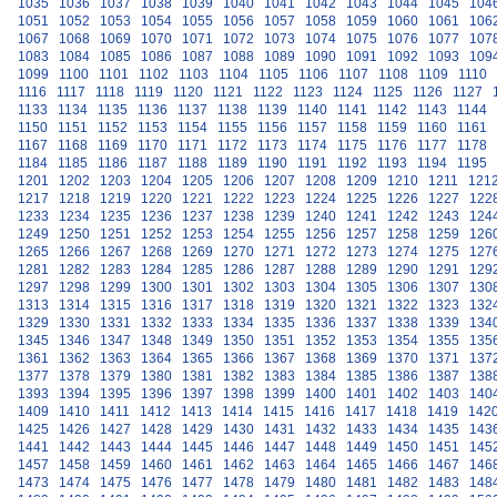
1035
1036
1037
1038
1039
1040
1041
1042
1043
1044
1045
104
1051
1052
1053
1054
1055
1056
1057
1058
1059
1060
1061
106
1067
1068
1069
1070
1071
1072
1073
1074
1075
1076
1077
107
1083
1084
1085
1086
1087
1088
1089
1090
1091
1092
1093
109
1099
1100
1101
1102
1103
1104
1105
1106
1107
1108
1109
1110
1116
1117
1118
1119
1120
1121
1122
1123
1124
1125
1126
1127
1133
1134
1135
1136
1137
1138
1139
1140
1141
1142
1143
1144
1150
1151
1152
1153
1154
1155
1156
1157
1158
1159
1160
1161
1167
1168
1169
1170
1171
1172
1173
1174
1175
1176
1177
1178
1184
1185
1186
1187
1188
1189
1190
1191
1192
1193
1194
1195
1201
1202
1203
1204
1205
1206
1207
1208
1209
1210
1211
121
1217
1218
1219
1220
1221
1222
1223
1224
1225
1226
1227
122
1233
1234
1235
1236
1237
1238
1239
1240
1241
1242
1243
124
1249
1250
1251
1252
1253
1254
1255
1256
1257
1258
1259
126
1265
1266
1267
1268
1269
1270
1271
1272
1273
1274
1275
127
1281
1282
1283
1284
1285
1286
1287
1288
1289
1290
1291
129
1297
1298
1299
1300
1301
1302
1303
1304
1305
1306
1307
130
1313
1314
1315
1316
1317
1318
1319
1320
1321
1322
1323
132
1329
1330
1331
1332
1333
1334
1335
1336
1337
1338
1339
134
1345
1346
1347
1348
1349
1350
1351
1352
1353
1354
1355
135
1361
1362
1363
1364
1365
1366
1367
1368
1369
1370
1371
137
1377
1378
1379
1380
1381
1382
1383
1384
1385
1386
1387
138
1393
1394
1395
1396
1397
1398
1399
1400
1401
1402
1403
140
1409
1410
1411
1412
1413
1414
1415
1416
1417
1418
1419
142
1425
1426
1427
1428
1429
1430
1431
1432
1433
1434
1435
143
1441
1442
1443
1444
1445
1446
1447
1448
1449
1450
1451
145
1457
1458
1459
1460
1461
1462
1463
1464
1465
1466
1467
146
1473
1474
1475
1476
1477
1478
1479
1480
1481
1482
1483
148