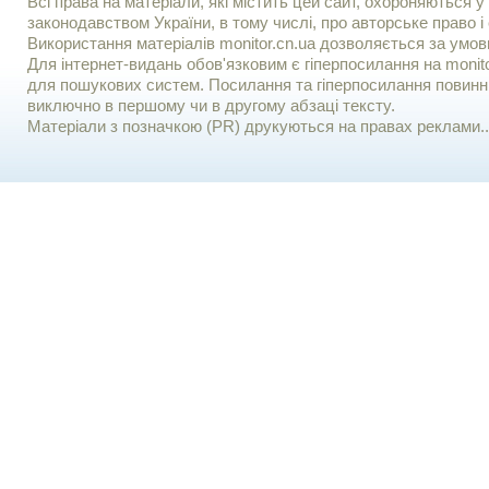
Всі права на матеріали, які містить цей сайт, охороняються у 
законодавством України, в тому числі, про авторське право і 
Використання матерiалiв monitor.cn.ua дозволяється за умов
Для iнтернет-видань обов'язковим є гiперпосилання на monito
для пошукових систем. Посилання та гіперпосилання повинні
виключно в першому чи в другому абзаці тексту.
Матеріали з позначкою (PR) друкуються на правах реклами..