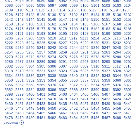
5077
5078
5079
5080
5081
5082
5083
5084
5085
5086
5087
508
5093
5094
5095
5096
5097
5098
5099
5100
5101
5102
5103
510
5109
5110
5111
5112
5113
5114
5115
5116
5117
5118
5119
5120
5126
5127
5128
5129
5130
5131
5132
5133
5134
5135
5136
513
5142
5143
5144
5145
5146
5147
5148
5149
5150
5151
5152
515
5158
5159
5160
5161
5162
5163
5164
5165
5166
5167
5168
516
5174
5175
5176
5177
5178
5179
5180
5181
5182
5183
5184
518
5190
5191
5192
5193
5194
5195
5196
5197
5198
5199
5200
520
5206
5207
5208
5209
5210
5211
5212
5213
5214
5215
5216
521
5222
5223
5224
5225
5226
5227
5228
5229
5230
5231
5232
523
5238
5239
5240
5241
5242
5243
5244
5245
5246
5247
5248
524
5254
5255
5256
5257
5258
5259
5260
5261
5262
5263
5264
526
5270
5271
5272
5273
5274
5275
5276
5277
5278
5279
5280
528
5286
5287
5288
5289
5290
5291
5292
5293
5294
5295
5296
529
5302
5303
5304
5305
5306
5307
5308
5309
5310
5311
5312
531
5318
5319
5320
5321
5322
5323
5324
5325
5326
5327
5328
532
5334
5335
5336
5337
5338
5339
5340
5341
5342
5343
5344
534
5350
5351
5352
5353
5354
5355
5356
5357
5358
5359
5360
536
5366
5367
5368
5369
5370
5371
5372
5373
5374
5375
5376
537
5382
5383
5384
5385
5386
5387
5388
5389
5390
5391
5392
539
5398
5399
5400
5401
5402
5403
5404
5405
5406
5407
5408
540
5414
5415
5416
5417
5418
5419
5420
5421
5422
5423
5424
542
5430
5431
5432
5433
5434
5435
5436
5437
5438
5439
5440
544
5446
5447
5448
5449
5450
5451
5452
5453
5454
5455
5456
545
5462
5463
5464
5465
5466
5467
5468
5469
5470
5471
5472
547
5478
5479
5480
5481
5482
5483
5484
5485
5486
5487
5488
548
сторінка