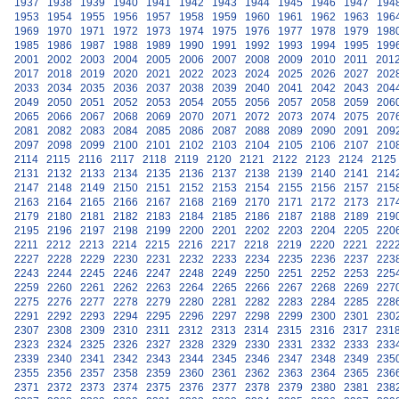
1937
1938
1939
1940
1941
1942
1943
1944
1945
1946
1947
194
1953
1954
1955
1956
1957
1958
1959
1960
1961
1962
1963
196
1969
1970
1971
1972
1973
1974
1975
1976
1977
1978
1979
198
1985
1986
1987
1988
1989
1990
1991
1992
1993
1994
1995
199
2001
2002
2003
2004
2005
2006
2007
2008
2009
2010
2011
201
2017
2018
2019
2020
2021
2022
2023
2024
2025
2026
2027
202
2033
2034
2035
2036
2037
2038
2039
2040
2041
2042
2043
204
2049
2050
2051
2052
2053
2054
2055
2056
2057
2058
2059
206
2065
2066
2067
2068
2069
2070
2071
2072
2073
2074
2075
207
2081
2082
2083
2084
2085
2086
2087
2088
2089
2090
2091
209
2097
2098
2099
2100
2101
2102
2103
2104
2105
2106
2107
210
2114
2115
2116
2117
2118
2119
2120
2121
2122
2123
2124
2125
2131
2132
2133
2134
2135
2136
2137
2138
2139
2140
2141
214
2147
2148
2149
2150
2151
2152
2153
2154
2155
2156
2157
215
2163
2164
2165
2166
2167
2168
2169
2170
2171
2172
2173
217
2179
2180
2181
2182
2183
2184
2185
2186
2187
2188
2189
219
2195
2196
2197
2198
2199
2200
2201
2202
2203
2204
2205
220
2211
2212
2213
2214
2215
2216
2217
2218
2219
2220
2221
222
2227
2228
2229
2230
2231
2232
2233
2234
2235
2236
2237
223
2243
2244
2245
2246
2247
2248
2249
2250
2251
2252
2253
225
2259
2260
2261
2262
2263
2264
2265
2266
2267
2268
2269
227
2275
2276
2277
2278
2279
2280
2281
2282
2283
2284
2285
228
2291
2292
2293
2294
2295
2296
2297
2298
2299
2300
2301
230
2307
2308
2309
2310
2311
2312
2313
2314
2315
2316
2317
231
2323
2324
2325
2326
2327
2328
2329
2330
2331
2332
2333
233
2339
2340
2341
2342
2343
2344
2345
2346
2347
2348
2349
235
2355
2356
2357
2358
2359
2360
2361
2362
2363
2364
2365
236
2371
2372
2373
2374
2375
2376
2377
2378
2379
2380
2381
238