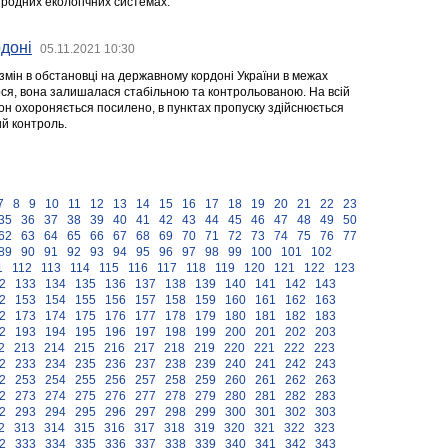
иродних екологічних системах.
доні
05.11.2021 10:30
змін в обстановці на державному кордоні України в межах
ося, вона залишалася стабільною та контрольованою. На всій
он охороняється посилено, в пунктах пропуску здійснюється
й контроль.
7
8
9
10
11
12
13
14
15
16
17
18
19
20
21
22
23
35
36
37
38
39
40
41
42
43
44
45
46
47
48
49
50
62
63
64
65
66
67
68
69
70
71
72
73
74
75
76
77
89
90
91
92
93
94
95
96
97
98
99
100
101
102
1
112
113
114
115
116
117
118
119
120
121
122
123
2
133
134
135
136
137
138
139
140
141
142
143
2
153
154
155
156
157
158
159
160
161
162
163
2
173
174
175
176
177
178
179
180
181
182
183
2
193
194
195
196
197
198
199
200
201
202
203
2
213
214
215
216
217
218
219
220
221
222
223
2
233
234
235
236
237
238
239
240
241
242
243
2
253
254
255
256
257
258
259
260
261
262
263
2
273
274
275
276
277
278
279
280
281
282
283
2
293
294
295
296
297
298
299
300
301
302
303
2
313
314
315
316
317
318
319
320
321
322
323
2
333
334
335
336
337
338
339
340
341
342
343