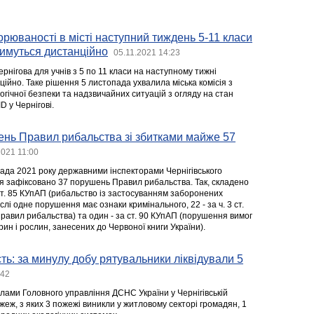
орюваності в місті наступний тиждень 5-11 класи
тимуться дистанційно
05.11.2021 14:23
ернігова для учнів з 5 по 11 класи на наступному тижні
ійно. Таке рішення 5 листопада ухвалила міська комісія з
гічної безпеки та надзвичайних ситуацій з огляду на стан
 у Чернігові.
ень Правил рибальства зі збитками майже 57
2021 11:00
пада 2021 року державними інспекторами Чернігівського
 зафіксовано 37 порушень Правил рибальства. Так, складено
4 ст. 85 КУпАП (рибальство із застосуванням заборонених
слі одне порушення має ознаки кримінального, 22 - за ч. 3 ст.
авил рибальства) та один - за ст. 90 КУпАП (порушення вимог
ин і рослин, занесених до Червоної книги України).
сть: за минулу добу рятувальники ліквідували 5
:42
ілами Головного управління ДСНС України у Чернігівській
ожеж, з яких 3 пожежі виникли у житловому секторі громадян, 1