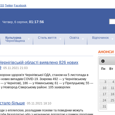
RSS
Twitter
Facebook
01:17:56
Четвер, 6 серпня,
Культурна
Стиль життя
Освіта
Відпочинок
Чернігівщина
АНОНСИ 
Чернігівській області виявлено 826 нових
9
05.11.2021 21:03
Пн
Вт
хорони здоров’я Чернігівської ОДА, станом на 5 листопада в
 нових випадків COVID-19. Зокрема 492 — у Чернігівському
3
4
8 — у Чернігові), 186 — у Ніжинському, 61 — у Прилуцькому, 55 —
 у Новгород-Сіверському районі. 105 захворілих
10
11
17
18
24
25
 стало більше
05.11.2021 18:10
31
юди з епілепсією, розладами психіки та поведінки можуть
асоби безоплатно або з незначною доплатою у рамках програми