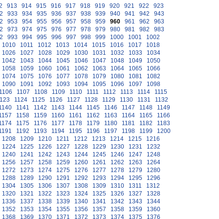
2
913
914
915
916
917
918
919
920
921
922
923
2
933
934
935
936
937
938
939
940
941
942
943
2
953
954
955
956
957
958
959
960
961
962
963
2
973
974
975
976
977
978
979
980
981
982
983
2
993
994
995
996
997
998
999
1000
1001
1002
1010
1011
1012
1013
1014
1015
1016
1017
1018
1026
1027
1028
1029
1030
1031
1032
1033
1034
1042
1043
1044
1045
1046
1047
1048
1049
1050
1058
1059
1060
1061
1062
1063
1064
1065
1066
1074
1075
1076
1077
1078
1079
1080
1081
1082
1090
1091
1092
1093
1094
1095
1096
1097
1098
1106
1107
1108
1109
1110
1111
1112
1113
1114
1115
123
1124
1125
1126
1127
1128
1129
1130
1131
1132
1140
1141
1142
1143
1144
1145
1146
1147
1148
1149
1157
1158
1159
1160
1161
1162
1163
1164
1165
1166
1174
1175
1176
1177
1178
1179
1180
1181
1182
1183
1191
1192
1193
1194
1195
1196
1197
1198
1199
1200
1208
1209
1210
1211
1212
1213
1214
1215
1216
1224
1225
1226
1227
1228
1229
1230
1231
1232
1240
1241
1242
1243
1244
1245
1246
1247
1248
1256
1257
1258
1259
1260
1261
1262
1263
1264
1272
1273
1274
1275
1276
1277
1278
1279
1280
1288
1289
1290
1291
1292
1293
1294
1295
1296
1304
1305
1306
1307
1308
1309
1310
1311
1312
1320
1321
1322
1323
1324
1325
1326
1327
1328
1336
1337
1338
1339
1340
1341
1342
1343
1344
1352
1353
1354
1355
1356
1357
1358
1359
1360
1368
1369
1370
1371
1372
1373
1374
1375
1376