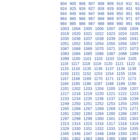
904
905
906
907
908
909
910
911
91
924
925
926
927
928
929
930
931
93
944
945
946
947
948
949
950
951
95
964
965
966
967
968
969
970
971
97
984
985
986
987
988
989
990
991
99
1003
1004
1005
1006
1007
1008
1009
1019
1020
1021
1022
1023
1024
1025
1035
1036
1037
1038
1039
1040
1041
1051
1052
1053
1054
1055
1056
1057
1067
1068
1069
1070
1071
1072
1073
1083
1084
1085
1086
1087
1088
1089
1099
1100
1101
1102
1103
1104
1105
1116
1117
1118
1119
1120
1121
1122
1
1133
1134
1135
1136
1137
1138
1139
1150
1151
1152
1153
1154
1155
1156
1167
1168
1169
1170
1171
1172
1173
1184
1185
1186
1187
1188
1189
1190
1201
1202
1203
1204
1205
1206
1207
1217
1218
1219
1220
1221
1222
1223
1233
1234
1235
1236
1237
1238
1239
1249
1250
1251
1252
1253
1254
1255
1265
1266
1267
1268
1269
1270
1271
1281
1282
1283
1284
1285
1286
1287
1297
1298
1299
1300
1301
1302
1303
1313
1314
1315
1316
1317
1318
1319
1329
1330
1331
1332
1333
1334
1335
1345
1346
1347
1348
1349
1350
1351
1361
1362
1363
1364
1365
1366
1367