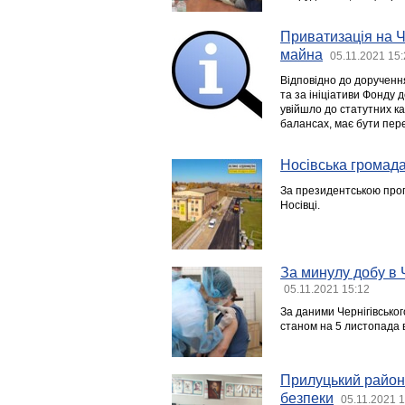
Приватизація на Ч
майна
05.11.2021 15
Відповідно до доручення
та за ініціативи Фонду 
увійшло до статутних ка
балансах, має бути пер
Носівська громада
За президентською прог
Носівці.
За минулу добу в Ч
05.11.2021 15:12
За даними Чернігівсько
станом на 5 листопада 
Прилуцький район
безпеки
05.11.2021 