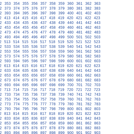
2
353
354
355
356
357
358
359
360
361
362
363
2
373
374
375
376
377
378
379
380
381
382
383
2
393
394
395
396
397
398
399
400
401
402
403
2
413
414
415
416
417
418
419
420
421
422
423
2
433
434
435
436
437
438
439
440
441
442
443
2
453
454
455
456
457
458
459
460
461
462
463
2
473
474
475
476
477
478
479
480
481
482
483
2
493
494
495
496
497
498
499
500
501
502
503
2
513
514
515
516
517
518
519
520
521
522
523
2
533
534
535
536
537
538
539
540
541
542
543
2
553
554
555
556
557
558
559
560
561
562
563
2
573
574
575
576
577
578
579
580
581
582
583
2
593
594
595
596
597
598
599
600
601
602
603
2
613
614
615
616
617
618
619
620
621
622
623
2
633
634
635
636
637
638
639
640
641
642
643
2
653
654
655
656
657
658
659
660
661
662
663
2
673
674
675
676
677
678
679
680
681
682
683
2
693
694
695
696
697
698
699
700
701
702
703
2
713
714
715
716
717
718
719
720
721
722
723
2
733
734
735
736
737
738
739
740
741
742
743
2
753
754
755
756
757
758
759
760
761
762
763
2
773
774
775
776
777
778
779
780
781
782
783
2
793
794
795
796
797
798
799
800
801
802
803
2
813
814
815
816
817
818
819
820
821
822
823
2
833
834
835
836
837
838
839
840
841
842
843
2
853
854
855
856
857
858
859
860
861
862
863
2
873
874
875
876
877
878
879
880
881
882
883
2
893
894
895
896
897
898
899
900
901
902
903