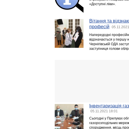
«Доступні ліки».
Вітання та відзна
професій
05.11.2021
Напередодні професійно
відзначається у першу н
Чернігівській ОДА заст
заступниця голови обл
Інвентаризація га
05.11.2021 18:01
Сьогодні у Прилуках об
газорозподільчих мереж
спорудження, місць пр