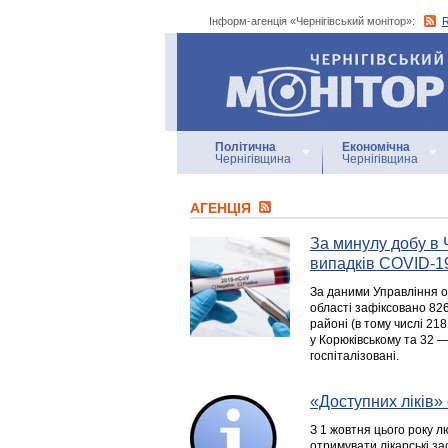
Інформ-агенція «Чернігівський монітор»:
Інформ-агенція
«Чернігівський монітор»
Політична
Економічна
Чернігівщина
Чернігівщина
АГЕНЦIЯ
За минулу добу в 
випадків COVID-1
За даними Управління о
області зафіксовано 826
районі (в тому числі 21
у Корюківському та 32 —
госпіталізовані.
«Доступних ліків»
З 1 жовтня цього року л
отримувати лікарські з