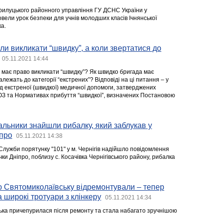
рилуцького районного управління ГУ ДСНС України у
ровели урок безпеки для учнів молодших класів Ічнянської
ка.
ли викликати “швидку”, а коли звертатися до
05.11.2021 14:44
 має право викликати “швидку”? Як швидко бригада має
лежать до категорії “екстрених”? Відповіді на ці питання – у
д екстреної (швидкої) медичної допомоги, затверджених
ОЗ та Нормативах прибуття “швидкої”, визначених Постановою
вальники знайшли рибалку, який заблукав у
іпро
05.11.2021 14:38
Служби порятунку "101" у м. Чернігів надійшло повідомлення
ічки Дніпро, поблизу с. Косачівка Чернігівського району, рибалка
ю Святомиколаївську відремонтували – тепер
 широкі тротуари з клінкеру
05.11.2021 14:34
ка причепурилася після ремонту та стала набагато зручнішою