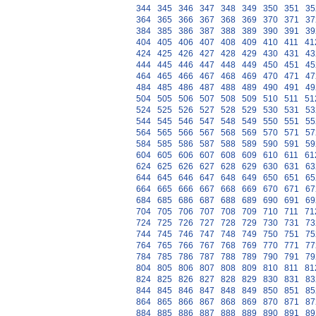
344
345
346
347
348
349
350
351
35
364
365
366
367
368
369
370
371
37
384
385
386
387
388
389
390
391
39
404
405
406
407
408
409
410
411
41
424
425
426
427
428
429
430
431
43
444
445
446
447
448
449
450
451
45
464
465
466
467
468
469
470
471
47
484
485
486
487
488
489
490
491
49
504
505
506
507
508
509
510
511
51
524
525
526
527
528
529
530
531
53
544
545
546
547
548
549
550
551
55
564
565
566
567
568
569
570
571
57
584
585
586
587
588
589
590
591
59
604
605
606
607
608
609
610
611
61
624
625
626
627
628
629
630
631
63
644
645
646
647
648
649
650
651
65
664
665
666
667
668
669
670
671
67
684
685
686
687
688
689
690
691
69
704
705
706
707
708
709
710
711
71
724
725
726
727
728
729
730
731
73
744
745
746
747
748
749
750
751
75
764
765
766
767
768
769
770
771
77
784
785
786
787
788
789
790
791
79
804
805
806
807
808
809
810
811
81
824
825
826
827
828
829
830
831
83
844
845
846
847
848
849
850
851
85
864
865
866
867
868
869
870
871
87
884
885
886
887
888
889
890
891
89