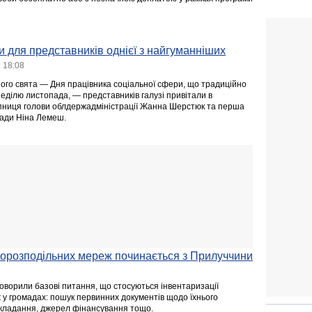
ки для представників однієї з найгуманніших
 18:08
го свята — Дня працівника соціальної сфери, що традиційно
еділю листопада, — представників галузі привітали в
упниця голови облдержадміністрації Жанна Шерстюк та перша
ради Ніна Лемеш.
зорозподільних мереж починається з Прилуччини
говорили базові питання, що стосуються інвентаризації
 у громадах: пошук первинних документів щодо їхнього
окладання, джерел фінансування тощо.