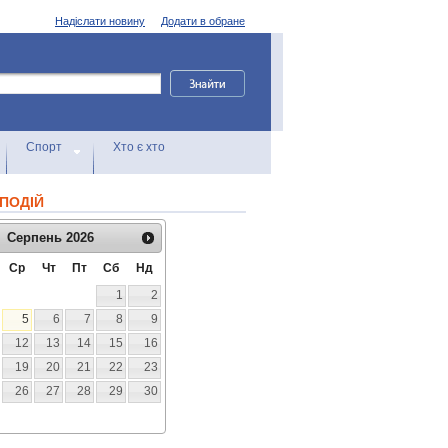
Надіслати новину
Додати в обране
Спорт
Хто є хто
ПОДІЙ
Серпень
2026
Ср
Чт
Пт
Сб
Нд
1
2
5
6
7
8
9
12
13
14
15
16
19
20
21
22
23
26
27
28
29
30