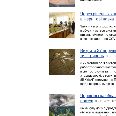
Через рівень захв
в Чернігові навча
Заняття в усіх школах Ч
відбуватиметься дистанц
питань техногенно-еколо
захворюваності на COVID
Викрито 37 поруш
тис. гривень
05.11.
З 27 жовтня по 3 листо
рибоохоронного патруля
вісім протоколів за ч. 
знарядь лову), в тому чи
85 КУпАП (порушення Пр
щодо охорони видів твар
Чернігівська обла
пожеж
05.11.2021 10
За минулу добу підрозд
області ліквідовано 5 п