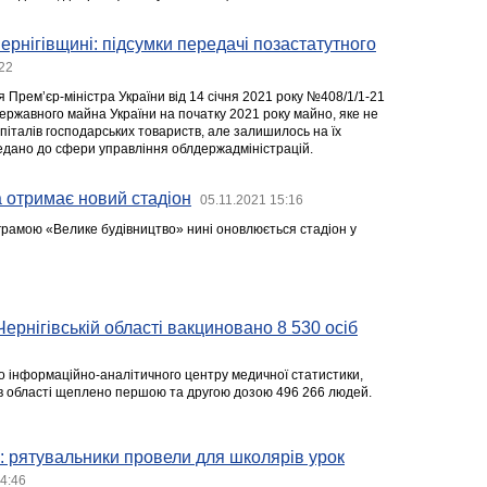
ернігівщині: підсумки передачі позастатутного
:22
 Прем’єр-міністра України від 14 січня 2021 року №408/1/1-21
державного майна України на початку 2021 року майно, яке не
піталів господарських товариств, але залишилось на їх
едано до сфери управління облдержадміністрацій.
 отримає новий стадіон
05.11.2021 15:16
рамою «Велике будівництво» нині оновлюється стадіон у
ернігівській області вакциновано 8 530 осіб
го інформаційно-аналітичного центру медичної статистики,
в області щеплено першою та другою дозою 496 266 людей.
: рятувальники провели для школярів урок
14:46