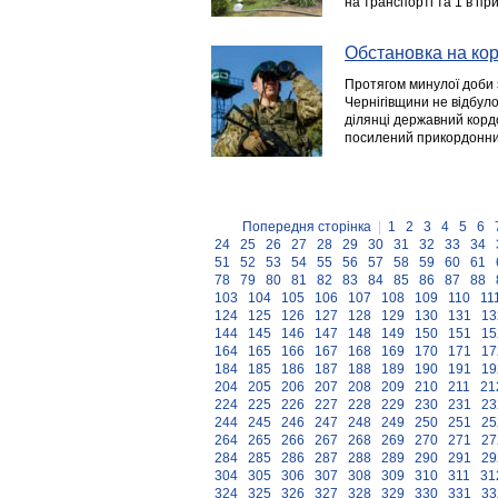
на транспорті та 1 в пр
Обстановка на кор
Протягом минулої доби 
Чернігівщини не відбул
ділянці державний корд
посилений прикордонни
Попередня сторінка
|
1
2
3
4
5
6
24
25
26
27
28
29
30
31
32
33
34
51
52
53
54
55
56
57
58
59
60
61
78
79
80
81
82
83
84
85
86
87
88
103
104
105
106
107
108
109
110
11
124
125
126
127
128
129
130
131
13
144
145
146
147
148
149
150
151
15
164
165
166
167
168
169
170
171
17
184
185
186
187
188
189
190
191
19
204
205
206
207
208
209
210
211
21
224
225
226
227
228
229
230
231
23
244
245
246
247
248
249
250
251
25
264
265
266
267
268
269
270
271
27
284
285
286
287
288
289
290
291
29
304
305
306
307
308
309
310
311
31
324
325
326
327
328
329
330
331
33