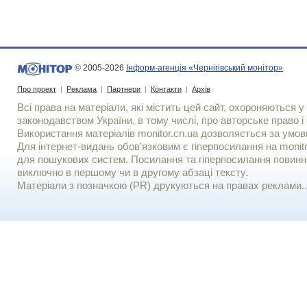
© 2005-2026
Інформ-агенція «Чернігівський монітор»
Про проект
|
Реклама
|
Партнери
|
Контакти
|
Архів
Всі права на матеріали, які містить цей сайт, охороняються у 
законодавством України, в тому числі, про авторське право і 
Використання матерiалiв monitor.cn.ua дозволяється за умов
Для iнтернет-видань обов'язковим є гiперпосилання на monito
для пошукових систем. Посилання та гіперпосилання повинні
виключно в першому чи в другому абзаці тексту.
Матеріали з позначкою (PR) друкуються на правах реклами..