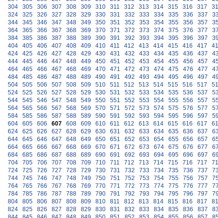
304
305
306
307
308
309
310
311
312
313
314
315
316
317
3
324
325
326
327
328
329
330
331
332
333
334
335
336
337
3
344
345
346
347
348
349
350
351
352
353
354
355
356
357
3
364
365
366
367
368
369
370
371
372
373
374
375
376
377
3
384
385
386
387
388
389
390
391
392
393
394
395
396
397
3
404
405
406
407
408
409
410
411
412
413
414
415
416
417
4
424
425
426
427
428
429
430
431
432
433
434
435
436
437
4
444
445
446
447
448
449
450
451
452
453
454
455
456
457
4
464
465
466
467
468
469
470
471
472
473
474
475
476
477
4
484
485
486
487
488
489
490
491
492
493
494
495
496
497
4
504
505
506
507
508
509
510
511
512
513
514
515
516
517
5
524
525
526
527
528
529
530
531
532
533
534
535
536
537
5
544
545
546
547
548
549
550
551
552
553
554
555
556
557
5
564
565
566
567
568
569
570
571
572
573
574
575
576
577
5
584
585
586
587
588
589
590
591
592
593
594
595
596
597
5
604
605
606
607
608
609
610
611
612
613
614
615
616
617
6
624
625
626
627
628
629
630
631
632
633
634
635
636
637
6
644
645
646
647
648
649
650
651
652
653
654
655
656
657
6
664
665
666
667
668
669
670
671
672
673
674
675
676
677
6
684
685
686
687
688
689
690
691
692
693
694
695
696
697
6
704
705
706
707
708
709
710
711
712
713
714
715
716
717
7
724
725
726
727
728
729
730
731
732
733
734
735
736
737
7
744
745
746
747
748
749
750
751
752
753
754
755
756
757
7
764
765
766
767
768
769
770
771
772
773
774
775
776
777
7
784
785
786
787
788
789
790
791
792
793
794
795
796
797
7
804
805
806
807
808
809
810
811
812
813
814
815
816
817
8
824
825
826
827
828
829
830
831
832
833
834
835
836
837
8
844
845
846
847
848
849
850
851
852
853
854
855
856
857
8