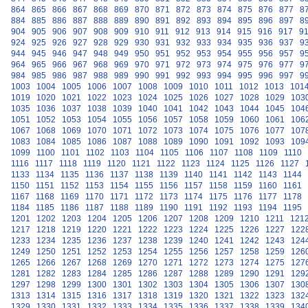
864
865
866
867
868
869
870
871
872
873
874
875
876
877
8
884
885
886
887
888
889
890
891
892
893
894
895
896
897
8
904
905
906
907
908
909
910
911
912
913
914
915
916
917
9
924
925
926
927
928
929
930
931
932
933
934
935
936
937
9
944
945
946
947
948
949
950
951
952
953
954
955
956
957
9
964
965
966
967
968
969
970
971
972
973
974
975
976
977
9
984
985
986
987
988
989
990
991
992
993
994
995
996
997
9
1003
1004
1005
1006
1007
1008
1009
1010
1011
1012
1013
101
1019
1020
1021
1022
1023
1024
1025
1026
1027
1028
1029
103
1035
1036
1037
1038
1039
1040
1041
1042
1043
1044
1045
104
1051
1052
1053
1054
1055
1056
1057
1058
1059
1060
1061
106
1067
1068
1069
1070
1071
1072
1073
1074
1075
1076
1077
107
1083
1084
1085
1086
1087
1088
1089
1090
1091
1092
1093
109
1099
1100
1101
1102
1103
1104
1105
1106
1107
1108
1109
1110
1116
1117
1118
1119
1120
1121
1122
1123
1124
1125
1126
1127
1133
1134
1135
1136
1137
1138
1139
1140
1141
1142
1143
1144
1150
1151
1152
1153
1154
1155
1156
1157
1158
1159
1160
1161
1167
1168
1169
1170
1171
1172
1173
1174
1175
1176
1177
1178
1184
1185
1186
1187
1188
1189
1190
1191
1192
1193
1194
1195
1201
1202
1203
1204
1205
1206
1207
1208
1209
1210
1211
121
1217
1218
1219
1220
1221
1222
1223
1224
1225
1226
1227
122
1233
1234
1235
1236
1237
1238
1239
1240
1241
1242
1243
124
1249
1250
1251
1252
1253
1254
1255
1256
1257
1258
1259
126
1265
1266
1267
1268
1269
1270
1271
1272
1273
1274
1275
127
1281
1282
1283
1284
1285
1286
1287
1288
1289
1290
1291
129
1297
1298
1299
1300
1301
1302
1303
1304
1305
1306
1307
130
1313
1314
1315
1316
1317
1318
1319
1320
1321
1322
1323
132
1329
1330
1331
1332
1333
1334
1335
1336
1337
1338
1339
134