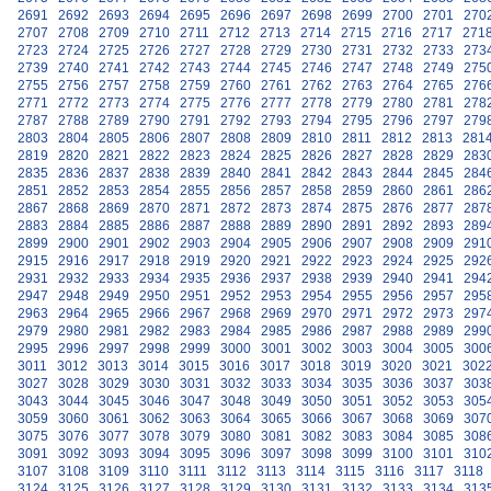
2691
2692
2693
2694
2695
2696
2697
2698
2699
2700
2701
270
2707
2708
2709
2710
2711
2712
2713
2714
2715
2716
2717
271
2723
2724
2725
2726
2727
2728
2729
2730
2731
2732
2733
273
2739
2740
2741
2742
2743
2744
2745
2746
2747
2748
2749
275
2755
2756
2757
2758
2759
2760
2761
2762
2763
2764
2765
276
2771
2772
2773
2774
2775
2776
2777
2778
2779
2780
2781
278
2787
2788
2789
2790
2791
2792
2793
2794
2795
2796
2797
279
2803
2804
2805
2806
2807
2808
2809
2810
2811
2812
2813
281
2819
2820
2821
2822
2823
2824
2825
2826
2827
2828
2829
283
2835
2836
2837
2838
2839
2840
2841
2842
2843
2844
2845
284
2851
2852
2853
2854
2855
2856
2857
2858
2859
2860
2861
286
2867
2868
2869
2870
2871
2872
2873
2874
2875
2876
2877
287
2883
2884
2885
2886
2887
2888
2889
2890
2891
2892
2893
289
2899
2900
2901
2902
2903
2904
2905
2906
2907
2908
2909
291
2915
2916
2917
2918
2919
2920
2921
2922
2923
2924
2925
292
2931
2932
2933
2934
2935
2936
2937
2938
2939
2940
2941
294
2947
2948
2949
2950
2951
2952
2953
2954
2955
2956
2957
295
2963
2964
2965
2966
2967
2968
2969
2970
2971
2972
2973
297
2979
2980
2981
2982
2983
2984
2985
2986
2987
2988
2989
299
2995
2996
2997
2998
2999
3000
3001
3002
3003
3004
3005
300
3011
3012
3013
3014
3015
3016
3017
3018
3019
3020
3021
302
3027
3028
3029
3030
3031
3032
3033
3034
3035
3036
3037
303
3043
3044
3045
3046
3047
3048
3049
3050
3051
3052
3053
305
3059
3060
3061
3062
3063
3064
3065
3066
3067
3068
3069
307
3075
3076
3077
3078
3079
3080
3081
3082
3083
3084
3085
308
3091
3092
3093
3094
3095
3096
3097
3098
3099
3100
3101
310
3107
3108
3109
3110
3111
3112
3113
3114
3115
3116
3117
3118
3124
3125
3126
3127
3128
3129
3130
3131
3132
3133
3134
313