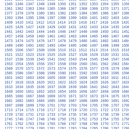
1345
1346
1347
1348
1349
1350
1351
1352
1353
1354
1355
135
1361
1362
1363
1364
1365
1366
1367
1368
1369
1370
1371
137
1377
1378
1379
1380
1381
1382
1383
1384
1385
1386
1387
138
1393
1394
1395
1396
1397
1398
1399
1400
1401
1402
1403
140
1409
1410
1411
1412
1413
1414
1415
1416
1417
1418
1419
142
1425
1426
1427
1428
1429
1430
1431
1432
1433
1434
1435
143
1441
1442
1443
1444
1445
1446
1447
1448
1449
1450
1451
145
1457
1458
1459
1460
1461
1462
1463
1464
1465
1466
1467
146
1473
1474
1475
1476
1477
1478
1479
1480
1481
1482
1483
148
1489
1490
1491
1492
1493
1494
1495
1496
1497
1498
1499
150
1505
1506
1507
1508
1509
1510
1511
1512
1513
1514
1515
151
1521
1522
1523
1524
1525
1526
1527
1528
1529
1530
1531
153
1537
1538
1539
1540
1541
1542
1543
1544
1545
1546
1547
154
1553
1554
1555
1556
1557
1558
1559
1560
1561
1562
1563
156
1569
1570
1571
1572
1573
1574
1575
1576
1577
1578
1579
158
1585
1586
1587
1588
1589
1590
1591
1592
1593
1594
1595
159
1601
1602
1603
1604
1605
1606
1607
1608
1609
1610
1611
161
1617
1618
1619
1620
1621
1622
1623
1624
1625
1626
1627
162
1633
1634
1635
1636
1637
1638
1639
1640
1641
1642
1643
164
1649
1650
1651
1652
1653
1654
1655
1656
1657
1658
1659
166
1665
1666
1667
1668
1669
1670
1671
1672
1673
1674
1675
167
1681
1682
1683
1684
1685
1686
1687
1688
1689
1690
1691
169
1697
1698
1699
1700
1701
1702
1703
1704
1705
1706
1707
170
1713
1714
1715
1716
1717
1718
1719
1720
1721
1722
1723
172
1729
1730
1731
1732
1733
1734
1735
1736
1737
1738
1739
174
1745
1746
1747
1748
1749
1750
1751
1752
1753
1754
1755
175
1761
1762
1763
1764
1765
1766
1767
1768
1769
1770
1771
177
1777
1778
1779
1780
1781
1782
1783
1784
1785
1786
1787
178