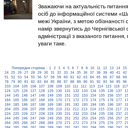
Зважаючи на актуальність питанн
осіб до інформаційної системи «Шл
межі України, з метою обізнаності с
намір звернутись до Чернігівської 
адміністрації з вказаного питання,
уваги таке.
Попередня сторінка
|
1
2
3
4
5
6
7
8
9
10
11
12
13
14
15
24
25
26
27
28
29
30
31
32
33
34
35
36
37
38
39
40
41
42
51
52
53
54
55
56
57
58
59
60
61
62
63
64
65
66
67
68
69
78
79
80
81
82
83
84
85
86
87
88
89
90
91
92
93
94
95
96
103
104
105
106
107
108
109
110
111
112
113
114
115
116
117
124
125
126
127
128
129
130
131
132
133
134
135
136
137
1
144
145
146
147
148
149
150
151
152
153
154
155
156
157
1
164
165
166
167
168
169
170
171
172
173
174
175
176
177
1
184
185
186
187
188
189
190
191
192
193
194
195
196
197
1
204
205
206
207
208
209
210
211
212
213
214
215
216
217
2
224
225
226
227
228
229
230
231
232
233
234
235
236
237
2
244
245
246
247
248
249
250
251
252
253
254
255
256
257
2
264
265
266
267
268
269
270
271
272
273
274
275
276
277
2
284
285
286
287
288
289
290
291
292
293
294
295
296
297
2