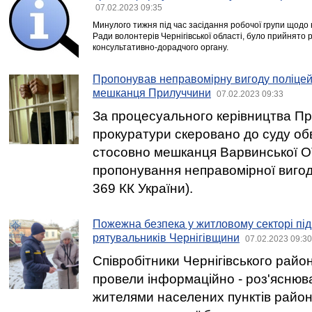
07.02.2023 09:35
Минулого тижня під час засідання робочої групи щодо
Ради волонтерів Чернігівської області, було прийнято 
консультативно-дорадчого органу.
Пропонував неправомірну вигоду поліцей
мешканця Прилуччини
07.02.2023 09:33
За процесуального керівництва Пр
прокуратури скеровано до суду об
стосовно мешканця Варвинської О
пропонування неправомірної вигод
369 КК України).
Пожежна безпека у житловому секторі пі
рятувальників Чернігівщини
07.02.2023 09:30
Співробітники Чернігівського райо
провели інформаційно - роз'яснюва
жителями населених пунктів райо