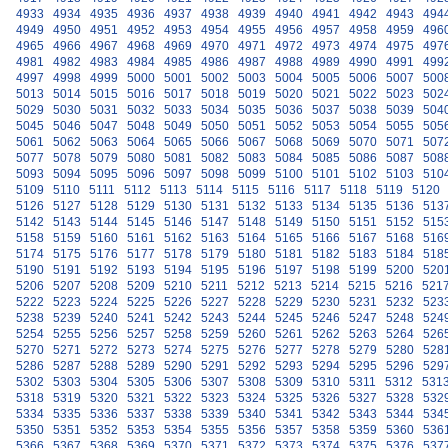
4933
4934
4935
4936
4937
4938
4939
4940
4941
4942
4943
494
4949
4950
4951
4952
4953
4954
4955
4956
4957
4958
4959
496
4965
4966
4967
4968
4969
4970
4971
4972
4973
4974
4975
497
4981
4982
4983
4984
4985
4986
4987
4988
4989
4990
4991
499
4997
4998
4999
5000
5001
5002
5003
5004
5005
5006
5007
500
5013
5014
5015
5016
5017
5018
5019
5020
5021
5022
5023
502
5029
5030
5031
5032
5033
5034
5035
5036
5037
5038
5039
504
5045
5046
5047
5048
5049
5050
5051
5052
5053
5054
5055
505
5061
5062
5063
5064
5065
5066
5067
5068
5069
5070
5071
507
5077
5078
5079
5080
5081
5082
5083
5084
5085
5086
5087
508
5093
5094
5095
5096
5097
5098
5099
5100
5101
5102
5103
510
5109
5110
5111
5112
5113
5114
5115
5116
5117
5118
5119
5120
5126
5127
5128
5129
5130
5131
5132
5133
5134
5135
5136
513
5142
5143
5144
5145
5146
5147
5148
5149
5150
5151
5152
515
5158
5159
5160
5161
5162
5163
5164
5165
5166
5167
5168
516
5174
5175
5176
5177
5178
5179
5180
5181
5182
5183
5184
518
5190
5191
5192
5193
5194
5195
5196
5197
5198
5199
5200
520
5206
5207
5208
5209
5210
5211
5212
5213
5214
5215
5216
521
5222
5223
5224
5225
5226
5227
5228
5229
5230
5231
5232
523
5238
5239
5240
5241
5242
5243
5244
5245
5246
5247
5248
524
5254
5255
5256
5257
5258
5259
5260
5261
5262
5263
5264
526
5270
5271
5272
5273
5274
5275
5276
5277
5278
5279
5280
528
5286
5287
5288
5289
5290
5291
5292
5293
5294
5295
5296
529
5302
5303
5304
5305
5306
5307
5308
5309
5310
5311
5312
531
5318
5319
5320
5321
5322
5323
5324
5325
5326
5327
5328
532
5334
5335
5336
5337
5338
5339
5340
5341
5342
5343
5344
534
5350
5351
5352
5353
5354
5355
5356
5357
5358
5359
5360
536
5366
5367
5368
5369
5370
5371
5372
5373
5374
5375
5376
537