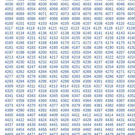
4036
4037
4038
4039
4040
4041
4042
4043
4044
4045
4046
404
4052
4053
4054
4055
4056
4057
4058
4059
4060
4061
4062
406
4068
4069
4070
4071
4072
4073
4074
4075
4076
4077
4078
407
4084
4085
4086
4087
4088
4089
4090
4091
4092
4093
4094
409
4100
4101
4102
4103
4104
4105
4106
4107
4108
4109
4110
4111
4117
4118
4119
4120
4121
4122
4123
4124
4125
4126
4127
4128
4133
4134
4135
4136
4137
4138
4139
4140
4141
4142
4143
414
4149
4150
4151
4152
4153
4154
4155
4156
4157
4158
4159
416
4165
4166
4167
4168
4169
4170
4171
4172
4173
4174
4175
417
4181
4182
4183
4184
4185
4186
4187
4188
4189
4190
4191
419
4197
4198
4199
4200
4201
4202
4203
4204
4205
4206
4207
420
4213
4214
4215
4216
4217
4218
4219
4220
4221
4222
4223
422
4229
4230
4231
4232
4233
4234
4235
4236
4237
4238
4239
424
4245
4246
4247
4248
4249
4250
4251
4252
4253
4254
4255
425
4261
4262
4263
4264
4265
4266
4267
4268
4269
4270
4271
427
4277
4278
4279
4280
4281
4282
4283
4284
4285
4286
4287
428
4293
4294
4295
4296
4297
4298
4299
4300
4301
4302
4303
430
4309
4310
4311
4312
4313
4314
4315
4316
4317
4318
4319
432
4325
4326
4327
4328
4329
4330
4331
4332
4333
4334
4335
433
4341
4342
4343
4344
4345
4346
4347
4348
4349
4350
4351
435
4357
4358
4359
4360
4361
4362
4363
4364
4365
4366
4367
436
4373
4374
4375
4376
4377
4378
4379
4380
4381
4382
4383
438
4389
4390
4391
4392
4393
4394
4395
4396
4397
4398
4399
440
4405
4406
4407
4408
4409
4410
4411
4412
4413
4414
4415
441
4421
4422
4423
4424
4425
4426
4427
4428
4429
4430
4431
443
4437
4438
4439
4440
4441
4442
4443
4444
4445
4446
4447
444
4453
4454
4455
4456
4457
4458
4459
4460
4461
4462
4463
446
4469
4470
4471
4472
4473
4474
4475
4476
4477
4478
4479
448