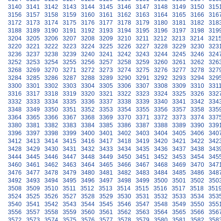
3140
3141
3142
3143
3144
3145
3146
3147
3148
3149
3150
315
3156
3157
3158
3159
3160
3161
3162
3163
3164
3165
3166
316
3172
3173
3174
3175
3176
3177
3178
3179
3180
3181
3182
318
3188
3189
3190
3191
3192
3193
3194
3195
3196
3197
3198
319
3204
3205
3206
3207
3208
3209
3210
3211
3212
3213
3214
321
3220
3221
3222
3223
3224
3225
3226
3227
3228
3229
3230
323
3236
3237
3238
3239
3240
3241
3242
3243
3244
3245
3246
324
3252
3253
3254
3255
3256
3257
3258
3259
3260
3261
3262
326
3268
3269
3270
3271
3272
3273
3274
3275
3276
3277
3278
327
3284
3285
3286
3287
3288
3289
3290
3291
3292
3293
3294
329
3300
3301
3302
3303
3304
3305
3306
3307
3308
3309
3310
331
3316
3317
3318
3319
3320
3321
3322
3323
3324
3325
3326
332
3332
3333
3334
3335
3336
3337
3338
3339
3340
3341
3342
334
3348
3349
3350
3351
3352
3353
3354
3355
3356
3357
3358
335
3364
3365
3366
3367
3368
3369
3370
3371
3372
3373
3374
337
3380
3381
3382
3383
3384
3385
3386
3387
3388
3389
3390
339
3396
3397
3398
3399
3400
3401
3402
3403
3404
3405
3406
340
3412
3413
3414
3415
3416
3417
3418
3419
3420
3421
3422
342
3428
3429
3430
3431
3432
3433
3434
3435
3436
3437
3438
343
3444
3445
3446
3447
3448
3449
3450
3451
3452
3453
3454
345
3460
3461
3462
3463
3464
3465
3466
3467
3468
3469
3470
347
3476
3477
3478
3479
3480
3481
3482
3483
3484
3485
3486
348
3492
3493
3494
3495
3496
3497
3498
3499
3500
3501
3502
350
3508
3509
3510
3511
3512
3513
3514
3515
3516
3517
3518
351
3524
3525
3526
3527
3528
3529
3530
3531
3532
3533
3534
353
3540
3541
3542
3543
3544
3545
3546
3547
3548
3549
3550
355
3556
3557
3558
3559
3560
3561
3562
3563
3564
3565
3566
356
3572
3573
3574
3575
3576
3577
3578
3579
3580
3581
3582
358