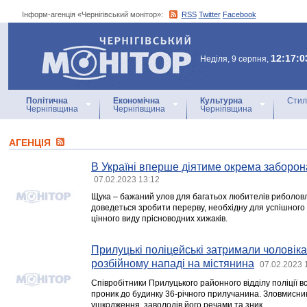
Інформ-агенція «Чернігівський монітор»:
RSS
Twitter
Facebook
Інформ-агенція
«Чернігівський монітор»
12:17:0
Неділя, 9 серпня,
Політична
Економічна
Культурна
Стил
Чернігівщина
Чернігівщина
Чернігівщина
АГЕНЦIЯ
В Україні вперше діятиме окрема заборон
07.02.2023 13:12
Щука – бажаний улов для багатьох любителів риболовл
доведеться зробити перерву, необхідну для успішного
цінного виду прісноводних хижаків.
Прилуцькі поліцейські затримали чоловіка
розбійному нападі на містянина
07.02.2023 
Співробітники Прилуцького районного відділу поліції в
проник до будинку 36-річного прилучанина. Зловмисник
ушкодження, заволодів його речами та зник.