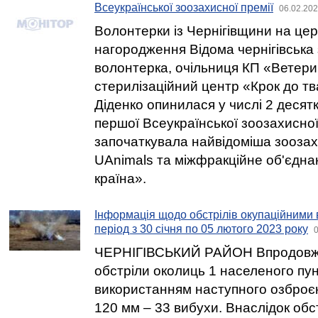
Всеукраїнської зоозахисної премії
06.02.202
Волонтерки із Чернігівщини на цер
нагородження Відома чернігівська
волонтерка, очільниця КП «Ветер
стерилізаційний центр «Крок до т
Діденко опинилася у числі 2 десят
першої Всеукраїнської зоозахисної 
започаткувала найвідоміша зоозах
UAnimals та міжфракційне об'єдн
країна».
Інформація щодо обстрілів окупаційними 
період з 30 січня по 05 лютого 2023 року
0
ЧЕРНІГІВСЬКИЙ РАЙОН Впродовж 
обстріли околиць 1 населеного пунк
використанням наступного озброєн
120 мм – 33 вибухи. Внаслідок об