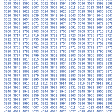
3588
3589
3590
3591
3592
3593
3594
3595
3596
3597
3598
359
3604
3605
3606
3607
3608
3609
3610
3611
3612
3613
3614
361
3620
3621
3622
3623
3624
3625
3626
3627
3628
3629
3630
363
3636
3637
3638
3639
3640
3641
3642
3643
3644
3645
3646
364
3652
3653
3654
3655
3656
3657
3658
3659
3660
3661
3662
366
3668
3669
3670
3671
3672
3673
3674
3675
3676
3677
3678
367
3684
3685
3686
3687
3688
3689
3690
3691
3692
3693
3694
369
3700
3701
3702
3703
3704
3705
3706
3707
3708
3709
3710
371
3716
3717
3718
3719
3720
3721
3722
3723
3724
3725
3726
372
3732
3733
3734
3735
3736
3737
3738
3739
3740
3741
3742
374
3748
3749
3750
3751
3752
3753
3754
3755
3756
3757
3758
375
3764
3765
3766
3767
3768
3769
3770
3771
3772
3773
3774
377
3780
3781
3782
3783
3784
3785
3786
3787
3788
3789
3790
379
3796
3797
3798
3799
3800
3801
3802
3803
3804
3805
3806
380
3812
3813
3814
3815
3816
3817
3818
3819
3820
3821
3822
382
3828
3829
3830
3831
3832
3833
3834
3835
3836
3837
3838
383
3844
3845
3846
3847
3848
3849
3850
3851
3852
3853
3854
385
3860
3861
3862
3863
3864
3865
3866
3867
3868
3869
3870
387
3876
3877
3878
3879
3880
3881
3882
3883
3884
3885
3886
388
3892
3893
3894
3895
3896
3897
3898
3899
3900
3901
3902
390
3908
3909
3910
3911
3912
3913
3914
3915
3916
3917
3918
391
3924
3925
3926
3927
3928
3929
3930
3931
3932
3933
3934
393
3940
3941
3942
3943
3944
3945
3946
3947
3948
3949
3950
395
3956
3957
3958
3959
3960
3961
3962
3963
3964
3965
3966
396
3972
3973
3974
3975
3976
3977
3978
3979
3980
3981
3982
398
3988
3989
3990
3991
3992
3993
3994
3995
3996
3997
3998
399
4004
4005
4006
4007
4008
4009
4010
4011
4012
4013
4014
401
4020
4021
4022
4023
4024
4025
4026
4027
4028
4029
4030
403