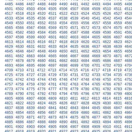
4485
4486
4487
4488
4489
4490
4491
4492
4493
4494
4495
449
4501
4502
4503
4504
4505
4506
4507
4508
4509
4510
4511
451
4517
4518
4519
4520
4521
4522
4523
4524
4525
4526
4527
452
4533
4534
4535
4536
4537
4538
4539
4540
4541
4542
4543
454
4549
4550
4551
4552
4553
4554
4555
4556
4557
4558
4559
456
4565
4566
4567
4568
4569
4570
4571
4572
4573
4574
4575
457
4581
4582
4583
4584
4585
4586
4587
4588
4589
4590
4591
459
4597
4598
4599
4600
4601
4602
4603
4604
4605
4606
4607
460
4613
4614
4615
4616
4617
4618
4619
4620
4621
4622
4623
462
4629
4630
4631
4632
4633
4634
4635
4636
4637
4638
4639
464
4645
4646
4647
4648
4649
4650
4651
4652
4653
4654
4655
465
4661
4662
4663
4664
4665
4666
4667
4668
4669
4670
4671
467
4677
4678
4679
4680
4681
4682
4683
4684
4685
4686
4687
468
4693
4694
4695
4696
4697
4698
4699
4700
4701
4702
4703
470
4709
4710
4711
4712
4713
4714
4715
4716
4717
4718
4719
472
4725
4726
4727
4728
4729
4730
4731
4732
4733
4734
4735
473
4741
4742
4743
4744
4745
4746
4747
4748
4749
4750
4751
475
4757
4758
4759
4760
4761
4762
4763
4764
4765
4766
4767
476
4773
4774
4775
4776
4777
4778
4779
4780
4781
4782
4783
478
4789
4790
4791
4792
4793
4794
4795
4796
4797
4798
4799
480
4805
4806
4807
4808
4809
4810
4811
4812
4813
4814
4815
481
4821
4822
4823
4824
4825
4826
4827
4828
4829
4830
4831
483
4837
4838
4839
4840
4841
4842
4843
4844
4845
4846
4847
484
4853
4854
4855
4856
4857
4858
4859
4860
4861
4862
4863
486
4869
4870
4871
4872
4873
4874
4875
4876
4877
4878
4879
488
4885
4886
4887
4888
4889
4890
4891
4892
4893
4894
4895
489
4901
4902
4903
4904
4905
4906
4907
4908
4909
4910
4911
491
4917
4918
4919
4920
4921
4922
4923
4924
4925
4926
4927
492