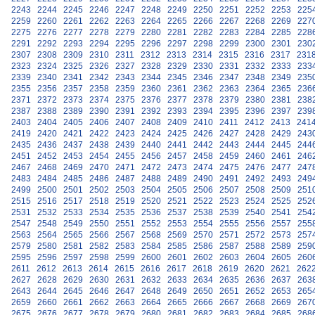
2243
2244
2245
2246
2247
2248
2249
2250
2251
2252
2253
225
2259
2260
2261
2262
2263
2264
2265
2266
2267
2268
2269
227
2275
2276
2277
2278
2279
2280
2281
2282
2283
2284
2285
228
2291
2292
2293
2294
2295
2296
2297
2298
2299
2300
2301
230
2307
2308
2309
2310
2311
2312
2313
2314
2315
2316
2317
231
2323
2324
2325
2326
2327
2328
2329
2330
2331
2332
2333
233
2339
2340
2341
2342
2343
2344
2345
2346
2347
2348
2349
235
2355
2356
2357
2358
2359
2360
2361
2362
2363
2364
2365
236
2371
2372
2373
2374
2375
2376
2377
2378
2379
2380
2381
238
2387
2388
2389
2390
2391
2392
2393
2394
2395
2396
2397
239
2403
2404
2405
2406
2407
2408
2409
2410
2411
2412
2413
241
2419
2420
2421
2422
2423
2424
2425
2426
2427
2428
2429
243
2435
2436
2437
2438
2439
2440
2441
2442
2443
2444
2445
244
2451
2452
2453
2454
2455
2456
2457
2458
2459
2460
2461
246
2467
2468
2469
2470
2471
2472
2473
2474
2475
2476
2477
247
2483
2484
2485
2486
2487
2488
2489
2490
2491
2492
2493
249
2499
2500
2501
2502
2503
2504
2505
2506
2507
2508
2509
251
2515
2516
2517
2518
2519
2520
2521
2522
2523
2524
2525
252
2531
2532
2533
2534
2535
2536
2537
2538
2539
2540
2541
254
2547
2548
2549
2550
2551
2552
2553
2554
2555
2556
2557
255
2563
2564
2565
2566
2567
2568
2569
2570
2571
2572
2573
257
2579
2580
2581
2582
2583
2584
2585
2586
2587
2588
2589
259
2595
2596
2597
2598
2599
2600
2601
2602
2603
2604
2605
260
2611
2612
2613
2614
2615
2616
2617
2618
2619
2620
2621
262
2627
2628
2629
2630
2631
2632
2633
2634
2635
2636
2637
263
2643
2644
2645
2646
2647
2648
2649
2650
2651
2652
2653
265
2659
2660
2661
2662
2663
2664
2665
2666
2667
2668
2669
267
2675
2676
2677
2678
2679
2680
2681
2682
2683
2684
2685
268