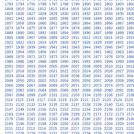
1793
1794
1795
1796
1797
1798
1799
1800
1801
1802
1803
180
1809
1810
1811
1812
1813
1814
1815
1816
1817
1818
1819
182
1825
1826
1827
1828
1829
1830
1831
1832
1833
1834
1835
183
1841
1842
1843
1844
1845
1846
1847
1848
1849
1850
1851
185
1857
1858
1859
1860
1861
1862
1863
1864
1865
1866
1867
186
1873
1874
1875
1876
1877
1878
1879
1880
1881
1882
1883
188
1889
1890
1891
1892
1893
1894
1895
1896
1897
1898
1899
190
1905
1906
1907
1908
1909
1910
1911
1912
1913
1914
1915
191
1921
1922
1923
1924
1925
1926
1927
1928
1929
1930
1931
193
1937
1938
1939
1940
1941
1942
1943
1944
1945
1946
1947
194
1953
1954
1955
1956
1957
1958
1959
1960
1961
1962
1963
196
1969
1970
1971
1972
1973
1974
1975
1976
1977
1978
1979
198
1985
1986
1987
1988
1989
1990
1991
1992
1993
1994
1995
199
2001
2002
2003
2004
2005
2006
2007
2008
2009
2010
2011
201
2017
2018
2019
2020
2021
2022
2023
2024
2025
2026
2027
202
2033
2034
2035
2036
2037
2038
2039
2040
2041
2042
2043
204
2049
2050
2051
2052
2053
2054
2055
2056
2057
2058
2059
206
2065
2066
2067
2068
2069
2070
2071
2072
2073
2074
2075
207
2081
2082
2083
2084
2085
2086
2087
2088
2089
2090
2091
209
2097
2098
2099
2100
2101
2102
2103
2104
2105
2106
2107
210
2114
2115
2116
2117
2118
2119
2120
2121
2122
2123
2124
2125
2131
2132
2133
2134
2135
2136
2137
2138
2139
2140
2141
214
2147
2148
2149
2150
2151
2152
2153
2154
2155
2156
2157
215
2163
2164
2165
2166
2167
2168
2169
2170
2171
2172
2173
217
2179
2180
2181
2182
2183
2184
2185
2186
2187
2188
2189
219
2195
2196
2197
2198
2199
2200
2201
2202
2203
2204
2205
220
2211
2212
2213
2214
2215
2216
2217
2218
2219
2220
2221
222
2227
2228
2229
2230
2231
2232
2233
2234
2235
2236
2237
223