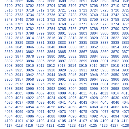
3684
3685
3686
3687
3688
3689
3690
3691
3692
3693
3694
369
3700
3701
3702
3703
3704
3705
3706
3707
3708
3709
3710
371
3716
3717
3718
3719
3720
3721
3722
3723
3724
3725
3726
372
3732
3733
3734
3735
3736
3737
3738
3739
3740
3741
3742
374
3748
3749
3750
3751
3752
3753
3754
3755
3756
3757
3758
375
3764
3765
3766
3767
3768
3769
3770
3771
3772
3773
3774
377
3780
3781
3782
3783
3784
3785
3786
3787
3788
3789
3790
379
3796
3797
3798
3799
3800
3801
3802
3803
3804
3805
3806
380
3812
3813
3814
3815
3816
3817
3818
3819
3820
3821
3822
382
3828
3829
3830
3831
3832
3833
3834
3835
3836
3837
3838
383
3844
3845
3846
3847
3848
3849
3850
3851
3852
3853
3854
385
3860
3861
3862
3863
3864
3865
3866
3867
3868
3869
3870
387
3876
3877
3878
3879
3880
3881
3882
3883
3884
3885
3886
388
3892
3893
3894
3895
3896
3897
3898
3899
3900
3901
3902
390
3908
3909
3910
3911
3912
3913
3914
3915
3916
3917
3918
391
3924
3925
3926
3927
3928
3929
3930
3931
3932
3933
3934
393
3940
3941
3942
3943
3944
3945
3946
3947
3948
3949
3950
395
3956
3957
3958
3959
3960
3961
3962
3963
3964
3965
3966
396
3972
3973
3974
3975
3976
3977
3978
3979
3980
3981
3982
398
3988
3989
3990
3991
3992
3993
3994
3995
3996
3997
3998
399
4004
4005
4006
4007
4008
4009
4010
4011
4012
4013
4014
401
4020
4021
4022
4023
4024
4025
4026
4027
4028
4029
4030
403
4036
4037
4038
4039
4040
4041
4042
4043
4044
4045
4046
404
4052
4053
4054
4055
4056
4057
4058
4059
4060
4061
4062
406
4068
4069
4070
4071
4072
4073
4074
4075
4076
4077
4078
407
4084
4085
4086
4087
4088
4089
4090
4091
4092
4093
4094
409
4100
4101
4102
4103
4104
4105
4106
4107
4108
4109
4110
4111
4117
4118
4119
4120
4121
4122
4123
4124
4125
4126
4127
4128