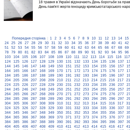
18 травня в Україні відзначають День боротьби за пра
День пам'яті жертв геноциду кримськотатарського наро
Попередня сторінка
|
1
2
3
4
5
6
7
8
9
10
11
12
13
14
15
24
25
26
27
28
29
30
31
32
33
34
35
36
37
38
39
40
41
42
51
52
53
54
55
56
57
58
59
60
61
62
63
64
65
66
67
68
69
78
79
80
81
82
83
84
85
86
87
88
89
90
91
92
93
94
95
96
103
104
105
106
107
108
109
110
111
112
113
114
115
116
117
124
125
126
127
128
129
130
131
132
133
134
135
136
137
1
144
145
146
147
148
149
150
151
152
153
154
155
156
157
1
164
165
166
167
168
169
170
171
172
173
174
175
176
177
1
184
185
186
187
188
189
190
191
192
193
194
195
196
197
1
204
205
206
207
208
209
210
211
212
213
214
215
216
217
2
224
225
226
227
228
229
230
231
232
233
234
235
236
237
2
244
245
246
247
248
249
250
251
252
253
254
255
256
257
2
264
265
266
267
268
269
270
271
272
273
274
275
276
277
2
284
285
286
287
288
289
290
291
292
293
294
295
296
297
2
304
305
306
307
308
309
310
311
312
313
314
315
316
317
3
324
325
326
327
328
329
330
331
332
333
334
335
336
337
3
344
345
346
347
348
349
350
351
352
353
354
355
356
357
3
364
365
366
367
368
369
370
371
372
373
374
375
376
377
3
384
385
386
387
388
389
390
391
392
393
394
395
396
397
3
404
405
406
407
408
409
410
411
412
413
414
415
416
417
4