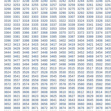
3236
3237
3238
3239
3240
3241
3242
3243
3244
3245
3246
324
3252
3253
3254
3255
3256
3257
3258
3259
3260
3261
3262
326
3268
3269
3270
3271
3272
3273
3274
3275
3276
3277
3278
327
3284
3285
3286
3287
3288
3289
3290
3291
3292
3293
3294
329
3300
3301
3302
3303
3304
3305
3306
3307
3308
3309
3310
331
3316
3317
3318
3319
3320
3321
3322
3323
3324
3325
3326
332
3332
3333
3334
3335
3336
3337
3338
3339
3340
3341
3342
334
3348
3349
3350
3351
3352
3353
3354
3355
3356
3357
3358
335
3364
3365
3366
3367
3368
3369
3370
3371
3372
3373
3374
337
3380
3381
3382
3383
3384
3385
3386
3387
3388
3389
3390
339
3396
3397
3398
3399
3400
3401
3402
3403
3404
3405
3406
340
3412
3413
3414
3415
3416
3417
3418
3419
3420
3421
3422
342
3428
3429
3430
3431
3432
3433
3434
3435
3436
3437
3438
343
3444
3445
3446
3447
3448
3449
3450
3451
3452
3453
3454
345
3460
3461
3462
3463
3464
3465
3466
3467
3468
3469
3470
347
3476
3477
3478
3479
3480
3481
3482
3483
3484
3485
3486
348
3492
3493
3494
3495
3496
3497
3498
3499
3500
3501
3502
350
3508
3509
3510
3511
3512
3513
3514
3515
3516
3517
3518
351
3524
3525
3526
3527
3528
3529
3530
3531
3532
3533
3534
353
3540
3541
3542
3543
3544
3545
3546
3547
3548
3549
3550
355
3556
3557
3558
3559
3560
3561
3562
3563
3564
3565
3566
356
3572
3573
3574
3575
3576
3577
3578
3579
3580
3581
3582
358
3588
3589
3590
3591
3592
3593
3594
3595
3596
3597
3598
359
3604
3605
3606
3607
3608
3609
3610
3611
3612
3613
3614
361
3620
3621
3622
3623
3624
3625
3626
3627
3628
3629
3630
363
3636
3637
3638
3639
3640
3641
3642
3643
3644
3645
3646
364
3652
3653
3654
3655
3656
3657
3658
3659
3660
3661
3662
366
3668
3669
3670
3671
3672
3673
3674
3675
3676
3677
3678
367