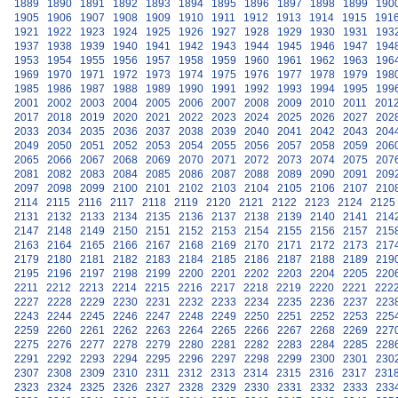
1889
1890
1891
1892
1893
1894
1895
1896
1897
1898
1899
190
1905
1906
1907
1908
1909
1910
1911
1912
1913
1914
1915
191
1921
1922
1923
1924
1925
1926
1927
1928
1929
1930
1931
193
1937
1938
1939
1940
1941
1942
1943
1944
1945
1946
1947
194
1953
1954
1955
1956
1957
1958
1959
1960
1961
1962
1963
196
1969
1970
1971
1972
1973
1974
1975
1976
1977
1978
1979
198
1985
1986
1987
1988
1989
1990
1991
1992
1993
1994
1995
199
2001
2002
2003
2004
2005
2006
2007
2008
2009
2010
2011
201
2017
2018
2019
2020
2021
2022
2023
2024
2025
2026
2027
202
2033
2034
2035
2036
2037
2038
2039
2040
2041
2042
2043
204
2049
2050
2051
2052
2053
2054
2055
2056
2057
2058
2059
206
2065
2066
2067
2068
2069
2070
2071
2072
2073
2074
2075
207
2081
2082
2083
2084
2085
2086
2087
2088
2089
2090
2091
209
2097
2098
2099
2100
2101
2102
2103
2104
2105
2106
2107
210
2114
2115
2116
2117
2118
2119
2120
2121
2122
2123
2124
2125
2131
2132
2133
2134
2135
2136
2137
2138
2139
2140
2141
214
2147
2148
2149
2150
2151
2152
2153
2154
2155
2156
2157
215
2163
2164
2165
2166
2167
2168
2169
2170
2171
2172
2173
217
2179
2180
2181
2182
2183
2184
2185
2186
2187
2188
2189
219
2195
2196
2197
2198
2199
2200
2201
2202
2203
2204
2205
220
2211
2212
2213
2214
2215
2216
2217
2218
2219
2220
2221
222
2227
2228
2229
2230
2231
2232
2233
2234
2235
2236
2237
223
2243
2244
2245
2246
2247
2248
2249
2250
2251
2252
2253
225
2259
2260
2261
2262
2263
2264
2265
2266
2267
2268
2269
227
2275
2276
2277
2278
2279
2280
2281
2282
2283
2284
2285
228
2291
2292
2293
2294
2295
2296
2297
2298
2299
2300
2301
230
2307
2308
2309
2310
2311
2312
2313
2314
2315
2316
2317
231
2323
2324
2325
2326
2327
2328
2329
2330
2331
2332
2333
233