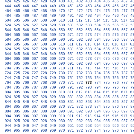
424
425
426
427
428
429
430
431
432
433
434
435
436
437
4
444
445
446
447
448
449
450
451
452
453
454
455
456
457
4
464
465
466
467
468
469
470
471
472
473
474
475
476
477
4
484
485
486
487
488
489
490
491
492
493
494
495
496
497
4
504
505
506
507
508
509
510
511
512
513
514
515
516
517
5
524
525
526
527
528
529
530
531
532
533
534
535
536
537
5
544
545
546
547
548
549
550
551
552
553
554
555
556
557
5
564
565
566
567
568
569
570
571
572
573
574
575
576
577
5
584
585
586
587
588
589
590
591
592
593
594
595
596
597
5
604
605
606
607
608
609
610
611
612
613
614
615
616
617
6
624
625
626
627
628
629
630
631
632
633
634
635
636
637
6
644
645
646
647
648
649
650
651
652
653
654
655
656
657
6
664
665
666
667
668
669
670
671
672
673
674
675
676
677
6
684
685
686
687
688
689
690
691
692
693
694
695
696
697
6
704
705
706
707
708
709
710
711
712
713
714
715
716
717
7
724
725
726
727
728
729
730
731
732
733
734
735
736
737
7
744
745
746
747
748
749
750
751
752
753
754
755
756
757
7
764
765
766
767
768
769
770
771
772
773
774
775
776
777
7
784
785
786
787
788
789
790
791
792
793
794
795
796
797
7
804
805
806
807
808
809
810
811
812
813
814
815
816
817
8
824
825
826
827
828
829
830
831
832
833
834
835
836
837
8
844
845
846
847
848
849
850
851
852
853
854
855
856
857
8
864
865
866
867
868
869
870
871
872
873
874
875
876
877
8
884
885
886
887
888
889
890
891
892
893
894
895
896
897
8
904
905
906
907
908
909
910
911
912
913
914
915
916
917
9
924
925
926
927
928
929
930
931
932
933
934
935
936
937
9
944
945
946
947
948
949
950
951
952
953
954
955
956
957
9
964
965
966
967
968
969
970
971
972
973
974
975
976
977
9