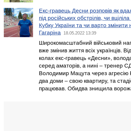
Екс-гравець Десни розповів як вда
під російських обстрілів, чи вцілі
Кубку України та чи варто змінити 
Гагаріна
18.05.2022 13:39
Широкомасштабний військовий напа
вже змінив життя всіх українців. 
колах екс-гравець «Десни», волод
серед аматорів, а нині – тренер
Володимир Мацута через агресію Р
два доми – свою квартиру, та стаді
працював. Обидва знищила ворожа