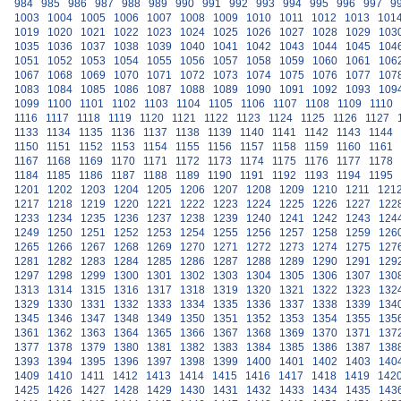
984
985
986
987
988
989
990
991
992
993
994
995
996
997
9
1003
1004
1005
1006
1007
1008
1009
1010
1011
1012
1013
101
1019
1020
1021
1022
1023
1024
1025
1026
1027
1028
1029
103
1035
1036
1037
1038
1039
1040
1041
1042
1043
1044
1045
104
1051
1052
1053
1054
1055
1056
1057
1058
1059
1060
1061
106
1067
1068
1069
1070
1071
1072
1073
1074
1075
1076
1077
107
1083
1084
1085
1086
1087
1088
1089
1090
1091
1092
1093
109
1099
1100
1101
1102
1103
1104
1105
1106
1107
1108
1109
1110
1116
1117
1118
1119
1120
1121
1122
1123
1124
1125
1126
1127
1133
1134
1135
1136
1137
1138
1139
1140
1141
1142
1143
1144
1150
1151
1152
1153
1154
1155
1156
1157
1158
1159
1160
1161
1167
1168
1169
1170
1171
1172
1173
1174
1175
1176
1177
1178
1184
1185
1186
1187
1188
1189
1190
1191
1192
1193
1194
1195
1201
1202
1203
1204
1205
1206
1207
1208
1209
1210
1211
121
1217
1218
1219
1220
1221
1222
1223
1224
1225
1226
1227
122
1233
1234
1235
1236
1237
1238
1239
1240
1241
1242
1243
124
1249
1250
1251
1252
1253
1254
1255
1256
1257
1258
1259
126
1265
1266
1267
1268
1269
1270
1271
1272
1273
1274
1275
127
1281
1282
1283
1284
1285
1286
1287
1288
1289
1290
1291
129
1297
1298
1299
1300
1301
1302
1303
1304
1305
1306
1307
130
1313
1314
1315
1316
1317
1318
1319
1320
1321
1322
1323
132
1329
1330
1331
1332
1333
1334
1335
1336
1337
1338
1339
134
1345
1346
1347
1348
1349
1350
1351
1352
1353
1354
1355
135
1361
1362
1363
1364
1365
1366
1367
1368
1369
1370
1371
137
1377
1378
1379
1380
1381
1382
1383
1384
1385
1386
1387
138
1393
1394
1395
1396
1397
1398
1399
1400
1401
1402
1403
140
1409
1410
1411
1412
1413
1414
1415
1416
1417
1418
1419
142
1425
1426
1427
1428
1429
1430
1431
1432
1433
1434
1435
143