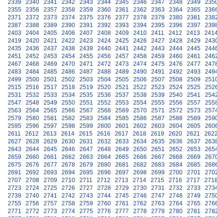
2339
2340
2341
2342
2343
2344
2345
2346
2347
2348
2349
235
2355
2356
2357
2358
2359
2360
2361
2362
2363
2364
2365
236
2371
2372
2373
2374
2375
2376
2377
2378
2379
2380
2381
238
2387
2388
2389
2390
2391
2392
2393
2394
2395
2396
2397
239
2403
2404
2405
2406
2407
2408
2409
2410
2411
2412
2413
241
2419
2420
2421
2422
2423
2424
2425
2426
2427
2428
2429
243
2435
2436
2437
2438
2439
2440
2441
2442
2443
2444
2445
244
2451
2452
2453
2454
2455
2456
2457
2458
2459
2460
2461
246
2467
2468
2469
2470
2471
2472
2473
2474
2475
2476
2477
247
2483
2484
2485
2486
2487
2488
2489
2490
2491
2492
2493
249
2499
2500
2501
2502
2503
2504
2505
2506
2507
2508
2509
251
2515
2516
2517
2518
2519
2520
2521
2522
2523
2524
2525
252
2531
2532
2533
2534
2535
2536
2537
2538
2539
2540
2541
254
2547
2548
2549
2550
2551
2552
2553
2554
2555
2556
2557
255
2563
2564
2565
2566
2567
2568
2569
2570
2571
2572
2573
257
2579
2580
2581
2582
2583
2584
2585
2586
2587
2588
2589
259
2595
2596
2597
2598
2599
2600
2601
2602
2603
2604
2605
260
2611
2612
2613
2614
2615
2616
2617
2618
2619
2620
2621
262
2627
2628
2629
2630
2631
2632
2633
2634
2635
2636
2637
263
2643
2644
2645
2646
2647
2648
2649
2650
2651
2652
2653
265
2659
2660
2661
2662
2663
2664
2665
2666
2667
2668
2669
267
2675
2676
2677
2678
2679
2680
2681
2682
2683
2684
2685
268
2691
2692
2693
2694
2695
2696
2697
2698
2699
2700
2701
270
2707
2708
2709
2710
2711
2712
2713
2714
2715
2716
2717
271
2723
2724
2725
2726
2727
2728
2729
2730
2731
2732
2733
273
2739
2740
2741
2742
2743
2744
2745
2746
2747
2748
2749
275
2755
2756
2757
2758
2759
2760
2761
2762
2763
2764
2765
276
2771
2772
2773
2774
2775
2776
2777
2778
2779
2780
2781
278