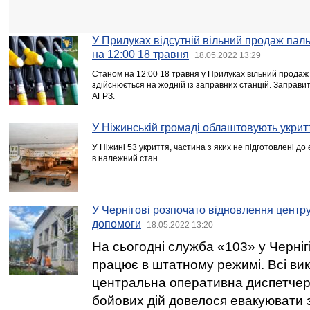
У Прилуках відсутній вільний продаж пал
на 12:00 18 травня
18.05.2022 13:29
Станом на 12:00 18 травня у Прилуках вільний продаж 
здійснюється на жодній із заправних станцій. Заправи
АГРЗ.
У Ніжинській громаді облаштовують укрит
У Ніжині 53 укриття, частина з яких не підготовлені до
в належний стан.
У Чернігові розпочато відновлення центру
допомоги
18.05.2022 13:20
На сьогодні служба «103» у Чернігі
працює в штатному режимі. Всі ви
центральна оперативна диспетчерс
бойових дій довелося евакуювати з