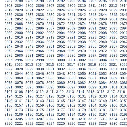
2787
2788
2789
2790
2791
2792
2793
2794
2795
2796
2797
279
2803
2804
2805
2806
2807
2808
2809
2810
2811
2812
2813
281
2819
2820
2821
2822
2823
2824
2825
2826
2827
2828
2829
283
2835
2836
2837
2838
2839
2840
2841
2842
2843
2844
2845
284
2851
2852
2853
2854
2855
2856
2857
2858
2859
2860
2861
286
2867
2868
2869
2870
2871
2872
2873
2874
2875
2876
2877
287
2883
2884
2885
2886
2887
2888
2889
2890
2891
2892
2893
289
2899
2900
2901
2902
2903
2904
2905
2906
2907
2908
2909
291
2915
2916
2917
2918
2919
2920
2921
2922
2923
2924
2925
292
2931
2932
2933
2934
2935
2936
2937
2938
2939
2940
2941
294
2947
2948
2949
2950
2951
2952
2953
2954
2955
2956
2957
295
2963
2964
2965
2966
2967
2968
2969
2970
2971
2972
2973
297
2979
2980
2981
2982
2983
2984
2985
2986
2987
2988
2989
299
2995
2996
2997
2998
2999
3000
3001
3002
3003
3004
3005
300
3011
3012
3013
3014
3015
3016
3017
3018
3019
3020
3021
302
3027
3028
3029
3030
3031
3032
3033
3034
3035
3036
3037
303
3043
3044
3045
3046
3047
3048
3049
3050
3051
3052
3053
305
3059
3060
3061
3062
3063
3064
3065
3066
3067
3068
3069
307
3075
3076
3077
3078
3079
3080
3081
3082
3083
3084
3085
308
3091
3092
3093
3094
3095
3096
3097
3098
3099
3100
3101
310
3107
3108
3109
3110
3111
3112
3113
3114
3115
3116
3117
3118
3124
3125
3126
3127
3128
3129
3130
3131
3132
3133
3134
313
3140
3141
3142
3143
3144
3145
3146
3147
3148
3149
3150
315
3156
3157
3158
3159
3160
3161
3162
3163
3164
3165
3166
316
3172
3173
3174
3175
3176
3177
3178
3179
3180
3181
3182
318
3188
3189
3190
3191
3192
3193
3194
3195
3196
3197
3198
319
3204
3205
3206
3207
3208
3209
3210
3211
3212
3213
3214
321
3220
3221
3222
3223
3224
3225
3226
3227
3228
3229
3230
323