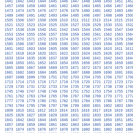
1441
1442
1443
1444
1445
1446
1447
1448
1449
1450
1451
145
1457
1458
1459
1460
1461
1462
1463
1464
1465
1466
1467
146
1473
1474
1475
1476
1477
1478
1479
1480
1481
1482
1483
148
1489
1490
1491
1492
1493
1494
1495
1496
1497
1498
1499
150
1505
1506
1507
1508
1509
1510
1511
1512
1513
1514
1515
151
1521
1522
1523
1524
1525
1526
1527
1528
1529
1530
1531
153
1537
1538
1539
1540
1541
1542
1543
1544
1545
1546
1547
154
1553
1554
1555
1556
1557
1558
1559
1560
1561
1562
1563
156
1569
1570
1571
1572
1573
1574
1575
1576
1577
1578
1579
158
1585
1586
1587
1588
1589
1590
1591
1592
1593
1594
1595
159
1601
1602
1603
1604
1605
1606
1607
1608
1609
1610
1611
161
1617
1618
1619
1620
1621
1622
1623
1624
1625
1626
1627
162
1633
1634
1635
1636
1637
1638
1639
1640
1641
1642
1643
164
1649
1650
1651
1652
1653
1654
1655
1656
1657
1658
1659
166
1665
1666
1667
1668
1669
1670
1671
1672
1673
1674
1675
167
1681
1682
1683
1684
1685
1686
1687
1688
1689
1690
1691
169
1697
1698
1699
1700
1701
1702
1703
1704
1705
1706
1707
170
1713
1714
1715
1716
1717
1718
1719
1720
1721
1722
1723
172
1729
1730
1731
1732
1733
1734
1735
1736
1737
1738
1739
174
1745
1746
1747
1748
1749
1750
1751
1752
1753
1754
1755
175
1761
1762
1763
1764
1765
1766
1767
1768
1769
1770
1771
177
1777
1778
1779
1780
1781
1782
1783
1784
1785
1786
1787
178
1793
1794
1795
1796
1797
1798
1799
1800
1801
1802
1803
180
1809
1810
1811
1812
1813
1814
1815
1816
1817
1818
1819
182
1825
1826
1827
1828
1829
1830
1831
1832
1833
1834
1835
183
1841
1842
1843
1844
1845
1846
1847
1848
1849
1850
1851
185
1857
1858
1859
1860
1861
1862
1863
1864
1865
1866
1867
186
1873
1874
1875
1876
1877
1878
1879
1880
1881
1882
1883
188