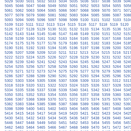
5029
5030
5031
5032
5033
5034
5035
5036
5037
5038
5039
504
5045
5046
5047
5048
5049
5050
5051
5052
5053
5054
5055
505
5061
5062
5063
5064
5065
5066
5067
5068
5069
5070
5071
507
5077
5078
5079
5080
5081
5082
5083
5084
5085
5086
5087
508
5093
5094
5095
5096
5097
5098
5099
5100
5101
5102
5103
510
5109
5110
5111
5112
5113
5114
5115
5116
5117
5118
5119
5120
5126
5127
5128
5129
5130
5131
5132
5133
5134
5135
5136
513
5142
5143
5144
5145
5146
5147
5148
5149
5150
5151
5152
515
5158
5159
5160
5161
5162
5163
5164
5165
5166
5167
5168
516
5174
5175
5176
5177
5178
5179
5180
5181
5182
5183
5184
518
5190
5191
5192
5193
5194
5195
5196
5197
5198
5199
5200
520
5206
5207
5208
5209
5210
5211
5212
5213
5214
5215
5216
521
5222
5223
5224
5225
5226
5227
5228
5229
5230
5231
5232
523
5238
5239
5240
5241
5242
5243
5244
5245
5246
5247
5248
524
5254
5255
5256
5257
5258
5259
5260
5261
5262
5263
5264
526
5270
5271
5272
5273
5274
5275
5276
5277
5278
5279
5280
528
5286
5287
5288
5289
5290
5291
5292
5293
5294
5295
5296
529
5302
5303
5304
5305
5306
5307
5308
5309
5310
5311
5312
531
5318
5319
5320
5321
5322
5323
5324
5325
5326
5327
5328
532
5334
5335
5336
5337
5338
5339
5340
5341
5342
5343
5344
534
5350
5351
5352
5353
5354
5355
5356
5357
5358
5359
5360
536
5366
5367
5368
5369
5370
5371
5372
5373
5374
5375
5376
537
5382
5383
5384
5385
5386
5387
5388
5389
5390
5391
5392
539
5398
5399
5400
5401
5402
5403
5404
5405
5406
5407
5408
540
5414
5415
5416
5417
5418
5419
5420
5421
5422
5423
5424
542
5430
5431
5432
5433
5434
5435
5436
5437
5438
5439
5440
544
5446
5447
5448
5449
5450
5451
5452
5453
5454
5455
5456
545
5462
5463
5464
5465
5466
5467
5468
5469
5470
5471
5472
547