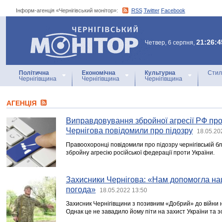
Інформ-агенція «Чернігівський монітор»:
RSS
Twitter
Facebook
Інформ-агенція
«Чернігівський монітор»
21:26:4
Четвер, 6 серпня,
Політична
Економічна
Культурна
Стил
Чернігівщина
Чернігівщина
Чернігівщина
АГЕНЦIЯ
Виправдовування збройної агресії РФ прот
Чернігова повідомили про підозру
18.05.20
Правоохоронці повідомили про підозру чернігівській б
збройну агресію російської федерації проти України.
Захисники Чернігова: «Нам допомогла наш
погода»
18.05.2022 13:50
Захисник Чернігівщини з позивним «Добрий» до війни н
Однак це не завадило йому піти на захист України та з