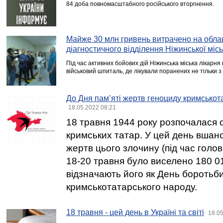
84 доба повномасштабного російського вторгнення.
Майже 30 млн гривень витрачено на обл
діагностичного відділення Ніжинської міськ
Під час активних бойових дій Ніжинська міська лікарн
військовий шпиталь, де лікували поранених не тільки з
До Дня пам’яті жертв геноциду кримськот
18.05.2022 08:21
18 травня 1944 року розпочалася о
кримських татар. У цей день вшан
жертв цього злочину (під час голов
18-20 травня було виселено 180 01
відзначають його як День боротьб
кримськотатарського народу.
18 травня - цей день в Україні та світі
18.05