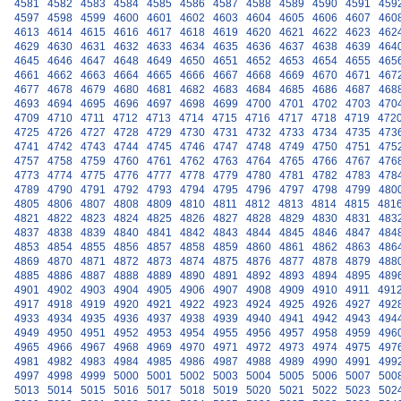
4581
4582
4583
4584
4585
4586
4587
4588
4589
4590
4591
459
4597
4598
4599
4600
4601
4602
4603
4604
4605
4606
4607
460
4613
4614
4615
4616
4617
4618
4619
4620
4621
4622
4623
462
4629
4630
4631
4632
4633
4634
4635
4636
4637
4638
4639
464
4645
4646
4647
4648
4649
4650
4651
4652
4653
4654
4655
465
4661
4662
4663
4664
4665
4666
4667
4668
4669
4670
4671
467
4677
4678
4679
4680
4681
4682
4683
4684
4685
4686
4687
468
4693
4694
4695
4696
4697
4698
4699
4700
4701
4702
4703
470
4709
4710
4711
4712
4713
4714
4715
4716
4717
4718
4719
472
4725
4726
4727
4728
4729
4730
4731
4732
4733
4734
4735
473
4741
4742
4743
4744
4745
4746
4747
4748
4749
4750
4751
475
4757
4758
4759
4760
4761
4762
4763
4764
4765
4766
4767
476
4773
4774
4775
4776
4777
4778
4779
4780
4781
4782
4783
478
4789
4790
4791
4792
4793
4794
4795
4796
4797
4798
4799
480
4805
4806
4807
4808
4809
4810
4811
4812
4813
4814
4815
481
4821
4822
4823
4824
4825
4826
4827
4828
4829
4830
4831
483
4837
4838
4839
4840
4841
4842
4843
4844
4845
4846
4847
484
4853
4854
4855
4856
4857
4858
4859
4860
4861
4862
4863
486
4869
4870
4871
4872
4873
4874
4875
4876
4877
4878
4879
488
4885
4886
4887
4888
4889
4890
4891
4892
4893
4894
4895
489
4901
4902
4903
4904
4905
4906
4907
4908
4909
4910
4911
491
4917
4918
4919
4920
4921
4922
4923
4924
4925
4926
4927
492
4933
4934
4935
4936
4937
4938
4939
4940
4941
4942
4943
494
4949
4950
4951
4952
4953
4954
4955
4956
4957
4958
4959
496
4965
4966
4967
4968
4969
4970
4971
4972
4973
4974
4975
497
4981
4982
4983
4984
4985
4986
4987
4988
4989
4990
4991
499
4997
4998
4999
5000
5001
5002
5003
5004
5005
5006
5007
500
5013
5014
5015
5016
5017
5018
5019
5020
5021
5022
5023
502