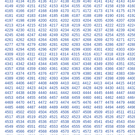
4133
4134
4135
4136
4137
4138
4139
4140
4141
4142
4143
414
4149
4150
4151
4152
4153
4154
4155
4156
4157
4158
4159
416
4165
4166
4167
4168
4169
4170
4171
4172
4173
4174
4175
417
4181
4182
4183
4184
4185
4186
4187
4188
4189
4190
4191
419
4197
4198
4199
4200
4201
4202
4203
4204
4205
4206
4207
420
4213
4214
4215
4216
4217
4218
4219
4220
4221
4222
4223
422
4229
4230
4231
4232
4233
4234
4235
4236
4237
4238
4239
424
4245
4246
4247
4248
4249
4250
4251
4252
4253
4254
4255
425
4261
4262
4263
4264
4265
4266
4267
4268
4269
4270
4271
427
4277
4278
4279
4280
4281
4282
4283
4284
4285
4286
4287
428
4293
4294
4295
4296
4297
4298
4299
4300
4301
4302
4303
430
4309
4310
4311
4312
4313
4314
4315
4316
4317
4318
4319
432
4325
4326
4327
4328
4329
4330
4331
4332
4333
4334
4335
433
4341
4342
4343
4344
4345
4346
4347
4348
4349
4350
4351
435
4357
4358
4359
4360
4361
4362
4363
4364
4365
4366
4367
436
4373
4374
4375
4376
4377
4378
4379
4380
4381
4382
4383
438
4389
4390
4391
4392
4393
4394
4395
4396
4397
4398
4399
440
4405
4406
4407
4408
4409
4410
4411
4412
4413
4414
4415
441
4421
4422
4423
4424
4425
4426
4427
4428
4429
4430
4431
443
4437
4438
4439
4440
4441
4442
4443
4444
4445
4446
4447
444
4453
4454
4455
4456
4457
4458
4459
4460
4461
4462
4463
446
4469
4470
4471
4472
4473
4474
4475
4476
4477
4478
4479
448
4485
4486
4487
4488
4489
4490
4491
4492
4493
4494
4495
449
4501
4502
4503
4504
4505
4506
4507
4508
4509
4510
4511
451
4517
4518
4519
4520
4521
4522
4523
4524
4525
4526
4527
452
4533
4534
4535
4536
4537
4538
4539
4540
4541
4542
4543
454
4549
4550
4551
4552
4553
4554
4555
4556
4557
4558
4559
456
4565
4566
4567
4568
4569
4570
4571
4572
4573
4574
4575
457