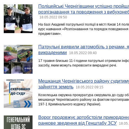
Поліцейські Чернігівщини успішно пройшл
розпізнавання та поводження з вибухон
18.05.2022 09:50
На базі Академії патрульної поліції в місті Києві 14 п
курс навчання «Розпізнавання та порядок поводження
предметами».
Патрульні виявили автомобіль з речами, я
викраденими
18.05.2022 09:40
17 травня близько 11-ї години патрульні отримали ін
засобу, яким можуть перевозити викрадені речі.
Мешканця Чернігівського району судитиму
зайняття земель
18.05.2022 09:15
Козелецька окружна прокуратура скерувала до суду об
мешканця Чернігівського району за фактом протиправно
197-1 Кримінального кодексу України).
Ворог продовжує артобстріли прикордоння 
ранкове зведення від Генштабу ЗСУ
18.05